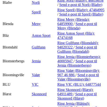
Ring Norli (Blafre):
46818634
Blafre
Norli
/
Send e-post
til Norli (Blafre)
Ring Sprell (Blafre):
47484995
Sprell
/
Send e-post
til Sprell (Blafre)
Ring Meny (Blenda):
Blenda
Meny
64859900
/
Send e-post
til
Meny (Blenda)
Ring Anton Sport (Bliz):
Bliz
Anton Sport
47474168
Ring Gullfunn (Blomdahl):
Blomdahl
Gullfunn
94020322
/
Send e-post
til
Gullfunn (Blomdahl)
Ring Jernia (Blomsterbergs):
Blomsterbergs
Jernia
40005947
/
Send e-post
til
Jernia (Blomsterbergs)
Ring Valør (Bloomingville):
Bloomingville
Valør
907 46 886
/
Send e-post
til
Valør (Bloomingville)
BLU
VIC
Ring VIC (BLU):
64877544
Ring Skonnord (Blæst):
Blæst
Skonnord
64911489
/
Send e-post
til
Skonnord (Blæst)
Ring Jernia (Blåtind):