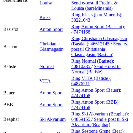
bareMinerals
Louisa
Send e-post
til Fredrik &
Louisa (bareMinerals)
Ring Kicks (bareMinerals):
Kicks
33221043
Ring Anton Sport (Basisfot):
Basisfot
Anton Sport
47474168
Ring Christiania Glasmagasin
Christiania
(Bastian):
46612145
/
Send e-
Bastian
Glasmagasin
post
til Christiania
Glasmagasin (Bastian)
Ring Normal (Batiste):
Batiste
Normal
40810235
/
Send e-post
til
Normal (Batiste)
Ring VITA (Batiste):
VITA
64876211
Ring Anton Sport (Bauer):
Bauer
Anton Sport
47474168
Ring Anton Sport (BBB):
BBB
Anton Sport
47474168
Ring Ski Akvarium (Beaphar):
Beaphar
Ski Akvarium
64859155
/
Send e-post
til Ski
Akvarium (Beaphar)
Ring Søstrene Grene (Bear):