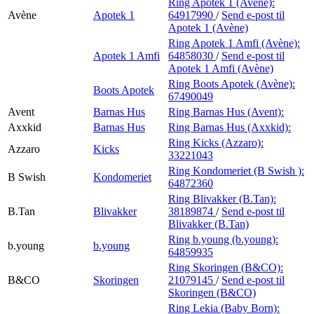
Ring Apotek 1 (Avène):
Avène
Apotek 1
64917990
/
Send e-post
til
Apotek 1 (Avène)
Ring Apotek 1 Amfi (Avène):
Apotek 1 Amfi
64858030
/
Send e-post
til
Apotek 1 Amfi (Avène)
Ring Boots Apotek (Avène):
Boots Apotek
67490049
Avent
Barnas Hus
Ring Barnas Hus (Avent):
Axxkid
Barnas Hus
Ring Barnas Hus (Axxkid):
Ring Kicks (Azzaro):
Azzaro
Kicks
33221043
Ring Kondomeriet (B Swish ):
B Swish
Kondomeriet
64872360
Ring Blivakker (B.Tan):
B.Tan
Blivakker
38189874
/
Send e-post
til
Blivakker (B.Tan)
Ring b.young (b.young):
b.young
b.young
64859935
Ring Skoringen (B&CO):
B&CO
Skoringen
21079145
/
Send e-post
til
Skoringen (B&CO)
Ring Lekia (Baby Born):