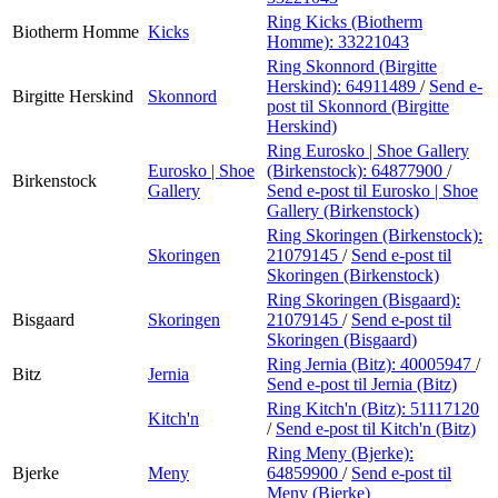
Ring Kicks (Biotherm
Biotherm Homme
Kicks
Homme):
33221043
Ring Skonnord (Birgitte
Herskind):
64911489
/
Send e-
Birgitte Herskind
Skonnord
post
til Skonnord (Birgitte
Herskind)
Ring Eurosko | Shoe Gallery
Eurosko | Shoe
(Birkenstock):
64877900
/
Birkenstock
Gallery
Send e-post
til Eurosko | Shoe
Gallery (Birkenstock)
Ring Skoringen (Birkenstock):
Skoringen
21079145
/
Send e-post
til
Skoringen (Birkenstock)
Ring Skoringen (Bisgaard):
Bisgaard
Skoringen
21079145
/
Send e-post
til
Skoringen (Bisgaard)
Ring Jernia (Bitz):
40005947
/
Bitz
Jernia
Send e-post
til Jernia (Bitz)
Ring Kitch'n (Bitz):
51117120
Kitch'n
/
Send e-post
til Kitch'n (Bitz)
Ring Meny (Bjerke):
Bjerke
Meny
64859900
/
Send e-post
til
Meny (Bjerke)