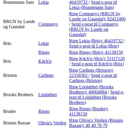
Brannmann Sam
Lekia
46419732
/
Send e-post
til
Lekia (Brannmann Sam)
Ring Companys (BRGN by
Lunde og Gaundal):
92412400
BRGN by Lunde
Companys
/
Send e-post
til Companys
og Gaundal
(BRGN by Lunde og
Gaundal)
Ring Lekia (Brio):
46419732
/
Brio
Lekia
Send e-post
til Lekia (Brio)
Ringo
Ring Ringo (Brio):
41138150
Ring Kitch'n (Brix):
51117120
Brix
Kitch'n
/
Send e-post
til Kitch'n (Brix)
Ring Carlings (Brixton):
Brixton
Carlings
22318362
/
Send e-post
til
Carlings (Brixton)
Ring Löplabbet (Brooks
Brothers):
40004884
/
Send e-
Brooks Brothers
Löplabbet
post
til Löplabbet (Brooks
Brothers)
Ring Ringo (Bruder):
Bruder
Ringo
41138150
Ring Olivia's Verden (Bruuns
Bruuns Bazaar
Olivia's Verden
Bazaar):
40 40 78 79