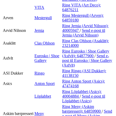
Ring VITA (Art Deco):
VITA
64876211
Ring Mestergull (Arven):
Arven
Mestergull
64859180
Ring Jernia (Arvid Nilsson):
Arvid Nilsson
Jernia
40005947
/
Send e-post
til
Jernia (Arvid Nilsson)
Ring Clas Ohlson (Asaklitt):
Asaklitt
Clas Ohlson
23214000
Ring Eurosko | Shoe Gallery
Eurosko | Shoe
(Asfvlt):
64877900
/
Send e-
Asfvlt
Gallery
post
til Eurosko | Shoe Gallery
(Asfvlt)
Ring Ringo (ASI Dukker):
ASI Dukker
Ringo
41138150
Ring Anton Sport (Asics):
Asics
Anton Sport
47474168
Ring Löplabbet (Asics):
Löplabbet
40004884
/
Send e-post
til
Löplabbet (Asics)
Ring Meny (Askim
bærpresseri):
64859900
/
Send
Askim bærpresseri
Meny
e-post
til Meny (Askim