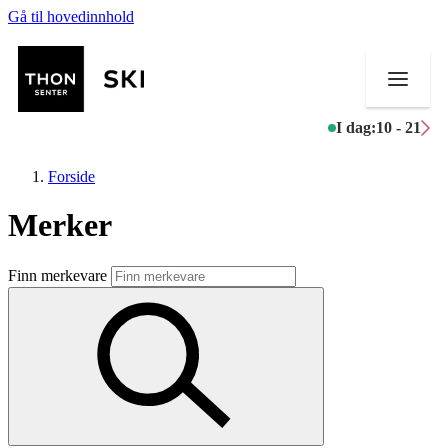
Gå til hovedinnhold
I dag:
10 - 21
Forside
Merker
Butikker
Finn merkevare
Mat og drikke
Helse
Aktiviteter
Tilbud