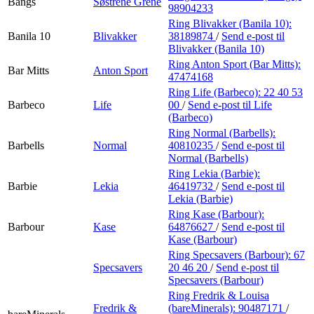
Bangs
Søstrene Grene
98904233
Ring Blivakker (Banila 10):
Banila 10
Blivakker
38189874
/
Send e-post
til
Blivakker (Banila 10)
Ring Anton Sport (Bar Mitts):
Bar Mitts
Anton Sport
47474168
Ring Life (Barbeco):
22 40 53
Barbeco
Life
00
/
Send e-post
til Life
(Barbeco)
Ring Normal (Barbells):
Barbells
Normal
40810235
/
Send e-post
til
Normal (Barbells)
Ring Lekia (Barbie):
Barbie
Lekia
46419732
/
Send e-post
til
Lekia (Barbie)
Ring Kase (Barbour):
Barbour
Kase
64876627
/
Send e-post
til
Kase (Barbour)
Ring Specsavers (Barbour):
67
Specsavers
20 46 20
/
Send e-post
til
Specsavers (Barbour)
Ring Fredrik & Louisa
Fredrik &
(bareMinerals):
90487171
/