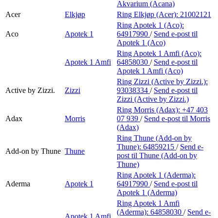
Akvarium (Acana)
Acer
Elkjøp
Ring Elkjøp (Acer):
21002121
Ring Apotek 1 (Aco):
Aco
Apotek 1
64917990
/
Send e-post
til
Apotek 1 (Aco)
Ring Apotek 1 Amfi (Aco):
Apotek 1 Amfi
64858030
/
Send e-post
til
Apotek 1 Amfi (Aco)
Ring Zizzi (Active by Zizzi.):
Active by Zizzi.
Zizzi
93038334
/
Send e-post
til
Zizzi (Active by Zizzi.)
Ring Morris (Adax):
+47 403
Adax
Morris
07 939
/
Send e-post
til Morris
(Adax)
Ring Thune (Add-on by
Thune):
64859215
/
Send e-
Add-on by Thune
Thune
post
til Thune (Add-on by
Thune)
Ring Apotek 1 (Aderma):
Aderma
Apotek 1
64917990
/
Send e-post
til
Apotek 1 (Aderma)
Ring Apotek 1 Amfi
(Aderma):
64858030
/
Send e-
Apotek 1 Amfi