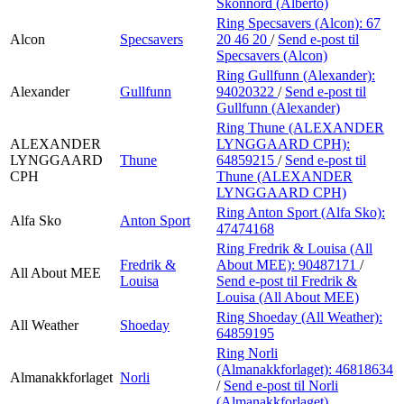
Skonnord (Alberto)
Ring Specsavers (Alcon):
67
Alcon
Specsavers
20 46 20
/
Send e-post
til
Specsavers (Alcon)
Ring Gullfunn (Alexander):
Alexander
Gullfunn
94020322
/
Send e-post
til
Gullfunn (Alexander)
Ring Thune (ALEXANDER
ALEXANDER
LYNGGAARD CPH):
LYNGGAARD
Thune
64859215
/
Send e-post
til
CPH
Thune (ALEXANDER
LYNGGAARD CPH)
Ring Anton Sport (Alfa Sko):
Alfa Sko
Anton Sport
47474168
Ring Fredrik & Louisa (All
Fredrik &
About MEE):
90487171
/
All About MEE
Louisa
Send e-post
til Fredrik &
Louisa (All About MEE)
Ring Shoeday (All Weather):
All Weather
Shoeday
64859195
Ring Norli
(Almanakkforlaget):
46818634
Almanakkforlaget
Norli
/
Send e-post
til Norli
(Almanakkforlaget)