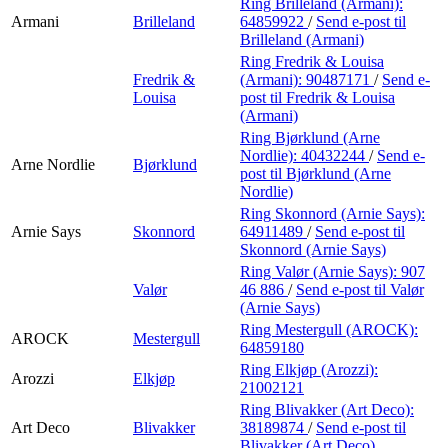
Ring Brilleland (Armani):
Armani
Brilleland
64859922
/
Send e-post
til
Brilleland (Armani)
Ring Fredrik & Louisa
Fredrik &
(Armani):
90487171
/
Send e-
Louisa
post
til Fredrik & Louisa
(Armani)
Ring Bjørklund (Arne
Nordlie):
40432244
/
Send e-
Arne Nordlie
Bjørklund
post
til Bjørklund (Arne
Nordlie)
Ring Skonnord (Arnie Says):
Arnie Says
Skonnord
64911489
/
Send e-post
til
Skonnord (Arnie Says)
Ring Valør (Arnie Says):
907
Valør
46 886
/
Send e-post
til Valør
(Arnie Says)
Ring Mestergull (AROCK):
AROCK
Mestergull
64859180
Ring Elkjøp (Arozzi):
Arozzi
Elkjøp
21002121
Ring Blivakker (Art Deco):
Art Deco
Blivakker
38189874
/
Send e-post
til
Blivakker (Art Deco)