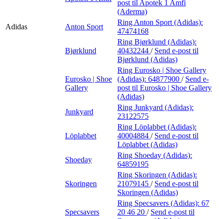
post
til Apotek 1 Amfi
(Aderma)
Ring Anton Sport (Adidas):
Adidas
Anton Sport
47474168
Ring Bjørklund (Adidas):
Bjørklund
40432244
/
Send e-post
til
Bjørklund (Adidas)
Ring Eurosko | Shoe Gallery
Eurosko | Shoe
(Adidas):
64877900
/
Send e-
Gallery
post
til Eurosko | Shoe Gallery
(Adidas)
Ring Junkyard (Adidas):
Junkyard
23122575
Ring Löplabbet (Adidas):
Löplabbet
40004884
/
Send e-post
til
Löplabbet (Adidas)
Ring Shoeday (Adidas):
Shoeday
64859195
Ring Skoringen (Adidas):
Skoringen
21079145
/
Send e-post
til
Skoringen (Adidas)
Ring Specsavers (Adidas):
67
Specsavers
20 46 20
/
Send e-post
til