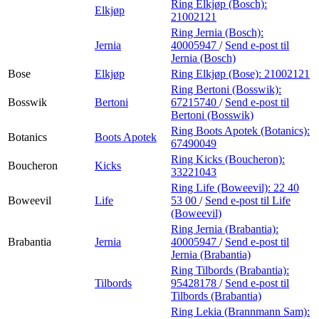
Ring Elkjøp (Bosch):
Elkjøp
21002121
Ring Jernia (Bosch):
Jernia
40005947
/
Send e-post
til
Jernia (Bosch)
Bose
Elkjøp
Ring Elkjøp (Bose):
21002121
Ring Bertoni (Bosswik):
Bosswik
Bertoni
67215740
/
Send e-post
til
Bertoni (Bosswik)
Ring Boots Apotek (Botanics):
Botanics
Boots Apotek
67490049
Ring Kicks (Boucheron):
Boucheron
Kicks
33221043
Ring Life (Boweevil):
22 40
Boweevil
Life
53 00
/
Send e-post
til Life
(Boweevil)
Ring Jernia (Brabantia):
Brabantia
Jernia
40005947
/
Send e-post
til
Jernia (Brabantia)
Ring Tilbords (Brabantia):
Tilbords
95428178
/
Send e-post
til
Tilbords (Brabantia)
Ring Lekia (Brannmann Sam):