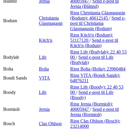
Blåtind
Jernia
40005947
/
Send e-post
til
Jernia (Blåtind)
Ring Christiania Glasmagasin
Christiania
(Bodum):
46612145
/
Send e-
Bodum
Glasmagasin
post
til Christiania
Glasmagasin (Bodum)
Ring Kitch'n (Bodum):
Kitch'n
51117120
/
Send e-post
til
Kitch'n (Bodum)
Ring Life (Bodylab):
22 40 53
Bodylab
Life
00
/
Send e-post
til Life
(Bodylab)
Bolia
Bolia
Ring Bolia (Bolia):
23960484
Ring VITA (Bondi Sands):
Bondi Sands
VITA
64876211
Ring Life (Boody):
22 40 53
Boody
Life
00
/
Send e-post
til Life
(Boody)
Ring Jernia (Bormioli):
Bormioli
Jernia
40005947
/
Send e-post
til
Jernia (Bormioli)
Ring Clas Ohlson (Bosch):
Bosch
Clas Ohlson
23214000