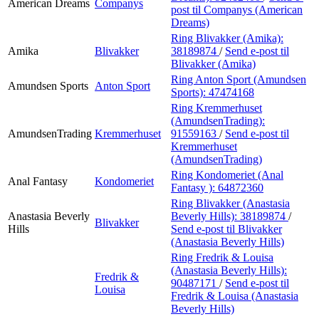
American Dreams
Companys
post
til Companys (American
Dreams)
Ring Blivakker (Amika):
Amika
Blivakker
38189874
/
Send e-post
til
Blivakker (Amika)
Ring Anton Sport (Amundsen
Amundsen Sports
Anton Sport
Sports):
47474168
Ring Kremmerhuset
(AmundsenTrading):
AmundsenTrading
Kremmerhuset
91559163
/
Send e-post
til
Kremmerhuset
(AmundsenTrading)
Ring Kondomeriet (Anal
Anal Fantasy
Kondomeriet
Fantasy ):
64872360
Ring Blivakker (Anastasia
Anastasia Beverly
Beverly Hills):
38189874
/
Blivakker
Hills
Send e-post
til Blivakker
(Anastasia Beverly Hills)
Ring Fredrik & Louisa
(Anastasia Beverly Hills):
Fredrik &
90487171
/
Send e-post
til
Louisa
Fredrik & Louisa (Anastasia
Beverly Hills)