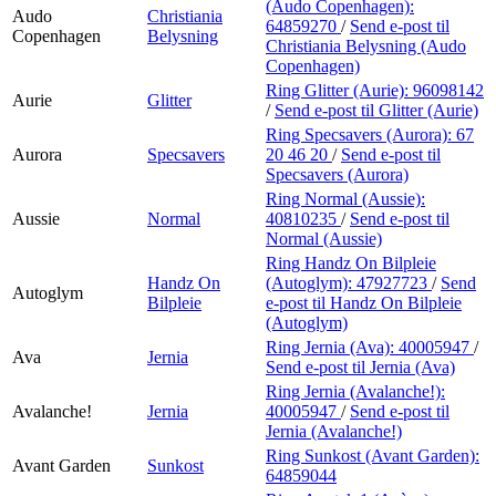
(Audo Copenhagen):
Audo
Christiania
64859270
/
Send e-post
til
Copenhagen
Belysning
Christiania Belysning (Audo
Copenhagen)
Ring Glitter (Aurie):
96098142
Aurie
Glitter
/
Send e-post
til Glitter (Aurie)
Ring Specsavers (Aurora):
67
Aurora
Specsavers
20 46 20
/
Send e-post
til
Specsavers (Aurora)
Ring Normal (Aussie):
Aussie
Normal
40810235
/
Send e-post
til
Normal (Aussie)
Ring Handz On Bilpleie
Handz On
(Autoglym):
47927723
/
Send
Autoglym
Bilpleie
e-post
til Handz On Bilpleie
(Autoglym)
Ring Jernia (Ava):
40005947
/
Ava
Jernia
Send e-post
til Jernia (Ava)
Ring Jernia (Avalanche!):
Avalanche!
Jernia
40005947
/
Send e-post
til
Jernia (Avalanche!)
Ring Sunkost (Avant Garden):
Avant Garden
Sunkost
64859044