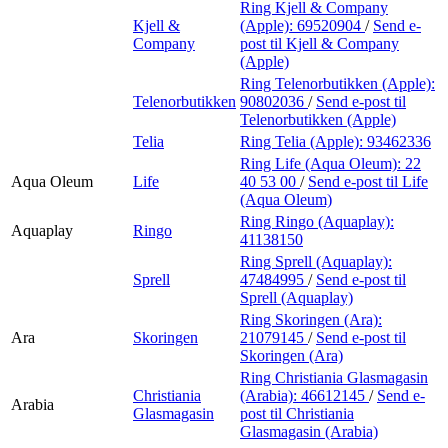
Ring Kjell & Company
Kjell &
(Apple):
69520904
/
Send e-
Company
post
til Kjell & Company
(Apple)
Ring Telenorbutikken (Apple):
Telenorbutikken
90802036
/
Send e-post
til
Telenorbutikken (Apple)
Telia
Ring Telia (Apple):
93462336
Ring Life (Aqua Oleum):
22
Aqua Oleum
Life
40 53 00
/
Send e-post
til Life
(Aqua Oleum)
Ring Ringo (Aquaplay):
Aquaplay
Ringo
41138150
Ring Sprell (Aquaplay):
Sprell
47484995
/
Send e-post
til
Sprell (Aquaplay)
Ring Skoringen (Ara):
Ara
Skoringen
21079145
/
Send e-post
til
Skoringen (Ara)
Ring Christiania Glasmagasin
Christiania
(Arabia):
46612145
/
Send e-
Arabia
Glasmagasin
post
til Christiania
Glasmagasin (Arabia)