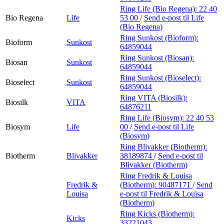
Ring Life (Bio Regena):
22 40
Bio Regena
Life
53 00
/
Send e-post
til Life
(Bio Regena)
Ring Sunkost (Bioform):
Bioform
Sunkost
64859044
Ring Sunkost (Biosan):
Biosan
Sunkost
64859044
Ring Sunkost (Bioselect):
Bioselect
Sunkost
64859044
Ring VITA (Biosilk):
Biosilk
VITA
64876211
Ring Life (Biosym):
22 40 53
Biosym
Life
00
/
Send e-post
til Life
(Biosym)
Ring Blivakker (Biotherm):
Biotherm
Blivakker
38189874
/
Send e-post
til
Blivakker (Biotherm)
Ring Fredrik & Louisa
Fredrik &
(Biotherm):
90487171
/
Send
Louisa
e-post
til Fredrik & Louisa
(Biotherm)
Ring Kicks (Biotherm):
Kicks
33221043