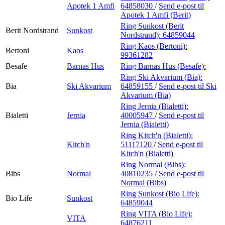
Apotek 1 Amfi
64858030
/
Send e-post
til
Apotek 1 Amfi (Berit)
Ring Sunkost (Berit
Berit Nordstrand
Sunkost
Nordstrand):
64859044
Ring Kaos (Bertoni):
Bertoni
Kaos
99361282
Besafe
Barnas Hus
Ring Barnas Hus (Besafe):
Ring Ski Akvarium (Bia):
Bia
Ski Akvarium
64859155
/
Send e-post
til Ski
Akvarium (Bia)
Ring Jernia (Bialetti):
Bialetti
Jernia
40005947
/
Send e-post
til
Jernia (Bialetti)
Ring Kitch'n (Bialetti):
Kitch'n
51117120
/
Send e-post
til
Kitch'n (Bialetti)
Ring Normal (Bibs):
Bibs
Normal
40810235
/
Send e-post
til
Normal (Bibs)
Ring Sunkost (Bio Life):
Bio Life
Sunkost
64859044
Ring VITA (Bio Life):
VITA
64876211