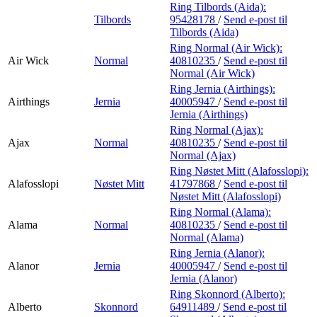
Ring Tilbords (Aida):
Tilbords
95428178
/
Send e-post
til
Tilbords (Aida)
Ring Normal (Air Wick):
Air Wick
Normal
40810235
/
Send e-post
til
Normal (Air Wick)
Ring Jernia (Airthings):
Airthings
Jernia
40005947
/
Send e-post
til
Jernia (Airthings)
Ring Normal (Ajax):
Ajax
Normal
40810235
/
Send e-post
til
Normal (Ajax)
Ring Nøstet Mitt (Alafosslopi):
Alafosslopi
Nøstet Mitt
41797868
/
Send e-post
til
Nøstet Mitt (Alafosslopi)
Ring Normal (Alama):
Alama
Normal
40810235
/
Send e-post
til
Normal (Alama)
Ring Jernia (Alanor):
Alanor
Jernia
40005947
/
Send e-post
til
Jernia (Alanor)
Ring Skonnord (Alberto):
Alberto
Skonnord
64911489
/
Send e-post
til