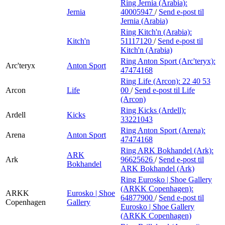
Ring Jernia (Arabia):
Jernia
40005947
/
Send e-post
til
Jernia (Arabia)
Ring Kitch'n (Arabia):
Kitch'n
51117120
/
Send e-post
til
Kitch'n (Arabia)
Ring Anton Sport (Arc'teryx):
Arc'teryx
Anton Sport
47474168
Ring Life (Arcon):
22 40 53
Arcon
Life
00
/
Send e-post
til Life
(Arcon)
Ring Kicks (Ardell):
Ardell
Kicks
33221043
Ring Anton Sport (Arena):
Arena
Anton Sport
47474168
Ring ARK Bokhandel (Ark):
ARK
Ark
96625626
/
Send e-post
til
Bokhandel
ARK Bokhandel (Ark)
Ring Eurosko | Shoe Gallery
(ARKK Copenhagen):
ARKK
Eurosko | Shoe
64877900
/
Send e-post
til
Copenhagen
Gallery
Eurosko | Shoe Gallery
(ARKK Copenhagen)