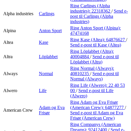
Ring Carlings (Alpha
industries):
22318362
/
Send e-
Alpha industries
Carlings
post
til Carlings (Alpha
industries)
Ring Anton Sport (Alpina):
Alpina
Anton Sport
47474168
Ring Kase (Altea):
64876627
/
Altea
Kase
Send e-post
til Kase (Altea)
Ring Löplabbet (Altra):
Altra
Löplabbet
40004884
/
Send e-post
til
Löplabbet (Altra)
Ring Normal (Always):
Always
Normal
40810235
/
Send e-post
til
Normal (Always)
Ring Life (Alwero):
22 40 53
Alwero
Life
00
/
Send e-post
til Life
(Alwero)
Ring Adam og Eva Frisør
Adam og Eva
(American Crew):
64877277
/
American Crew
Frisør
Send e-post
til Adam og Eva
Frisør (American Crew)
Ring Companys (American
Dreams):
92412400
/
Send e-