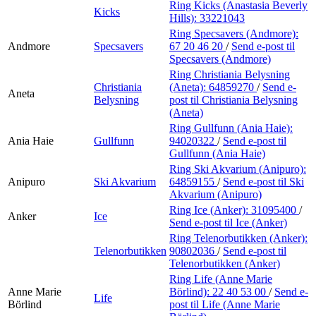
Ring Kicks (Anastasia Beverly
Kicks
Hills):
33221043
Ring Specsavers (Andmore):
Andmore
Specsavers
67 20 46 20
/
Send e-post
til
Specsavers (Andmore)
Ring Christiania Belysning
Christiania
(Aneta):
64859270
/
Send e-
Aneta
Belysning
post
til Christiania Belysning
(Aneta)
Ring Gullfunn (Ania Haie):
Ania Haie
Gullfunn
94020322
/
Send e-post
til
Gullfunn (Ania Haie)
Ring Ski Akvarium (Anipuro):
Anipuro
Ski Akvarium
64859155
/
Send e-post
til Ski
Akvarium (Anipuro)
Ring Ice (Anker):
31095400
/
Anker
Ice
Send e-post
til Ice (Anker)
Ring Telenorbutikken (Anker):
Telenorbutikken
90802036
/
Send e-post
til
Telenorbutikken (Anker)
Ring Life (Anne Marie
Anne Marie
Börlind):
22 40 53 00
/
Send e-
Life
Börlind
post
til Life (Anne Marie