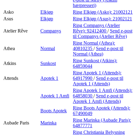
bærpresseri)
Asko
Elkjøp
Ring Elkjøp (Asko):
21002121
Asus
Elkjøp
Ring Elkjøp (Asus):
21002121
Ring Companys (Atelier
Atelier Rêve
Companys
Rêve):
92412400
/
Send e-post
til Companys (Atelier Rêve)
Ring Normal (Athea):
Athea
Normal
40810235
/
Send e-post
til
Normal (Athea)
Ring Sunkost (Atkins):
Atkins
Sunkost
64859044
Ring Apotek 1 (Attends):
Attends
Apotek 1
64917990
/
Send e-post
til
Apotek 1 (Attends)
Ring Apotek 1 Amfi (Attends):
Apotek 1 Amfi
64858030
/
Send e-post
til
Apotek 1 Amfi (Attends)
Ring Boots Apotek (Attends):
Boots Apotek
67490049
Ring Marinka (Aubade Paris):
Aubade Paris
Marinka
64877771
Ring Christiania Belysning