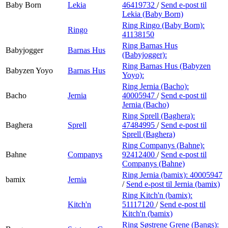
Baby Born
Lekia
46419732
/
Send e-post
til
Lekia (Baby Born)
Ring Ringo (Baby Born):
Ringo
41138150
Ring Barnas Hus
Babyjogger
Barnas Hus
(Babyjogger):
Ring Barnas Hus (Babyzen
Babyzen Yoyo
Barnas Hus
Yoyo):
Ring Jernia (Bacho):
Bacho
Jernia
40005947
/
Send e-post
til
Jernia (Bacho)
Ring Sprell (Baghera):
Baghera
Sprell
47484995
/
Send e-post
til
Sprell (Baghera)
Ring Companys (Bahne):
Bahne
Companys
92412400
/
Send e-post
til
Companys (Bahne)
Ring Jernia (bamix):
40005947
bamix
Jernia
/
Send e-post
til Jernia (bamix)
Ring Kitch'n (bamix):
Kitch'n
51117120
/
Send e-post
til
Kitch'n (bamix)
Ring Søstrene Grene (Bangs):