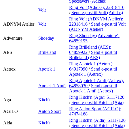
Specsavers (Adidas)
Ring Volt (Adidas):
22318416
Volt
/
Send e-post
til Volt (Adidas)
Ring Volt (ADNYM Atelier):
ADNYM Atelier
Volt
22318416
/
Send e-post
til Volt
(ADNYM Atelier)
Ring Shoeday (Adventure):
Adventure
Shoeday
64859195
Ring Brilleland (AES):
AES
Brilleland
64859922
/
Send e-post
til
Brilleland (AES)
Ring Apotek 1 (Aetrex):
Aetrex
Apotek 1
64917990
/
Send e-post
til
Apotek 1 (Aetrex)
Ring Apotek 1 Amfi (Aetrex):
Apotek 1 Amfi
64858030
/
Send e-post
til
Apotek 1 Amfi (Aetrex)
Ring Kitch'n (Aga):
51117120
Aga
Kitch'n
/
Send e-post
til Kitch'n (Aga)
Ring Anton Sport (AGILO):
AGILO
Anton Sport
47474168
Ring Kitch'n (Aida):
51117120
Aida
Kitch'n
/
Send e-post
til Kitch'n (Aida)