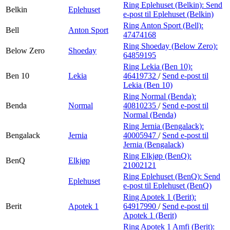
Ring Eplehuset (Belkin):
Send
Belkin
Eplehuset
e-post
til Eplehuset (Belkin)
Ring Anton Sport (Bell):
Bell
Anton Sport
47474168
Ring Shoeday (Below Zero):
Below Zero
Shoeday
64859195
Ring Lekia (Ben 10):
Ben 10
Lekia
46419732
/
Send e-post
til
Lekia (Ben 10)
Ring Normal (Benda):
Benda
Normal
40810235
/
Send e-post
til
Normal (Benda)
Ring Jernia (Bengalack):
Bengalack
Jernia
40005947
/
Send e-post
til
Jernia (Bengalack)
Ring Elkjøp (BenQ):
BenQ
Elkjøp
21002121
Ring Eplehuset (BenQ):
Send
Eplehuset
e-post
til Eplehuset (BenQ)
Ring Apotek 1 (Berit):
Berit
Apotek 1
64917990
/
Send e-post
til
Apotek 1 (Berit)
Ring Apotek 1 Amfi (Berit):