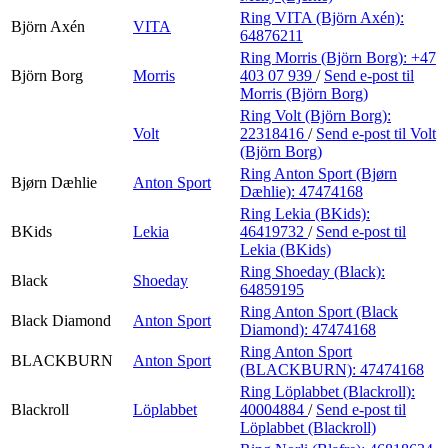
Ring VITA (Björn Axén):
Björn Axén
VITA
64876211
Ring Morris (Björn Borg):
+47
Björn Borg
Morris
403 07 939
/
Send e-post
til
Morris (Björn Borg)
Ring Volt (Björn Borg):
Volt
22318416
/
Send e-post
til Volt
(Björn Borg)
Ring Anton Sport (Bjørn
Bjørn Dæhlie
Anton Sport
Dæhlie):
47474168
Ring Lekia (BKids):
BKids
Lekia
46419732
/
Send e-post
til
Lekia (BKids)
Ring Shoeday (Black):
Black
Shoeday
64859195
Ring Anton Sport (Black
Black Diamond
Anton Sport
Diamond):
47474168
Ring Anton Sport
BLACKBURN
Anton Sport
(BLACKBURN):
47474168
Ring Löplabbet (Blackroll):
Blackroll
Löplabbet
40004884
/
Send e-post
til
Löplabbet (Blackroll)