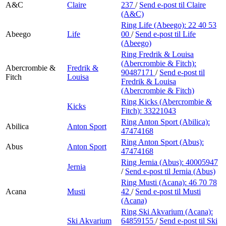
A&C
Claire
237
/
Send e-post
til Claire
(A&C)
Ring Life (Abeego):
22 40 53
Abeego
Life
00
/
Send e-post
til Life
(Abeego)
Ring Fredrik & Louisa
(Abercrombie & Fitch):
Abercrombie &
Fredrik &
90487171
/
Send e-post
til
Fitch
Louisa
Fredrik & Louisa
(Abercrombie & Fitch)
Ring Kicks (Abercrombie &
Kicks
Fitch):
33221043
Ring Anton Sport (Abilica):
Abilica
Anton Sport
47474168
Ring Anton Sport (Abus):
Abus
Anton Sport
47474168
Ring Jernia (Abus):
40005947
Jernia
/
Send e-post
til Jernia (Abus)
Ring Musti (Acana):
46 70 78
Acana
Musti
42
/
Send e-post
til Musti
(Acana)
Ring Ski Akvarium (Acana):
Ski Akvarium
64859155
/
Send e-post
til Ski