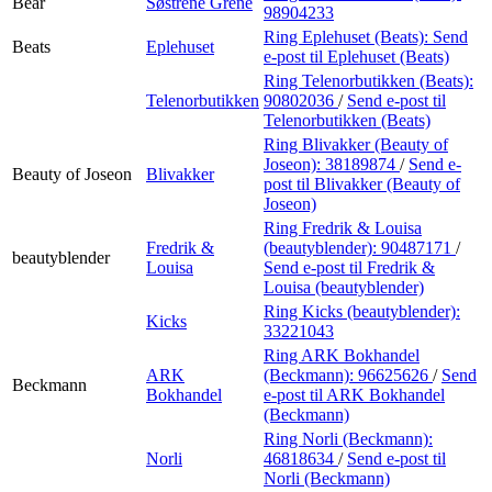
Bear
Søstrene Grene
98904233
Ring Eplehuset (Beats):
Send
Beats
Eplehuset
e-post
til Eplehuset (Beats)
Ring Telenorbutikken (Beats):
Telenorbutikken
90802036
/
Send e-post
til
Telenorbutikken (Beats)
Ring Blivakker (Beauty of
Joseon):
38189874
/
Send e-
Beauty of Joseon
Blivakker
post
til Blivakker (Beauty of
Joseon)
Ring Fredrik & Louisa
Fredrik &
(beautyblender):
90487171
/
beautyblender
Louisa
Send e-post
til Fredrik &
Louisa (beautyblender)
Ring Kicks (beautyblender):
Kicks
33221043
Ring ARK Bokhandel
ARK
(Beckmann):
96625626
/
Send
Beckmann
Bokhandel
e-post
til ARK Bokhandel
(Beckmann)
Ring Norli (Beckmann):
Norli
46818634
/
Send e-post
til
Norli (Beckmann)