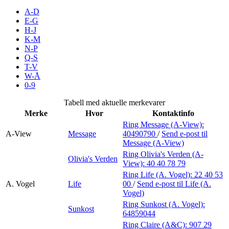
Inspirasjon
A-D
E-G
H-J
K-M
N-P
Søk
Q-S
T-V
W-Å
0-9
Åpningstider
Tabell med aktuelle merkevarer
Merke
Hvor
Kontaktinfo
Praktisk informasjon
Ring Message (A-View):
A-View
Message
40490790
/
Send e-post
til
Ledige stillinger
Message (A-View)
Magasin
Ring Olivia's Verden (A-
Olivia's Verden
View):
40 40 78 79
Gavekort
Ring Life (A. Vogel):
22 40 53
A. Vogel
Life
00
/
Send e-post
til Life (A.
Finn frem
Vogel)
Ring Sunkost (A. Vogel):
Sunkost
Personal Shopper
64859044
Ring Claire (A&C):
907 29