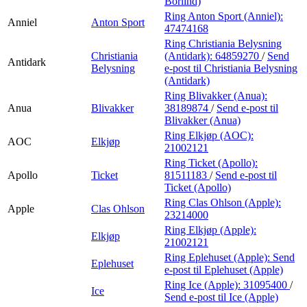
Börlind)
Ring Anton Sport (Anniel):
Anniel
Anton Sport
47474168
Ring Christiania Belysning
Christiania
(Antidark):
64859270
/
Send
Antidark
Belysning
e-post
til Christiania Belysning
(Antidark)
Ring Blivakker (Anua):
Anua
Blivakker
38189874
/
Send e-post
til
Blivakker (Anua)
Ring Elkjøp (AOC):
AOC
Elkjøp
21002121
Ring Ticket (Apollo):
Apollo
Ticket
81511183
/
Send e-post
til
Ticket (Apollo)
Ring Clas Ohlson (Apple):
Apple
Clas Ohlson
23214000
Ring Elkjøp (Apple):
Elkjøp
21002121
Ring Eplehuset (Apple):
Send
Eplehuset
e-post
til Eplehuset (Apple)
Ring Ice (Apple):
31095400
/
Ice
Send e-post
til Ice (Apple)