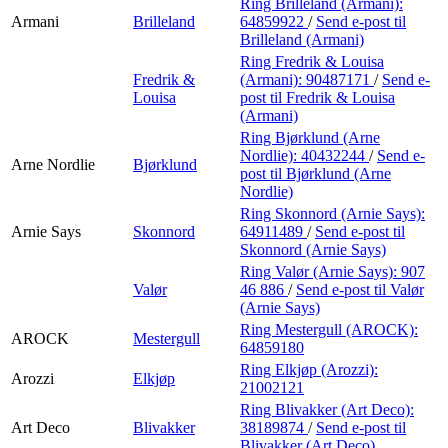
Ring Brilleland (Armani):
Armani
Brilleland
64859922
/
Send e-post
til
Brilleland (Armani)
Ring Fredrik & Louisa
Fredrik &
(Armani):
90487171
/
Send e-
Louisa
post
til Fredrik & Louisa
(Armani)
Ring Bjørklund (Arne
Nordlie):
40432244
/
Send e-
Arne Nordlie
Bjørklund
post
til Bjørklund (Arne
Nordlie)
Ring Skonnord (Arnie Says):
Arnie Says
Skonnord
64911489
/
Send e-post
til
Skonnord (Arnie Says)
Ring Valør (Arnie Says):
907
Valør
46 886
/
Send e-post
til Valør
(Arnie Says)
Ring Mestergull (AROCK):
AROCK
Mestergull
64859180
Ring Elkjøp (Arozzi):
Arozzi
Elkjøp
21002121
Ring Blivakker (Art Deco):
Art Deco
Blivakker
38189874
/
Send e-post
til
Blivakker (Art Deco)