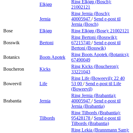
Ring Elkjøp (Bosch):
Elkjøp
21002121
Ring Jernia (Bosch):
Jernia
40005947
/
Send e-post
til
Jernia (Bosch)
Bose
Elkjøp
Ring Elkjøp (Bose):
21002121
Ring Bertoni (Bosswik):
Bosswik
Bertoni
67215740
/
Send e-post
til
Bertoni (Bosswik)
Ring Boots Apotek (Botanics):
Botanics
Boots Apotek
67490049
Ring Kicks (Boucheron):
Boucheron
Kicks
33221043
Ring Life (Boweevil):
22 40
Boweevil
Life
53 00
/
Send e-post
til Life
(Boweevil)
Ring Jernia (Brabantia):
Brabantia
Jernia
40005947
/
Send e-post
til
Jernia (Brabantia)
Ring Tilbords (Brabantia):
Tilbords
95428178
/
Send e-post
til
Tilbords (Brabantia)
Ring Lekia (Brannmann Sam):