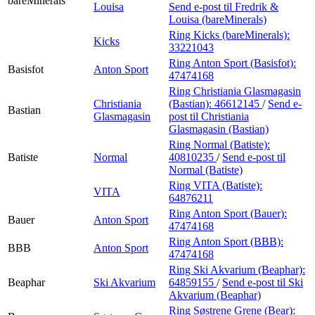
bareMinerals
Louisa
Send e-post
til Fredrik &
Louisa (bareMinerals)
Ring Kicks (bareMinerals):
Kicks
33221043
Ring Anton Sport (Basisfot):
Basisfot
Anton Sport
47474168
Ring Christiania Glasmagasin
Christiania
(Bastian):
46612145
/
Send e-
Bastian
Glasmagasin
post
til Christiania
Glasmagasin (Bastian)
Ring Normal (Batiste):
Batiste
Normal
40810235
/
Send e-post
til
Normal (Batiste)
Ring VITA (Batiste):
VITA
64876211
Ring Anton Sport (Bauer):
Bauer
Anton Sport
47474168
Ring Anton Sport (BBB):
BBB
Anton Sport
47474168
Ring Ski Akvarium (Beaphar):
Beaphar
Ski Akvarium
64859155
/
Send e-post
til Ski
Akvarium (Beaphar)
Ring Søstrene Grene (Bear):