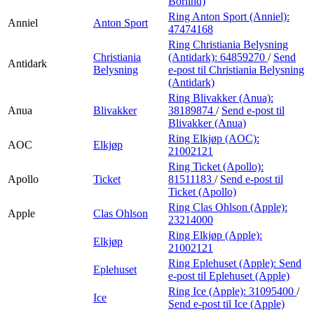
Börlind)
Ring Anton Sport (Anniel):
Anniel
Anton Sport
47474168
Ring Christiania Belysning
Christiania
(Antidark):
64859270
/
Send
Antidark
Belysning
e-post
til Christiania Belysning
(Antidark)
Ring Blivakker (Anua):
Anua
Blivakker
38189874
/
Send e-post
til
Blivakker (Anua)
Ring Elkjøp (AOC):
AOC
Elkjøp
21002121
Ring Ticket (Apollo):
Apollo
Ticket
81511183
/
Send e-post
til
Ticket (Apollo)
Ring Clas Ohlson (Apple):
Apple
Clas Ohlson
23214000
Ring Elkjøp (Apple):
Elkjøp
21002121
Ring Eplehuset (Apple):
Send
Eplehuset
e-post
til Eplehuset (Apple)
Ring Ice (Apple):
31095400
/
Ice
Send e-post
til Ice (Apple)