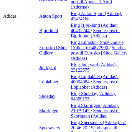
post
til Apotek 1 Amfi
(Aderma)
Ring Anton Sport (Adidas):
Adidas
Anton Sport
47474168
Ring Bjørklund (Adidas):
Bjørklund
40432244
/
Send e-post
til
Bjørklund (Adidas)
Ring Eurosko | Shoe Gallery
Eurosko | Shoe
(Adidas):
64877900
/
Send e-
Gallery
post
til Eurosko | Shoe Gallery
(Adidas)
Ring Junkyard (Adidas):
Junkyard
23122575
Ring Löplabbet (Adidas):
Löplabbet
40004884
/
Send e-post
til
Löplabbet (Adidas)
Ring Shoeday (Adidas):
Shoeday
64859195
Ring Skoringen (Adidas):
Skoringen
21079145
/
Send e-post
til
Skoringen (Adidas)
Ring Specsavers (Adidas):
67
Specsavers
20 46 20
/
Send e-post
til