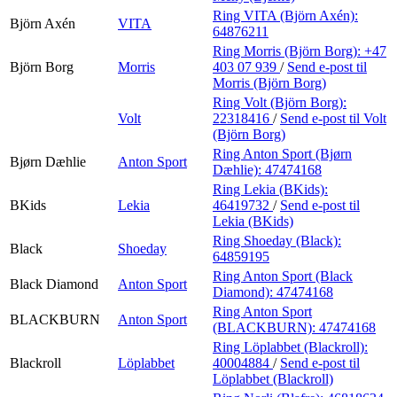
Ring VITA (Björn Axén):
Björn Axén
VITA
64876211
Ring Morris (Björn Borg):
+47
Björn Borg
Morris
403 07 939
/
Send e-post
til
Morris (Björn Borg)
Ring Volt (Björn Borg):
Volt
22318416
/
Send e-post
til Volt
(Björn Borg)
Ring Anton Sport (Bjørn
Bjørn Dæhlie
Anton Sport
Dæhlie):
47474168
Ring Lekia (BKids):
BKids
Lekia
46419732
/
Send e-post
til
Lekia (BKids)
Ring Shoeday (Black):
Black
Shoeday
64859195
Ring Anton Sport (Black
Black Diamond
Anton Sport
Diamond):
47474168
Ring Anton Sport
BLACKBURN
Anton Sport
(BLACKBURN):
47474168
Ring Löplabbet (Blackroll):
Blackroll
Löplabbet
40004884
/
Send e-post
til
Löplabbet (Blackroll)