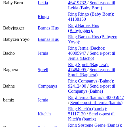
Baby Born
Lekia
46419732
/
Send e-post
til
Lekia (Baby Born)
Ring Ringo (Baby Born):
Ringo
41138150
Ring Barnas Hus
Babyjogger
Barnas Hus
(Babyjogger):
Ring Barnas Hus (Babyzen
Babyzen Yoyo
Barnas Hus
Yoyo):
Ring Jernia (Bacho):
Bacho
Jernia
40005947
/
Send e-post
til
Jernia (Bacho)
Ring Sprell (Baghera):
Baghera
Sprell
47484995
/
Send e-post
til
Sprell (Baghera)
Ring Companys (Bahne):
Bahne
Companys
92412400
/
Send e-post
til
Companys (Bahne)
Ring Jernia (bamix):
40005947
bamix
Jernia
/
Send e-post
til Jernia (bamix)
Ring Kitch'n (bamix):
Kitch'n
51117120
/
Send e-post
til
Kitch'n (bamix)
Ring Søstrene Grene (Bangs):