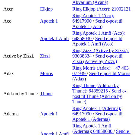
Akvarium (Acana)
Acer
Elkjøp
Ring Elkjøp (Acer):
21002121
Ring Apotek 1 (Aco):
Aco
Apotek 1
64917990
/
Send e-post
til
Apotek 1 (Aco)
Ring Apotek 1 Amfi (Aco):
Apotek 1 Amfi
64858030
/
Send e-post
til
Apotek 1 Amfi (Aco)
Ring Zizzi (Active by Zizzi.):
Active by Zizzi.
Zizzi
93038334
/
Send e-post
til
Zizzi (Active by Zizzi.)
Ring Morris (Adax):
+47 403
Adax
Morris
07 939
/
Send e-post
til Morris
(Adax)
Ring Thune (Add-on by
Thune):
64859215
/
Send e-
Add-on by Thune
Thune
post
til Thune (Add-on by
Thune)
Ring Apotek 1 (Aderma):
Aderma
Apotek 1
64917990
/
Send e-post
til
Apotek 1 (Aderma)
Ring Apotek 1 Amfi
(Aderma):
64858030
/
Send e-
Apotek 1 Amfi