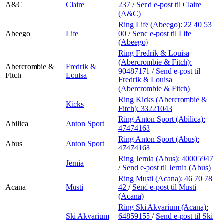
A&C
Claire
237
/
Send e-post
til Claire
(A&C)
Ring Life (Abeego):
22 40 53
Abeego
Life
00
/
Send e-post
til Life
(Abeego)
Ring Fredrik & Louisa
(Abercrombie & Fitch):
Abercrombie &
Fredrik &
90487171
/
Send e-post
til
Fitch
Louisa
Fredrik & Louisa
(Abercrombie & Fitch)
Ring Kicks (Abercrombie &
Kicks
Fitch):
33221043
Ring Anton Sport (Abilica):
Abilica
Anton Sport
47474168
Ring Anton Sport (Abus):
Abus
Anton Sport
47474168
Ring Jernia (Abus):
40005947
Jernia
/
Send e-post
til Jernia (Abus)
Ring Musti (Acana):
46 70 78
Acana
Musti
42
/
Send e-post
til Musti
(Acana)
Ring Ski Akvarium (Acana):
Ski Akvarium
64859155
/
Send e-post
til Ski