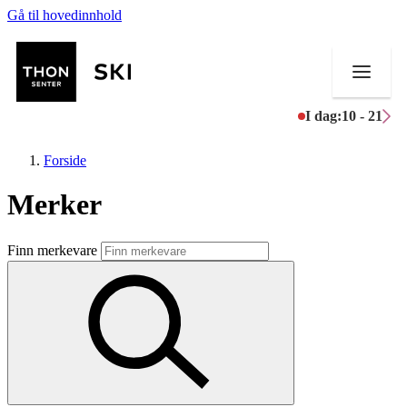
Gå til hovedinnhold
I dag:
10 - 21
Forside
Merker
Butikker
Finn merkevare
Mat og drikke
Helse
Aktiviteter
Tilbud