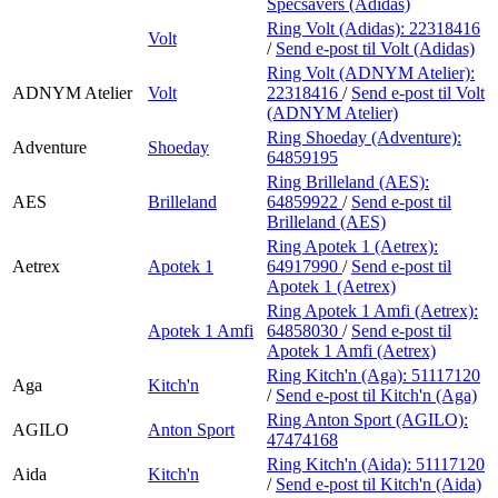
Specsavers (Adidas)
Ring Volt (Adidas):
22318416
Volt
/
Send e-post
til Volt (Adidas)
Ring Volt (ADNYM Atelier):
ADNYM Atelier
Volt
22318416
/
Send e-post
til Volt
(ADNYM Atelier)
Ring Shoeday (Adventure):
Adventure
Shoeday
64859195
Ring Brilleland (AES):
AES
Brilleland
64859922
/
Send e-post
til
Brilleland (AES)
Ring Apotek 1 (Aetrex):
Aetrex
Apotek 1
64917990
/
Send e-post
til
Apotek 1 (Aetrex)
Ring Apotek 1 Amfi (Aetrex):
Apotek 1 Amfi
64858030
/
Send e-post
til
Apotek 1 Amfi (Aetrex)
Ring Kitch'n (Aga):
51117120
Aga
Kitch'n
/
Send e-post
til Kitch'n (Aga)
Ring Anton Sport (AGILO):
AGILO
Anton Sport
47474168
Ring Kitch'n (Aida):
51117120
Aida
Kitch'n
/
Send e-post
til Kitch'n (Aida)