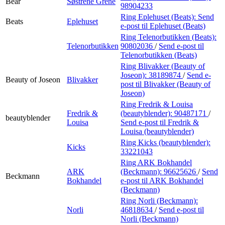
Bear
Søstrene Grene
98904233
Ring Eplehuset (Beats):
Send
Beats
Eplehuset
e-post
til Eplehuset (Beats)
Ring Telenorbutikken (Beats):
Telenorbutikken
90802036
/
Send e-post
til
Telenorbutikken (Beats)
Ring Blivakker (Beauty of
Joseon):
38189874
/
Send e-
Beauty of Joseon
Blivakker
post
til Blivakker (Beauty of
Joseon)
Ring Fredrik & Louisa
Fredrik &
(beautyblender):
90487171
/
beautyblender
Louisa
Send e-post
til Fredrik &
Louisa (beautyblender)
Ring Kicks (beautyblender):
Kicks
33221043
Ring ARK Bokhandel
ARK
(Beckmann):
96625626
/
Send
Beckmann
Bokhandel
e-post
til ARK Bokhandel
(Beckmann)
Ring Norli (Beckmann):
Norli
46818634
/
Send e-post
til
Norli (Beckmann)