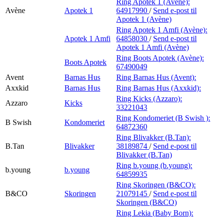
Ring Apotek 1 (Avène):
Avène
Apotek 1
64917990
/
Send e-post
til
Apotek 1 (Avène)
Ring Apotek 1 Amfi (Avène):
Apotek 1 Amfi
64858030
/
Send e-post
til
Apotek 1 Amfi (Avène)
Ring Boots Apotek (Avène):
Boots Apotek
67490049
Avent
Barnas Hus
Ring Barnas Hus (Avent):
Axxkid
Barnas Hus
Ring Barnas Hus (Axxkid):
Ring Kicks (Azzaro):
Azzaro
Kicks
33221043
Ring Kondomeriet (B Swish ):
B Swish
Kondomeriet
64872360
Ring Blivakker (B.Tan):
B.Tan
Blivakker
38189874
/
Send e-post
til
Blivakker (B.Tan)
Ring b.young (b.young):
b.young
b.young
64859935
Ring Skoringen (B&CO):
B&CO
Skoringen
21079145
/
Send e-post
til
Skoringen (B&CO)
Ring Lekia (Baby Born):