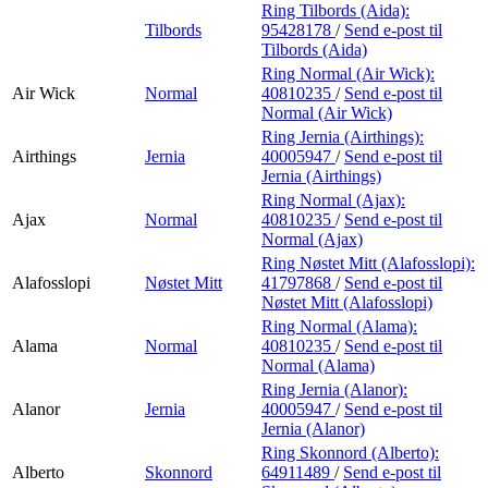
Ring Tilbords (Aida):
Tilbords
95428178
/
Send e-post
til
Tilbords (Aida)
Ring Normal (Air Wick):
Air Wick
Normal
40810235
/
Send e-post
til
Normal (Air Wick)
Ring Jernia (Airthings):
Airthings
Jernia
40005947
/
Send e-post
til
Jernia (Airthings)
Ring Normal (Ajax):
Ajax
Normal
40810235
/
Send e-post
til
Normal (Ajax)
Ring Nøstet Mitt (Alafosslopi):
Alafosslopi
Nøstet Mitt
41797868
/
Send e-post
til
Nøstet Mitt (Alafosslopi)
Ring Normal (Alama):
Alama
Normal
40810235
/
Send e-post
til
Normal (Alama)
Ring Jernia (Alanor):
Alanor
Jernia
40005947
/
Send e-post
til
Jernia (Alanor)
Ring Skonnord (Alberto):
Alberto
Skonnord
64911489
/
Send e-post
til