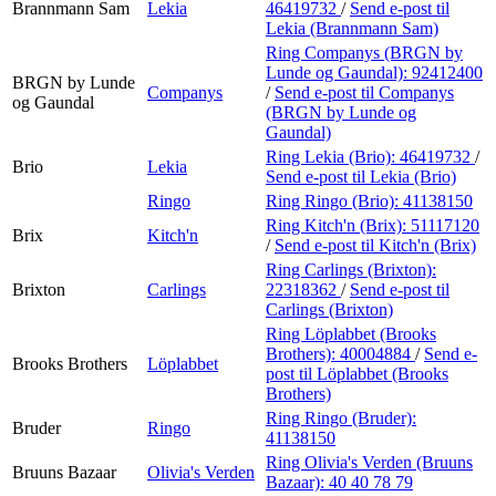
Brannmann Sam
Lekia
46419732
/
Send e-post
til
Lekia (Brannmann Sam)
Ring Companys (BRGN by
Lunde og Gaundal):
92412400
BRGN by Lunde
Companys
/
Send e-post
til Companys
og Gaundal
(BRGN by Lunde og
Gaundal)
Ring Lekia (Brio):
46419732
/
Brio
Lekia
Send e-post
til Lekia (Brio)
Ringo
Ring Ringo (Brio):
41138150
Ring Kitch'n (Brix):
51117120
Brix
Kitch'n
/
Send e-post
til Kitch'n (Brix)
Ring Carlings (Brixton):
Brixton
Carlings
22318362
/
Send e-post
til
Carlings (Brixton)
Ring Löplabbet (Brooks
Brothers):
40004884
/
Send e-
Brooks Brothers
Löplabbet
post
til Löplabbet (Brooks
Brothers)
Ring Ringo (Bruder):
Bruder
Ringo
41138150
Ring Olivia's Verden (Bruuns
Bruuns Bazaar
Olivia's Verden
Bazaar):
40 40 78 79