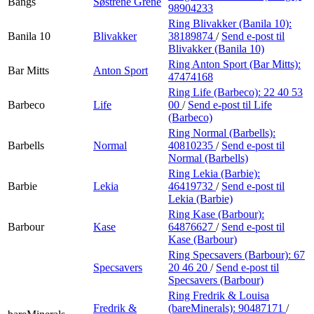
Bangs
Søstrene Grene
98904233
Ring Blivakker (Banila 10):
Banila 10
Blivakker
38189874
/
Send e-post
til
Blivakker (Banila 10)
Ring Anton Sport (Bar Mitts):
Bar Mitts
Anton Sport
47474168
Ring Life (Barbeco):
22 40 53
Barbeco
Life
00
/
Send e-post
til Life
(Barbeco)
Ring Normal (Barbells):
Barbells
Normal
40810235
/
Send e-post
til
Normal (Barbells)
Ring Lekia (Barbie):
Barbie
Lekia
46419732
/
Send e-post
til
Lekia (Barbie)
Ring Kase (Barbour):
Barbour
Kase
64876627
/
Send e-post
til
Kase (Barbour)
Ring Specsavers (Barbour):
67
Specsavers
20 46 20
/
Send e-post
til
Specsavers (Barbour)
Ring Fredrik & Louisa
Fredrik &
(bareMinerals):
90487171
/