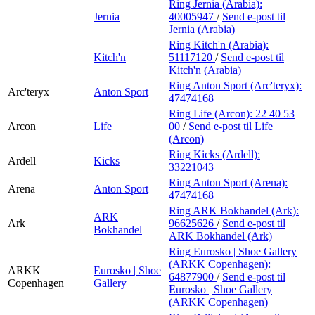
Ring Jernia (Arabia):
Jernia
40005947
/
Send e-post
til
Jernia (Arabia)
Ring Kitch'n (Arabia):
Kitch'n
51117120
/
Send e-post
til
Kitch'n (Arabia)
Ring Anton Sport (Arc'teryx):
Arc'teryx
Anton Sport
47474168
Ring Life (Arcon):
22 40 53
Arcon
Life
00
/
Send e-post
til Life
(Arcon)
Ring Kicks (Ardell):
Ardell
Kicks
33221043
Ring Anton Sport (Arena):
Arena
Anton Sport
47474168
Ring ARK Bokhandel (Ark):
ARK
Ark
96625626
/
Send e-post
til
Bokhandel
ARK Bokhandel (Ark)
Ring Eurosko | Shoe Gallery
(ARKK Copenhagen):
ARKK
Eurosko | Shoe
64877900
/
Send e-post
til
Copenhagen
Gallery
Eurosko | Shoe Gallery
(ARKK Copenhagen)