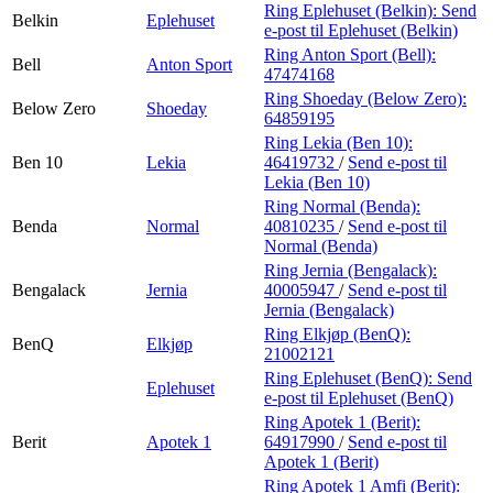
Ring Eplehuset (Belkin):
Send
Belkin
Eplehuset
e-post
til Eplehuset (Belkin)
Ring Anton Sport (Bell):
Bell
Anton Sport
47474168
Ring Shoeday (Below Zero):
Below Zero
Shoeday
64859195
Ring Lekia (Ben 10):
Ben 10
Lekia
46419732
/
Send e-post
til
Lekia (Ben 10)
Ring Normal (Benda):
Benda
Normal
40810235
/
Send e-post
til
Normal (Benda)
Ring Jernia (Bengalack):
Bengalack
Jernia
40005947
/
Send e-post
til
Jernia (Bengalack)
Ring Elkjøp (BenQ):
BenQ
Elkjøp
21002121
Ring Eplehuset (BenQ):
Send
Eplehuset
e-post
til Eplehuset (BenQ)
Ring Apotek 1 (Berit):
Berit
Apotek 1
64917990
/
Send e-post
til
Apotek 1 (Berit)
Ring Apotek 1 Amfi (Berit):