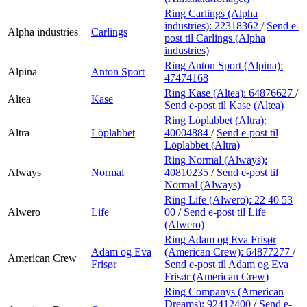
Ring Carlings (Alpha
industries):
22318362
/
Send e-
Alpha industries
Carlings
post
til Carlings (Alpha
industries)
Ring Anton Sport (Alpina):
Alpina
Anton Sport
47474168
Ring Kase (Altea):
64876627
/
Altea
Kase
Send e-post
til Kase (Altea)
Ring Löplabbet (Altra):
Altra
Löplabbet
40004884
/
Send e-post
til
Löplabbet (Altra)
Ring Normal (Always):
Always
Normal
40810235
/
Send e-post
til
Normal (Always)
Ring Life (Alwero):
22 40 53
Alwero
Life
00
/
Send e-post
til Life
(Alwero)
Ring Adam og Eva Frisør
Adam og Eva
(American Crew):
64877277
/
American Crew
Frisør
Send e-post
til Adam og Eva
Frisør (American Crew)
Ring Companys (American
Dreams):
92412400
/
Send e-