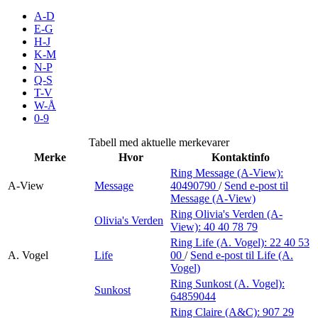
Inspirasjon
A-D
E-G
H-J
K-M
N-P
Søk
Q-S
T-V
W-Å
0-9
Åpningstider
Tabell med aktuelle merkevarer
Merke
Hvor
Kontaktinfo
Praktisk informasjon
Ring Message (A-View):
A-View
Message
40490790
/
Send e-post
til
Ledige stillinger
Message (A-View)
Magasin
Ring Olivia's Verden (A-
Olivia's Verden
View):
40 40 78 79
Gavekort
Ring Life (A. Vogel):
22 40 53
A. Vogel
Life
00
/
Send e-post
til Life (A.
Finn frem
Vogel)
Ring Sunkost (A. Vogel):
Sunkost
Personal Shopper
64859044
Ring Claire (A&C):
907 29