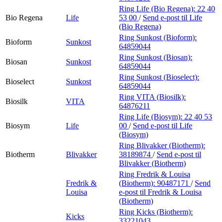
Ring Life (Bio Regena):
22 40
Bio Regena
Life
53 00
/
Send e-post
til Life
(Bio Regena)
Ring Sunkost (Bioform):
Bioform
Sunkost
64859044
Ring Sunkost (Biosan):
Biosan
Sunkost
64859044
Ring Sunkost (Bioselect):
Bioselect
Sunkost
64859044
Ring VITA (Biosilk):
Biosilk
VITA
64876211
Ring Life (Biosym):
22 40 53
Biosym
Life
00
/
Send e-post
til Life
(Biosym)
Ring Blivakker (Biotherm):
Biotherm
Blivakker
38189874
/
Send e-post
til
Blivakker (Biotherm)
Ring Fredrik & Louisa
Fredrik &
(Biotherm):
90487171
/
Send
Louisa
e-post
til Fredrik & Louisa
(Biotherm)
Ring Kicks (Biotherm):
Kicks
33221043