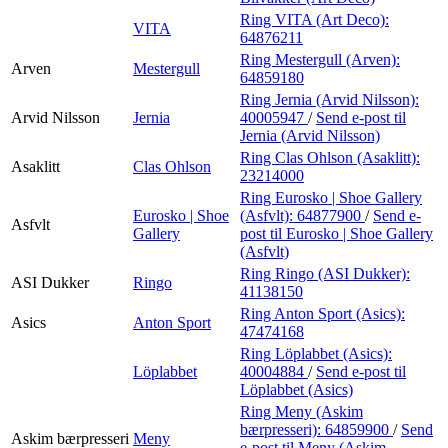
Ring VITA (Art Deco):
VITA
64876211
Ring Mestergull (Arven):
Arven
Mestergull
64859180
Ring Jernia (Arvid Nilsson):
Arvid Nilsson
Jernia
40005947
/
Send e-post
til
Jernia (Arvid Nilsson)
Ring Clas Ohlson (Asaklitt):
Asaklitt
Clas Ohlson
23214000
Ring Eurosko | Shoe Gallery
Eurosko | Shoe
(Asfvlt):
64877900
/
Send e-
Asfvlt
Gallery
post
til Eurosko | Shoe Gallery
(Asfvlt)
Ring Ringo (ASI Dukker):
ASI Dukker
Ringo
41138150
Ring Anton Sport (Asics):
Asics
Anton Sport
47474168
Ring Löplabbet (Asics):
Löplabbet
40004884
/
Send e-post
til
Löplabbet (Asics)
Ring Meny (Askim
bærpresseri):
64859900
/
Send
Askim bærpresseri
Meny
e-post
til Meny (Askim