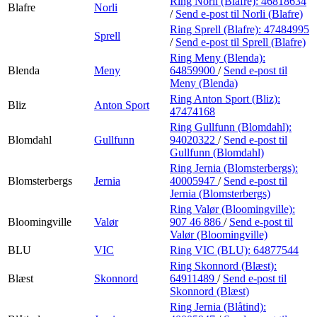
Ring Norli (Blafre):
46818634
Blafre
Norli
/
Send e-post
til Norli (Blafre)
Ring Sprell (Blafre):
47484995
Sprell
/
Send e-post
til Sprell (Blafre)
Ring Meny (Blenda):
Blenda
Meny
64859900
/
Send e-post
til
Meny (Blenda)
Ring Anton Sport (Bliz):
Bliz
Anton Sport
47474168
Ring Gullfunn (Blomdahl):
Blomdahl
Gullfunn
94020322
/
Send e-post
til
Gullfunn (Blomdahl)
Ring Jernia (Blomsterbergs):
Blomsterbergs
Jernia
40005947
/
Send e-post
til
Jernia (Blomsterbergs)
Ring Valør (Bloomingville):
Bloomingville
Valør
907 46 886
/
Send e-post
til
Valør (Bloomingville)
BLU
VIC
Ring VIC (BLU):
64877544
Ring Skonnord (Blæst):
Blæst
Skonnord
64911489
/
Send e-post
til
Skonnord (Blæst)
Ring Jernia (Blåtind):