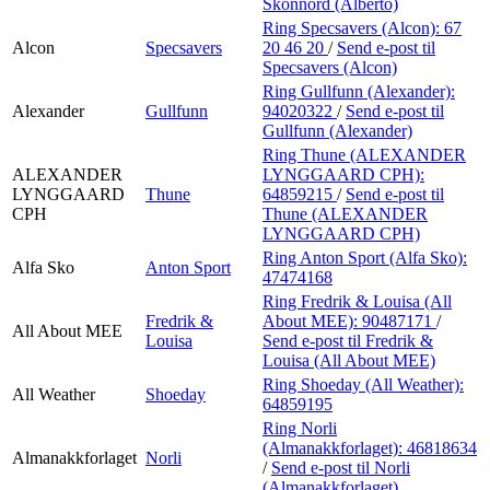
Skonnord (Alberto)
Ring Specsavers (Alcon):
67
Alcon
Specsavers
20 46 20
/
Send e-post
til
Specsavers (Alcon)
Ring Gullfunn (Alexander):
Alexander
Gullfunn
94020322
/
Send e-post
til
Gullfunn (Alexander)
Ring Thune (ALEXANDER
ALEXANDER
LYNGGAARD CPH):
LYNGGAARD
Thune
64859215
/
Send e-post
til
CPH
Thune (ALEXANDER
LYNGGAARD CPH)
Ring Anton Sport (Alfa Sko):
Alfa Sko
Anton Sport
47474168
Ring Fredrik & Louisa (All
Fredrik &
About MEE):
90487171
/
All About MEE
Louisa
Send e-post
til Fredrik &
Louisa (All About MEE)
Ring Shoeday (All Weather):
All Weather
Shoeday
64859195
Ring Norli
(Almanakkforlaget):
46818634
Almanakkforlaget
Norli
/
Send e-post
til Norli
(Almanakkforlaget)