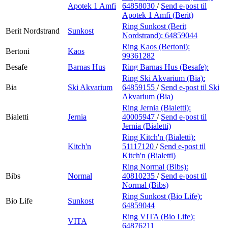
Apotek 1 Amfi
64858030
/
Send e-post
til
Apotek 1 Amfi (Berit)
Ring Sunkost (Berit
Berit Nordstrand
Sunkost
Nordstrand):
64859044
Ring Kaos (Bertoni):
Bertoni
Kaos
99361282
Besafe
Barnas Hus
Ring Barnas Hus (Besafe):
Ring Ski Akvarium (Bia):
Bia
Ski Akvarium
64859155
/
Send e-post
til Ski
Akvarium (Bia)
Ring Jernia (Bialetti):
Bialetti
Jernia
40005947
/
Send e-post
til
Jernia (Bialetti)
Ring Kitch'n (Bialetti):
Kitch'n
51117120
/
Send e-post
til
Kitch'n (Bialetti)
Ring Normal (Bibs):
Bibs
Normal
40810235
/
Send e-post
til
Normal (Bibs)
Ring Sunkost (Bio Life):
Bio Life
Sunkost
64859044
Ring VITA (Bio Life):
VITA
64876211