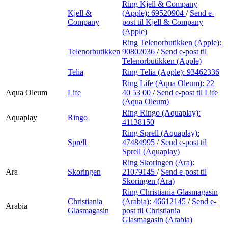
Ring Kjell & Company
Kjell &
(Apple):
69520904
/
Send e-
Company
post
til Kjell & Company
(Apple)
Ring Telenorbutikken (Apple):
Telenorbutikken
90802036
/
Send e-post
til
Telenorbutikken (Apple)
Telia
Ring Telia (Apple):
93462336
Ring Life (Aqua Oleum):
22
Aqua Oleum
Life
40 53 00
/
Send e-post
til Life
(Aqua Oleum)
Ring Ringo (Aquaplay):
Aquaplay
Ringo
41138150
Ring Sprell (Aquaplay):
Sprell
47484995
/
Send e-post
til
Sprell (Aquaplay)
Ring Skoringen (Ara):
Ara
Skoringen
21079145
/
Send e-post
til
Skoringen (Ara)
Ring Christiania Glasmagasin
Christiania
(Arabia):
46612145
/
Send e-
Arabia
Glasmagasin
post
til Christiania
Glasmagasin (Arabia)