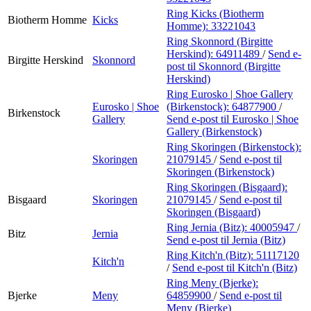
Ring Kicks (Biotherm
Biotherm Homme
Kicks
Homme):
33221043
Ring Skonnord (Birgitte
Herskind):
64911489
/
Send e-
Birgitte Herskind
Skonnord
post
til Skonnord (Birgitte
Herskind)
Ring Eurosko | Shoe Gallery
Eurosko | Shoe
(Birkenstock):
64877900
/
Birkenstock
Gallery
Send e-post
til Eurosko | Shoe
Gallery (Birkenstock)
Ring Skoringen (Birkenstock):
Skoringen
21079145
/
Send e-post
til
Skoringen (Birkenstock)
Ring Skoringen (Bisgaard):
Bisgaard
Skoringen
21079145
/
Send e-post
til
Skoringen (Bisgaard)
Ring Jernia (Bitz):
40005947
/
Bitz
Jernia
Send e-post
til Jernia (Bitz)
Ring Kitch'n (Bitz):
51117120
Kitch'n
/
Send e-post
til Kitch'n (Bitz)
Ring Meny (Bjerke):
Bjerke
Meny
64859900
/
Send e-post
til
Meny (Bjerke)