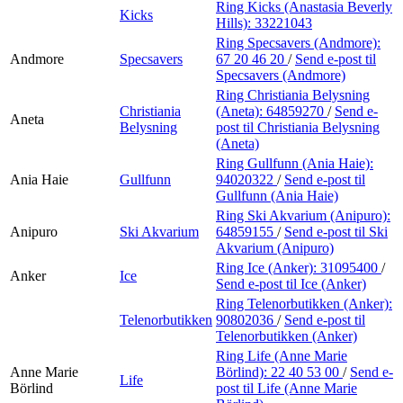
Ring Kicks (Anastasia Beverly
Kicks
Hills):
33221043
Ring Specsavers (Andmore):
Andmore
Specsavers
67 20 46 20
/
Send e-post
til
Specsavers (Andmore)
Ring Christiania Belysning
Christiania
(Aneta):
64859270
/
Send e-
Aneta
Belysning
post
til Christiania Belysning
(Aneta)
Ring Gullfunn (Ania Haie):
Ania Haie
Gullfunn
94020322
/
Send e-post
til
Gullfunn (Ania Haie)
Ring Ski Akvarium (Anipuro):
Anipuro
Ski Akvarium
64859155
/
Send e-post
til Ski
Akvarium (Anipuro)
Ring Ice (Anker):
31095400
/
Anker
Ice
Send e-post
til Ice (Anker)
Ring Telenorbutikken (Anker):
Telenorbutikken
90802036
/
Send e-post
til
Telenorbutikken (Anker)
Ring Life (Anne Marie
Anne Marie
Börlind):
22 40 53 00
/
Send e-
Life
Börlind
post
til Life (Anne Marie