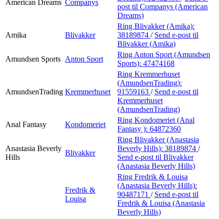
American Dreams
Companys
post
til Companys (American
Dreams)
Ring Blivakker (Amika):
Amika
Blivakker
38189874
/
Send e-post
til
Blivakker (Amika)
Ring Anton Sport (Amundsen
Amundsen Sports
Anton Sport
Sports):
47474168
Ring Kremmerhuset
(AmundsenTrading):
AmundsenTrading
Kremmerhuset
91559163
/
Send e-post
til
Kremmerhuset
(AmundsenTrading)
Ring Kondomeriet (Anal
Anal Fantasy
Kondomeriet
Fantasy ):
64872360
Ring Blivakker (Anastasia
Anastasia Beverly
Beverly Hills):
38189874
/
Blivakker
Hills
Send e-post
til Blivakker
(Anastasia Beverly Hills)
Ring Fredrik & Louisa
(Anastasia Beverly Hills):
Fredrik &
90487171
/
Send e-post
til
Louisa
Fredrik & Louisa (Anastasia
Beverly Hills)