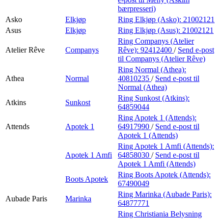
bærpresseri)
Asko
Elkjøp
Ring Elkjøp (Asko):
21002121
Asus
Elkjøp
Ring Elkjøp (Asus):
21002121
Ring Companys (Atelier
Atelier Rêve
Companys
Rêve):
92412400
/
Send e-post
til Companys (Atelier Rêve)
Ring Normal (Athea):
Athea
Normal
40810235
/
Send e-post
til
Normal (Athea)
Ring Sunkost (Atkins):
Atkins
Sunkost
64859044
Ring Apotek 1 (Attends):
Attends
Apotek 1
64917990
/
Send e-post
til
Apotek 1 (Attends)
Ring Apotek 1 Amfi (Attends):
Apotek 1 Amfi
64858030
/
Send e-post
til
Apotek 1 Amfi (Attends)
Ring Boots Apotek (Attends):
Boots Apotek
67490049
Ring Marinka (Aubade Paris):
Aubade Paris
Marinka
64877771
Ring Christiania Belysning