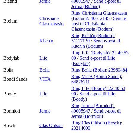
Blåtind
Jernia
40005947
/
Send e-post
til
Jernia (Blåtind)
Ring Christiania Glasmagasin
Christiania
(Bodum):
46612145
/
Send e-
Bodum
Glasmagasin
post
til Christiania
Glasmagasin (Bodum)
Ring Kitch'n (Bodum):
Kitch'n
51117120
/
Send e-post
til
Kitch'n (Bodum)
Ring Life (Bodylab):
22 40 53
Bodylab
Life
00
/
Send e-post
til Life
(Bodylab)
Bolia
Bolia
Ring Bolia (Bolia):
23960484
Ring VITA (Bondi Sands):
Bondi Sands
VITA
64876211
Ring Life (Boody):
22 40 53
Boody
Life
00
/
Send e-post
til Life
(Boody)
Ring Jernia (Bormioli):
Bormioli
Jernia
40005947
/
Send e-post
til
Jernia (Bormioli)
Ring Clas Ohlson (Bosch):
Bosch
Clas Ohlson
23214000