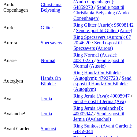
(Audo Copenhagen):
Audo
Christiania
64859270
/
Send e-post
til
Copenhagen
Belysning
Christiania Belysning (Audo
Copenhagen)
Ring Glitter (Aurie):
96098142
Aurie
Glitter
/
Send e-post
til Glitter (Aurie)
Ring Specsavers (Aurora):
67
Aurora
Specsavers
20 46 20
/
Send e-post
til
Specsavers (Aurora)
Ring Normal (Aussie):
Aussie
Normal
40810235
/
Send e-post
til
Normal (Aussie)
Ring Handz On Bilpleie
Handz On
(Autoglym):
47927723
/
Send
Autoglym
Bilpleie
e-post
til Handz On Bilpleie
(Autoglym)
Ring Jernia (Ava):
40005947
/
Ava
Jernia
Send e-post
til Jernia (Ava)
Ring Jernia (Avalanche!):
Avalanche!
Jernia
40005947
/
Send e-post
til
Jernia (Avalanche!)
Ring Sunkost (Avant Garden):
Avant Garden
Sunkost
64859044