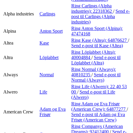
Ring Carlings (Alpha
industries):
22318362
/
Send e-
Alpha industries
Carlings
post
til Carlings (Alpha
industries)
Ring Anton Sport (Alpina):
Alpina
Anton Sport
47474168
Ring Kase (Altea):
64876627
/
Altea
Kase
Send e-post
til Kase (Altea)
Ring Löplabbet (Altra):
Altra
Löplabbet
40004884
/
Send e-post
til
Löplabbet (Altra)
Ring Normal (Always):
Always
Normal
40810235
/
Send e-post
til
Normal (Always)
Ring Life (Alwero):
22 40 53
Alwero
Life
00
/
Send e-post
til Life
(Alwero)
Ring Adam og Eva Frisør
Adam og Eva
(American Crew):
64877277
/
American Crew
Frisør
Send e-post
til Adam og Eva
Frisør (American Crew)
Ring Companys (American
Dreams):
92412400
/
Send e-