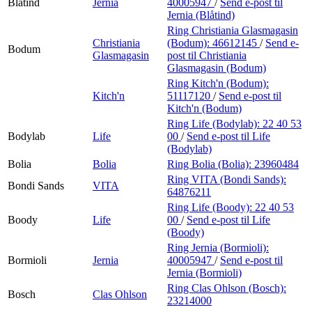
Blåtind
Jernia
40005947
/
Send e-post
til
Jernia (Blåtind)
Ring Christiania Glasmagasin
Christiania
(Bodum):
46612145
/
Send e-
Bodum
Glasmagasin
post
til Christiania
Glasmagasin (Bodum)
Ring Kitch'n (Bodum):
Kitch'n
51117120
/
Send e-post
til
Kitch'n (Bodum)
Ring Life (Bodylab):
22 40 53
Bodylab
Life
00
/
Send e-post
til Life
(Bodylab)
Bolia
Bolia
Ring Bolia (Bolia):
23960484
Ring VITA (Bondi Sands):
Bondi Sands
VITA
64876211
Ring Life (Boody):
22 40 53
Boody
Life
00
/
Send e-post
til Life
(Boody)
Ring Jernia (Bormioli):
Bormioli
Jernia
40005947
/
Send e-post
til
Jernia (Bormioli)
Ring Clas Ohlson (Bosch):
Bosch
Clas Ohlson
23214000