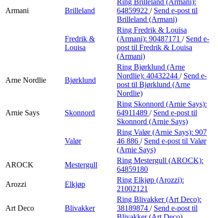
Ring Brilleland (Armani):
Armani
Brilleland
64859922
/
Send e-post
til
Brilleland (Armani)
Ring Fredrik & Louisa
Fredrik &
(Armani):
90487171
/
Send e-
Louisa
post
til Fredrik & Louisa
(Armani)
Ring Bjørklund (Arne
Nordlie):
40432244
/
Send e-
Arne Nordlie
Bjørklund
post
til Bjørklund (Arne
Nordlie)
Ring Skonnord (Arnie Says):
Arnie Says
Skonnord
64911489
/
Send e-post
til
Skonnord (Arnie Says)
Ring Valør (Arnie Says):
907
Valør
46 886
/
Send e-post
til Valør
(Arnie Says)
Ring Mestergull (AROCK):
AROCK
Mestergull
64859180
Ring Elkjøp (Arozzi):
Arozzi
Elkjøp
21002121
Ring Blivakker (Art Deco):
Art Deco
Blivakker
38189874
/
Send e-post
til
Blivakker (Art Deco)