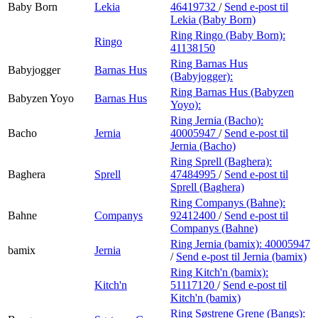
Baby Born
Lekia
46419732
/
Send e-post
til
Lekia (Baby Born)
Ring Ringo (Baby Born):
Ringo
41138150
Ring Barnas Hus
Babyjogger
Barnas Hus
(Babyjogger):
Ring Barnas Hus (Babyzen
Babyzen Yoyo
Barnas Hus
Yoyo):
Ring Jernia (Bacho):
Bacho
Jernia
40005947
/
Send e-post
til
Jernia (Bacho)
Ring Sprell (Baghera):
Baghera
Sprell
47484995
/
Send e-post
til
Sprell (Baghera)
Ring Companys (Bahne):
Bahne
Companys
92412400
/
Send e-post
til
Companys (Bahne)
Ring Jernia (bamix):
40005947
bamix
Jernia
/
Send e-post
til Jernia (bamix)
Ring Kitch'n (bamix):
Kitch'n
51117120
/
Send e-post
til
Kitch'n (bamix)
Ring Søstrene Grene (Bangs):