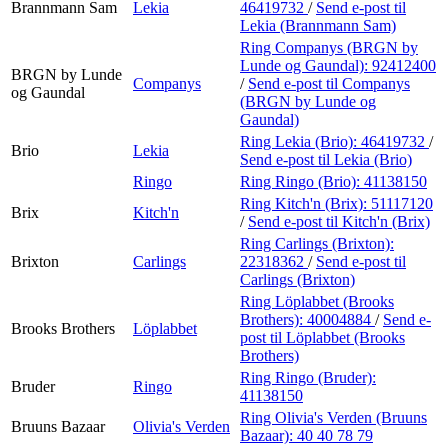
Brannmann Sam
Lekia
46419732
/
Send e-post
til
Lekia (Brannmann Sam)
Ring Companys (BRGN by
Lunde og Gaundal):
92412400
BRGN by Lunde
Companys
/
Send e-post
til Companys
og Gaundal
(BRGN by Lunde og
Gaundal)
Ring Lekia (Brio):
46419732
/
Brio
Lekia
Send e-post
til Lekia (Brio)
Ringo
Ring Ringo (Brio):
41138150
Ring Kitch'n (Brix):
51117120
Brix
Kitch'n
/
Send e-post
til Kitch'n (Brix)
Ring Carlings (Brixton):
Brixton
Carlings
22318362
/
Send e-post
til
Carlings (Brixton)
Ring Löplabbet (Brooks
Brothers):
40004884
/
Send e-
Brooks Brothers
Löplabbet
post
til Löplabbet (Brooks
Brothers)
Ring Ringo (Bruder):
Bruder
Ringo
41138150
Ring Olivia's Verden (Bruuns
Bruuns Bazaar
Olivia's Verden
Bazaar):
40 40 78 79