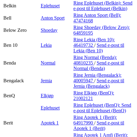
Ring Eplehuset (Belkin):
Send
Belkin
Eplehuset
e-post
til Eplehuset (Belkin)
Ring Anton Sport (Bell):
Bell
Anton Sport
47474168
Ring Shoeday (Below Zero):
Below Zero
Shoeday
64859195
Ring Lekia (Ben 10):
Ben 10
Lekia
46419732
/
Send e-post
til
Lekia (Ben 10)
Ring Normal (Benda):
Benda
Normal
40810235
/
Send e-post
til
Normal (Benda)
Ring Jernia (Bengalack):
Bengalack
Jernia
40005947
/
Send e-post
til
Jernia (Bengalack)
Ring Elkjøp (BenQ):
BenQ
Elkjøp
21002121
Ring Eplehuset (BenQ):
Send
Eplehuset
e-post
til Eplehuset (BenQ)
Ring Apotek 1 (Berit):
Berit
Apotek 1
64917990
/
Send e-post
til
Apotek 1 (Berit)
Ring Apotek 1 Amfi (Berit):