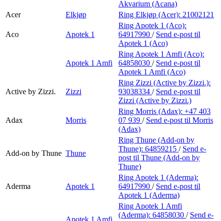
Akvarium (Acana)
Acer
Elkjøp
Ring Elkjøp (Acer):
21002121
Ring Apotek 1 (Aco):
Aco
Apotek 1
64917990
/
Send e-post
til
Apotek 1 (Aco)
Ring Apotek 1 Amfi (Aco):
Apotek 1 Amfi
64858030
/
Send e-post
til
Apotek 1 Amfi (Aco)
Ring Zizzi (Active by Zizzi.):
Active by Zizzi.
Zizzi
93038334
/
Send e-post
til
Zizzi (Active by Zizzi.)
Ring Morris (Adax):
+47 403
Adax
Morris
07 939
/
Send e-post
til Morris
(Adax)
Ring Thune (Add-on by
Thune):
64859215
/
Send e-
Add-on by Thune
Thune
post
til Thune (Add-on by
Thune)
Ring Apotek 1 (Aderma):
Aderma
Apotek 1
64917990
/
Send e-post
til
Apotek 1 (Aderma)
Ring Apotek 1 Amfi
(Aderma):
64858030
/
Send e-
Apotek 1 Amfi