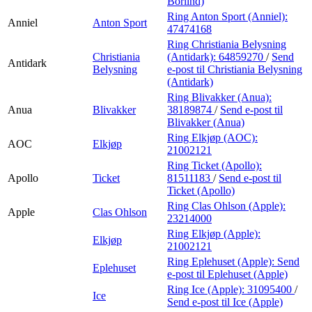
Börlind)
Ring Anton Sport (Anniel):
Anniel
Anton Sport
47474168
Ring Christiania Belysning
Christiania
(Antidark):
64859270
/
Send
Antidark
Belysning
e-post
til Christiania Belysning
(Antidark)
Ring Blivakker (Anua):
Anua
Blivakker
38189874
/
Send e-post
til
Blivakker (Anua)
Ring Elkjøp (AOC):
AOC
Elkjøp
21002121
Ring Ticket (Apollo):
Apollo
Ticket
81511183
/
Send e-post
til
Ticket (Apollo)
Ring Clas Ohlson (Apple):
Apple
Clas Ohlson
23214000
Ring Elkjøp (Apple):
Elkjøp
21002121
Ring Eplehuset (Apple):
Send
Eplehuset
e-post
til Eplehuset (Apple)
Ring Ice (Apple):
31095400
/
Ice
Send e-post
til Ice (Apple)