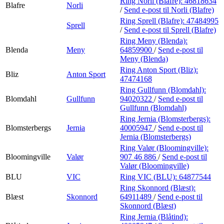
Ring Norli (Blafre):
46818634
Blafre
Norli
/
Send e-post
til Norli (Blafre)
Ring Sprell (Blafre):
47484995
Sprell
/
Send e-post
til Sprell (Blafre)
Ring Meny (Blenda):
Blenda
Meny
64859900
/
Send e-post
til
Meny (Blenda)
Ring Anton Sport (Bliz):
Bliz
Anton Sport
47474168
Ring Gullfunn (Blomdahl):
Blomdahl
Gullfunn
94020322
/
Send e-post
til
Gullfunn (Blomdahl)
Ring Jernia (Blomsterbergs):
Blomsterbergs
Jernia
40005947
/
Send e-post
til
Jernia (Blomsterbergs)
Ring Valør (Bloomingville):
Bloomingville
Valør
907 46 886
/
Send e-post
til
Valør (Bloomingville)
BLU
VIC
Ring VIC (BLU):
64877544
Ring Skonnord (Blæst):
Blæst
Skonnord
64911489
/
Send e-post
til
Skonnord (Blæst)
Ring Jernia (Blåtind):