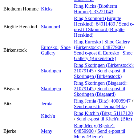
Ring Kicks (Biotherm
Biotherm Homme
Kicks
Homme):
33221043
Ring Skonnord (Birgitte
Herskind):
64911489
/
Send e-
Birgitte Herskind
Skonnord
post
til Skonnord (Birgitte
Herskind)
Ring Eurosko | Shoe Gallery
Eurosko | Shoe
(Birkenstock):
64877900
/
Birkenstock
Gallery
Send e-post
til Eurosko | Shoe
Gallery (Birkenstock)
Ring Skoringen (Birkenstock):
Skoringen
21079145
/
Send e-post
til
Skoringen (Birkenstock)
Ring Skoringen (Bisgaard):
Bisgaard
Skoringen
21079145
/
Send e-post
til
Skoringen (Bisgaard)
Ring Jernia (Bitz):
40005947
/
Bitz
Jernia
Send e-post
til Jernia (Bitz)
Ring Kitch'n (Bitz):
51117120
Kitch'n
/
Send e-post
til Kitch'n (Bitz)
Ring Meny (Bjerke):
Bjerke
Meny
64859900
/
Send e-post
til
Meny (Bjerke)