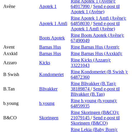
Ring Apotek 1 (Avène):
Avène
Apotek 1
64917990
/
Send e-post
til
Apotek 1 (Avène)
Ring Apotek 1 Amfi (Avène):
Apotek 1 Amfi
64858030
/
Send e-post
til
Apotek 1 Amfi (Avène)
Ring Boots Apotek (Avène):
Boots Apotek
67490049
Avent
Barnas Hus
Ring Barnas Hus (Avent):
Axxkid
Barnas Hus
Ring Barnas Hus (Axxkid):
Ring Kicks (Azzaro):
Azzaro
Kicks
33221043
Ring Kondomeriet (B Swish ):
B Swish
Kondomeriet
64872360
Ring Blivakker (B.Tan):
B.Tan
Blivakker
38189874
/
Send e-post
til
Blivakker (B.Tan)
Ring b.young (b.young):
b.young
b.young
64859935
Ring Skoringen (B&CO):
B&CO
Skoringen
21079145
/
Send e-post
til
Skoringen (B&CO)
Ring Lekia (Baby Born):