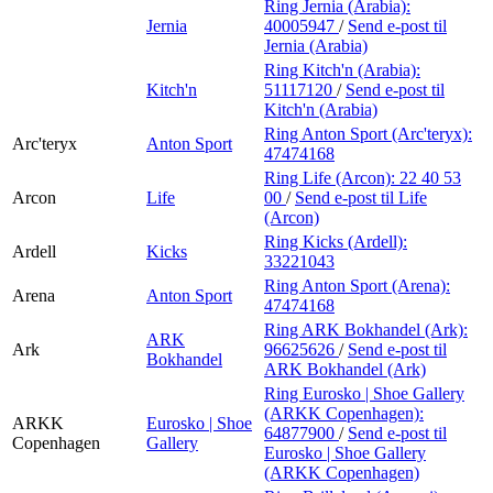
Ring Jernia (Arabia):
Jernia
40005947
/
Send e-post
til
Jernia (Arabia)
Ring Kitch'n (Arabia):
Kitch'n
51117120
/
Send e-post
til
Kitch'n (Arabia)
Ring Anton Sport (Arc'teryx):
Arc'teryx
Anton Sport
47474168
Ring Life (Arcon):
22 40 53
Arcon
Life
00
/
Send e-post
til Life
(Arcon)
Ring Kicks (Ardell):
Ardell
Kicks
33221043
Ring Anton Sport (Arena):
Arena
Anton Sport
47474168
Ring ARK Bokhandel (Ark):
ARK
Ark
96625626
/
Send e-post
til
Bokhandel
ARK Bokhandel (Ark)
Ring Eurosko | Shoe Gallery
(ARKK Copenhagen):
ARKK
Eurosko | Shoe
64877900
/
Send e-post
til
Copenhagen
Gallery
Eurosko | Shoe Gallery
(ARKK Copenhagen)