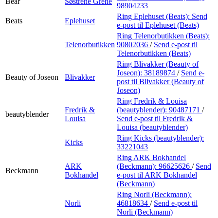
Bear
Søstrene Grene
98904233
Ring Eplehuset (Beats):
Send
Beats
Eplehuset
e-post
til Eplehuset (Beats)
Ring Telenorbutikken (Beats):
Telenorbutikken
90802036
/
Send e-post
til
Telenorbutikken (Beats)
Ring Blivakker (Beauty of
Joseon):
38189874
/
Send e-
Beauty of Joseon
Blivakker
post
til Blivakker (Beauty of
Joseon)
Ring Fredrik & Louisa
Fredrik &
(beautyblender):
90487171
/
beautyblender
Louisa
Send e-post
til Fredrik &
Louisa (beautyblender)
Ring Kicks (beautyblender):
Kicks
33221043
Ring ARK Bokhandel
ARK
(Beckmann):
96625626
/
Send
Beckmann
Bokhandel
e-post
til ARK Bokhandel
(Beckmann)
Ring Norli (Beckmann):
Norli
46818634
/
Send e-post
til
Norli (Beckmann)