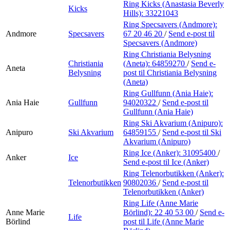
Ring Kicks (Anastasia Beverly
Kicks
Hills):
33221043
Ring Specsavers (Andmore):
Andmore
Specsavers
67 20 46 20
/
Send e-post
til
Specsavers (Andmore)
Ring Christiania Belysning
Christiania
(Aneta):
64859270
/
Send e-
Aneta
Belysning
post
til Christiania Belysning
(Aneta)
Ring Gullfunn (Ania Haie):
Ania Haie
Gullfunn
94020322
/
Send e-post
til
Gullfunn (Ania Haie)
Ring Ski Akvarium (Anipuro):
Anipuro
Ski Akvarium
64859155
/
Send e-post
til Ski
Akvarium (Anipuro)
Ring Ice (Anker):
31095400
/
Anker
Ice
Send e-post
til Ice (Anker)
Ring Telenorbutikken (Anker):
Telenorbutikken
90802036
/
Send e-post
til
Telenorbutikken (Anker)
Ring Life (Anne Marie
Anne Marie
Börlind):
22 40 53 00
/
Send e-
Life
Börlind
post
til Life (Anne Marie