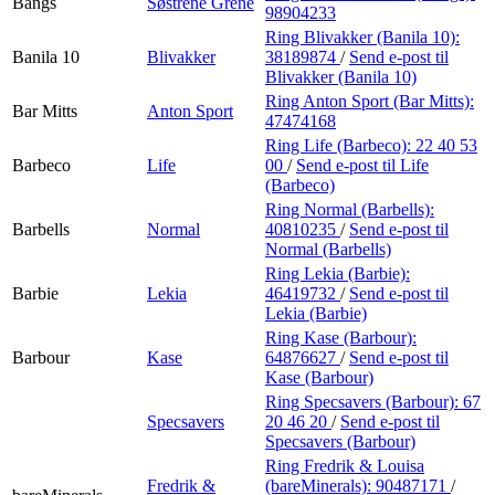
Bangs
Søstrene Grene
98904233
Ring Blivakker (Banila 10):
Banila 10
Blivakker
38189874
/
Send e-post
til
Blivakker (Banila 10)
Ring Anton Sport (Bar Mitts):
Bar Mitts
Anton Sport
47474168
Ring Life (Barbeco):
22 40 53
Barbeco
Life
00
/
Send e-post
til Life
(Barbeco)
Ring Normal (Barbells):
Barbells
Normal
40810235
/
Send e-post
til
Normal (Barbells)
Ring Lekia (Barbie):
Barbie
Lekia
46419732
/
Send e-post
til
Lekia (Barbie)
Ring Kase (Barbour):
Barbour
Kase
64876627
/
Send e-post
til
Kase (Barbour)
Ring Specsavers (Barbour):
67
Specsavers
20 46 20
/
Send e-post
til
Specsavers (Barbour)
Ring Fredrik & Louisa
Fredrik &
(bareMinerals):
90487171
/