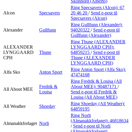
Skonnord (Alberto)
Ring Specsavers (Alcon):
67
Alcon
Specsavers
20 46 20
/
Send e-post
til
Specsavers (Alcon)
Ring Gullfunn (Alexander):
Alexander
Gullfunn
94020322
/
Send e-post
til
Gullfunn (Alexander)
Ring Thune (ALEXANDER
ALEXANDER
LYNGGAARD CPH):
LYNGGAARD
Thune
64859215
/
Send e-post
til
CPH
Thune (ALEXANDER
LYNGGAARD CPH)
Ring Anton Sport (Alfa Sko):
Alfa Sko
Anton Sport
47474168
Ring Fredrik & Louisa (All
Fredrik &
About MEE):
90487171
/
All About MEE
Louisa
Send e-post
til Fredrik &
Louisa (All About MEE)
Ring Shoeday (All Weather):
All Weather
Shoeday
64859195
Ring Norli
(Almanakkforlaget):
46818634
Almanakkforlaget
Norli
/
Send e-post
til Norli
(Almanakkforlaget)