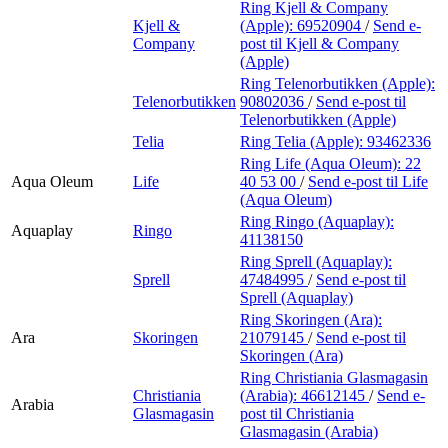
Ring Kjell & Company
Kjell &
(Apple):
69520904
/
Send e-
Company
post
til Kjell & Company
(Apple)
Ring Telenorbutikken (Apple):
Telenorbutikken
90802036
/
Send e-post
til
Telenorbutikken (Apple)
Telia
Ring Telia (Apple):
93462336
Ring Life (Aqua Oleum):
22
Aqua Oleum
Life
40 53 00
/
Send e-post
til Life
(Aqua Oleum)
Ring Ringo (Aquaplay):
Aquaplay
Ringo
41138150
Ring Sprell (Aquaplay):
Sprell
47484995
/
Send e-post
til
Sprell (Aquaplay)
Ring Skoringen (Ara):
Ara
Skoringen
21079145
/
Send e-post
til
Skoringen (Ara)
Ring Christiania Glasmagasin
Christiania
(Arabia):
46612145
/
Send e-
Arabia
Glasmagasin
post
til Christiania
Glasmagasin (Arabia)