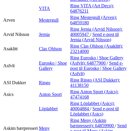
Ring VITA (Art Deco):
VITA
64876211
Ring Mestergull (Arven):
Arven
Mestergull
64859180
Ring Jernia (Arvid Nilsson):
Arvid Nilsson
Jernia
40005947
/
Send e-post
til
Jernia (Arvid Nilsson)
Ring Clas Ohlson (Asaklitt):
Asaklitt
Clas Ohlson
23214000
Ring Eurosko | Shoe Gallery
Eurosko | Shoe
(Asfvlt):
64877900
/
Send e-
Asfvlt
Gallery
post
til Eurosko | Shoe Gallery
(Asfvlt)
Ring Ringo (ASI Dukker):
ASI Dukker
Ringo
41138150
Ring Anton Sport (Asics):
Asics
Anton Sport
47474168
Ring Löplabbet (Asics):
Löplabbet
40004884
/
Send e-post
til
Löplabbet (Asics)
Ring Meny (Askim
bærpresseri):
64859900
/
Send
Askim bærpresseri
Meny
e-post
til Meny (Askim