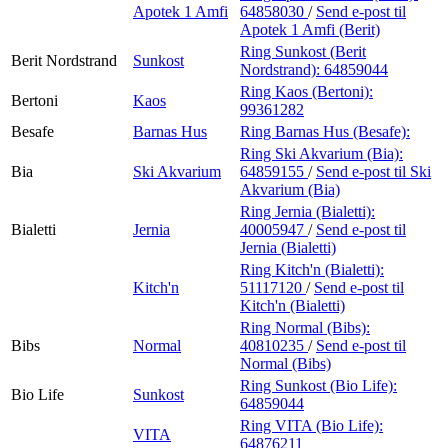
Apotek 1 Amfi
64858030
/
Send e-post
til
Apotek 1 Amfi (Berit)
Ring Sunkost (Berit
Berit Nordstrand
Sunkost
Nordstrand):
64859044
Ring Kaos (Bertoni):
Bertoni
Kaos
99361282
Besafe
Barnas Hus
Ring Barnas Hus (Besafe):
Ring Ski Akvarium (Bia):
Bia
Ski Akvarium
64859155
/
Send e-post
til Ski
Akvarium (Bia)
Ring Jernia (Bialetti):
Bialetti
Jernia
40005947
/
Send e-post
til
Jernia (Bialetti)
Ring Kitch'n (Bialetti):
Kitch'n
51117120
/
Send e-post
til
Kitch'n (Bialetti)
Ring Normal (Bibs):
Bibs
Normal
40810235
/
Send e-post
til
Normal (Bibs)
Ring Sunkost (Bio Life):
Bio Life
Sunkost
64859044
Ring VITA (Bio Life):
VITA
64876211