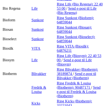
Ring Life (Bio Regena):
22 40
Bio Regena
Life
53 00
/
Send e-post
til Life
(Bio Regena)
Ring Sunkost (Bioform):
Bioform
Sunkost
64859044
Ring Sunkost (Biosan):
Biosan
Sunkost
64859044
Ring Sunkost (Bioselect):
Bioselect
Sunkost
64859044
Ring VITA (Biosilk):
Biosilk
VITA
64876211
Ring Life (Biosym):
22 40 53
Biosym
Life
00
/
Send e-post
til Life
(Biosym)
Ring Blivakker (Biotherm):
Biotherm
Blivakker
38189874
/
Send e-post
til
Blivakker (Biotherm)
Ring Fredrik & Louisa
Fredrik &
(Biotherm):
90487171
/
Send
Louisa
e-post
til Fredrik & Louisa
(Biotherm)
Ring Kicks (Biotherm):
Kicks
33221043