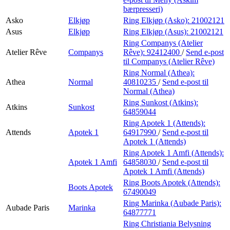
bærpresseri)
Asko
Elkjøp
Ring Elkjøp (Asko):
21002121
Asus
Elkjøp
Ring Elkjøp (Asus):
21002121
Ring Companys (Atelier
Atelier Rêve
Companys
Rêve):
92412400
/
Send e-post
til Companys (Atelier Rêve)
Ring Normal (Athea):
Athea
Normal
40810235
/
Send e-post
til
Normal (Athea)
Ring Sunkost (Atkins):
Atkins
Sunkost
64859044
Ring Apotek 1 (Attends):
Attends
Apotek 1
64917990
/
Send e-post
til
Apotek 1 (Attends)
Ring Apotek 1 Amfi (Attends):
Apotek 1 Amfi
64858030
/
Send e-post
til
Apotek 1 Amfi (Attends)
Ring Boots Apotek (Attends):
Boots Apotek
67490049
Ring Marinka (Aubade Paris):
Aubade Paris
Marinka
64877771
Ring Christiania Belysning