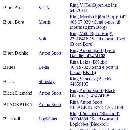
Ring VITA (Björn Axén):
Björn Axén
VITA
64876211
Ring Morris (Björn Borg):
+47
Björn Borg
Morris
403 07 939
/
Send e-post
til
Morris (Björn Borg)
Ring Volt (Björn Borg):
Volt
22318416
/
Send e-post
til Volt
(Björn Borg)
Ring Anton Sport (Bjørn
Bjørn Dæhlie
Anton Sport
Dæhlie):
47474168
Ring Lekia (BKids):
BKids
Lekia
46419732
/
Send e-post
til
Lekia (BKids)
Ring Shoeday (Black):
Black
Shoeday
64859195
Ring Anton Sport (Black
Black Diamond
Anton Sport
Diamond):
47474168
Ring Anton Sport
BLACKBURN
Anton Sport
(BLACKBURN):
47474168
Ring Löplabbet (Blackroll):
Blackroll
Löplabbet
40004884
/
Send e-post
til
Löplabbet (Blackroll)