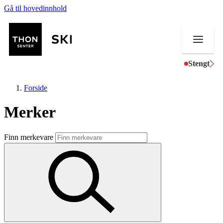
Gå til hovedinnhold
Stengt
Forside
Merker
Butikker
Finn merkevare
Mat og drikke
Helse
Aktiviteter
Tilbud