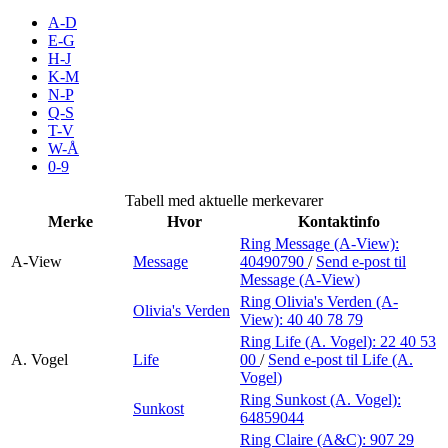
Inspirasjon
A-D
E-G
H-J
K-M
N-P
Søk
Q-S
T-V
W-Å
0-9
Åpningstider
Tabell med aktuelle merkevarer
Merke
Hvor
Kontaktinfo
Praktisk informasjon
Ring Message (A-View):
A-View
Message
40490790
/
Send e-post
til
Ledige stillinger
Message (A-View)
Magasin
Ring Olivia's Verden (A-
Olivia's Verden
View):
40 40 78 79
Gavekort
Ring Life (A. Vogel):
22 40 53
A. Vogel
Life
00
/
Send e-post
til Life (A.
Finn frem
Vogel)
Ring Sunkost (A. Vogel):
Sunkost
Personal Shopper
64859044
Ring Claire (A&C):
907 29