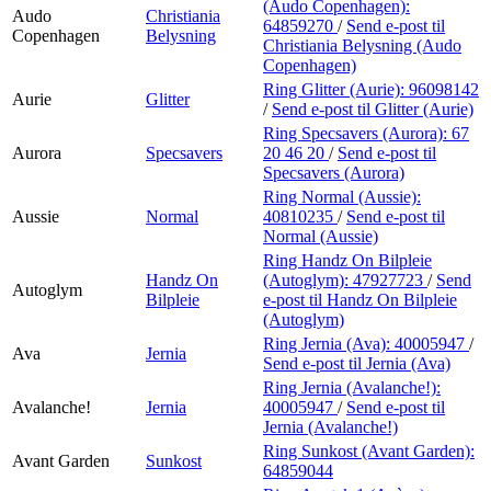
(Audo Copenhagen):
Audo
Christiania
64859270
/
Send e-post
til
Copenhagen
Belysning
Christiania Belysning (Audo
Copenhagen)
Ring Glitter (Aurie):
96098142
Aurie
Glitter
/
Send e-post
til Glitter (Aurie)
Ring Specsavers (Aurora):
67
Aurora
Specsavers
20 46 20
/
Send e-post
til
Specsavers (Aurora)
Ring Normal (Aussie):
Aussie
Normal
40810235
/
Send e-post
til
Normal (Aussie)
Ring Handz On Bilpleie
Handz On
(Autoglym):
47927723
/
Send
Autoglym
Bilpleie
e-post
til Handz On Bilpleie
(Autoglym)
Ring Jernia (Ava):
40005947
/
Ava
Jernia
Send e-post
til Jernia (Ava)
Ring Jernia (Avalanche!):
Avalanche!
Jernia
40005947
/
Send e-post
til
Jernia (Avalanche!)
Ring Sunkost (Avant Garden):
Avant Garden
Sunkost
64859044