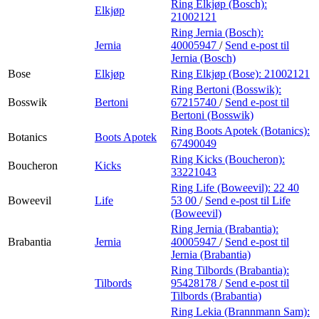
Ring Elkjøp (Bosch):
Elkjøp
21002121
Ring Jernia (Bosch):
Jernia
40005947
/
Send e-post
til
Jernia (Bosch)
Bose
Elkjøp
Ring Elkjøp (Bose):
21002121
Ring Bertoni (Bosswik):
Bosswik
Bertoni
67215740
/
Send e-post
til
Bertoni (Bosswik)
Ring Boots Apotek (Botanics):
Botanics
Boots Apotek
67490049
Ring Kicks (Boucheron):
Boucheron
Kicks
33221043
Ring Life (Boweevil):
22 40
Boweevil
Life
53 00
/
Send e-post
til Life
(Boweevil)
Ring Jernia (Brabantia):
Brabantia
Jernia
40005947
/
Send e-post
til
Jernia (Brabantia)
Ring Tilbords (Brabantia):
Tilbords
95428178
/
Send e-post
til
Tilbords (Brabantia)
Ring Lekia (Brannmann Sam):