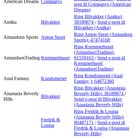
American Dreams
Companys
post
til Companys (American
Dreams)
Ring Blivakker (Amika):
Amika
Blivakker
38189874
/
Send e-post
til
Blivakker (Amika)
Ring Anton Sport (Amundsen
Amundsen Sports
Anton Sport
Sports):
47474168
Ring Kremmerhuset
(AmundsenTrading):
AmundsenTrading
Kremmerhuset
91559163
/
Send e-post
til
Kremmerhuset
(AmundsenTrading)
Ring Kondomeriet (Anal
Anal Fantasy
Kondomeriet
Fantasy ):
64872360
Ring Blivakker (Anastasia
Anastasia Beverly
Beverly Hills):
38189874
/
Blivakker
Hills
Send e-post
til Blivakker
(Anastasia Beverly Hills)
Ring Fredrik & Louisa
(Anastasia Beverly Hills):
Fredrik &
90487171
/
Send e-post
til
Louisa
Fredrik & Louisa (Anastasia
Beverly Hills)