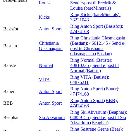
bareMinerals
Louisa
Send e-post
til Fredrik &
Louisa (bareMinerals)
Ring Kicks (bareMinerals):
Kicks
33221043
Ring Anton Sport (Basisfot):
Basisfot
Anton Sport
47474168
Ring Christiania Glasmagasin
Christiania
(Bastian):
46612145
/
Send e-
Bastian
Glasmagasin
post
til Christiania
Glasmagasin (Bastian)
Ring Normal (Batiste):
Batiste
Normal
40810235
/
Send e-post
til
Normal (Batiste)
Ring VITA (Batiste):
VITA
64876211
Ring Anton Sport (Bauer):
Bauer
Anton Sport
47474168
Ring Anton Sport (BBB):
BBB
Anton Sport
47474168
Ring Ski Akvarium (Beaphar):
Beaphar
Ski Akvarium
64859155
/
Send e-post
til Ski
Akvarium (Beaphar)
Ring Søstrene Grene (Bear):