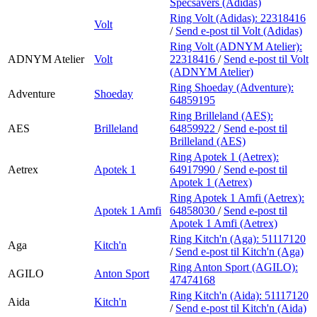
Specsavers (Adidas)
Ring Volt (Adidas):
22318416
Volt
/
Send e-post
til Volt (Adidas)
Ring Volt (ADNYM Atelier):
ADNYM Atelier
Volt
22318416
/
Send e-post
til Volt
(ADNYM Atelier)
Ring Shoeday (Adventure):
Adventure
Shoeday
64859195
Ring Brilleland (AES):
AES
Brilleland
64859922
/
Send e-post
til
Brilleland (AES)
Ring Apotek 1 (Aetrex):
Aetrex
Apotek 1
64917990
/
Send e-post
til
Apotek 1 (Aetrex)
Ring Apotek 1 Amfi (Aetrex):
Apotek 1 Amfi
64858030
/
Send e-post
til
Apotek 1 Amfi (Aetrex)
Ring Kitch'n (Aga):
51117120
Aga
Kitch'n
/
Send e-post
til Kitch'n (Aga)
Ring Anton Sport (AGILO):
AGILO
Anton Sport
47474168
Ring Kitch'n (Aida):
51117120
Aida
Kitch'n
/
Send e-post
til Kitch'n (Aida)