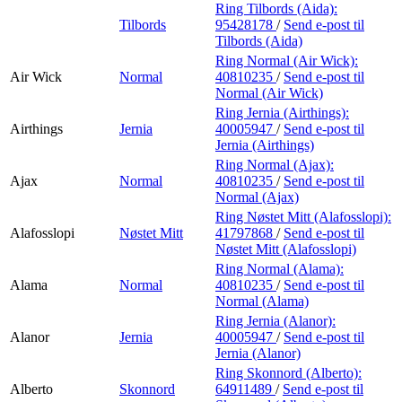
Ring Tilbords (Aida):
Tilbords
95428178
/
Send e-post
til
Tilbords (Aida)
Ring Normal (Air Wick):
Air Wick
Normal
40810235
/
Send e-post
til
Normal (Air Wick)
Ring Jernia (Airthings):
Airthings
Jernia
40005947
/
Send e-post
til
Jernia (Airthings)
Ring Normal (Ajax):
Ajax
Normal
40810235
/
Send e-post
til
Normal (Ajax)
Ring Nøstet Mitt (Alafosslopi):
Alafosslopi
Nøstet Mitt
41797868
/
Send e-post
til
Nøstet Mitt (Alafosslopi)
Ring Normal (Alama):
Alama
Normal
40810235
/
Send e-post
til
Normal (Alama)
Ring Jernia (Alanor):
Alanor
Jernia
40005947
/
Send e-post
til
Jernia (Alanor)
Ring Skonnord (Alberto):
Alberto
Skonnord
64911489
/
Send e-post
til