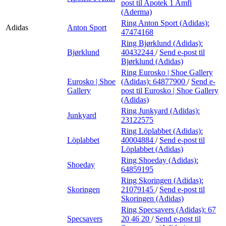
post
til Apotek 1 Amfi
(Aderma)
Ring Anton Sport (Adidas):
Adidas
Anton Sport
47474168
Ring Bjørklund (Adidas):
Bjørklund
40432244
/
Send e-post
til
Bjørklund (Adidas)
Ring Eurosko | Shoe Gallery
Eurosko | Shoe
(Adidas):
64877900
/
Send e-
Gallery
post
til Eurosko | Shoe Gallery
(Adidas)
Ring Junkyard (Adidas):
Junkyard
23122575
Ring Löplabbet (Adidas):
Löplabbet
40004884
/
Send e-post
til
Löplabbet (Adidas)
Ring Shoeday (Adidas):
Shoeday
64859195
Ring Skoringen (Adidas):
Skoringen
21079145
/
Send e-post
til
Skoringen (Adidas)
Ring Specsavers (Adidas):
67
Specsavers
20 46 20
/
Send e-post
til