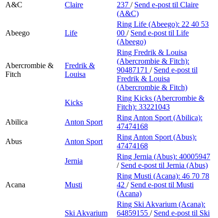
A&C
Claire
237
/
Send e-post
til Claire
(A&C)
Ring Life (Abeego):
22 40 53
Abeego
Life
00
/
Send e-post
til Life
(Abeego)
Ring Fredrik & Louisa
(Abercrombie & Fitch):
Abercrombie &
Fredrik &
90487171
/
Send e-post
til
Fitch
Louisa
Fredrik & Louisa
(Abercrombie & Fitch)
Ring Kicks (Abercrombie &
Kicks
Fitch):
33221043
Ring Anton Sport (Abilica):
Abilica
Anton Sport
47474168
Ring Anton Sport (Abus):
Abus
Anton Sport
47474168
Ring Jernia (Abus):
40005947
Jernia
/
Send e-post
til Jernia (Abus)
Ring Musti (Acana):
46 70 78
Acana
Musti
42
/
Send e-post
til Musti
(Acana)
Ring Ski Akvarium (Acana):
Ski Akvarium
64859155
/
Send e-post
til Ski