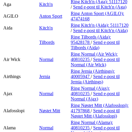
Ring Kitch'n (Aga):
51117120
Aga
Kitch'n
/
Send e-post
til Kitch'n (Aga)
Ring Anton Sport (AGILO):
AGILO
Anton Sport
47474168
Ring Kitch'n (Aida):
51117120
Aida
Kitch'n
/
Send e-post
til Kitch'n (Aida)
Ring Tilbords (Aida):
Tilbords
95428178
/
Send e-post
til
Tilbords (Aida)
Ring Normal (Air Wick):
Air Wick
Normal
40810235
/
Send e-post
til
Normal (Air Wick)
Ring Jernia (Airthings):
Airthings
Jernia
40005947
/
Send e-post
til
Jernia (Airthings)
Ring Normal (Ajax):
Ajax
Normal
40810235
/
Send e-post
til
Normal (Ajax)
Ring Nøstet Mitt (Alafosslopi):
Alafosslopi
Nøstet Mitt
41797868
/
Send e-post
til
Nøstet Mitt (Alafosslopi)
Ring Normal (Alama):
Alama
Normal
40810235
/
Send e-post
til