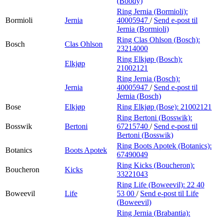
(Boody)
Ring Jernia (Bormioli):
Bormioli
Jernia
40005947
/
Send e-post
til
Jernia (Bormioli)
Ring Clas Ohlson (Bosch):
Bosch
Clas Ohlson
23214000
Ring Elkjøp (Bosch):
Elkjøp
21002121
Ring Jernia (Bosch):
Jernia
40005947
/
Send e-post
til
Jernia (Bosch)
Bose
Elkjøp
Ring Elkjøp (Bose):
21002121
Ring Bertoni (Bosswik):
Bosswik
Bertoni
67215740
/
Send e-post
til
Bertoni (Bosswik)
Ring Boots Apotek (Botanics):
Botanics
Boots Apotek
67490049
Ring Kicks (Boucheron):
Boucheron
Kicks
33221043
Ring Life (Boweevil):
22 40
Boweevil
Life
53 00
/
Send e-post
til Life
(Boweevil)
Ring Jernia (Brabantia):