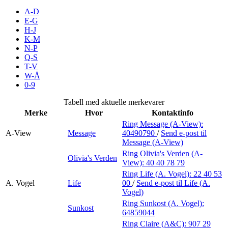
Inspirasjon
A-D
E-G
H-J
K-M
N-P
Søk
Q-S
T-V
W-Å
0-9
Åpningstider
Tabell med aktuelle merkevarer
Merke
Hvor
Kontaktinfo
Praktisk informasjon
Ring Message (A-View):
A-View
Message
40490790
/
Send e-post
til
Ledige stillinger
Message (A-View)
Magasin
Ring Olivia's Verden (A-
Olivia's Verden
View):
40 40 78 79
Gavekort
Ring Life (A. Vogel):
22 40 53
A. Vogel
Life
00
/
Send e-post
til Life (A.
Finn frem
Vogel)
Ring Sunkost (A. Vogel):
Sunkost
Personal Shopper
64859044
Ring Claire (A&C):
907 29