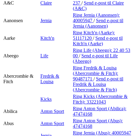
A&C
Claire
237
/
Send e-post
til Claire
(A&C)
Ring Jernia (Aanonsen):
Aanonsen
Jernia
40005947
/
Send e-post
til
Jernia (Aanonsen)
Ring Kitch'n (Aarke):
Aarke
Kitch'n
51117120
/
Send e-post
til
Kitch'n (Aarke)
Ring Life (Abeego):
22 40 53
Abeego
Life
00
/
Send e-post
til Life
(Abeego)
Ring Fredrik & Louisa
(Abercrombie & Fitch):
Abercrombie &
Fredrik &
90487171
/
Send e-post
til
Fitch
Louisa
Fredrik & Louisa
(Abercrombie & Fitch)
Ring Kicks (Abercrombie &
Kicks
Fitch):
33221043
Ring Anton Sport (Abilica):
Abilica
Anton Sport
47474168
Ring Anton Sport (Abus):
Abus
Anton Sport
47474168
Ring Jernia (Abus):
40005947
Jernia