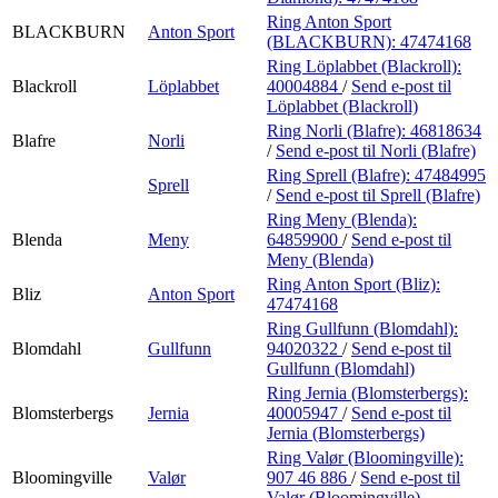
Ring Anton Sport
BLACKBURN
Anton Sport
(BLACKBURN):
47474168
Ring Löplabbet (Blackroll):
Blackroll
Löplabbet
40004884
/
Send e-post
til
Löplabbet (Blackroll)
Ring Norli (Blafre):
46818634
Blafre
Norli
/
Send e-post
til Norli (Blafre)
Ring Sprell (Blafre):
47484995
Sprell
/
Send e-post
til Sprell (Blafre)
Ring Meny (Blenda):
Blenda
Meny
64859900
/
Send e-post
til
Meny (Blenda)
Ring Anton Sport (Bliz):
Bliz
Anton Sport
47474168
Ring Gullfunn (Blomdahl):
Blomdahl
Gullfunn
94020322
/
Send e-post
til
Gullfunn (Blomdahl)
Ring Jernia (Blomsterbergs):
Blomsterbergs
Jernia
40005947
/
Send e-post
til
Jernia (Blomsterbergs)
Ring Valør (Bloomingville):
Bloomingville
Valør
907 46 886
/
Send e-post
til
Valør (Bloomingville)