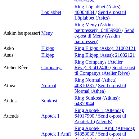
Ring Löplabbet (Asics):
Löplabbet
40004884
/
Send e-post
til
Löplabbet (Asics)
Ring Meny (Askim
bærpresseri):
64859900
/
Send
Askim bærpresseri
Meny
e-post
til Meny (Askim
bærpresseri)
Asko
Elkjøp
Ring Elkjøp (Asko):
21002121
Asus
Elkjøp
Ring Elkjøp (Asus):
21002121
Ring Companys (Atelier
Atelier Rêve
Companys
Rêve):
92412400
/
Send e-post
til Companys (Atelier Rêve)
Ring Normal (Athea):
Athea
Normal
40810235
/
Send e-post
til
Normal (Athea)
Ring Sunkost (Atkins):
Atkins
Sunkost
64859044
Ring Apotek 1 (Attends):
Attends
Apotek 1
64917990
/
Send e-post
til
Apotek 1 (Attends)
Ring Apotek 1 Amfi (Attends):
Apotek 1 Amfi
64858030
/
Send e-post
til