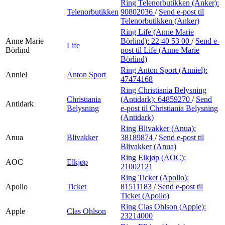
Ring Telenorbutikken (Anker):
Telenorbutikken
90802036
/
Send e-post
til
Telenorbutikken (Anker)
Ring Life (Anne Marie
Anne Marie
Börlind):
22 40 53 00
/
Send e-
Life
Börlind
post
til Life (Anne Marie
Börlind)
Ring Anton Sport (Anniel):
Anniel
Anton Sport
47474168
Ring Christiania Belysning
Christiania
(Antidark):
64859270
/
Send
Antidark
Belysning
e-post
til Christiania Belysning
(Antidark)
Ring Blivakker (Anua):
Anua
Blivakker
38189874
/
Send e-post
til
Blivakker (Anua)
Ring Elkjøp (AOC):
AOC
Elkjøp
21002121
Ring Ticket (Apollo):
Apollo
Ticket
81511183
/
Send e-post
til
Ticket (Apollo)
Ring Clas Ohlson (Apple):
Apple
Clas Ohlson
23214000