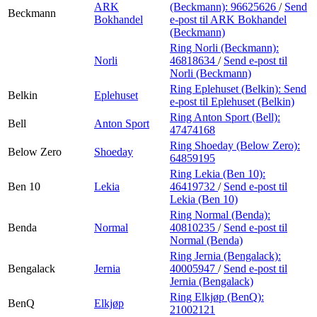
ARK
(Beckmann):
96625626
/
Send
Beckmann
Bokhandel
e-post
til ARK Bokhandel
(Beckmann)
Ring Norli (Beckmann):
Norli
46818634
/
Send e-post
til
Norli (Beckmann)
Ring Eplehuset (Belkin):
Send
Belkin
Eplehuset
e-post
til Eplehuset (Belkin)
Ring Anton Sport (Bell):
Bell
Anton Sport
47474168
Ring Shoeday (Below Zero):
Below Zero
Shoeday
64859195
Ring Lekia (Ben 10):
Ben 10
Lekia
46419732
/
Send e-post
til
Lekia (Ben 10)
Ring Normal (Benda):
Benda
Normal
40810235
/
Send e-post
til
Normal (Benda)
Ring Jernia (Bengalack):
Bengalack
Jernia
40005947
/
Send e-post
til
Jernia (Bengalack)
Ring Elkjøp (BenQ):
BenQ
Elkjøp
21002121