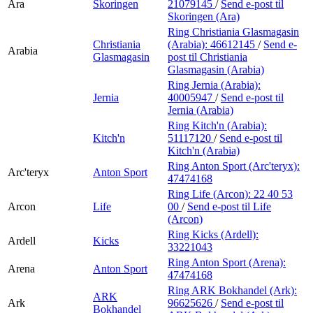
Ara
Skoringen
21079145
/
Send e-post
til
Skoringen (Ara)
Ring Christiania Glasmagasin
Christiania
(Arabia):
46612145
/
Send e-
Arabia
Glasmagasin
post
til Christiania
Glasmagasin (Arabia)
Ring Jernia (Arabia):
Jernia
40005947
/
Send e-post
til
Jernia (Arabia)
Ring Kitch'n (Arabia):
Kitch'n
51117120
/
Send e-post
til
Kitch'n (Arabia)
Ring Anton Sport (Arc'teryx):
Arc'teryx
Anton Sport
47474168
Ring Life (Arcon):
22 40 53
Arcon
Life
00
/
Send e-post
til Life
(Arcon)
Ring Kicks (Ardell):
Ardell
Kicks
33221043
Ring Anton Sport (Arena):
Arena
Anton Sport
47474168
Ring ARK Bokhandel (Ark):
ARK
Ark
96625626
/
Send e-post
til
Bokhandel