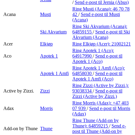
/
Send e-post
til Jernia (Abus)
Ring Musti (Acana):
46 70 78
Acana
Musti
42
/
Send e-post
til Musti
(Acana)
Ring Ski Akvarium (Acana):
Ski Akvarium
64859155
/
Send e-post
til Ski
Akvarium (Acana)
Acer
Elkjøp
Ring Elkjøp (Acer):
21002121
Ring Apotek 1 (Aco):
Aco
Apotek 1
64917990
/
Send e-post
til
Apotek 1 (Aco)
Ring Apotek 1 Amfi (Aco):
Apotek 1 Amfi
64858030
/
Send e-post
til
Apotek 1 Amfi (Aco)
Ring Zizzi (Active by Zizzi.):
Active by Zizzi.
Zizzi
93038334
/
Send e-post
til
Zizzi (Active by Zizzi.)
Ring Morris (Adax):
+47 403
Adax
Morris
07 939
/
Send e-post
til Morris
(Adax)
Ring Thune (Add-on by
Thune):
64859215
/
Send e-
Add-on by Thune
Thune
post
til Thune (Add-on by