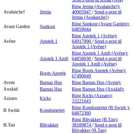
Ring Jernia (Avalanche!):
Avalanche!
Jernia
40005947
/
Send e-post
til
Jernia (Avalanche!)
Ring Sunkost (Avant Garden):
Avant Garden
Sunkost
64859044
Ring Apotek 1 (Avène):
Avène
Apotek 1
64917990
/
Send e-post
til
Apotek 1 (Avène)
Ring Apotek 1 Amfi (Avène):
Apotek 1 Amfi
64858030
/
Send e-post
til
Apotek 1 Amfi (Avène)
Ring Boots Apotek (Avène):
Boots Apotek
67490049
Avent
Barnas Hus
Ring Barnas Hus (Avent):
Axxkid
Barnas Hus
Ring Barnas Hus (Axxkid):
Ring Kicks (Azzaro):
Azzaro
Kicks
33221043
Ring Kondomeriet (B Swish ):
B Swish
Kondomeriet
64872360
Ring Blivakker (B.Tan):
B.Tan
Blivakker
38189874
/
Send e-post
til
Blivakker (B.Tan)