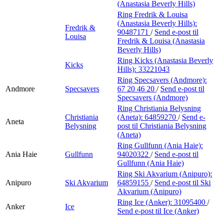
(Anastasia Beverly Hills)
Ring Fredrik & Louisa
(Anastasia Beverly Hills):
Fredrik &
90487171
/
Send e-post
til
Louisa
Fredrik & Louisa (Anastasia
Beverly Hills)
Ring Kicks (Anastasia Beverly
Kicks
Hills):
33221043
Ring Specsavers (Andmore):
Andmore
Specsavers
67 20 46 20
/
Send e-post
til
Specsavers (Andmore)
Ring Christiania Belysning
Christiania
(Aneta):
64859270
/
Send e-
Aneta
Belysning
post
til Christiania Belysning
(Aneta)
Ring Gullfunn (Ania Haie):
Ania Haie
Gullfunn
94020322
/
Send e-post
til
Gullfunn (Ania Haie)
Ring Ski Akvarium (Anipuro):
Anipuro
Ski Akvarium
64859155
/
Send e-post
til Ski
Akvarium (Anipuro)
Ring Ice (Anker):
31095400
/
Anker
Ice
Send e-post
til Ice (Anker)