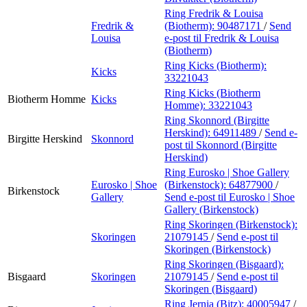
Ring Fredrik & Louisa
Fredrik &
(Biotherm):
90487171
/
Send
Louisa
e-post
til Fredrik & Louisa
(Biotherm)
Ring Kicks (Biotherm):
Kicks
33221043
Ring Kicks (Biotherm
Biotherm Homme
Kicks
Homme):
33221043
Ring Skonnord (Birgitte
Herskind):
64911489
/
Send e-
Birgitte Herskind
Skonnord
post
til Skonnord (Birgitte
Herskind)
Ring Eurosko | Shoe Gallery
Eurosko | Shoe
(Birkenstock):
64877900
/
Birkenstock
Gallery
Send e-post
til Eurosko | Shoe
Gallery (Birkenstock)
Ring Skoringen (Birkenstock):
Skoringen
21079145
/
Send e-post
til
Skoringen (Birkenstock)
Ring Skoringen (Bisgaard):
Bisgaard
Skoringen
21079145
/
Send e-post
til
Skoringen (Bisgaard)
Ring Jernia (Bitz):
40005947
/