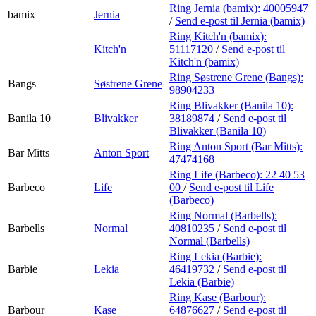
Ring Jernia (bamix):
40005947
bamix
Jernia
/
Send e-post
til Jernia (bamix)
Ring Kitch'n (bamix):
Kitch'n
51117120
/
Send e-post
til
Kitch'n (bamix)
Ring Søstrene Grene (Bangs):
Bangs
Søstrene Grene
98904233
Ring Blivakker (Banila 10):
Banila 10
Blivakker
38189874
/
Send e-post
til
Blivakker (Banila 10)
Ring Anton Sport (Bar Mitts):
Bar Mitts
Anton Sport
47474168
Ring Life (Barbeco):
22 40 53
Barbeco
Life
00
/
Send e-post
til Life
(Barbeco)
Ring Normal (Barbells):
Barbells
Normal
40810235
/
Send e-post
til
Normal (Barbells)
Ring Lekia (Barbie):
Barbie
Lekia
46419732
/
Send e-post
til
Lekia (Barbie)
Ring Kase (Barbour):
Barbour
Kase
64876627
/
Send e-post
til