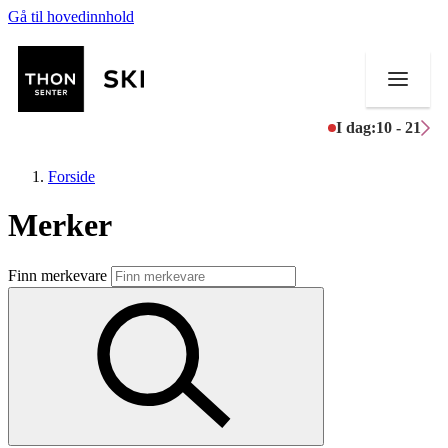
Gå til hovedinnhold
I dag:
10 - 21
Forside
Merker
Butikker
Finn merkevare
Mat og drikke
Helse
Aktiviteter
Tilbud