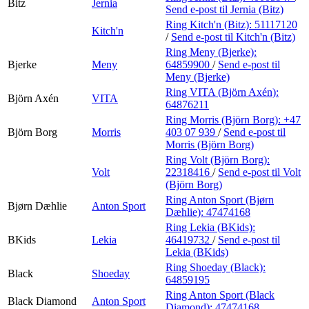
Bitz
Jernia
Send e-post
til Jernia (Bitz)
Ring Kitch'n (Bitz):
51117120
Kitch'n
/
Send e-post
til Kitch'n (Bitz)
Ring Meny (Bjerke):
Bjerke
Meny
64859900
/
Send e-post
til
Meny (Bjerke)
Ring VITA (Björn Axén):
Björn Axén
VITA
64876211
Ring Morris (Björn Borg):
+47
Björn Borg
Morris
403 07 939
/
Send e-post
til
Morris (Björn Borg)
Ring Volt (Björn Borg):
Volt
22318416
/
Send e-post
til Volt
(Björn Borg)
Ring Anton Sport (Bjørn
Bjørn Dæhlie
Anton Sport
Dæhlie):
47474168
Ring Lekia (BKids):
BKids
Lekia
46419732
/
Send e-post
til
Lekia (BKids)
Ring Shoeday (Black):
Black
Shoeday
64859195
Ring Anton Sport (Black
Black Diamond
Anton Sport
Diamond):
47474168