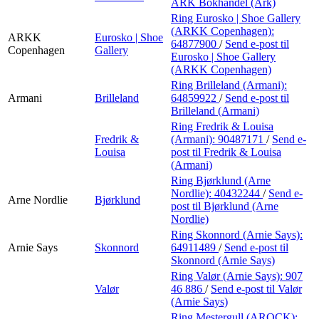
ARK Bokhandel (Ark)
Ring Eurosko | Shoe Gallery
(ARKK Copenhagen):
ARKK
Eurosko | Shoe
64877900
/
Send e-post
til
Copenhagen
Gallery
Eurosko | Shoe Gallery
(ARKK Copenhagen)
Ring Brilleland (Armani):
Armani
Brilleland
64859922
/
Send e-post
til
Brilleland (Armani)
Ring Fredrik & Louisa
Fredrik &
(Armani):
90487171
/
Send e-
Louisa
post
til Fredrik & Louisa
(Armani)
Ring Bjørklund (Arne
Nordlie):
40432244
/
Send e-
Arne Nordlie
Bjørklund
post
til Bjørklund (Arne
Nordlie)
Ring Skonnord (Arnie Says):
Arnie Says
Skonnord
64911489
/
Send e-post
til
Skonnord (Arnie Says)
Ring Valør (Arnie Says):
907
Valør
46 886
/
Send e-post
til Valør
(Arnie Says)
Ring Mestergull (AROCK):