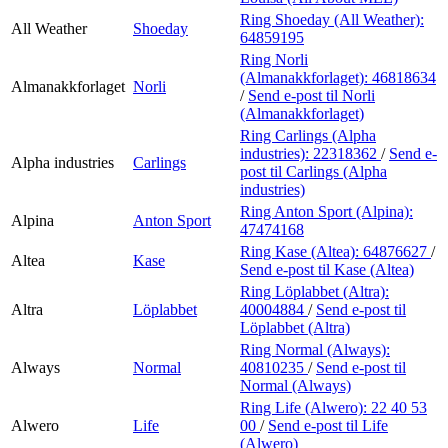
Ring Shoeday (All Weather):
All Weather
Shoeday
64859195
Ring Norli
(Almanakkforlaget):
46818634
Almanakkforlaget
Norli
/
Send e-post
til Norli
(Almanakkforlaget)
Ring Carlings (Alpha
industries):
22318362
/
Send e-
Alpha industries
Carlings
post
til Carlings (Alpha
industries)
Ring Anton Sport (Alpina):
Alpina
Anton Sport
47474168
Ring Kase (Altea):
64876627
/
Altea
Kase
Send e-post
til Kase (Altea)
Ring Löplabbet (Altra):
Altra
Löplabbet
40004884
/
Send e-post
til
Löplabbet (Altra)
Ring Normal (Always):
Always
Normal
40810235
/
Send e-post
til
Normal (Always)
Ring Life (Alwero):
22 40 53
Alwero
Life
00
/
Send e-post
til Life
(Alwero)