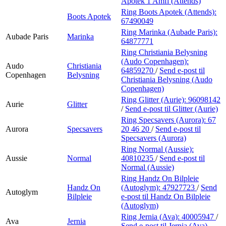
Apotek 1 Amfi (Attends)
Ring Boots Apotek (Attends):
Boots Apotek
67490049
Ring Marinka (Aubade Paris):
Aubade Paris
Marinka
64877771
Ring Christiania Belysning
(Audo Copenhagen):
Audo
Christiania
64859270
/
Send e-post
til
Copenhagen
Belysning
Christiania Belysning (Audo
Copenhagen)
Ring Glitter (Aurie):
96098142
Aurie
Glitter
/
Send e-post
til Glitter (Aurie)
Ring Specsavers (Aurora):
67
Aurora
Specsavers
20 46 20
/
Send e-post
til
Specsavers (Aurora)
Ring Normal (Aussie):
Aussie
Normal
40810235
/
Send e-post
til
Normal (Aussie)
Ring Handz On Bilpleie
Handz On
(Autoglym):
47927723
/
Send
Autoglym
Bilpleie
e-post
til Handz On Bilpleie
(Autoglym)
Ring Jernia (Ava):
40005947
/
Ava
Jernia
Send e-post
til Jernia (Ava)