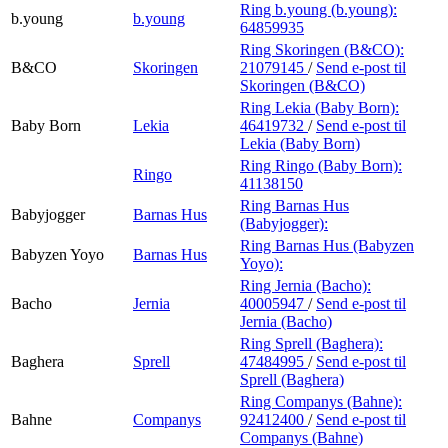
Ring b.young (b.young):
b.young
b.young
64859935
Ring Skoringen (B&CO):
B&CO
Skoringen
21079145
/
Send e-post
til
Skoringen (B&CO)
Ring Lekia (Baby Born):
Baby Born
Lekia
46419732
/
Send e-post
til
Lekia (Baby Born)
Ring Ringo (Baby Born):
Ringo
41138150
Ring Barnas Hus
Babyjogger
Barnas Hus
(Babyjogger):
Ring Barnas Hus (Babyzen
Babyzen Yoyo
Barnas Hus
Yoyo):
Ring Jernia (Bacho):
Bacho
Jernia
40005947
/
Send e-post
til
Jernia (Bacho)
Ring Sprell (Baghera):
Baghera
Sprell
47484995
/
Send e-post
til
Sprell (Baghera)
Ring Companys (Bahne):
Bahne
Companys
92412400
/
Send e-post
til
Companys (Bahne)