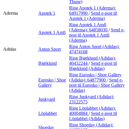
Thune)
Ring Apotek 1 (Aderma):
Aderma
Apotek 1
64917990
/
Send e-post
til
Apotek 1 (Aderma)
Ring Apotek 1 Amfi
(Aderma):
64858030
/
Send e-
Apotek 1 Amfi
post
til Apotek 1 Amfi
(Aderma)
Ring Anton Sport (Adidas):
Adidas
Anton Sport
47474168
Ring Bjørklund (Adidas):
Bjørklund
40432244
/
Send e-post
til
Bjørklund (Adidas)
Ring Eurosko | Shoe Gallery
Eurosko | Shoe
(Adidas):
64877900
/
Send e-
Gallery
post
til Eurosko | Shoe Gallery
(Adidas)
Ring Junkyard (Adidas):
Junkyard
23122575
Ring Löplabbet (Adidas):
Löplabbet
40004884
/
Send e-post
til
Löplabbet (Adidas)
Ring Shoeday (Adidas):
Shoeday