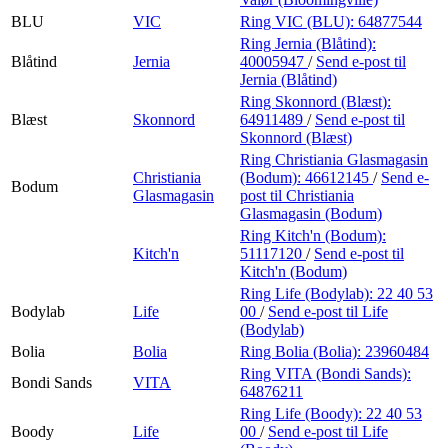
BLU
VIC
Ring VIC (BLU):
64877544
Ring Jernia (Blåtind):
Blåtind
Jernia
40005947
/
Send e-post
til
Jernia (Blåtind)
Ring Skonnord (Blæst):
Blæst
Skonnord
64911489
/
Send e-post
til
Skonnord (Blæst)
Ring Christiania Glasmagasin
Christiania
(Bodum):
46612145
/
Send e-
Bodum
Glasmagasin
post
til Christiania
Glasmagasin (Bodum)
Ring Kitch'n (Bodum):
Kitch'n
51117120
/
Send e-post
til
Kitch'n (Bodum)
Ring Life (Bodylab):
22 40 53
Bodylab
Life
00
/
Send e-post
til Life
(Bodylab)
Bolia
Bolia
Ring Bolia (Bolia):
23960484
Ring VITA (Bondi Sands):
Bondi Sands
VITA
64876211
Ring Life (Boody):
22 40 53
Boody
Life
00
/
Send e-post
til Life