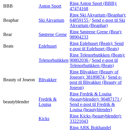
Ring Anton Sport (BBB):
BBB
Anton Sport
47474168
Ring Ski Akvarium (Beaphar):
Beaphar
Ski Akvarium
64859155
/
Send e-post
til Ski
Akvarium (Beaphar)
Ring Søstrene Grene (Bear):
Bear
Søstrene Grene
98904233
Ring Eplehuset (Beats):
Send
Beats
Eplehuset
e-post
til Eplehuset (Beats)
Ring Telenorbutikken (Beats):
Telenorbutikken
90802036
/
Send e-post
til
Telenorbutikken (Beats)
Ring Blivakker (Beauty of
Joseon):
38189874
/
Send e-
Beauty of Joseon
Blivakker
post
til Blivakker (Beauty of
Joseon)
Ring Fredrik & Louisa
Fredrik &
(beautyblender):
90487171
/
beautyblender
Louisa
Send e-post
til Fredrik &
Louisa (beautyblender)
Ring Kicks (beautyblender):
Kicks
33221043
Ring ARK Bokhandel