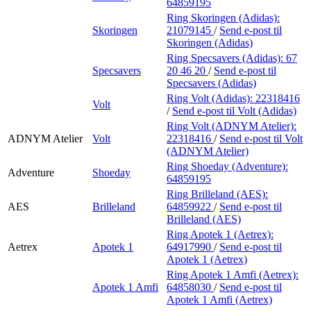
64859195
Ring Skoringen (Adidas):
Skoringen
21079145
/
Send e-post
til
Skoringen (Adidas)
Ring Specsavers (Adidas):
67
Specsavers
20 46 20
/
Send e-post
til
Specsavers (Adidas)
Ring Volt (Adidas):
22318416
Volt
/
Send e-post
til Volt (Adidas)
Ring Volt (ADNYM Atelier):
ADNYM Atelier
Volt
22318416
/
Send e-post
til Volt
(ADNYM Atelier)
Ring Shoeday (Adventure):
Adventure
Shoeday
64859195
Ring Brilleland (AES):
AES
Brilleland
64859922
/
Send e-post
til
Brilleland (AES)
Ring Apotek 1 (Aetrex):
Aetrex
Apotek 1
64917990
/
Send e-post
til
Apotek 1 (Aetrex)
Ring Apotek 1 Amfi (Aetrex):
Apotek 1 Amfi
64858030
/
Send e-post
til
Apotek 1 Amfi (Aetrex)