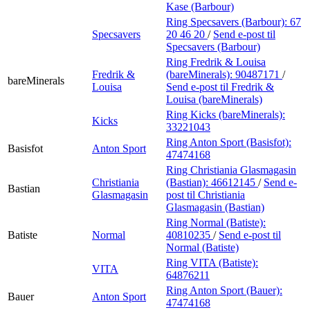
Kase (Barbour)
Ring Specsavers (Barbour):
67
Specsavers
20 46 20
/
Send e-post
til
Specsavers (Barbour)
Ring Fredrik & Louisa
Fredrik &
(bareMinerals):
90487171
/
bareMinerals
Louisa
Send e-post
til Fredrik &
Louisa (bareMinerals)
Ring Kicks (bareMinerals):
Kicks
33221043
Ring Anton Sport (Basisfot):
Basisfot
Anton Sport
47474168
Ring Christiania Glasmagasin
Christiania
(Bastian):
46612145
/
Send e-
Bastian
Glasmagasin
post
til Christiania
Glasmagasin (Bastian)
Ring Normal (Batiste):
Batiste
Normal
40810235
/
Send e-post
til
Normal (Batiste)
Ring VITA (Batiste):
VITA
64876211
Ring Anton Sport (Bauer):
Bauer
Anton Sport
47474168