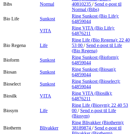
Bibs
Normal
40810235
/
Send e-post
til
Normal (Bibs)
Ring Sunkost (Bio Life):
Bio Life
Sunkost
64859044
Ring VITA (Bio Life):
VITA
64876211
Ring Life (Bio Regena):
22 40
Bio Regena
Life
53 00
/
Send e-post
til Life
(Bio Regena)
Ring Sunkost (Bioform):
Bioform
Sunkost
64859044
Ring Sunkost (Biosan):
Biosan
Sunkost
64859044
Ring Sunkost (Bioselect):
Bioselect
Sunkost
64859044
Ring VITA (Biosilk):
Biosilk
VITA
64876211
Ring Life (Biosym):
22 40 53
Biosym
Life
00
/
Send e-post
til Life
(Biosym)
Ring Blivakker (Biotherm):
Biotherm
Blivakker
38189874
/
Send e-post
til
Blivakker (Biotherm)