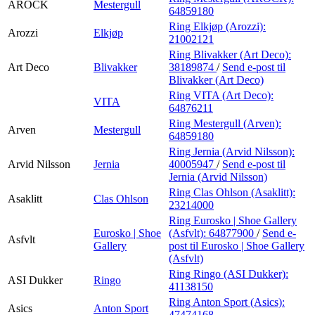
AROCK
Mestergull
64859180
Ring Elkjøp (Arozzi):
Arozzi
Elkjøp
21002121
Ring Blivakker (Art Deco):
Art Deco
Blivakker
38189874
/
Send e-post
til
Blivakker (Art Deco)
Ring VITA (Art Deco):
VITA
64876211
Ring Mestergull (Arven):
Arven
Mestergull
64859180
Ring Jernia (Arvid Nilsson):
Arvid Nilsson
Jernia
40005947
/
Send e-post
til
Jernia (Arvid Nilsson)
Ring Clas Ohlson (Asaklitt):
Asaklitt
Clas Ohlson
23214000
Ring Eurosko | Shoe Gallery
Eurosko | Shoe
(Asfvlt):
64877900
/
Send e-
Asfvlt
Gallery
post
til Eurosko | Shoe Gallery
(Asfvlt)
Ring Ringo (ASI Dukker):
ASI Dukker
Ringo
41138150
Ring Anton Sport (Asics):
Asics
Anton Sport
47474168