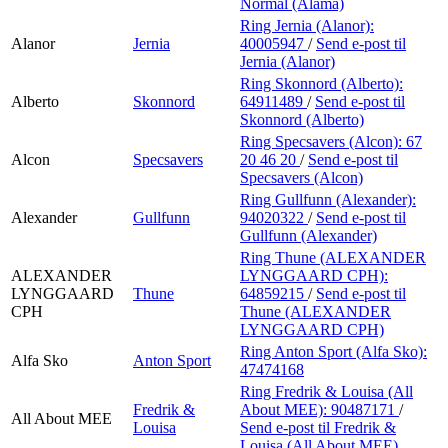
Normal (Alama)
Ring Jernia (Alanor):
Alanor
Jernia
40005947
/
Send e-post
til
Jernia (Alanor)
Ring Skonnord (Alberto):
Alberto
Skonnord
64911489
/
Send e-post
til
Skonnord (Alberto)
Ring Specsavers (Alcon):
67
Alcon
Specsavers
20 46 20
/
Send e-post
til
Specsavers (Alcon)
Ring Gullfunn (Alexander):
Alexander
Gullfunn
94020322
/
Send e-post
til
Gullfunn (Alexander)
Ring Thune (ALEXANDER
ALEXANDER
LYNGGAARD CPH):
LYNGGAARD
Thune
64859215
/
Send e-post
til
CPH
Thune (ALEXANDER
LYNGGAARD CPH)
Ring Anton Sport (Alfa Sko):
Alfa Sko
Anton Sport
47474168
Ring Fredrik & Louisa (All
Fredrik &
About MEE):
90487171
/
All About MEE
Louisa
Send e-post
til Fredrik &
Louisa (All About MEE)