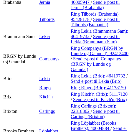
Brabantia
Jernia
40005947
/
Send e-post
til
Jernia (Brabantia)
Ring Tilbords (Brabantia):
Tilbords
95428178
/
Send e-post
til
Tilbords (Brabantia)
Ring Lekia (Brannmann Sam):
Brannmann Sam
Lekia
46419732
/
Send e-post
til
Lekia (Brannmann Sam)
Ring Companys (BRGN by
Lunde og Gaundal):
92412400
BRGN by Lunde
Companys
/
Send e-post
til Companys
og Gaundal
(BRGN by Lunde og
Gaundal)
Ring Lekia (Brio):
46419732
/
Brio
Lekia
Send e-post
til Lekia (Brio)
Ringo
Ring Ringo (Brio):
41138150
Ring Kitch'n (Brix):
51117120
Brix
Kitch'n
/
Send e-post
til Kitch'n (Brix)
Ring Carlings (Brixton):
Brixton
Carlings
22318362
/
Send e-post
til
Carlings (Brixton)
Ring Löplabbet (Brooks
Brothers):
40004884
/
Send e-
Brooks Brothers
Löplabbet