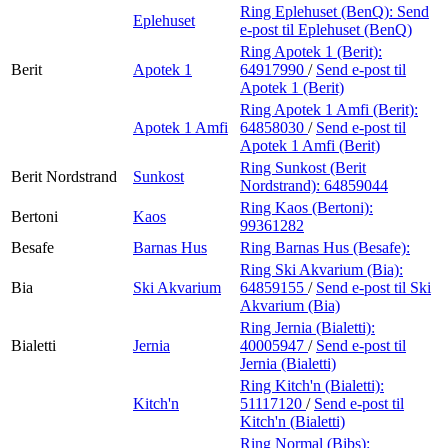
Ring Eplehuset (BenQ):
Send
Eplehuset
e-post
til Eplehuset (BenQ)
Ring Apotek 1 (Berit):
Berit
Apotek 1
64917990
/
Send e-post
til
Apotek 1 (Berit)
Ring Apotek 1 Amfi (Berit):
Apotek 1 Amfi
64858030
/
Send e-post
til
Apotek 1 Amfi (Berit)
Ring Sunkost (Berit
Berit Nordstrand
Sunkost
Nordstrand):
64859044
Ring Kaos (Bertoni):
Bertoni
Kaos
99361282
Besafe
Barnas Hus
Ring Barnas Hus (Besafe):
Ring Ski Akvarium (Bia):
Bia
Ski Akvarium
64859155
/
Send e-post
til Ski
Akvarium (Bia)
Ring Jernia (Bialetti):
Bialetti
Jernia
40005947
/
Send e-post
til
Jernia (Bialetti)
Ring Kitch'n (Bialetti):
Kitch'n
51117120
/
Send e-post
til
Kitch'n (Bialetti)
Ring Normal (Bibs):