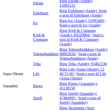
Ring Elkjøp (Apple):
Elkjøp
21002121
Ring Eplehuset (Apple):
Send
Eplehuset
e-post
til Eplehuset (Apple)
Ring Ice (Apple):
31095400
/
Ice
Send e-post
til Ice (Apple)
Ring Kjell & Company
Kjell &
(Apple):
69520904
/
Send e-
Company
post
til Kjell & Company
(Apple)
Ring Telenorbutikken (Apple):
Telenorbutikken
90802036
/
Send e-post
til
Telenorbutikken (Apple)
Telia
Ring Telia (Apple):
93462336
Ring Life (Aqua Oleum):
22
Aqua Oleum
Life
40 53 00
/
Send e-post
til Life
(Aqua Oleum)
Ring Ringo (Aquaplay):
Aquaplay
Ringo
41138150
Ring Sprell (Aquaplay):
Sprell
47484995
/
Send e-post
til
Sprell (Aquaplay)
Ring Skoringen (Ara):