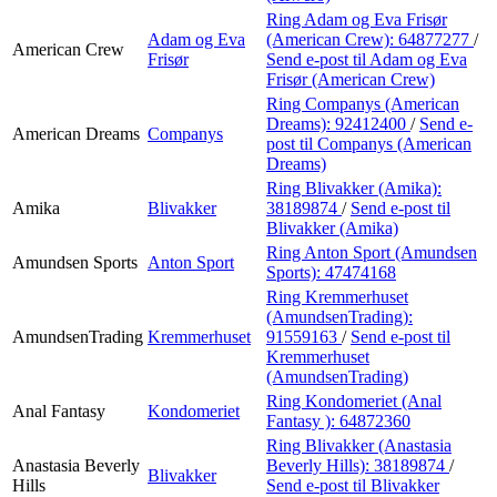
Ring Adam og Eva Frisør
Adam og Eva
(American Crew):
64877277
/
American Crew
Frisør
Send e-post
til Adam og Eva
Frisør (American Crew)
Ring Companys (American
Dreams):
92412400
/
Send e-
American Dreams
Companys
post
til Companys (American
Dreams)
Ring Blivakker (Amika):
Amika
Blivakker
38189874
/
Send e-post
til
Blivakker (Amika)
Ring Anton Sport (Amundsen
Amundsen Sports
Anton Sport
Sports):
47474168
Ring Kremmerhuset
(AmundsenTrading):
AmundsenTrading
Kremmerhuset
91559163
/
Send e-post
til
Kremmerhuset
(AmundsenTrading)
Ring Kondomeriet (Anal
Anal Fantasy
Kondomeriet
Fantasy ):
64872360
Ring Blivakker (Anastasia
Anastasia Beverly
Beverly Hills):
38189874
/
Blivakker
Hills
Send e-post
til Blivakker