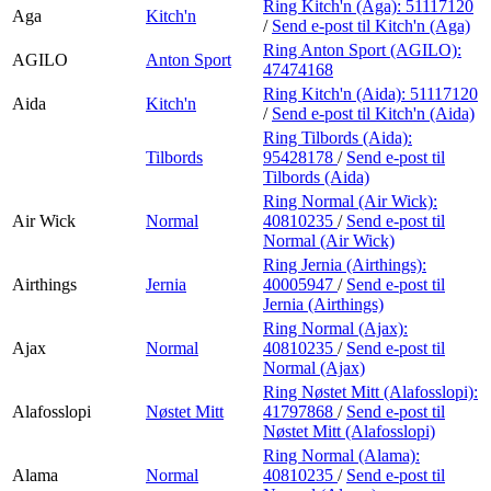
Ring Kitch'n (Aga):
51117120
Aga
Kitch'n
/
Send e-post
til Kitch'n (Aga)
Ring Anton Sport (AGILO):
AGILO
Anton Sport
47474168
Ring Kitch'n (Aida):
51117120
Aida
Kitch'n
/
Send e-post
til Kitch'n (Aida)
Ring Tilbords (Aida):
Tilbords
95428178
/
Send e-post
til
Tilbords (Aida)
Ring Normal (Air Wick):
Air Wick
Normal
40810235
/
Send e-post
til
Normal (Air Wick)
Ring Jernia (Airthings):
Airthings
Jernia
40005947
/
Send e-post
til
Jernia (Airthings)
Ring Normal (Ajax):
Ajax
Normal
40810235
/
Send e-post
til
Normal (Ajax)
Ring Nøstet Mitt (Alafosslopi):
Alafosslopi
Nøstet Mitt
41797868
/
Send e-post
til
Nøstet Mitt (Alafosslopi)
Ring Normal (Alama):
Alama
Normal
40810235
/
Send e-post
til