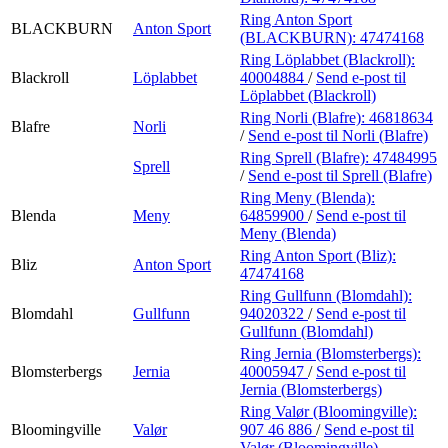
Ring Anton Sport
BLACKBURN
Anton Sport
(BLACKBURN):
47474168
Ring Löplabbet (Blackroll):
Blackroll
Löplabbet
40004884
/
Send e-post
til
Löplabbet (Blackroll)
Ring Norli (Blafre):
46818634
Blafre
Norli
/
Send e-post
til Norli (Blafre)
Ring Sprell (Blafre):
47484995
Sprell
/
Send e-post
til Sprell (Blafre)
Ring Meny (Blenda):
Blenda
Meny
64859900
/
Send e-post
til
Meny (Blenda)
Ring Anton Sport (Bliz):
Bliz
Anton Sport
47474168
Ring Gullfunn (Blomdahl):
Blomdahl
Gullfunn
94020322
/
Send e-post
til
Gullfunn (Blomdahl)
Ring Jernia (Blomsterbergs):
Blomsterbergs
Jernia
40005947
/
Send e-post
til
Jernia (Blomsterbergs)
Ring Valør (Bloomingville):
Bloomingville
Valør
907 46 886
/
Send e-post
til
Valør (Bloomingville)