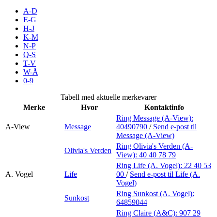
Inspirasjon
A-D
E-G
H-J
K-M
N-P
Søk
Q-S
T-V
W-Å
0-9
Åpningstider
Tabell med aktuelle merkevarer
Merke
Hvor
Kontaktinfo
Praktisk informasjon
Ring Message (A-View):
A-View
Message
40490790
/
Send e-post
til
Ledige stillinger
Message (A-View)
Magasin
Ring Olivia's Verden (A-
Olivia's Verden
View):
40 40 78 79
Gavekort
Ring Life (A. Vogel):
22 40 53
A. Vogel
Life
00
/
Send e-post
til Life (A.
Finn frem
Vogel)
Ring Sunkost (A. Vogel):
Sunkost
Personal Shopper
64859044
Ring Claire (A&C):
907 29