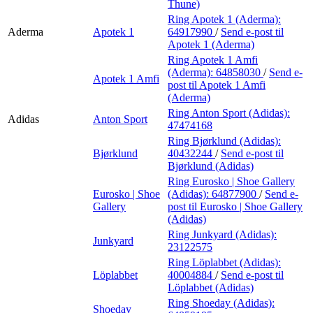
Thune)
Ring Apotek 1 (Aderma):
Aderma
Apotek 1
64917990
/
Send e-post
til
Apotek 1 (Aderma)
Ring Apotek 1 Amfi
(Aderma):
64858030
/
Send e-
Apotek 1 Amfi
post
til Apotek 1 Amfi
(Aderma)
Ring Anton Sport (Adidas):
Adidas
Anton Sport
47474168
Ring Bjørklund (Adidas):
Bjørklund
40432244
/
Send e-post
til
Bjørklund (Adidas)
Ring Eurosko | Shoe Gallery
Eurosko | Shoe
(Adidas):
64877900
/
Send e-
Gallery
post
til Eurosko | Shoe Gallery
(Adidas)
Ring Junkyard (Adidas):
Junkyard
23122575
Ring Löplabbet (Adidas):
Löplabbet
40004884
/
Send e-post
til
Löplabbet (Adidas)
Ring Shoeday (Adidas):
Shoeday