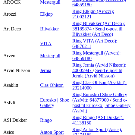
AROCK
Mestergull
64859180
Ring Elkjøp (Arozzi):
Arozzi
Elkjøp
21002121
Ring Blivakker (Art Deco):
Art Deco
Blivakker
38189874
/
Send e-post
til
Blivakker (Art Deco)
Ring VITA (Art Deco):
VITA
64876211
Ring Mestergull (Arven):
Arven
Mestergull
64859180
Ring Jernia (Arvid Nilsson):
Arvid Nilsson
Jernia
40005947
/
Send e-post
til
Jernia (Arvid Nilsson)
Ring Clas Ohlson (Asaklitt):
Asaklitt
Clas Ohlson
23214000
Ring Eurosko | Shoe Gallery
Eurosko | Shoe
(Asfvlt):
64877900
/
Send e-
Asfvlt
Gallery
post
til Eurosko | Shoe Gallery
(Asfvlt)
Ring Ringo (ASI Dukker):
ASI Dukker
Ringo
41138150
Ring Anton Sport (Asics):
Asics
Anton Sport
47474168