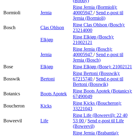
(Boody)
Ring Jernia (Bormioli):
Bormioli
Jernia
40005947
/
Send e-post
til
Jernia (Bormioli)
Ring Clas Ohlson (Bosch):
Bosch
Clas Ohlson
23214000
Ring Elkjøp (Bosch):
Elkjøp
21002121
Ring Jernia (Bosch):
Jernia
40005947
/
Send e-post
til
Jernia (Bosch)
Bose
Elkjøp
Ring Elkjøp (Bose):
21002121
Ring Bertoni (Bosswik):
Bosswik
Bertoni
67215740
/
Send e-post
til
Bertoni (Bosswik)
Ring Boots Apotek (Botanics):
Botanics
Boots Apotek
67490049
Ring Kicks (Boucheron):
Boucheron
Kicks
33221043
Ring Life (Boweevil):
22 40
Boweevil
Life
53 00
/
Send e-post
til Life
(Boweevil)
Ring Jernia (Brabantia):