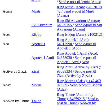
/
Send e-post
til Jernia (Abus)
Ring Musti (Acana):
46 70 78
Acana
Musti
42
/
Send e-post
til Musti
(Acana)
Ring Ski Akvarium (Acana):
Ski Akvarium
64859155
/
Send e-post
til Ski
Akvarium (Acana)
Acer
Elkjøp
Ring Elkjøp (Acer):
21002121
Ring Apotek 1 (Aco):
Aco
Apotek 1
64917990
/
Send e-post
til
Apotek 1 (Aco)
Ring Apotek 1 Amfi (Aco):
Apotek 1 Amfi
64858030
/
Send e-post
til
Apotek 1 Amfi (Aco)
Ring Zizzi (Active by Zizzi.):
Active by Zizzi.
Zizzi
93038334
/
Send e-post
til
Zizzi (Active by Zizzi.)
Ring Morris (Adax):
+47 403
Adax
Morris
07 939
/
Send e-post
til Morris
(Adax)
Ring Thune (Add-on by
Thune):
64859215
/
Send e-
Add-on by Thune
Thune
post
til Thune (Add-on by