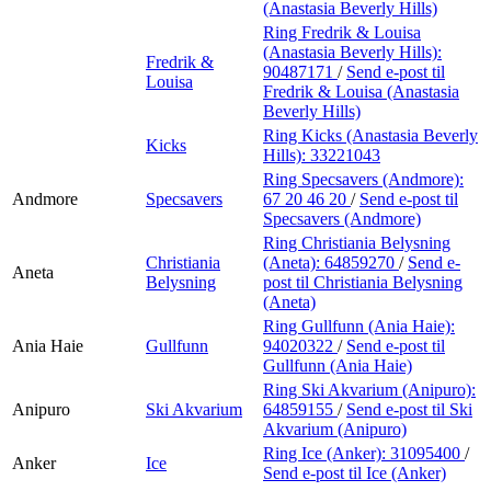
(Anastasia Beverly Hills)
Ring Fredrik & Louisa
(Anastasia Beverly Hills):
Fredrik &
90487171
/
Send e-post
til
Louisa
Fredrik & Louisa (Anastasia
Beverly Hills)
Ring Kicks (Anastasia Beverly
Kicks
Hills):
33221043
Ring Specsavers (Andmore):
Andmore
Specsavers
67 20 46 20
/
Send e-post
til
Specsavers (Andmore)
Ring Christiania Belysning
Christiania
(Aneta):
64859270
/
Send e-
Aneta
Belysning
post
til Christiania Belysning
(Aneta)
Ring Gullfunn (Ania Haie):
Ania Haie
Gullfunn
94020322
/
Send e-post
til
Gullfunn (Ania Haie)
Ring Ski Akvarium (Anipuro):
Anipuro
Ski Akvarium
64859155
/
Send e-post
til Ski
Akvarium (Anipuro)
Ring Ice (Anker):
31095400
/
Anker
Ice
Send e-post
til Ice (Anker)