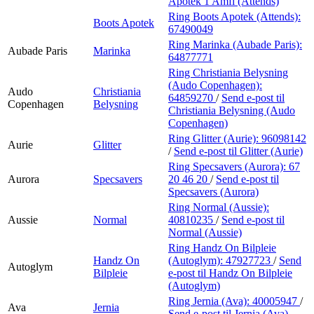
Apotek 1 Amfi (Attends)
Ring Boots Apotek (Attends):
Boots Apotek
67490049
Ring Marinka (Aubade Paris):
Aubade Paris
Marinka
64877771
Ring Christiania Belysning
(Audo Copenhagen):
Audo
Christiania
64859270
/
Send e-post
til
Copenhagen
Belysning
Christiania Belysning (Audo
Copenhagen)
Ring Glitter (Aurie):
96098142
Aurie
Glitter
/
Send e-post
til Glitter (Aurie)
Ring Specsavers (Aurora):
67
Aurora
Specsavers
20 46 20
/
Send e-post
til
Specsavers (Aurora)
Ring Normal (Aussie):
Aussie
Normal
40810235
/
Send e-post
til
Normal (Aussie)
Ring Handz On Bilpleie
Handz On
(Autoglym):
47927723
/
Send
Autoglym
Bilpleie
e-post
til Handz On Bilpleie
(Autoglym)
Ring Jernia (Ava):
40005947
/
Ava
Jernia
Send e-post
til Jernia (Ava)