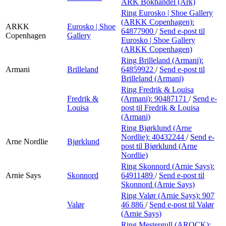
ARK Bokhandel (Ark)
Ring Eurosko | Shoe Gallery
(ARKK Copenhagen):
ARKK
Eurosko | Shoe
64877900
/
Send e-post
til
Copenhagen
Gallery
Eurosko | Shoe Gallery
(ARKK Copenhagen)
Ring Brilleland (Armani):
Armani
Brilleland
64859922
/
Send e-post
til
Brilleland (Armani)
Ring Fredrik & Louisa
Fredrik &
(Armani):
90487171
/
Send e-
Louisa
post
til Fredrik & Louisa
(Armani)
Ring Bjørklund (Arne
Nordlie):
40432244
/
Send e-
Arne Nordlie
Bjørklund
post
til Bjørklund (Arne
Nordlie)
Ring Skonnord (Arnie Says):
Arnie Says
Skonnord
64911489
/
Send e-post
til
Skonnord (Arnie Says)
Ring Valør (Arnie Says):
907
Valør
46 886
/
Send e-post
til Valør
(Arnie Says)
Ring Mestergull (AROCK):