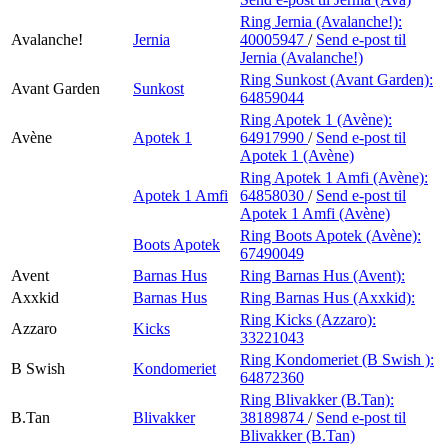
Ring Jernia (Avalanche!):
Avalanche!
Jernia
40005947
/
Send e-post
til
Jernia (Avalanche!)
Ring Sunkost (Avant Garden):
Avant Garden
Sunkost
64859044
Ring Apotek 1 (Avène):
Avène
Apotek 1
64917990
/
Send e-post
til
Apotek 1 (Avène)
Ring Apotek 1 Amfi (Avène):
Apotek 1 Amfi
64858030
/
Send e-post
til
Apotek 1 Amfi (Avène)
Ring Boots Apotek (Avène):
Boots Apotek
67490049
Avent
Barnas Hus
Ring Barnas Hus (Avent):
Axxkid
Barnas Hus
Ring Barnas Hus (Axxkid):
Ring Kicks (Azzaro):
Azzaro
Kicks
33221043
Ring Kondomeriet (B Swish ):
B Swish
Kondomeriet
64872360
Ring Blivakker (B.Tan):
B.Tan
Blivakker
38189874
/
Send e-post
til
Blivakker (B.Tan)