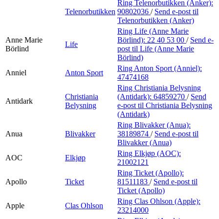
Ring Telenorbutikken (Anker):
Telenorbutikken
90802036
/
Send e-post
til
Telenorbutikken (Anker)
Ring Life (Anne Marie
Anne Marie
Börlind):
22 40 53 00
/
Send e-
Life
Börlind
post
til Life (Anne Marie
Börlind)
Ring Anton Sport (Anniel):
Anniel
Anton Sport
47474168
Ring Christiania Belysning
Christiania
(Antidark):
64859270
/
Send
Antidark
Belysning
e-post
til Christiania Belysning
(Antidark)
Ring Blivakker (Anua):
Anua
Blivakker
38189874
/
Send e-post
til
Blivakker (Anua)
Ring Elkjøp (AOC):
AOC
Elkjøp
21002121
Ring Ticket (Apollo):
Apollo
Ticket
81511183
/
Send e-post
til
Ticket (Apollo)
Ring Clas Ohlson (Apple):
Apple
Clas Ohlson
23214000