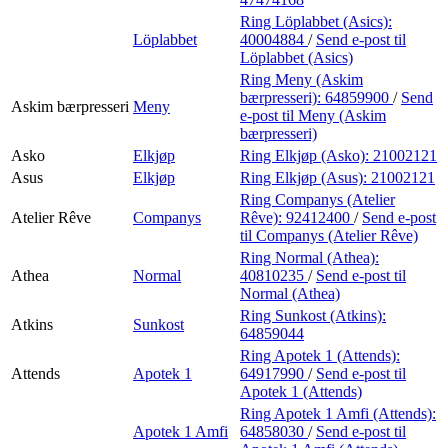
Ring Löplabbet (Asics):
Löplabbet
40004884
/
Send e-post
til
Löplabbet (Asics)
Ring Meny (Askim
bærpresseri):
64859900
/
Send
Askim bærpresseri
Meny
e-post
til Meny (Askim
bærpresseri)
Asko
Elkjøp
Ring Elkjøp (Asko):
21002121
Asus
Elkjøp
Ring Elkjøp (Asus):
21002121
Ring Companys (Atelier
Atelier Rêve
Companys
Rêve):
92412400
/
Send e-post
til Companys (Atelier Rêve)
Ring Normal (Athea):
Athea
Normal
40810235
/
Send e-post
til
Normal (Athea)
Ring Sunkost (Atkins):
Atkins
Sunkost
64859044
Ring Apotek 1 (Attends):
Attends
Apotek 1
64917990
/
Send e-post
til
Apotek 1 (Attends)
Ring Apotek 1 Amfi (Attends):
Apotek 1 Amfi
64858030
/
Send e-post
til