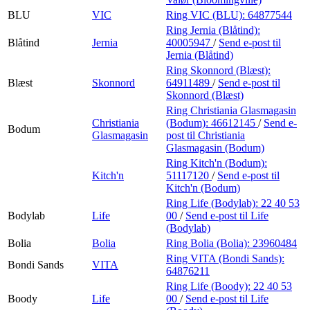
BLU
VIC
Ring VIC (BLU):
64877544
Ring Jernia (Blåtind):
Blåtind
Jernia
40005947
/
Send e-post
til
Jernia (Blåtind)
Ring Skonnord (Blæst):
Blæst
Skonnord
64911489
/
Send e-post
til
Skonnord (Blæst)
Ring Christiania Glasmagasin
Christiania
(Bodum):
46612145
/
Send e-
Bodum
Glasmagasin
post
til Christiania
Glasmagasin (Bodum)
Ring Kitch'n (Bodum):
Kitch'n
51117120
/
Send e-post
til
Kitch'n (Bodum)
Ring Life (Bodylab):
22 40 53
Bodylab
Life
00
/
Send e-post
til Life
(Bodylab)
Bolia
Bolia
Ring Bolia (Bolia):
23960484
Ring VITA (Bondi Sands):
Bondi Sands
VITA
64876211
Ring Life (Boody):
22 40 53
Boody
Life
00
/
Send e-post
til Life