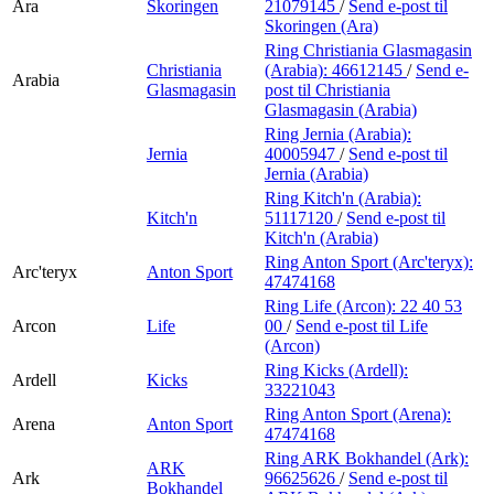
Ara
Skoringen
21079145
/
Send e-post
til
Skoringen (Ara)
Ring Christiania Glasmagasin
Christiania
(Arabia):
46612145
/
Send e-
Arabia
Glasmagasin
post
til Christiania
Glasmagasin (Arabia)
Ring Jernia (Arabia):
Jernia
40005947
/
Send e-post
til
Jernia (Arabia)
Ring Kitch'n (Arabia):
Kitch'n
51117120
/
Send e-post
til
Kitch'n (Arabia)
Ring Anton Sport (Arc'teryx):
Arc'teryx
Anton Sport
47474168
Ring Life (Arcon):
22 40 53
Arcon
Life
00
/
Send e-post
til Life
(Arcon)
Ring Kicks (Ardell):
Ardell
Kicks
33221043
Ring Anton Sport (Arena):
Arena
Anton Sport
47474168
Ring ARK Bokhandel (Ark):
ARK
Ark
96625626
/
Send e-post
til
Bokhandel