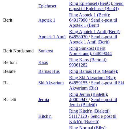
Ring Eplehuset (BenQ):
Send
Eplehuset
e-post
til Eplehuset (BenQ)
Ring Apotek 1 (Berit):
Berit
Apotek 1
64917990
/
Send e-post
til
Apotek 1 (Berit)
Ring Apotek 1 Amfi (Berit):
Apotek 1 Amfi
64858030
/
Send e-post
til
Apotek 1 Amfi (Berit)
Ring Sunkost (Berit
Berit Nordstrand
Sunkost
Nordstrand):
64859044
Ring Kaos (Bertoni):
Bertoni
Kaos
99361282
Besafe
Barnas Hus
Ring Barnas Hus (Besafe):
Ring Ski Akvarium (Bia):
Bia
Ski Akvarium
64859155
/
Send e-post
til Ski
Akvarium (Bia)
Ring Jernia (Bialetti):
Bialetti
Jernia
40005947
/
Send e-post
til
Jernia (Bialetti)
Ring Kitch'n (Bialetti):
Kitch'n
51117120
/
Send e-post
til
Kitch'n (Bialetti)
Ring Normal (Bibs):