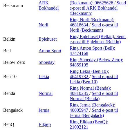
ARK
(Beckmann):
96625626
/
Send
Beckmann
Bokhandel
e-post
til ARK Bokhandel
(Beckmann)
Ring Norli (Beckmann):
Norli
46818634
/
Send e-post
til
Norli (Beckmann)
Ring Eplehuset (Belkin):
Send
Belkin
Eplehuset
e-post
til Eplehuset (Belkin)
Ring Anton Sport (Bell):
Bell
Anton Sport
47474168
Ring Shoeday (Below Zero):
Below Zero
Shoeday
64859195
Ring Lekia (Ben 10):
Ben 10
Lekia
46419732
/
Send e-post
til
Lekia (Ben 10)
Ring Normal (Benda):
Benda
Normal
40810235
/
Send e-post
til
Normal (Benda)
Ring Jernia (Bengalack):
Bengalack
Jernia
40005947
/
Send e-post
til
Jernia (Bengalack)
Ring Elkjøp (BenQ):
BenQ
Elkjøp
21002121