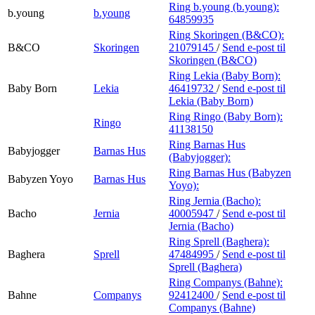
Ring b.young (b.young):
b.young
b.young
64859935
Ring Skoringen (B&CO):
B&CO
Skoringen
21079145
/
Send e-post
til
Skoringen (B&CO)
Ring Lekia (Baby Born):
Baby Born
Lekia
46419732
/
Send e-post
til
Lekia (Baby Born)
Ring Ringo (Baby Born):
Ringo
41138150
Ring Barnas Hus
Babyjogger
Barnas Hus
(Babyjogger):
Ring Barnas Hus (Babyzen
Babyzen Yoyo
Barnas Hus
Yoyo):
Ring Jernia (Bacho):
Bacho
Jernia
40005947
/
Send e-post
til
Jernia (Bacho)
Ring Sprell (Baghera):
Baghera
Sprell
47484995
/
Send e-post
til
Sprell (Baghera)
Ring Companys (Bahne):
Bahne
Companys
92412400
/
Send e-post
til
Companys (Bahne)