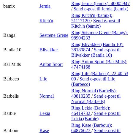
Ring Jernia (bamix):
40005947
bamix
Jernia
/
Send e-post
til Jernia (bamix)
Ring Kitch'n (bamix):
Kitch'n
51117120
/
Send e-post
til
Kitch'n (bamix)
Ring Søstrene Grene (Bangs):
Bangs
Søstrene Grene
98904233
Ring Blivakker (Banila 10):
Banila 10
Blivakker
38189874
/
Send e-post
til
Blivakker (Banila 10)
Ring Anton Sport (Bar Mitts):
Bar Mitts
Anton Sport
47474168
Ring Life (Barbeco):
22 40 53
Barbeco
Life
00
/
Send e-post
til Life
(Barbeco)
Ring Normal (Barbells):
Barbells
Normal
40810235
/
Send e-post
til
Normal (Barbells)
Ring Lekia (Barbie):
Barbie
Lekia
46419732
/
Send e-post
til
Lekia (Barbie)
Ring Kase (Barbour):
Barbour
Kase
64876627
/
Send e-post
til