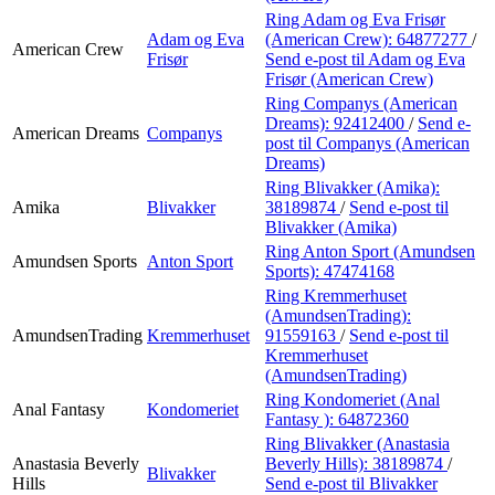
Ring Adam og Eva Frisør
Adam og Eva
(American Crew):
64877277
/
American Crew
Frisør
Send e-post
til Adam og Eva
Frisør (American Crew)
Ring Companys (American
Dreams):
92412400
/
Send e-
American Dreams
Companys
post
til Companys (American
Dreams)
Ring Blivakker (Amika):
Amika
Blivakker
38189874
/
Send e-post
til
Blivakker (Amika)
Ring Anton Sport (Amundsen
Amundsen Sports
Anton Sport
Sports):
47474168
Ring Kremmerhuset
(AmundsenTrading):
AmundsenTrading
Kremmerhuset
91559163
/
Send e-post
til
Kremmerhuset
(AmundsenTrading)
Ring Kondomeriet (Anal
Anal Fantasy
Kondomeriet
Fantasy ):
64872360
Ring Blivakker (Anastasia
Anastasia Beverly
Beverly Hills):
38189874
/
Blivakker
Hills
Send e-post
til Blivakker