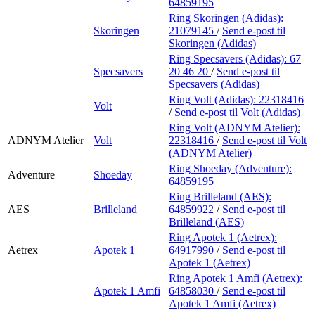
64859195
Ring Skoringen (Adidas):
Skoringen
21079145
/
Send e-post
til
Skoringen (Adidas)
Ring Specsavers (Adidas):
67
Specsavers
20 46 20
/
Send e-post
til
Specsavers (Adidas)
Ring Volt (Adidas):
22318416
Volt
/
Send e-post
til Volt (Adidas)
Ring Volt (ADNYM Atelier):
ADNYM Atelier
Volt
22318416
/
Send e-post
til Volt
(ADNYM Atelier)
Ring Shoeday (Adventure):
Adventure
Shoeday
64859195
Ring Brilleland (AES):
AES
Brilleland
64859922
/
Send e-post
til
Brilleland (AES)
Ring Apotek 1 (Aetrex):
Aetrex
Apotek 1
64917990
/
Send e-post
til
Apotek 1 (Aetrex)
Ring Apotek 1 Amfi (Aetrex):
Apotek 1 Amfi
64858030
/
Send e-post
til
Apotek 1 Amfi (Aetrex)