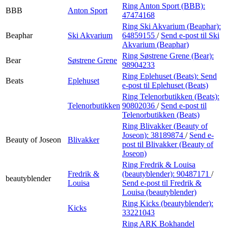
Ring Anton Sport (BBB):
BBB
Anton Sport
47474168
Ring Ski Akvarium (Beaphar):
Beaphar
Ski Akvarium
64859155
/
Send e-post
til Ski
Akvarium (Beaphar)
Ring Søstrene Grene (Bear):
Bear
Søstrene Grene
98904233
Ring Eplehuset (Beats):
Send
Beats
Eplehuset
e-post
til Eplehuset (Beats)
Ring Telenorbutikken (Beats):
Telenorbutikken
90802036
/
Send e-post
til
Telenorbutikken (Beats)
Ring Blivakker (Beauty of
Joseon):
38189874
/
Send e-
Beauty of Joseon
Blivakker
post
til Blivakker (Beauty of
Joseon)
Ring Fredrik & Louisa
Fredrik &
(beautyblender):
90487171
/
beautyblender
Louisa
Send e-post
til Fredrik &
Louisa (beautyblender)
Ring Kicks (beautyblender):
Kicks
33221043
Ring ARK Bokhandel