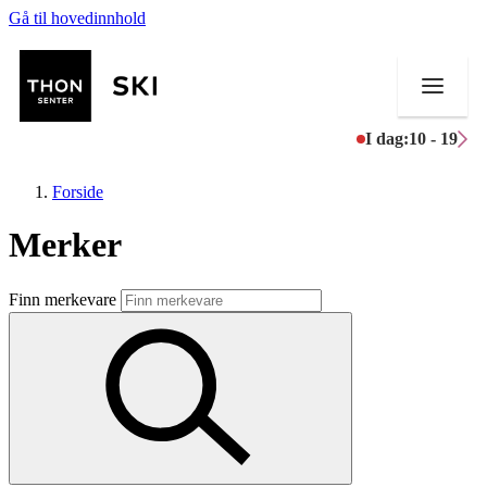
Gå til hovedinnhold
I dag:
10 - 19
Forside
Merker
Butikker
Finn merkevare
Mat og drikke
Helse
Aktiviteter
Tilbud