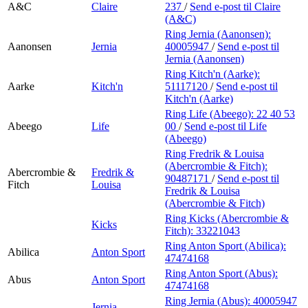
A&C
Claire
237
/
Send e-post
til Claire
(A&C)
Ring Jernia (Aanonsen):
Aanonsen
Jernia
40005947
/
Send e-post
til
Jernia (Aanonsen)
Ring Kitch'n (Aarke):
Aarke
Kitch'n
51117120
/
Send e-post
til
Kitch'n (Aarke)
Ring Life (Abeego):
22 40 53
Abeego
Life
00
/
Send e-post
til Life
(Abeego)
Ring Fredrik & Louisa
(Abercrombie & Fitch):
Abercrombie &
Fredrik &
90487171
/
Send e-post
til
Fitch
Louisa
Fredrik & Louisa
(Abercrombie & Fitch)
Ring Kicks (Abercrombie &
Kicks
Fitch):
33221043
Ring Anton Sport (Abilica):
Abilica
Anton Sport
47474168
Ring Anton Sport (Abus):
Abus
Anton Sport
47474168
Ring Jernia (Abus):
40005947
Jernia