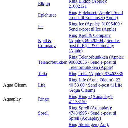
Ring Elkjøp (Apple):
Elkjøp
21002121
Ring Eplehuset (Apple):
Send
Eplehuset
e-post
til Eplehuset (Apple)
Ring Ice (Apple):
31095400
/
Ice
Send e-post
til Ice (Apple)
Ring Kjell & Company
Kjell &
(Apple):
69520904
/
Send e-
Company
post
til Kjell & Company
(Apple)
Ring Telenorbutikken (Apple):
Telenorbutikken
90802036
/
Send e-post
til
Telenorbutikken (Apple)
Telia
Ring Telia (Apple):
93462336
Ring Life (Aqua Oleum):
22
Aqua Oleum
Life
40 53 00
/
Send e-post
til Life
(Aqua Oleum)
Ring Ringo (Aquaplay):
Aquaplay
Ringo
41138150
Ring Sprell (Aquaplay):
Sprell
47484995
/
Send e-post
til
Sprell (Aquaplay)
Ring Skoringen (Ara):