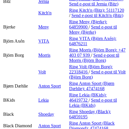
Bitz
Jernia
Send e-post
til Jernia (Bitz)
Ring Kitch'n (Bitz):
51117120
Kitch'n
/
Send e-post
til Kitch'n (Bitz)
Ring Meny (Bjerke):
Bjerke
Meny
64859900
/
Send e-post
til
Meny (Bjerke)
Ring VITA (Björn Axén):
Björn Axén
VITA
64876211
Ring Morris (Björn Borg):
+47
Björn Borg
Morris
403 07 939
/
Send e-post
til
Morris (Björn Borg)
Ring Volt (Björn Borg):
Volt
22318416
/
Send e-post
til Volt
(Björn Borg)
Ring Anton Sport (Bjørn
Bjørn Dæhlie
Anton Sport
Dæhlie):
47474168
Ring Lekia (BKids):
BKids
Lekia
46419732
/
Send e-post
til
Lekia (BKids)
Ring Shoeday (Black):
Black
Shoeday
64859195
Ring Anton Sport (Black
Black Diamond
Anton Sport
Diamond):
47474168