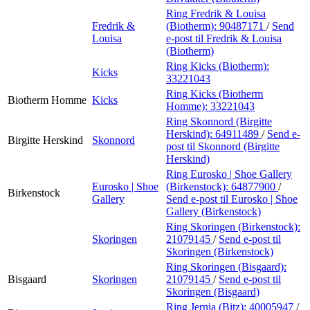
Ring Fredrik & Louisa
Fredrik &
(Biotherm):
90487171
/
Send
Louisa
e-post
til Fredrik & Louisa
(Biotherm)
Ring Kicks (Biotherm):
Kicks
33221043
Ring Kicks (Biotherm
Biotherm Homme
Kicks
Homme):
33221043
Ring Skonnord (Birgitte
Herskind):
64911489
/
Send e-
Birgitte Herskind
Skonnord
post
til Skonnord (Birgitte
Herskind)
Ring Eurosko | Shoe Gallery
Eurosko | Shoe
(Birkenstock):
64877900
/
Birkenstock
Gallery
Send e-post
til Eurosko | Shoe
Gallery (Birkenstock)
Ring Skoringen (Birkenstock):
Skoringen
21079145
/
Send e-post
til
Skoringen (Birkenstock)
Ring Skoringen (Bisgaard):
Bisgaard
Skoringen
21079145
/
Send e-post
til
Skoringen (Bisgaard)
Ring Jernia (Bitz):
40005947
/