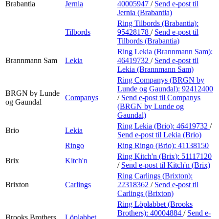
Brabantia
Jernia
40005947
/
Send e-post
til
Jernia (Brabantia)
Ring Tilbords (Brabantia):
Tilbords
95428178
/
Send e-post
til
Tilbords (Brabantia)
Ring Lekia (Brannmann Sam):
Brannmann Sam
Lekia
46419732
/
Send e-post
til
Lekia (Brannmann Sam)
Ring Companys (BRGN by
Lunde og Gaundal):
92412400
BRGN by Lunde
Companys
/
Send e-post
til Companys
og Gaundal
(BRGN by Lunde og
Gaundal)
Ring Lekia (Brio):
46419732
/
Brio
Lekia
Send e-post
til Lekia (Brio)
Ringo
Ring Ringo (Brio):
41138150
Ring Kitch'n (Brix):
51117120
Brix
Kitch'n
/
Send e-post
til Kitch'n (Brix)
Ring Carlings (Brixton):
Brixton
Carlings
22318362
/
Send e-post
til
Carlings (Brixton)
Ring Löplabbet (Brooks
Brothers):
40004884
/
Send e-
Brooks Brothers
Löplabbet