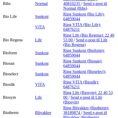
Bibs
Normal
40810235
/
Send e-post
til
Normal (Bibs)
Ring Sunkost (Bio Life):
Bio Life
Sunkost
64859044
Ring VITA (Bio Life):
VITA
64876211
Ring Life (Bio Regena):
22 40
Bio Regena
Life
53 00
/
Send e-post
til Life
(Bio Regena)
Ring Sunkost (Bioform):
Bioform
Sunkost
64859044
Ring Sunkost (Biosan):
Biosan
Sunkost
64859044
Ring Sunkost (Bioselect):
Bioselect
Sunkost
64859044
Ring VITA (Biosilk):
Biosilk
VITA
64876211
Ring Life (Biosym):
22 40 53
Biosym
Life
00
/
Send e-post
til Life
(Biosym)
Ring Blivakker (Biotherm):
Biotherm
Blivakker
38189874
/
Send e-post
til
Blivakker (Biotherm)