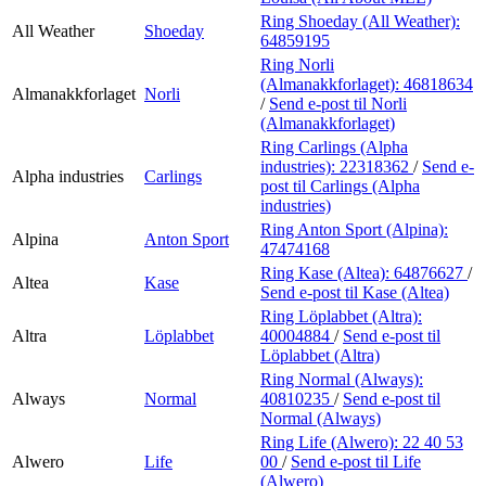
Ring Shoeday (All Weather):
All Weather
Shoeday
64859195
Ring Norli
(Almanakkforlaget):
46818634
Almanakkforlaget
Norli
/
Send e-post
til Norli
(Almanakkforlaget)
Ring Carlings (Alpha
industries):
22318362
/
Send e-
Alpha industries
Carlings
post
til Carlings (Alpha
industries)
Ring Anton Sport (Alpina):
Alpina
Anton Sport
47474168
Ring Kase (Altea):
64876627
/
Altea
Kase
Send e-post
til Kase (Altea)
Ring Löplabbet (Altra):
Altra
Löplabbet
40004884
/
Send e-post
til
Löplabbet (Altra)
Ring Normal (Always):
Always
Normal
40810235
/
Send e-post
til
Normal (Always)
Ring Life (Alwero):
22 40 53
Alwero
Life
00
/
Send e-post
til Life
(Alwero)