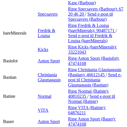
Kase (Barbour)
Ring Specsavers (Barbour):
67
Specsavers
20 46 20
/
Send e-post
til
Specsavers (Barbour)
Ring Fredrik & Louisa
Fredrik &
(bareMinerals):
90487171
/
bareMinerals
Louisa
Send e-post
til Fredrik &
Louisa (bareMinerals)
Ring Kicks (bareMinerals):
Kicks
33221043
Ring Anton Sport (Basisfot):
Basisfot
Anton Sport
47474168
Ring Christiania Glasmagasin
Christiania
(Bastian):
46612145
/
Send e-
Bastian
Glasmagasin
post
til Christiania
Glasmagasin (Bastian)
Ring Normal (Batiste):
Batiste
Normal
40810235
/
Send e-post
til
Normal (Batiste)
Ring VITA (Batiste):
VITA
64876211
Ring Anton Sport (Bauer):
Bauer
Anton Sport
47474168