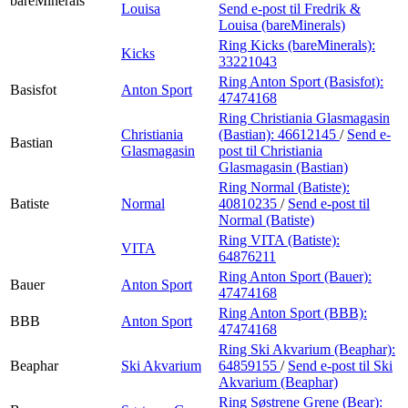
bareMinerals
Louisa
Send e-post
til Fredrik &
Louisa (bareMinerals)
Ring Kicks (bareMinerals):
Kicks
33221043
Ring Anton Sport (Basisfot):
Basisfot
Anton Sport
47474168
Ring Christiania Glasmagasin
Christiania
(Bastian):
46612145
/
Send e-
Bastian
Glasmagasin
post
til Christiania
Glasmagasin (Bastian)
Ring Normal (Batiste):
Batiste
Normal
40810235
/
Send e-post
til
Normal (Batiste)
Ring VITA (Batiste):
VITA
64876211
Ring Anton Sport (Bauer):
Bauer
Anton Sport
47474168
Ring Anton Sport (BBB):
BBB
Anton Sport
47474168
Ring Ski Akvarium (Beaphar):
Beaphar
Ski Akvarium
64859155
/
Send e-post
til Ski
Akvarium (Beaphar)
Ring Søstrene Grene (Bear):