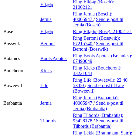
Ring Elkjøp (Bosch):
Elkjøp
21002121
Ring Jernia (Bosch):
Jernia
40005947
/
Send e-post
til
Jernia (Bosch)
Bose
Elkjøp
Ring Elkjøp (Bose):
21002121
Ring Bertoni (Bosswik):
Bosswik
Bertoni
67215740
/
Send e-post
til
Bertoni (Bosswik)
Ring Boots Apotek (Botanics):
Botanics
Boots Apotek
67490049
Ring Kicks (Boucheron):
Boucheron
Kicks
33221043
Ring Life (Boweevil):
22 40
Boweevil
Life
53 00
/
Send e-post
til Life
(Boweevil)
Ring Jernia (Brabantia):
Brabantia
Jernia
40005947
/
Send e-post
til
Jernia (Brabantia)
Ring Tilbords (Brabantia):
Tilbords
95428178
/
Send e-post
til
Tilbords (Brabantia)
Ring Lekia (Brannmann Sam):