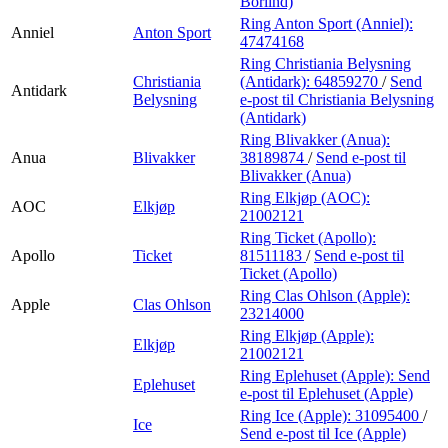
Börlind)
Ring Anton Sport (Anniel):
Anniel
Anton Sport
47474168
Ring Christiania Belysning
Christiania
(Antidark):
64859270
/
Send
Antidark
Belysning
e-post
til Christiania Belysning
(Antidark)
Ring Blivakker (Anua):
Anua
Blivakker
38189874
/
Send e-post
til
Blivakker (Anua)
Ring Elkjøp (AOC):
AOC
Elkjøp
21002121
Ring Ticket (Apollo):
Apollo
Ticket
81511183
/
Send e-post
til
Ticket (Apollo)
Ring Clas Ohlson (Apple):
Apple
Clas Ohlson
23214000
Ring Elkjøp (Apple):
Elkjøp
21002121
Ring Eplehuset (Apple):
Send
Eplehuset
e-post
til Eplehuset (Apple)
Ring Ice (Apple):
31095400
/
Ice
Send e-post
til Ice (Apple)