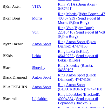
Ring VITA (Björn Axén):
Björn Axén
VITA
64876211
Ring Morris (Björn Borg):
+47
Björn Borg
Morris
403 07 939
/
Send e-post
til
Morris (Björn Borg)
Ring Volt (Björn Borg):
Volt
22318416
/
Send e-post
til Volt
(Björn Borg)
Ring Anton Sport (Bjørn
Bjørn Dæhlie
Anton Sport
Dæhlie):
47474168
Ring Lekia (BKids):
BKids
Lekia
46419732
/
Send e-post
til
Lekia (BKids)
Ring Shoeday (Black):
Black
Shoeday
64859195
Ring Anton Sport (Black
Black Diamond
Anton Sport
Diamond):
47474168
Ring Anton Sport
BLACKBURN
Anton Sport
(BLACKBURN):
47474168
Ring Löplabbet (Blackroll):
Blackroll
Löplabbet
40004884
/
Send e-post
til
Löplabbet (Blackroll)