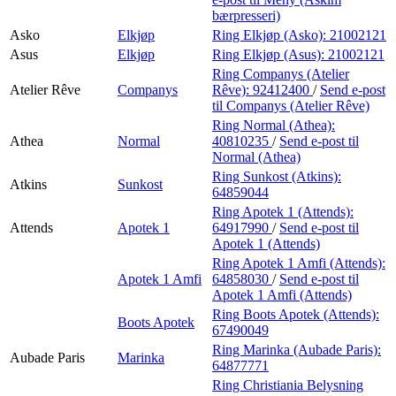
bærpresseri)
Asko
Elkjøp
Ring Elkjøp (Asko):
21002121
Asus
Elkjøp
Ring Elkjøp (Asus):
21002121
Ring Companys (Atelier
Atelier Rêve
Companys
Rêve):
92412400
/
Send e-post
til Companys (Atelier Rêve)
Ring Normal (Athea):
Athea
Normal
40810235
/
Send e-post
til
Normal (Athea)
Ring Sunkost (Atkins):
Atkins
Sunkost
64859044
Ring Apotek 1 (Attends):
Attends
Apotek 1
64917990
/
Send e-post
til
Apotek 1 (Attends)
Ring Apotek 1 Amfi (Attends):
Apotek 1 Amfi
64858030
/
Send e-post
til
Apotek 1 Amfi (Attends)
Ring Boots Apotek (Attends):
Boots Apotek
67490049
Ring Marinka (Aubade Paris):
Aubade Paris
Marinka
64877771
Ring Christiania Belysning