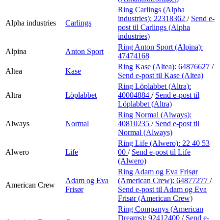
Ring Carlings (Alpha
industries):
22318362
/
Send e-
Alpha industries
Carlings
post
til Carlings (Alpha
industries)
Ring Anton Sport (Alpina):
Alpina
Anton Sport
47474168
Ring Kase (Altea):
64876627
/
Altea
Kase
Send e-post
til Kase (Altea)
Ring Löplabbet (Altra):
Altra
Löplabbet
40004884
/
Send e-post
til
Löplabbet (Altra)
Ring Normal (Always):
Always
Normal
40810235
/
Send e-post
til
Normal (Always)
Ring Life (Alwero):
22 40 53
Alwero
Life
00
/
Send e-post
til Life
(Alwero)
Ring Adam og Eva Frisør
Adam og Eva
(American Crew):
64877277
/
American Crew
Frisør
Send e-post
til Adam og Eva
Frisør (American Crew)
Ring Companys (American
Dreams):
92412400
/
Send e-