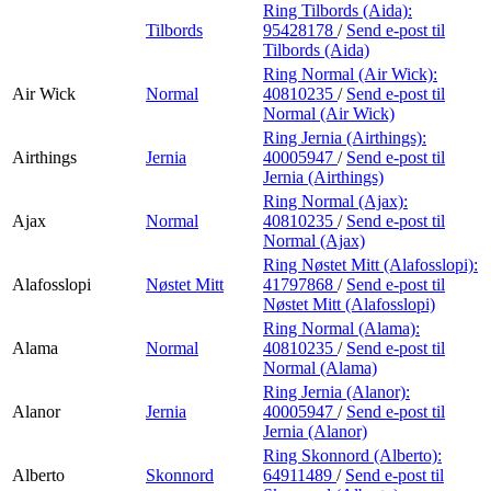
Ring Tilbords (Aida):
Tilbords
95428178
/
Send e-post
til
Tilbords (Aida)
Ring Normal (Air Wick):
Air Wick
Normal
40810235
/
Send e-post
til
Normal (Air Wick)
Ring Jernia (Airthings):
Airthings
Jernia
40005947
/
Send e-post
til
Jernia (Airthings)
Ring Normal (Ajax):
Ajax
Normal
40810235
/
Send e-post
til
Normal (Ajax)
Ring Nøstet Mitt (Alafosslopi):
Alafosslopi
Nøstet Mitt
41797868
/
Send e-post
til
Nøstet Mitt (Alafosslopi)
Ring Normal (Alama):
Alama
Normal
40810235
/
Send e-post
til
Normal (Alama)
Ring Jernia (Alanor):
Alanor
Jernia
40005947
/
Send e-post
til
Jernia (Alanor)
Ring Skonnord (Alberto):
Alberto
Skonnord
64911489
/
Send e-post
til