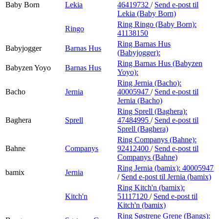
Baby Born
Lekia
46419732
/
Send e-post
til
Lekia (Baby Born)
Ring Ringo (Baby Born):
Ringo
41138150
Ring Barnas Hus
Babyjogger
Barnas Hus
(Babyjogger):
Ring Barnas Hus (Babyzen
Babyzen Yoyo
Barnas Hus
Yoyo):
Ring Jernia (Bacho):
Bacho
Jernia
40005947
/
Send e-post
til
Jernia (Bacho)
Ring Sprell (Baghera):
Baghera
Sprell
47484995
/
Send e-post
til
Sprell (Baghera)
Ring Companys (Bahne):
Bahne
Companys
92412400
/
Send e-post
til
Companys (Bahne)
Ring Jernia (bamix):
40005947
bamix
Jernia
/
Send e-post
til Jernia (bamix)
Ring Kitch'n (bamix):
Kitch'n
51117120
/
Send e-post
til
Kitch'n (bamix)
Ring Søstrene Grene (Bangs):