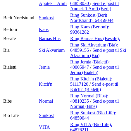
Apotek 1 Amfi
64858030
/
Send e-post
til
Apotek 1 Amfi (Berit)
Ring Sunkost (Berit
Berit Nordstrand
Sunkost
Nordstrand):
64859044
Ring Kaos (Bertoni):
Bertoni
Kaos
99361282
Besafe
Barnas Hus
Ring Barnas Hus (Besafe):
Ring Ski Akvarium (Bia):
Bia
Ski Akvarium
64859155
/
Send e-post
til Ski
Akvarium (Bia)
Ring Jernia (Bialetti):
Bialetti
Jernia
40005947
/
Send e-post
til
Jernia (Bialetti)
Ring Kitch'n (Bialetti):
Kitch'n
51117120
/
Send e-post
til
Kitch'n (Bialetti)
Ring Normal (Bibs):
Bibs
Normal
40810235
/
Send e-post
til
Normal (Bibs)
Ring Sunkost (Bio Life):
Bio Life
Sunkost
64859044
Ring VITA (Bio Life):
VITA
64876211