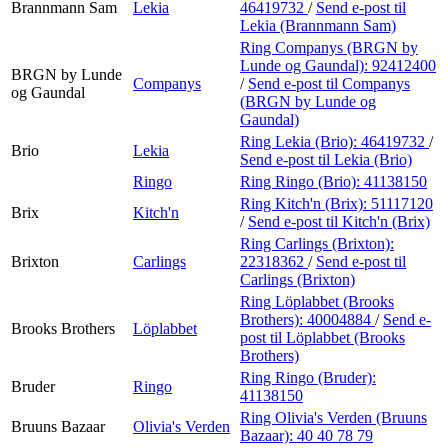
Brannmann Sam
Lekia
46419732
/
Send e-post
til
Lekia (Brannmann Sam)
Ring Companys (BRGN by
Lunde og Gaundal):
92412400
BRGN by Lunde
Companys
/
Send e-post
til Companys
og Gaundal
(BRGN by Lunde og
Gaundal)
Ring Lekia (Brio):
46419732
/
Brio
Lekia
Send e-post
til Lekia (Brio)
Ringo
Ring Ringo (Brio):
41138150
Ring Kitch'n (Brix):
51117120
Brix
Kitch'n
/
Send e-post
til Kitch'n (Brix)
Ring Carlings (Brixton):
Brixton
Carlings
22318362
/
Send e-post
til
Carlings (Brixton)
Ring Löplabbet (Brooks
Brothers):
40004884
/
Send e-
Brooks Brothers
Löplabbet
post
til Löplabbet (Brooks
Brothers)
Ring Ringo (Bruder):
Bruder
Ringo
41138150
Ring Olivia's Verden (Bruuns
Bruuns Bazaar
Olivia's Verden
Bazaar):
40 40 78 79