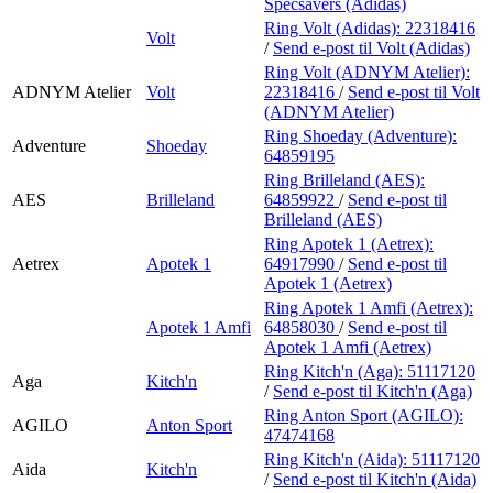
Specsavers (Adidas)
Ring Volt (Adidas):
22318416
Volt
/
Send e-post
til Volt (Adidas)
Ring Volt (ADNYM Atelier):
ADNYM Atelier
Volt
22318416
/
Send e-post
til Volt
(ADNYM Atelier)
Ring Shoeday (Adventure):
Adventure
Shoeday
64859195
Ring Brilleland (AES):
AES
Brilleland
64859922
/
Send e-post
til
Brilleland (AES)
Ring Apotek 1 (Aetrex):
Aetrex
Apotek 1
64917990
/
Send e-post
til
Apotek 1 (Aetrex)
Ring Apotek 1 Amfi (Aetrex):
Apotek 1 Amfi
64858030
/
Send e-post
til
Apotek 1 Amfi (Aetrex)
Ring Kitch'n (Aga):
51117120
Aga
Kitch'n
/
Send e-post
til Kitch'n (Aga)
Ring Anton Sport (AGILO):
AGILO
Anton Sport
47474168
Ring Kitch'n (Aida):
51117120
Aida
Kitch'n
/
Send e-post
til Kitch'n (Aida)