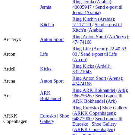
Ring Jernia (Arabia):
Jernia
40005947
/
Send e-post
til
Jernia (Arabia)
Ring Kitch'n (Arabia):
Kitch'n
51117120
/
Send e-post
til
Kitch'n (Arabia)
Ring Anton Sport (Arc'teryx):
Arc'teryx
Anton Sport
47474168
Ring Life (Arcon):
22 40 53
Arcon
Life
00
/
Send e-post
til Life
(Arcon)
Ring Kicks (Ardell):
Ardell
Kicks
33221043
Ring Anton Sport (Arena):
Arena
Anton Sport
47474168
Ring ARK Bokhandel (Ark):
ARK
Ark
96625626
/
Send e-post
til
Bokhandel
ARK Bokhandel (Ark)
Ring Eurosko | Shoe Gallery
(ARKK Copenhagen):
ARKK
Eurosko | Shoe
64877900
/
Send e-post
til
Copenhagen
Gallery
Eurosko | Shoe Gallery
(ARKK Copenhagen)