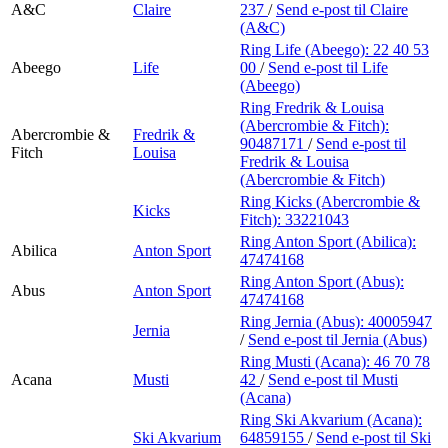
A&C
Claire
237
/
Send e-post
til Claire
(A&C)
Ring Life (Abeego):
22 40 53
Abeego
Life
00
/
Send e-post
til Life
(Abeego)
Ring Fredrik & Louisa
(Abercrombie & Fitch):
Abercrombie &
Fredrik &
90487171
/
Send e-post
til
Fitch
Louisa
Fredrik & Louisa
(Abercrombie & Fitch)
Ring Kicks (Abercrombie &
Kicks
Fitch):
33221043
Ring Anton Sport (Abilica):
Abilica
Anton Sport
47474168
Ring Anton Sport (Abus):
Abus
Anton Sport
47474168
Ring Jernia (Abus):
40005947
Jernia
/
Send e-post
til Jernia (Abus)
Ring Musti (Acana):
46 70 78
Acana
Musti
42
/
Send e-post
til Musti
(Acana)
Ring Ski Akvarium (Acana):
Ski Akvarium
64859155
/
Send e-post
til Ski