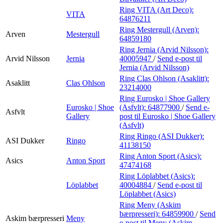
Ring VITA (Art Deco):
VITA
64876211
Ring Mestergull (Arven):
Arven
Mestergull
64859180
Ring Jernia (Arvid Nilsson):
Arvid Nilsson
Jernia
40005947
/
Send e-post
til
Jernia (Arvid Nilsson)
Ring Clas Ohlson (Asaklitt):
Asaklitt
Clas Ohlson
23214000
Ring Eurosko | Shoe Gallery
Eurosko | Shoe
(Asfvlt):
64877900
/
Send e-
Asfvlt
Gallery
post
til Eurosko | Shoe Gallery
(Asfvlt)
Ring Ringo (ASI Dukker):
ASI Dukker
Ringo
41138150
Ring Anton Sport (Asics):
Asics
Anton Sport
47474168
Ring Löplabbet (Asics):
Löplabbet
40004884
/
Send e-post
til
Löplabbet (Asics)
Ring Meny (Askim
bærpresseri):
64859900
/
Send
Askim bærpresseri
Meny
e-post
til Meny (Askim