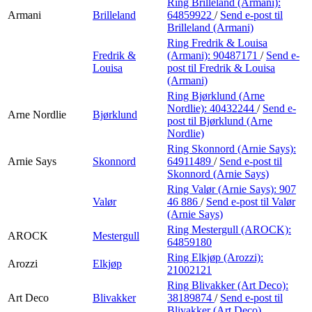
Ring Brilleland (Armani):
Armani
Brilleland
64859922
/
Send e-post
til
Brilleland (Armani)
Ring Fredrik & Louisa
Fredrik &
(Armani):
90487171
/
Send e-
Louisa
post
til Fredrik & Louisa
(Armani)
Ring Bjørklund (Arne
Nordlie):
40432244
/
Send e-
Arne Nordlie
Bjørklund
post
til Bjørklund (Arne
Nordlie)
Ring Skonnord (Arnie Says):
Arnie Says
Skonnord
64911489
/
Send e-post
til
Skonnord (Arnie Says)
Ring Valør (Arnie Says):
907
Valør
46 886
/
Send e-post
til Valør
(Arnie Says)
Ring Mestergull (AROCK):
AROCK
Mestergull
64859180
Ring Elkjøp (Arozzi):
Arozzi
Elkjøp
21002121
Ring Blivakker (Art Deco):
Art Deco
Blivakker
38189874
/
Send e-post
til
Blivakker (Art Deco)