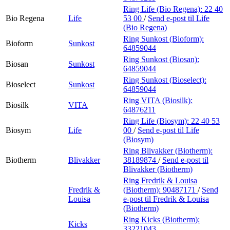
Ring Life (Bio Regena):
22 40
Bio Regena
Life
53 00
/
Send e-post
til Life
(Bio Regena)
Ring Sunkost (Bioform):
Bioform
Sunkost
64859044
Ring Sunkost (Biosan):
Biosan
Sunkost
64859044
Ring Sunkost (Bioselect):
Bioselect
Sunkost
64859044
Ring VITA (Biosilk):
Biosilk
VITA
64876211
Ring Life (Biosym):
22 40 53
Biosym
Life
00
/
Send e-post
til Life
(Biosym)
Ring Blivakker (Biotherm):
Biotherm
Blivakker
38189874
/
Send e-post
til
Blivakker (Biotherm)
Ring Fredrik & Louisa
Fredrik &
(Biotherm):
90487171
/
Send
Louisa
e-post
til Fredrik & Louisa
(Biotherm)
Ring Kicks (Biotherm):
Kicks
33221043