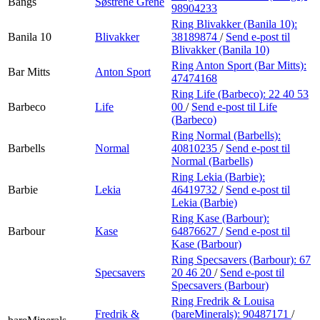
Bangs
Søstrene Grene
98904233
Ring Blivakker (Banila 10):
Banila 10
Blivakker
38189874
/
Send e-post
til
Blivakker (Banila 10)
Ring Anton Sport (Bar Mitts):
Bar Mitts
Anton Sport
47474168
Ring Life (Barbeco):
22 40 53
Barbeco
Life
00
/
Send e-post
til Life
(Barbeco)
Ring Normal (Barbells):
Barbells
Normal
40810235
/
Send e-post
til
Normal (Barbells)
Ring Lekia (Barbie):
Barbie
Lekia
46419732
/
Send e-post
til
Lekia (Barbie)
Ring Kase (Barbour):
Barbour
Kase
64876627
/
Send e-post
til
Kase (Barbour)
Ring Specsavers (Barbour):
67
Specsavers
20 46 20
/
Send e-post
til
Specsavers (Barbour)
Ring Fredrik & Louisa
Fredrik &
(bareMinerals):
90487171
/