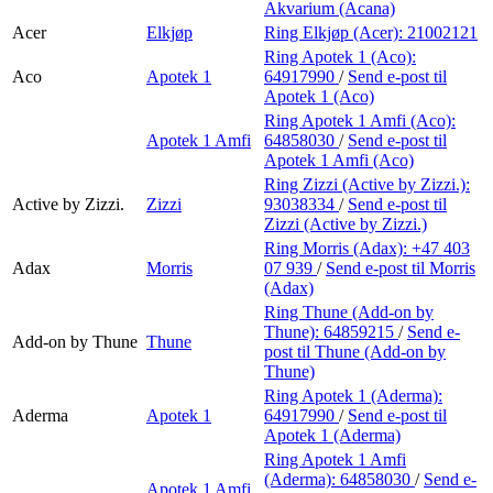
Akvarium (Acana)
Acer
Elkjøp
Ring Elkjøp (Acer):
21002121
Ring Apotek 1 (Aco):
Aco
Apotek 1
64917990
/
Send e-post
til
Apotek 1 (Aco)
Ring Apotek 1 Amfi (Aco):
Apotek 1 Amfi
64858030
/
Send e-post
til
Apotek 1 Amfi (Aco)
Ring Zizzi (Active by Zizzi.):
Active by Zizzi.
Zizzi
93038334
/
Send e-post
til
Zizzi (Active by Zizzi.)
Ring Morris (Adax):
+47 403
Adax
Morris
07 939
/
Send e-post
til Morris
(Adax)
Ring Thune (Add-on by
Thune):
64859215
/
Send e-
Add-on by Thune
Thune
post
til Thune (Add-on by
Thune)
Ring Apotek 1 (Aderma):
Aderma
Apotek 1
64917990
/
Send e-post
til
Apotek 1 (Aderma)
Ring Apotek 1 Amfi
(Aderma):
64858030
/
Send e-
Apotek 1 Amfi