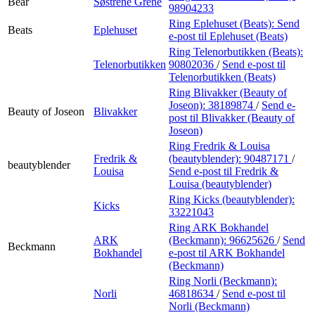
Bear
Søstrene Grene
98904233
Ring Eplehuset (Beats):
Send
Beats
Eplehuset
e-post
til Eplehuset (Beats)
Ring Telenorbutikken (Beats):
Telenorbutikken
90802036
/
Send e-post
til
Telenorbutikken (Beats)
Ring Blivakker (Beauty of
Joseon):
38189874
/
Send e-
Beauty of Joseon
Blivakker
post
til Blivakker (Beauty of
Joseon)
Ring Fredrik & Louisa
Fredrik &
(beautyblender):
90487171
/
beautyblender
Louisa
Send e-post
til Fredrik &
Louisa (beautyblender)
Ring Kicks (beautyblender):
Kicks
33221043
Ring ARK Bokhandel
ARK
(Beckmann):
96625626
/
Send
Beckmann
Bokhandel
e-post
til ARK Bokhandel
(Beckmann)
Ring Norli (Beckmann):
Norli
46818634
/
Send e-post
til
Norli (Beckmann)