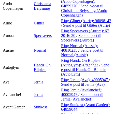
(Audo Copenhagen):
Audo
Christiania
64859270
/
Send e-post
til
Copenhagen
Belysning
Christiania Belysning (Audo
Copenhagen)
Ring Glitter (Aurie):
96098142
Aurie
Glitter
/
Send e-post
til Glitter (Aurie)
Ring Specsavers (Aurora):
67
Aurora
Specsavers
20 46 20
/
Send e-post
til
Specsavers (Aurora)
Ring Normal (Aussie):
Aussie
Normal
40810235
/
Send e-post
til
Normal (Aussie)
Ring Handz On Bilpleie
Handz On
(Autoglym):
47927723
/
Send
Autoglym
Bilpleie
e-post
til Handz On Bilpleie
(Autoglym)
Ring Jernia (Ava):
40005947
/
Ava
Jernia
Send e-post
til Jernia (Ava)
Ring Jernia (Avalanche!):
Avalanche!
Jernia
40005947
/
Send e-post
til
Jernia (Avalanche!)
Ring Sunkost (Avant Garden):
Avant Garden
Sunkost
64859044