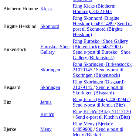
Ring Kicks (Biotherm
Biotherm Homme
Kicks
Homme):
33221043
Ring Skonnord (Birgitte
Herskind):
64911489
/
Send e-
Birgitte Herskind
Skonnord
post
til Skonnord (Birgitte
Herskind)
Ring Eurosko | Shoe Gallery
Eurosko | Shoe
(Birkenstock):
64877900
/
Birkenstock
Gallery
Send e-post
til Eurosko | Shoe
Gallery (Birkenstock)
Ring Skoringen (Birkenstock):
Skoringen
21079145
/
Send e-post
til
Skoringen (Birkenstock)
Ring Skoringen (Bisgaard):
Bisgaard
Skoringen
21079145
/
Send e-post
til
Skoringen (Bisgaard)
Ring Jernia (Bitz):
40005947
/
Bitz
Jernia
Send e-post
til Jernia (Bitz)
Ring Kitch'n (Bitz):
51117120
Kitch'n
/
Send e-post
til Kitch'n (Bitz)
Ring Meny (Bjerke):
Bjerke
Meny
64859900
/
Send e-post
til
Meny (Bjerke)