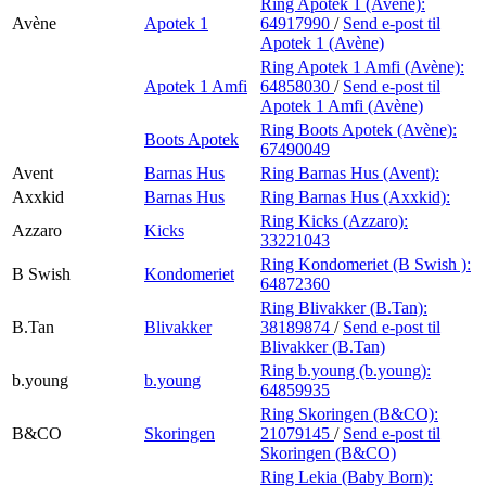
Ring Apotek 1 (Avène):
Avène
Apotek 1
64917990
/
Send e-post
til
Apotek 1 (Avène)
Ring Apotek 1 Amfi (Avène):
Apotek 1 Amfi
64858030
/
Send e-post
til
Apotek 1 Amfi (Avène)
Ring Boots Apotek (Avène):
Boots Apotek
67490049
Avent
Barnas Hus
Ring Barnas Hus (Avent):
Axxkid
Barnas Hus
Ring Barnas Hus (Axxkid):
Ring Kicks (Azzaro):
Azzaro
Kicks
33221043
Ring Kondomeriet (B Swish ):
B Swish
Kondomeriet
64872360
Ring Blivakker (B.Tan):
B.Tan
Blivakker
38189874
/
Send e-post
til
Blivakker (B.Tan)
Ring b.young (b.young):
b.young
b.young
64859935
Ring Skoringen (B&CO):
B&CO
Skoringen
21079145
/
Send e-post
til
Skoringen (B&CO)
Ring Lekia (Baby Born):