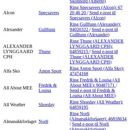
Skonnord (Alberto)
Ring Specsavers (Alcon):
67
Alcon
Specsavers
20 46 20
/
Send e-post
til
Specsavers (Alcon)
Ring Gullfunn (Alexander):
Alexander
Gullfunn
94020322
/
Send e-post
til
Gullfunn (Alexander)
Ring Thune (ALEXANDER
ALEXANDER
LYNGGAARD CPH):
LYNGGAARD
Thune
64859215
/
Send e-post
til
CPH
Thune (ALEXANDER
LYNGGAARD CPH)
Ring Anton Sport (Alfa Sko):
Alfa Sko
Anton Sport
47474168
Ring Fredrik & Louisa (All
Fredrik &
About MEE):
90487171
/
All About MEE
Louisa
Send e-post
til Fredrik &
Louisa (All About MEE)
Ring Shoeday (All Weather):
All Weather
Shoeday
64859195
Ring Norli
(Almanakkforlaget):
46818634
Almanakkforlaget
Norli
/
Send e-post
til Norli
(Almanakkforlaget)