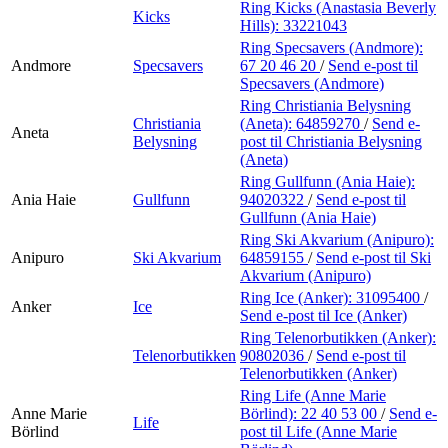
Ring Kicks (Anastasia Beverly
Kicks
Hills):
33221043
Ring Specsavers (Andmore):
Andmore
Specsavers
67 20 46 20
/
Send e-post
til
Specsavers (Andmore)
Ring Christiania Belysning
Christiania
(Aneta):
64859270
/
Send e-
Aneta
Belysning
post
til Christiania Belysning
(Aneta)
Ring Gullfunn (Ania Haie):
Ania Haie
Gullfunn
94020322
/
Send e-post
til
Gullfunn (Ania Haie)
Ring Ski Akvarium (Anipuro):
Anipuro
Ski Akvarium
64859155
/
Send e-post
til Ski
Akvarium (Anipuro)
Ring Ice (Anker):
31095400
/
Anker
Ice
Send e-post
til Ice (Anker)
Ring Telenorbutikken (Anker):
Telenorbutikken
90802036
/
Send e-post
til
Telenorbutikken (Anker)
Ring Life (Anne Marie
Anne Marie
Börlind):
22 40 53 00
/
Send e-
Life
Börlind
post
til Life (Anne Marie