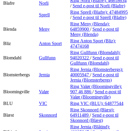
Ring Norli (Blafre):
46818634
Blafre
Norli
/
Send e-post
til Norli (Blafre)
Ring Sprell (Blafre):
47484995
Sprell
/
Send e-post
til Sprell (Blafre)
Ring Meny (Blenda):
Blenda
Meny
64859900
/
Send e-post
til
Meny (Blenda)
Ring Anton Sport (Bliz):
Bliz
Anton Sport
47474168
Ring Gullfunn (Blomdahl):
Blomdahl
Gullfunn
94020322
/
Send e-post
til
Gullfunn (Blomdahl)
Ring Jernia (Blomsterbergs):
Blomsterbergs
Jernia
40005947
/
Send e-post
til
Jernia (Blomsterbergs)
Ring Valør (Bloomingville):
Bloomingville
Valør
907 46 886
/
Send e-post
til
Valør (Bloomingville)
BLU
VIC
Ring VIC (BLU):
64877544
Ring Skonnord (Blæst):
Blæst
Skonnord
64911489
/
Send e-post
til
Skonnord (Blæst)
Ring Jernia (Blåtind):