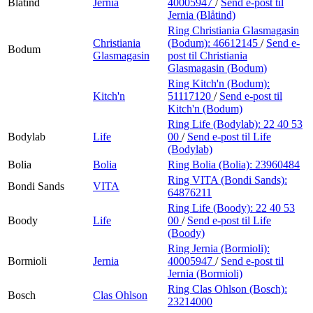
Blåtind
Jernia
40005947
/
Send e-post
til
Jernia (Blåtind)
Ring Christiania Glasmagasin
Christiania
(Bodum):
46612145
/
Send e-
Bodum
Glasmagasin
post
til Christiania
Glasmagasin (Bodum)
Ring Kitch'n (Bodum):
Kitch'n
51117120
/
Send e-post
til
Kitch'n (Bodum)
Ring Life (Bodylab):
22 40 53
Bodylab
Life
00
/
Send e-post
til Life
(Bodylab)
Bolia
Bolia
Ring Bolia (Bolia):
23960484
Ring VITA (Bondi Sands):
Bondi Sands
VITA
64876211
Ring Life (Boody):
22 40 53
Boody
Life
00
/
Send e-post
til Life
(Boody)
Ring Jernia (Bormioli):
Bormioli
Jernia
40005947
/
Send e-post
til
Jernia (Bormioli)
Ring Clas Ohlson (Bosch):
Bosch
Clas Ohlson
23214000