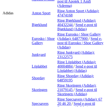
post
til Apotek 1 Amfi
(Aderma)
Ring Anton Sport (Adidas):
Adidas
Anton Sport
47474168
Ring Bjørklund (Adidas):
Bjørklund
40432244
/
Send e-post
til
Bjørklund (Adidas)
Ring Eurosko | Shoe Gallery
Eurosko | Shoe
(Adidas):
64877900
/
Send e-
Gallery
post
til Eurosko | Shoe Gallery
(Adidas)
Ring Junkyard (Adidas):
Junkyard
23122575
Ring Löplabbet (Adidas):
Löplabbet
40004884
/
Send e-post
til
Löplabbet (Adidas)
Ring Shoeday (Adidas):
Shoeday
64859195
Ring Skoringen (Adidas):
Skoringen
21079145
/
Send e-post
til
Skoringen (Adidas)
Ring Specsavers (Adidas):
67
Specsavers
20 46 20
/
Send e-post
til