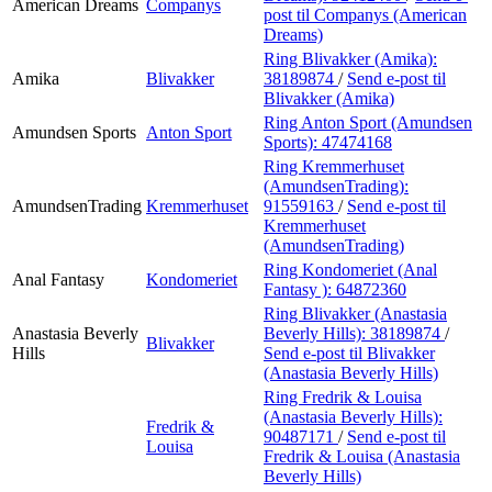
American Dreams
Companys
post
til Companys (American
Dreams)
Ring Blivakker (Amika):
Amika
Blivakker
38189874
/
Send e-post
til
Blivakker (Amika)
Ring Anton Sport (Amundsen
Amundsen Sports
Anton Sport
Sports):
47474168
Ring Kremmerhuset
(AmundsenTrading):
AmundsenTrading
Kremmerhuset
91559163
/
Send e-post
til
Kremmerhuset
(AmundsenTrading)
Ring Kondomeriet (Anal
Anal Fantasy
Kondomeriet
Fantasy ):
64872360
Ring Blivakker (Anastasia
Anastasia Beverly
Beverly Hills):
38189874
/
Blivakker
Hills
Send e-post
til Blivakker
(Anastasia Beverly Hills)
Ring Fredrik & Louisa
(Anastasia Beverly Hills):
Fredrik &
90487171
/
Send e-post
til
Louisa
Fredrik & Louisa (Anastasia
Beverly Hills)