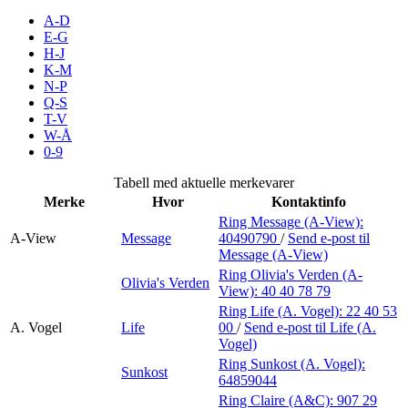
Inspirasjon
A-D
E-G
H-J
K-M
N-P
Søk
Q-S
T-V
W-Å
0-9
Åpningstider
Tabell med aktuelle merkevarer
Merke
Hvor
Kontaktinfo
Praktisk informasjon
Ring Message (A-View):
A-View
Message
40490790
/
Send e-post
til
Ledige stillinger
Message (A-View)
Magasin
Ring Olivia's Verden (A-
Olivia's Verden
View):
40 40 78 79
Gavekort
Ring Life (A. Vogel):
22 40 53
A. Vogel
Life
00
/
Send e-post
til Life (A.
Finn frem
Vogel)
Ring Sunkost (A. Vogel):
Sunkost
Personal Shopper
64859044
Ring Claire (A&C):
907 29