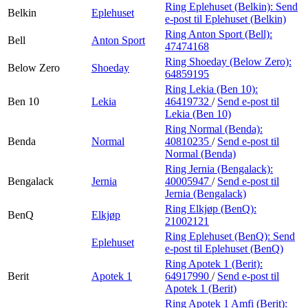
Ring Eplehuset (Belkin):
Send
Belkin
Eplehuset
e-post
til Eplehuset (Belkin)
Ring Anton Sport (Bell):
Bell
Anton Sport
47474168
Ring Shoeday (Below Zero):
Below Zero
Shoeday
64859195
Ring Lekia (Ben 10):
Ben 10
Lekia
46419732
/
Send e-post
til
Lekia (Ben 10)
Ring Normal (Benda):
Benda
Normal
40810235
/
Send e-post
til
Normal (Benda)
Ring Jernia (Bengalack):
Bengalack
Jernia
40005947
/
Send e-post
til
Jernia (Bengalack)
Ring Elkjøp (BenQ):
BenQ
Elkjøp
21002121
Ring Eplehuset (BenQ):
Send
Eplehuset
e-post
til Eplehuset (BenQ)
Ring Apotek 1 (Berit):
Berit
Apotek 1
64917990
/
Send e-post
til
Apotek 1 (Berit)
Ring Apotek 1 Amfi (Berit):