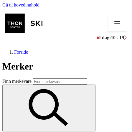
Gå til hovedinnhold
I dag:
10 - 19
Forside
Merker
Butikker
Finn merkevare
Mat og drikke
Helse
Aktiviteter
Tilbud