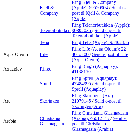
Ring Kjell & Company
Kjell &
(Apple):
69520904
/
Send e-
Company
post
til Kjell & Company
(Apple)
Ring Telenorbutikken (Apple):
Telenorbutikken
90802036
/
Send e-post
til
Telenorbutikken (Apple)
Telia
Ring Telia (Apple):
93462336
Ring Life (Aqua Oleum):
22
Aqua Oleum
Life
40 53 00
/
Send e-post
til Life
(Aqua Oleum)
Ring Ringo (Aquaplay):
Aquaplay
Ringo
41138150
Ring Sprell (Aquaplay):
Sprell
47484995
/
Send e-post
til
Sprell (Aquaplay)
Ring Skoringen (Ara):
Ara
Skoringen
21079145
/
Send e-post
til
Skoringen (Ara)
Ring Christiania Glasmagasin
Christiania
(Arabia):
46612145
/
Send e-
Arabia
Glasmagasin
post
til Christiania
Glasmagasin (Arabia)