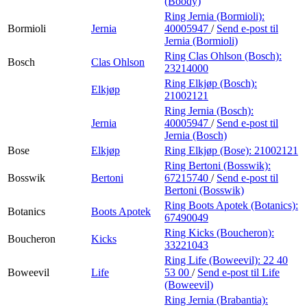
(Boody)
Ring Jernia (Bormioli):
Bormioli
Jernia
40005947
/
Send e-post
til
Jernia (Bormioli)
Ring Clas Ohlson (Bosch):
Bosch
Clas Ohlson
23214000
Ring Elkjøp (Bosch):
Elkjøp
21002121
Ring Jernia (Bosch):
Jernia
40005947
/
Send e-post
til
Jernia (Bosch)
Bose
Elkjøp
Ring Elkjøp (Bose):
21002121
Ring Bertoni (Bosswik):
Bosswik
Bertoni
67215740
/
Send e-post
til
Bertoni (Bosswik)
Ring Boots Apotek (Botanics):
Botanics
Boots Apotek
67490049
Ring Kicks (Boucheron):
Boucheron
Kicks
33221043
Ring Life (Boweevil):
22 40
Boweevil
Life
53 00
/
Send e-post
til Life
(Boweevil)
Ring Jernia (Brabantia):