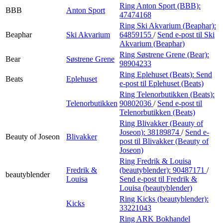
Ring Anton Sport (BBB):
BBB
Anton Sport
47474168
Ring Ski Akvarium (Beaphar):
Beaphar
Ski Akvarium
64859155
/
Send e-post
til Ski
Akvarium (Beaphar)
Ring Søstrene Grene (Bear):
Bear
Søstrene Grene
98904233
Ring Eplehuset (Beats):
Send
Beats
Eplehuset
e-post
til Eplehuset (Beats)
Ring Telenorbutikken (Beats):
Telenorbutikken
90802036
/
Send e-post
til
Telenorbutikken (Beats)
Ring Blivakker (Beauty of
Joseon):
38189874
/
Send e-
Beauty of Joseon
Blivakker
post
til Blivakker (Beauty of
Joseon)
Ring Fredrik & Louisa
Fredrik &
(beautyblender):
90487171
/
beautyblender
Louisa
Send e-post
til Fredrik &
Louisa (beautyblender)
Ring Kicks (beautyblender):
Kicks
33221043
Ring ARK Bokhandel