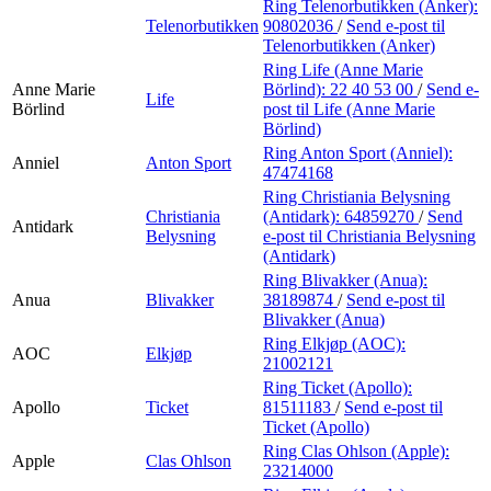
Ring Telenorbutikken (Anker):
Telenorbutikken
90802036
/
Send e-post
til
Telenorbutikken (Anker)
Ring Life (Anne Marie
Anne Marie
Börlind):
22 40 53 00
/
Send e-
Life
Börlind
post
til Life (Anne Marie
Börlind)
Ring Anton Sport (Anniel):
Anniel
Anton Sport
47474168
Ring Christiania Belysning
Christiania
(Antidark):
64859270
/
Send
Antidark
Belysning
e-post
til Christiania Belysning
(Antidark)
Ring Blivakker (Anua):
Anua
Blivakker
38189874
/
Send e-post
til
Blivakker (Anua)
Ring Elkjøp (AOC):
AOC
Elkjøp
21002121
Ring Ticket (Apollo):
Apollo
Ticket
81511183
/
Send e-post
til
Ticket (Apollo)
Ring Clas Ohlson (Apple):
Apple
Clas Ohlson
23214000