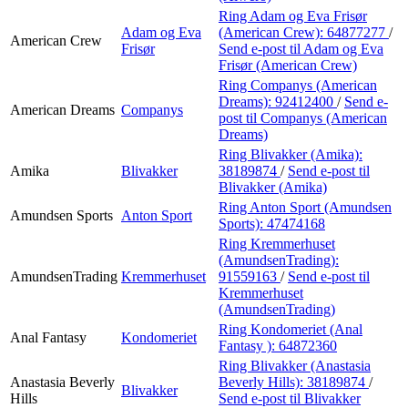
Ring Adam og Eva Frisør
Adam og Eva
(American Crew):
64877277
/
American Crew
Frisør
Send e-post
til Adam og Eva
Frisør (American Crew)
Ring Companys (American
Dreams):
92412400
/
Send e-
American Dreams
Companys
post
til Companys (American
Dreams)
Ring Blivakker (Amika):
Amika
Blivakker
38189874
/
Send e-post
til
Blivakker (Amika)
Ring Anton Sport (Amundsen
Amundsen Sports
Anton Sport
Sports):
47474168
Ring Kremmerhuset
(AmundsenTrading):
AmundsenTrading
Kremmerhuset
91559163
/
Send e-post
til
Kremmerhuset
(AmundsenTrading)
Ring Kondomeriet (Anal
Anal Fantasy
Kondomeriet
Fantasy ):
64872360
Ring Blivakker (Anastasia
Anastasia Beverly
Beverly Hills):
38189874
/
Blivakker
Hills
Send e-post
til Blivakker