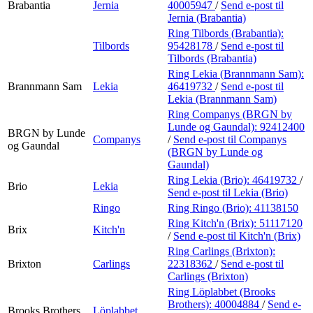
Brabantia
Jernia
40005947
/
Send e-post
til
Jernia (Brabantia)
Ring Tilbords (Brabantia):
Tilbords
95428178
/
Send e-post
til
Tilbords (Brabantia)
Ring Lekia (Brannmann Sam):
Brannmann Sam
Lekia
46419732
/
Send e-post
til
Lekia (Brannmann Sam)
Ring Companys (BRGN by
Lunde og Gaundal):
92412400
BRGN by Lunde
Companys
/
Send e-post
til Companys
og Gaundal
(BRGN by Lunde og
Gaundal)
Ring Lekia (Brio):
46419732
/
Brio
Lekia
Send e-post
til Lekia (Brio)
Ringo
Ring Ringo (Brio):
41138150
Ring Kitch'n (Brix):
51117120
Brix
Kitch'n
/
Send e-post
til Kitch'n (Brix)
Ring Carlings (Brixton):
Brixton
Carlings
22318362
/
Send e-post
til
Carlings (Brixton)
Ring Löplabbet (Brooks
Brothers):
40004884
/
Send e-
Brooks Brothers
Löplabbet