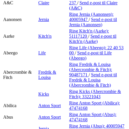
A&C
Claire
237
/
Send e-post
til Claire
(A&C)
Ring Jernia (Aanonsen):
Aanonsen
Jernia
40005947
/
Send e-post
til
Jernia (Aanonsen)
Ring Kitch'n (Aarke):
Aarke
Kitch'n
51117120
/
Send e-post
til
Kitch'n (Aarke)
Ring Life (Abeego):
22 40 53
Abeego
Life
00
/
Send e-post
til Life
(Abeego)
Ring Fredrik & Louisa
(Abercrombie & Fitch):
Abercrombie &
Fredrik &
90487171
/
Send e-post
til
Fitch
Louisa
Fredrik & Louisa
(Abercrombie & Fitch)
Ring Kicks (Abercrombie &
Kicks
Fitch):
33221043
Ring Anton Sport (Abilica):
Abilica
Anton Sport
47474168
Ring Anton Sport (Abus):
Abus
Anton Sport
47474168
Ring Jernia (Abus):
40005947
Jernia