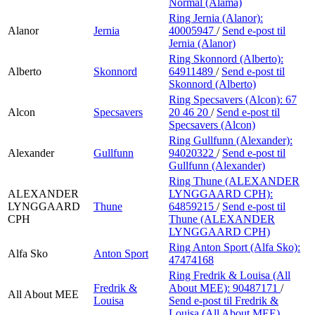
Normal (Alama)
Ring Jernia (Alanor):
Alanor
Jernia
40005947
/
Send e-post
til
Jernia (Alanor)
Ring Skonnord (Alberto):
Alberto
Skonnord
64911489
/
Send e-post
til
Skonnord (Alberto)
Ring Specsavers (Alcon):
67
Alcon
Specsavers
20 46 20
/
Send e-post
til
Specsavers (Alcon)
Ring Gullfunn (Alexander):
Alexander
Gullfunn
94020322
/
Send e-post
til
Gullfunn (Alexander)
Ring Thune (ALEXANDER
ALEXANDER
LYNGGAARD CPH):
LYNGGAARD
Thune
64859215
/
Send e-post
til
CPH
Thune (ALEXANDER
LYNGGAARD CPH)
Ring Anton Sport (Alfa Sko):
Alfa Sko
Anton Sport
47474168
Ring Fredrik & Louisa (All
Fredrik &
About MEE):
90487171
/
All About MEE
Louisa
Send e-post
til Fredrik &
Louisa (All About MEE)