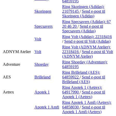
64859195
Ring Skoringen (Adidas):
Skoringen
21079145
/
Send e-post
til
Skoringen (Adidas)
Ring Specsavers (Adidas):
67
Specsavers
20 46 20
/
Send e-post
til
Specsavers (Adidas)
Ring Volt (Adidas):
22318416
Volt
/
Send e-post
til Volt (Adidas)
Ring Volt (ADNYM Atelier):
ADNYM Atelier
Volt
22318416
/
Send e-post
til Volt
(ADNYM Atelier)
Ring Shoeday (Adventure):
Adventure
Shoeday
64859195
Ring Brilleland (AES):
AES
Brilleland
64859922
/
Send e-post
til
Brilleland (AES)
Ring Apotek 1 (Aetrex):
Aetrex
Apotek 1
64917990
/
Send e-post
til
Apotek 1 (Aetrex)
Ring Apotek 1 Amfi (Aetrex):
Apotek 1 Amfi
64858030
/
Send e-post
til
Apotek 1 Amfi (Aetrex)