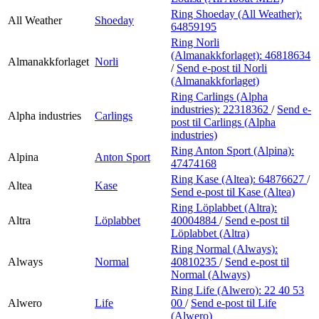
Ring Shoeday (All Weather):
All Weather
Shoeday
64859195
Ring Norli
(Almanakkforlaget):
46818634
Almanakkforlaget
Norli
/
Send e-post
til Norli
(Almanakkforlaget)
Ring Carlings (Alpha
industries):
22318362
/
Send e-
Alpha industries
Carlings
post
til Carlings (Alpha
industries)
Ring Anton Sport (Alpina):
Alpina
Anton Sport
47474168
Ring Kase (Altea):
64876627
/
Altea
Kase
Send e-post
til Kase (Altea)
Ring Löplabbet (Altra):
Altra
Löplabbet
40004884
/
Send e-post
til
Löplabbet (Altra)
Ring Normal (Always):
Always
Normal
40810235
/
Send e-post
til
Normal (Always)
Ring Life (Alwero):
22 40 53
Alwero
Life
00
/
Send e-post
til Life
(Alwero)