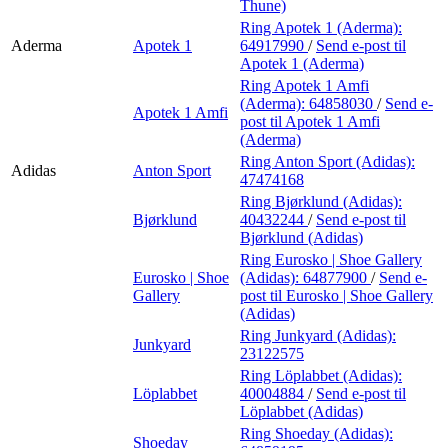
Thune)
Ring Apotek 1 (Aderma):
Aderma
Apotek 1
64917990
/
Send e-post
til
Apotek 1 (Aderma)
Ring Apotek 1 Amfi
(Aderma):
64858030
/
Send e-
Apotek 1 Amfi
post
til Apotek 1 Amfi
(Aderma)
Ring Anton Sport (Adidas):
Adidas
Anton Sport
47474168
Ring Bjørklund (Adidas):
Bjørklund
40432244
/
Send e-post
til
Bjørklund (Adidas)
Ring Eurosko | Shoe Gallery
Eurosko | Shoe
(Adidas):
64877900
/
Send e-
Gallery
post
til Eurosko | Shoe Gallery
(Adidas)
Ring Junkyard (Adidas):
Junkyard
23122575
Ring Löplabbet (Adidas):
Löplabbet
40004884
/
Send e-post
til
Löplabbet (Adidas)
Ring Shoeday (Adidas):
Shoeday