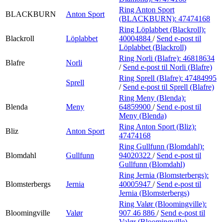
Ring Anton Sport
BLACKBURN
Anton Sport
(BLACKBURN):
47474168
Ring Löplabbet (Blackroll):
Blackroll
Löplabbet
40004884
/
Send e-post
til
Löplabbet (Blackroll)
Ring Norli (Blafre):
46818634
Blafre
Norli
/
Send e-post
til Norli (Blafre)
Ring Sprell (Blafre):
47484995
Sprell
/
Send e-post
til Sprell (Blafre)
Ring Meny (Blenda):
Blenda
Meny
64859900
/
Send e-post
til
Meny (Blenda)
Ring Anton Sport (Bliz):
Bliz
Anton Sport
47474168
Ring Gullfunn (Blomdahl):
Blomdahl
Gullfunn
94020322
/
Send e-post
til
Gullfunn (Blomdahl)
Ring Jernia (Blomsterbergs):
Blomsterbergs
Jernia
40005947
/
Send e-post
til
Jernia (Blomsterbergs)
Ring Valør (Bloomingville):
Bloomingville
Valør
907 46 886
/
Send e-post
til
Valør (Bloomingville)