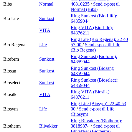
Bibs
Normal
40810235
/
Send e-post
til
Normal (Bibs)
Ring Sunkost (Bio Life):
Bio Life
Sunkost
64859044
Ring VITA (Bio Life):
VITA
64876211
Ring Life (Bio Regena):
22 40
Bio Regena
Life
53 00
/
Send e-post
til Life
(Bio Regena)
Ring Sunkost (Bioform):
Bioform
Sunkost
64859044
Ring Sunkost (Biosan):
Biosan
Sunkost
64859044
Ring Sunkost (Bioselect):
Bioselect
Sunkost
64859044
Ring VITA (Biosilk):
Biosilk
VITA
64876211
Ring Life (Biosym):
22 40 53
Biosym
Life
00
/
Send e-post
til Life
(Biosym)
Ring Blivakker (Biotherm):
Biotherm
Blivakker
38189874
/
Send e-post
til
Blivakker (Biotherm)