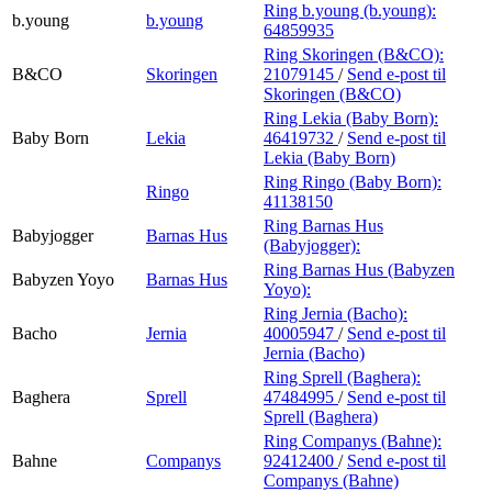
Ring b.young (b.young):
b.young
b.young
64859935
Ring Skoringen (B&CO):
B&CO
Skoringen
21079145
/
Send e-post
til
Skoringen (B&CO)
Ring Lekia (Baby Born):
Baby Born
Lekia
46419732
/
Send e-post
til
Lekia (Baby Born)
Ring Ringo (Baby Born):
Ringo
41138150
Ring Barnas Hus
Babyjogger
Barnas Hus
(Babyjogger):
Ring Barnas Hus (Babyzen
Babyzen Yoyo
Barnas Hus
Yoyo):
Ring Jernia (Bacho):
Bacho
Jernia
40005947
/
Send e-post
til
Jernia (Bacho)
Ring Sprell (Baghera):
Baghera
Sprell
47484995
/
Send e-post
til
Sprell (Baghera)
Ring Companys (Bahne):
Bahne
Companys
92412400
/
Send e-post
til
Companys (Bahne)