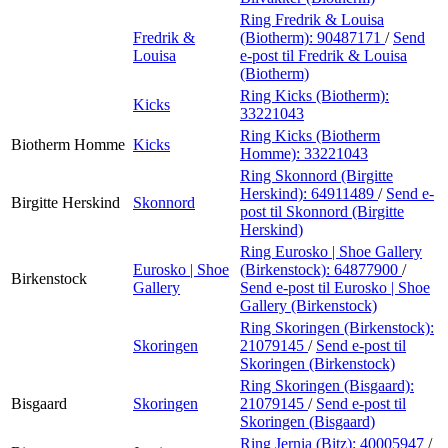
Ring Fredrik & Louisa
Fredrik &
(Biotherm):
90487171
/
Send
Louisa
e-post
til Fredrik & Louisa
(Biotherm)
Ring Kicks (Biotherm):
Kicks
33221043
Ring Kicks (Biotherm
Biotherm Homme
Kicks
Homme):
33221043
Ring Skonnord (Birgitte
Herskind):
64911489
/
Send e-
Birgitte Herskind
Skonnord
post
til Skonnord (Birgitte
Herskind)
Ring Eurosko | Shoe Gallery
Eurosko | Shoe
(Birkenstock):
64877900
/
Birkenstock
Gallery
Send e-post
til Eurosko | Shoe
Gallery (Birkenstock)
Ring Skoringen (Birkenstock):
Skoringen
21079145
/
Send e-post
til
Skoringen (Birkenstock)
Ring Skoringen (Bisgaard):
Bisgaard
Skoringen
21079145
/
Send e-post
til
Skoringen (Bisgaard)
Ring Jernia (Bitz):
40005947
/