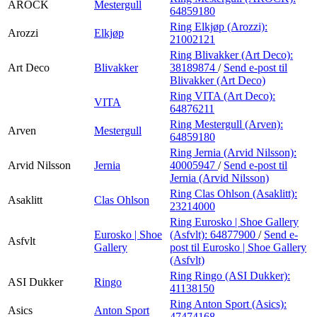
AROCK
Mestergull
64859180
Ring Elkjøp (Arozzi):
Arozzi
Elkjøp
21002121
Ring Blivakker (Art Deco):
Art Deco
Blivakker
38189874
/
Send e-post
til
Blivakker (Art Deco)
Ring VITA (Art Deco):
VITA
64876211
Ring Mestergull (Arven):
Arven
Mestergull
64859180
Ring Jernia (Arvid Nilsson):
Arvid Nilsson
Jernia
40005947
/
Send e-post
til
Jernia (Arvid Nilsson)
Ring Clas Ohlson (Asaklitt):
Asaklitt
Clas Ohlson
23214000
Ring Eurosko | Shoe Gallery
Eurosko | Shoe
(Asfvlt):
64877900
/
Send e-
Asfvlt
Gallery
post
til Eurosko | Shoe Gallery
(Asfvlt)
Ring Ringo (ASI Dukker):
ASI Dukker
Ringo
41138150
Ring Anton Sport (Asics):
Asics
Anton Sport
47474168