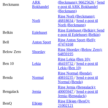
ARK
(Beckmann):
96625626
/
Send
Beckmann
Bokhandel
e-post
til ARK Bokhandel
(Beckmann)
Ring Norli (Beckmann):
Norli
46818634
/
Send e-post
til
Norli (Beckmann)
Ring Eplehuset (Belkin):
Send
Belkin
Eplehuset
e-post
til Eplehuset (Belkin)
Ring Anton Sport (Bell):
Bell
Anton Sport
47474168
Ring Shoeday (Below Zero):
Below Zero
Shoeday
64859195
Ring Lekia (Ben 10):
Ben 10
Lekia
46419732
/
Send e-post
til
Lekia (Ben 10)
Ring Normal (Benda):
Benda
Normal
40810235
/
Send e-post
til
Normal (Benda)
Ring Jernia (Bengalack):
Bengalack
Jernia
40005947
/
Send e-post
til
Jernia (Bengalack)
Ring Elkjøp (BenQ):
BenQ
Elkjøp
21002121