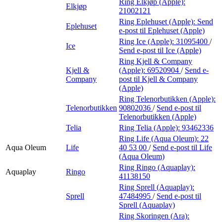
Ring Elkjøp (Apple):
Elkjøp
21002121
Ring Eplehuset (Apple):
Send
Eplehuset
e-post
til Eplehuset (Apple)
Ring Ice (Apple):
31095400
/
Ice
Send e-post
til Ice (Apple)
Ring Kjell & Company
Kjell &
(Apple):
69520904
/
Send e-
Company
post
til Kjell & Company
(Apple)
Ring Telenorbutikken (Apple):
Telenorbutikken
90802036
/
Send e-post
til
Telenorbutikken (Apple)
Telia
Ring Telia (Apple):
93462336
Ring Life (Aqua Oleum):
22
Aqua Oleum
Life
40 53 00
/
Send e-post
til Life
(Aqua Oleum)
Ring Ringo (Aquaplay):
Aquaplay
Ringo
41138150
Ring Sprell (Aquaplay):
Sprell
47484995
/
Send e-post
til
Sprell (Aquaplay)
Ring Skoringen (Ara):