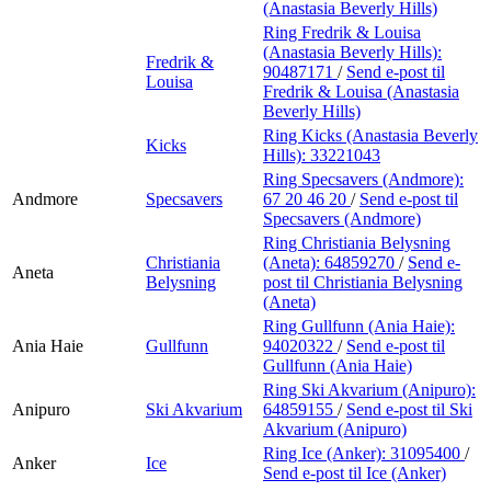
(Anastasia Beverly Hills)
Ring Fredrik & Louisa
(Anastasia Beverly Hills):
Fredrik &
90487171
/
Send e-post
til
Louisa
Fredrik & Louisa (Anastasia
Beverly Hills)
Ring Kicks (Anastasia Beverly
Kicks
Hills):
33221043
Ring Specsavers (Andmore):
Andmore
Specsavers
67 20 46 20
/
Send e-post
til
Specsavers (Andmore)
Ring Christiania Belysning
Christiania
(Aneta):
64859270
/
Send e-
Aneta
Belysning
post
til Christiania Belysning
(Aneta)
Ring Gullfunn (Ania Haie):
Ania Haie
Gullfunn
94020322
/
Send e-post
til
Gullfunn (Ania Haie)
Ring Ski Akvarium (Anipuro):
Anipuro
Ski Akvarium
64859155
/
Send e-post
til Ski
Akvarium (Anipuro)
Ring Ice (Anker):
31095400
/
Anker
Ice
Send e-post
til Ice (Anker)