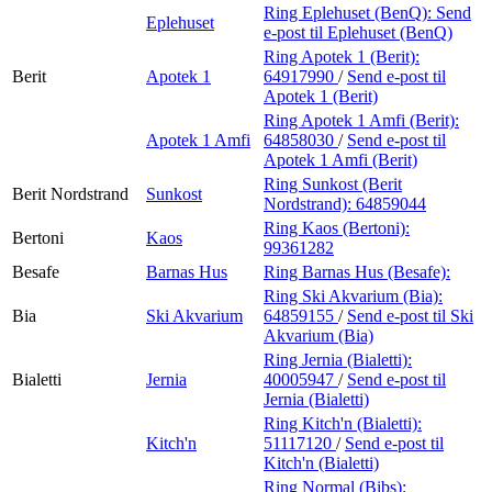
Ring Eplehuset (BenQ):
Send
Eplehuset
e-post
til Eplehuset (BenQ)
Ring Apotek 1 (Berit):
Berit
Apotek 1
64917990
/
Send e-post
til
Apotek 1 (Berit)
Ring Apotek 1 Amfi (Berit):
Apotek 1 Amfi
64858030
/
Send e-post
til
Apotek 1 Amfi (Berit)
Ring Sunkost (Berit
Berit Nordstrand
Sunkost
Nordstrand):
64859044
Ring Kaos (Bertoni):
Bertoni
Kaos
99361282
Besafe
Barnas Hus
Ring Barnas Hus (Besafe):
Ring Ski Akvarium (Bia):
Bia
Ski Akvarium
64859155
/
Send e-post
til Ski
Akvarium (Bia)
Ring Jernia (Bialetti):
Bialetti
Jernia
40005947
/
Send e-post
til
Jernia (Bialetti)
Ring Kitch'n (Bialetti):
Kitch'n
51117120
/
Send e-post
til
Kitch'n (Bialetti)
Ring Normal (Bibs):