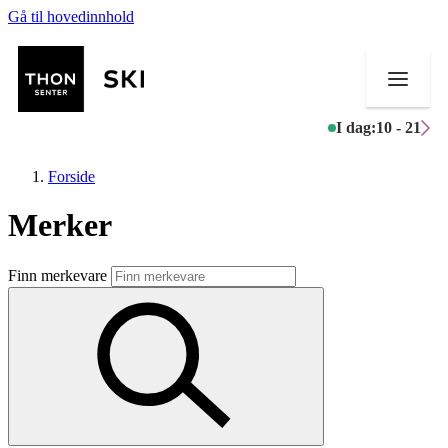
Gå til hovedinnhold
I dag:
10 - 21
Forside
Merker
Butikker
Finn merkevare
Mat og drikke
Helse
Aktiviteter
Tilbud