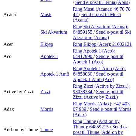
/
Send e-post
til Jernia (Abus)
Ring Musti (Acana):
46 70 78
Acana
Musti
42
/
Send e-post
til Musti
(Acana)
Ring Ski Akvarium (Acana):
Ski Akvarium
64859155
/
Send e-post
til Ski
Akvarium (Acana)
Acer
Elkjøp
Ring Elkjøp (Acer):
21002121
Ring Apotek 1 (Aco):
Aco
Apotek 1
64917990
/
Send e-post
til
Apotek 1 (Aco)
Ring Apotek 1 Amfi (Aco):
Apotek 1 Amfi
64858030
/
Send e-post
til
Apotek 1 Amfi (Aco)
Ring Zizzi (Active by Zizzi.):
Active by Zizzi.
Zizzi
93038334
/
Send e-post
til
Zizzi (Active by Zizzi.)
Ring Morris (Adax):
+47 403
Adax
Morris
07 939
/
Send e-post
til Morris
(Adax)
Ring Thune (Add-on by
Thune):
64859215
/
Send e-
Add-on by Thune
Thune
post
til Thune (Add-on by