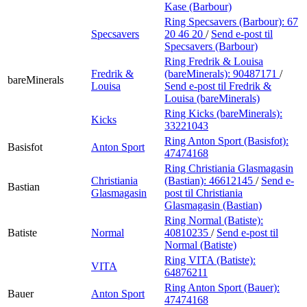
Kase (Barbour)
Ring Specsavers (Barbour):
67
Specsavers
20 46 20
/
Send e-post
til
Specsavers (Barbour)
Ring Fredrik & Louisa
Fredrik &
(bareMinerals):
90487171
/
bareMinerals
Louisa
Send e-post
til Fredrik &
Louisa (bareMinerals)
Ring Kicks (bareMinerals):
Kicks
33221043
Ring Anton Sport (Basisfot):
Basisfot
Anton Sport
47474168
Ring Christiania Glasmagasin
Christiania
(Bastian):
46612145
/
Send e-
Bastian
Glasmagasin
post
til Christiania
Glasmagasin (Bastian)
Ring Normal (Batiste):
Batiste
Normal
40810235
/
Send e-post
til
Normal (Batiste)
Ring VITA (Batiste):
VITA
64876211
Ring Anton Sport (Bauer):
Bauer
Anton Sport
47474168