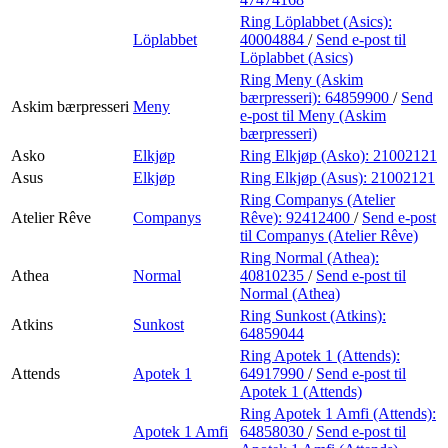
Ring Löplabbet (Asics):
Löplabbet
40004884
/
Send e-post
til
Löplabbet (Asics)
Ring Meny (Askim
bærpresseri):
64859900
/
Send
Askim bærpresseri
Meny
e-post
til Meny (Askim
bærpresseri)
Asko
Elkjøp
Ring Elkjøp (Asko):
21002121
Asus
Elkjøp
Ring Elkjøp (Asus):
21002121
Ring Companys (Atelier
Atelier Rêve
Companys
Rêve):
92412400
/
Send e-post
til Companys (Atelier Rêve)
Ring Normal (Athea):
Athea
Normal
40810235
/
Send e-post
til
Normal (Athea)
Ring Sunkost (Atkins):
Atkins
Sunkost
64859044
Ring Apotek 1 (Attends):
Attends
Apotek 1
64917990
/
Send e-post
til
Apotek 1 (Attends)
Ring Apotek 1 Amfi (Attends):
Apotek 1 Amfi
64858030
/
Send e-post
til