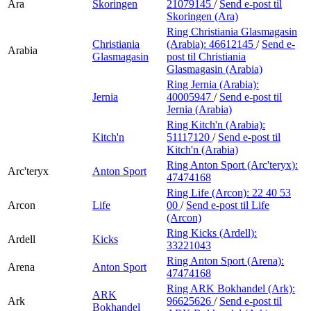
Ara
Skoringen
21079145
/
Send e-post
til
Skoringen (Ara)
Ring Christiania Glasmagasin
Christiania
(Arabia):
46612145
/
Send e-
Arabia
Glasmagasin
post
til Christiania
Glasmagasin (Arabia)
Ring Jernia (Arabia):
Jernia
40005947
/
Send e-post
til
Jernia (Arabia)
Ring Kitch'n (Arabia):
Kitch'n
51117120
/
Send e-post
til
Kitch'n (Arabia)
Ring Anton Sport (Arc'teryx):
Arc'teryx
Anton Sport
47474168
Ring Life (Arcon):
22 40 53
Arcon
Life
00
/
Send e-post
til Life
(Arcon)
Ring Kicks (Ardell):
Ardell
Kicks
33221043
Ring Anton Sport (Arena):
Arena
Anton Sport
47474168
Ring ARK Bokhandel (Ark):
ARK
Ark
96625626
/
Send e-post
til
Bokhandel