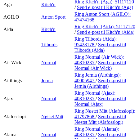
Ring Kitch'n (Aga):
51117120
Aga
Kitch'n
/
Send e-post
til Kitch'n (Aga)
Ring Anton Sport (AGILO):
AGILO
Anton Sport
47474168
Ring Kitch'n (Aida):
51117120
Aida
Kitch'n
/
Send e-post
til Kitch'n (Aida)
Ring Tilbords (Aida):
Tilbords
95428178
/
Send e-post
til
Tilbords (Aida)
Ring Normal (Air Wick):
Air Wick
Normal
40810235
/
Send e-post
til
Normal (Air Wick)
Ring Jernia (Airthings):
Airthings
Jernia
40005947
/
Send e-post
til
Jernia (Airthings)
Ring Normal (Ajax):
Ajax
Normal
40810235
/
Send e-post
til
Normal (Ajax)
Ring Nøstet Mitt (Alafosslopi):
Alafosslopi
Nøstet Mitt
41797868
/
Send e-post
til
Nøstet Mitt (Alafosslopi)
Ring Normal (Alama):
Alama
Normal
40810235
/
Send e-post
til