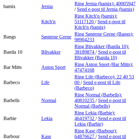
Ring Jernia (bamix):
40005947
bamix
Jernia
/
Send e-post
til Jernia (bamix)
Ring Kitch'n (bamix):
Kitch'n
51117120
/
Send e-post
til
Kitch'n (bamix)
Ring Søstrene Grene (Bangs):
Bangs
Søstrene Grene
98904233
Ring Blivakker (Banila 10):
Banila 10
Blivakker
38189874
/
Send e-post
til
Blivakker (Banila 10)
Ring Anton Sport (Bar Mitts):
Bar Mitts
Anton Sport
47474168
Ring Life (Barbeco):
22 40 53
Barbeco
Life
00
/
Send e-post
til Life
(Barbeco)
Ring Normal (Barbells):
Barbells
Normal
40810235
/
Send e-post
til
Normal (Barbells)
Ring Lekia (Barbie):
Barbie
Lekia
46419732
/
Send e-post
til
Lekia (Barbie)
Ring Kase (Barbour):
Barbour
Kase
64876627
/
Send e-post
til