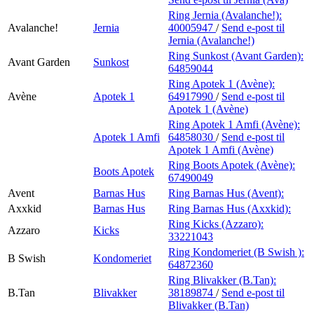
Ring Jernia (Avalanche!):
Avalanche!
Jernia
40005947
/
Send e-post
til
Jernia (Avalanche!)
Ring Sunkost (Avant Garden):
Avant Garden
Sunkost
64859044
Ring Apotek 1 (Avène):
Avène
Apotek 1
64917990
/
Send e-post
til
Apotek 1 (Avène)
Ring Apotek 1 Amfi (Avène):
Apotek 1 Amfi
64858030
/
Send e-post
til
Apotek 1 Amfi (Avène)
Ring Boots Apotek (Avène):
Boots Apotek
67490049
Avent
Barnas Hus
Ring Barnas Hus (Avent):
Axxkid
Barnas Hus
Ring Barnas Hus (Axxkid):
Ring Kicks (Azzaro):
Azzaro
Kicks
33221043
Ring Kondomeriet (B Swish ):
B Swish
Kondomeriet
64872360
Ring Blivakker (B.Tan):
B.Tan
Blivakker
38189874
/
Send e-post
til
Blivakker (B.Tan)