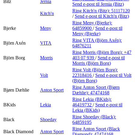
Bitz
Jernia
Send e-post
til Jernia (Bitz)
Ring Kitch'n (Bitz):
51117120
Kitch'n
/
Send e-post
til Kitch'n (Bitz)
Ring Meny (Bjerke):
Bjerke
Meny
64859900
/
Send e-post
til
Meny (Bjerke)
Ring VITA (Björn Axén):
Björn Axén
VITA
64876211
Ring Morris (Björn Borg):
+47
Björn Borg
Morris
403 07 939
/
Send e-post
til
Morris (Björn Borg)
Ring Volt (Björn Borg):
Volt
22318416
/
Send e-post
til Volt
(Björn Borg)
Ring Anton Sport (Bjørn
Bjørn Dæhlie
Anton Sport
Dæhlie):
47474168
Ring Lekia (BKids):
BKids
Lekia
46419732
/
Send e-post
til
Lekia (BKids)
Ring Shoeday (Black):
Black
Shoeday
64859195
Ring Anton Sport (Black
Black Diamond
Anton Sport
Diamond):
47474168