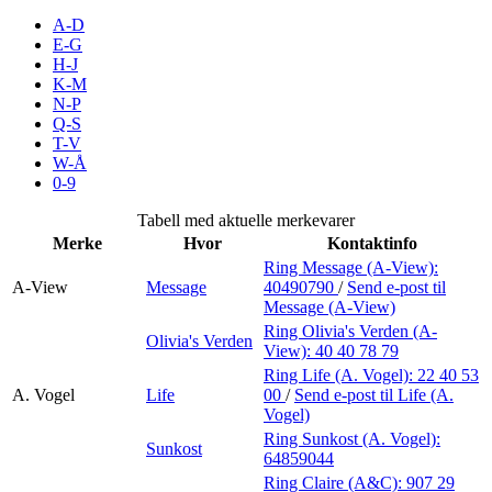
Inspirasjon
A-D
E-G
H-J
K-M
N-P
Søk
Q-S
T-V
W-Å
0-9
Åpningstider
Tabell med aktuelle merkevarer
Merke
Hvor
Kontaktinfo
Praktisk informasjon
Ring Message (A-View):
A-View
Message
40490790
/
Send e-post
til
Ledige stillinger
Message (A-View)
Magasin
Ring Olivia's Verden (A-
Olivia's Verden
View):
40 40 78 79
Gavekort
Ring Life (A. Vogel):
22 40 53
A. Vogel
Life
00
/
Send e-post
til Life (A.
Finn frem
Vogel)
Ring Sunkost (A. Vogel):
Sunkost
Personal Shopper
64859044
Ring Claire (A&C):
907 29