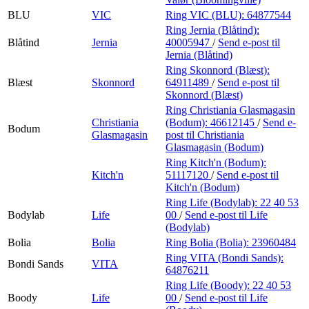
BLU
VIC
Ring VIC (BLU):
64877544
Ring Jernia (Blåtind):
Blåtind
Jernia
40005947
/
Send e-post
til
Jernia (Blåtind)
Ring Skonnord (Blæst):
Blæst
Skonnord
64911489
/
Send e-post
til
Skonnord (Blæst)
Ring Christiania Glasmagasin
Christiania
(Bodum):
46612145
/
Send e-
Bodum
Glasmagasin
post
til Christiania
Glasmagasin (Bodum)
Ring Kitch'n (Bodum):
Kitch'n
51117120
/
Send e-post
til
Kitch'n (Bodum)
Ring Life (Bodylab):
22 40 53
Bodylab
Life
00
/
Send e-post
til Life
(Bodylab)
Bolia
Bolia
Ring Bolia (Bolia):
23960484
Ring VITA (Bondi Sands):
Bondi Sands
VITA
64876211
Ring Life (Boody):
22 40 53
Boody
Life
00
/
Send e-post
til Life