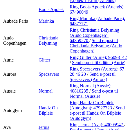
Apotek 1 Amfi (Attends)
Ring Boots Apotek (Attends):
Boots Apotek
67490049
Ring Marinka (Aubade Paris):
Aubade Paris
Marinka
64877771
Ring Christiania Belysning
(Audo Copenhagen):
Audo
Christiania
64859270
/
Send e-post
til
Copenhagen
Belysning
Christiania Belysning (Audo
Copenhagen)
Ring Glitter (Aurie):
96098142
Aurie
Glitter
/
Send e-post
til Glitter (Aurie)
Ring Specsavers (Aurora):
67
Aurora
Specsavers
20 46 20
/
Send e-post
til
Specsavers (Aurora)
Ring Normal (Aussie):
Aussie
Normal
40810235
/
Send e-post
til
Normal (Aussie)
Ring Handz On Bilpleie
Handz On
(Autoglym):
47927723
/
Send
Autoglym
Bilpleie
e-post
til Handz On Bilpleie
(Autoglym)
Ring Jernia (Ava):
40005947
/
Ava
Jernia
Send e-post
til Jernia (Ava)