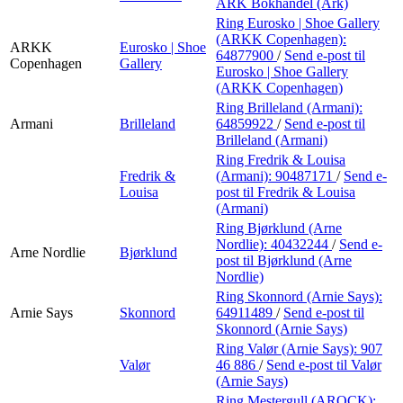
ARK Bokhandel (Ark)
Ring Eurosko | Shoe Gallery
(ARKK Copenhagen):
ARKK
Eurosko | Shoe
64877900
/
Send e-post
til
Copenhagen
Gallery
Eurosko | Shoe Gallery
(ARKK Copenhagen)
Ring Brilleland (Armani):
Armani
Brilleland
64859922
/
Send e-post
til
Brilleland (Armani)
Ring Fredrik & Louisa
Fredrik &
(Armani):
90487171
/
Send e-
Louisa
post
til Fredrik & Louisa
(Armani)
Ring Bjørklund (Arne
Nordlie):
40432244
/
Send e-
Arne Nordlie
Bjørklund
post
til Bjørklund (Arne
Nordlie)
Ring Skonnord (Arnie Says):
Arnie Says
Skonnord
64911489
/
Send e-post
til
Skonnord (Arnie Says)
Ring Valør (Arnie Says):
907
Valør
46 886
/
Send e-post
til Valør
(Arnie Says)
Ring Mestergull (AROCK):