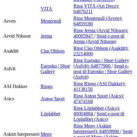
Ring VITA (Art Deco):
VITA
64876211
Ring Mestergull (Arven):
Arven
Mestergull
64859180
Ring Jernia (Arvid Nilsson):
Arvid Nilsson
Jernia
40005947
/
Send e-post
til
Jernia (Arvid Nilsson)
Ring Clas Ohlson (Asaklitt):
Asaklitt
Clas Ohlson
23214000
Ring Eurosko | Shoe Gallery
Eurosko | Shoe
(Asfvlt):
64877900
/
Send e-
Asfvlt
Gallery
post
til Eurosko | Shoe Gallery
(Asfvlt)
Ring Ringo (ASI Dukker):
ASI Dukker
Ringo
41138150
Ring Anton Sport (Asics):
Asics
Anton Sport
47474168
Ring Löplabbet (Asics):
Löplabbet
40004884
/
Send e-post
til
Löplabbet (Asics)
Ring Meny (Askim
bærpresseri):
64859900
/
Send
Askim bærpresseri
Meny
e-post
til Meny (Askim