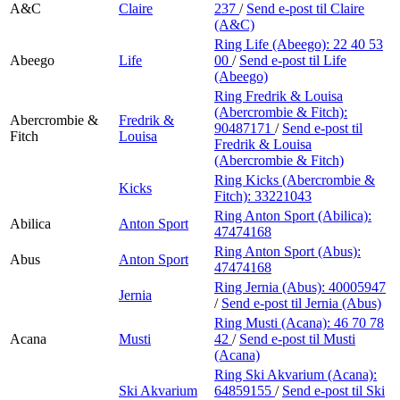
A&C
Claire
237
/
Send e-post
til Claire
(A&C)
Ring Life (Abeego):
22 40 53
Abeego
Life
00
/
Send e-post
til Life
(Abeego)
Ring Fredrik & Louisa
(Abercrombie & Fitch):
Abercrombie &
Fredrik &
90487171
/
Send e-post
til
Fitch
Louisa
Fredrik & Louisa
(Abercrombie & Fitch)
Ring Kicks (Abercrombie &
Kicks
Fitch):
33221043
Ring Anton Sport (Abilica):
Abilica
Anton Sport
47474168
Ring Anton Sport (Abus):
Abus
Anton Sport
47474168
Ring Jernia (Abus):
40005947
Jernia
/
Send e-post
til Jernia (Abus)
Ring Musti (Acana):
46 70 78
Acana
Musti
42
/
Send e-post
til Musti
(Acana)
Ring Ski Akvarium (Acana):
Ski Akvarium
64859155
/
Send e-post
til Ski