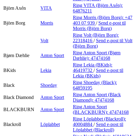
Ring VITA (Björn Axén):
Björn Axén
VITA
64876211
Ring Morris (Björn Borg):
+47
Björn Borg
Morris
403 07 939
/
Send e-post
til
Morris (Björn Borg)
Ring Volt (Björn Borg):
Volt
22318416
/
Send e-post
til Volt
(Björn Borg)
Ring Anton Sport (Bjørn
Bjørn Dæhlie
Anton Sport
Dæhlie):
47474168
Ring Lekia (BKids):
BKids
Lekia
46419732
/
Send e-post
til
Lekia (BKids)
Ring Shoeday (Black):
Black
Shoeday
64859195
Ring Anton Sport (Black
Black Diamond
Anton Sport
Diamond):
47474168
Ring Anton Sport
BLACKBURN
Anton Sport
(BLACKBURN):
47474168
Ring Löplabbet (Blackroll):
Blackroll
Löplabbet
40004884
/
Send e-post
til
Löplabbet (Blackroll)