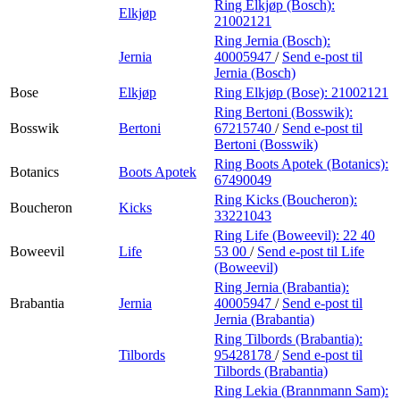
Ring Elkjøp (Bosch):
Elkjøp
21002121
Ring Jernia (Bosch):
Jernia
40005947
/
Send e-post
til
Jernia (Bosch)
Bose
Elkjøp
Ring Elkjøp (Bose):
21002121
Ring Bertoni (Bosswik):
Bosswik
Bertoni
67215740
/
Send e-post
til
Bertoni (Bosswik)
Ring Boots Apotek (Botanics):
Botanics
Boots Apotek
67490049
Ring Kicks (Boucheron):
Boucheron
Kicks
33221043
Ring Life (Boweevil):
22 40
Boweevil
Life
53 00
/
Send e-post
til Life
(Boweevil)
Ring Jernia (Brabantia):
Brabantia
Jernia
40005947
/
Send e-post
til
Jernia (Brabantia)
Ring Tilbords (Brabantia):
Tilbords
95428178
/
Send e-post
til
Tilbords (Brabantia)
Ring Lekia (Brannmann Sam):