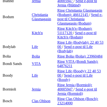
Blåtind
Jernia
40005947
/
Send e-post
til
Jernia (Blåtind)
Ring Christiania Glasmagasin
Christiania
(Bodum):
46612145
/
Send e-
Bodum
Glasmagasin
post
til Christiania
Glasmagasin (Bodum)
Ring Kitch'n (Bodum):
Kitch'n
51117120
/
Send e-post
til
Kitch'n (Bodum)
Ring Life (Bodylab):
22 40 53
Bodylab
Life
00
/
Send e-post
til Life
(Bodylab)
Bolia
Bolia
Ring Bolia (Bolia):
23960484
Ring VITA (Bondi Sands):
Bondi Sands
VITA
64876211
Ring Life (Boody):
22 40 53
Boody
Life
00
/
Send e-post
til Life
(Boody)
Ring Jernia (Bormioli):
Bormioli
Jernia
40005947
/
Send e-post
til
Jernia (Bormioli)
Ring Clas Ohlson (Bosch):
Bosch
Clas Ohlson
23214000