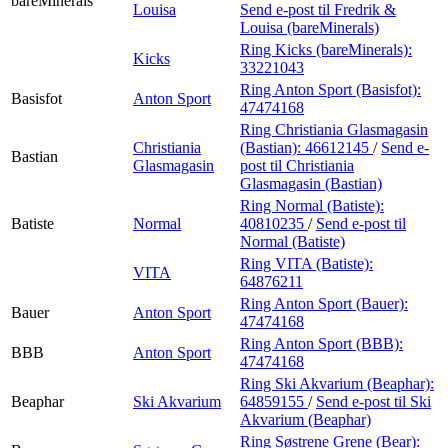
bareMinerals
Louisa
Send e-post
til Fredrik &
Louisa (bareMinerals)
Ring Kicks (bareMinerals):
Kicks
33221043
Ring Anton Sport (Basisfot):
Basisfot
Anton Sport
47474168
Ring Christiania Glasmagasin
Christiania
(Bastian):
46612145
/
Send e-
Bastian
Glasmagasin
post
til Christiania
Glasmagasin (Bastian)
Ring Normal (Batiste):
Batiste
Normal
40810235
/
Send e-post
til
Normal (Batiste)
Ring VITA (Batiste):
VITA
64876211
Ring Anton Sport (Bauer):
Bauer
Anton Sport
47474168
Ring Anton Sport (BBB):
BBB
Anton Sport
47474168
Ring Ski Akvarium (Beaphar):
Beaphar
Ski Akvarium
64859155
/
Send e-post
til Ski
Akvarium (Beaphar)
Ring Søstrene Grene (Bear):