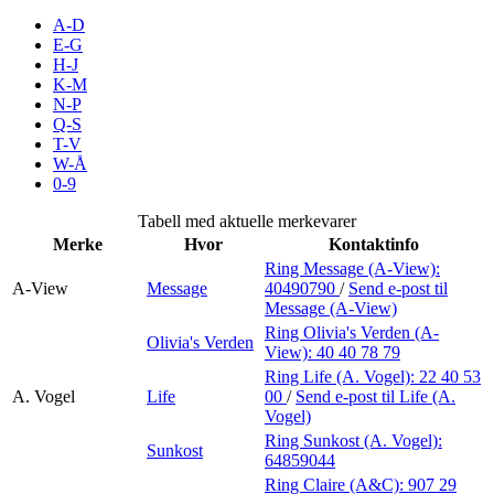
Inspirasjon
A-D
E-G
H-J
K-M
N-P
Søk
Q-S
T-V
W-Å
0-9
Åpningstider
Tabell med aktuelle merkevarer
Merke
Hvor
Kontaktinfo
Praktisk informasjon
Ring Message (A-View):
A-View
Message
40490790
/
Send e-post
til
Ledige stillinger
Message (A-View)
Magasin
Ring Olivia's Verden (A-
Olivia's Verden
View):
40 40 78 79
Gavekort
Ring Life (A. Vogel):
22 40 53
A. Vogel
Life
00
/
Send e-post
til Life (A.
Finn frem
Vogel)
Ring Sunkost (A. Vogel):
Sunkost
Personal Shopper
64859044
Ring Claire (A&C):
907 29