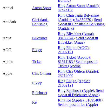
Börlind)
Ring Anton Sport (Anniel):
Anniel
Anton Sport
47474168
Ring Christiania Belysning
Christiania
(Antidark):
64859270
/
Send
Antidark
Belysning
e-post
til Christiania Belysning
(Antidark)
Ring Blivakker (Anua):
Anua
Blivakker
38189874
/
Send e-post
til
Blivakker (Anua)
Ring Elkjøp (AOC):
AOC
Elkjøp
21002121
Ring Ticket (Apollo):
Apollo
Ticket
81511183
/
Send e-post
til
Ticket (Apollo)
Ring Clas Ohlson (Apple):
Apple
Clas Ohlson
23214000
Ring Elkjøp (Apple):
Elkjøp
21002121
Ring Eplehuset (Apple):
Send
Eplehuset
e-post
til Eplehuset (Apple)
Ring Ice (Apple):
31095400
/
Ice
Send e-post
til Ice (Apple)