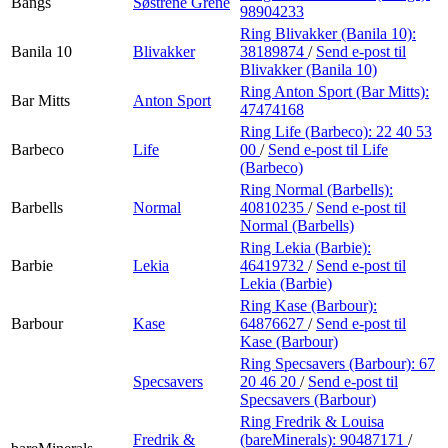
Bangs
Søstrene Grene
98904233
Ring Blivakker (Banila 10):
Banila 10
Blivakker
38189874
/
Send e-post
til
Blivakker (Banila 10)
Ring Anton Sport (Bar Mitts):
Bar Mitts
Anton Sport
47474168
Ring Life (Barbeco):
22 40 53
Barbeco
Life
00
/
Send e-post
til Life
(Barbeco)
Ring Normal (Barbells):
Barbells
Normal
40810235
/
Send e-post
til
Normal (Barbells)
Ring Lekia (Barbie):
Barbie
Lekia
46419732
/
Send e-post
til
Lekia (Barbie)
Ring Kase (Barbour):
Barbour
Kase
64876627
/
Send e-post
til
Kase (Barbour)
Ring Specsavers (Barbour):
67
Specsavers
20 46 20
/
Send e-post
til
Specsavers (Barbour)
Ring Fredrik & Louisa
Fredrik &
(bareMinerals):
90487171
/