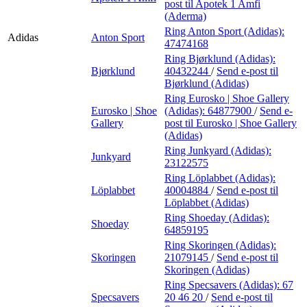
post
til Apotek 1 Amfi
(Aderma)
Ring Anton Sport (Adidas):
Adidas
Anton Sport
47474168
Ring Bjørklund (Adidas):
Bjørklund
40432244
/
Send e-post
til
Bjørklund (Adidas)
Ring Eurosko | Shoe Gallery
Eurosko | Shoe
(Adidas):
64877900
/
Send e-
Gallery
post
til Eurosko | Shoe Gallery
(Adidas)
Ring Junkyard (Adidas):
Junkyard
23122575
Ring Löplabbet (Adidas):
Löplabbet
40004884
/
Send e-post
til
Löplabbet (Adidas)
Ring Shoeday (Adidas):
Shoeday
64859195
Ring Skoringen (Adidas):
Skoringen
21079145
/
Send e-post
til
Skoringen (Adidas)
Ring Specsavers (Adidas):
67
Specsavers
20 46 20
/
Send e-post
til