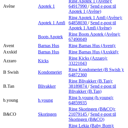
Ring Apotek 1 (Avène):
Avène
Apotek 1
64917990
/
Send e-post
til
Apotek 1 (Avène)
Ring Apotek 1 Amfi (Avène):
Apotek 1 Amfi
64858030
/
Send e-post
til
Apotek 1 Amfi (Avène)
Ring Boots Apotek (Avène):
Boots Apotek
67490049
Avent
Barnas Hus
Ring Barnas Hus (Avent):
Axxkid
Barnas Hus
Ring Barnas Hus (Axxkid):
Ring Kicks (Azzaro):
Azzaro
Kicks
33221043
Ring Kondomeriet (B Swish ):
B Swish
Kondomeriet
64872360
Ring Blivakker (B.Tan):
B.Tan
Blivakker
38189874
/
Send e-post
til
Blivakker (B.Tan)
Ring b.young (b.young):
b.young
b.young
64859935
Ring Skoringen (B&CO):
B&CO
Skoringen
21079145
/
Send e-post
til
Skoringen (B&CO)
Ring Lekia (Baby Born):