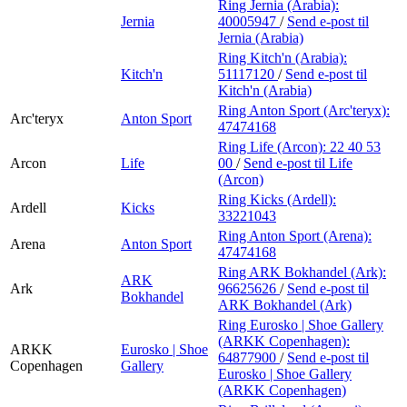
Ring Jernia (Arabia):
Jernia
40005947
/
Send e-post
til
Jernia (Arabia)
Ring Kitch'n (Arabia):
Kitch'n
51117120
/
Send e-post
til
Kitch'n (Arabia)
Ring Anton Sport (Arc'teryx):
Arc'teryx
Anton Sport
47474168
Ring Life (Arcon):
22 40 53
Arcon
Life
00
/
Send e-post
til Life
(Arcon)
Ring Kicks (Ardell):
Ardell
Kicks
33221043
Ring Anton Sport (Arena):
Arena
Anton Sport
47474168
Ring ARK Bokhandel (Ark):
ARK
Ark
96625626
/
Send e-post
til
Bokhandel
ARK Bokhandel (Ark)
Ring Eurosko | Shoe Gallery
(ARKK Copenhagen):
ARKK
Eurosko | Shoe
64877900
/
Send e-post
til
Copenhagen
Gallery
Eurosko | Shoe Gallery
(ARKK Copenhagen)