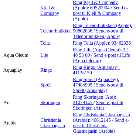
Ring Kjell & Company
Kjell &
(Apple):
69520904
/
Send e-
Company
post
til Kjell & Company
(Apple)
Ring Telenorbutikken (Apple):
Telenorbutikken
90802036
/
Send e-post
til
Telenorbutikken (Apple)
Telia
Ring Telia (Apple):
93462336
Ring Life (Aqua Oleum):
22
Aqua Oleum
Life
40 53 00
/
Send e-post
til Life
(Aqua Oleum)
Ring Ringo (Aquaplay):
Aquaplay
Ringo
41138150
Ring Sprell (Aquaplay):
Sprell
47484995
/
Send e-post
til
Sprell (Aquaplay)
Ring Skoringen (Ara):
Ara
Skoringen
21079145
/
Send e-post
til
Skoringen (Ara)
Ring Christiania Glasmagasin
Christiania
(Arabia):
46612145
/
Send e-
Arabia
Glasmagasin
post
til Christiania
Glasmagasin (Arabia)