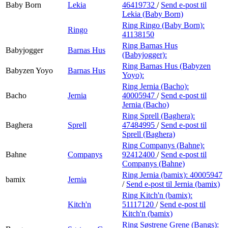
Baby Born
Lekia
46419732
/
Send e-post
til
Lekia (Baby Born)
Ring Ringo (Baby Born):
Ringo
41138150
Ring Barnas Hus
Babyjogger
Barnas Hus
(Babyjogger):
Ring Barnas Hus (Babyzen
Babyzen Yoyo
Barnas Hus
Yoyo):
Ring Jernia (Bacho):
Bacho
Jernia
40005947
/
Send e-post
til
Jernia (Bacho)
Ring Sprell (Baghera):
Baghera
Sprell
47484995
/
Send e-post
til
Sprell (Baghera)
Ring Companys (Bahne):
Bahne
Companys
92412400
/
Send e-post
til
Companys (Bahne)
Ring Jernia (bamix):
40005947
bamix
Jernia
/
Send e-post
til Jernia (bamix)
Ring Kitch'n (bamix):
Kitch'n
51117120
/
Send e-post
til
Kitch'n (bamix)
Ring Søstrene Grene (Bangs):