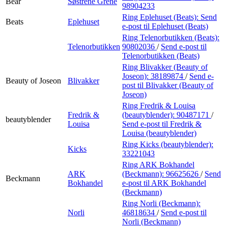
Bear
Søstrene Grene
98904233
Ring Eplehuset (Beats):
Send
Beats
Eplehuset
e-post
til Eplehuset (Beats)
Ring Telenorbutikken (Beats):
Telenorbutikken
90802036
/
Send e-post
til
Telenorbutikken (Beats)
Ring Blivakker (Beauty of
Joseon):
38189874
/
Send e-
Beauty of Joseon
Blivakker
post
til Blivakker (Beauty of
Joseon)
Ring Fredrik & Louisa
Fredrik &
(beautyblender):
90487171
/
beautyblender
Louisa
Send e-post
til Fredrik &
Louisa (beautyblender)
Ring Kicks (beautyblender):
Kicks
33221043
Ring ARK Bokhandel
ARK
(Beckmann):
96625626
/
Send
Beckmann
Bokhandel
e-post
til ARK Bokhandel
(Beckmann)
Ring Norli (Beckmann):
Norli
46818634
/
Send e-post
til
Norli (Beckmann)