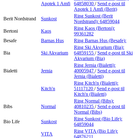
Apotek 1 Amfi
64858030
/
Send e-post
til
Apotek 1 Amfi (Berit)
Ring Sunkost (Berit
Berit Nordstrand
Sunkost
Nordstrand):
64859044
Ring Kaos (Bertoni):
Bertoni
Kaos
99361282
Besafe
Barnas Hus
Ring Barnas Hus (Besafe):
Ring Ski Akvarium (Bia):
Bia
Ski Akvarium
64859155
/
Send e-post
til Ski
Akvarium (Bia)
Ring Jernia (Bialetti):
Bialetti
Jernia
40005947
/
Send e-post
til
Jernia (Bialetti)
Ring Kitch'n (Bialetti):
Kitch'n
51117120
/
Send e-post
til
Kitch'n (Bialetti)
Ring Normal (Bibs):
Bibs
Normal
40810235
/
Send e-post
til
Normal (Bibs)
Ring Sunkost (Bio Life):
Bio Life
Sunkost
64859044
Ring VITA (Bio Life):
VITA
64876211