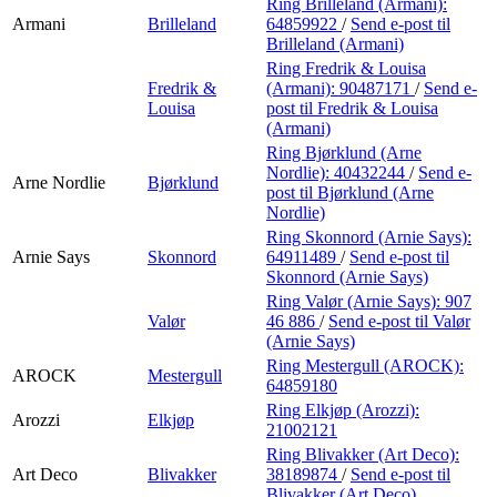
Ring Brilleland (Armani):
Armani
Brilleland
64859922
/
Send e-post
til
Brilleland (Armani)
Ring Fredrik & Louisa
Fredrik &
(Armani):
90487171
/
Send e-
Louisa
post
til Fredrik & Louisa
(Armani)
Ring Bjørklund (Arne
Nordlie):
40432244
/
Send e-
Arne Nordlie
Bjørklund
post
til Bjørklund (Arne
Nordlie)
Ring Skonnord (Arnie Says):
Arnie Says
Skonnord
64911489
/
Send e-post
til
Skonnord (Arnie Says)
Ring Valør (Arnie Says):
907
Valør
46 886
/
Send e-post
til Valør
(Arnie Says)
Ring Mestergull (AROCK):
AROCK
Mestergull
64859180
Ring Elkjøp (Arozzi):
Arozzi
Elkjøp
21002121
Ring Blivakker (Art Deco):
Art Deco
Blivakker
38189874
/
Send e-post
til
Blivakker (Art Deco)