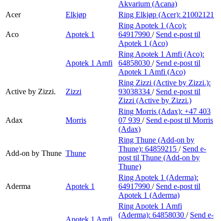
Akvarium (Acana)
Acer
Elkjøp
Ring Elkjøp (Acer):
21002121
Ring Apotek 1 (Aco):
Aco
Apotek 1
64917990
/
Send e-post
til
Apotek 1 (Aco)
Ring Apotek 1 Amfi (Aco):
Apotek 1 Amfi
64858030
/
Send e-post
til
Apotek 1 Amfi (Aco)
Ring Zizzi (Active by Zizzi.):
Active by Zizzi.
Zizzi
93038334
/
Send e-post
til
Zizzi (Active by Zizzi.)
Ring Morris (Adax):
+47 403
Adax
Morris
07 939
/
Send e-post
til Morris
(Adax)
Ring Thune (Add-on by
Thune):
64859215
/
Send e-
Add-on by Thune
Thune
post
til Thune (Add-on by
Thune)
Ring Apotek 1 (Aderma):
Aderma
Apotek 1
64917990
/
Send e-post
til
Apotek 1 (Aderma)
Ring Apotek 1 Amfi
(Aderma):
64858030
/
Send e-
Apotek 1 Amfi