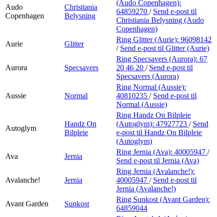
(Audo Copenhagen):
Audo
Christiania
64859270
/
Send e-post
til
Copenhagen
Belysning
Christiania Belysning (Audo
Copenhagen)
Ring Glitter (Aurie):
96098142
Aurie
Glitter
/
Send e-post
til Glitter (Aurie)
Ring Specsavers (Aurora):
67
Aurora
Specsavers
20 46 20
/
Send e-post
til
Specsavers (Aurora)
Ring Normal (Aussie):
Aussie
Normal
40810235
/
Send e-post
til
Normal (Aussie)
Ring Handz On Bilpleie
Handz On
(Autoglym):
47927723
/
Send
Autoglym
Bilpleie
e-post
til Handz On Bilpleie
(Autoglym)
Ring Jernia (Ava):
40005947
/
Ava
Jernia
Send e-post
til Jernia (Ava)
Ring Jernia (Avalanche!):
Avalanche!
Jernia
40005947
/
Send e-post
til
Jernia (Avalanche!)
Ring Sunkost (Avant Garden):
Avant Garden
Sunkost
64859044