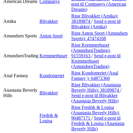
American Dreams
Companys
post
til Companys (American
Dreams)
Ring Blivakker (Amika):
Amika
Blivakker
38189874
/
Send e-post
til
Blivakker (Amika)
Ring Anton Sport (Amundsen
Amundsen Sports
Anton Sport
Sports):
47474168
Ring Kremmerhuset
(AmundsenTrading):
AmundsenTrading
Kremmerhuset
91559163
/
Send e-post
til
Kremmerhuset
(AmundsenTrading)
Ring Kondomeriet (Anal
Anal Fantasy
Kondomeriet
Fantasy ):
64872360
Ring Blivakker (Anastasia
Anastasia Beverly
Beverly Hills):
38189874
/
Blivakker
Hills
Send e-post
til Blivakker
(Anastasia Beverly Hills)
Ring Fredrik & Louisa
(Anastasia Beverly Hills):
Fredrik &
90487171
/
Send e-post
til
Louisa
Fredrik & Louisa (Anastasia
Beverly Hills)