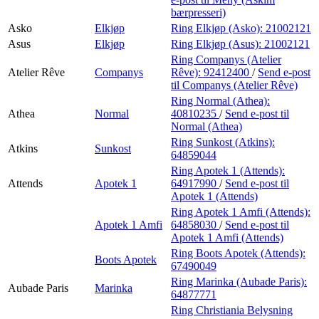
bærpresseri)
Asko
Elkjøp
Ring Elkjøp (Asko):
21002121
Asus
Elkjøp
Ring Elkjøp (Asus):
21002121
Ring Companys (Atelier
Atelier Rêve
Companys
Rêve):
92412400
/
Send e-post
til Companys (Atelier Rêve)
Ring Normal (Athea):
Athea
Normal
40810235
/
Send e-post
til
Normal (Athea)
Ring Sunkost (Atkins):
Atkins
Sunkost
64859044
Ring Apotek 1 (Attends):
Attends
Apotek 1
64917990
/
Send e-post
til
Apotek 1 (Attends)
Ring Apotek 1 Amfi (Attends):
Apotek 1 Amfi
64858030
/
Send e-post
til
Apotek 1 Amfi (Attends)
Ring Boots Apotek (Attends):
Boots Apotek
67490049
Ring Marinka (Aubade Paris):
Aubade Paris
Marinka
64877771
Ring Christiania Belysning