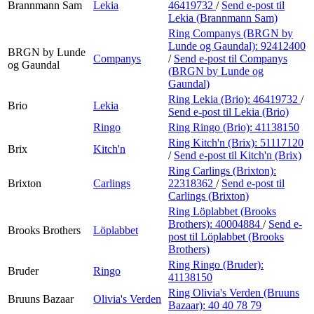
Brannmann Sam
Lekia
46419732
/
Send e-post
til
Lekia (Brannmann Sam)
Ring Companys (BRGN by
Lunde og Gaundal):
92412400
BRGN by Lunde
Companys
/
Send e-post
til Companys
og Gaundal
(BRGN by Lunde og
Gaundal)
Ring Lekia (Brio):
46419732
/
Brio
Lekia
Send e-post
til Lekia (Brio)
Ringo
Ring Ringo (Brio):
41138150
Ring Kitch'n (Brix):
51117120
Brix
Kitch'n
/
Send e-post
til Kitch'n (Brix)
Ring Carlings (Brixton):
Brixton
Carlings
22318362
/
Send e-post
til
Carlings (Brixton)
Ring Löplabbet (Brooks
Brothers):
40004884
/
Send e-
Brooks Brothers
Löplabbet
post
til Löplabbet (Brooks
Brothers)
Ring Ringo (Bruder):
Bruder
Ringo
41138150
Ring Olivia's Verden (Bruuns
Bruuns Bazaar
Olivia's Verden
Bazaar):
40 40 78 79