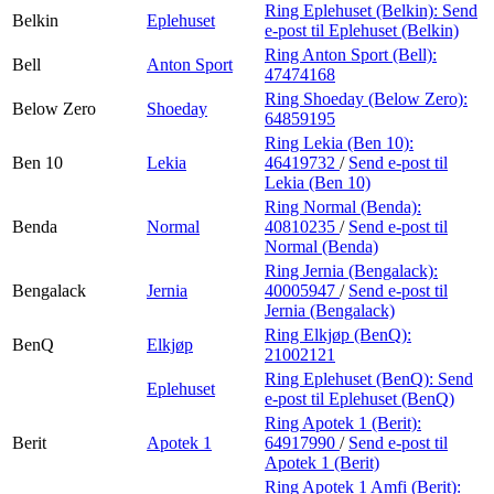
Ring Eplehuset (Belkin):
Send
Belkin
Eplehuset
e-post
til Eplehuset (Belkin)
Ring Anton Sport (Bell):
Bell
Anton Sport
47474168
Ring Shoeday (Below Zero):
Below Zero
Shoeday
64859195
Ring Lekia (Ben 10):
Ben 10
Lekia
46419732
/
Send e-post
til
Lekia (Ben 10)
Ring Normal (Benda):
Benda
Normal
40810235
/
Send e-post
til
Normal (Benda)
Ring Jernia (Bengalack):
Bengalack
Jernia
40005947
/
Send e-post
til
Jernia (Bengalack)
Ring Elkjøp (BenQ):
BenQ
Elkjøp
21002121
Ring Eplehuset (BenQ):
Send
Eplehuset
e-post
til Eplehuset (BenQ)
Ring Apotek 1 (Berit):
Berit
Apotek 1
64917990
/
Send e-post
til
Apotek 1 (Berit)
Ring Apotek 1 Amfi (Berit):