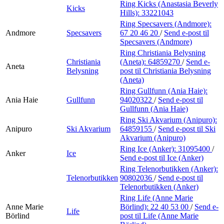
Ring Kicks (Anastasia Beverly
Kicks
Hills):
33221043
Ring Specsavers (Andmore):
Andmore
Specsavers
67 20 46 20
/
Send e-post
til
Specsavers (Andmore)
Ring Christiania Belysning
Christiania
(Aneta):
64859270
/
Send e-
Aneta
Belysning
post
til Christiania Belysning
(Aneta)
Ring Gullfunn (Ania Haie):
Ania Haie
Gullfunn
94020322
/
Send e-post
til
Gullfunn (Ania Haie)
Ring Ski Akvarium (Anipuro):
Anipuro
Ski Akvarium
64859155
/
Send e-post
til Ski
Akvarium (Anipuro)
Ring Ice (Anker):
31095400
/
Anker
Ice
Send e-post
til Ice (Anker)
Ring Telenorbutikken (Anker):
Telenorbutikken
90802036
/
Send e-post
til
Telenorbutikken (Anker)
Ring Life (Anne Marie
Anne Marie
Börlind):
22 40 53 00
/
Send e-
Life
Börlind
post
til Life (Anne Marie