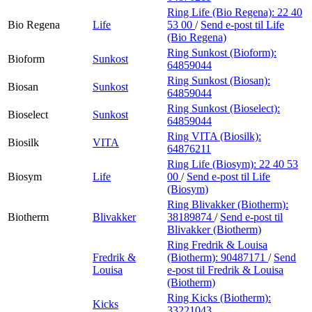
Ring Life (Bio Regena):
22 40
Bio Regena
Life
53 00
/
Send e-post
til Life
(Bio Regena)
Ring Sunkost (Bioform):
Bioform
Sunkost
64859044
Ring Sunkost (Biosan):
Biosan
Sunkost
64859044
Ring Sunkost (Bioselect):
Bioselect
Sunkost
64859044
Ring VITA (Biosilk):
Biosilk
VITA
64876211
Ring Life (Biosym):
22 40 53
Biosym
Life
00
/
Send e-post
til Life
(Biosym)
Ring Blivakker (Biotherm):
Biotherm
Blivakker
38189874
/
Send e-post
til
Blivakker (Biotherm)
Ring Fredrik & Louisa
Fredrik &
(Biotherm):
90487171
/
Send
Louisa
e-post
til Fredrik & Louisa
(Biotherm)
Ring Kicks (Biotherm):
Kicks
33221043