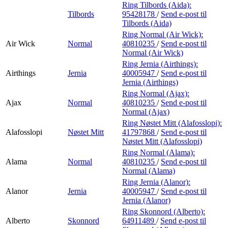
Ring Tilbords (Aida):
Tilbords
95428178
/
Send e-post
til
Tilbords (Aida)
Ring Normal (Air Wick):
Air Wick
Normal
40810235
/
Send e-post
til
Normal (Air Wick)
Ring Jernia (Airthings):
Airthings
Jernia
40005947
/
Send e-post
til
Jernia (Airthings)
Ring Normal (Ajax):
Ajax
Normal
40810235
/
Send e-post
til
Normal (Ajax)
Ring Nøstet Mitt (Alafosslopi):
Alafosslopi
Nøstet Mitt
41797868
/
Send e-post
til
Nøstet Mitt (Alafosslopi)
Ring Normal (Alama):
Alama
Normal
40810235
/
Send e-post
til
Normal (Alama)
Ring Jernia (Alanor):
Alanor
Jernia
40005947
/
Send e-post
til
Jernia (Alanor)
Ring Skonnord (Alberto):
Alberto
Skonnord
64911489
/
Send e-post
til