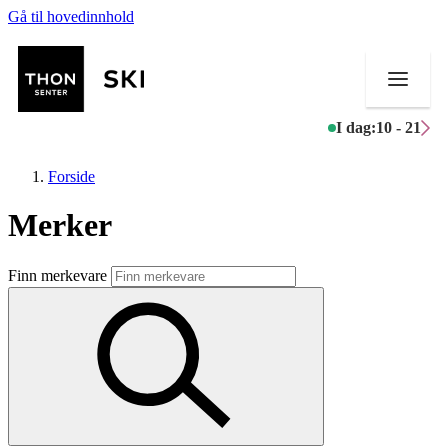
Gå til hovedinnhold
I dag:
10 - 21
Forside
Merker
Butikker
Finn merkevare
Mat og drikke
Helse
Aktiviteter
Tilbud