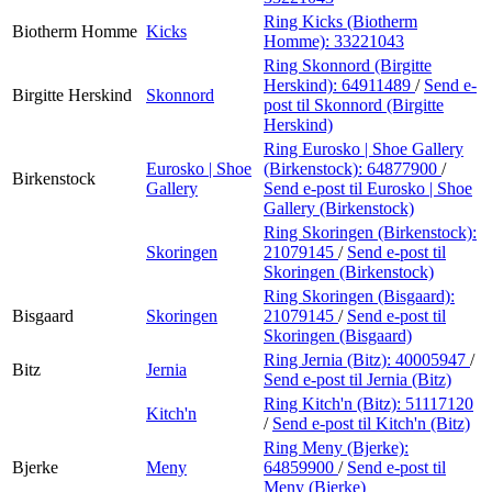
Ring Kicks (Biotherm
Biotherm Homme
Kicks
Homme):
33221043
Ring Skonnord (Birgitte
Herskind):
64911489
/
Send e-
Birgitte Herskind
Skonnord
post
til Skonnord (Birgitte
Herskind)
Ring Eurosko | Shoe Gallery
Eurosko | Shoe
(Birkenstock):
64877900
/
Birkenstock
Gallery
Send e-post
til Eurosko | Shoe
Gallery (Birkenstock)
Ring Skoringen (Birkenstock):
Skoringen
21079145
/
Send e-post
til
Skoringen (Birkenstock)
Ring Skoringen (Bisgaard):
Bisgaard
Skoringen
21079145
/
Send e-post
til
Skoringen (Bisgaard)
Ring Jernia (Bitz):
40005947
/
Bitz
Jernia
Send e-post
til Jernia (Bitz)
Ring Kitch'n (Bitz):
51117120
Kitch'n
/
Send e-post
til Kitch'n (Bitz)
Ring Meny (Bjerke):
Bjerke
Meny
64859900
/
Send e-post
til
Meny (Bjerke)