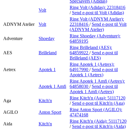
Specsavers (Adidas)
Ring Volt (Adidas):
22318416
Volt
/
Send e-post
til Volt (Adidas)
Ring Volt (ADNYM Atelier):
ADNYM Atelier
Volt
22318416
/
Send e-post
til Volt
(ADNYM Atelier)
Ring Shoeday (Adventure):
Adventure
Shoeday
64859195
Ring Brilleland (AES):
AES
Brilleland
64859922
/
Send e-post
til
Brilleland (AES)
Ring Apotek 1 (Aetrex):
Aetrex
Apotek 1
64917990
/
Send e-post
til
Apotek 1 (Aetrex)
Ring Apotek 1 Amfi (Aetrex):
Apotek 1 Amfi
64858030
/
Send e-post
til
Apotek 1 Amfi (Aetrex)
Ring Kitch'n (Aga):
51117120
Aga
Kitch'n
/
Send e-post
til Kitch'n (Aga)
Ring Anton Sport (AGILO):
AGILO
Anton Sport
47474168
Ring Kitch'n (Aida):
51117120
Aida
Kitch'n
/
Send e-post
til Kitch'n (Aida)