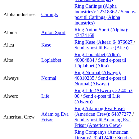
Ring Carlings (Alpha
industries):
22318362
/
Send e-
Alpha industries
Carlings
post
til Carlings (Alpha
industries)
Ring Anton Sport (Alpina):
Alpina
Anton Sport
47474168
Ring Kase (Altea):
64876627
/
Altea
Kase
Send e-post
til Kase (Altea)
Ring Löplabbet (Altra):
Altra
Löplabbet
40004884
/
Send e-post
til
Löplabbet (Altra)
Ring Normal (Always):
Always
Normal
40810235
/
Send e-post
til
Normal (Always)
Ring Life (Alwero):
22 40 53
Alwero
Life
00
/
Send e-post
til Life
(Alwero)
Ring Adam og Eva Frisør
Adam og Eva
(American Crew):
64877277
/
American Crew
Frisør
Send e-post
til Adam og Eva
Frisør (American Crew)
Ring Companys (American
Dreams):
92412400
/
Send e-