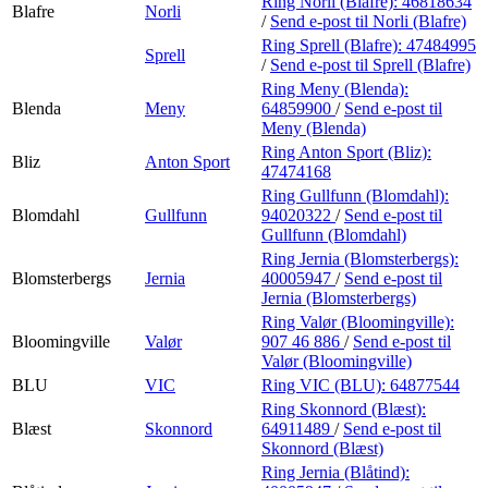
Ring Norli (Blafre):
46818634
Blafre
Norli
/
Send e-post
til Norli (Blafre)
Ring Sprell (Blafre):
47484995
Sprell
/
Send e-post
til Sprell (Blafre)
Ring Meny (Blenda):
Blenda
Meny
64859900
/
Send e-post
til
Meny (Blenda)
Ring Anton Sport (Bliz):
Bliz
Anton Sport
47474168
Ring Gullfunn (Blomdahl):
Blomdahl
Gullfunn
94020322
/
Send e-post
til
Gullfunn (Blomdahl)
Ring Jernia (Blomsterbergs):
Blomsterbergs
Jernia
40005947
/
Send e-post
til
Jernia (Blomsterbergs)
Ring Valør (Bloomingville):
Bloomingville
Valør
907 46 886
/
Send e-post
til
Valør (Bloomingville)
BLU
VIC
Ring VIC (BLU):
64877544
Ring Skonnord (Blæst):
Blæst
Skonnord
64911489
/
Send e-post
til
Skonnord (Blæst)
Ring Jernia (Blåtind):