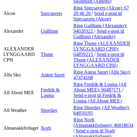
Skonnord (Alberto)
Ring Specsavers (Alcon):
67
Alcon
Specsavers
20 46 20
/
Send e-post
til
Specsavers (Alcon)
Ring Gullfunn (Alexander):
Alexander
Gullfunn
94020322
/
Send e-post
til
Gullfunn (Alexander)
Ring Thune (ALEXANDER
ALEXANDER
LYNGGAARD CPH):
LYNGGAARD
Thune
64859215
/
Send e-post
til
CPH
Thune (ALEXANDER
LYNGGAARD CPH)
Ring Anton Sport (Alfa Sko):
Alfa Sko
Anton Sport
47474168
Ring Fredrik & Louisa (All
Fredrik &
About MEE):
90487171
/
All About MEE
Louisa
Send e-post
til Fredrik &
Louisa (All About MEE)
Ring Shoeday (All Weather):
All Weather
Shoeday
64859195
Ring Norli
(Almanakkforlaget):
46818634
Almanakkforlaget
Norli
/
Send e-post
til Norli
(Almanakkforlaget)