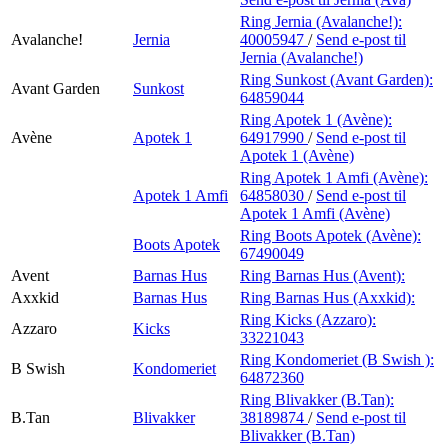
Ring Jernia (Avalanche!):
Avalanche!
Jernia
40005947
/
Send e-post
til
Jernia (Avalanche!)
Ring Sunkost (Avant Garden):
Avant Garden
Sunkost
64859044
Ring Apotek 1 (Avène):
Avène
Apotek 1
64917990
/
Send e-post
til
Apotek 1 (Avène)
Ring Apotek 1 Amfi (Avène):
Apotek 1 Amfi
64858030
/
Send e-post
til
Apotek 1 Amfi (Avène)
Ring Boots Apotek (Avène):
Boots Apotek
67490049
Avent
Barnas Hus
Ring Barnas Hus (Avent):
Axxkid
Barnas Hus
Ring Barnas Hus (Axxkid):
Ring Kicks (Azzaro):
Azzaro
Kicks
33221043
Ring Kondomeriet (B Swish ):
B Swish
Kondomeriet
64872360
Ring Blivakker (B.Tan):
B.Tan
Blivakker
38189874
/
Send e-post
til
Blivakker (B.Tan)