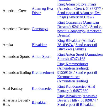
Ring Adam og Eva Frisør
Adam og Eva
(American Crew):
64877277
/
American Crew
Frisør
Send e-post
til Adam og Eva
Frisør (American Crew)
Ring Companys (American
Dreams):
92412400
/
Send e-
American Dreams
Companys
post
til Companys (American
Dreams)
Ring Blivakker (Amika):
Amika
Blivakker
38189874
/
Send e-post
til
Blivakker (Amika)
Ring Anton Sport (Amundsen
Amundsen Sports
Anton Sport
Sports):
47474168
Ring Kremmerhuset
(AmundsenTrading):
AmundsenTrading
Kremmerhuset
91559163
/
Send e-post
til
Kremmerhuset
(AmundsenTrading)
Ring Kondomeriet (Anal
Anal Fantasy
Kondomeriet
Fantasy ):
64872360
Ring Blivakker (Anastasia
Anastasia Beverly
Beverly Hills):
38189874
/
Blivakker
Hills
Send e-post
til Blivakker