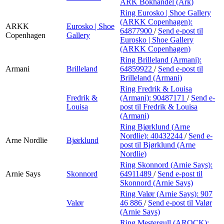
ARK Bokhandel (Ark)
Ring Eurosko | Shoe Gallery
(ARKK Copenhagen):
ARKK
Eurosko | Shoe
64877900
/
Send e-post
til
Copenhagen
Gallery
Eurosko | Shoe Gallery
(ARKK Copenhagen)
Ring Brilleland (Armani):
Armani
Brilleland
64859922
/
Send e-post
til
Brilleland (Armani)
Ring Fredrik & Louisa
Fredrik &
(Armani):
90487171
/
Send e-
Louisa
post
til Fredrik & Louisa
(Armani)
Ring Bjørklund (Arne
Nordlie):
40432244
/
Send e-
Arne Nordlie
Bjørklund
post
til Bjørklund (Arne
Nordlie)
Ring Skonnord (Arnie Says):
Arnie Says
Skonnord
64911489
/
Send e-post
til
Skonnord (Arnie Says)
Ring Valør (Arnie Says):
907
Valør
46 886
/
Send e-post
til Valør
(Arnie Says)
Ring Mestergull (AROCK):