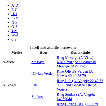
Inspirasjon
A-D
E-G
H-J
K-M
N-P
Søk
Q-S
T-V
W-Å
0-9
Åpningstider
Tabell med aktuelle merkevarer
Merke
Hvor
Kontaktinfo
Praktisk informasjon
Ring Message (A-View):
A-View
Message
40490790
/
Send e-post
til
Ledige stillinger
Message (A-View)
Magasin
Ring Olivia's Verden (A-
Olivia's Verden
View):
40 40 78 79
Gavekort
Ring Life (A. Vogel):
22 40 53
A. Vogel
Life
00
/
Send e-post
til Life (A.
Finn frem
Vogel)
Ring Sunkost (A. Vogel):
Sunkost
Personal Shopper
64859044
Ring Claire (A&C):
907 29