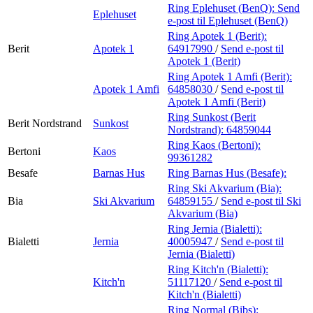
Ring Eplehuset (BenQ):
Send
Eplehuset
e-post
til Eplehuset (BenQ)
Ring Apotek 1 (Berit):
Berit
Apotek 1
64917990
/
Send e-post
til
Apotek 1 (Berit)
Ring Apotek 1 Amfi (Berit):
Apotek 1 Amfi
64858030
/
Send e-post
til
Apotek 1 Amfi (Berit)
Ring Sunkost (Berit
Berit Nordstrand
Sunkost
Nordstrand):
64859044
Ring Kaos (Bertoni):
Bertoni
Kaos
99361282
Besafe
Barnas Hus
Ring Barnas Hus (Besafe):
Ring Ski Akvarium (Bia):
Bia
Ski Akvarium
64859155
/
Send e-post
til Ski
Akvarium (Bia)
Ring Jernia (Bialetti):
Bialetti
Jernia
40005947
/
Send e-post
til
Jernia (Bialetti)
Ring Kitch'n (Bialetti):
Kitch'n
51117120
/
Send e-post
til
Kitch'n (Bialetti)
Ring Normal (Bibs):