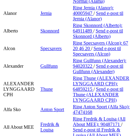
Normal (Alama)
Ring Jernia (Alanor):
Alanor
Jernia
40005947
/
Send e-post
til
Jernia (Alanor)
Ring Skonnord (Alberto):
Alberto
Skonnord
64911489
/
Send e-post
til
Skonnord (Alberto)
Ring Specsavers (Alcon):
67
Alcon
Specsavers
20 46 20
/
Send e-post
til
Specsavers (Alcon)
Ring Gullfunn (Alexander):
Alexander
Gullfunn
94020322
/
Send e-post
til
Gullfunn (Alexander)
Ring Thune (ALEXANDER
ALEXANDER
LYNGGAARD CPH):
LYNGGAARD
Thune
64859215
/
Send e-post
til
CPH
Thune (ALEXANDER
LYNGGAARD CPH)
Ring Anton Sport (Alfa Sko):
Alfa Sko
Anton Sport
47474168
Ring Fredrik & Louisa (All
Fredrik &
About MEE):
90487171
/
All About MEE
Louisa
Send e-post
til Fredrik &
Louisa (All About MEE)