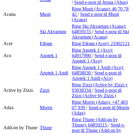
/
Send e-post
til Jernia (Abus)
Ring Musti (Acana):
46 70 78
Acana
Musti
42
/
Send e-post
til Musti
(Acana)
Ring Ski Akvarium (Acana):
Ski Akvarium
64859155
/
Send e-post
til Ski
Akvarium (Acana)
Acer
Elkjøp
Ring Elkjøp (Acer):
21002121
Ring Apotek 1 (Aco):
Aco
Apotek 1
64917990
/
Send e-post
til
Apotek 1 (Aco)
Ring Apotek 1 Amfi (Aco):
Apotek 1 Amfi
64858030
/
Send e-post
til
Apotek 1 Amfi (Aco)
Ring Zizzi (Active by Zizzi.):
Active by Zizzi.
Zizzi
93038334
/
Send e-post
til
Zizzi (Active by Zizzi.)
Ring Morris (Adax):
+47 403
Adax
Morris
07 939
/
Send e-post
til Morris
(Adax)
Ring Thune (Add-on by
Thune):
64859215
/
Send e-
Add-on by Thune
Thune
post
til Thune (Add-on by