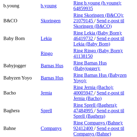
Ring b.young (b.young):
b.young
b.young
64859935
Ring Skoringen (B&CO):
B&CO
Skoringen
21079145
/
Send e-post
til
Skoringen (B&CO)
Ring Lekia (Baby Born):
Baby Born
Lekia
46419732
/
Send e-post
til
Lekia (Baby Born)
Ring Ringo (Baby Born):
Ringo
41138150
Ring Barnas Hus
Babyjogger
Barnas Hus
(Babyjogger):
Ring Barnas Hus (Babyzen
Babyzen Yoyo
Barnas Hus
Yoyo):
Ring Jernia (Bacho):
Bacho
Jernia
40005947
/
Send e-post
til
Jernia (Bacho)
Ring Sprell (Baghera):
Baghera
Sprell
47484995
/
Send e-post
til
Sprell (Baghera)
Ring Companys (Bahne):
Bahne
Companys
92412400
/
Send e-post
til
Companys (Bahne)