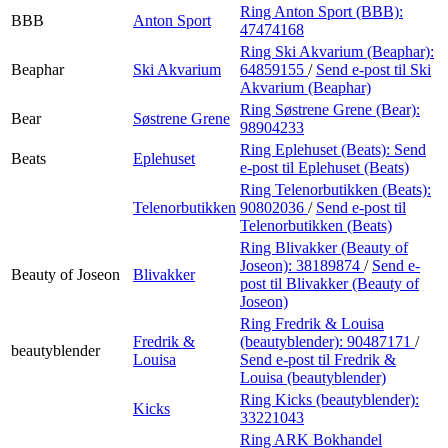
Ring Anton Sport (BBB):
BBB
Anton Sport
47474168
Ring Ski Akvarium (Beaphar):
Beaphar
Ski Akvarium
64859155
/
Send e-post
til Ski
Akvarium (Beaphar)
Ring Søstrene Grene (Bear):
Bear
Søstrene Grene
98904233
Ring Eplehuset (Beats):
Send
Beats
Eplehuset
e-post
til Eplehuset (Beats)
Ring Telenorbutikken (Beats):
Telenorbutikken
90802036
/
Send e-post
til
Telenorbutikken (Beats)
Ring Blivakker (Beauty of
Joseon):
38189874
/
Send e-
Beauty of Joseon
Blivakker
post
til Blivakker (Beauty of
Joseon)
Ring Fredrik & Louisa
Fredrik &
(beautyblender):
90487171
/
beautyblender
Louisa
Send e-post
til Fredrik &
Louisa (beautyblender)
Ring Kicks (beautyblender):
Kicks
33221043
Ring ARK Bokhandel