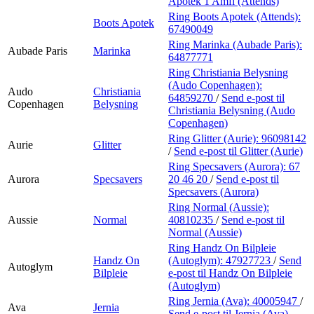
Apotek 1 Amfi (Attends)
Ring Boots Apotek (Attends):
Boots Apotek
67490049
Ring Marinka (Aubade Paris):
Aubade Paris
Marinka
64877771
Ring Christiania Belysning
(Audo Copenhagen):
Audo
Christiania
64859270
/
Send e-post
til
Copenhagen
Belysning
Christiania Belysning (Audo
Copenhagen)
Ring Glitter (Aurie):
96098142
Aurie
Glitter
/
Send e-post
til Glitter (Aurie)
Ring Specsavers (Aurora):
67
Aurora
Specsavers
20 46 20
/
Send e-post
til
Specsavers (Aurora)
Ring Normal (Aussie):
Aussie
Normal
40810235
/
Send e-post
til
Normal (Aussie)
Ring Handz On Bilpleie
Handz On
(Autoglym):
47927723
/
Send
Autoglym
Bilpleie
e-post
til Handz On Bilpleie
(Autoglym)
Ring Jernia (Ava):
40005947
/
Ava
Jernia
Send e-post
til Jernia (Ava)