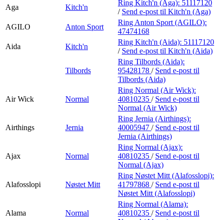
Ring Kitch'n (Aga):
51117120
Aga
Kitch'n
/
Send e-post
til Kitch'n (Aga)
Ring Anton Sport (AGILO):
AGILO
Anton Sport
47474168
Ring Kitch'n (Aida):
51117120
Aida
Kitch'n
/
Send e-post
til Kitch'n (Aida)
Ring Tilbords (Aida):
Tilbords
95428178
/
Send e-post
til
Tilbords (Aida)
Ring Normal (Air Wick):
Air Wick
Normal
40810235
/
Send e-post
til
Normal (Air Wick)
Ring Jernia (Airthings):
Airthings
Jernia
40005947
/
Send e-post
til
Jernia (Airthings)
Ring Normal (Ajax):
Ajax
Normal
40810235
/
Send e-post
til
Normal (Ajax)
Ring Nøstet Mitt (Alafosslopi):
Alafosslopi
Nøstet Mitt
41797868
/
Send e-post
til
Nøstet Mitt (Alafosslopi)
Ring Normal (Alama):
Alama
Normal
40810235
/
Send e-post
til