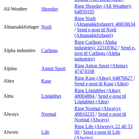
Ring Shoeday (All Weather):
All Weather
Shoeday
64859195
Ring Norli
(Almanakkforlaget):
46818634
Almanakkforlaget
Norli
/
Send e-post
til Norli
(Almanakkforlaget)
Ring Carlings (Alpha
industries):
22318362
/
Send e-
Alpha industries
Carlings
post
til Carlings (Alpha
industries)
Ring Anton Sport (Alpina):
Alpina
Anton Sport
47474168
Ring Kase (Altea):
64876627
/
Altea
Kase
Send e-post
til Kase (Altea)
Ring Löplabbet (Altra):
Altra
Löplabbet
40004884
/
Send e-post
til
Löplabbet (Altra)
Ring Normal (Always):
Always
Normal
40810235
/
Send e-post
til
Normal (Always)
Ring Life (Alwero):
22 40 53
Alwero
Life
00
/
Send e-post
til Life
(Alwero)