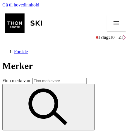
Gå til hovedinnhold
I dag:
10 - 21
Forside
Merker
Butikker
Finn merkevare
Mat og drikke
Helse
Aktiviteter
Tilbud