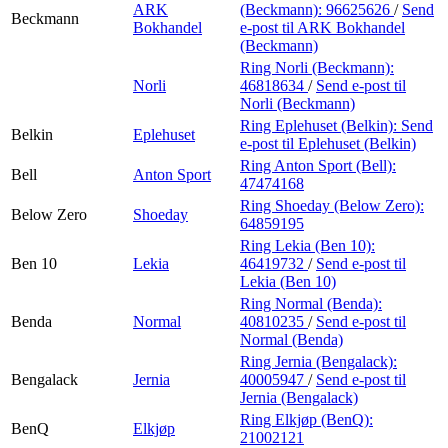
ARK
(Beckmann):
96625626
/
Send
Beckmann
Bokhandel
e-post
til ARK Bokhandel
(Beckmann)
Ring Norli (Beckmann):
Norli
46818634
/
Send e-post
til
Norli (Beckmann)
Ring Eplehuset (Belkin):
Send
Belkin
Eplehuset
e-post
til Eplehuset (Belkin)
Ring Anton Sport (Bell):
Bell
Anton Sport
47474168
Ring Shoeday (Below Zero):
Below Zero
Shoeday
64859195
Ring Lekia (Ben 10):
Ben 10
Lekia
46419732
/
Send e-post
til
Lekia (Ben 10)
Ring Normal (Benda):
Benda
Normal
40810235
/
Send e-post
til
Normal (Benda)
Ring Jernia (Bengalack):
Bengalack
Jernia
40005947
/
Send e-post
til
Jernia (Bengalack)
Ring Elkjøp (BenQ):
BenQ
Elkjøp
21002121