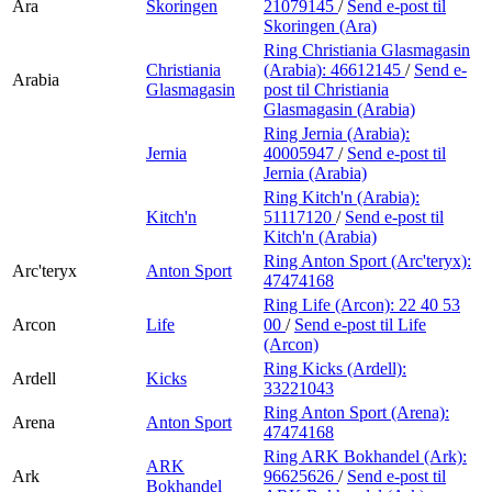
Ara
Skoringen
21079145
/
Send e-post
til
Skoringen (Ara)
Ring Christiania Glasmagasin
Christiania
(Arabia):
46612145
/
Send e-
Arabia
Glasmagasin
post
til Christiania
Glasmagasin (Arabia)
Ring Jernia (Arabia):
Jernia
40005947
/
Send e-post
til
Jernia (Arabia)
Ring Kitch'n (Arabia):
Kitch'n
51117120
/
Send e-post
til
Kitch'n (Arabia)
Ring Anton Sport (Arc'teryx):
Arc'teryx
Anton Sport
47474168
Ring Life (Arcon):
22 40 53
Arcon
Life
00
/
Send e-post
til Life
(Arcon)
Ring Kicks (Ardell):
Ardell
Kicks
33221043
Ring Anton Sport (Arena):
Arena
Anton Sport
47474168
Ring ARK Bokhandel (Ark):
ARK
Ark
96625626
/
Send e-post
til
Bokhandel