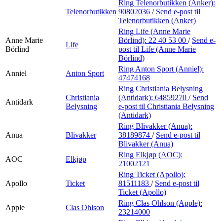
Ring Telenorbutikken (Anker):
Telenorbutikken
90802036
/
Send e-post
til
Telenorbutikken (Anker)
Ring Life (Anne Marie
Anne Marie
Börlind):
22 40 53 00
/
Send e-
Life
Börlind
post
til Life (Anne Marie
Börlind)
Ring Anton Sport (Anniel):
Anniel
Anton Sport
47474168
Ring Christiania Belysning
Christiania
(Antidark):
64859270
/
Send
Antidark
Belysning
e-post
til Christiania Belysning
(Antidark)
Ring Blivakker (Anua):
Anua
Blivakker
38189874
/
Send e-post
til
Blivakker (Anua)
Ring Elkjøp (AOC):
AOC
Elkjøp
21002121
Ring Ticket (Apollo):
Apollo
Ticket
81511183
/
Send e-post
til
Ticket (Apollo)
Ring Clas Ohlson (Apple):
Apple
Clas Ohlson
23214000