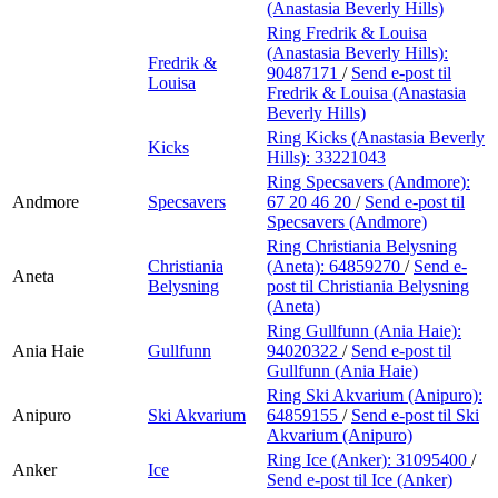
(Anastasia Beverly Hills)
Ring Fredrik & Louisa
(Anastasia Beverly Hills):
Fredrik &
90487171
/
Send e-post
til
Louisa
Fredrik & Louisa (Anastasia
Beverly Hills)
Ring Kicks (Anastasia Beverly
Kicks
Hills):
33221043
Ring Specsavers (Andmore):
Andmore
Specsavers
67 20 46 20
/
Send e-post
til
Specsavers (Andmore)
Ring Christiania Belysning
Christiania
(Aneta):
64859270
/
Send e-
Aneta
Belysning
post
til Christiania Belysning
(Aneta)
Ring Gullfunn (Ania Haie):
Ania Haie
Gullfunn
94020322
/
Send e-post
til
Gullfunn (Ania Haie)
Ring Ski Akvarium (Anipuro):
Anipuro
Ski Akvarium
64859155
/
Send e-post
til Ski
Akvarium (Anipuro)
Ring Ice (Anker):
31095400
/
Anker
Ice
Send e-post
til Ice (Anker)