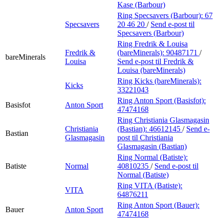
Kase (Barbour)
Ring Specsavers (Barbour):
67
Specsavers
20 46 20
/
Send e-post
til
Specsavers (Barbour)
Ring Fredrik & Louisa
Fredrik &
(bareMinerals):
90487171
/
bareMinerals
Louisa
Send e-post
til Fredrik &
Louisa (bareMinerals)
Ring Kicks (bareMinerals):
Kicks
33221043
Ring Anton Sport (Basisfot):
Basisfot
Anton Sport
47474168
Ring Christiania Glasmagasin
Christiania
(Bastian):
46612145
/
Send e-
Bastian
Glasmagasin
post
til Christiania
Glasmagasin (Bastian)
Ring Normal (Batiste):
Batiste
Normal
40810235
/
Send e-post
til
Normal (Batiste)
Ring VITA (Batiste):
VITA
64876211
Ring Anton Sport (Bauer):
Bauer
Anton Sport
47474168