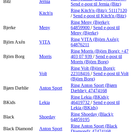
Bitz
Jernia
Send e-post
til Jernia (Bitz)
Ring Kitch'n (Bitz):
51117120
Kitch'n
/
Send e-post
til Kitch'n (Bitz)
Ring Meny (Bjerke):
Bjerke
Meny
64859900
/
Send e-post
til
Meny (Bjerke)
Ring VITA (Björn Axén):
Björn Axén
VITA
64876211
Ring Morris (Björn Borg):
+47
Björn Borg
Morris
403 07 939
/
Send e-post
til
Morris (Björn Borg)
Ring Volt (Björn Borg):
Volt
22318416
/
Send e-post
til Volt
(Björn Borg)
Ring Anton Sport (Bjørn
Bjørn Dæhlie
Anton Sport
Dæhlie):
47474168
Ring Lekia (BKids):
BKids
Lekia
46419732
/
Send e-post
til
Lekia (BKids)
Ring Shoeday (Black):
Black
Shoeday
64859195
Ring Anton Sport (Black
Black Diamond
Anton Sport
Diamond):
47474168