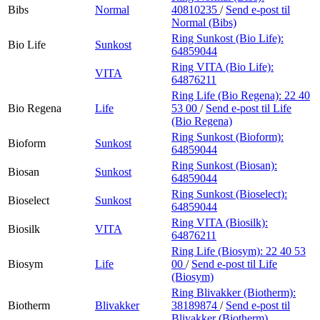
Bibs
Normal
40810235
/
Send e-post
til
Normal (Bibs)
Ring Sunkost (Bio Life):
Bio Life
Sunkost
64859044
Ring VITA (Bio Life):
VITA
64876211
Ring Life (Bio Regena):
22 40
Bio Regena
Life
53 00
/
Send e-post
til Life
(Bio Regena)
Ring Sunkost (Bioform):
Bioform
Sunkost
64859044
Ring Sunkost (Biosan):
Biosan
Sunkost
64859044
Ring Sunkost (Bioselect):
Bioselect
Sunkost
64859044
Ring VITA (Biosilk):
Biosilk
VITA
64876211
Ring Life (Biosym):
22 40 53
Biosym
Life
00
/
Send e-post
til Life
(Biosym)
Ring Blivakker (Biotherm):
Biotherm
Blivakker
38189874
/
Send e-post
til
Blivakker (Biotherm)