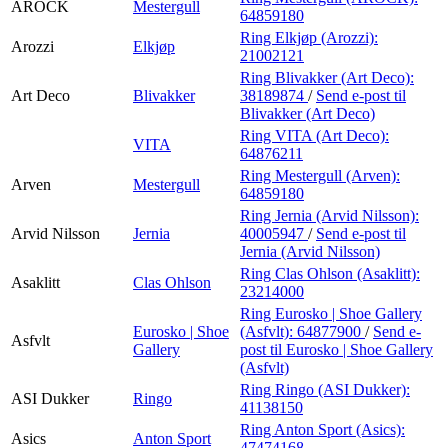
AROCK
Mestergull
64859180
Ring Elkjøp (Arozzi):
Arozzi
Elkjøp
21002121
Ring Blivakker (Art Deco):
Art Deco
Blivakker
38189874
/
Send e-post
til
Blivakker (Art Deco)
Ring VITA (Art Deco):
VITA
64876211
Ring Mestergull (Arven):
Arven
Mestergull
64859180
Ring Jernia (Arvid Nilsson):
Arvid Nilsson
Jernia
40005947
/
Send e-post
til
Jernia (Arvid Nilsson)
Ring Clas Ohlson (Asaklitt):
Asaklitt
Clas Ohlson
23214000
Ring Eurosko | Shoe Gallery
Eurosko | Shoe
(Asfvlt):
64877900
/
Send e-
Asfvlt
Gallery
post
til Eurosko | Shoe Gallery
(Asfvlt)
Ring Ringo (ASI Dukker):
ASI Dukker
Ringo
41138150
Ring Anton Sport (Asics):
Asics
Anton Sport
47474168