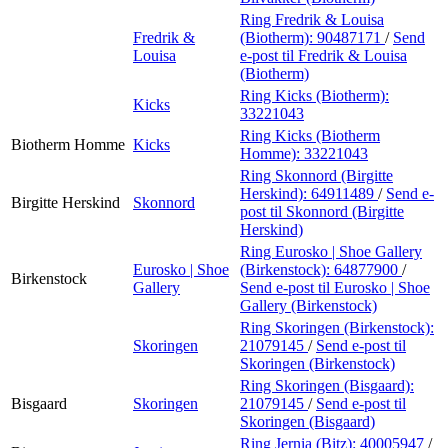
Ring Fredrik & Louisa
Fredrik &
(Biotherm):
90487171
/
Send
Louisa
e-post
til Fredrik & Louisa
(Biotherm)
Ring Kicks (Biotherm):
Kicks
33221043
Ring Kicks (Biotherm
Biotherm Homme
Kicks
Homme):
33221043
Ring Skonnord (Birgitte
Herskind):
64911489
/
Send e-
Birgitte Herskind
Skonnord
post
til Skonnord (Birgitte
Herskind)
Ring Eurosko | Shoe Gallery
Eurosko | Shoe
(Birkenstock):
64877900
/
Birkenstock
Gallery
Send e-post
til Eurosko | Shoe
Gallery (Birkenstock)
Ring Skoringen (Birkenstock):
Skoringen
21079145
/
Send e-post
til
Skoringen (Birkenstock)
Ring Skoringen (Bisgaard):
Bisgaard
Skoringen
21079145
/
Send e-post
til
Skoringen (Bisgaard)
Ring Jernia (Bitz):
40005947
/