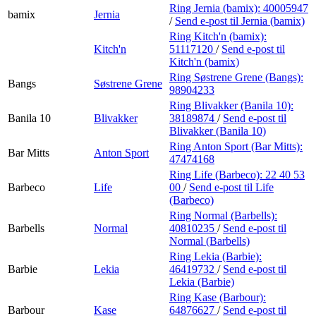
Ring Jernia (bamix):
40005947
bamix
Jernia
/
Send e-post
til Jernia (bamix)
Ring Kitch'n (bamix):
Kitch'n
51117120
/
Send e-post
til
Kitch'n (bamix)
Ring Søstrene Grene (Bangs):
Bangs
Søstrene Grene
98904233
Ring Blivakker (Banila 10):
Banila 10
Blivakker
38189874
/
Send e-post
til
Blivakker (Banila 10)
Ring Anton Sport (Bar Mitts):
Bar Mitts
Anton Sport
47474168
Ring Life (Barbeco):
22 40 53
Barbeco
Life
00
/
Send e-post
til Life
(Barbeco)
Ring Normal (Barbells):
Barbells
Normal
40810235
/
Send e-post
til
Normal (Barbells)
Ring Lekia (Barbie):
Barbie
Lekia
46419732
/
Send e-post
til
Lekia (Barbie)
Ring Kase (Barbour):
Barbour
Kase
64876627
/
Send e-post
til