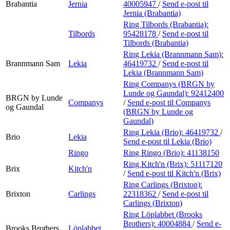
Brabantia
Jernia
40005947
/
Send e-post
til
Jernia (Brabantia)
Ring Tilbords (Brabantia):
Tilbords
95428178
/
Send e-post
til
Tilbords (Brabantia)
Ring Lekia (Brannmann Sam):
Brannmann Sam
Lekia
46419732
/
Send e-post
til
Lekia (Brannmann Sam)
Ring Companys (BRGN by
Lunde og Gaundal):
92412400
BRGN by Lunde
Companys
/
Send e-post
til Companys
og Gaundal
(BRGN by Lunde og
Gaundal)
Ring Lekia (Brio):
46419732
/
Brio
Lekia
Send e-post
til Lekia (Brio)
Ringo
Ring Ringo (Brio):
41138150
Ring Kitch'n (Brix):
51117120
Brix
Kitch'n
/
Send e-post
til Kitch'n (Brix)
Ring Carlings (Brixton):
Brixton
Carlings
22318362
/
Send e-post
til
Carlings (Brixton)
Ring Löplabbet (Brooks
Brothers):
40004884
/
Send e-
Brooks Brothers
Löplabbet