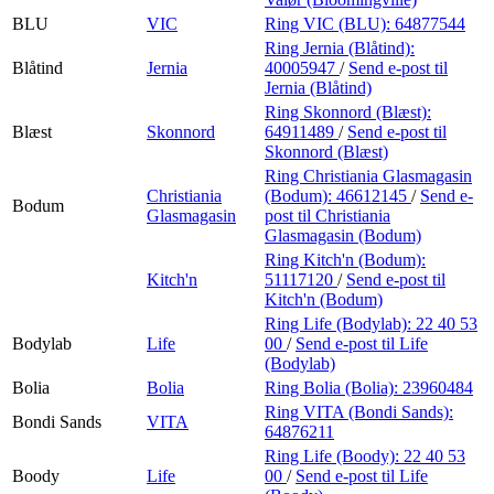
BLU
VIC
Ring VIC (BLU):
64877544
Ring Jernia (Blåtind):
Blåtind
Jernia
40005947
/
Send e-post
til
Jernia (Blåtind)
Ring Skonnord (Blæst):
Blæst
Skonnord
64911489
/
Send e-post
til
Skonnord (Blæst)
Ring Christiania Glasmagasin
Christiania
(Bodum):
46612145
/
Send e-
Bodum
Glasmagasin
post
til Christiania
Glasmagasin (Bodum)
Ring Kitch'n (Bodum):
Kitch'n
51117120
/
Send e-post
til
Kitch'n (Bodum)
Ring Life (Bodylab):
22 40 53
Bodylab
Life
00
/
Send e-post
til Life
(Bodylab)
Bolia
Bolia
Ring Bolia (Bolia):
23960484
Ring VITA (Bondi Sands):
Bondi Sands
VITA
64876211
Ring Life (Boody):
22 40 53
Boody
Life
00
/
Send e-post
til Life