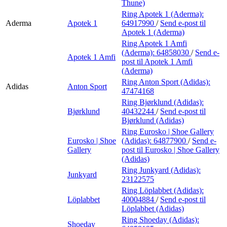
Thune)
Ring Apotek 1 (Aderma):
Aderma
Apotek 1
64917990
/
Send e-post
til
Apotek 1 (Aderma)
Ring Apotek 1 Amfi
(Aderma):
64858030
/
Send e-
Apotek 1 Amfi
post
til Apotek 1 Amfi
(Aderma)
Ring Anton Sport (Adidas):
Adidas
Anton Sport
47474168
Ring Bjørklund (Adidas):
Bjørklund
40432244
/
Send e-post
til
Bjørklund (Adidas)
Ring Eurosko | Shoe Gallery
Eurosko | Shoe
(Adidas):
64877900
/
Send e-
Gallery
post
til Eurosko | Shoe Gallery
(Adidas)
Ring Junkyard (Adidas):
Junkyard
23122575
Ring Löplabbet (Adidas):
Löplabbet
40004884
/
Send e-post
til
Löplabbet (Adidas)
Ring Shoeday (Adidas):
Shoeday