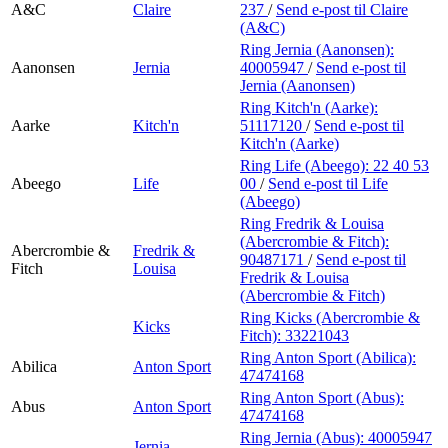
A&C
Claire
237
/
Send e-post
til Claire
(A&C)
Ring Jernia (Aanonsen):
Aanonsen
Jernia
40005947
/
Send e-post
til
Jernia (Aanonsen)
Ring Kitch'n (Aarke):
Aarke
Kitch'n
51117120
/
Send e-post
til
Kitch'n (Aarke)
Ring Life (Abeego):
22 40 53
Abeego
Life
00
/
Send e-post
til Life
(Abeego)
Ring Fredrik & Louisa
(Abercrombie & Fitch):
Abercrombie &
Fredrik &
90487171
/
Send e-post
til
Fitch
Louisa
Fredrik & Louisa
(Abercrombie & Fitch)
Ring Kicks (Abercrombie &
Kicks
Fitch):
33221043
Ring Anton Sport (Abilica):
Abilica
Anton Sport
47474168
Ring Anton Sport (Abus):
Abus
Anton Sport
47474168
Ring Jernia (Abus):
40005947
Jernia