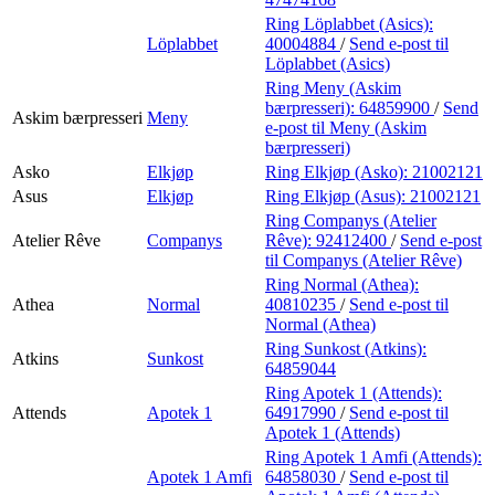
Ring Löplabbet (Asics):
Löplabbet
40004884
/
Send e-post
til
Löplabbet (Asics)
Ring Meny (Askim
bærpresseri):
64859900
/
Send
Askim bærpresseri
Meny
e-post
til Meny (Askim
bærpresseri)
Asko
Elkjøp
Ring Elkjøp (Asko):
21002121
Asus
Elkjøp
Ring Elkjøp (Asus):
21002121
Ring Companys (Atelier
Atelier Rêve
Companys
Rêve):
92412400
/
Send e-post
til Companys (Atelier Rêve)
Ring Normal (Athea):
Athea
Normal
40810235
/
Send e-post
til
Normal (Athea)
Ring Sunkost (Atkins):
Atkins
Sunkost
64859044
Ring Apotek 1 (Attends):
Attends
Apotek 1
64917990
/
Send e-post
til
Apotek 1 (Attends)
Ring Apotek 1 Amfi (Attends):
Apotek 1 Amfi
64858030
/
Send e-post
til