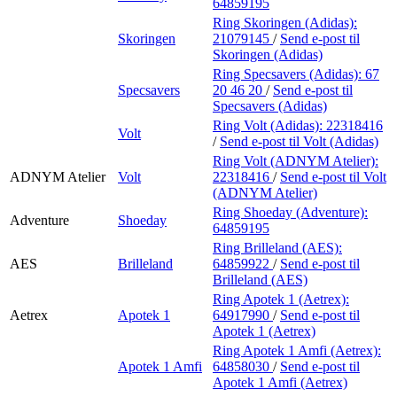
64859195
Ring Skoringen (Adidas):
Skoringen
21079145
/
Send e-post
til
Skoringen (Adidas)
Ring Specsavers (Adidas):
67
Specsavers
20 46 20
/
Send e-post
til
Specsavers (Adidas)
Ring Volt (Adidas):
22318416
Volt
/
Send e-post
til Volt (Adidas)
Ring Volt (ADNYM Atelier):
ADNYM Atelier
Volt
22318416
/
Send e-post
til Volt
(ADNYM Atelier)
Ring Shoeday (Adventure):
Adventure
Shoeday
64859195
Ring Brilleland (AES):
AES
Brilleland
64859922
/
Send e-post
til
Brilleland (AES)
Ring Apotek 1 (Aetrex):
Aetrex
Apotek 1
64917990
/
Send e-post
til
Apotek 1 (Aetrex)
Ring Apotek 1 Amfi (Aetrex):
Apotek 1 Amfi
64858030
/
Send e-post
til
Apotek 1 Amfi (Aetrex)