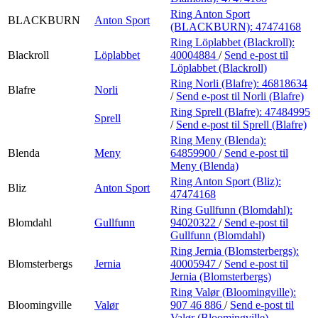
Ring Anton Sport
BLACKBURN
Anton Sport
(BLACKBURN):
47474168
Ring Löplabbet (Blackroll):
Blackroll
Löplabbet
40004884
/
Send e-post
til
Löplabbet (Blackroll)
Ring Norli (Blafre):
46818634
Blafre
Norli
/
Send e-post
til Norli (Blafre)
Ring Sprell (Blafre):
47484995
Sprell
/
Send e-post
til Sprell (Blafre)
Ring Meny (Blenda):
Blenda
Meny
64859900
/
Send e-post
til
Meny (Blenda)
Ring Anton Sport (Bliz):
Bliz
Anton Sport
47474168
Ring Gullfunn (Blomdahl):
Blomdahl
Gullfunn
94020322
/
Send e-post
til
Gullfunn (Blomdahl)
Ring Jernia (Blomsterbergs):
Blomsterbergs
Jernia
40005947
/
Send e-post
til
Jernia (Blomsterbergs)
Ring Valør (Bloomingville):
Bloomingville
Valør
907 46 886
/
Send e-post
til
Valør (Bloomingville)