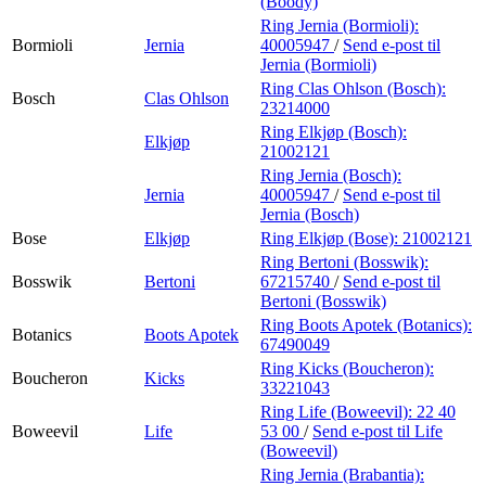
(Boody)
Ring Jernia (Bormioli):
Bormioli
Jernia
40005947
/
Send e-post
til
Jernia (Bormioli)
Ring Clas Ohlson (Bosch):
Bosch
Clas Ohlson
23214000
Ring Elkjøp (Bosch):
Elkjøp
21002121
Ring Jernia (Bosch):
Jernia
40005947
/
Send e-post
til
Jernia (Bosch)
Bose
Elkjøp
Ring Elkjøp (Bose):
21002121
Ring Bertoni (Bosswik):
Bosswik
Bertoni
67215740
/
Send e-post
til
Bertoni (Bosswik)
Ring Boots Apotek (Botanics):
Botanics
Boots Apotek
67490049
Ring Kicks (Boucheron):
Boucheron
Kicks
33221043
Ring Life (Boweevil):
22 40
Boweevil
Life
53 00
/
Send e-post
til Life
(Boweevil)
Ring Jernia (Brabantia):