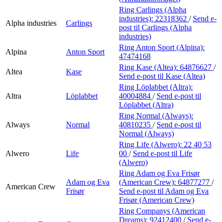
Ring Carlings (Alpha
industries):
22318362
/
Send e-
Alpha industries
Carlings
post
til Carlings (Alpha
industries)
Ring Anton Sport (Alpina):
Alpina
Anton Sport
47474168
Ring Kase (Altea):
64876627
/
Altea
Kase
Send e-post
til Kase (Altea)
Ring Löplabbet (Altra):
Altra
Löplabbet
40004884
/
Send e-post
til
Löplabbet (Altra)
Ring Normal (Always):
Always
Normal
40810235
/
Send e-post
til
Normal (Always)
Ring Life (Alwero):
22 40 53
Alwero
Life
00
/
Send e-post
til Life
(Alwero)
Ring Adam og Eva Frisør
Adam og Eva
(American Crew):
64877277
/
American Crew
Frisør
Send e-post
til Adam og Eva
Frisør (American Crew)
Ring Companys (American
Dreams):
92412400
/
Send e-