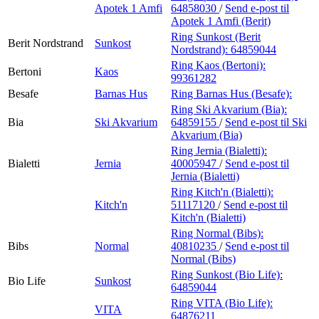
Apotek 1 Amfi
64858030
/
Send e-post
til
Apotek 1 Amfi (Berit)
Ring Sunkost (Berit
Berit Nordstrand
Sunkost
Nordstrand):
64859044
Ring Kaos (Bertoni):
Bertoni
Kaos
99361282
Besafe
Barnas Hus
Ring Barnas Hus (Besafe):
Ring Ski Akvarium (Bia):
Bia
Ski Akvarium
64859155
/
Send e-post
til Ski
Akvarium (Bia)
Ring Jernia (Bialetti):
Bialetti
Jernia
40005947
/
Send e-post
til
Jernia (Bialetti)
Ring Kitch'n (Bialetti):
Kitch'n
51117120
/
Send e-post
til
Kitch'n (Bialetti)
Ring Normal (Bibs):
Bibs
Normal
40810235
/
Send e-post
til
Normal (Bibs)
Ring Sunkost (Bio Life):
Bio Life
Sunkost
64859044
Ring VITA (Bio Life):
VITA
64876211