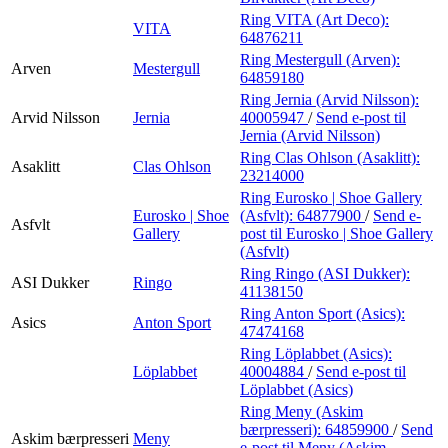
Ring VITA (Art Deco):
VITA
64876211
Ring Mestergull (Arven):
Arven
Mestergull
64859180
Ring Jernia (Arvid Nilsson):
Arvid Nilsson
Jernia
40005947
/
Send e-post
til
Jernia (Arvid Nilsson)
Ring Clas Ohlson (Asaklitt):
Asaklitt
Clas Ohlson
23214000
Ring Eurosko | Shoe Gallery
Eurosko | Shoe
(Asfvlt):
64877900
/
Send e-
Asfvlt
Gallery
post
til Eurosko | Shoe Gallery
(Asfvlt)
Ring Ringo (ASI Dukker):
ASI Dukker
Ringo
41138150
Ring Anton Sport (Asics):
Asics
Anton Sport
47474168
Ring Löplabbet (Asics):
Löplabbet
40004884
/
Send e-post
til
Löplabbet (Asics)
Ring Meny (Askim
bærpresseri):
64859900
/
Send
Askim bærpresseri
Meny
e-post
til Meny (Askim