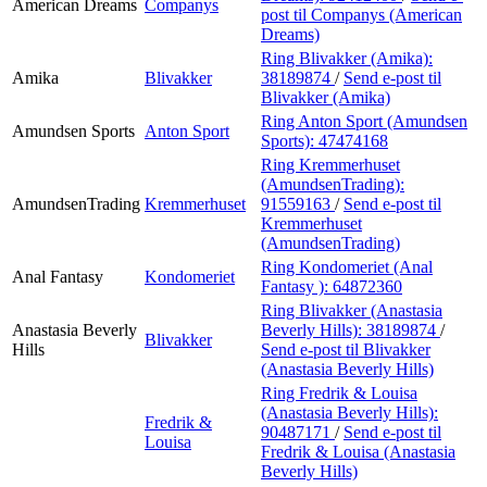
American Dreams
Companys
post
til Companys (American
Dreams)
Ring Blivakker (Amika):
Amika
Blivakker
38189874
/
Send e-post
til
Blivakker (Amika)
Ring Anton Sport (Amundsen
Amundsen Sports
Anton Sport
Sports):
47474168
Ring Kremmerhuset
(AmundsenTrading):
AmundsenTrading
Kremmerhuset
91559163
/
Send e-post
til
Kremmerhuset
(AmundsenTrading)
Ring Kondomeriet (Anal
Anal Fantasy
Kondomeriet
Fantasy ):
64872360
Ring Blivakker (Anastasia
Anastasia Beverly
Beverly Hills):
38189874
/
Blivakker
Hills
Send e-post
til Blivakker
(Anastasia Beverly Hills)
Ring Fredrik & Louisa
(Anastasia Beverly Hills):
Fredrik &
90487171
/
Send e-post
til
Louisa
Fredrik & Louisa (Anastasia
Beverly Hills)