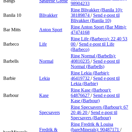
Bangs
Søstrene Grene
98904233
Ring Blivakker (Banila 10):
Banila 10
Blivakker
38189874
/
Send e-post
til
Blivakker (Banila 10)
Ring Anton Sport (Bar Mitts):
Bar Mitts
Anton Sport
47474168
Ring Life (Barbeco):
22 40 53
Barbeco
Life
00
/
Send e-post
til Life
(Barbeco)
Ring Normal (Barbells):
Barbells
Normal
40810235
/
Send e-post
til
Normal (Barbells)
Ring Lekia (Barbie):
Barbie
Lekia
46419732
/
Send e-post
til
Lekia (Barbie)
Ring Kase (Barbour):
Barbour
Kase
64876627
/
Send e-post
til
Kase (Barbour)
Ring Specsavers (Barbour):
67
Specsavers
20 46 20
/
Send e-post
til
Specsavers (Barbour)
Ring Fredrik & Louisa
Fredrik &
(bareMinerals):
90487171
/