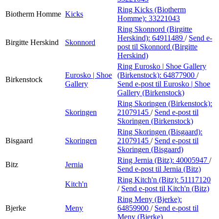
Ring Kicks (Biotherm
Biotherm Homme
Kicks
Homme):
33221043
Ring Skonnord (Birgitte
Herskind):
64911489
/
Send e-
Birgitte Herskind
Skonnord
post
til Skonnord (Birgitte
Herskind)
Ring Eurosko | Shoe Gallery
Eurosko | Shoe
(Birkenstock):
64877900
/
Birkenstock
Gallery
Send e-post
til Eurosko | Shoe
Gallery (Birkenstock)
Ring Skoringen (Birkenstock):
Skoringen
21079145
/
Send e-post
til
Skoringen (Birkenstock)
Ring Skoringen (Bisgaard):
Bisgaard
Skoringen
21079145
/
Send e-post
til
Skoringen (Bisgaard)
Ring Jernia (Bitz):
40005947
/
Bitz
Jernia
Send e-post
til Jernia (Bitz)
Ring Kitch'n (Bitz):
51117120
Kitch'n
/
Send e-post
til Kitch'n (Bitz)
Ring Meny (Bjerke):
Bjerke
Meny
64859900
/
Send e-post
til
Meny (Bjerke)