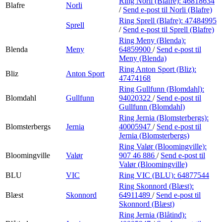
Ring Norli (Blafre):
46818634
Blafre
Norli
/
Send e-post
til Norli (Blafre)
Ring Sprell (Blafre):
47484995
Sprell
/
Send e-post
til Sprell (Blafre)
Ring Meny (Blenda):
Blenda
Meny
64859900
/
Send e-post
til
Meny (Blenda)
Ring Anton Sport (Bliz):
Bliz
Anton Sport
47474168
Ring Gullfunn (Blomdahl):
Blomdahl
Gullfunn
94020322
/
Send e-post
til
Gullfunn (Blomdahl)
Ring Jernia (Blomsterbergs):
Blomsterbergs
Jernia
40005947
/
Send e-post
til
Jernia (Blomsterbergs)
Ring Valør (Bloomingville):
Bloomingville
Valør
907 46 886
/
Send e-post
til
Valør (Bloomingville)
BLU
VIC
Ring VIC (BLU):
64877544
Ring Skonnord (Blæst):
Blæst
Skonnord
64911489
/
Send e-post
til
Skonnord (Blæst)
Ring Jernia (Blåtind):