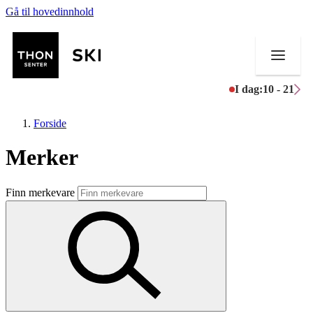
Gå til hovedinnhold
I dag:
10 - 21
Forside
Merker
Butikker
Finn merkevare
Mat og drikke
Helse
Aktiviteter
Tilbud