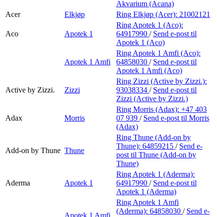
Akvarium (Acana)
Acer
Elkjøp
Ring Elkjøp (Acer):
21002121
Ring Apotek 1 (Aco):
Aco
Apotek 1
64917990
/
Send e-post
til
Apotek 1 (Aco)
Ring Apotek 1 Amfi (Aco):
Apotek 1 Amfi
64858030
/
Send e-post
til
Apotek 1 Amfi (Aco)
Ring Zizzi (Active by Zizzi.):
Active by Zizzi.
Zizzi
93038334
/
Send e-post
til
Zizzi (Active by Zizzi.)
Ring Morris (Adax):
+47 403
Adax
Morris
07 939
/
Send e-post
til Morris
(Adax)
Ring Thune (Add-on by
Thune):
64859215
/
Send e-
Add-on by Thune
Thune
post
til Thune (Add-on by
Thune)
Ring Apotek 1 (Aderma):
Aderma
Apotek 1
64917990
/
Send e-post
til
Apotek 1 (Aderma)
Ring Apotek 1 Amfi
(Aderma):
64858030
/
Send e-
Apotek 1 Amfi