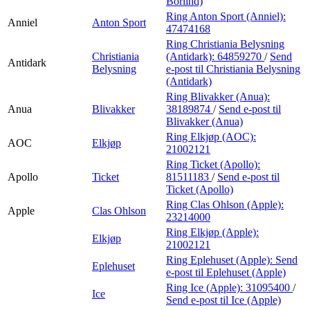
Börlind)
Ring Anton Sport (Anniel):
Anniel
Anton Sport
47474168
Ring Christiania Belysning
Christiania
(Antidark):
64859270
/
Send
Antidark
Belysning
e-post
til Christiania Belysning
(Antidark)
Ring Blivakker (Anua):
Anua
Blivakker
38189874
/
Send e-post
til
Blivakker (Anua)
Ring Elkjøp (AOC):
AOC
Elkjøp
21002121
Ring Ticket (Apollo):
Apollo
Ticket
81511183
/
Send e-post
til
Ticket (Apollo)
Ring Clas Ohlson (Apple):
Apple
Clas Ohlson
23214000
Ring Elkjøp (Apple):
Elkjøp
21002121
Ring Eplehuset (Apple):
Send
Eplehuset
e-post
til Eplehuset (Apple)
Ring Ice (Apple):
31095400
/
Ice
Send e-post
til Ice (Apple)