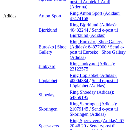
post
til Apotek 1 Amfi
(Aderma)
Ring Anton Sport (Adidas):
Adidas
Anton Sport
47474168
Ring Bjørklund (Adidas):
Bjørklund
40432244
/
Send e-post
til
Bjørklund (Adidas)
Ring Eurosko | Shoe Gallery
Eurosko | Shoe
(Adidas):
64877900
/
Send e-
Gallery
post
til Eurosko | Shoe Gallery
(Adidas)
Ring Junkyard (Adidas):
Junkyard
23122575
Ring Löplabbet (Adidas):
Löplabbet
40004884
/
Send e-post
til
Löplabbet (Adidas)
Ring Shoeday (Adidas):
Shoeday
64859195
Ring Skoringen (Adidas):
Skoringen
21079145
/
Send e-post
til
Skoringen (Adidas)
Ring Specsavers (Adidas):
67
Specsavers
20 46 20
/
Send e-post
til