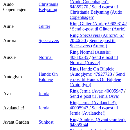
(Audo Copenhagen):
Audo
Christiania
64859270
/
Send e-post
til
Copenhagen
Belysning
Christiania Belysning (Audo
Copenhagen)
Ring Glitter (Aurie):
96098142
Aurie
Glitter
/
Send e-post
til Glitter (Aurie)
Ring Specsavers (Aurora):
67
Aurora
Specsavers
20 46 20
/
Send e-post
til
Specsavers (Aurora)
Ring Normal (Aussie):
Aussie
Normal
40810235
/
Send e-post
til
Normal (Aussie)
Ring Handz On Bilpleie
Handz On
(Autoglym):
47927723
/
Send
Autoglym
Bilpleie
e-post
til Handz On Bilpleie
(Autoglym)
Ring Jernia (Ava):
40005947
/
Ava
Jernia
Send e-post
til Jernia (Ava)
Ring Jernia (Avalanche!):
Avalanche!
Jernia
40005947
/
Send e-post
til
Jernia (Avalanche!)
Ring Sunkost (Avant Garden):
Avant Garden
Sunkost
64859044