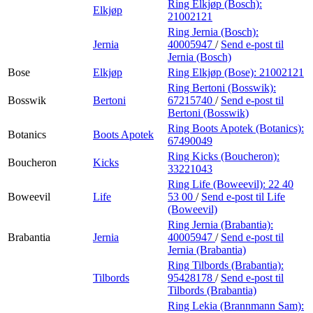
Ring Elkjøp (Bosch):
Elkjøp
21002121
Ring Jernia (Bosch):
Jernia
40005947
/
Send e-post
til
Jernia (Bosch)
Bose
Elkjøp
Ring Elkjøp (Bose):
21002121
Ring Bertoni (Bosswik):
Bosswik
Bertoni
67215740
/
Send e-post
til
Bertoni (Bosswik)
Ring Boots Apotek (Botanics):
Botanics
Boots Apotek
67490049
Ring Kicks (Boucheron):
Boucheron
Kicks
33221043
Ring Life (Boweevil):
22 40
Boweevil
Life
53 00
/
Send e-post
til Life
(Boweevil)
Ring Jernia (Brabantia):
Brabantia
Jernia
40005947
/
Send e-post
til
Jernia (Brabantia)
Ring Tilbords (Brabantia):
Tilbords
95428178
/
Send e-post
til
Tilbords (Brabantia)
Ring Lekia (Brannmann Sam):