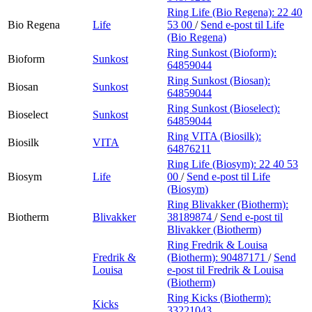
Ring Life (Bio Regena):
22 40
Bio Regena
Life
53 00
/
Send e-post
til Life
(Bio Regena)
Ring Sunkost (Bioform):
Bioform
Sunkost
64859044
Ring Sunkost (Biosan):
Biosan
Sunkost
64859044
Ring Sunkost (Bioselect):
Bioselect
Sunkost
64859044
Ring VITA (Biosilk):
Biosilk
VITA
64876211
Ring Life (Biosym):
22 40 53
Biosym
Life
00
/
Send e-post
til Life
(Biosym)
Ring Blivakker (Biotherm):
Biotherm
Blivakker
38189874
/
Send e-post
til
Blivakker (Biotherm)
Ring Fredrik & Louisa
Fredrik &
(Biotherm):
90487171
/
Send
Louisa
e-post
til Fredrik & Louisa
(Biotherm)
Ring Kicks (Biotherm):
Kicks
33221043