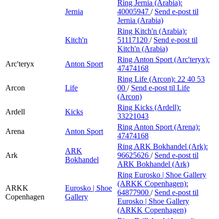
Ring Jernia (Arabia):
Jernia
40005947
/
Send e-post
til
Jernia (Arabia)
Ring Kitch'n (Arabia):
Kitch'n
51117120
/
Send e-post
til
Kitch'n (Arabia)
Ring Anton Sport (Arc'teryx):
Arc'teryx
Anton Sport
47474168
Ring Life (Arcon):
22 40 53
Arcon
Life
00
/
Send e-post
til Life
(Arcon)
Ring Kicks (Ardell):
Ardell
Kicks
33221043
Ring Anton Sport (Arena):
Arena
Anton Sport
47474168
Ring ARK Bokhandel (Ark):
ARK
Ark
96625626
/
Send e-post
til
Bokhandel
ARK Bokhandel (Ark)
Ring Eurosko | Shoe Gallery
(ARKK Copenhagen):
ARKK
Eurosko | Shoe
64877900
/
Send e-post
til
Copenhagen
Gallery
Eurosko | Shoe Gallery
(ARKK Copenhagen)