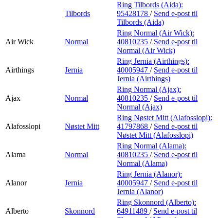
Ring Tilbords (Aida):
Tilbords
95428178
/
Send e-post
til
Tilbords (Aida)
Ring Normal (Air Wick):
Air Wick
Normal
40810235
/
Send e-post
til
Normal (Air Wick)
Ring Jernia (Airthings):
Airthings
Jernia
40005947
/
Send e-post
til
Jernia (Airthings)
Ring Normal (Ajax):
Ajax
Normal
40810235
/
Send e-post
til
Normal (Ajax)
Ring Nøstet Mitt (Alafosslopi):
Alafosslopi
Nøstet Mitt
41797868
/
Send e-post
til
Nøstet Mitt (Alafosslopi)
Ring Normal (Alama):
Alama
Normal
40810235
/
Send e-post
til
Normal (Alama)
Ring Jernia (Alanor):
Alanor
Jernia
40005947
/
Send e-post
til
Jernia (Alanor)
Ring Skonnord (Alberto):
Alberto
Skonnord
64911489
/
Send e-post
til