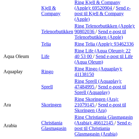
Ring Kjell & Company
Kjell &
(Apple):
69520904
/
Send e-
Company
post
til Kjell & Company
(Apple)
Ring Telenorbutikken (Apple):
Telenorbutikken
90802036
/
Send e-post
til
Telenorbutikken (Apple)
Telia
Ring Telia (Apple):
93462336
Ring Life (Aqua Oleum):
22
Aqua Oleum
Life
40 53 00
/
Send e-post
til Life
(Aqua Oleum)
Ring Ringo (Aquaplay):
Aquaplay
Ringo
41138150
Ring Sprell (Aquaplay):
Sprell
47484995
/
Send e-post
til
Sprell (Aquaplay)
Ring Skoringen (Ara):
Ara
Skoringen
21079145
/
Send e-post
til
Skoringen (Ara)
Ring Christiania Glasmagasin
Christiania
(Arabia):
46612145
/
Send e-
Arabia
Glasmagasin
post
til Christiania
Glasmagasin (Arabia)