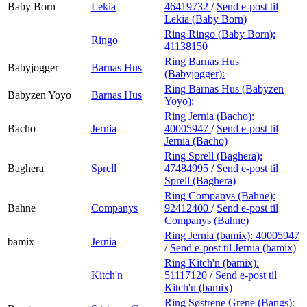
Baby Born
Lekia
46419732
/
Send e-post
til
Lekia (Baby Born)
Ring Ringo (Baby Born):
Ringo
41138150
Ring Barnas Hus
Babyjogger
Barnas Hus
(Babyjogger):
Ring Barnas Hus (Babyzen
Babyzen Yoyo
Barnas Hus
Yoyo):
Ring Jernia (Bacho):
Bacho
Jernia
40005947
/
Send e-post
til
Jernia (Bacho)
Ring Sprell (Baghera):
Baghera
Sprell
47484995
/
Send e-post
til
Sprell (Baghera)
Ring Companys (Bahne):
Bahne
Companys
92412400
/
Send e-post
til
Companys (Bahne)
Ring Jernia (bamix):
40005947
bamix
Jernia
/
Send e-post
til Jernia (bamix)
Ring Kitch'n (bamix):
Kitch'n
51117120
/
Send e-post
til
Kitch'n (bamix)
Ring Søstrene Grene (Bangs):