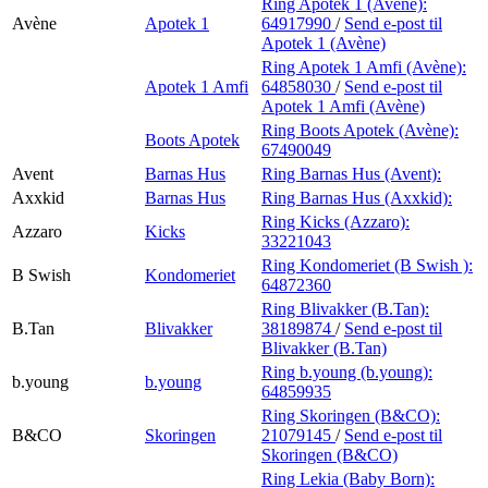
Ring Apotek 1 (Avène):
Avène
Apotek 1
64917990
/
Send e-post
til
Apotek 1 (Avène)
Ring Apotek 1 Amfi (Avène):
Apotek 1 Amfi
64858030
/
Send e-post
til
Apotek 1 Amfi (Avène)
Ring Boots Apotek (Avène):
Boots Apotek
67490049
Avent
Barnas Hus
Ring Barnas Hus (Avent):
Axxkid
Barnas Hus
Ring Barnas Hus (Axxkid):
Ring Kicks (Azzaro):
Azzaro
Kicks
33221043
Ring Kondomeriet (B Swish ):
B Swish
Kondomeriet
64872360
Ring Blivakker (B.Tan):
B.Tan
Blivakker
38189874
/
Send e-post
til
Blivakker (B.Tan)
Ring b.young (b.young):
b.young
b.young
64859935
Ring Skoringen (B&CO):
B&CO
Skoringen
21079145
/
Send e-post
til
Skoringen (B&CO)
Ring Lekia (Baby Born):