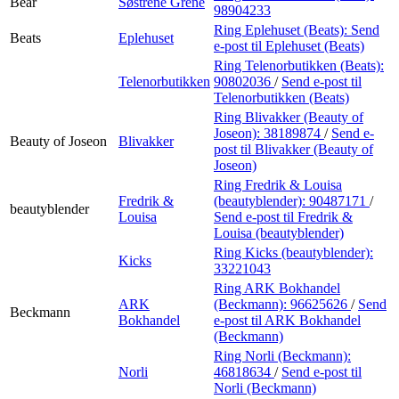
Bear
Søstrene Grene
98904233
Ring Eplehuset (Beats):
Send
Beats
Eplehuset
e-post
til Eplehuset (Beats)
Ring Telenorbutikken (Beats):
Telenorbutikken
90802036
/
Send e-post
til
Telenorbutikken (Beats)
Ring Blivakker (Beauty of
Joseon):
38189874
/
Send e-
Beauty of Joseon
Blivakker
post
til Blivakker (Beauty of
Joseon)
Ring Fredrik & Louisa
Fredrik &
(beautyblender):
90487171
/
beautyblender
Louisa
Send e-post
til Fredrik &
Louisa (beautyblender)
Ring Kicks (beautyblender):
Kicks
33221043
Ring ARK Bokhandel
ARK
(Beckmann):
96625626
/
Send
Beckmann
Bokhandel
e-post
til ARK Bokhandel
(Beckmann)
Ring Norli (Beckmann):
Norli
46818634
/
Send e-post
til
Norli (Beckmann)