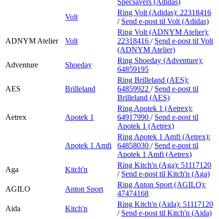
Specsavers (Adidas)
Ring Volt (Adidas):
22318416
Volt
/
Send e-post
til Volt (Adidas)
Ring Volt (ADNYM Atelier):
ADNYM Atelier
Volt
22318416
/
Send e-post
til Volt
(ADNYM Atelier)
Ring Shoeday (Adventure):
Adventure
Shoeday
64859195
Ring Brilleland (AES):
AES
Brilleland
64859922
/
Send e-post
til
Brilleland (AES)
Ring Apotek 1 (Aetrex):
Aetrex
Apotek 1
64917990
/
Send e-post
til
Apotek 1 (Aetrex)
Ring Apotek 1 Amfi (Aetrex):
Apotek 1 Amfi
64858030
/
Send e-post
til
Apotek 1 Amfi (Aetrex)
Ring Kitch'n (Aga):
51117120
Aga
Kitch'n
/
Send e-post
til Kitch'n (Aga)
Ring Anton Sport (AGILO):
AGILO
Anton Sport
47474168
Ring Kitch'n (Aida):
51117120
Aida
Kitch'n
/
Send e-post
til Kitch'n (Aida)