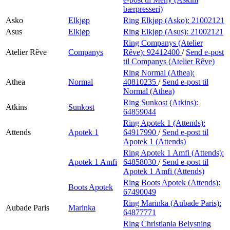
bærpresseri)
Asko
Elkjøp
Ring Elkjøp (Asko):
21002121
Asus
Elkjøp
Ring Elkjøp (Asus):
21002121
Ring Companys (Atelier
Atelier Rêve
Companys
Rêve):
92412400
/
Send e-post
til Companys (Atelier Rêve)
Ring Normal (Athea):
Athea
Normal
40810235
/
Send e-post
til
Normal (Athea)
Ring Sunkost (Atkins):
Atkins
Sunkost
64859044
Ring Apotek 1 (Attends):
Attends
Apotek 1
64917990
/
Send e-post
til
Apotek 1 (Attends)
Ring Apotek 1 Amfi (Attends):
Apotek 1 Amfi
64858030
/
Send e-post
til
Apotek 1 Amfi (Attends)
Ring Boots Apotek (Attends):
Boots Apotek
67490049
Ring Marinka (Aubade Paris):
Aubade Paris
Marinka
64877771
Ring Christiania Belysning