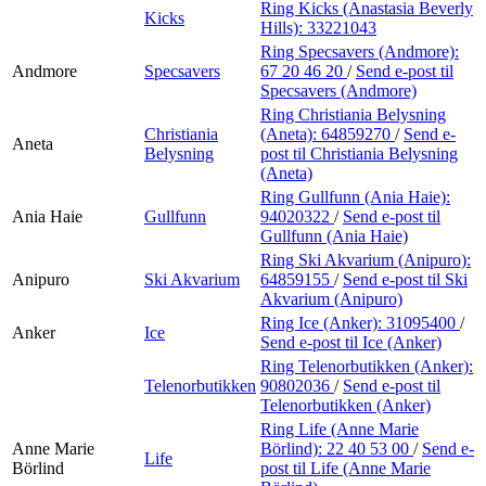
Ring Kicks (Anastasia Beverly
Kicks
Hills):
33221043
Ring Specsavers (Andmore):
Andmore
Specsavers
67 20 46 20
/
Send e-post
til
Specsavers (Andmore)
Ring Christiania Belysning
Christiania
(Aneta):
64859270
/
Send e-
Aneta
Belysning
post
til Christiania Belysning
(Aneta)
Ring Gullfunn (Ania Haie):
Ania Haie
Gullfunn
94020322
/
Send e-post
til
Gullfunn (Ania Haie)
Ring Ski Akvarium (Anipuro):
Anipuro
Ski Akvarium
64859155
/
Send e-post
til Ski
Akvarium (Anipuro)
Ring Ice (Anker):
31095400
/
Anker
Ice
Send e-post
til Ice (Anker)
Ring Telenorbutikken (Anker):
Telenorbutikken
90802036
/
Send e-post
til
Telenorbutikken (Anker)
Ring Life (Anne Marie
Anne Marie
Börlind):
22 40 53 00
/
Send e-
Life
Börlind
post
til Life (Anne Marie