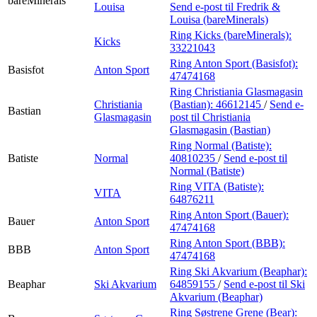
bareMinerals
Louisa
Send e-post
til Fredrik &
Louisa (bareMinerals)
Ring Kicks (bareMinerals):
Kicks
33221043
Ring Anton Sport (Basisfot):
Basisfot
Anton Sport
47474168
Ring Christiania Glasmagasin
Christiania
(Bastian):
46612145
/
Send e-
Bastian
Glasmagasin
post
til Christiania
Glasmagasin (Bastian)
Ring Normal (Batiste):
Batiste
Normal
40810235
/
Send e-post
til
Normal (Batiste)
Ring VITA (Batiste):
VITA
64876211
Ring Anton Sport (Bauer):
Bauer
Anton Sport
47474168
Ring Anton Sport (BBB):
BBB
Anton Sport
47474168
Ring Ski Akvarium (Beaphar):
Beaphar
Ski Akvarium
64859155
/
Send e-post
til Ski
Akvarium (Beaphar)
Ring Søstrene Grene (Bear):