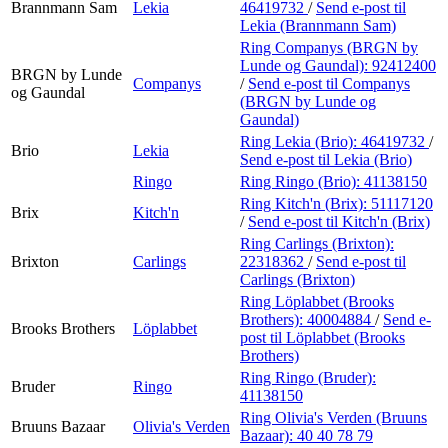
Brannmann Sam
Lekia
46419732
/
Send e-post
til
Lekia (Brannmann Sam)
Ring Companys (BRGN by
Lunde og Gaundal):
92412400
BRGN by Lunde
Companys
/
Send e-post
til Companys
og Gaundal
(BRGN by Lunde og
Gaundal)
Ring Lekia (Brio):
46419732
/
Brio
Lekia
Send e-post
til Lekia (Brio)
Ringo
Ring Ringo (Brio):
41138150
Ring Kitch'n (Brix):
51117120
Brix
Kitch'n
/
Send e-post
til Kitch'n (Brix)
Ring Carlings (Brixton):
Brixton
Carlings
22318362
/
Send e-post
til
Carlings (Brixton)
Ring Löplabbet (Brooks
Brothers):
40004884
/
Send e-
Brooks Brothers
Löplabbet
post
til Löplabbet (Brooks
Brothers)
Ring Ringo (Bruder):
Bruder
Ringo
41138150
Ring Olivia's Verden (Bruuns
Bruuns Bazaar
Olivia's Verden
Bazaar):
40 40 78 79