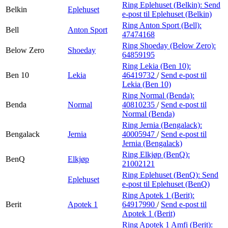
Ring Eplehuset (Belkin):
Send
Belkin
Eplehuset
e-post
til Eplehuset (Belkin)
Ring Anton Sport (Bell):
Bell
Anton Sport
47474168
Ring Shoeday (Below Zero):
Below Zero
Shoeday
64859195
Ring Lekia (Ben 10):
Ben 10
Lekia
46419732
/
Send e-post
til
Lekia (Ben 10)
Ring Normal (Benda):
Benda
Normal
40810235
/
Send e-post
til
Normal (Benda)
Ring Jernia (Bengalack):
Bengalack
Jernia
40005947
/
Send e-post
til
Jernia (Bengalack)
Ring Elkjøp (BenQ):
BenQ
Elkjøp
21002121
Ring Eplehuset (BenQ):
Send
Eplehuset
e-post
til Eplehuset (BenQ)
Ring Apotek 1 (Berit):
Berit
Apotek 1
64917990
/
Send e-post
til
Apotek 1 (Berit)
Ring Apotek 1 Amfi (Berit):