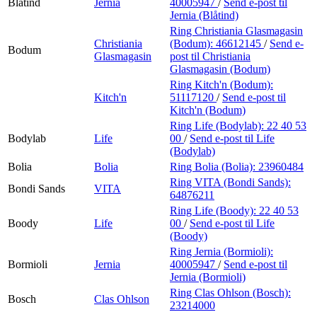
Blåtind
Jernia
40005947
/
Send e-post
til
Jernia (Blåtind)
Ring Christiania Glasmagasin
Christiania
(Bodum):
46612145
/
Send e-
Bodum
Glasmagasin
post
til Christiania
Glasmagasin (Bodum)
Ring Kitch'n (Bodum):
Kitch'n
51117120
/
Send e-post
til
Kitch'n (Bodum)
Ring Life (Bodylab):
22 40 53
Bodylab
Life
00
/
Send e-post
til Life
(Bodylab)
Bolia
Bolia
Ring Bolia (Bolia):
23960484
Ring VITA (Bondi Sands):
Bondi Sands
VITA
64876211
Ring Life (Boody):
22 40 53
Boody
Life
00
/
Send e-post
til Life
(Boody)
Ring Jernia (Bormioli):
Bormioli
Jernia
40005947
/
Send e-post
til
Jernia (Bormioli)
Ring Clas Ohlson (Bosch):
Bosch
Clas Ohlson
23214000