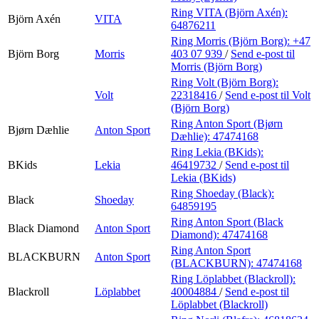
Ring VITA (Björn Axén):
Björn Axén
VITA
64876211
Ring Morris (Björn Borg):
+47
Björn Borg
Morris
403 07 939
/
Send e-post
til
Morris (Björn Borg)
Ring Volt (Björn Borg):
Volt
22318416
/
Send e-post
til Volt
(Björn Borg)
Ring Anton Sport (Bjørn
Bjørn Dæhlie
Anton Sport
Dæhlie):
47474168
Ring Lekia (BKids):
BKids
Lekia
46419732
/
Send e-post
til
Lekia (BKids)
Ring Shoeday (Black):
Black
Shoeday
64859195
Ring Anton Sport (Black
Black Diamond
Anton Sport
Diamond):
47474168
Ring Anton Sport
BLACKBURN
Anton Sport
(BLACKBURN):
47474168
Ring Löplabbet (Blackroll):
Blackroll
Löplabbet
40004884
/
Send e-post
til
Löplabbet (Blackroll)