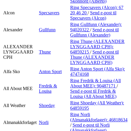
Skonnord (Alberto)
Ring Specsavers (Alcon):
67
Alcon
Specsavers
20 46 20
/
Send e-post
til
Specsavers (Alcon)
Ring Gullfunn (Alexander):
Alexander
Gullfunn
94020322
/
Send e-post
til
Gullfunn (Alexander)
Ring Thune (ALEXANDER
ALEXANDER
LYNGGAARD CPH):
LYNGGAARD
Thune
64859215
/
Send e-post
til
CPH
Thune (ALEXANDER
LYNGGAARD CPH)
Ring Anton Sport (Alfa Sko):
Alfa Sko
Anton Sport
47474168
Ring Fredrik & Louisa (All
Fredrik &
About MEE):
90487171
/
All About MEE
Louisa
Send e-post
til Fredrik &
Louisa (All About MEE)
Ring Shoeday (All Weather):
All Weather
Shoeday
64859195
Ring Norli
(Almanakkforlaget):
46818634
Almanakkforlaget
Norli
/
Send e-post
til Norli
(Almanakkforlaget)