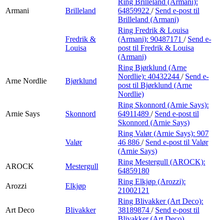
Ring Brilleland (Armani):
Armani
Brilleland
64859922
/
Send e-post
til
Brilleland (Armani)
Ring Fredrik & Louisa
Fredrik &
(Armani):
90487171
/
Send e-
Louisa
post
til Fredrik & Louisa
(Armani)
Ring Bjørklund (Arne
Nordlie):
40432244
/
Send e-
Arne Nordlie
Bjørklund
post
til Bjørklund (Arne
Nordlie)
Ring Skonnord (Arnie Says):
Arnie Says
Skonnord
64911489
/
Send e-post
til
Skonnord (Arnie Says)
Ring Valør (Arnie Says):
907
Valør
46 886
/
Send e-post
til Valør
(Arnie Says)
Ring Mestergull (AROCK):
AROCK
Mestergull
64859180
Ring Elkjøp (Arozzi):
Arozzi
Elkjøp
21002121
Ring Blivakker (Art Deco):
Art Deco
Blivakker
38189874
/
Send e-post
til
Blivakker (Art Deco)