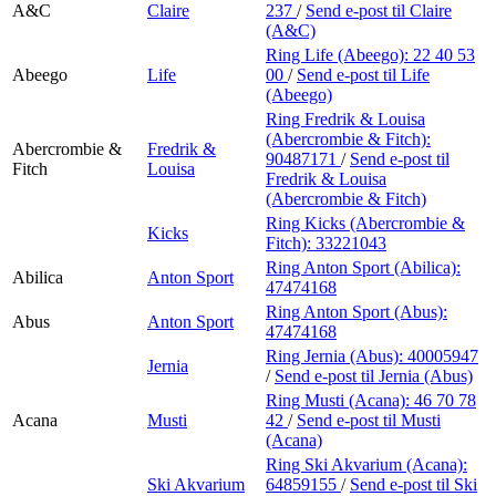
A&C
Claire
237
/
Send e-post
til Claire
(A&C)
Ring Life (Abeego):
22 40 53
Abeego
Life
00
/
Send e-post
til Life
(Abeego)
Ring Fredrik & Louisa
(Abercrombie & Fitch):
Abercrombie &
Fredrik &
90487171
/
Send e-post
til
Fitch
Louisa
Fredrik & Louisa
(Abercrombie & Fitch)
Ring Kicks (Abercrombie &
Kicks
Fitch):
33221043
Ring Anton Sport (Abilica):
Abilica
Anton Sport
47474168
Ring Anton Sport (Abus):
Abus
Anton Sport
47474168
Ring Jernia (Abus):
40005947
Jernia
/
Send e-post
til Jernia (Abus)
Ring Musti (Acana):
46 70 78
Acana
Musti
42
/
Send e-post
til Musti
(Acana)
Ring Ski Akvarium (Acana):
Ski Akvarium
64859155
/
Send e-post
til Ski