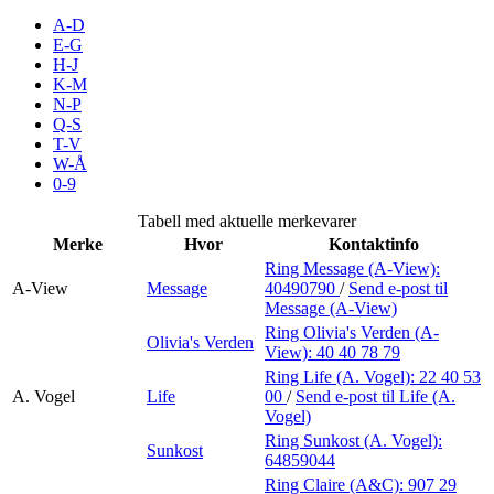
Inspirasjon
A-D
E-G
H-J
K-M
N-P
Søk
Q-S
T-V
W-Å
0-9
Åpningstider
Tabell med aktuelle merkevarer
Merke
Hvor
Kontaktinfo
Praktisk informasjon
Ring Message (A-View):
A-View
Message
40490790
/
Send e-post
til
Ledige stillinger
Message (A-View)
Magasin
Ring Olivia's Verden (A-
Olivia's Verden
View):
40 40 78 79
Gavekort
Ring Life (A. Vogel):
22 40 53
A. Vogel
Life
00
/
Send e-post
til Life (A.
Finn frem
Vogel)
Ring Sunkost (A. Vogel):
Sunkost
Personal Shopper
64859044
Ring Claire (A&C):
907 29