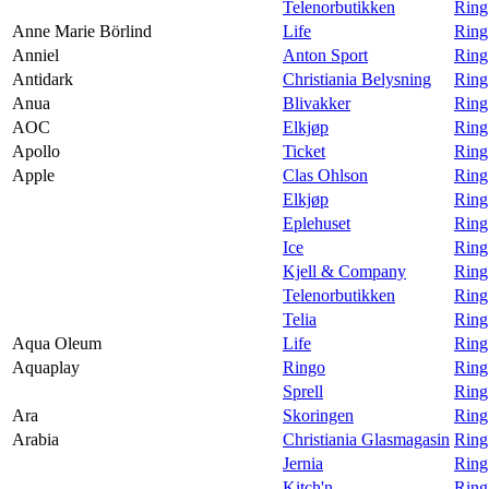
Telenorbutikken
Ring
Anne Marie Börlind
Life
Ring
Anniel
Anton Sport
Ring
Antidark
Christiania Belysning
Ring
Anua
Blivakker
Ring
AOC
Elkjøp
Ring
Apollo
Ticket
Ring
Apple
Clas Ohlson
Ring
Elkjøp
Ring
Eplehuset
Ring
Ice
Ring
Kjell & Company
Ring
Telenorbutikken
Ring
Telia
Ring
Aqua Oleum
Life
Ring
Aquaplay
Ringo
Ring
Sprell
Ring
Ara
Skoringen
Ring
Arabia
Christiania Glasmagasin
Ring
Jernia
Ring
Kitch'n
Ring