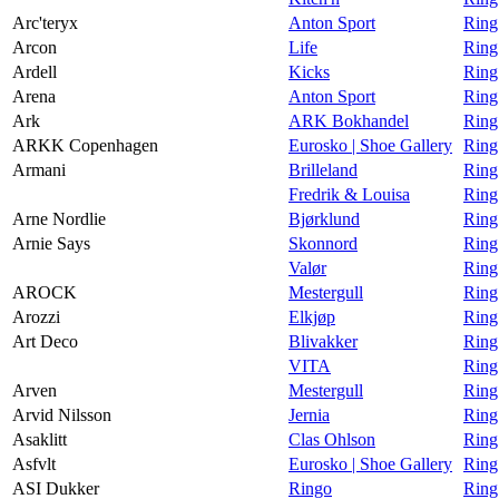
Arc'teryx
Anton Sport
Ring
Arcon
Life
Ring
Ardell
Kicks
Ring
Arena
Anton Sport
Ring
Ark
ARK Bokhandel
Ring
ARKK Copenhagen
Eurosko | Shoe Gallery
Ring
Armani
Brilleland
Ring
Fredrik & Louisa
Ring
Arne Nordlie
Bjørklund
Ring
Arnie Says
Skonnord
Ring
Valør
Ring
AROCK
Mestergull
Ring
Arozzi
Elkjøp
Ring
Art Deco
Blivakker
Ring
VITA
Ring
Arven
Mestergull
Ring
Arvid Nilsson
Jernia
Ring
Asaklitt
Clas Ohlson
Ring
Asfvlt
Eurosko | Shoe Gallery
Ring
ASI Dukker
Ringo
Ring