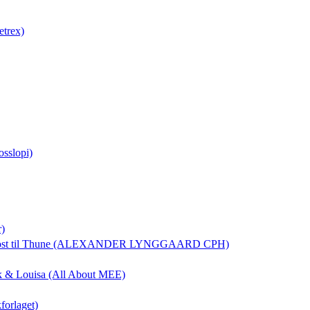
etrex)
osslopi)
r)
ost
til Thune (ALEXANDER LYNGGAARD CPH)
rik & Louisa (All About MEE)
forlaget)