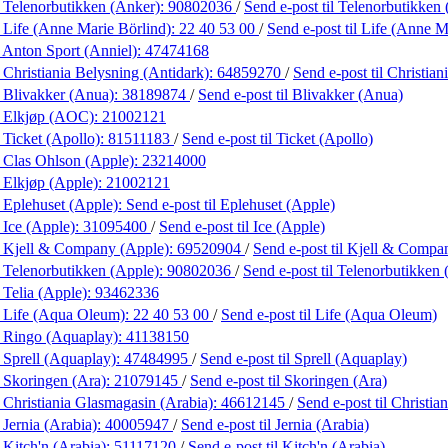
 Telenorbutikken (Anker):
90802036
/
Send e-post
til Telenorbutikken
 Life (Anne Marie Börlind):
22 40 53 00
/
Send e-post
til Life (Anne M
 Anton Sport (Anniel):
47474168
 Christiania Belysning (Antidark):
64859270
/
Send e-post
til Christia
 Blivakker (Anua):
38189874
/
Send e-post
til Blivakker (Anua)
 Elkjøp (AOC):
21002121
 Ticket (Apollo):
81511183
/
Send e-post
til Ticket (Apollo)
 Clas Ohlson (Apple):
23214000
 Elkjøp (Apple):
21002121
 Eplehuset (Apple):
Send e-post
til Eplehuset (Apple)
 Ice (Apple):
31095400
/
Send e-post
til Ice (Apple)
 Kjell & Company (Apple):
69520904
/
Send e-post
til Kjell & Compa
 Telenorbutikken (Apple):
90802036
/
Send e-post
til Telenorbutikken
 Telia (Apple):
93462336
 Life (Aqua Oleum):
22 40 53 00
/
Send e-post
til Life (Aqua Oleum)
 Ringo (Aquaplay):
41138150
 Sprell (Aquaplay):
47484995
/
Send e-post
til Sprell (Aquaplay)
 Skoringen (Ara):
21079145
/
Send e-post
til Skoringen (Ara)
 Christiania Glasmagasin (Arabia):
46612145
/
Send e-post
til Christi
 Jernia (Arabia):
40005947
/
Send e-post
til Jernia (Arabia)
 Kitch'n (Arabia):
51117120
/
Send e-post
til Kitch'n (Arabia)