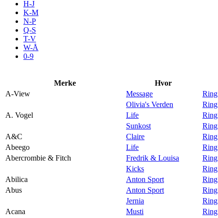
H-J
Aktiviteter
K-M
N-P
Q-S
T-V
Tilbud
W-Å
0-9
Inspirasjon
Merke
Hvor
A-View
Message
Ring
Olivia's Verden
Ring
A. Vogel
Life
Ring
Søk
Sunkost
Ring
A&C
Claire
Ring
Abeego
Life
Ring
Abercrombie & Fitch
Fredrik & Louisa
Ring
Kicks
Ring
Åpningstider
Abilica
Anton Sport
Ring
Abus
Anton Sport
Ring
Praktisk informasjon
Jernia
Ring
Ledige stillinger
Acana
Musti
Ring