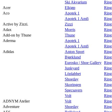
Ski Akvarium
Ring
Magasin
Acer
Elkjøp
Ring
Aco
Apotek 1
Ring
Gavekort
Apotek 1 Amfi
Ring
Finn frem
Active by Zizzi.
Zizzi
Ring 
Adax
Morris
Ring
Personal Shopper
Add-on by Thune
Thune
Ring
Aderma
Apotek 1
Ring
Apotek 1 Amfi
Ring
Adidas
Anton Sport
Ring
Bjørklund
Ring
Eurosko | Shoe Gallery
Ring
Junkyard
Ring
Löplabbet
Ring
Shoeday
Ring
Skoringen
Ring
Specsavers
Ring
Volt
Ring
ADNYM Atelier
Volt
Ring
Adventure
Shoeday
Ring