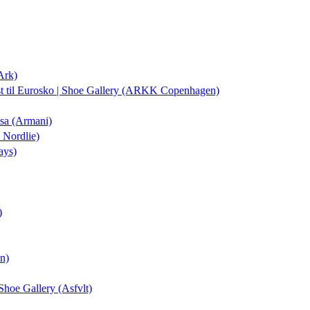
Ark)
st
til Eurosko | Shoe Gallery (ARKK Copenhagen)
isa (Armani)
 Nordlie)
ays)
)
on)
 Shoe Gallery (Asfvlt)