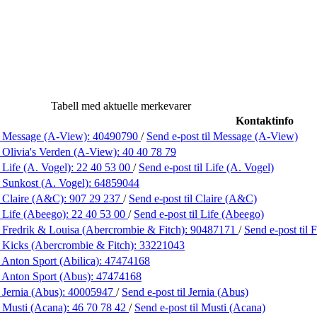
Tabell med aktuelle merkevarer
Kontaktinfo
 Message (A-View):
40490790
/
Send e-post
til Message (A-View)
 Olivia's Verden (A-View):
40 40 78 79
 Life (A. Vogel):
22 40 53 00
/
Send e-post
til Life (A. Vogel)
 Sunkost (A. Vogel):
64859044
 Claire (A&C):
907 29 237
/
Send e-post
til Claire (A&C)
 Life (Abeego):
22 40 53 00
/
Send e-post
til Life (Abeego)
 Fredrik & Louisa (Abercrombie & Fitch):
90487171
/
Send e-post
til
 Kicks (Abercrombie & Fitch):
33221043
 Anton Sport (Abilica):
47474168
 Anton Sport (Abus):
47474168
 Jernia (Abus):
40005947
/
Send e-post
til Jernia (Abus)
 Musti (Acana):
46 70 78 42
/
Send e-post
til Musti (Acana)