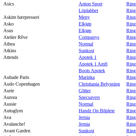
Asics
Anton Sport
Ring
Löplabbet
Ring
Askim bærpresseri
Meny
Ring
Asko
Elkjøp
Ring
Asus
Elkjøp
Ring
Atelier Rêve
Companys
Ring
Athea
Normal
Ring
Atkins
Sunkost
Ring
Attends
Apotek 1
Ring
Apotek 1 Amfi
Ring
Boots Apotek
Ring
Aubade Paris
Marinka
Ring
Audo Copenhagen
Christiania Belysning
Ring
Aurie
Glitter
Ring 
Aurora
Specsavers
Ring
Aussie
Normal
Ring
Autoglym
Handz On Bilpleie
Ring
Ava
Jernia
Ring
Avalanche!
Jernia
Ring
Avant Garden
Sunkost
Ring