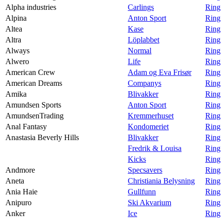
Alpha industries
Carlings
Ring
Alpina
Anton Sport
Ring
Altea
Kase
Ring
Altra
Löplabbet
Ring
Always
Normal
Ring
Alwero
Life
Ring
American Crew
Adam og Eva Frisør
Ring
American Dreams
Companys
Ring
Amika
Blivakker
Ring
Amundsen Sports
Anton Sport
Ring
AmundsenTrading
Kremmerhuset
Ring
Anal Fantasy
Kondomeriet
Ring
Anastasia Beverly Hills
Blivakker
Ring
Fredrik & Louisa
Ring
Kicks
Ring
Andmore
Specsavers
Ring
Aneta
Christiania Belysning
Ring
Ania Haie
Gullfunn
Ring
Anipuro
Ski Akvarium
Ring
Anker
Ice
Ring