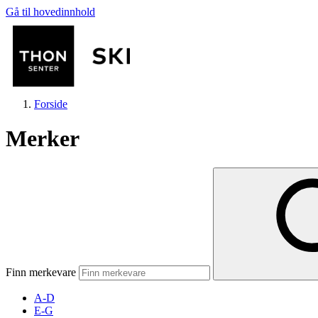
Gå til hovedinnhold
Forside
Merker
Butikker
Mat og drikke
Finn merkevare
Helse
A-D
E-G