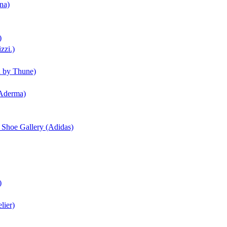
na)
)
zzi.)
n by Thune)
(Aderma)
| Shoe Gallery (Adidas)
)
lier)