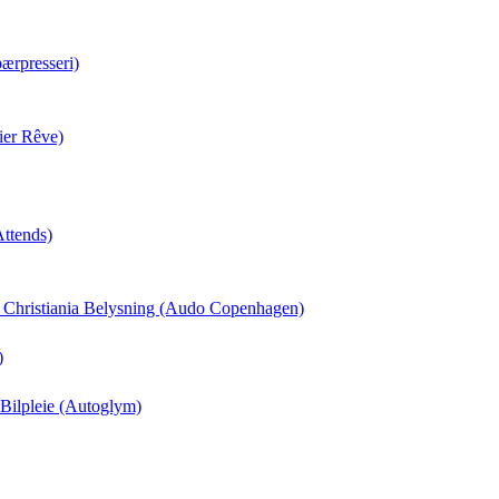
ærpresseri)
ier Rêve)
Attends)
il Christiania Belysning (Audo Copenhagen)
)
 Bilpleie (Autoglym)