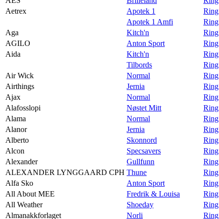
AES
Brilleland
Ring
Aetrex
Apotek 1
Ring
Apotek 1 Amfi
Ring
Aga
Kitch'n
Ring
AGILO
Anton Sport
Ring
Aida
Kitch'n
Ring
Tilbords
Ring
Air Wick
Normal
Ring
Airthings
Jernia
Ring 
Ajax
Normal
Ring
Alafosslopi
Nøstet Mitt
Ring
Alama
Normal
Ring
Alanor
Jernia
Ring
Alberto
Skonnord
Ring
Alcon
Specsavers
Ring
Alexander
Gullfunn
Ring
ALEXANDER LYNGGAARD CPH
Thune
Rin
Alfa Sko
Anton Sport
Ring
All About MEE
Fredrik & Louisa
Ring
All Weather
Shoeday
Ring
Almanakkforlaget
Norli
Ring