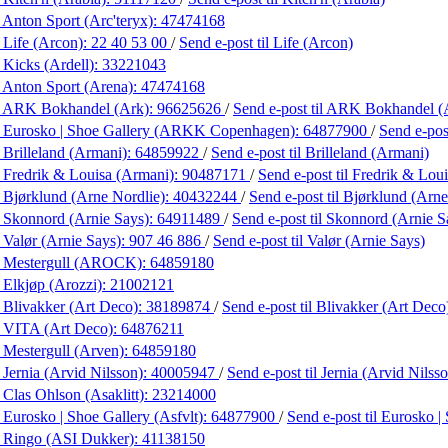
 Anton Sport (Arc'teryx):
47474168
 Life (Arcon):
22 40 53 00
/
Send e-post
til Life (Arcon)
 Kicks (Ardell):
33221043
 Anton Sport (Arena):
47474168
 ARK Bokhandel (Ark):
96625626
/
Send e-post
til ARK Bokhandel (
 Eurosko | Shoe Gallery (ARKK Copenhagen):
64877900
/
Send e-po
 Brilleland (Armani):
64859922
/
Send e-post
til Brilleland (Armani)
 Fredrik & Louisa (Armani):
90487171
/
Send e-post
til Fredrik & Lou
 Bjørklund (Arne Nordlie):
40432244
/
Send e-post
til Bjørklund (Arne
 Skonnord (Arnie Says):
64911489
/
Send e-post
til Skonnord (Arnie S
 Valør (Arnie Says):
907 46 886
/
Send e-post
til Valør (Arnie Says)
 Mestergull (AROCK):
64859180
 Elkjøp (Arozzi):
21002121
 Blivakker (Art Deco):
38189874
/
Send e-post
til Blivakker (Art Deco
 VITA (Art Deco):
64876211
 Mestergull (Arven):
64859180
 Jernia (Arvid Nilsson):
40005947
/
Send e-post
til Jernia (Arvid Nilss
 Clas Ohlson (Asaklitt):
23214000
 Eurosko | Shoe Gallery (Asfvlt):
64877900
/
Send e-post
til Eurosko |
 Ringo (ASI Dukker):
41138150