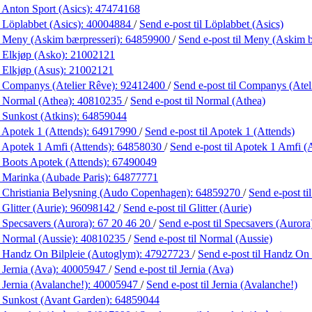
 Anton Sport (Asics):
47474168
 Löplabbet (Asics):
40004884
/
Send e-post
til Löplabbet (Asics)
 Meny (Askim bærpresseri):
64859900
/
Send e-post
til Meny (Askim b
 Elkjøp (Asko):
21002121
 Elkjøp (Asus):
21002121
 Companys (Atelier Rêve):
92412400
/
Send e-post
til Companys (Atel
 Normal (Athea):
40810235
/
Send e-post
til Normal (Athea)
 Sunkost (Atkins):
64859044
 Apotek 1 (Attends):
64917990
/
Send e-post
til Apotek 1 (Attends)
 Apotek 1 Amfi (Attends):
64858030
/
Send e-post
til Apotek 1 Amfi (
 Boots Apotek (Attends):
67490049
 Marinka (Aubade Paris):
64877771
 Christiania Belysning (Audo Copenhagen):
64859270
/
Send e-post
t
Glitter (Aurie):
96098142
/
Send e-post
til Glitter (Aurie)
 Specsavers (Aurora):
67 20 46 20
/
Send e-post
til Specsavers (Aurora
 Normal (Aussie):
40810235
/
Send e-post
til Normal (Aussie)
 Handz On Bilpleie (Autoglym):
47927723
/
Send e-post
til Handz On
 Jernia (Ava):
40005947
/
Send e-post
til Jernia (Ava)
 Jernia (Avalanche!):
40005947
/
Send e-post
til Jernia (Avalanche!)
 Sunkost (Avant Garden):
64859044