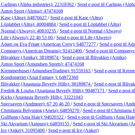
 Carlings (Alpha industries):
22318362
/
Send e-post
til Carlings (Alph
 Anton Sport (Alpina):
47474168
 Kase (Altea):
64876627
/
Send e-post
til Kase (Altea)
 Löplabbet (Altra):
40004884
/
Send e-post
til Löplabbet (Altra)
 Normal (Always):
40810235
/
Send e-post
til Normal (Always)
 Life (Alwero):
22 40 53 00
/
Send e-post
til Life (Alwero)
 Adam og Eva Frisør (American Crew):
64877277
/
Send e-post
til A
 Companys (American Dreams):
92412400
/
Send e-post
til Companys
 Blivakker (Amika):
38189874
/
Send e-post
til Blivakker (Amika)
 Anton Sport (Amundsen Sports):
47474168
 Kremmerhuset (AmundsenTrading):
91559163
/
Send e-post
til Krem
 Kondomeriet (Anal Fantasy ):
64872360
 Blivakker (Anastasia Beverly Hills):
38189874
/
Send e-post
til Bliva
 Fredrik & Louisa (Anastasia Beverly Hills):
90487171
/
Send e-post
t
 Kicks (Anastasia Beverly Hills):
33221043
 Specsavers (Andmore):
67 20 46 20
/
Send e-post
til Specsavers (And
 Christiania Belysning (Aneta):
64859270
/
Send e-post
til Christiania
 Gullfunn (Ania Haie):
94020322
/
Send e-post
til Gullfunn (Ania Haie
 Ski Akvarium (Anipuro):
64859155
/
Send e-post
til Ski Akvarium (A
 Ice (Anker):
31095400
/
Send e-post
til Ice (Anker)