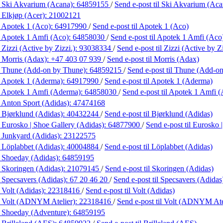
 Ski Akvarium (Acana):
64859155
/
Send e-post
til Ski Akvarium (Aca
 Elkjøp (Acer):
21002121
 Apotek 1 (Aco):
64917990
/
Send e-post
til Apotek 1 (Aco)
 Apotek 1 Amfi (Aco):
64858030
/
Send e-post
til Apotek 1 Amfi (Aco
Zizzi (Active by Zizzi.):
93038334
/
Send e-post
til Zizzi (Active by Zi
 Morris (Adax):
+47 403 07 939
/
Send e-post
til Morris (Adax)
 Thune (Add-on by Thune):
64859215
/
Send e-post
til Thune (Add-o
 Apotek 1 (Aderma):
64917990
/
Send e-post
til Apotek 1 (Aderma)
 Apotek 1 Amfi (Aderma):
64858030
/
Send e-post
til Apotek 1 Amfi 
 Anton Sport (Adidas):
47474168
 Bjørklund (Adidas):
40432244
/
Send e-post
til Bjørklund (Adidas)
 Eurosko | Shoe Gallery (Adidas):
64877900
/
Send e-post
til Eurosko 
 Junkyard (Adidas):
23122575
 Löplabbet (Adidas):
40004884
/
Send e-post
til Löplabbet (Adidas)
 Shoeday (Adidas):
64859195
 Skoringen (Adidas):
21079145
/
Send e-post
til Skoringen (Adidas)
 Specsavers (Adidas):
67 20 46 20
/
Send e-post
til Specsavers (Adidas
 Volt (Adidas):
22318416
/
Send e-post
til Volt (Adidas)
 Volt (ADNYM Atelier):
22318416
/
Send e-post
til Volt (ADNYM Ate
 Shoeday (Adventure):
64859195