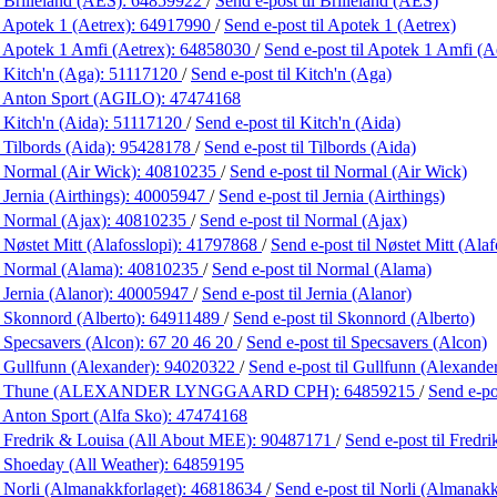
 Brilleland (AES):
64859922
/
Send e-post
til Brilleland (AES)
 Apotek 1 (Aetrex):
64917990
/
Send e-post
til Apotek 1 (Aetrex)
 Apotek 1 Amfi (Aetrex):
64858030
/
Send e-post
til Apotek 1 Amfi (A
 Kitch'n (Aga):
51117120
/
Send e-post
til Kitch'n (Aga)
 Anton Sport (AGILO):
47474168
 Kitch'n (Aida):
51117120
/
Send e-post
til Kitch'n (Aida)
 Tilbords (Aida):
95428178
/
Send e-post
til Tilbords (Aida)
 Normal (Air Wick):
40810235
/
Send e-post
til Normal (Air Wick)
Jernia (Airthings):
40005947
/
Send e-post
til Jernia (Airthings)
 Normal (Ajax):
40810235
/
Send e-post
til Normal (Ajax)
 Nøstet Mitt (Alafosslopi):
41797868
/
Send e-post
til Nøstet Mitt (Alaf
 Normal (Alama):
40810235
/
Send e-post
til Normal (Alama)
 Jernia (Alanor):
40005947
/
Send e-post
til Jernia (Alanor)
 Skonnord (Alberto):
64911489
/
Send e-post
til Skonnord (Alberto)
 Specsavers (Alcon):
67 20 46 20
/
Send e-post
til Specsavers (Alcon)
 Gullfunn (Alexander):
94020322
/
Send e-post
til Gullfunn (Alexande
g Thune (ALEXANDER LYNGGAARD CPH):
64859215
/
Send e-p
 Anton Sport (Alfa Sko):
47474168
 Fredrik & Louisa (All About MEE):
90487171
/
Send e-post
til Fred
 Shoeday (All Weather):
64859195
 Norli (Almanakkforlaget):
46818634
/
Send e-post
til Norli (Almanakk