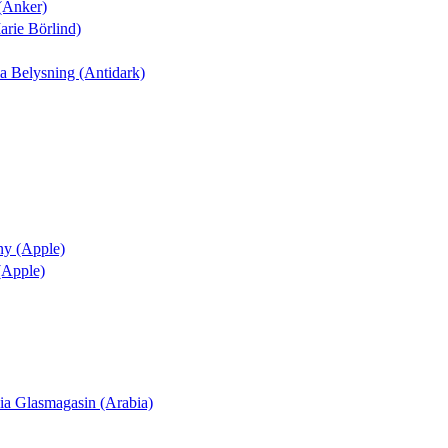
 (Anker)
arie Börlind)
nia Belysning (Antidark)
ny (Apple)
 (Apple)
ania Glasmagasin (Arabia)