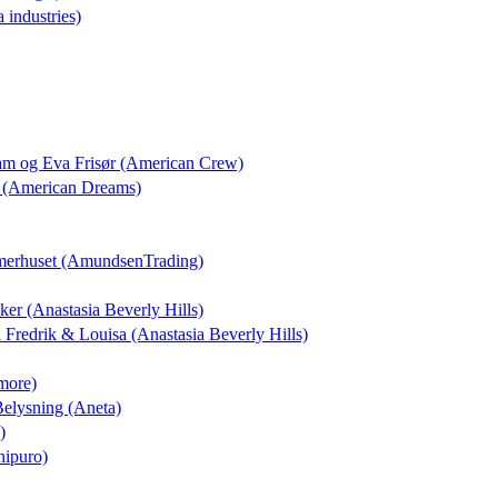
a industries)
dam og Eva Frisør (American Crew)
 (American Dreams)
merhuset (AmundsenTrading)
kker (Anastasia Beverly Hills)
il Fredrik & Louisa (Anastasia Beverly Hills)
more)
 Belysning (Aneta)
)
nipuro)