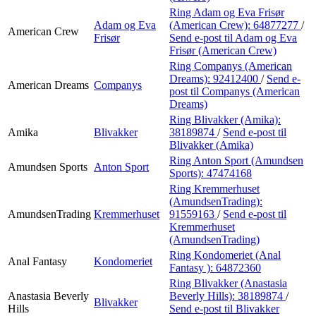
Ring Adam og Eva Frisør
Adam og Eva
(American Crew):
64877277
/
American Crew
Frisør
Send e-post
til Adam og Eva
Frisør (American Crew)
Ring Companys (American
Dreams):
92412400
/
Send e-
American Dreams
Companys
post
til Companys (American
Dreams)
Ring Blivakker (Amika):
Amika
Blivakker
38189874
/
Send e-post
til
Blivakker (Amika)
Ring Anton Sport (Amundsen
Amundsen Sports
Anton Sport
Sports):
47474168
Ring Kremmerhuset
(AmundsenTrading):
AmundsenTrading
Kremmerhuset
91559163
/
Send e-post
til
Kremmerhuset
(AmundsenTrading)
Ring Kondomeriet (Anal
Anal Fantasy
Kondomeriet
Fantasy ):
64872360
Ring Blivakker (Anastasia
Anastasia Beverly
Beverly Hills):
38189874
/
Blivakker
Hills
Send e-post
til Blivakker