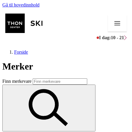
Gå til hovedinnhold
I dag:
10 - 21
Forside
Merker
Butikker
Finn merkevare
Mat og drikke
Helse
Aktiviteter
Tilbud