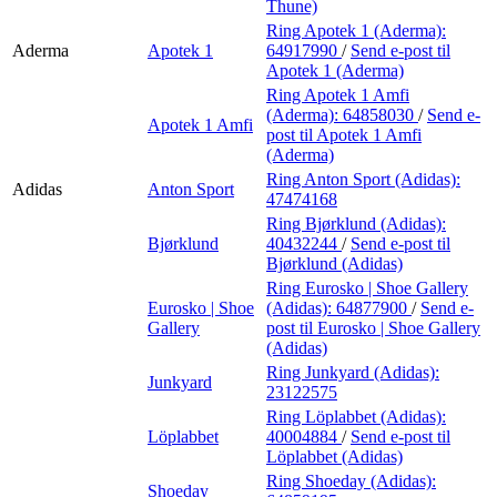
Thune)
Ring Apotek 1 (Aderma):
Aderma
Apotek 1
64917990
/
Send e-post
til
Apotek 1 (Aderma)
Ring Apotek 1 Amfi
(Aderma):
64858030
/
Send e-
Apotek 1 Amfi
post
til Apotek 1 Amfi
(Aderma)
Ring Anton Sport (Adidas):
Adidas
Anton Sport
47474168
Ring Bjørklund (Adidas):
Bjørklund
40432244
/
Send e-post
til
Bjørklund (Adidas)
Ring Eurosko | Shoe Gallery
Eurosko | Shoe
(Adidas):
64877900
/
Send e-
Gallery
post
til Eurosko | Shoe Gallery
(Adidas)
Ring Junkyard (Adidas):
Junkyard
23122575
Ring Löplabbet (Adidas):
Löplabbet
40004884
/
Send e-post
til
Löplabbet (Adidas)
Ring Shoeday (Adidas):
Shoeday