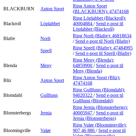
Ring Anton Sport
BLACKBURN
Anton Sport
(BLACKBURN):
47474168
Ring Löplabbet (Blackroll):
Blackroll
Löplabbet
40004884
/
Send e-post
til
Löplabbet (Blackroll)
Ring Norli (Blafre):
46818634
Blafre
Norli
/
Send e-post
til Norli (Blafre)
Ring Sprell (Blafre):
47484995
Sprell
/
Send e-post
til Sprell (Blafre)
Ring Meny (Blenda):
Blenda
Meny
64859900
/
Send e-post
til
Meny (Blenda)
Ring Anton Sport (Bliz):
Bliz
Anton Sport
47474168
Ring Gullfunn (Blomdahl):
Blomdahl
Gullfunn
94020322
/
Send e-post
til
Gullfunn (Blomdahl)
Ring Jernia (Blomsterbergs):
Blomsterbergs
Jernia
40005947
/
Send e-post
til
Jernia (Blomsterbergs)
Ring Valør (Bloomingville):
Bloomingville
Valør
907 46 886
/
Send e-post
til
Valør (Bloomingville)