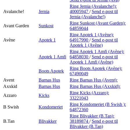
Ring Jernia (Avalanche!):
Avalanche!
Jernia
40005947
/
Send e-post
til
Jernia (Avalanche!)
Ring Sunkost (Avant Garden):
Avant Garden
Sunkost
64859044
Ring Apotek 1 (Avène):
Avène
Apotek 1
64917990
/
Send e-post
til
Apotek 1 (Avène)
Ring Apotek 1 Amfi (Avène):
Apotek 1 Amfi
64858030
/
Send e-post
til
Apotek 1 Amfi (Avène)
Ring Boots Apotek (Avène):
Boots Apotek
67490049
Avent
Barnas Hus
Ring Barnas Hus (Avent):
Axxkid
Barnas Hus
Ring Barnas Hus (Axxkid):
Ring Kicks (Azzaro):
Azzaro
Kicks
33221043
Ring Kondomeriet (B Swish ):
B Swish
Kondomeriet
64872360
Ring Blivakker (B.Tan):
B.Tan
Blivakker
38189874
/
Send e-post
til
Blivakker (B.Tan)