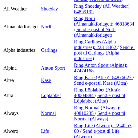
Ring Shoeday (All Weather):
All Weather
Shoeday
64859195
Ring Norli
(Almanakkforlaget):
46818634
Almanakkforlaget
Norli
/
Send e-post
til Norli
(Almanakkforlaget)
Ring Carlings (Alpha
industries):
22318362
/
Send e-
Alpha industries
Carlings
post
til Carlings (Alpha
industries)
Ring Anton Sport (Alpina):
Alpina
Anton Sport
47474168
Ring Kase (Altea):
64876627
/
Altea
Kase
Send e-post
til Kase (Altea)
Ring Löplabbet (Altra):
Altra
Löplabbet
40004884
/
Send e-post
til
Löplabbet (Altra)
Ring Normal (Always):
Always
Normal
40810235
/
Send e-post
til
Normal (Always)
Ring Life (Alwero):
22 40 53
Alwero
Life
00
/
Send e-post
til Life
(Alwero)