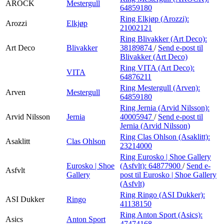
AROCK
Mestergull
64859180
Ring Elkjøp (Arozzi):
Arozzi
Elkjøp
21002121
Ring Blivakker (Art Deco):
Art Deco
Blivakker
38189874
/
Send e-post
til
Blivakker (Art Deco)
Ring VITA (Art Deco):
VITA
64876211
Ring Mestergull (Arven):
Arven
Mestergull
64859180
Ring Jernia (Arvid Nilsson):
Arvid Nilsson
Jernia
40005947
/
Send e-post
til
Jernia (Arvid Nilsson)
Ring Clas Ohlson (Asaklitt):
Asaklitt
Clas Ohlson
23214000
Ring Eurosko | Shoe Gallery
Eurosko | Shoe
(Asfvlt):
64877900
/
Send e-
Asfvlt
Gallery
post
til Eurosko | Shoe Gallery
(Asfvlt)
Ring Ringo (ASI Dukker):
ASI Dukker
Ringo
41138150
Ring Anton Sport (Asics):
Asics
Anton Sport
47474168