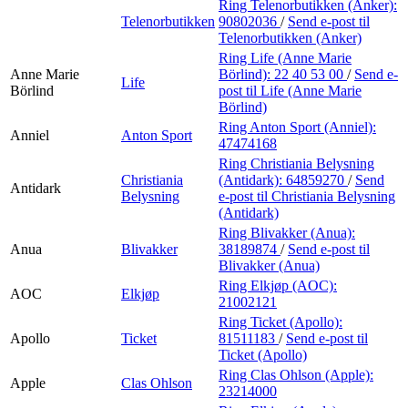
Ring Telenorbutikken (Anker):
Telenorbutikken
90802036
/
Send e-post
til
Telenorbutikken (Anker)
Ring Life (Anne Marie
Anne Marie
Börlind):
22 40 53 00
/
Send e-
Life
Börlind
post
til Life (Anne Marie
Börlind)
Ring Anton Sport (Anniel):
Anniel
Anton Sport
47474168
Ring Christiania Belysning
Christiania
(Antidark):
64859270
/
Send
Antidark
Belysning
e-post
til Christiania Belysning
(Antidark)
Ring Blivakker (Anua):
Anua
Blivakker
38189874
/
Send e-post
til
Blivakker (Anua)
Ring Elkjøp (AOC):
AOC
Elkjøp
21002121
Ring Ticket (Apollo):
Apollo
Ticket
81511183
/
Send e-post
til
Ticket (Apollo)
Ring Clas Ohlson (Apple):
Apple
Clas Ohlson
23214000