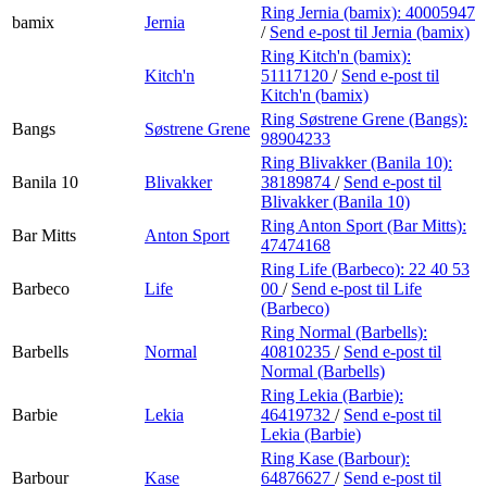
Ring Jernia (bamix):
40005947
bamix
Jernia
/
Send e-post
til Jernia (bamix)
Ring Kitch'n (bamix):
Kitch'n
51117120
/
Send e-post
til
Kitch'n (bamix)
Ring Søstrene Grene (Bangs):
Bangs
Søstrene Grene
98904233
Ring Blivakker (Banila 10):
Banila 10
Blivakker
38189874
/
Send e-post
til
Blivakker (Banila 10)
Ring Anton Sport (Bar Mitts):
Bar Mitts
Anton Sport
47474168
Ring Life (Barbeco):
22 40 53
Barbeco
Life
00
/
Send e-post
til Life
(Barbeco)
Ring Normal (Barbells):
Barbells
Normal
40810235
/
Send e-post
til
Normal (Barbells)
Ring Lekia (Barbie):
Barbie
Lekia
46419732
/
Send e-post
til
Lekia (Barbie)
Ring Kase (Barbour):
Barbour
Kase
64876627
/
Send e-post
til