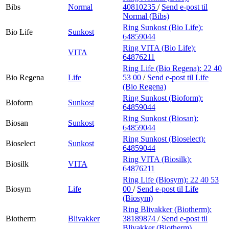
Bibs
Normal
40810235
/
Send e-post
til
Normal (Bibs)
Ring Sunkost (Bio Life):
Bio Life
Sunkost
64859044
Ring VITA (Bio Life):
VITA
64876211
Ring Life (Bio Regena):
22 40
Bio Regena
Life
53 00
/
Send e-post
til Life
(Bio Regena)
Ring Sunkost (Bioform):
Bioform
Sunkost
64859044
Ring Sunkost (Biosan):
Biosan
Sunkost
64859044
Ring Sunkost (Bioselect):
Bioselect
Sunkost
64859044
Ring VITA (Biosilk):
Biosilk
VITA
64876211
Ring Life (Biosym):
22 40 53
Biosym
Life
00
/
Send e-post
til Life
(Biosym)
Ring Blivakker (Biotherm):
Biotherm
Blivakker
38189874
/
Send e-post
til
Blivakker (Biotherm)