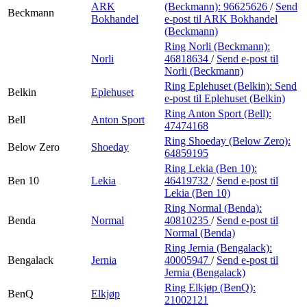
ARK
(Beckmann):
96625626
/
Send
Beckmann
Bokhandel
e-post
til ARK Bokhandel
(Beckmann)
Ring Norli (Beckmann):
Norli
46818634
/
Send e-post
til
Norli (Beckmann)
Ring Eplehuset (Belkin):
Send
Belkin
Eplehuset
e-post
til Eplehuset (Belkin)
Ring Anton Sport (Bell):
Bell
Anton Sport
47474168
Ring Shoeday (Below Zero):
Below Zero
Shoeday
64859195
Ring Lekia (Ben 10):
Ben 10
Lekia
46419732
/
Send e-post
til
Lekia (Ben 10)
Ring Normal (Benda):
Benda
Normal
40810235
/
Send e-post
til
Normal (Benda)
Ring Jernia (Bengalack):
Bengalack
Jernia
40005947
/
Send e-post
til
Jernia (Bengalack)
Ring Elkjøp (BenQ):
BenQ
Elkjøp
21002121