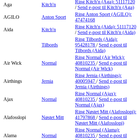
Ring Kitch'n (Aga):
51117120
Aga
Kitch'n
/
Send e-post
til Kitch'n (Aga)
Ring Anton Sport (AGILO):
AGILO
Anton Sport
47474168
Ring Kitch'n (Aida):
51117120
Aida
Kitch'n
/
Send e-post
til Kitch'n (Aida)
Ring Tilbords (Aida):
Tilbords
95428178
/
Send e-post
til
Tilbords (Aida)
Ring Normal (Air Wick):
Air Wick
Normal
40810235
/
Send e-post
til
Normal (Air Wick)
Ring Jernia (Airthings):
Airthings
Jernia
40005947
/
Send e-post
til
Jernia (Airthings)
Ring Normal (Ajax):
Ajax
Normal
40810235
/
Send e-post
til
Normal (Ajax)
Ring Nøstet Mitt (Alafosslopi):
Alafosslopi
Nøstet Mitt
41797868
/
Send e-post
til
Nøstet Mitt (Alafosslopi)
Ring Normal (Alama):
Alama
Normal
40810235
/
Send e-post
til