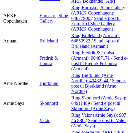
ARK Bokhandel (Ark)
Ring Eurosko | Shoe Gallery
(ARKK Copenhagen):
ARKK
Eurosko | Shoe
64877900
/
Send e-post
til
Copenhagen
Gallery
Eurosko | Shoe Gallery
(ARKK Copenhagen)
Ring Brilleland (Armani):
Armani
Brilleland
64859922
/
Send e-post
til
Brilleland (Armani)
Ring Fredrik & Louisa
Fredrik &
(Armani):
90487171
/
Send e-
Louisa
post
til Fredrik & Louisa
(Armani)
Ring Bjørklund (Arne
Nordlie):
40432244
/
Send e-
Arne Nordlie
Bjørklund
post
til Bjørklund (Arne
Nordlie)
Ring Skonnord (Arnie Says):
Arnie Says
Skonnord
64911489
/
Send e-post
til
Skonnord (Arnie Says)
Ring Valør (Arnie Says):
907
Valør
46 886
/
Send e-post
til Valør
(Arnie Says)
Ring Mestergull (AROCK):