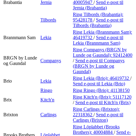
Brabantia
Jernia
40005947
/
Send e-post
til
Jernia (Brabantia)
Ring Tilbords (Brabantia):
Tilbords
95428178
/
Send e-post
til
Tilbords (Brabantia)
Ring Lekia (Brannmann Sam):
Brannmann Sam
Lekia
46419732
/
Send e-post
til
Lekia (Brannmann Sam)
Ring Companys (BRGN by
Lunde og Gaundal):
92412400
BRGN by Lunde
Companys
/
Send e-post
til Companys
og Gaundal
(BRGN by Lunde og
Gaundal)
Ring Lekia (Brio):
46419732
/
Brio
Lekia
Send e-post
til Lekia (Brio)
Ringo
Ring Ringo (Brio):
41138150
Ring Kitch'n (Brix):
51117120
Brix
Kitch'n
/
Send e-post
til Kitch'n (Brix)
Ring Carlings (Brixton):
Brixton
Carlings
22318362
/
Send e-post
til
Carlings (Brixton)
Ring Löplabbet (Brooks
Brothers):
40004884
/
Send e-
Brooks Brothers
Löplabbet