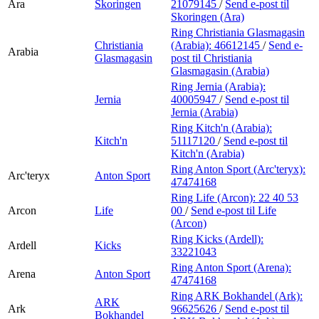
Ara
Skoringen
21079145
/
Send e-post
til
Skoringen (Ara)
Ring Christiania Glasmagasin
Christiania
(Arabia):
46612145
/
Send e-
Arabia
Glasmagasin
post
til Christiania
Glasmagasin (Arabia)
Ring Jernia (Arabia):
Jernia
40005947
/
Send e-post
til
Jernia (Arabia)
Ring Kitch'n (Arabia):
Kitch'n
51117120
/
Send e-post
til
Kitch'n (Arabia)
Ring Anton Sport (Arc'teryx):
Arc'teryx
Anton Sport
47474168
Ring Life (Arcon):
22 40 53
Arcon
Life
00
/
Send e-post
til Life
(Arcon)
Ring Kicks (Ardell):
Ardell
Kicks
33221043
Ring Anton Sport (Arena):
Arena
Anton Sport
47474168
Ring ARK Bokhandel (Ark):
ARK
Ark
96625626
/
Send e-post
til
Bokhandel