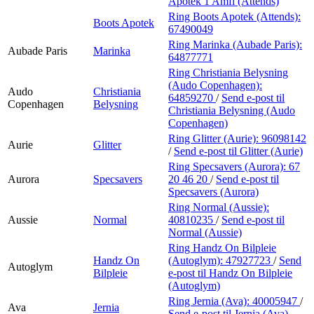
Apotek 1 Amfi (Attends)
Ring Boots Apotek (Attends):
Boots Apotek
67490049
Ring Marinka (Aubade Paris):
Aubade Paris
Marinka
64877771
Ring Christiania Belysning
(Audo Copenhagen):
Audo
Christiania
64859270
/
Send e-post
til
Copenhagen
Belysning
Christiania Belysning (Audo
Copenhagen)
Ring Glitter (Aurie):
96098142
Aurie
Glitter
/
Send e-post
til Glitter (Aurie)
Ring Specsavers (Aurora):
67
Aurora
Specsavers
20 46 20
/
Send e-post
til
Specsavers (Aurora)
Ring Normal (Aussie):
Aussie
Normal
40810235
/
Send e-post
til
Normal (Aussie)
Ring Handz On Bilpleie
Handz On
(Autoglym):
47927723
/
Send
Autoglym
Bilpleie
e-post
til Handz On Bilpleie
(Autoglym)
Ring Jernia (Ava):
40005947
/
Ava
Jernia
Send e-post
til Jernia (Ava)