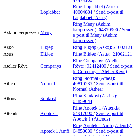
Ring Löplabbet (Asics):
Löplabbet
40004884
/
Send e-post
til
Löplabbet (Asics)
Ring Meny (Askim
bærpresseri):
64859900
/
Send
Askim bærpresseri
Meny
e-post
til Meny (Askim
bærpresseri)
Asko
Elkjøp
Ring Elkjøp (Asko):
21002121
Asus
Elkjøp
Ring Elkjøp (Asus):
21002121
Ring Companys (Atelier
Atelier Rêve
Companys
Rêve):
92412400
/
Send e-post
til Companys (Atelier Rêve)
Ring Normal (Athea):
Athea
Normal
40810235
/
Send e-post
til
Normal (Athea)
Ring Sunkost (Atkins):
Atkins
Sunkost
64859044
Ring Apotek 1 (Attends):
Attends
Apotek 1
64917990
/
Send e-post
til
Apotek 1 (Attends)
Ring Apotek 1 Amfi (Attends):
Apotek 1 Amfi
64858030
/
Send e-post
til