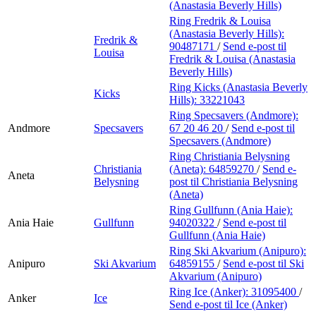
(Anastasia Beverly Hills)
Ring Fredrik & Louisa
(Anastasia Beverly Hills):
Fredrik &
90487171
/
Send e-post
til
Louisa
Fredrik & Louisa (Anastasia
Beverly Hills)
Ring Kicks (Anastasia Beverly
Kicks
Hills):
33221043
Ring Specsavers (Andmore):
Andmore
Specsavers
67 20 46 20
/
Send e-post
til
Specsavers (Andmore)
Ring Christiania Belysning
Christiania
(Aneta):
64859270
/
Send e-
Aneta
Belysning
post
til Christiania Belysning
(Aneta)
Ring Gullfunn (Ania Haie):
Ania Haie
Gullfunn
94020322
/
Send e-post
til
Gullfunn (Ania Haie)
Ring Ski Akvarium (Anipuro):
Anipuro
Ski Akvarium
64859155
/
Send e-post
til Ski
Akvarium (Anipuro)
Ring Ice (Anker):
31095400
/
Anker
Ice
Send e-post
til Ice (Anker)