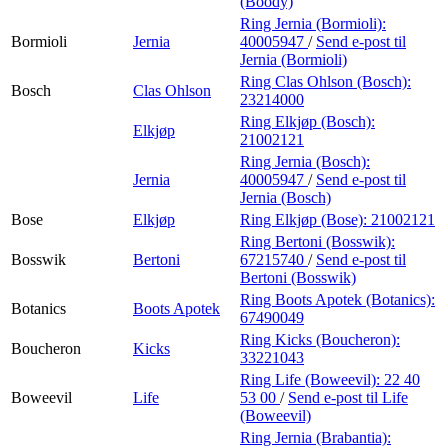
(Boody)
Ring Jernia (Bormioli):
Bormioli
Jernia
40005947
/
Send e-post
til
Jernia (Bormioli)
Ring Clas Ohlson (Bosch):
Bosch
Clas Ohlson
23214000
Ring Elkjøp (Bosch):
Elkjøp
21002121
Ring Jernia (Bosch):
Jernia
40005947
/
Send e-post
til
Jernia (Bosch)
Bose
Elkjøp
Ring Elkjøp (Bose):
21002121
Ring Bertoni (Bosswik):
Bosswik
Bertoni
67215740
/
Send e-post
til
Bertoni (Bosswik)
Ring Boots Apotek (Botanics):
Botanics
Boots Apotek
67490049
Ring Kicks (Boucheron):
Boucheron
Kicks
33221043
Ring Life (Boweevil):
22 40
Boweevil
Life
53 00
/
Send e-post
til Life
(Boweevil)
Ring Jernia (Brabantia):