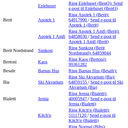
Ring Eplehuset (BenQ):
Send
Eplehuset
e-post
til Eplehuset (BenQ)
Ring Apotek 1 (Berit):
Berit
Apotek 1
64917990
/
Send e-post
til
Apotek 1 (Berit)
Ring Apotek 1 Amfi (Berit):
Apotek 1 Amfi
64858030
/
Send e-post
til
Apotek 1 Amfi (Berit)
Ring Sunkost (Berit
Berit Nordstrand
Sunkost
Nordstrand):
64859044
Ring Kaos (Bertoni):
Bertoni
Kaos
99361282
Besafe
Barnas Hus
Ring Barnas Hus (Besafe):
Ring Ski Akvarium (Bia):
Bia
Ski Akvarium
64859155
/
Send e-post
til Ski
Akvarium (Bia)
Ring Jernia (Bialetti):
Bialetti
Jernia
40005947
/
Send e-post
til
Jernia (Bialetti)
Ring Kitch'n (Bialetti):
Kitch'n
51117120
/
Send e-post
til
Kitch'n (Bialetti)
Ring Normal (Bibs):