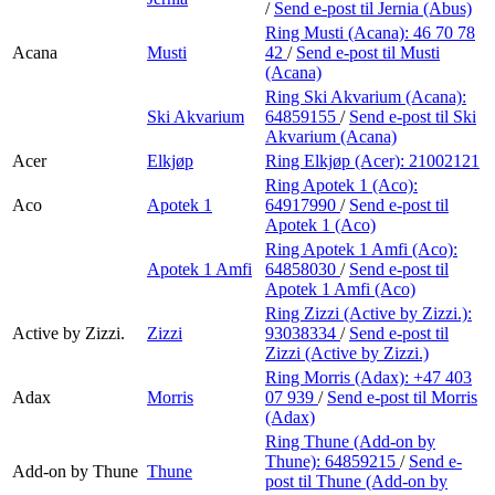
/
Send e-post
til Jernia (Abus)
Ring Musti (Acana):
46 70 78
Acana
Musti
42
/
Send e-post
til Musti
(Acana)
Ring Ski Akvarium (Acana):
Ski Akvarium
64859155
/
Send e-post
til Ski
Akvarium (Acana)
Acer
Elkjøp
Ring Elkjøp (Acer):
21002121
Ring Apotek 1 (Aco):
Aco
Apotek 1
64917990
/
Send e-post
til
Apotek 1 (Aco)
Ring Apotek 1 Amfi (Aco):
Apotek 1 Amfi
64858030
/
Send e-post
til
Apotek 1 Amfi (Aco)
Ring Zizzi (Active by Zizzi.):
Active by Zizzi.
Zizzi
93038334
/
Send e-post
til
Zizzi (Active by Zizzi.)
Ring Morris (Adax):
+47 403
Adax
Morris
07 939
/
Send e-post
til Morris
(Adax)
Ring Thune (Add-on by
Thune):
64859215
/
Send e-
Add-on by Thune
Thune
post
til Thune (Add-on by