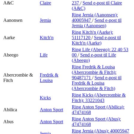
A&C
Claire
237
/
Send e-post
til Claire
(A&C)
Ring Jernia (Aanonsen):
Aanonsen
Jernia
40005947
/
Send e-post
til
Jernia (Aanonsen)
Ring Kitch'n (Aarke):
Aarke
Kitch'n
51117120
/
Send e-post
til
Kitch'n (Aarke)
Ring Life (Abeego):
22 40 53
Abeego
Life
00
/
Send e-post
til Life
(Abeego)
Ring Fredrik & Louisa
(Abercrombie & Fitch):
Abercrombie &
Fredrik &
90487171
/
Send e-post
til
Fitch
Louisa
Fredrik & Louisa
(Abercrombie & Fitch)
Ring Kicks (Abercrombie &
Kicks
Fitch):
33221043
Ring Anton Sport (Abilica):
Abilica
Anton Sport
47474168
Ring Anton Sport (Abus):
Abus
Anton Sport
47474168
Ring Jernia (Abus):
40005947
Jernia