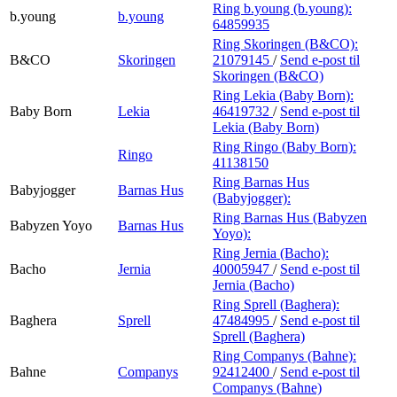
Ring b.young (b.young):
b.young
b.young
64859935
Ring Skoringen (B&CO):
B&CO
Skoringen
21079145
/
Send e-post
til
Skoringen (B&CO)
Ring Lekia (Baby Born):
Baby Born
Lekia
46419732
/
Send e-post
til
Lekia (Baby Born)
Ring Ringo (Baby Born):
Ringo
41138150
Ring Barnas Hus
Babyjogger
Barnas Hus
(Babyjogger):
Ring Barnas Hus (Babyzen
Babyzen Yoyo
Barnas Hus
Yoyo):
Ring Jernia (Bacho):
Bacho
Jernia
40005947
/
Send e-post
til
Jernia (Bacho)
Ring Sprell (Baghera):
Baghera
Sprell
47484995
/
Send e-post
til
Sprell (Baghera)
Ring Companys (Bahne):
Bahne
Companys
92412400
/
Send e-post
til
Companys (Bahne)