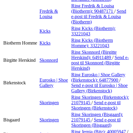
Ring Fredrik & Louisa
Fredrik &
(Biotherm):
90487171
/
Send
Louisa
e-post
til Fredrik & Louisa
(Biotherm)
Ring Kicks (Biotherm):
Kicks
33221043
Ring Kicks (Biotherm
Biotherm Homme
Kicks
Homme):
33221043
Ring Skonnord (Birgitte
Herskind):
64911489
/
Send e-
Birgitte Herskind
Skonnord
post
til Skonnord (Birgitte
Herskind)
Ring Eurosko | Shoe Gallery
Eurosko | Shoe
(Birkenstock):
64877900
/
Birkenstock
Gallery
Send e-post
til Eurosko | Shoe
Gallery (Birkenstock)
Ring Skoringen (Birkenstock):
Skoringen
21079145
/
Send e-post
til
Skoringen (Birkenstock)
Ring Skoringen (Bisgaard):
Bisgaard
Skoringen
21079145
/
Send e-post
til
Skoringen (Bisgaard)
Ring Jernia (Bitz):
40005947
/