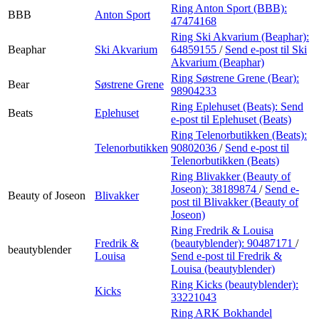
Ring Anton Sport (BBB):
BBB
Anton Sport
47474168
Ring Ski Akvarium (Beaphar):
Beaphar
Ski Akvarium
64859155
/
Send e-post
til Ski
Akvarium (Beaphar)
Ring Søstrene Grene (Bear):
Bear
Søstrene Grene
98904233
Ring Eplehuset (Beats):
Send
Beats
Eplehuset
e-post
til Eplehuset (Beats)
Ring Telenorbutikken (Beats):
Telenorbutikken
90802036
/
Send e-post
til
Telenorbutikken (Beats)
Ring Blivakker (Beauty of
Joseon):
38189874
/
Send e-
Beauty of Joseon
Blivakker
post
til Blivakker (Beauty of
Joseon)
Ring Fredrik & Louisa
Fredrik &
(beautyblender):
90487171
/
beautyblender
Louisa
Send e-post
til Fredrik &
Louisa (beautyblender)
Ring Kicks (beautyblender):
Kicks
33221043
Ring ARK Bokhandel