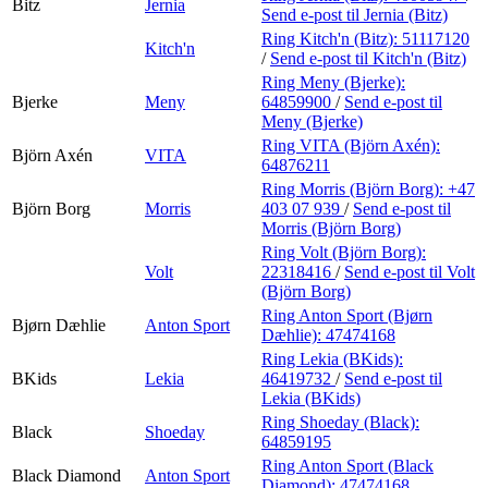
Bitz
Jernia
Send e-post
til Jernia (Bitz)
Ring Kitch'n (Bitz):
51117120
Kitch'n
/
Send e-post
til Kitch'n (Bitz)
Ring Meny (Bjerke):
Bjerke
Meny
64859900
/
Send e-post
til
Meny (Bjerke)
Ring VITA (Björn Axén):
Björn Axén
VITA
64876211
Ring Morris (Björn Borg):
+47
Björn Borg
Morris
403 07 939
/
Send e-post
til
Morris (Björn Borg)
Ring Volt (Björn Borg):
Volt
22318416
/
Send e-post
til Volt
(Björn Borg)
Ring Anton Sport (Bjørn
Bjørn Dæhlie
Anton Sport
Dæhlie):
47474168
Ring Lekia (BKids):
BKids
Lekia
46419732
/
Send e-post
til
Lekia (BKids)
Ring Shoeday (Black):
Black
Shoeday
64859195
Ring Anton Sport (Black
Black Diamond
Anton Sport
Diamond):
47474168