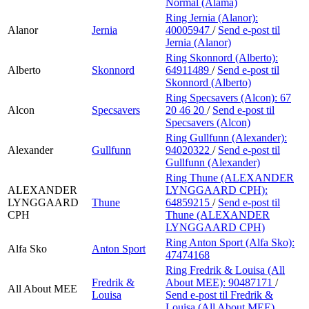
Normal (Alama)
Ring Jernia (Alanor):
Alanor
Jernia
40005947
/
Send e-post
til
Jernia (Alanor)
Ring Skonnord (Alberto):
Alberto
Skonnord
64911489
/
Send e-post
til
Skonnord (Alberto)
Ring Specsavers (Alcon):
67
Alcon
Specsavers
20 46 20
/
Send e-post
til
Specsavers (Alcon)
Ring Gullfunn (Alexander):
Alexander
Gullfunn
94020322
/
Send e-post
til
Gullfunn (Alexander)
Ring Thune (ALEXANDER
ALEXANDER
LYNGGAARD CPH):
LYNGGAARD
Thune
64859215
/
Send e-post
til
CPH
Thune (ALEXANDER
LYNGGAARD CPH)
Ring Anton Sport (Alfa Sko):
Alfa Sko
Anton Sport
47474168
Ring Fredrik & Louisa (All
Fredrik &
About MEE):
90487171
/
All About MEE
Louisa
Send e-post
til Fredrik &
Louisa (All About MEE)