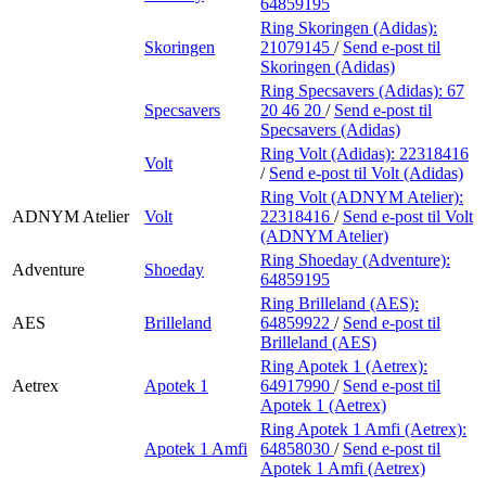
64859195
Ring Skoringen (Adidas):
Skoringen
21079145
/
Send e-post
til
Skoringen (Adidas)
Ring Specsavers (Adidas):
67
Specsavers
20 46 20
/
Send e-post
til
Specsavers (Adidas)
Ring Volt (Adidas):
22318416
Volt
/
Send e-post
til Volt (Adidas)
Ring Volt (ADNYM Atelier):
ADNYM Atelier
Volt
22318416
/
Send e-post
til Volt
(ADNYM Atelier)
Ring Shoeday (Adventure):
Adventure
Shoeday
64859195
Ring Brilleland (AES):
AES
Brilleland
64859922
/
Send e-post
til
Brilleland (AES)
Ring Apotek 1 (Aetrex):
Aetrex
Apotek 1
64917990
/
Send e-post
til
Apotek 1 (Aetrex)
Ring Apotek 1 Amfi (Aetrex):
Apotek 1 Amfi
64858030
/
Send e-post
til
Apotek 1 Amfi (Aetrex)