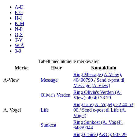
Inspirasjon
A-D
E-G
H-J
K-M
N-P
Søk
Q-S
T-V
W-Å
0-9
Åpningstider
Tabell med aktuelle merkevarer
Merke
Hvor
Kontaktinfo
Praktisk informasjon
Ring Message (A-View):
A-View
Message
40490790
/
Send e-post
til
Ledige stillinger
Message (A-View)
Magasin
Ring Olivia's Verden (A-
Olivia's Verden
View):
40 40 78 79
Gavekort
Ring Life (A. Vogel):
22 40 53
A. Vogel
Life
00
/
Send e-post
til Life (A.
Finn frem
Vogel)
Ring Sunkost (A. Vogel):
Sunkost
Personal Shopper
64859044
Ring Claire (A&C):
907 29