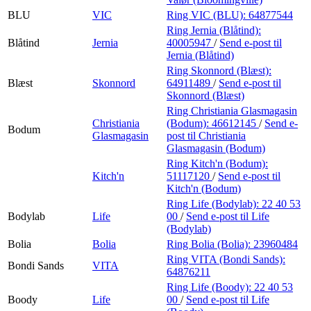
BLU
VIC
Ring VIC (BLU):
64877544
Ring Jernia (Blåtind):
Blåtind
Jernia
40005947
/
Send e-post
til
Jernia (Blåtind)
Ring Skonnord (Blæst):
Blæst
Skonnord
64911489
/
Send e-post
til
Skonnord (Blæst)
Ring Christiania Glasmagasin
Christiania
(Bodum):
46612145
/
Send e-
Bodum
Glasmagasin
post
til Christiania
Glasmagasin (Bodum)
Ring Kitch'n (Bodum):
Kitch'n
51117120
/
Send e-post
til
Kitch'n (Bodum)
Ring Life (Bodylab):
22 40 53
Bodylab
Life
00
/
Send e-post
til Life
(Bodylab)
Bolia
Bolia
Ring Bolia (Bolia):
23960484
Ring VITA (Bondi Sands):
Bondi Sands
VITA
64876211
Ring Life (Boody):
22 40 53
Boody
Life
00
/
Send e-post
til Life