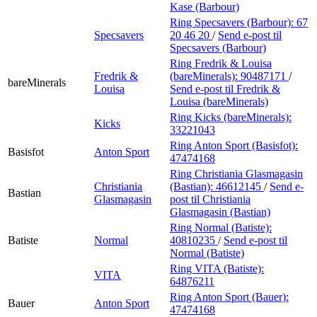
Kase (Barbour)
Ring Specsavers (Barbour):
67
Specsavers
20 46 20
/
Send e-post
til
Specsavers (Barbour)
Ring Fredrik & Louisa
Fredrik &
(bareMinerals):
90487171
/
bareMinerals
Louisa
Send e-post
til Fredrik &
Louisa (bareMinerals)
Ring Kicks (bareMinerals):
Kicks
33221043
Ring Anton Sport (Basisfot):
Basisfot
Anton Sport
47474168
Ring Christiania Glasmagasin
Christiania
(Bastian):
46612145
/
Send e-
Bastian
Glasmagasin
post
til Christiania
Glasmagasin (Bastian)
Ring Normal (Batiste):
Batiste
Normal
40810235
/
Send e-post
til
Normal (Batiste)
Ring VITA (Batiste):
VITA
64876211
Ring Anton Sport (Bauer):
Bauer
Anton Sport
47474168