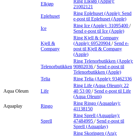
Ring Elkjøp (Apple):
Elkjøp
21002121
Ring Eplehuset (Apple):
Send
Eplehuset
e-post
til Eplehuset (Apple)
Ring Ice (Apple):
31095400
/
Ice
Send e-post
til Ice (Apple)
Ring Kjell & Company
Kjell &
(Apple):
69520904
/
Send e-
Company
post
til Kjell & Company
(Apple)
Ring Telenorbutikken (Apple):
Telenorbutikken
90802036
/
Send e-post
til
Telenorbutikken (Apple)
Telia
Ring Telia (Apple):
93462336
Ring Life (Aqua Oleum):
22
Aqua Oleum
Life
40 53 00
/
Send e-post
til Life
(Aqua Oleum)
Ring Ringo (Aquaplay):
Aquaplay
Ringo
41138150
Ring Sprell (Aquaplay):
Sprell
47484995
/
Send e-post
til
Sprell (Aquaplay)
Ring Skoringen (Ara):