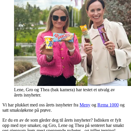
Lene, Gro og Thea (bak kamera) har testet et utvalg av
årets isnyheter.
Vi har plukket med oss årets isnyheter fra
Meny
og
Rema 1000
og
satt smaksløkene på prøve.
Er du en av de som gleder deg til årets isnyheter? Isdisken er fylt
opp med nye smaker, og Gro, Lene og Thea på senteret har smakt
seg gjennom årets mest spennende nyheter - og triller terning!