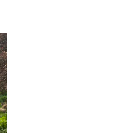
Inspirasjon
Søk
Åpningstider
Praktisk informasjon
Ledige stillinger
Magasin
Gavekort
Finn frem
Personal Shopper