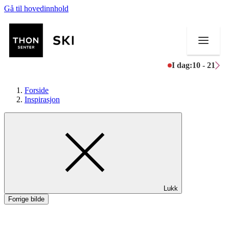
Gå til hovedinnhold
I dag:
10 - 21
Forside
Inspirasjon
Butikker
Mat og drikke
Helse
Lukk
Aktiviteter
Forrige bilde
Tilbud