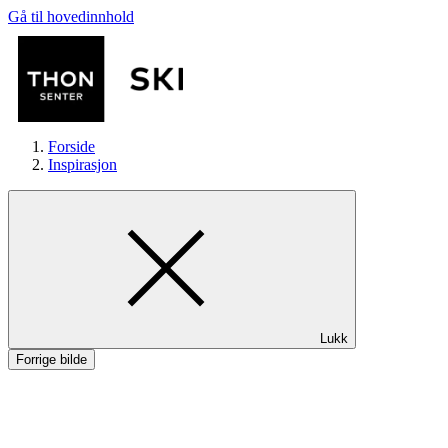
Gå til hovedinnhold
Forside
Inspirasjon
Butikker
Lukk
Mat og drikke
Forrige bilde
Helse