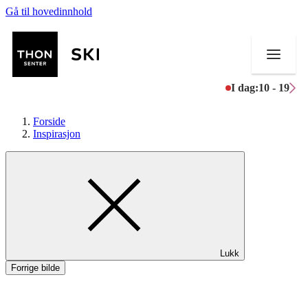
Gå til hovedinnhold
I dag:
10 - 19
Forside
Inspirasjon
Butikker
Mat og drikke
Helse
Lukk
Aktiviteter
Forrige bilde
Tilbud