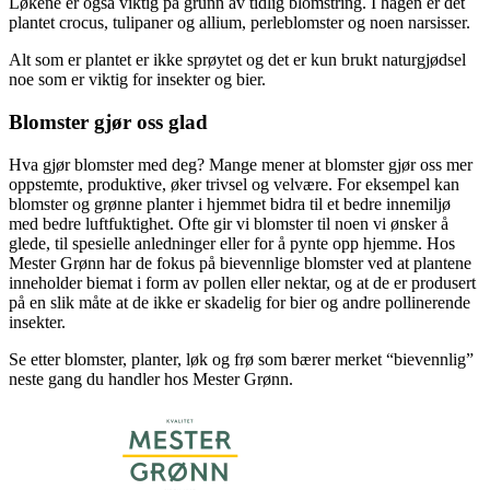
Løkene er også viktig på grunn av tidlig blomstring. I hagen er det
plantet crocus, tulipaner og allium, perleblomster og noen narsisser.
Alt som er plantet er ikke sprøytet og det er kun brukt naturgjødsel
noe som er viktig for insekter og bier.
Blomster gjør oss glad
Hva gjør blomster med deg? Mange mener at blomster gjør oss mer
oppstemte, produktive, øker trivsel og velvære. For eksempel kan
blomster og grønne planter i hjemmet bidra til et bedre innemiljø
med bedre luftfuktighet. Ofte gir vi blomster til noen vi ønsker å
glede, til spesielle anledninger eller for å pynte opp hjemme. Hos
Mester Grønn har de fokus på bievennlige blomster ved at plantene
inneholder biemat i form av pollen eller nektar, og at de er produsert
på en slik måte at de ikke er skadelig for bier og andre pollinerende
insekter.
Se etter blomster, planter, løk og frø som bærer merket “bievennlig”
neste gang du handler hos Mester Grønn.