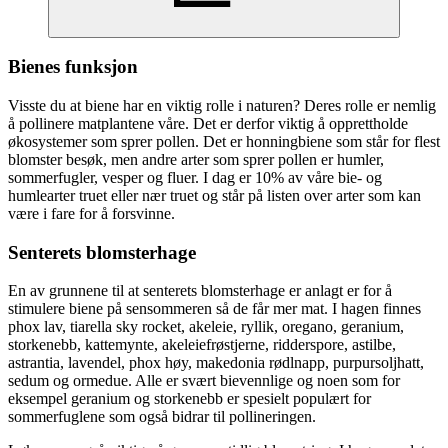
Bienes funksjon
Visste du at biene har en viktig rolle i naturen? Deres rolle er nemlig
å pollinere matplantene våre. Det er derfor viktig å opprettholde
økosystemer som sprer pollen. Det er honningbiene som står for flest
blomster besøk, men andre arter som sprer pollen er humler,
sommerfugler, vesper og fluer. I dag er 10% av våre bie- og
humlearter truet eller nær truet og står på listen over arter som kan
være i fare for å forsvinne.
Senterets blomsterhage
En av grunnene til at senterets blomsterhage er anlagt er for å
stimulere biene på sensommeren så de får mer mat. I hagen finnes
phox lav, tiarella sky rocket, akeleie, ryllik, oregano, geranium,
storkenebb, kattemynte, akeleiefrøstjerne, ridderspore, astilbe,
astrantia, lavendel, phox høy, makedonia rødlnapp, purpursoljhatt,
sedum og ormedue. Alle er svært bievennlige og noen som for
eksempel geranium og storkenebb er spesielt populært for
sommerfuglene som også bidrar til pollineringen.