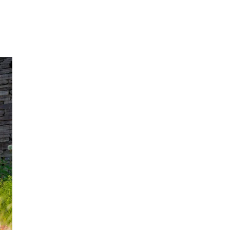
Inspirasjon
Søk
Åpningstider
Praktisk informasjon
Ledige stillinger
Magasin
Gavekort
Finn frem
Personal Shopper