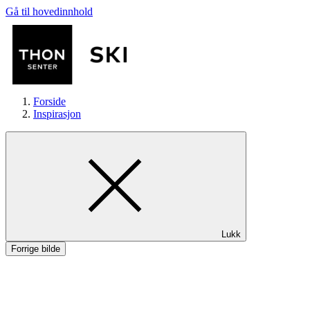
Gå til hovedinnhold
Forside
Inspirasjon
Butikker
Lukk
Mat og drikke
Forrige bilde
Helse