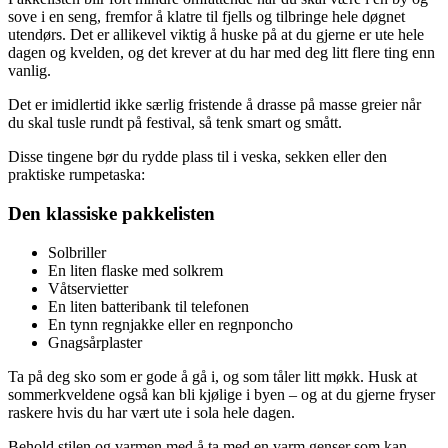
sove i en seng, fremfor å klatre til fjells og tilbringe hele døgnet
utendørs. Det er allikevel viktig å huske på at du gjerne er ute hele
dagen og kvelden, og det krever at du har med deg litt flere ting enn
vanlig.
Det er imidlertid ikke særlig fristende å drasse på masse greier når
du skal tusle rundt på festival, så tenk smart og smått.
Disse tingene bør du rydde plass til i veska, sekken eller den
praktiske rumpetaska:
Den klassiske pakkelisten
Solbriller
En liten flaske med solkrem
Våtservietter
En liten batteribank til telefonen
En tynn regnjakke eller en regnponcho
Gnagsårplaster
Ta på deg sko som er gode å gå i, og som tåler litt møkk. Husk at
sommerkveldene også kan bli kjølige i byen – og at du gjerne fryser
raskere hvis du har vært ute i sola hele dagen.
Behold stilen og varmen med å ta med en varm genser som kan