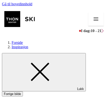
Gå til hovedinnhold
I dag:
10 - 21
Forside
Inspirasjon
Butikker
Mat og drikke
Helse
Lukk
Aktiviteter
Forrige bilde
Tilbud