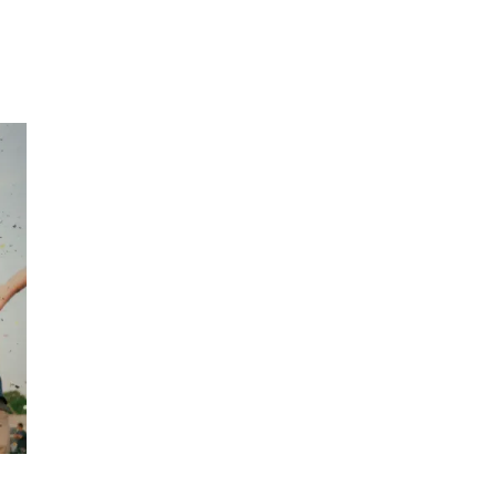
Inspirasjon
Søk
Åpningstider
Praktisk informasjon
Ledige stillinger
Magasin
Gavekort
Finn frem
Personal Shopper