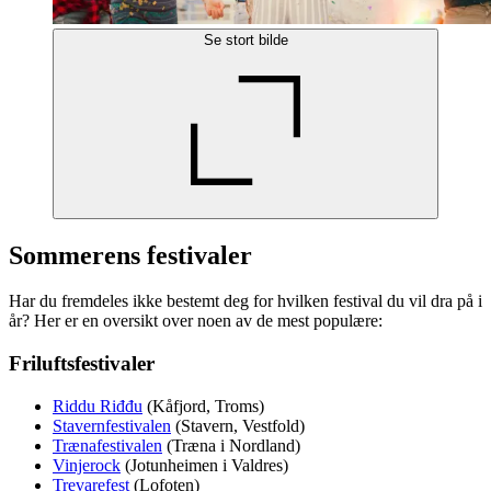
Se stort bilde
Sommerens festivaler
Har du fremdeles ikke bestemt deg for hvilken festival du vil dra på i
år? Her er en oversikt over noen av de mest populære:
Friluftsfestivaler
Riddu Riđđu
(Kåfjord, Troms)
Stavernfestivalen
(Stavern, Vestfold)
Trænafestivalen
(Træna i Nordland)
Vinjerock
(Jotunheimen i Valdres)
Trevarefest
(Lofoten)