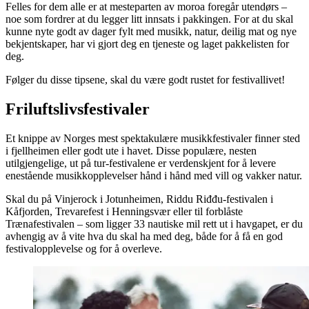
Felles for dem alle er at mesteparten av moroa foregår utendørs –
noe som fordrer at du legger litt innsats i pakkingen. For at du skal
kunne nyte godt av dager fylt med musikk, natur, deilig mat og nye
bekjentskaper, har vi gjort deg en tjeneste og laget pakkelisten for
deg.
Følger du disse tipsene, skal du være godt rustet for festivallivet!
Friluftslivsfestivaler
Et knippe av Norges mest spektakulære musikkfestivaler finner sted
i fjellheimen eller godt ute i havet. Disse populære, nesten
utilgjengelige, ut på tur-festivalene er verdenskjent for å levere
enestående musikkopplevelser hånd i hånd med vill og vakker natur.
Skal du på Vinjerock i Jotunheimen, Riddu Riđđu-festivalen i
Kåfjorden, Trevarefest i Henningsvær eller til forblåste
Trænafestivalen – som ligger 33 nautiske mil rett ut i havgapet, er du
avhengig av å vite hva du skal ha med deg, både for å få en god
festivalopplevelse og for å overleve.