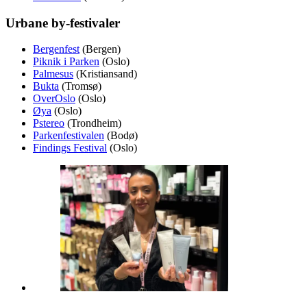
Urbane by-festivaler
Bergenfest
(Bergen)
Piknik i Parken
(Oslo)
Palmesus
(Kristiansand)
Bukta
(Tromsø)
OverOslo
(Oslo)
Øya
(Oslo)
Pstereo
(Trondheim)
Parkenfestivalen
(Bodø)
Findings Festival
(Oslo)