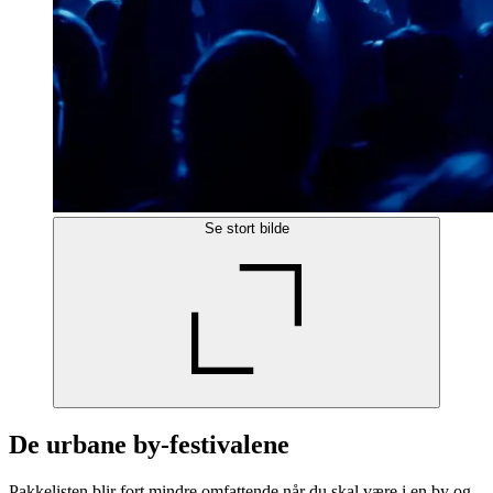
Se stort bilde
De urbane by-festivalene
Pakkelisten blir fort mindre omfattende når du skal være i en by og