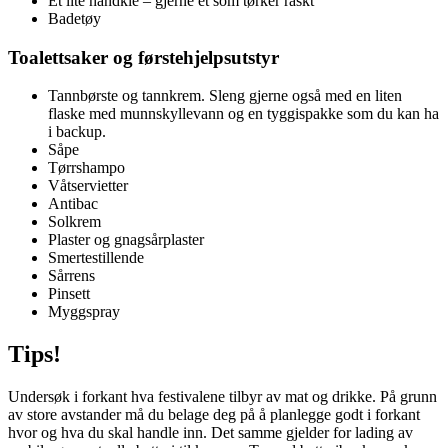
Et lite håndkle – gjerne et som tørker raskt
Badetøy
Toalettsaker og førstehjelpsutstyr
Tannbørste og tannkrem. Sleng gjerne også med en liten
flaske med munnskyllevann og en tyggispakke som du kan ha
i backup.
Såpe
Tørrshampo
Våtservietter
Antibac
Solkrem
Plaster og gnagsårplaster
Smertestillende
Sårrens
Pinsett
Myggspray
Tips!
Undersøk i forkant hva festivalene tilbyr av mat og drikke. På grunn
av store avstander må du belage deg på å planlegge godt i forkant
hvor og hva du skal handle inn. Det samme gjelder for lading av