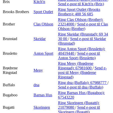
Brix
Kitch'n
Send e-post
til Kitch'n (Brix)
Ring Sport Outlet (Brooks
Brooks Brothers
Sport Outlet
Brothers):
488 56 685
Ring Clas Ohlson (Brother):
Brother
Clas Ohlson
23214000
/
Send e-post
til Clas
Ohlson (Brother)
Ring Skeidar (Brunstad):
69 34
Brunstad
Skeidar
30 00
/
Send e-post
til Skeidar
(Brunstad)
Ring Anton Sport (Brusletto):
Brusletto
Anton Sport
40419440
/
Send e-post
til
Anton Sport (Brusletto)
Ring Meny (Brødrene
Brødrene
Ringstad):
67981600
/
Send e-
Meny
Ringstad
post
til Meny (Brødrene
Ringstad)
Ring dna (Buffalo):
67988777
/
Buffalo
dna
Send e-post
til dna (Buffalo)
Ring Barnas Hus (Bugaboo):
Bugaboo
Barnas Hus
67543220
Ring Skoringen (Bugatti):
Bugatti
Skoringen
21079080
/
Send e-post
til
Skoringen (Bugatti)