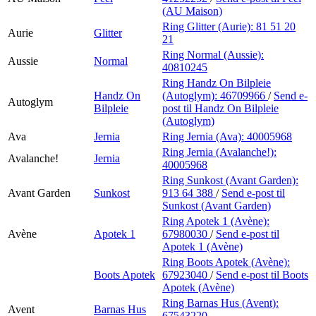
(AU Maison)
Ring Glitter (Aurie):
81 51 20
Aurie
Glitter
21
Ring Normal (Aussie):
Aussie
Normal
40810245
Ring Handz On Bilpleie
Handz On
(Autoglym):
46709966
/
Send e-
Autoglym
Bilpleie
post
til Handz On Bilpleie
(Autoglym)
Ava
Jernia
Ring Jernia (Ava):
40005968
Ring Jernia (Avalanche!):
Avalanche!
Jernia
40005968
Ring Sunkost (Avant Garden):
Avant Garden
Sunkost
913 64 388
/
Send e-post
til
Sunkost (Avant Garden)
Ring Apotek 1 (Avène):
Avène
Apotek 1
67980030
/
Send e-post
til
Apotek 1 (Avène)
Ring Boots Apotek (Avène):
Boots Apotek
67923040
/
Send e-post
til Boots
Apotek (Avène)
Ring Barnas Hus (Avent):
Avent
Barnas Hus
67543220