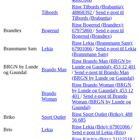
Ring Tilbords (Brabantia):
Tilbords
48868392
/
Send e-post
til
Tilbords (Brabantia)
Ring Bogerud (Brandtex):
Brandtex
Bogerud
67975860
/
Send e-post
til
Bogerud (Brandtex)
Ring Lekia (Brannmann Sam):
Brannmann Sam
Lekia
67901066
/
Send e-post
til Lekia
(Brannmann Sam)
Ring Brando Man (BRGN by
BRGN by Lunde
Lunde og Gaundal):
453 12 401
Brando Man
og Gaundal
/
Send e-post
til Brando Man
(BRGN by Lunde og Gaundal)
Ring Brando Woman (BRGN
by Lunde og Gaundal):
453 12
Brando
401
/
Send e-post
til Brando
Woman
Woman (BRGN by Lunde og
Gaundal)
Ring Sport Outlet (Briko):
488
Briko
Sport Outlet
56 685
Ring Lekia (Brio):
67901066
/
Brio
Lekia
Send e-post
til Lekia (Brio)
Ring Kitch'n (Brix):
51112518
/