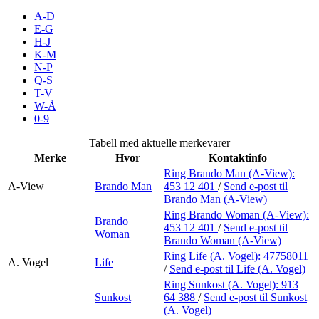
Inspirasjon
A-D
E-G
H-J
K-M
N-P
Søk
Q-S
T-V
W-Å
0-9
Åpningstider
Tabell med aktuelle merkevarer
Merke
Hvor
Kontaktinfo
Praktisk informasjon
Ring Brando Man (A-View):
A-View
Brando Man
453 12 401
/
Send e-post
til
Ledige stillinger
Brando Man (A-View)
Magasin
Ring Brando Woman (A-View):
Brando
453 12 401
/
Send e-post
til
Woman
Brando Woman (A-View)
Butikker
Ring Life (A. Vogel):
47758011
A. Vogel
Life
Gavekort
/
Send e-post
til Life (A. Vogel)
Ring Sunkost (A. Vogel):
913
Best på service
Sunkost
64 388
/
Send e-post
til Sunkost
(A. Vogel)