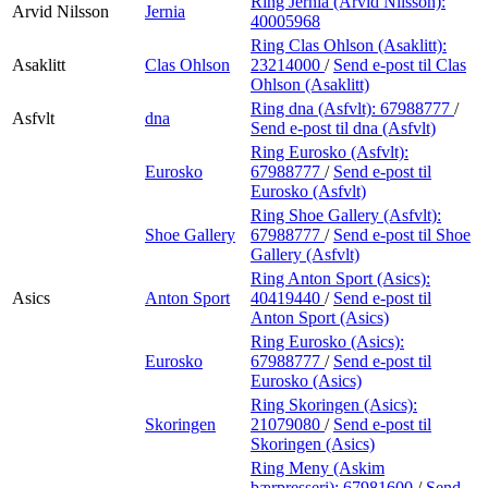
Ring Jernia (Arvid Nilsson):
Arvid Nilsson
Jernia
40005968
Ring Clas Ohlson (Asaklitt):
Asaklitt
Clas Ohlson
23214000
/
Send e-post
til Clas
Ohlson (Asaklitt)
Ring dna (Asfvlt):
67988777
/
Asfvlt
dna
Send e-post
til dna (Asfvlt)
Ring Eurosko (Asfvlt):
Eurosko
67988777
/
Send e-post
til
Eurosko (Asfvlt)
Ring Shoe Gallery (Asfvlt):
Shoe Gallery
67988777
/
Send e-post
til Shoe
Gallery (Asfvlt)
Ring Anton Sport (Asics):
Asics
Anton Sport
40419440
/
Send e-post
til
Anton Sport (Asics)
Ring Eurosko (Asics):
Eurosko
67988777
/
Send e-post
til
Eurosko (Asics)
Ring Skoringen (Asics):
Skoringen
21079080
/
Send e-post
til
Skoringen (Asics)
Ring Meny (Askim
bærpresseri):
67981600
/
Send