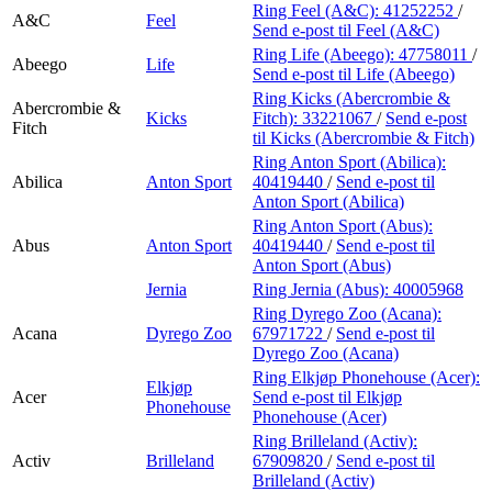
Finn frem
Ring Feel (A&C):
41252252
/
A&C
Feel
Send e-post
til Feel (A&C)
Ring Life (Abeego):
47758011
/
Abeego
Life
Send e-post
til Life (Abeego)
Ring Kicks (Abercrombie &
Abercrombie &
Kicks
Fitch):
33221067
/
Send e-post
Fitch
til Kicks (Abercrombie & Fitch)
Ring Anton Sport (Abilica):
Abilica
Anton Sport
40419440
/
Send e-post
til
Anton Sport (Abilica)
Ring Anton Sport (Abus):
Abus
Anton Sport
40419440
/
Send e-post
til
Anton Sport (Abus)
Jernia
Ring Jernia (Abus):
40005968
Ring Dyrego Zoo (Acana):
Acana
Dyrego Zoo
67971722
/
Send e-post
til
Dyrego Zoo (Acana)
Ring Elkjøp Phonehouse (Acer):
Elkjøp
Acer
Send e-post
til Elkjøp
Phonehouse
Phonehouse (Acer)
Ring Brilleland (Activ):
Activ
Brilleland
67909820
/
Send e-post
til
Brilleland (Activ)