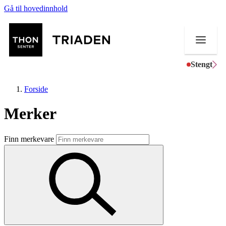
Gå til hovedinnhold
Stengt
Forside
Merker
Butikker
Finn merkevare
Mat og drikke
Helse
Aktiviteter
Tilbud