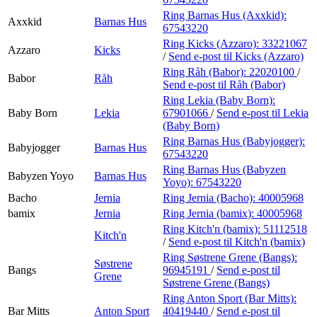
Ring Barnas Hus (Axxkid):
Axxkid
Barnas Hus
67543220
Ring Kicks (Azzaro):
33221067
Azzaro
Kicks
/
Send e-post
til Kicks (Azzaro)
Ring Råh (Babor):
22020100
/
Babor
Råh
Send e-post
til Råh (Babor)
Ring Lekia (Baby Born):
Baby Born
Lekia
67901066
/
Send e-post
til Lekia
(Baby Born)
Ring Barnas Hus (Babyjogger):
Babyjogger
Barnas Hus
67543220
Ring Barnas Hus (Babyzen
Babyzen Yoyo
Barnas Hus
Yoyo):
67543220
Bacho
Jernia
Ring Jernia (Bacho):
40005968
bamix
Jernia
Ring Jernia (bamix):
40005968
Ring Kitch'n (bamix):
51112518
Kitch'n
/
Send e-post
til Kitch'n (bamix)
Ring Søstrene Grene (Bangs):
Søstrene
Bangs
96945191
/
Send e-post
til
Grene
Søstrene Grene (Bangs)
Ring Anton Sport (Bar Mitts):
Bar Mitts
Anton Sport
40419440
/
Send e-post
til