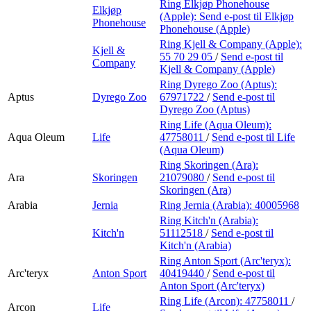
Ring Elkjøp Phonehouse
Elkjøp
(Apple):
Send e-post
til Elkjøp
Phonehouse
Phonehouse (Apple)
Ring Kjell & Company (Apple):
Kjell &
55 70 29 05
/
Send e-post
til
Company
Kjell & Company (Apple)
Ring Dyrego Zoo (Aptus):
Aptus
Dyrego Zoo
67971722
/
Send e-post
til
Dyrego Zoo (Aptus)
Ring Life (Aqua Oleum):
Aqua Oleum
Life
47758011
/
Send e-post
til Life
(Aqua Oleum)
Ring Skoringen (Ara):
Ara
Skoringen
21079080
/
Send e-post
til
Skoringen (Ara)
Arabia
Jernia
Ring Jernia (Arabia):
40005968
Ring Kitch'n (Arabia):
Kitch'n
51112518
/
Send e-post
til
Kitch'n (Arabia)
Ring Anton Sport (Arc'teryx):
Arc'teryx
Anton Sport
40419440
/
Send e-post
til
Anton Sport (Arc'teryx)
Ring Life (Arcon):
47758011
/
Arcon
Life