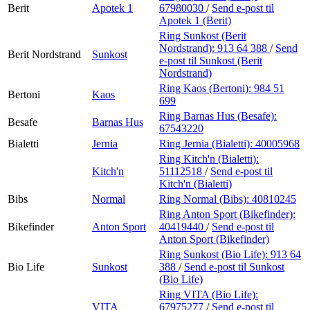
Berit
Apotek 1
67980030
/
Send e-post
til
Apotek 1 (Berit)
Ring Sunkost (Berit
Nordstrand):
913 64 388
/
Send
Berit Nordstrand
Sunkost
e-post
til Sunkost (Berit
Nordstrand)
Ring Kaos (Bertoni):
984 51
Bertoni
Kaos
699
Ring Barnas Hus (Besafe):
Besafe
Barnas Hus
67543220
Bialetti
Jernia
Ring Jernia (Bialetti):
40005968
Ring Kitch'n (Bialetti):
Kitch'n
51112518
/
Send e-post
til
Kitch'n (Bialetti)
Bibs
Normal
Ring Normal (Bibs):
40810245
Ring Anton Sport (Bikefinder):
Bikefinder
Anton Sport
40419440
/
Send e-post
til
Anton Sport (Bikefinder)
Ring Sunkost (Bio Life):
913 64
Bio Life
Sunkost
388
/
Send e-post
til Sunkost
(Bio Life)
Ring VITA (Bio Life):
VITA
67975277
/
Send e-post
til