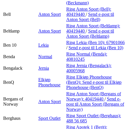
(Beckmann)
Ring Anton Sport (Bell):
Bell
Anton Sport
40419440
/
Send e-post
til
Anton Sport (Bell)
Ring Anton Sport (Beltlamp):
Beltlamp
Anton Sport
40419440
/
Send e-post
til
Anton Sport (Beltlamp)
Ring Lekia (Ben 10):
67901066
Ben 10
Lekia
/
Send e-post
til Lekia (Ben 10)
Ring Normal (Benda):
Benda
Normal
40810245
Ring Jernia (Bengalack):
Bengalack
Jernia
40005968
Ring Elkjøp Phonehouse
Elkjøp
BenQ
(BenQ):
Send e-post
til Elkjøp
Phonehouse
Phonehouse (BenQ)
Ring Anton Sport (Bergans of
Bergans of
Norway):
40419440
/
Send e-
Anton Sport
Norway
post
til Anton Sport (Bergans of
Norway)
Ring Sport Outlet (Berghaus):
Berghaus
Sport Outlet
488 56 685
Ring Apotek 1 (Berit):