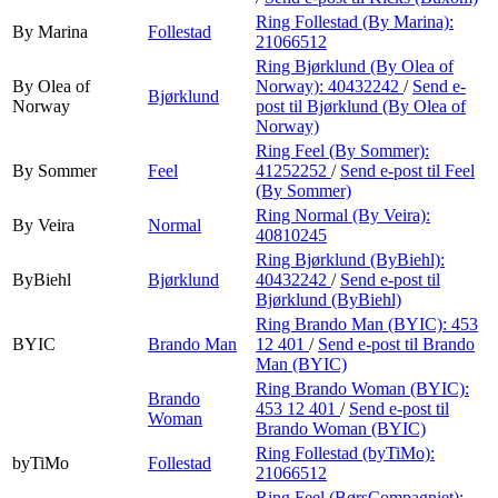
Ring Follestad (By Marina):
By Marina
Follestad
21066512
Ring Bjørklund (By Olea of
By Olea of
Norway):
40432242
/
Send e-
Bjørklund
Norway
post
til Bjørklund (By Olea of
Norway)
Ring Feel (By Sommer):
By Sommer
Feel
41252252
/
Send e-post
til Feel
(By Sommer)
Ring Normal (By Veira):
By Veira
Normal
40810245
Ring Bjørklund (ByBiehl):
ByBiehl
Bjørklund
40432242
/
Send e-post
til
Bjørklund (ByBiehl)
Ring Brando Man (BYIC):
453
BYIC
Brando Man
12 401
/
Send e-post
til Brando
Man (BYIC)
Ring Brando Woman (BYIC):
Brando
453 12 401
/
Send e-post
til
Woman
Brando Woman (BYIC)
Ring Follestad (byTiMo):
byTiMo
Follestad
21066512
Ring Feel (BørsCompagniet):