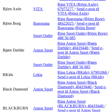
Ring VITA (Björn Axén):
Björn Axén
VITA
67975277
/
Send e-post
til
VITA (Björn Axén)
Ring Bagorama (Björn Borg):
Björn Borg
Bagorama
48422025
/
Send e-post
til
Bagorama (Björn Borg)
Ring Sport Outlet (Björn Borg):
Sport Outlet
488 56 685
Ring Anton Sport (Bjørn
Dæhlie):
40419440
/
Send e-
Bjørn Dæhlie
Anton Sport
post
til Anton Sport (Bjørn
Dæhlie)
Ring Sport Outlet (Bjørn
Sport Outlet
Dæhlie):
488 56 685
Ring Lekia (BKids):
67901066
/
BKids
Lekia
Send e-post
til Lekia (BKids)
Ring Anton Sport (Black
Diamond):
40419440
/
Send e-
Black Diamond
Anton Sport
post
til Anton Sport (Black
Diamond)
Ring Anton Sport
(BLACKBURN):
40419440
/
BLACKBURN
Anton Sport
Send e-post
til Anton Sport