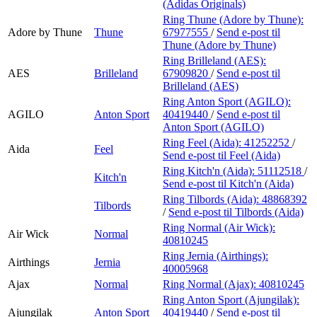
(Adidas Originals)
Ring Thune (Adore by Thune):
Adore by Thune
Thune
67977555
/
Send e-post
til
Thune (Adore by Thune)
Ring Brilleland (AES):
AES
Brilleland
67909820
/
Send e-post
til
Brilleland (AES)
Ring Anton Sport (AGILO):
AGILO
Anton Sport
40419440
/
Send e-post
til
Anton Sport (AGILO)
Ring Feel (Aida):
41252252
/
Aida
Feel
Send e-post
til Feel (Aida)
Ring Kitch'n (Aida):
51112518
/
Kitch'n
Send e-post
til Kitch'n (Aida)
Ring Tilbords (Aida):
48868392
Tilbords
/
Send e-post
til Tilbords (Aida)
Ring Normal (Air Wick):
Air Wick
Normal
40810245
Ring Jernia (Airthings):
Airthings
Jernia
40005968
Ajax
Normal
Ring Normal (Ajax):
40810245
Ring Anton Sport (Ajungilak):
Ajungilak
Anton Sport
40419440
/
Send e-post
til