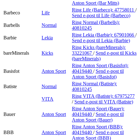
Anton Sport (Bar Mitts)
Ring Life (Barbeco):
47758011
/
Barbeco
Life
Send e-post
til Life (Barbeco)
Ring Normal (Barbells):
Barbells
Normal
40810245
Ring Lekia (Barbie):
67901066
/
Barbie
Lekia
Send e-post
til Lekia (Barbie)
Ring Kicks (bareMinerals):
bareMinerals
Kicks
33221067
/
Send e-post
til Kicks
(bareMinerals)
Ring Anton Sport (Basisfot):
Basisfot
Anton Sport
40419440
/
Send e-post
til
Anton Sport (Basisfot)
Ring Normal (Batiste):
Batiste
Normal
40810245
Ring VITA (Batiste):
67975277
VITA
/
Send e-post
til VITA (Batiste)
Ring Anton Sport (Bauer):
Bauer
Anton Sport
40419440
/
Send e-post
til
Anton Sport (Bauer)
Ring Anton Sport (BBB):
BBB
Anton Sport
40419440
/
Send e-post
til
Anton Sport (BBB)