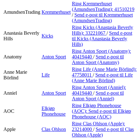
Ring Kremmerhuset
(AmundsenTrading):
41510219
AmundsenTrading
Kremmerhuset
/
Send e-post
til Kremmerhuset
(AmundsenTrading)
Ring Kicks (Anastasia Beverly
Anastasia Beverly
Hills):
33221067
/
Send e-post
Kicks
Hills
til Kicks (Anastasia Beverly
Hills)
Ring Anton Sport (Anatomy):
Anatomy
Anton Sport
40419440
/
Send e-post
til
Anton Sport (Anatomy)
Ring Life (Anne Marie Börlind):
Anne Marie
Life
47758011
/
Send e-post
til Life
Börlind
(Anne Marie Börlind)
Ring Anton Sport (Anniel):
Anniel
Anton Sport
40419440
/
Send e-post
til
Anton Sport (Anniel)
Ring Elkjøp Phonehouse
Elkjøp
AOC
(AOC):
Send e-post
til Elkjøp
Phonehouse
Phonehouse (AOC)
Ring Clas Ohlson (Apple):
Apple
Clas Ohlson
23214000
/
Send e-post
til Clas
Ohlson (Apple)