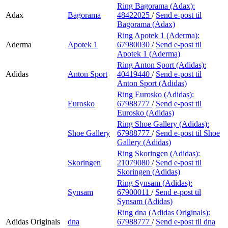
Ring Bagorama (Adax):
Adax
Bagorama
48422025
/
Send e-post
til
Bagorama (Adax)
Ring Apotek 1 (Aderma):
Aderma
Apotek 1
67980030
/
Send e-post
til
Apotek 1 (Aderma)
Ring Anton Sport (Adidas):
Adidas
Anton Sport
40419440
/
Send e-post
til
Anton Sport (Adidas)
Ring Eurosko (Adidas):
Eurosko
67988777
/
Send e-post
til
Eurosko (Adidas)
Ring Shoe Gallery (Adidas):
Shoe Gallery
67988777
/
Send e-post
til Shoe
Gallery (Adidas)
Ring Skoringen (Adidas):
Skoringen
21079080
/
Send e-post
til
Skoringen (Adidas)
Ring Synsam (Adidas):
Synsam
67900011
/
Send e-post
til
Synsam (Adidas)
Ring dna (Adidas Originals):
Adidas Originals
dna
67988777
/
Send e-post
til dna