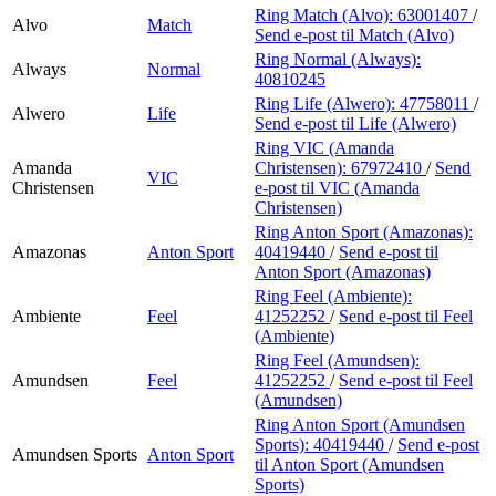
Ring Match (Alvo):
63001407
/
Alvo
Match
Send e-post
til Match (Alvo)
Ring Normal (Always):
Always
Normal
40810245
Ring Life (Alwero):
47758011
/
Alwero
Life
Send e-post
til Life (Alwero)
Ring VIC (Amanda
Amanda
Christensen):
67972410
/
Send
VIC
Christensen
e-post
til VIC (Amanda
Christensen)
Ring Anton Sport (Amazonas):
Amazonas
Anton Sport
40419440
/
Send e-post
til
Anton Sport (Amazonas)
Ring Feel (Ambiente):
Ambiente
Feel
41252252
/
Send e-post
til Feel
(Ambiente)
Ring Feel (Amundsen):
Amundsen
Feel
41252252
/
Send e-post
til Feel
(Amundsen)
Ring Anton Sport (Amundsen
Sports):
40419440
/
Send e-post
Amundsen Sports
Anton Sport
til Anton Sport (Amundsen
Sports)