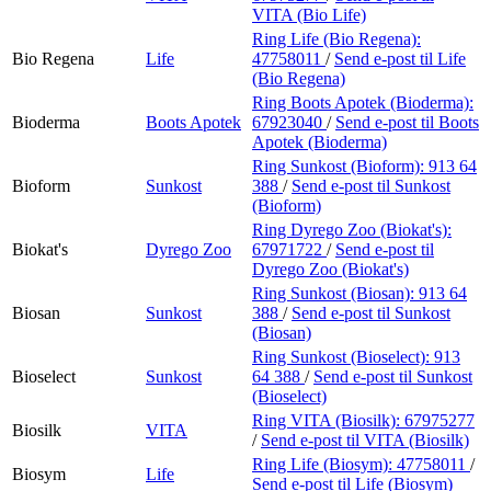
VITA (Bio Life)
Ring Life (Bio Regena):
Bio Regena
Life
47758011
/
Send e-post
til Life
(Bio Regena)
Ring Boots Apotek (Bioderma):
Bioderma
Boots Apotek
67923040
/
Send e-post
til Boots
Apotek (Bioderma)
Ring Sunkost (Bioform):
913 64
Bioform
Sunkost
388
/
Send e-post
til Sunkost
(Bioform)
Ring Dyrego Zoo (Biokat's):
Biokat's
Dyrego Zoo
67971722
/
Send e-post
til
Dyrego Zoo (Biokat's)
Ring Sunkost (Biosan):
913 64
Biosan
Sunkost
388
/
Send e-post
til Sunkost
(Biosan)
Ring Sunkost (Bioselect):
913
Bioselect
Sunkost
64 388
/
Send e-post
til Sunkost
(Bioselect)
Ring VITA (Biosilk):
67975277
Biosilk
VITA
/
Send e-post
til VITA (Biosilk)
Ring Life (Biosym):
47758011
/
Biosym
Life
Send e-post
til Life (Biosym)