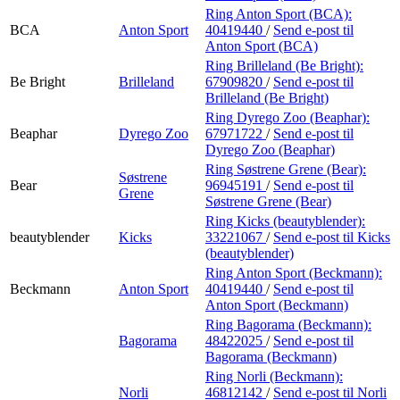
Ring Anton Sport (BCA):
BCA
Anton Sport
40419440
/
Send e-post
til
Anton Sport (BCA)
Ring Brilleland (Be Bright):
Be Bright
Brilleland
67909820
/
Send e-post
til
Brilleland (Be Bright)
Ring Dyrego Zoo (Beaphar):
Beaphar
Dyrego Zoo
67971722
/
Send e-post
til
Dyrego Zoo (Beaphar)
Ring Søstrene Grene (Bear):
Søstrene
Bear
96945191
/
Send e-post
til
Grene
Søstrene Grene (Bear)
Ring Kicks (beautyblender):
beautyblender
Kicks
33221067
/
Send e-post
til Kicks
(beautyblender)
Ring Anton Sport (Beckmann):
Beckmann
Anton Sport
40419440
/
Send e-post
til
Anton Sport (Beckmann)
Ring Bagorama (Beckmann):
Bagorama
48422025
/
Send e-post
til
Bagorama (Beckmann)
Ring Norli (Beckmann):
Norli
46812142
/
Send e-post
til Norli