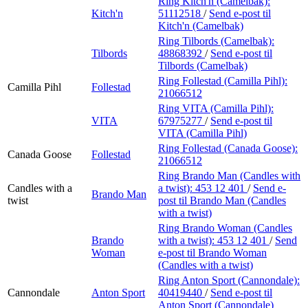
Ring Kitch'n (Camelbak):
Kitch'n
51112518
/
Send e-post
til
Kitch'n (Camelbak)
Ring Tilbords (Camelbak):
Tilbords
48868392
/
Send e-post
til
Tilbords (Camelbak)
Ring Follestad (Camilla Pihl):
Camilla Pihl
Follestad
21066512
Ring VITA (Camilla Pihl):
VITA
67975277
/
Send e-post
til
VITA (Camilla Pihl)
Ring Follestad (Canada Goose):
Canada Goose
Follestad
21066512
Ring Brando Man (Candles with
Candles with a
a twist):
453 12 401
/
Send e-
Brando Man
twist
post
til Brando Man (Candles
with a twist)
Ring Brando Woman (Candles
Brando
with a twist):
453 12 401
/
Send
Woman
e-post
til Brando Woman
(Candles with a twist)
Ring Anton Sport (Cannondale):
Cannondale
Anton Sport
40419440
/
Send e-post
til
Anton Sport (Cannondale)