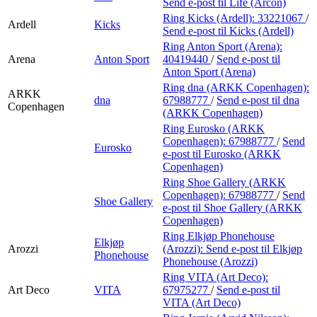
Send e-post
til Life (Arcon)
Ring Kicks (Ardell):
33221067
/
Ardell
Kicks
Send e-post
til Kicks (Ardell)
Ring Anton Sport (Arena):
Arena
Anton Sport
40419440
/
Send e-post
til
Anton Sport (Arena)
Ring dna (ARKK Copenhagen):
ARKK
dna
67988777
/
Send e-post
til dna
Copenhagen
(ARKK Copenhagen)
Ring Eurosko (ARKK
Copenhagen):
67988777
/
Send
Eurosko
e-post
til Eurosko (ARKK
Copenhagen)
Ring Shoe Gallery (ARKK
Copenhagen):
67988777
/
Send
Shoe Gallery
e-post
til Shoe Gallery (ARKK
Copenhagen)
Ring Elkjøp Phonehouse
Elkjøp
Arozzi
(Arozzi):
Send e-post
til Elkjøp
Phonehouse
Phonehouse (Arozzi)
Ring VITA (Art Deco):
Art Deco
VITA
67975277
/
Send e-post
til
VITA (Art Deco)