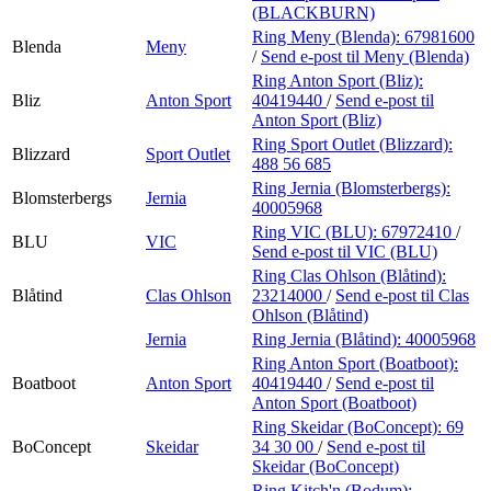
(BLACKBURN)
Ring Meny (Blenda):
67981600
Blenda
Meny
/
Send e-post
til Meny (Blenda)
Ring Anton Sport (Bliz):
Bliz
Anton Sport
40419440
/
Send e-post
til
Anton Sport (Bliz)
Ring Sport Outlet (Blizzard):
Blizzard
Sport Outlet
488 56 685
Ring Jernia (Blomsterbergs):
Blomsterbergs
Jernia
40005968
Ring VIC (BLU):
67972410
/
BLU
VIC
Send e-post
til VIC (BLU)
Ring Clas Ohlson (Blåtind):
Blåtind
Clas Ohlson
23214000
/
Send e-post
til Clas
Ohlson (Blåtind)
Jernia
Ring Jernia (Blåtind):
40005968
Ring Anton Sport (Boatboot):
Boatboot
Anton Sport
40419440
/
Send e-post
til
Anton Sport (Boatboot)
Ring Skeidar (BoConcept):
69
BoConcept
Skeidar
34 30 00
/
Send e-post
til
Skeidar (BoConcept)
Ring Kitch'n (Bodum):