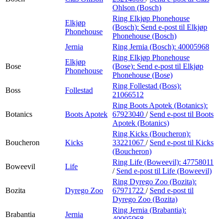
Ohlson (Bosch)
Ring Elkjøp Phonehouse
Elkjøp
(Bosch):
Send e-post
til Elkjøp
Phonehouse
Phonehouse (Bosch)
Jernia
Ring Jernia (Bosch):
40005968
Ring Elkjøp Phonehouse
Elkjøp
Bose
(Bose):
Send e-post
til Elkjøp
Phonehouse
Phonehouse (Bose)
Ring Follestad (Boss):
Boss
Follestad
21066512
Ring Boots Apotek (Botanics):
Botanics
Boots Apotek
67923040
/
Send e-post
til Boots
Apotek (Botanics)
Ring Kicks (Boucheron):
Boucheron
Kicks
33221067
/
Send e-post
til Kicks
(Boucheron)
Ring Life (Boweevil):
47758011
Boweevil
Life
/
Send e-post
til Life (Boweevil)
Ring Dyrego Zoo (Bozita):
Bozita
Dyrego Zoo
67971722
/
Send e-post
til
Dyrego Zoo (Bozita)
Ring Jernia (Brabantia):
Brabantia
Jernia
40005968