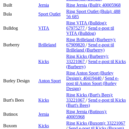
Built
Jernia
Ring Jernia (Built):
40005968
Ring Sport Outlet (Bula):
488
Bula
Sport Outlet
56 685
Ring VITA (Bulldog):
Bulldog
VITA
67975277
/
Send e-post
til
VITA (Bulldog)
Ring Brilleland (Burberry):
Burberry
Brilleland
67909820
/
Send e-post
til
Brilleland (Burberry)
Ring Kicks (Burberry):
Kicks
33221067
/
Send e-post
til Kicks
(Burberry)
Ring Anton Sport (Burley
Design):
40419440
/
Send e-
Burley Design
Anton Sport
post
til Anton Sport (Burley
Design)
Ring Kicks (Burt's Bees):
Burt's Bees
Kicks
33221067
/
Send e-post
til Kicks
(Burt's Bees)
Ring Jernia (Butinox):
Butinox
Jernia
40005968
Ring Kicks (Buxom):
33221067
Buxom
Kicks
/
Send e-post
til Kicks (Buxom)