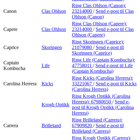
Ring Clas Ohlson (Canon):
Canon
Clas Ohlson
23214000
/
Send e-post
til Clas
Ohlson (Canon)
Ring Clas Ohlson (Capere):
Capere
Clas Ohlson
23214000
/
Send e-post
til Clas
Ohlson (Capere)
Ring Skoringen (Caprice):
Caprice
Skoringen
21079080
/
Send e-post
til
Skoringen (Caprice)
Ring Life (Captain Kombucha):
Captain
Life
47758011
/
Send e-post
til Life
Kombucha
(Captain Kombucha)
Ring Kicks (Carolina Herrera):
Carolina Herrera
Kicks
33221067
/
Send e-post
til Kicks
(Carolina Herrera)
Ring Krogh Optikk (Carolina
Herrera):
67980650
/
Send e-
Krogh Optikk
post
til Krogh Optikk (Carolina
Herrera)
Ring Brilleland (Carrera):
Carrera
Brilleland
67909820
/
Send e-post
til
Brilleland (Carrera)
Ring Krogh Optikk (Carrera):