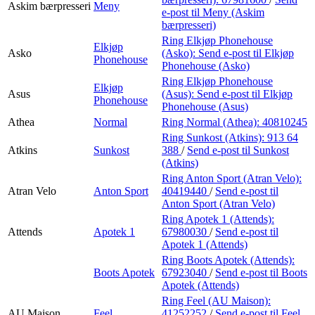
Askim bærpresseri
Meny
e-post
til Meny (Askim
bærpresseri)
Ring Elkjøp Phonehouse
Elkjøp
Asko
(Asko):
Send e-post
til Elkjøp
Phonehouse
Phonehouse (Asko)
Ring Elkjøp Phonehouse
Elkjøp
Asus
(Asus):
Send e-post
til Elkjøp
Phonehouse
Phonehouse (Asus)
Athea
Normal
Ring Normal (Athea):
40810245
Ring Sunkost (Atkins):
913 64
Atkins
Sunkost
388
/
Send e-post
til Sunkost
(Atkins)
Ring Anton Sport (Atran Velo):
Atran Velo
Anton Sport
40419440
/
Send e-post
til
Anton Sport (Atran Velo)
Ring Apotek 1 (Attends):
Attends
Apotek 1
67980030
/
Send e-post
til
Apotek 1 (Attends)
Ring Boots Apotek (Attends):
Boots Apotek
67923040
/
Send e-post
til Boots
Apotek (Attends)
Ring Feel (AU Maison):
AU Maison
Feel
41252252
/
Send e-post
til Feel