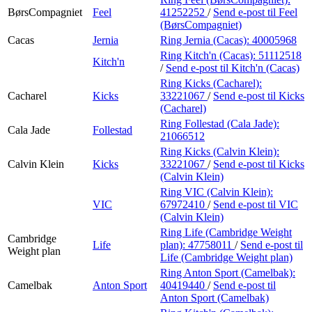
BørsCompagniet
Feel
41252252
/
Send e-post
til Feel
(BørsCompagniet)
Cacas
Jernia
Ring Jernia (Cacas):
40005968
Ring Kitch'n (Cacas):
51112518
Kitch'n
/
Send e-post
til Kitch'n (Cacas)
Ring Kicks (Cacharel):
Cacharel
Kicks
33221067
/
Send e-post
til Kicks
(Cacharel)
Ring Follestad (Cala Jade):
Cala Jade
Follestad
21066512
Ring Kicks (Calvin Klein):
Calvin Klein
Kicks
33221067
/
Send e-post
til Kicks
(Calvin Klein)
Ring VIC (Calvin Klein):
VIC
67972410
/
Send e-post
til VIC
(Calvin Klein)
Ring Life (Cambridge Weight
Cambridge
Life
plan):
47758011
/
Send e-post
til
Weight plan
Life (Cambridge Weight plan)
Ring Anton Sport (Camelbak):
Camelbak
Anton Sport
40419440
/
Send e-post
til
Anton Sport (Camelbak)