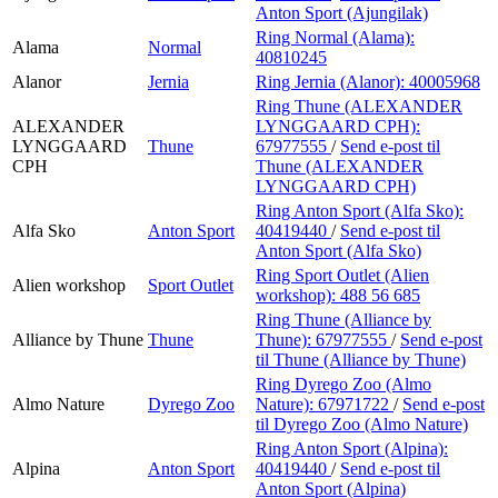
Anton Sport (Ajungilak)
Ring Normal (Alama):
Alama
Normal
40810245
Alanor
Jernia
Ring Jernia (Alanor):
40005968
Ring Thune (ALEXANDER
ALEXANDER
LYNGGAARD CPH):
LYNGGAARD
Thune
67977555
/
Send e-post
til
CPH
Thune (ALEXANDER
LYNGGAARD CPH)
Ring Anton Sport (Alfa Sko):
Alfa Sko
Anton Sport
40419440
/
Send e-post
til
Anton Sport (Alfa Sko)
Ring Sport Outlet (Alien
Alien workshop
Sport Outlet
workshop):
488 56 685
Ring Thune (Alliance by
Alliance by Thune
Thune
Thune):
67977555
/
Send e-post
til Thune (Alliance by Thune)
Ring Dyrego Zoo (Almo
Almo Nature
Dyrego Zoo
Nature):
67971722
/
Send e-post
til Dyrego Zoo (Almo Nature)
Ring Anton Sport (Alpina):
Alpina
Anton Sport
40419440
/
Send e-post
til
Anton Sport (Alpina)