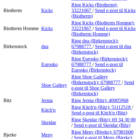
Ring Kicks (Biotherm):
Biotherm
Kicks
33221067
/
Send e-post
til Kicks
(Biotherm)
Ring Kicks (Biotherm Homme):
Biotherm Homme
Kicks
33221067
/
Send e-post
til Kicks
(Biotherm Homme)
Ring dna (Birkenstock):
Birkenstock
dna
67988777
/
Send e-post
til dna
(Birkenstock)
Ring Eurosko (Birkenstock):
Eurosko
67988777
/
Send e-post
til
Eurosko (Birkenstock)
Ring Shoe Gallery
(Birkenstock):
67988777
/
Send
Shoe Gallery
e-post
til Shoe Gallery
(Birkenstock)
Bitz
Jernia
Ring Jernia (Bitz):
40005968
Ring Kitch'n (Bitz):
51112518
/
Kitch'n
Send e-post
til Kitch'n (Bitz)
Ring Skeidar (Bitz):
69 34 30 00
Skeidar
/
Send e-post
til Skeidar (Bitz)
Ring Meny (Bjerke):
67981600
Bjerke
Meny
/
Send e-post
til Meny (Bjerke)