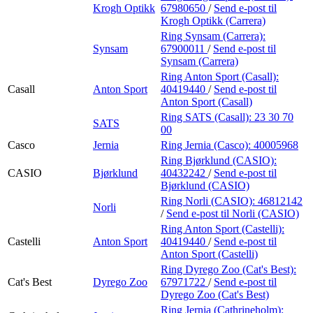
Krogh Optikk
67980650
/
Send e-post
til
Krogh Optikk (Carrera)
Ring Synsam (Carrera):
Synsam
67900011
/
Send e-post
til
Synsam (Carrera)
Ring Anton Sport (Casall):
Casall
Anton Sport
40419440
/
Send e-post
til
Anton Sport (Casall)
Ring SATS (Casall):
23 30 70
SATS
00
Casco
Jernia
Ring Jernia (Casco):
40005968
Ring Bjørklund (CASIO):
CASIO
Bjørklund
40432242
/
Send e-post
til
Bjørklund (CASIO)
Ring Norli (CASIO):
46812142
Norli
/
Send e-post
til Norli (CASIO)
Ring Anton Sport (Castelli):
Castelli
Anton Sport
40419440
/
Send e-post
til
Anton Sport (Castelli)
Ring Dyrego Zoo (Cat's Best):
Cat's Best
Dyrego Zoo
67971722
/
Send e-post
til
Dyrego Zoo (Cat's Best)
Ring Jernia (Cathrineholm):