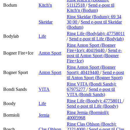
Bodum
Kitch'n
51112518
/
Send e-post
til
Kitch'n (Bodum)
Ring Skeidar (Bodum):
69 34
Skeidar
30 00
/
Send e-post
til Skeidar
(Bodum)
Ring Life (Bodylab):
47758011
Bodylab
Life
/
Send e-post
til Life (Bodylab)
Ring Anton Sport (Bogner
Fire+Ice):
40419440
/
Send e-
Bogner Fire+Ice
Anton Sport
post
til Anton Sport (Bogner
Fire+Ice)
Ring Anton Sport (Bogner
Bogner Sport
Anton Sport
Sport):
40419440
/
Send e-post
til Anton Sport (Bogner Sport)
Ring VITA (Bondi Sands):
Bondi Sands
VITA
67975277
/
Send e-post
til
VITA (Bondi Sands)
Ring Life (Boody):
47758011
/
Boody
Life
Send e-post
til Life (Boody)
Ring Jernia (Bormioli):
Bormioli
Jernia
40005968
Ring Clas Ohlson (Bosch):
Bosch
Clas Ohlson
23214000
/
Send e-post
til Clas