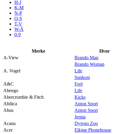
H-J
Aktiviteter
K-M
N-P
Q-S
T-V
Tilbud
W-Å
0-9
Inspirasjon
Merke
Hvor
A-View
Brando Man
Brando Woman
A. Vogel
Life
Søk
Sunkost
A&C
Feel
Abeego
Life
Abercrombie & Fitch
Kicks
Abilica
Anton Sport
Åpningstider
Abus
Anton Sport
Jernia
Praktisk informasjon
Acana
Dyrego Zoo
Ledige stillinger
Acer
Elkjøp Phonehouse