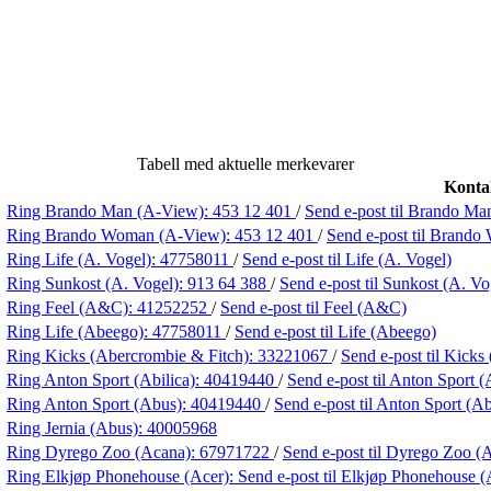
Tabell med aktuelle merkevarer
Konta
Ring Brando Man (A-View):
453 12 401
/
Send e-post
til Brando Ma
Ring Brando Woman (A-View):
453 12 401
/
Send e-post
til Brand
Ring Life (A. Vogel):
47758011
/
Send e-post
til Life (A. Vogel)
Ring Sunkost (A. Vogel):
913 64 388
/
Send e-post
til Sunkost (A. Vo
Ring Feel (A&C):
41252252
/
Send e-post
til Feel (A&C)
Ring Life (Abeego):
47758011
/
Send e-post
til Life (Abeego)
Ring Kicks (Abercrombie & Fitch):
33221067
/
Send e-post
til Kicks
Ring Anton Sport (Abilica):
40419440
/
Send e-post
til Anton Sport (
Ring Anton Sport (Abus):
40419440
/
Send e-post
til Anton Sport (A
Ring Jernia (Abus):
40005968
Ring Dyrego Zoo (Acana):
67971722
/
Send e-post
til Dyrego Zoo (
Ring Elkjøp Phonehouse (Acer):
Send e-post
til Elkjøp Phonehouse (