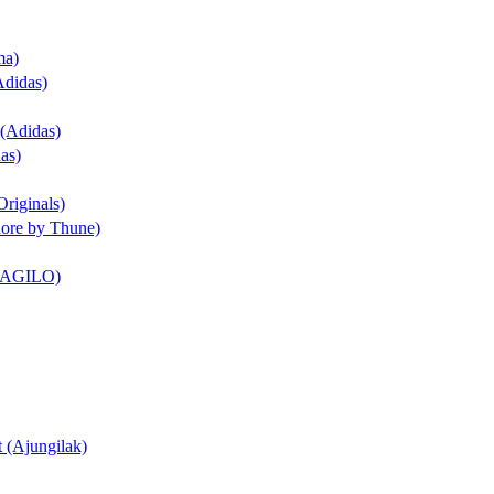
ma)
Adidas)
 (Adidas)
as)
Originals)
dore by Thune)
t (AGILO)
t (Ajungilak)