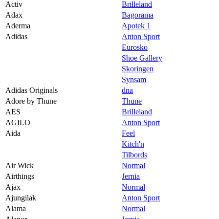
Activ
Brilleland
Magasin
Adax
Bagorama
Aderma
Apotek 1
Butikker
Adidas
Anton Sport
Gavekort
Eurosko
Shoe Gallery
Best på service
Skoringen
Synsam
Finn frem
Adidas Originals
dna
Adore by Thune
Thune
AES
Brilleland
AGILO
Anton Sport
Aida
Feel
Kitch'n
Tilbords
Air Wick
Normal
Airthings
Jernia
Ajax
Normal
Ajungilak
Anton Sport
Alama
Normal