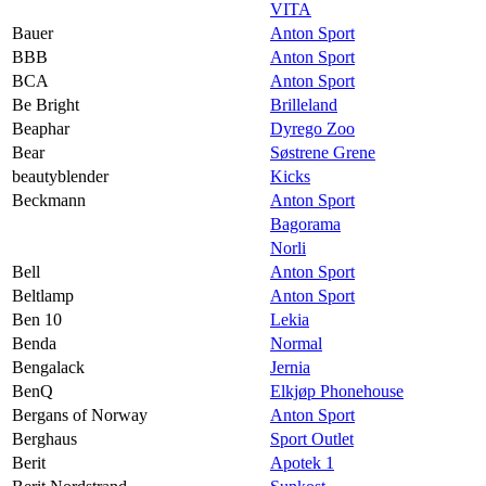
VITA
Bauer
Anton Sport
BBB
Anton Sport
BCA
Anton Sport
Be Bright
Brilleland
Beaphar
Dyrego Zoo
Bear
Søstrene Grene
beautyblender
Kicks
Beckmann
Anton Sport
Bagorama
Norli
Bell
Anton Sport
Beltlamp
Anton Sport
Ben 10
Lekia
Benda
Normal
Bengalack
Jernia
BenQ
Elkjøp Phonehouse
Bergans of Norway
Anton Sport
Berghaus
Sport Outlet
Berit
Apotek 1