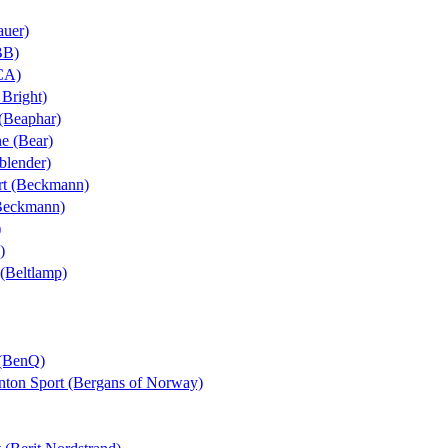
auer)
BB)
BCA)
 Bright)
 (Beaphar)
ne (Bear)
yblender)
ort (Beckmann)
(Beckmann)
)
)
 (Beltlamp)
 (BenQ)
Anton Sport (Bergans of Norway)