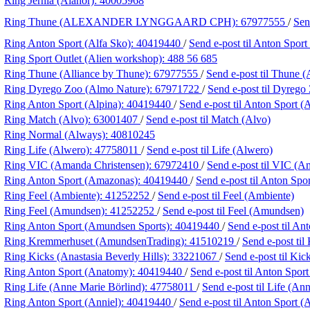
Ring Jernia (Alanor):
40005968
Ring Thune (ALEXANDER LYNGGAARD CPH):
67977555
/
Sen
Ring Anton Sport (Alfa Sko):
40419440
/
Send e-post
til Anton Sport
Ring Sport Outlet (Alien workshop):
488 56 685
Ring Thune (Alliance by Thune):
67977555
/
Send e-post
til Thune (
Ring Dyrego Zoo (Almo Nature):
67971722
/
Send e-post
til Dyrego
Ring Anton Sport (Alpina):
40419440
/
Send e-post
til Anton Sport (
Ring Match (Alvo):
63001407
/
Send e-post
til Match (Alvo)
Ring Normal (Always):
40810245
Ring Life (Alwero):
47758011
/
Send e-post
til Life (Alwero)
Ring VIC (Amanda Christensen):
67972410
/
Send e-post
til VIC (A
Ring Anton Sport (Amazonas):
40419440
/
Send e-post
til Anton Spo
Ring Feel (Ambiente):
41252252
/
Send e-post
til Feel (Ambiente)
Ring Feel (Amundsen):
41252252
/
Send e-post
til Feel (Amundsen)
Ring Anton Sport (Amundsen Sports):
40419440
/
Send e-post
til An
Ring Kremmerhuset (AmundsenTrading):
41510219
/
Send e-post
ti
Ring Kicks (Anastasia Beverly Hills):
33221067
/
Send e-post
til Kic
Ring Anton Sport (Anatomy):
40419440
/
Send e-post
til Anton Spor
Ring Life (Anne Marie Börlind):
47758011
/
Send e-post
til Life (An
Ring Anton Sport (Anniel):
40419440
/
Send e-post
til Anton Sport (