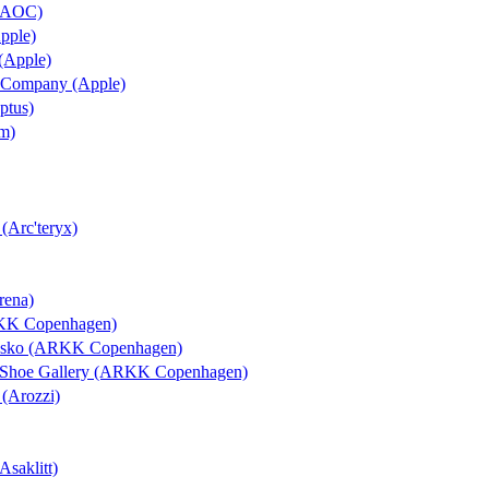
 (AOC)
Apple)
 (Apple)
 & Company (Apple)
ptus)
um)
 (Arc'teryx)
rena)
RKK Copenhagen)
rosko (ARKK Copenhagen)
l Shoe Gallery (ARKK Copenhagen)
 (Arozzi)
Asaklitt)