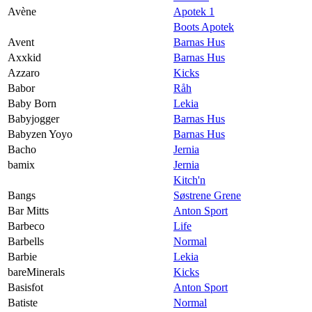
Avène
Apotek 1
Boots Apotek
Avent
Barnas Hus
Axxkid
Barnas Hus
Azzaro
Kicks
Babor
Råh
Baby Born
Lekia
Babyjogger
Barnas Hus
Babyzen Yoyo
Barnas Hus
Bacho
Jernia
bamix
Jernia
Kitch'n
Bangs
Søstrene Grene
Bar Mitts
Anton Sport
Barbeco
Life
Barbells
Normal
Barbie
Lekia
bareMinerals
Kicks
Basisfot
Anton Sport
Batiste
Normal