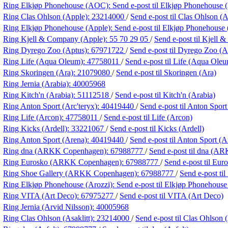
Ring Elkjøp Phonehouse (AOC):
Send e-post
til Elkjøp Phonehouse
Ring Clas Ohlson (Apple):
23214000
/
Send e-post
til Clas Ohlson (
Ring Elkjøp Phonehouse (Apple):
Send e-post
til Elkjøp Phonehouse
Ring Kjell & Company (Apple):
55 70 29 05
/
Send e-post
til Kjell
Ring Dyrego Zoo (Aptus):
67971722
/
Send e-post
til Dyrego Zoo (A
Ring Life (Aqua Oleum):
47758011
/
Send e-post
til Life (Aqua Ole
Ring Skoringen (Ara):
21079080
/
Send e-post
til Skoringen (Ara)
Ring Jernia (Arabia):
40005968
Ring Kitch'n (Arabia):
51112518
/
Send e-post
til Kitch'n (Arabia)
Ring Anton Sport (Arc'teryx):
40419440
/
Send e-post
til Anton Sport
Ring Life (Arcon):
47758011
/
Send e-post
til Life (Arcon)
Ring Kicks (Ardell):
33221067
/
Send e-post
til Kicks (Ardell)
Ring Anton Sport (Arena):
40419440
/
Send e-post
til Anton Sport (A
Ring dna (ARKK Copenhagen):
67988777
/
Send e-post
til dna (A
Ring Eurosko (ARKK Copenhagen):
67988777
/
Send e-post
til Eu
Ring Shoe Gallery (ARKK Copenhagen):
67988777
/
Send e-post
ti
Ring Elkjøp Phonehouse (Arozzi):
Send e-post
til Elkjøp Phonehouse
Ring VITA (Art Deco):
67975277
/
Send e-post
til VITA (Art Deco)
Ring Jernia (Arvid Nilsson):
40005968
Ring Clas Ohlson (Asaklitt):
23214000
/
Send e-post
til Clas Ohlson (