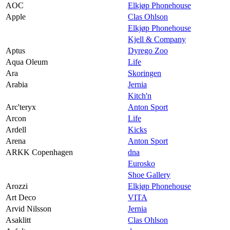
AOC
Elkjøp Phonehouse
Apple
Clas Ohlson
Elkjøp Phonehouse
Kjell & Company
Aptus
Dyrego Zoo
Aqua Oleum
Life
Ara
Skoringen
Arabia
Jernia
Kitch'n
Arc'teryx
Anton Sport
Arcon
Life
Ardell
Kicks
Arena
Anton Sport
ARKK Copenhagen
dna
Eurosko
Shoe Gallery
Arozzi
Elkjøp Phonehouse
Art Deco
VITA
Arvid Nilsson
Jernia
Asaklitt
Clas Ohlson