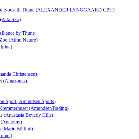
d e-post
til Thune (ALEXANDER LYNGGAARD CPH)
 (Alfa Sko)
Alliance by Thune)
 Zoo (Almo Nature)
Alpina)
manda Christensen)
rt (Amazonas)
ton Sport (Amundsen Sports)
l Kremmerhuset (AmundsenTrading)
ks (Anastasia Beverly Hills)
t (Anatomy)
ne Marie Börlind)
Anniel)