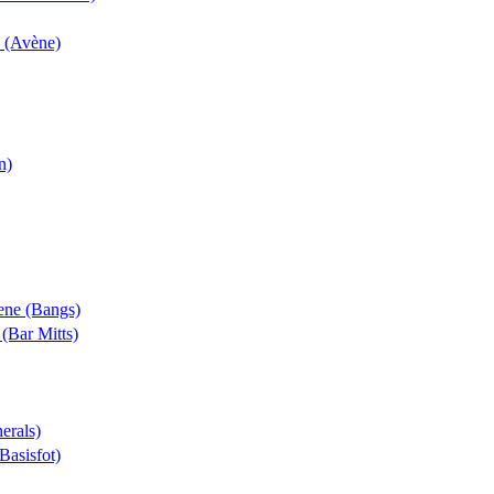
k (Avène)
n)
rene (Bangs)
 (Bar Mitts)
erals)
(Basisfot)