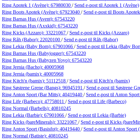
Ring Apotek 1 (Avène):
67980030
/
Send e-post
til Apotek 1 (Avène)
Ring Boots Apotek (Avène):
67923040
/
Send e-post
til Boots Apote
Ring Barnas Hus (Avent):
67543220
Ring Barnas Hus (Axxkid):
67543220
Ring Kicks (Azzaro):
33221067
/
Send e-post
til Kicks (Azzaro)
Ring Råh (Babor):
22020100
/
Send e-post
til Råh (Babor)
Ring Lekia (Baby Born):
67901066
/
Send e-post
til Lekia (Baby Bor
Ring Barnas Hus (Babyjogger):
67543220
Ring Barnas Hus (Babyzen Yoyo):
67543220
Ring Jernia (Bacho):
40005968
Ring Jernia (bamix):
40005968
Ring Kitch'n (bamix):
51112518
/
Send e-post
til Kitch'n (bamix)
Ring Søstrene Grene (Bangs):
96945191
/
Send e-post
til Søstrene G
Ring Anton Sport (Bar Mitts):
40419440
/
Send e-post
til Anton Sport
Ring Life (Barbeco):
47758011
/
Send e-post
til Life (Barbeco)
Ring Normal (Barbells):
40810245
Ring Lekia (Barbie):
67901066
/
Send e-post
til Lekia (Barbie)
Ring Kicks (bareMinerals):
33221067
/
Send e-post
til Kicks (bareMin
Ring Anton Sport (Basisfot):
40419440
/
Send e-post
til Anton Sport 
Ring Normal (Batiste):
40810245