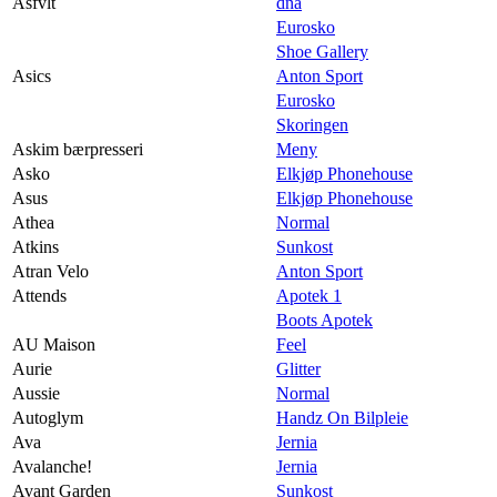
Asfvlt
dna
Eurosko
Shoe Gallery
Asics
Anton Sport
Eurosko
Skoringen
Askim bærpresseri
Meny
Asko
Elkjøp Phonehouse
Asus
Elkjøp Phonehouse
Athea
Normal
Atkins
Sunkost
Atran Velo
Anton Sport
Attends
Apotek 1
Boots Apotek
AU Maison
Feel
Aurie
Glitter
Aussie
Normal
Autoglym
Handz On Bilpleie
Ava
Jernia
Avalanche!
Jernia
Avant Garden
Sunkost