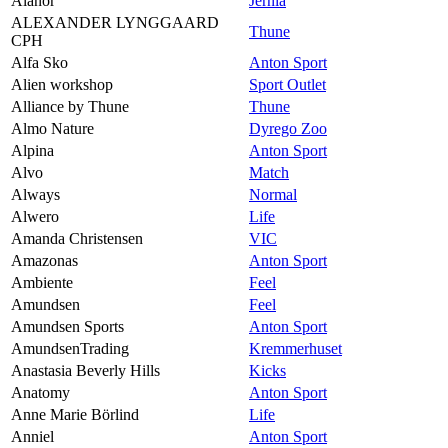
Alanor
Jernia
ALEXANDER LYNGGAARD
Thune
CPH
Alfa Sko
Anton Sport
Alien workshop
Sport Outlet
Alliance by Thune
Thune
Almo Nature
Dyrego Zoo
Alpina
Anton Sport
Alvo
Match
Always
Normal
Alwero
Life
Amanda Christensen
VIC
Amazonas
Anton Sport
Ambiente
Feel
Amundsen
Feel
Amundsen Sports
Anton Sport
AmundsenTrading
Kremmerhuset
Anastasia Beverly Hills
Kicks
Anatomy
Anton Sport
Anne Marie Börlind
Life
Anniel
Anton Sport