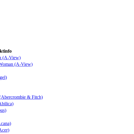
ktinfo
n (A-View)
o Woman (A-View)
gel)
 (Abercrombie & Fitch)
Abilica)
bus)
Acana)
Acer)