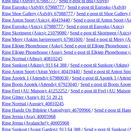
Ring dna (Asfvlt):
67988777
/
Send e-post
til dna (Asfvlt)
Ring Eurosko (Asfvlt):
67988777
/
Send e-post
til Eurosko (Asfvlt)
Ring Shoe Gallery (Asfvlt):
67988777
/
Send e-post
til Shoe Gallery 
Ring Anton Sport (Asics):
40419440
/
Send e-post
til Anton Sport (As
Ring Eurosko (Asics):
67988777
/
Send e-post
til Eurosko (Asics)
Ring Skoringen (Asics):
21079080
/
Send e-post
til Skoringen (Asics)
Ring Meny (Askim bærpresseri):
67981600
/
Send e-post
til Meny (A
Ring Elkjøp Phonehouse (Asko):
Send e-post
til Elkjøp Phonehouse 
Ring Elkjøp Phonehouse (Asus):
Send e-post
til Elkjøp Phonehouse (
Ring Normal (Athea):
40810245
Ring Sunkost (Atkins):
913 64 388
/
Send e-post
til Sunkost (Atkins)
Ring Anton Sport (Atran Velo):
40419440
/
Send e-post
til Anton Spo
Ring Apotek 1 (Attends):
67980030
/
Send e-post
til Apotek 1 (Atten
Ring Boots Apotek (Attends):
67923040
/
Send e-post
til Boots Apot
Ring Feel (AU Maison):
41252252
/
Send e-post
til Feel (AU Maison
Ring Glitter (Aurie):
81 51 20 21
Ring Normal (Aussie):
40810245
Ring Handz On Bilpleie (Autoglym):
46709966
/
Send e-post
til Han
Ring Jernia (Ava):
40005968
Ring Jernia (Avalanche!):
40005968
Ring Sunkost (Avant Garden):
913 64 388
/
Send e-post
til Sunkost 