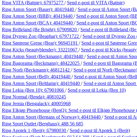
Ring VITA (Batiste):
67975277
/
Send e-post
til VITA (Batiste)
Ring Anton Sport (Bauer):
40419440
/
Send e-post
til Anton Sport (B
Ring Anton Sport (BBB):
40419440
/
Send e-post
til Anton Sport (B
Ring Anton Sport (BCA):
40419440
/
Send e-post
til Anton Sport (
Ring Brilleland (Be Bright):
67909820
/
Send e-post
til Brilleland (Be
Ring Dyrego Zoo (Beaphar):
67971722
/
Send e-post
til Dyrego Zoo
Ring Søstrene Grene (Bear):
96945191
/
Send e-post
til Søstrene Gre
Ring Kicks (beautyblender):
33221067
/
Send e-post
til Kicks (beaut
Ring Anton Sport (Beckmann):
40419440
/
Send e-post
til Anton Sp
Ring Bagorama (Beckmann):
48422025
/
Send e-post
til Bagorama 
Ring Norli (Beckmann):
46812142
/
Send e-post
til Norli (Beckmann
Ring Anton Sport (Bell):
40419440
/
Send e-post
til Anton Sport (Bell
Ring Anton Sport (Beltlamp):
40419440
/
Send e-post
til Anton Sport
Ring Lekia (Ben 10):
67901066
/
Send e-post
til Lekia (Ben 10)
Ring Normal (Benda):
40810245
Ring Jernia (Bengalack):
40005968
Ring Elkjøp Phonehouse (BenQ):
Send e-post
til Elkjøp Phonehouse
Ring Anton Sport (Bergans of Norway):
40419440
/
Send e-post
til 
Ring Sport Outlet (Berghaus):
488 56 685
Ring Apotek 1 (Berit):
67980030
/
Send e-post
til Apotek 1 (Berit)