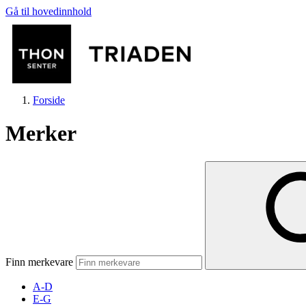
Gå til hovedinnhold
Forside
Merker
Butikker
Mat og drikke
Finn merkevare
Helse
A-D
E-G