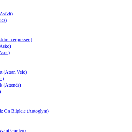
(Asfvlt)
ics)
skim bærpresseri)
(Asko)
Asus)
rt (Atran Velo)
ds)
ek (Attends)
)
dz On Bilpleie (Autoglym)
(Avant Garden)