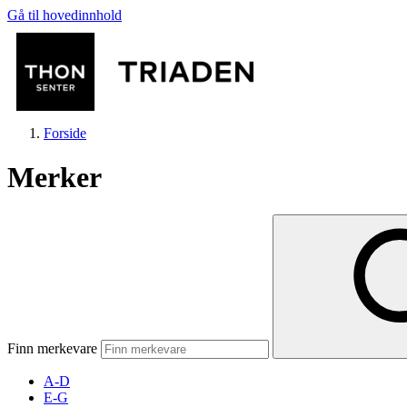
Gå til hovedinnhold
Forside
Merker
Butikker
Mat og drikke
Finn merkevare
Helse
A-D
E-G