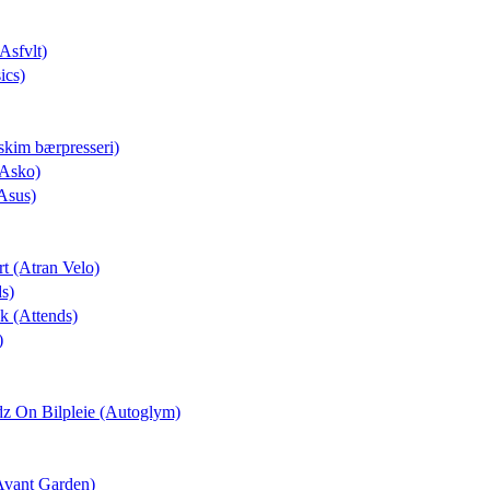
(Asfvlt)
ics)
skim bærpresseri)
(Asko)
Asus)
rt (Atran Velo)
ds)
ek (Attends)
)
dz On Bilpleie (Autoglym)
(Avant Garden)