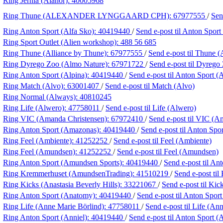
Ring Jernia (Alanor):
40005968
Ring Thune (ALEXANDER LYNGGAARD CPH):
67977555
/
Sen
Ring Anton Sport (Alfa Sko):
40419440
/
Send e-post
til Anton Sport
Ring Sport Outlet (Alien workshop):
488 56 685
Ring Thune (Alliance by Thune):
67977555
/
Send e-post
til Thune (
Ring Dyrego Zoo (Almo Nature):
67971722
/
Send e-post
til Dyrego
Ring Anton Sport (Alpina):
40419440
/
Send e-post
til Anton Sport (
Ring Match (Alvo):
63001407
/
Send e-post
til Match (Alvo)
Ring Normal (Always):
40810245
Ring Life (Alwero):
47758011
/
Send e-post
til Life (Alwero)
Ring VIC (Amanda Christensen):
67972410
/
Send e-post
til VIC (A
Ring Anton Sport (Amazonas):
40419440
/
Send e-post
til Anton Spo
Ring Feel (Ambiente):
41252252
/
Send e-post
til Feel (Ambiente)
Ring Feel (Amundsen):
41252252
/
Send e-post
til Feel (Amundsen)
Ring Anton Sport (Amundsen Sports):
40419440
/
Send e-post
til An
Ring Kremmerhuset (AmundsenTrading):
41510219
/
Send e-post
ti
Ring Kicks (Anastasia Beverly Hills):
33221067
/
Send e-post
til Kic
Ring Anton Sport (Anatomy):
40419440
/
Send e-post
til Anton Spor
Ring Life (Anne Marie Börlind):
47758011
/
Send e-post
til Life (An
Ring Anton Sport (Anniel):
40419440
/
Send e-post
til Anton Sport (