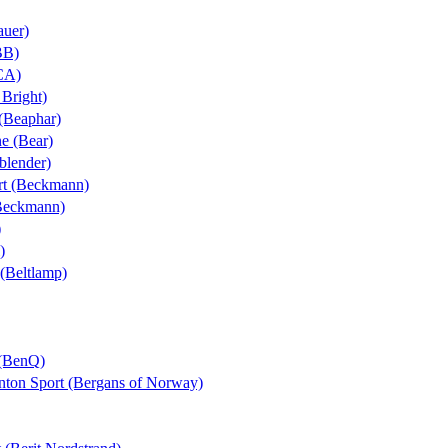
auer)
BB)
BCA)
 Bright)
 (Beaphar)
ne (Bear)
yblender)
ort (Beckmann)
(Beckmann)
)
)
 (Beltlamp)
 (BenQ)
Anton Sport (Bergans of Norway)