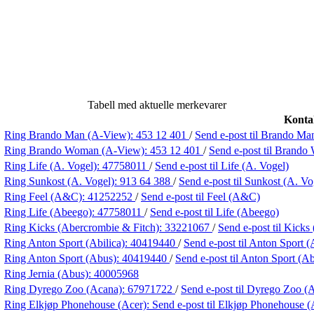
Tabell med aktuelle merkevarer
Konta
Ring Brando Man (A-View):
453 12 401
/
Send e-post
til Brando Ma
Ring Brando Woman (A-View):
453 12 401
/
Send e-post
til Brand
Ring Life (A. Vogel):
47758011
/
Send e-post
til Life (A. Vogel)
Ring Sunkost (A. Vogel):
913 64 388
/
Send e-post
til Sunkost (A. Vo
Ring Feel (A&C):
41252252
/
Send e-post
til Feel (A&C)
Ring Life (Abeego):
47758011
/
Send e-post
til Life (Abeego)
Ring Kicks (Abercrombie & Fitch):
33221067
/
Send e-post
til Kicks
Ring Anton Sport (Abilica):
40419440
/
Send e-post
til Anton Sport (
Ring Anton Sport (Abus):
40419440
/
Send e-post
til Anton Sport (A
Ring Jernia (Abus):
40005968
Ring Dyrego Zoo (Acana):
67971722
/
Send e-post
til Dyrego Zoo (
Ring Elkjøp Phonehouse (Acer):
Send e-post
til Elkjøp Phonehouse (