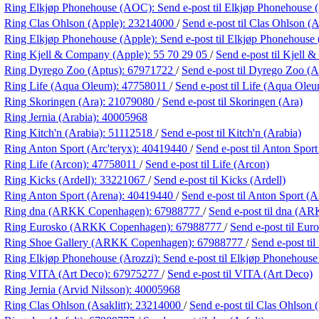
Ring Elkjøp Phonehouse (AOC):
Send e-post
til Elkjøp Phonehouse
Ring Clas Ohlson (Apple):
23214000
/
Send e-post
til Clas Ohlson (
Ring Elkjøp Phonehouse (Apple):
Send e-post
til Elkjøp Phonehouse
Ring Kjell & Company (Apple):
55 70 29 05
/
Send e-post
til Kjell
Ring Dyrego Zoo (Aptus):
67971722
/
Send e-post
til Dyrego Zoo (A
Ring Life (Aqua Oleum):
47758011
/
Send e-post
til Life (Aqua Ole
Ring Skoringen (Ara):
21079080
/
Send e-post
til Skoringen (Ara)
Ring Jernia (Arabia):
40005968
Ring Kitch'n (Arabia):
51112518
/
Send e-post
til Kitch'n (Arabia)
Ring Anton Sport (Arc'teryx):
40419440
/
Send e-post
til Anton Sport
Ring Life (Arcon):
47758011
/
Send e-post
til Life (Arcon)
Ring Kicks (Ardell):
33221067
/
Send e-post
til Kicks (Ardell)
Ring Anton Sport (Arena):
40419440
/
Send e-post
til Anton Sport (A
Ring dna (ARKK Copenhagen):
67988777
/
Send e-post
til dna (A
Ring Eurosko (ARKK Copenhagen):
67988777
/
Send e-post
til Eu
Ring Shoe Gallery (ARKK Copenhagen):
67988777
/
Send e-post
ti
Ring Elkjøp Phonehouse (Arozzi):
Send e-post
til Elkjøp Phonehouse
Ring VITA (Art Deco):
67975277
/
Send e-post
til VITA (Art Deco)
Ring Jernia (Arvid Nilsson):
40005968
Ring Clas Ohlson (Asaklitt):
23214000
/
Send e-post
til Clas Ohlson (