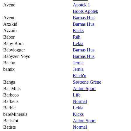
Avène
Apotek 1
Boots Apotek
Avent
Barnas Hus
Axxkid
Barnas Hus
Azzaro
Kicks
Babor
Råh
Baby Born
Lekia
Babyjogger
Barnas Hus
Babyzen Yoyo
Barnas Hus
Bacho
Jernia
bamix
Jernia
Kitch'n
Bangs
Søstrene Grene
Bar Mitts
Anton Sport
Barbeco
Life
Barbells
Normal
Barbie
Lekia
bareMinerals
Kicks
Basisfot
Anton Sport
Batiste
Normal