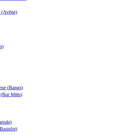
k (Avène)
n)
rene (Bangs)
 (Bar Mitts)
erals)
(Basisfot)