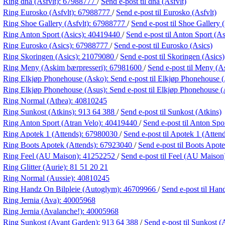
Ring dna (Asfvlt):
67988777
/
Send e-post
til dna (Asfvlt)
Ring Eurosko (Asfvlt):
67988777
/
Send e-post
til Eurosko (Asfvlt)
Ring Shoe Gallery (Asfvlt):
67988777
/
Send e-post
til Shoe Gallery 
Ring Anton Sport (Asics):
40419440
/
Send e-post
til Anton Sport (As
Ring Eurosko (Asics):
67988777
/
Send e-post
til Eurosko (Asics)
Ring Skoringen (Asics):
21079080
/
Send e-post
til Skoringen (Asics)
Ring Meny (Askim bærpresseri):
67981600
/
Send e-post
til Meny (A
Ring Elkjøp Phonehouse (Asko):
Send e-post
til Elkjøp Phonehouse 
Ring Elkjøp Phonehouse (Asus):
Send e-post
til Elkjøp Phonehouse (
Ring Normal (Athea):
40810245
Ring Sunkost (Atkins):
913 64 388
/
Send e-post
til Sunkost (Atkins)
Ring Anton Sport (Atran Velo):
40419440
/
Send e-post
til Anton Spo
Ring Apotek 1 (Attends):
67980030
/
Send e-post
til Apotek 1 (Atten
Ring Boots Apotek (Attends):
67923040
/
Send e-post
til Boots Apot
Ring Feel (AU Maison):
41252252
/
Send e-post
til Feel (AU Maison
Ring Glitter (Aurie):
81 51 20 21
Ring Normal (Aussie):
40810245
Ring Handz On Bilpleie (Autoglym):
46709966
/
Send e-post
til Han
Ring Jernia (Ava):
40005968
Ring Jernia (Avalanche!):
40005968
Ring Sunkost (Avant Garden):
913 64 388
/
Send e-post
til Sunkost 