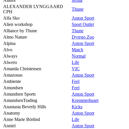
Alanor
Jernia
ALEXANDER LYNGGAARD
Thune
CPH
Alfa Sko
Anton Sport
Alien workshop
Sport Outlet
Alliance by Thune
Thune
Almo Nature
Dyrego Zoo
Alpina
Anton Sport
Alvo
Match
Always
Normal
Alwero
Life
Amanda Christensen
VIC
Amazonas
Anton Sport
Ambiente
Feel
Amundsen
Feel
Amundsen Sports
Anton Sport
AmundsenTrading
Kremmerhuset
Anastasia Beverly Hills
Kicks
Anatomy
Anton Sport
Anne Marie Börlind
Life
Anniel
Anton Sport