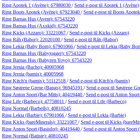
Ring Apotek 1 (Avène):
67980030
/
Send e-post
til Apotek 1 (Avène)
Ring Boots Apotek (Avène):
67923040
/
Send e-post
til Boots Apote
Ring Barnas Hus (Avent):
67543220
Ring Barnas Hus (Axxkid):
67543220
Ring Kicks (Azzaro):
33221067
/
Send e-post
til Kicks (Azzaro)
Ring Råh (Babor):
22020100
/
Send e-post
til Råh (Babor)
Ring Lekia (Baby Born):
67901066
/
Send e-post
til Lekia (Baby Bor
Ring Barnas Hus (Babyjogger):
67543220
Ring Barnas Hus (Babyzen Yoyo):
67543220
Ring Jernia (Bacho):
40005968
Ring Jernia (bamix):
40005968
Ring Kitch'n (bamix):
51112518
/
Send e-post
til Kitch'n (bamix)
Ring Søstrene Grene (Bangs):
96945191
/
Send e-post
til Søstrene G
Ring Anton Sport (Bar Mitts):
40419440
/
Send e-post
til Anton Sport
Ring Life (Barbeco):
47758011
/
Send e-post
til Life (Barbeco)
Ring Normal (Barbells):
40810245
Ring Lekia (Barbie):
67901066
/
Send e-post
til Lekia (Barbie)
Ring Kicks (bareMinerals):
33221067
/
Send e-post
til Kicks (bareMin
Ring Anton Sport (Basisfot):
40419440
/
Send e-post
til Anton Sport 
Ring Normal (Batiste):
40810245