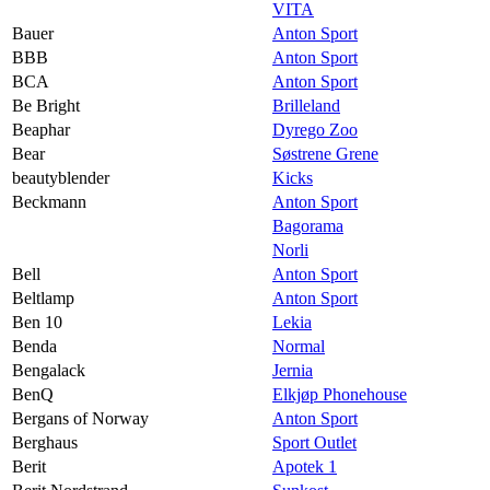
VITA
Bauer
Anton Sport
BBB
Anton Sport
BCA
Anton Sport
Be Bright
Brilleland
Beaphar
Dyrego Zoo
Bear
Søstrene Grene
beautyblender
Kicks
Beckmann
Anton Sport
Bagorama
Norli
Bell
Anton Sport
Beltlamp
Anton Sport
Ben 10
Lekia
Benda
Normal
Bengalack
Jernia
BenQ
Elkjøp Phonehouse
Bergans of Norway
Anton Sport
Berghaus
Sport Outlet
Berit
Apotek 1