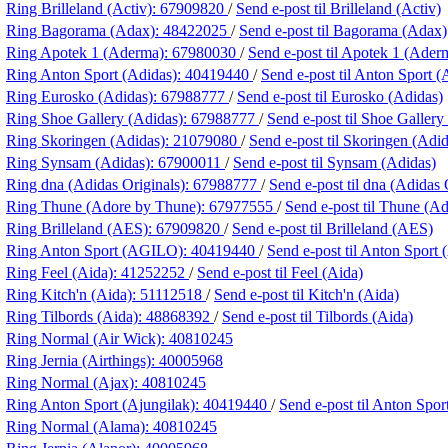
Ring Brilleland (Activ):
67909820
/
Send e-post
til Brilleland (Activ)
Ring Bagorama (Adax):
48422025
/
Send e-post
til Bagorama (Adax)
Ring Apotek 1 (Aderma):
67980030
/
Send e-post
til Apotek 1 (Ader
Ring Anton Sport (Adidas):
40419440
/
Send e-post
til Anton Sport (
Ring Eurosko (Adidas):
67988777
/
Send e-post
til Eurosko (Adidas)
Ring Shoe Gallery (Adidas):
67988777
/
Send e-post
til Shoe Gallery
Ring Skoringen (Adidas):
21079080
/
Send e-post
til Skoringen (Adid
Ring Synsam (Adidas):
67900011
/
Send e-post
til Synsam (Adidas)
Ring dna (Adidas Originals):
67988777
/
Send e-post
til dna (Adidas 
Ring Thune (Adore by Thune):
67977555
/
Send e-post
til Thune (A
Ring Brilleland (AES):
67909820
/
Send e-post
til Brilleland (AES)
Ring Anton Sport (AGILO):
40419440
/
Send e-post
til Anton Spor
Ring Feel (Aida):
41252252
/
Send e-post
til Feel (Aida)
Ring Kitch'n (Aida):
51112518
/
Send e-post
til Kitch'n (Aida)
Ring Tilbords (Aida):
48868392
/
Send e-post
til Tilbords (Aida)
Ring Normal (Air Wick):
40810245
Ring Jernia (Airthings):
40005968
Ring Normal (Ajax):
40810245
Ring Anton Sport (Ajungilak):
40419440
/
Send e-post
til Anton Spor
Ring Normal (Alama):
40810245