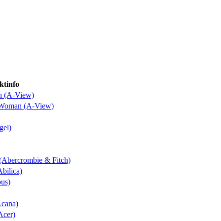
ktinfo
n (A-View)
o Woman (A-View)
gel)
 (Abercrombie & Fitch)
Abilica)
bus)
Acana)
Acer)