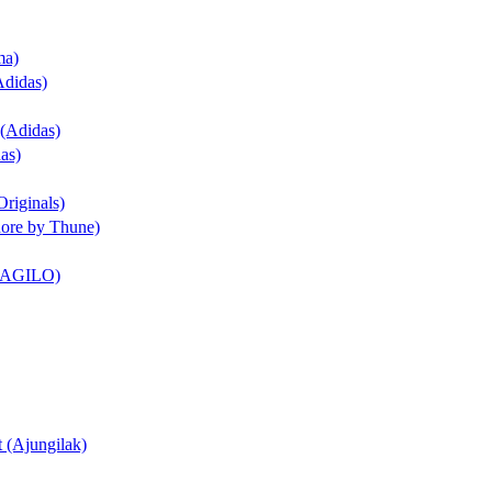
ma)
Adidas)
 (Adidas)
as)
Originals)
dore by Thune)
t (AGILO)
t (Ajungilak)