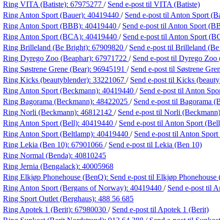
Ring VITA (Batiste):
67975277
/
Send e-post
til VITA (Batiste)
Ring Anton Sport (Bauer):
40419440
/
Send e-post
til Anton Sport (B
Ring Anton Sport (BBB):
40419440
/
Send e-post
til Anton Sport (B
Ring Anton Sport (BCA):
40419440
/
Send e-post
til Anton Sport (
Ring Brilleland (Be Bright):
67909820
/
Send e-post
til Brilleland (Be
Ring Dyrego Zoo (Beaphar):
67971722
/
Send e-post
til Dyrego Zoo
Ring Søstrene Grene (Bear):
96945191
/
Send e-post
til Søstrene Gre
Ring Kicks (beautyblender):
33221067
/
Send e-post
til Kicks (beaut
Ring Anton Sport (Beckmann):
40419440
/
Send e-post
til Anton Sp
Ring Bagorama (Beckmann):
48422025
/
Send e-post
til Bagorama 
Ring Norli (Beckmann):
46812142
/
Send e-post
til Norli (Beckmann
Ring Anton Sport (Bell):
40419440
/
Send e-post
til Anton Sport (Bell
Ring Anton Sport (Beltlamp):
40419440
/
Send e-post
til Anton Sport
Ring Lekia (Ben 10):
67901066
/
Send e-post
til Lekia (Ben 10)
Ring Normal (Benda):
40810245
Ring Jernia (Bengalack):
40005968
Ring Elkjøp Phonehouse (BenQ):
Send e-post
til Elkjøp Phonehouse
Ring Anton Sport (Bergans of Norway):
40419440
/
Send e-post
til 
Ring Sport Outlet (Berghaus):
488 56 685
Ring Apotek 1 (Berit):
67980030
/
Send e-post
til Apotek 1 (Berit)