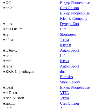
AOC
Elkjøp Phonehouse
Apple
Clas Ohlson
Elkjøp Phonehouse
Kjell & Company
Aptus
Dyrego Zoo
Aqua Oleum
Life
Ara
Skoringen
Arabia
Jernia
Kitch'n
Arc'teryx
Anton Sport
Arcon
Life
Ardell
Kicks
Arena
Anton Sport
ARKK Copenhagen
dna
Eurosko
Shoe Gallery
Arozzi
Elkjøp Phonehouse
Art Deco
VITA
Arvid Nilsson
Jernia
Asaklitt
Clas Ohlson