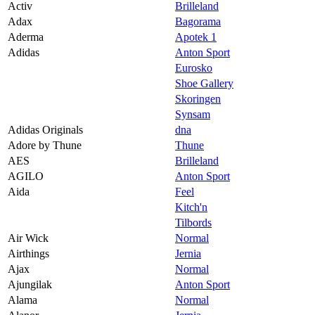
Activ
Brilleland
Magasin
Adax
Bagorama
Aderma
Apotek 1
Butikker
Adidas
Anton Sport
Gavekort
Eurosko
Shoe Gallery
Best på service
Skoringen
Synsam
Finn frem
Adidas Originals
dna
Adore by Thune
Thune
AES
Brilleland
AGILO
Anton Sport
Aida
Feel
Kitch'n
Tilbords
Air Wick
Normal
Airthings
Jernia
Ajax
Normal
Ajungilak
Anton Sport
Alama
Normal