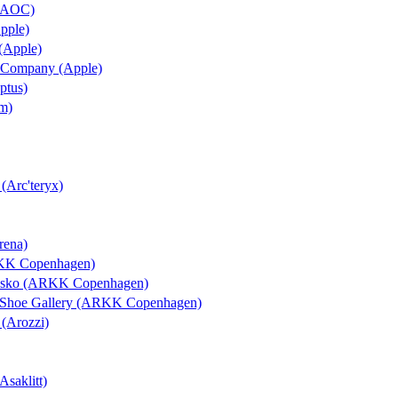
 (AOC)
Apple)
 (Apple)
 & Company (Apple)
ptus)
um)
 (Arc'teryx)
rena)
RKK Copenhagen)
rosko (ARKK Copenhagen)
l Shoe Gallery (ARKK Copenhagen)
 (Arozzi)
Asaklitt)