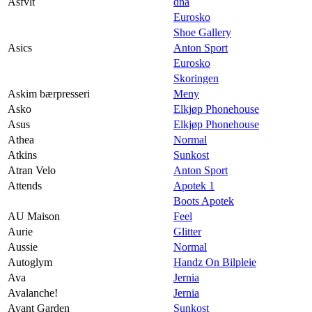
Asfvlt
dna
Eurosko
Shoe Gallery
Asics
Anton Sport
Eurosko
Skoringen
Askim bærpresseri
Meny
Asko
Elkjøp Phonehouse
Asus
Elkjøp Phonehouse
Athea
Normal
Atkins
Sunkost
Atran Velo
Anton Sport
Attends
Apotek 1
Boots Apotek
AU Maison
Feel
Aurie
Glitter
Aussie
Normal
Autoglym
Handz On Bilpleie
Ava
Jernia
Avalanche!
Jernia
Avant Garden
Sunkost