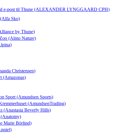
d e-post
til Thune (ALEXANDER LYNGGAARD CPH)
 (Alfa Sko)
Alliance by Thune)
 Zoo (Almo Nature)
Alpina)
manda Christensen)
rt (Amazonas)
ton Sport (Amundsen Sports)
l Kremmerhuset (AmundsenTrading)
ks (Anastasia Beverly Hills)
t (Anatomy)
ne Marie Börlind)
Anniel)