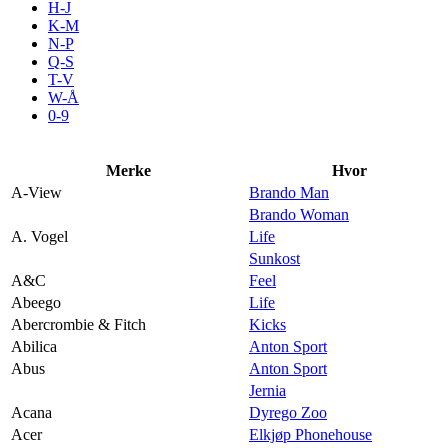
H-J
Aktiviteter
K-M
N-P
Q-S
T-V
Tilbud
W-Å
0-9
Inspirasjon
Merke
Hvor
A-View
Brando Man
Brando Woman
A. Vogel
Life
Søk
Sunkost
A&C
Feel
Abeego
Life
Abercrombie & Fitch
Kicks
Abilica
Anton Sport
Åpningstider
Abus
Anton Sport
Jernia
Praktisk informasjon
Acana
Dyrego Zoo
Ledige stillinger
Acer
Elkjøp Phonehouse