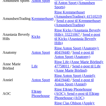
Amundsen Sports
Anton Sport
til Anton Sport (Amundsen
Sports)
Ring Kremmerhuset
(AmundsenTrading):
41510219
AmundsenTrading
Kremmerhuset
/
Send e-post
til Kremmerhuset
(AmundsenTrading)
Ring Kicks (Anastasia Beverly
Anastasia Beverly
Hills):
33221067
/
Send e-post
Kicks
Hills
til Kicks (Anastasia Beverly
Hills)
Ring Anton Sport (Anatomy):
Anatomy
Anton Sport
40419440
/
Send e-post
til
Anton Sport (Anatomy)
Ring Life (Anne Marie Börlind):
Anne Marie
Life
47758011
/
Send e-post
til Life
Börlind
(Anne Marie Börlind)
Ring Anton Sport (Anniel):
Anniel
Anton Sport
40419440
/
Send e-post
til
Anton Sport (Anniel)
Ring Elkjøp Phonehouse
Elkjøp
AOC
(AOC):
Send e-post
til Elkjøp
Phonehouse
Phonehouse (AOC)
Ring Clas Ohlson (Apple):