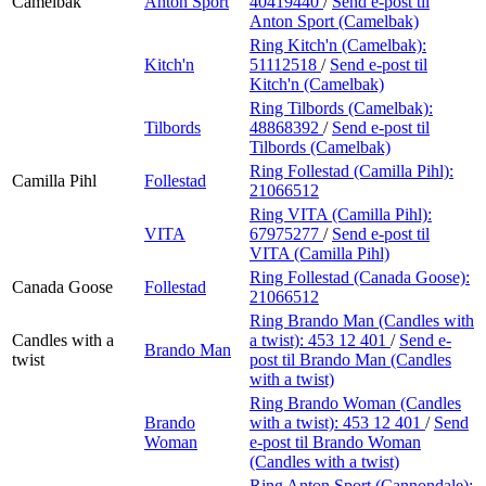
Camelbak
Anton Sport
40419440
/
Send e-post
til
Anton Sport (Camelbak)
Ring Kitch'n (Camelbak):
Kitch'n
51112518
/
Send e-post
til
Kitch'n (Camelbak)
Ring Tilbords (Camelbak):
Tilbords
48868392
/
Send e-post
til
Tilbords (Camelbak)
Ring Follestad (Camilla Pihl):
Camilla Pihl
Follestad
21066512
Ring VITA (Camilla Pihl):
VITA
67975277
/
Send e-post
til
VITA (Camilla Pihl)
Ring Follestad (Canada Goose):
Canada Goose
Follestad
21066512
Ring Brando Man (Candles with
Candles with a
a twist):
453 12 401
/
Send e-
Brando Man
twist
post
til Brando Man (Candles
with a twist)
Ring Brando Woman (Candles
Brando
with a twist):
453 12 401
/
Send
Woman
e-post
til Brando Woman
(Candles with a twist)
Ring Anton Sport (Cannondale):