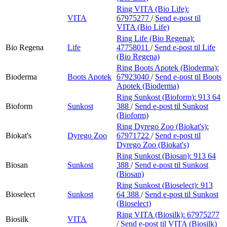
Ring VITA (Bio Life):
VITA
67975277
/
Send e-post
til
VITA (Bio Life)
Ring Life (Bio Regena):
Bio Regena
Life
47758011
/
Send e-post
til Life
(Bio Regena)
Ring Boots Apotek (Bioderma):
Bioderma
Boots Apotek
67923040
/
Send e-post
til Boots
Apotek (Bioderma)
Ring Sunkost (Bioform):
913 64
Bioform
Sunkost
388
/
Send e-post
til Sunkost
(Bioform)
Ring Dyrego Zoo (Biokat's):
Biokat's
Dyrego Zoo
67971722
/
Send e-post
til
Dyrego Zoo (Biokat's)
Ring Sunkost (Biosan):
913 64
Biosan
Sunkost
388
/
Send e-post
til Sunkost
(Biosan)
Ring Sunkost (Bioselect):
913
Bioselect
Sunkost
64 388
/
Send e-post
til Sunkost
(Bioselect)
Ring VITA (Biosilk):
67975277
Biosilk
VITA
/
Send e-post
til VITA (Biosilk)