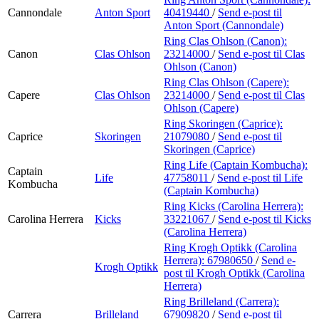
Cannondale
Anton Sport
40419440
/
Send e-post
til
Anton Sport (Cannondale)
Ring Clas Ohlson (Canon):
Canon
Clas Ohlson
23214000
/
Send e-post
til Clas
Ohlson (Canon)
Ring Clas Ohlson (Capere):
Capere
Clas Ohlson
23214000
/
Send e-post
til Clas
Ohlson (Capere)
Ring Skoringen (Caprice):
Caprice
Skoringen
21079080
/
Send e-post
til
Skoringen (Caprice)
Ring Life (Captain Kombucha):
Captain
Life
47758011
/
Send e-post
til Life
Kombucha
(Captain Kombucha)
Ring Kicks (Carolina Herrera):
Carolina Herrera
Kicks
33221067
/
Send e-post
til Kicks
(Carolina Herrera)
Ring Krogh Optikk (Carolina
Herrera):
67980650
/
Send e-
Krogh Optikk
post
til Krogh Optikk (Carolina
Herrera)
Ring Brilleland (Carrera):
Carrera
Brilleland
67909820
/
Send e-post
til