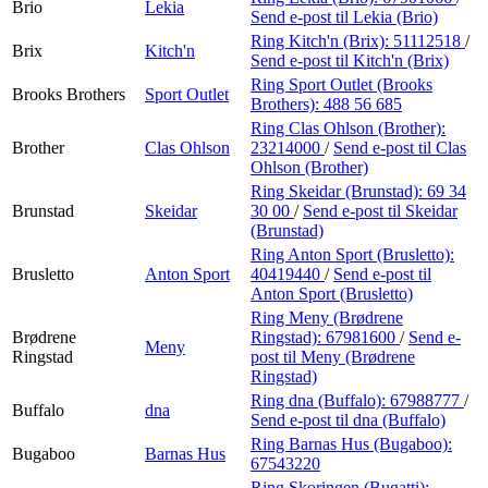
Brio
Lekia
Send e-post
til Lekia (Brio)
Ring Kitch'n (Brix):
51112518
/
Brix
Kitch'n
Send e-post
til Kitch'n (Brix)
Ring Sport Outlet (Brooks
Brooks Brothers
Sport Outlet
Brothers):
488 56 685
Ring Clas Ohlson (Brother):
Brother
Clas Ohlson
23214000
/
Send e-post
til Clas
Ohlson (Brother)
Ring Skeidar (Brunstad):
69 34
Brunstad
Skeidar
30 00
/
Send e-post
til Skeidar
(Brunstad)
Ring Anton Sport (Brusletto):
Brusletto
Anton Sport
40419440
/
Send e-post
til
Anton Sport (Brusletto)
Ring Meny (Brødrene
Brødrene
Ringstad):
67981600
/
Send e-
Meny
Ringstad
post
til Meny (Brødrene
Ringstad)
Ring dna (Buffalo):
67988777
/
Buffalo
dna
Send e-post
til dna (Buffalo)
Ring Barnas Hus (Bugaboo):
Bugaboo
Barnas Hus
67543220
Ring Skoringen (Bugatti):