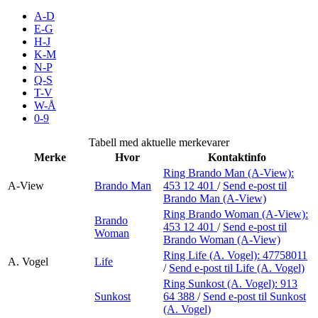
Inspirasjon
A-D
E-G
H-J
K-M
N-P
Søk
Q-S
T-V
W-Å
0-9
Åpningstider
Tabell med aktuelle merkevarer
Merke
Hvor
Kontaktinfo
Praktisk informasjon
Ring Brando Man (A-View):
A-View
Brando Man
453 12 401
/
Send e-post
til
Ledige stillinger
Brando Man (A-View)
Magasin
Ring Brando Woman (A-View):
Brando
453 12 401
/
Send e-post
til
Woman
Brando Woman (A-View)
Butikker
Ring Life (A. Vogel):
47758011
A. Vogel
Life
Gavekort
/
Send e-post
til Life (A. Vogel)
Ring Sunkost (A. Vogel):
913
Best på service
Sunkost
64 388
/
Send e-post
til Sunkost
(A. Vogel)