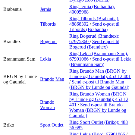
Ring Jernia (Brabantia):
Brabantia
Jernia
40005968
Ring Tilbords (Brabantia):
Tilbords
48868392
/
Send e-post
til
Tilbords (Brabantia)
Ring Bogerud (Brandtex):
Brandtex
Bogerud
67975860
/
Send e-post
til
Bogerud (Brandtex)
Ring Lekia (Brannmann Sam):
Brannmann Sam
Lekia
67901066
/
Send e-post
til Lekia
(Brannmann Sam)
Ring Brando Man (BRGN by
BRGN by Lunde
Lunde og Gaundal):
453 12 401
Brando Man
og Gaundal
/
Send e-post
til Brando Man
(BRGN by Lunde og Gaundal)
Ring Brando Woman (BRGN
by Lunde og Gaundal):
453 12
Brando
401
/
Send e-post
til Brando
Woman
Woman (BRGN by Lunde og
Gaundal)
Ring Sport Outlet (Briko):
488
Briko
Sport Outlet
56 685
Ring Lekia (Brio):
67901066
/