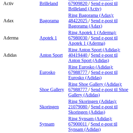
Activ
Brilleland
67909820
/
Send e-post
til
Brilleland (Activ)
Ring Bagorama (Adax):
Adax
Bagorama
48422025
/
Send e-post
til
Bagorama (Adax)
Ring Apotek 1 (Aderma):
Aderma
Apotek 1
67980030
/
Send e-post
til
Apotek 1 (Aderma)
Ring Anton Sport (Adidas):
Adidas
Anton Sport
40419440
/
Send e-post
til
Anton Sport (Adidas)
Ring Eurosko (Adidas):
Eurosko
67988777
/
Send e-post
til
Eurosko (Adidas)
Ring Shoe Gallery (Adidas):
Shoe Gallery
67988777
/
Send e-post
til Shoe
Gallery (Adidas)
Ring Skoringen (Adidas):
Skoringen
21079080
/
Send e-post
til
Skoringen (Adidas)
Ring Synsam (Adidas):
Synsam
67900011
/
Send e-post
til
Synsam (Adidas)