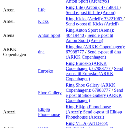
Anton Sport (Arc'teryx)
Ring Life (Arcon):
47758011
/
Arcon
Life
Send e-post
til Life (Arcon)
Ring Kicks (Ardell):
33221067
/
Ardell
Kicks
Send e-post
til Kicks (Ardell)
Ring Anton Sport (Arena):
Arena
Anton Sport
40419440
/
Send e-post
til
Anton Sport (Arena)
Ring dna (ARKK Copenhagen):
ARKK
dna
67988777
/
Send e-post
til dna
Copenhagen
(ARKK Copenhagen)
Ring Eurosko (ARKK
Copenhagen):
67988777
/
Send
Eurosko
e-post
til Eurosko (ARKK
Copenhagen)
Ring Shoe Gallery (ARKK
Copenhagen):
67988777
/
Send
Shoe Gallery
e-post
til Shoe Gallery (ARKK
Copenhagen)
Ring Elkjøp Phonehouse
Elkjøp
Arozzi
(Arozzi):
Send e-post
til Elkjøp
Phonehouse
Phonehouse (Arozzi)
Ring VITA (Art Deco):