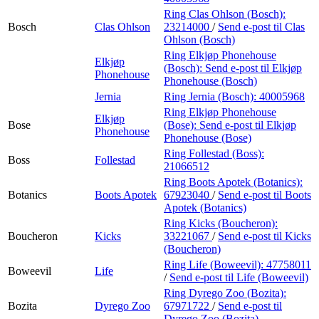
Ring Clas Ohlson (Bosch):
Bosch
Clas Ohlson
23214000
/
Send e-post
til Clas
Ohlson (Bosch)
Ring Elkjøp Phonehouse
Elkjøp
(Bosch):
Send e-post
til Elkjøp
Phonehouse
Phonehouse (Bosch)
Jernia
Ring Jernia (Bosch):
40005968
Ring Elkjøp Phonehouse
Elkjøp
Bose
(Bose):
Send e-post
til Elkjøp
Phonehouse
Phonehouse (Bose)
Ring Follestad (Boss):
Boss
Follestad
21066512
Ring Boots Apotek (Botanics):
Botanics
Boots Apotek
67923040
/
Send e-post
til Boots
Apotek (Botanics)
Ring Kicks (Boucheron):
Boucheron
Kicks
33221067
/
Send e-post
til Kicks
(Boucheron)
Ring Life (Boweevil):
47758011
Boweevil
Life
/
Send e-post
til Life (Boweevil)
Ring Dyrego Zoo (Bozita):
Bozita
Dyrego Zoo
67971722
/
Send e-post
til
Dyrego Zoo (Bozita)