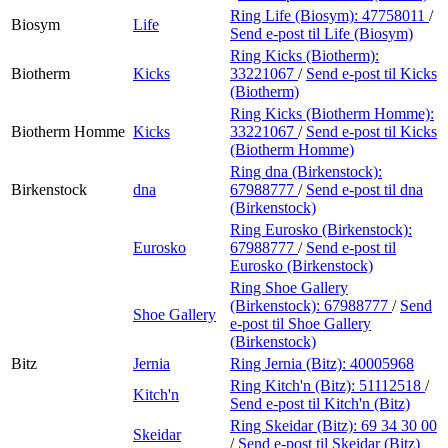
Ring Life (Biosym):
47758011
/
Biosym
Life
Send e-post
til Life (Biosym)
Ring Kicks (Biotherm):
Biotherm
Kicks
33221067
/
Send e-post
til Kicks
(Biotherm)
Ring Kicks (Biotherm Homme):
Biotherm Homme
Kicks
33221067
/
Send e-post
til Kicks
(Biotherm Homme)
Ring dna (Birkenstock):
Birkenstock
dna
67988777
/
Send e-post
til dna
(Birkenstock)
Ring Eurosko (Birkenstock):
Eurosko
67988777
/
Send e-post
til
Eurosko (Birkenstock)
Ring Shoe Gallery
(Birkenstock):
67988777
/
Send
Shoe Gallery
e-post
til Shoe Gallery
(Birkenstock)
Bitz
Jernia
Ring Jernia (Bitz):
40005968
Ring Kitch'n (Bitz):
51112518
/
Kitch'n
Send e-post
til Kitch'n (Bitz)
Ring Skeidar (Bitz):
69 34 30 00
Skeidar
/
Send e-post
til Skeidar (Bitz)