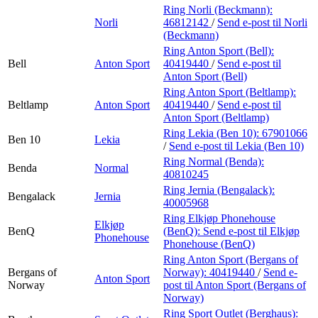
Ring Norli (Beckmann):
Norli
46812142
/
Send e-post
til Norli
(Beckmann)
Ring Anton Sport (Bell):
Bell
Anton Sport
40419440
/
Send e-post
til
Anton Sport (Bell)
Ring Anton Sport (Beltlamp):
Beltlamp
Anton Sport
40419440
/
Send e-post
til
Anton Sport (Beltlamp)
Ring Lekia (Ben 10):
67901066
Ben 10
Lekia
/
Send e-post
til Lekia (Ben 10)
Ring Normal (Benda):
Benda
Normal
40810245
Ring Jernia (Bengalack):
Bengalack
Jernia
40005968
Ring Elkjøp Phonehouse
Elkjøp
BenQ
(BenQ):
Send e-post
til Elkjøp
Phonehouse
Phonehouse (BenQ)
Ring Anton Sport (Bergans of
Bergans of
Norway):
40419440
/
Send e-
Anton Sport
Norway
post
til Anton Sport (Bergans of
Norway)
Ring Sport Outlet (Berghaus):