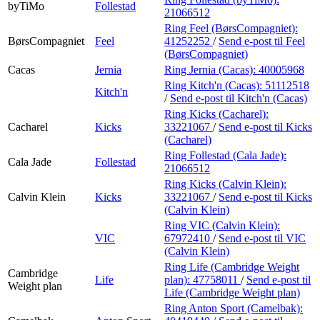
byTiMo
Follestad
21066512
Ring Feel (BørsCompagniet):
BørsCompagniet
Feel
41252252
/
Send e-post
til Feel
(BørsCompagniet)
Cacas
Jernia
Ring Jernia (Cacas):
40005968
Ring Kitch'n (Cacas):
51112518
Kitch'n
/
Send e-post
til Kitch'n (Cacas)
Ring Kicks (Cacharel):
Cacharel
Kicks
33221067
/
Send e-post
til Kicks
(Cacharel)
Ring Follestad (Cala Jade):
Cala Jade
Follestad
21066512
Ring Kicks (Calvin Klein):
Calvin Klein
Kicks
33221067
/
Send e-post
til Kicks
(Calvin Klein)
Ring VIC (Calvin Klein):
VIC
67972410
/
Send e-post
til VIC
(Calvin Klein)
Ring Life (Cambridge Weight
Cambridge
Life
plan):
47758011
/
Send e-post
til
Weight plan
Life (Cambridge Weight plan)
Ring Anton Sport (Camelbak):