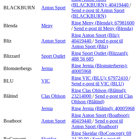
(BLACKBURN):
40419440
/
BLACKBURN
Anton Sport
Send e-post
til Anton Sport
(BLACKBURN)
Ring Meny (Blenda):
67981600
Blenda
Meny
/
Send e-post
til Meny (Blenda)
Ring Anton Sport (Bliz):
Bliz
Anton Sport
40419440
/
Send e-post
til
Anton Sport (Bliz)
Ring Sport Outlet (Blizzard):
Blizzard
Sport Outlet
488 56 685
Ring Jernia (Blomsterbergs):
Blomsterbergs
Jernia
40005968
Ring VIC (BLU):
67972410
/
BLU
VIC
Send e-post
til VIC (BLU)
Ring Clas Ohlson (Blåtind):
Blåtind
Clas Ohlson
23214000
/
Send e-post
til Clas
Ohlson (Blåtind)
Jernia
Ring Jernia (Blåtind):
40005968
Ring Anton Sport (Boatboot):
Boatboot
Anton Sport
40419440
/
Send e-post
til
Anton Sport (Boatboot)
Ring Skeidar (BoConcept):
69
BoConcept
Skeidar
34 30 00
/
Send e-post
til