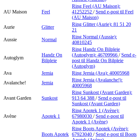
Ring Feel (AU Maison):
AU Maison
Feel
41252252
/
Send e-post
til Feel
(AU Maison)
Ring Glitter (Aurie):
81 51 20
Aurie
Glitter
21
Ring Normal (Aussie):
Aussie
Normal
40810245
Ring Handz On Bilpleie
Handz On
(Autoglym):
46709966
/
Send e-
Autoglym
Bilpleie
post
til Handz On Bilpleie
(Autoglym)
Ava
Jernia
Ring Jernia (Ava):
40005968
Ring Jernia (Avalanche!):
Avalanche!
Jernia
40005968
Ring Sunkost (Avant Garden):
Avant Garden
Sunkost
913 64 388
/
Send e-post
til
Sunkost (Avant Garden)
Ring Apotek 1 (Avène):
Avène
Apotek 1
67980030
/
Send e-post
til
Apotek 1 (Avène)
Ring Boots Apotek (Avène):
Boots Apotek
67923040
/
Send e-post
til Boots
Apotek (Avène)