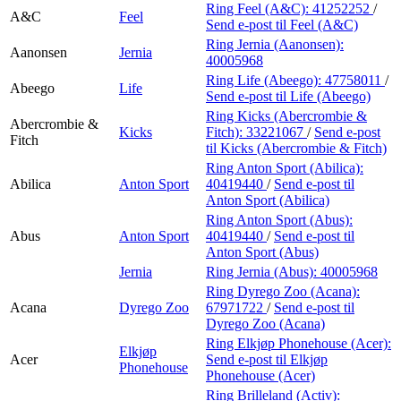
Finn frem
Ring Feel (A&C):
41252252
/
A&C
Feel
Send e-post
til Feel (A&C)
Ring Jernia (Aanonsen):
Aanonsen
Jernia
40005968
Ring Life (Abeego):
47758011
/
Abeego
Life
Send e-post
til Life (Abeego)
Ring Kicks (Abercrombie &
Abercrombie &
Kicks
Fitch):
33221067
/
Send e-post
Fitch
til Kicks (Abercrombie & Fitch)
Ring Anton Sport (Abilica):
Abilica
Anton Sport
40419440
/
Send e-post
til
Anton Sport (Abilica)
Ring Anton Sport (Abus):
Abus
Anton Sport
40419440
/
Send e-post
til
Anton Sport (Abus)
Jernia
Ring Jernia (Abus):
40005968
Ring Dyrego Zoo (Acana):
Acana
Dyrego Zoo
67971722
/
Send e-post
til
Dyrego Zoo (Acana)
Ring Elkjøp Phonehouse (Acer):
Elkjøp
Acer
Send e-post
til Elkjøp
Phonehouse
Phonehouse (Acer)
Ring Brilleland (Activ):