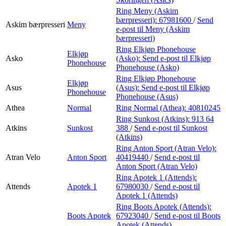
Ring Meny (Askim
bærpresseri):
67981600
/
Send
Askim bærpresseri
Meny
e-post
til Meny (Askim
bærpresseri)
Ring Elkjøp Phonehouse
Elkjøp
Asko
(Asko):
Send e-post
til Elkjøp
Phonehouse
Phonehouse (Asko)
Ring Elkjøp Phonehouse
Elkjøp
Asus
(Asus):
Send e-post
til Elkjøp
Phonehouse
Phonehouse (Asus)
Athea
Normal
Ring Normal (Athea):
40810245
Ring Sunkost (Atkins):
913 64
Atkins
Sunkost
388
/
Send e-post
til Sunkost
(Atkins)
Ring Anton Sport (Atran Velo):
Atran Velo
Anton Sport
40419440
/
Send e-post
til
Anton Sport (Atran Velo)
Ring Apotek 1 (Attends):
Attends
Apotek 1
67980030
/
Send e-post
til
Apotek 1 (Attends)
Ring Boots Apotek (Attends):
Boots Apotek
67923040
/
Send e-post
til Boots
Apotek (Attends)