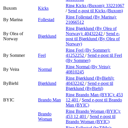
Ring Kicks (Buxom):
33221067
Buxom
Kicks
/
Send e-post
til Kicks (Buxom)
Ring Follestad (By Marina):
By Marina
Follestad
21066512
Ring Bjørklund (By Olea of
By Olea of
Norway):
40432242
/
Send e-
Bjørklund
Norway
post
til Bjørklund (By Olea of
Norway)
Ring Feel (By Sommer):
By Sommer
Feel
41252252
/
Send e-post
til Feel
(By Sommer)
Ring Normal (By Veira):
By Veira
Normal
40810245
Ring Bjørklund (ByBiehl):
ByBiehl
Bjørklund
40432242
/
Send e-post
til
Bjørklund (ByBiehl)
Ring Brando Man (BYIC):
453
BYIC
Brando Man
12 401
/
Send e-post
til Brando
Man (BYIC)
Ring Brando Woman (BYIC):
Brando
453 12 401
/
Send e-post
til
Woman
Brando Woman (BYIC)
Ring Follestad (byTiMo):