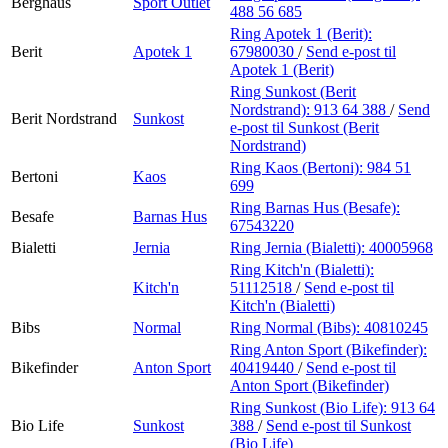
Berghaus
Sport Outlet
488 56 685
Ring Apotek 1 (Berit):
Berit
Apotek 1
67980030
/
Send e-post
til
Apotek 1 (Berit)
Ring Sunkost (Berit
Nordstrand):
913 64 388
/
Send
Berit Nordstrand
Sunkost
e-post
til Sunkost (Berit
Nordstrand)
Ring Kaos (Bertoni):
984 51
Bertoni
Kaos
699
Ring Barnas Hus (Besafe):
Besafe
Barnas Hus
67543220
Bialetti
Jernia
Ring Jernia (Bialetti):
40005968
Ring Kitch'n (Bialetti):
Kitch'n
51112518
/
Send e-post
til
Kitch'n (Bialetti)
Bibs
Normal
Ring Normal (Bibs):
40810245
Ring Anton Sport (Bikefinder):
Bikefinder
Anton Sport
40419440
/
Send e-post
til
Anton Sport (Bikefinder)
Ring Sunkost (Bio Life):
913 64
Bio Life
Sunkost
388
/
Send e-post
til Sunkost
(Bio Life)