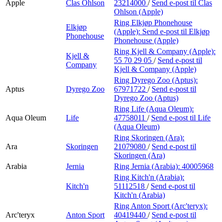
Apple
Clas Ohlson
23214000
/
Send e-post
til Clas
Ohlson (Apple)
Ring Elkjøp Phonehouse
Elkjøp
(Apple):
Send e-post
til Elkjøp
Phonehouse
Phonehouse (Apple)
Ring Kjell & Company (Apple):
Kjell &
55 70 29 05
/
Send e-post
til
Company
Kjell & Company (Apple)
Ring Dyrego Zoo (Aptus):
Aptus
Dyrego Zoo
67971722
/
Send e-post
til
Dyrego Zoo (Aptus)
Ring Life (Aqua Oleum):
Aqua Oleum
Life
47758011
/
Send e-post
til Life
(Aqua Oleum)
Ring Skoringen (Ara):
Ara
Skoringen
21079080
/
Send e-post
til
Skoringen (Ara)
Arabia
Jernia
Ring Jernia (Arabia):
40005968
Ring Kitch'n (Arabia):
Kitch'n
51112518
/
Send e-post
til
Kitch'n (Arabia)
Ring Anton Sport (Arc'teryx):
Arc'teryx
Anton Sport
40419440
/
Send e-post
til