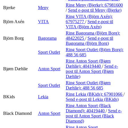
Ring Meny (Bjerke):
67981600
Bjerke
Meny
/
Send e-post
til Meny (Bjerke)
Ring VITA (Björn Axén):
Björn Axén
VITA
67975277
/
Send e-post
til
VITA (Björn Axén)
Ring Bagorama (Björn Borg):
Björn Borg
Bagorama
48422025
/
Send e-post
til
Bagorama (Björn Borg)
Ring Sport Outlet (Björn Borg):
Sport Outlet
488 56 685
Ring Anton Sport (Bjørn
Dæhlie):
40419440
/
Send e-
Bjørn Dæhlie
Anton Sport
post
til Anton Sport (Bjørn
Dæhlie)
Ring Sport Outlet (Bjørn
Sport Outlet
Dæhlie):
488 56 685
Ring Lekia (BKids):
67901066
/
BKids
Lekia
Send e-post
til Lekia (BKids)
Ring Anton Sport (Black
Diamond):
40419440
/
Send e-
Black Diamond
Anton Sport
post
til Anton Sport (Black
Diamond)
Ring Anton Sport