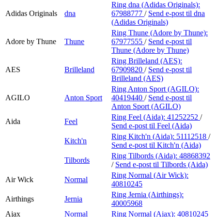
Ring dna (Adidas Originals):
Adidas Originals
dna
67988777
/
Send e-post
til dna
(Adidas Originals)
Ring Thune (Adore by Thune):
Adore by Thune
Thune
67977555
/
Send e-post
til
Thune (Adore by Thune)
Ring Brilleland (AES):
AES
Brilleland
67909820
/
Send e-post
til
Brilleland (AES)
Ring Anton Sport (AGILO):
AGILO
Anton Sport
40419440
/
Send e-post
til
Anton Sport (AGILO)
Ring Feel (Aida):
41252252
/
Aida
Feel
Send e-post
til Feel (Aida)
Ring Kitch'n (Aida):
51112518
/
Kitch'n
Send e-post
til Kitch'n (Aida)
Ring Tilbords (Aida):
48868392
Tilbords
/
Send e-post
til Tilbords (Aida)
Ring Normal (Air Wick):
Air Wick
Normal
40810245
Ring Jernia (Airthings):
Airthings
Jernia
40005968
Ajax
Normal
Ring Normal (Ajax):
40810245