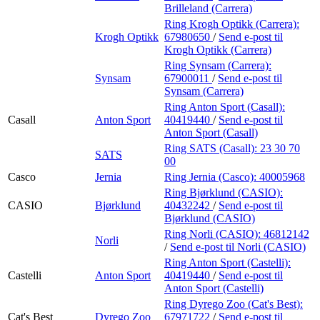
Brilleland (Carrera)
Ring Krogh Optikk (Carrera):
Krogh Optikk
67980650
/
Send e-post
til
Krogh Optikk (Carrera)
Ring Synsam (Carrera):
Synsam
67900011
/
Send e-post
til
Synsam (Carrera)
Ring Anton Sport (Casall):
Casall
Anton Sport
40419440
/
Send e-post
til
Anton Sport (Casall)
Ring SATS (Casall):
23 30 70
SATS
00
Casco
Jernia
Ring Jernia (Casco):
40005968
Ring Bjørklund (CASIO):
CASIO
Bjørklund
40432242
/
Send e-post
til
Bjørklund (CASIO)
Ring Norli (CASIO):
46812142
Norli
/
Send e-post
til Norli (CASIO)
Ring Anton Sport (Castelli):
Castelli
Anton Sport
40419440
/
Send e-post
til
Anton Sport (Castelli)
Ring Dyrego Zoo (Cat's Best):
Cat's Best
Dyrego Zoo
67971722
/
Send e-post
til