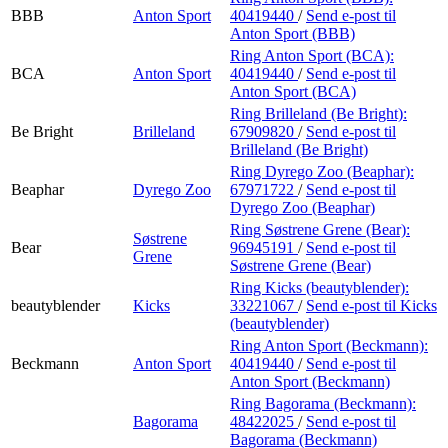
BBB
Anton Sport
40419440
/
Send e-post
til
Anton Sport (BBB)
Ring Anton Sport (BCA):
BCA
Anton Sport
40419440
/
Send e-post
til
Anton Sport (BCA)
Ring Brilleland (Be Bright):
Be Bright
Brilleland
67909820
/
Send e-post
til
Brilleland (Be Bright)
Ring Dyrego Zoo (Beaphar):
Beaphar
Dyrego Zoo
67971722
/
Send e-post
til
Dyrego Zoo (Beaphar)
Ring Søstrene Grene (Bear):
Søstrene
Bear
96945191
/
Send e-post
til
Grene
Søstrene Grene (Bear)
Ring Kicks (beautyblender):
beautyblender
Kicks
33221067
/
Send e-post
til Kicks
(beautyblender)
Ring Anton Sport (Beckmann):
Beckmann
Anton Sport
40419440
/
Send e-post
til
Anton Sport (Beckmann)
Ring Bagorama (Beckmann):
Bagorama
48422025
/
Send e-post
til
Bagorama (Beckmann)