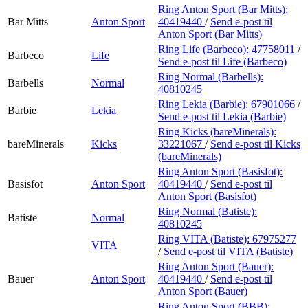
Ring Anton Sport (Bar Mitts):
Bar Mitts
Anton Sport
40419440
/
Send e-post
til
Anton Sport (Bar Mitts)
Ring Life (Barbeco):
47758011
/
Barbeco
Life
Send e-post
til Life (Barbeco)
Ring Normal (Barbells):
Barbells
Normal
40810245
Ring Lekia (Barbie):
67901066
/
Barbie
Lekia
Send e-post
til Lekia (Barbie)
Ring Kicks (bareMinerals):
bareMinerals
Kicks
33221067
/
Send e-post
til Kicks
(bareMinerals)
Ring Anton Sport (Basisfot):
Basisfot
Anton Sport
40419440
/
Send e-post
til
Anton Sport (Basisfot)
Ring Normal (Batiste):
Batiste
Normal
40810245
Ring VITA (Batiste):
67975277
VITA
/
Send e-post
til VITA (Batiste)
Ring Anton Sport (Bauer):
Bauer
Anton Sport
40419440
/
Send e-post
til
Anton Sport (Bauer)
Ring Anton Sport (BBB):