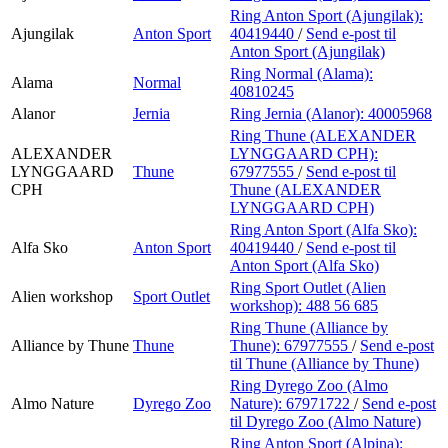
Ring Anton Sport (Ajungilak):
Ajungilak
Anton Sport
40419440
/
Send e-post
til
Anton Sport (Ajungilak)
Ring Normal (Alama):
Alama
Normal
40810245
Alanor
Jernia
Ring Jernia (Alanor):
40005968
Ring Thune (ALEXANDER
ALEXANDER
LYNGGAARD CPH):
LYNGGAARD
Thune
67977555
/
Send e-post
til
CPH
Thune (ALEXANDER
LYNGGAARD CPH)
Ring Anton Sport (Alfa Sko):
Alfa Sko
Anton Sport
40419440
/
Send e-post
til
Anton Sport (Alfa Sko)
Ring Sport Outlet (Alien
Alien workshop
Sport Outlet
workshop):
488 56 685
Ring Thune (Alliance by
Alliance by Thune
Thune
Thune):
67977555
/
Send e-post
til Thune (Alliance by Thune)
Ring Dyrego Zoo (Almo
Almo Nature
Dyrego Zoo
Nature):
67971722
/
Send e-post
til Dyrego Zoo (Almo Nature)
Ring Anton Sport (Alpina):