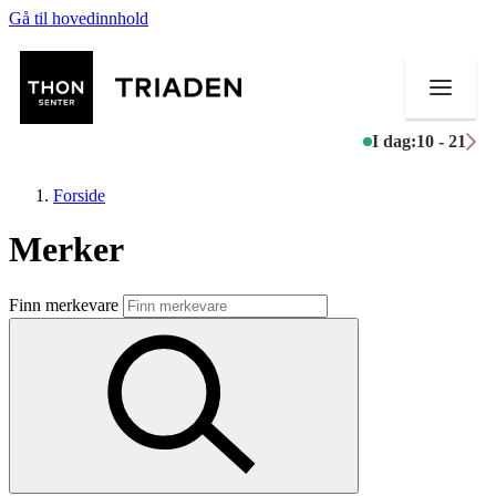
Gå til hovedinnhold
I dag:
10 - 21
Forside
Merker
Butikker
Finn merkevare
Mat og drikke
Helse
Aktiviteter
Tilbud