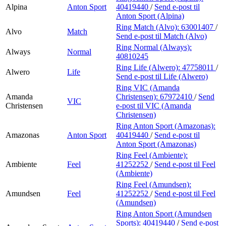
Alpina
Anton Sport
40419440
/
Send e-post
til
Anton Sport (Alpina)
Ring Match (Alvo):
63001407
/
Alvo
Match
Send e-post
til Match (Alvo)
Ring Normal (Always):
Always
Normal
40810245
Ring Life (Alwero):
47758011
/
Alwero
Life
Send e-post
til Life (Alwero)
Ring VIC (Amanda
Amanda
Christensen):
67972410
/
Send
VIC
Christensen
e-post
til VIC (Amanda
Christensen)
Ring Anton Sport (Amazonas):
Amazonas
Anton Sport
40419440
/
Send e-post
til
Anton Sport (Amazonas)
Ring Feel (Ambiente):
Ambiente
Feel
41252252
/
Send e-post
til Feel
(Ambiente)
Ring Feel (Amundsen):
Amundsen
Feel
41252252
/
Send e-post
til Feel
(Amundsen)
Ring Anton Sport (Amundsen
Sports):
40419440
/
Send e-post