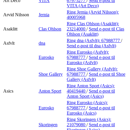
Art Deco
VITA
67975277
/
Send e-post
til
VITA (Art Deco)
Ring Jernia (Arvid Nilsson):
Arvid Nilsson
Jernia
40005968
Ring Clas Ohlson (Asaklitt):
Asaklitt
Clas Ohlson
23214000
/
Send e-post
til Clas
Ohlson (Asaklitt)
Ring dna (Asfvlt):
67988777
/
Asfvlt
dna
Send e-post
til dna (Asfvlt)
Ring Eurosko (Asfvlt):
Eurosko
67988777
/
Send e-post
til
Eurosko (Asfvlt)
Ring Shoe Gallery (Asfvlt):
Shoe Gallery
67988777
/
Send e-post
til Shoe
Gallery (Asfvlt)
Ring Anton Sport (Asics):
Asics
Anton Sport
40419440
/
Send e-post
til
Anton Sport (Asics)
Ring Eurosko (Asics):
Eurosko
67988777
/
Send e-post
til
Eurosko (Asics)
Ring Skoringen (Asics):
Skoringen
21079080
/
Send e-post
til
Skoringen (Asics)