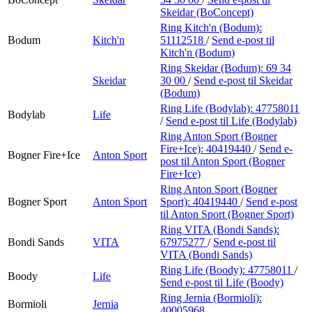
Skeidar (BoConcept)
Ring Kitch'n (Bodum):
Bodum
Kitch'n
51112518
/
Send e-post
til
Kitch'n (Bodum)
Ring Skeidar (Bodum):
69 34
Skeidar
30 00
/
Send e-post
til Skeidar
(Bodum)
Ring Life (Bodylab):
47758011
Bodylab
Life
/
Send e-post
til Life (Bodylab)
Ring Anton Sport (Bogner
Fire+Ice):
40419440
/
Send e-
Bogner Fire+Ice
Anton Sport
post
til Anton Sport (Bogner
Fire+Ice)
Ring Anton Sport (Bogner
Bogner Sport
Anton Sport
Sport):
40419440
/
Send e-post
til Anton Sport (Bogner Sport)
Ring VITA (Bondi Sands):
Bondi Sands
VITA
67975277
/
Send e-post
til
VITA (Bondi Sands)
Ring Life (Boody):
47758011
/
Boody
Life
Send e-post
til Life (Boody)
Ring Jernia (Bormioli):
Bormioli
Jernia
40005968