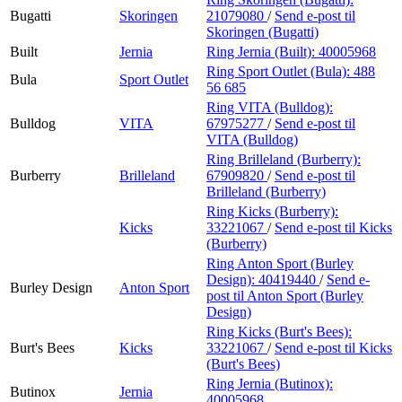
Bugatti
Skoringen
21079080
/
Send e-post
til
Skoringen (Bugatti)
Built
Jernia
Ring Jernia (Built):
40005968
Ring Sport Outlet (Bula):
488
Bula
Sport Outlet
56 685
Ring VITA (Bulldog):
Bulldog
VITA
67975277
/
Send e-post
til
VITA (Bulldog)
Ring Brilleland (Burberry):
Burberry
Brilleland
67909820
/
Send e-post
til
Brilleland (Burberry)
Ring Kicks (Burberry):
Kicks
33221067
/
Send e-post
til Kicks
(Burberry)
Ring Anton Sport (Burley
Design):
40419440
/
Send e-
Burley Design
Anton Sport
post
til Anton Sport (Burley
Design)
Ring Kicks (Burt's Bees):
Burt's Bees
Kicks
33221067
/
Send e-post
til Kicks
(Burt's Bees)
Ring Jernia (Butinox):
Butinox
Jernia
40005968