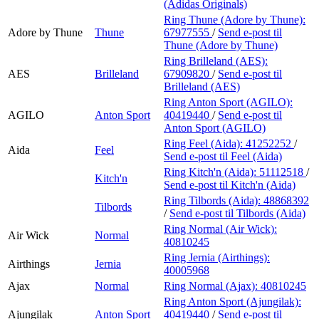
(Adidas Originals)
Ring Thune (Adore by Thune):
Adore by Thune
Thune
67977555
/
Send e-post
til
Thune (Adore by Thune)
Ring Brilleland (AES):
AES
Brilleland
67909820
/
Send e-post
til
Brilleland (AES)
Ring Anton Sport (AGILO):
AGILO
Anton Sport
40419440
/
Send e-post
til
Anton Sport (AGILO)
Ring Feel (Aida):
41252252
/
Aida
Feel
Send e-post
til Feel (Aida)
Ring Kitch'n (Aida):
51112518
/
Kitch'n
Send e-post
til Kitch'n (Aida)
Ring Tilbords (Aida):
48868392
Tilbords
/
Send e-post
til Tilbords (Aida)
Ring Normal (Air Wick):
Air Wick
Normal
40810245
Ring Jernia (Airthings):
Airthings
Jernia
40005968
Ajax
Normal
Ring Normal (Ajax):
40810245
Ring Anton Sport (Ajungilak):
Ajungilak
Anton Sport
40419440
/
Send e-post
til