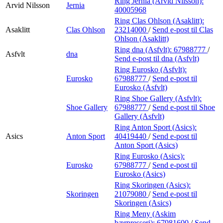
Ring Jernia (Arvid Nilsson):
Arvid Nilsson
Jernia
40005968
Ring Clas Ohlson (Asaklitt):
Asaklitt
Clas Ohlson
23214000
/
Send e-post
til Clas
Ohlson (Asaklitt)
Ring dna (Asfvlt):
67988777
/
Asfvlt
dna
Send e-post
til dna (Asfvlt)
Ring Eurosko (Asfvlt):
Eurosko
67988777
/
Send e-post
til
Eurosko (Asfvlt)
Ring Shoe Gallery (Asfvlt):
Shoe Gallery
67988777
/
Send e-post
til Shoe
Gallery (Asfvlt)
Ring Anton Sport (Asics):
Asics
Anton Sport
40419440
/
Send e-post
til
Anton Sport (Asics)
Ring Eurosko (Asics):
Eurosko
67988777
/
Send e-post
til
Eurosko (Asics)
Ring Skoringen (Asics):
Skoringen
21079080
/
Send e-post
til
Skoringen (Asics)
Ring Meny (Askim
bærpresseri):
67981600
/
Send