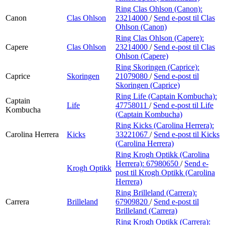
Ring Clas Ohlson (Canon):
Canon
Clas Ohlson
23214000
/
Send e-post
til Clas
Ohlson (Canon)
Ring Clas Ohlson (Capere):
Capere
Clas Ohlson
23214000
/
Send e-post
til Clas
Ohlson (Capere)
Ring Skoringen (Caprice):
Caprice
Skoringen
21079080
/
Send e-post
til
Skoringen (Caprice)
Ring Life (Captain Kombucha):
Captain
Life
47758011
/
Send e-post
til Life
Kombucha
(Captain Kombucha)
Ring Kicks (Carolina Herrera):
Carolina Herrera
Kicks
33221067
/
Send e-post
til Kicks
(Carolina Herrera)
Ring Krogh Optikk (Carolina
Herrera):
67980650
/
Send e-
Krogh Optikk
post
til Krogh Optikk (Carolina
Herrera)
Ring Brilleland (Carrera):
Carrera
Brilleland
67909820
/
Send e-post
til
Brilleland (Carrera)
Ring Krogh Optikk (Carrera):