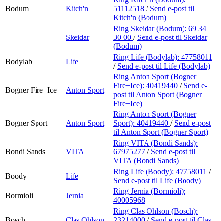
Bodum
Kitch'n
51112518
/
Send e-post
til
Kitch'n (Bodum)
Ring Skeidar (Bodum):
69 34
Skeidar
30 00
/
Send e-post
til Skeidar
(Bodum)
Ring Life (Bodylab):
47758011
Bodylab
Life
/
Send e-post
til Life (Bodylab)
Ring Anton Sport (Bogner
Fire+Ice):
40419440
/
Send e-
Bogner Fire+Ice
Anton Sport
post
til Anton Sport (Bogner
Fire+Ice)
Ring Anton Sport (Bogner
Bogner Sport
Anton Sport
Sport):
40419440
/
Send e-post
til Anton Sport (Bogner Sport)
Ring VITA (Bondi Sands):
Bondi Sands
VITA
67975277
/
Send e-post
til
VITA (Bondi Sands)
Ring Life (Boody):
47758011
/
Boody
Life
Send e-post
til Life (Boody)
Ring Jernia (Bormioli):
Bormioli
Jernia
40005968
Ring Clas Ohlson (Bosch):
Bosch
Clas Ohlson
23214000
/
Send e-post
til Clas