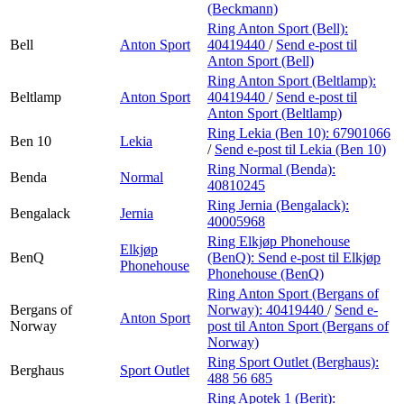
(Beckmann)
Ring Anton Sport (Bell):
Bell
Anton Sport
40419440
/
Send e-post
til
Anton Sport (Bell)
Ring Anton Sport (Beltlamp):
Beltlamp
Anton Sport
40419440
/
Send e-post
til
Anton Sport (Beltlamp)
Ring Lekia (Ben 10):
67901066
Ben 10
Lekia
/
Send e-post
til Lekia (Ben 10)
Ring Normal (Benda):
Benda
Normal
40810245
Ring Jernia (Bengalack):
Bengalack
Jernia
40005968
Ring Elkjøp Phonehouse
Elkjøp
BenQ
(BenQ):
Send e-post
til Elkjøp
Phonehouse
Phonehouse (BenQ)
Ring Anton Sport (Bergans of
Bergans of
Norway):
40419440
/
Send e-
Anton Sport
Norway
post
til Anton Sport (Bergans of
Norway)
Ring Sport Outlet (Berghaus):
Berghaus
Sport Outlet
488 56 685
Ring Apotek 1 (Berit):