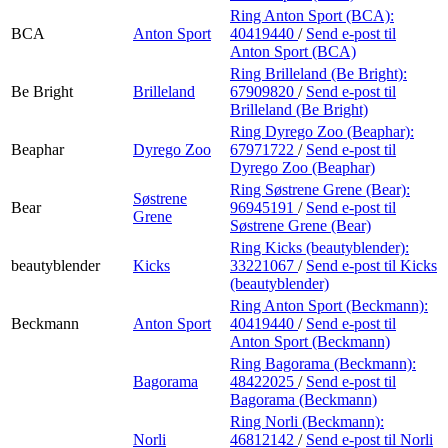
Ring Anton Sport (BCA):
BCA
Anton Sport
40419440
/
Send e-post
til
Anton Sport (BCA)
Ring Brilleland (Be Bright):
Be Bright
Brilleland
67909820
/
Send e-post
til
Brilleland (Be Bright)
Ring Dyrego Zoo (Beaphar):
Beaphar
Dyrego Zoo
67971722
/
Send e-post
til
Dyrego Zoo (Beaphar)
Ring Søstrene Grene (Bear):
Søstrene
Bear
96945191
/
Send e-post
til
Grene
Søstrene Grene (Bear)
Ring Kicks (beautyblender):
beautyblender
Kicks
33221067
/
Send e-post
til Kicks
(beautyblender)
Ring Anton Sport (Beckmann):
Beckmann
Anton Sport
40419440
/
Send e-post
til
Anton Sport (Beckmann)
Ring Bagorama (Beckmann):
Bagorama
48422025
/
Send e-post
til
Bagorama (Beckmann)
Ring Norli (Beckmann):
Norli
46812142
/
Send e-post
til Norli