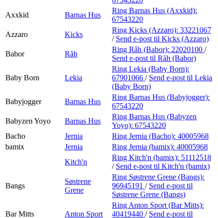
Ring Barnas Hus (Axxkid):
Axxkid
Barnas Hus
67543220
Ring Kicks (Azzaro):
33221067
Azzaro
Kicks
/
Send e-post
til Kicks (Azzaro)
Ring Råh (Babor):
22020100
/
Babor
Råh
Send e-post
til Råh (Babor)
Ring Lekia (Baby Born):
Baby Born
Lekia
67901066
/
Send e-post
til Lekia
(Baby Born)
Ring Barnas Hus (Babyjogger):
Babyjogger
Barnas Hus
67543220
Ring Barnas Hus (Babyzen
Babyzen Yoyo
Barnas Hus
Yoyo):
67543220
Bacho
Jernia
Ring Jernia (Bacho):
40005968
bamix
Jernia
Ring Jernia (bamix):
40005968
Ring Kitch'n (bamix):
51112518
Kitch'n
/
Send e-post
til Kitch'n (bamix)
Ring Søstrene Grene (Bangs):
Søstrene
Bangs
96945191
/
Send e-post
til
Grene
Søstrene Grene (Bangs)
Ring Anton Sport (Bar Mitts):
Bar Mitts
Anton Sport
40419440
/
Send e-post
til