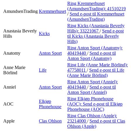
Ring Kremmerhuset
(AmundsenTrading):
41510219
AmundsenTrading
Kremmerhuset
/
Send e-post
til Kremmerhuset
(AmundsenTrading)
Ring Kicks (Anastasia Beverly
Anastasia Beverly
Hills):
33221067
/
Send e-post
Kicks
Hills
til Kicks (Anastasia Beverly
Hills)
Ring Anton Sport (Anatomy):
Anatomy
Anton Sport
40419440
/
Send e-post
til
Anton Sport (Anatomy)
Ring Life (Anne Marie Börlind):
Anne Marie
Life
47758011
/
Send e-post
til Life
Börlind
(Anne Marie Börlind)
Ring Anton Sport (Anniel):
Anniel
Anton Sport
40419440
/
Send e-post
til
Anton Sport (Anniel)
Ring Elkjøp Phonehouse
Elkjøp
AOC
(AOC):
Send e-post
til Elkjøp
Phonehouse
Phonehouse (AOC)
Ring Clas Ohlson (Apple):
Apple
Clas Ohlson
23214000
/
Send e-post
til Clas
Ohlson (Apple)