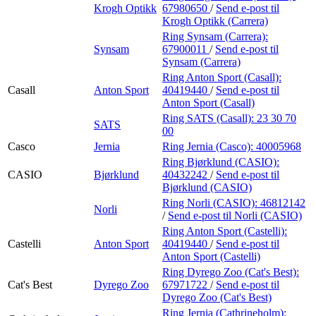
Krogh Optikk
67980650
/
Send e-post
til
Krogh Optikk (Carrera)
Ring Synsam (Carrera):
Synsam
67900011
/
Send e-post
til
Synsam (Carrera)
Ring Anton Sport (Casall):
Casall
Anton Sport
40419440
/
Send e-post
til
Anton Sport (Casall)
Ring SATS (Casall):
23 30 70
SATS
00
Casco
Jernia
Ring Jernia (Casco):
40005968
Ring Bjørklund (CASIO):
CASIO
Bjørklund
40432242
/
Send e-post
til
Bjørklund (CASIO)
Ring Norli (CASIO):
46812142
Norli
/
Send e-post
til Norli (CASIO)
Ring Anton Sport (Castelli):
Castelli
Anton Sport
40419440
/
Send e-post
til
Anton Sport (Castelli)
Ring Dyrego Zoo (Cat's Best):
Cat's Best
Dyrego Zoo
67971722
/
Send e-post
til
Dyrego Zoo (Cat's Best)
Ring Jernia (Cathrineholm):