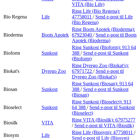
VITA (Bio Life)
Ring Life (Bio Regena):
Bio Regena
Life
47758011
/
Send e-post
til Life
(Bio Regena)
Ring Boots Apotek (Bioderma):
Bioderma
Boots Apotek
67923040
/
Send e-post
til Boots
Apotek (Bioderma)
Ring Sunkost (Bioform):
913 64
Bioform
Sunkost
388
/
Send e-post
til Sunkost
(Bioform)
Ring Dyrego Zoo (Biokat's):
Biokat's
Dyrego Zoo
67971722
/
Send e-post
til
Dyrego Zoo (Biokat's)
Ring Sunkost (Biosan):
913 64
Biosan
Sunkost
388
/
Send e-post
til Sunkost
(Biosan)
Ring Sunkost (Bioselect):
913
Bioselect
Sunkost
64 388
/
Send e-post
til Sunkost
(Bioselect)
Ring VITA (Biosilk):
67975277
Biosilk
VITA
/
Send e-post
til VITA (Biosilk)
Ring Life (Biosym):
47758011
/
Biosym
Life
Send e-post
til Life (Biosym)