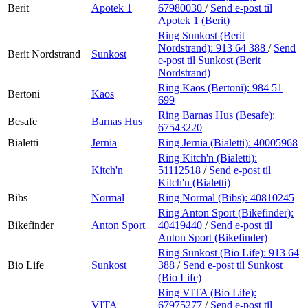
Berit
Apotek 1
67980030
/
Send e-post
til
Apotek 1 (Berit)
Ring Sunkost (Berit
Nordstrand):
913 64 388
/
Send
Berit Nordstrand
Sunkost
e-post
til Sunkost (Berit
Nordstrand)
Ring Kaos (Bertoni):
984 51
Bertoni
Kaos
699
Ring Barnas Hus (Besafe):
Besafe
Barnas Hus
67543220
Bialetti
Jernia
Ring Jernia (Bialetti):
40005968
Ring Kitch'n (Bialetti):
Kitch'n
51112518
/
Send e-post
til
Kitch'n (Bialetti)
Bibs
Normal
Ring Normal (Bibs):
40810245
Ring Anton Sport (Bikefinder):
Bikefinder
Anton Sport
40419440
/
Send e-post
til
Anton Sport (Bikefinder)
Ring Sunkost (Bio Life):
913 64
Bio Life
Sunkost
388
/
Send e-post
til Sunkost
(Bio Life)
Ring VITA (Bio Life):
VITA
67975277
/
Send e-post
til