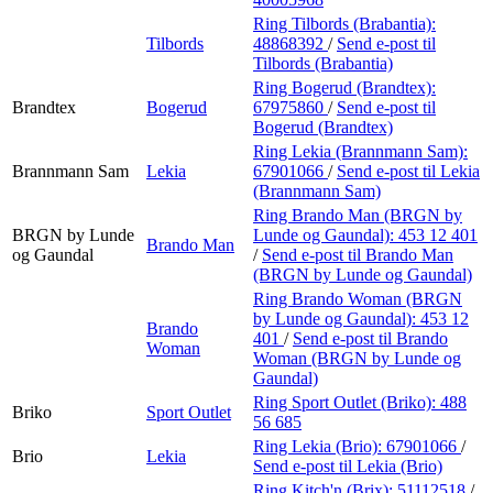
Ring Tilbords (Brabantia):
Tilbords
48868392
/
Send e-post
til
Tilbords (Brabantia)
Ring Bogerud (Brandtex):
Brandtex
Bogerud
67975860
/
Send e-post
til
Bogerud (Brandtex)
Ring Lekia (Brannmann Sam):
Brannmann Sam
Lekia
67901066
/
Send e-post
til Lekia
(Brannmann Sam)
Ring Brando Man (BRGN by
BRGN by Lunde
Lunde og Gaundal):
453 12 401
Brando Man
og Gaundal
/
Send e-post
til Brando Man
(BRGN by Lunde og Gaundal)
Ring Brando Woman (BRGN
by Lunde og Gaundal):
453 12
Brando
401
/
Send e-post
til Brando
Woman
Woman (BRGN by Lunde og
Gaundal)
Ring Sport Outlet (Briko):
488
Briko
Sport Outlet
56 685
Ring Lekia (Brio):
67901066
/
Brio
Lekia
Send e-post
til Lekia (Brio)
Ring Kitch'n (Brix):
51112518
/