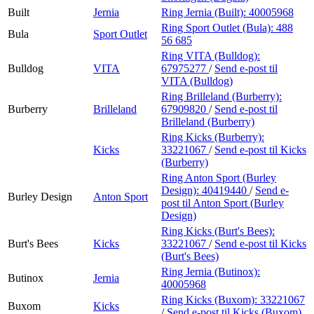
Built
Jernia
Ring Jernia (Built):
40005968
Ring Sport Outlet (Bula):
488
Bula
Sport Outlet
56 685
Ring VITA (Bulldog):
Bulldog
VITA
67975277
/
Send e-post
til
VITA (Bulldog)
Ring Brilleland (Burberry):
Burberry
Brilleland
67909820
/
Send e-post
til
Brilleland (Burberry)
Ring Kicks (Burberry):
Kicks
33221067
/
Send e-post
til Kicks
(Burberry)
Ring Anton Sport (Burley
Design):
40419440
/
Send e-
Burley Design
Anton Sport
post
til Anton Sport (Burley
Design)
Ring Kicks (Burt's Bees):
Burt's Bees
Kicks
33221067
/
Send e-post
til Kicks
(Burt's Bees)
Ring Jernia (Butinox):
Butinox
Jernia
40005968
Ring Kicks (Buxom):
33221067
Buxom
Kicks
/
Send e-post
til Kicks (Buxom)