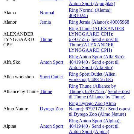
Anton Sport (Ajungilak)
Ring Normal (Alama):
Alama
Normal
40810245
Alanor
Jernia
Ring Jernia (Alanor):
40005968
Ring Thune (ALEXANDER
ALEXANDER
LYNGGAARD CPH):
LYNGGAARD
Thune
67977555
/
Send e-post
til
CPH
Thune (ALEXANDER
LYNGGAARD CPH)
Ring Anton Sport (Alfa Sko):
Alfa Sko
Anton Sport
40419440
/
Send e-post
til
Anton Sport (Alfa Sko)
Ring Sport Outlet (Alien
Alien workshop
Sport Outlet
workshop):
488 56 685
Ring Thune (Alliance by
Alliance by Thune
Thune
Thune):
67977555
/
Send e-post
til Thune (Alliance by Thune)
Ring Dyrego Zoo (Almo
Almo Nature
Dyrego Zoo
Nature):
67971722
/
Send e-post
til Dyrego Zoo (Almo Nature)
Ring Anton Sport (Alpina):
Alpina
Anton Sport
40419440
/
Send e-post
til
Anton Sport (Alpina)