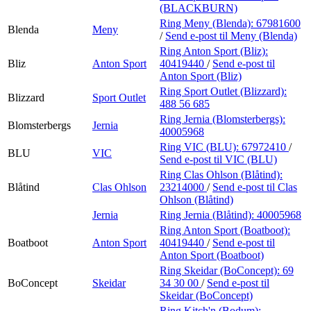
(BLACKBURN)
Ring Meny (Blenda):
67981600
Blenda
Meny
/
Send e-post
til Meny (Blenda)
Ring Anton Sport (Bliz):
Bliz
Anton Sport
40419440
/
Send e-post
til
Anton Sport (Bliz)
Ring Sport Outlet (Blizzard):
Blizzard
Sport Outlet
488 56 685
Ring Jernia (Blomsterbergs):
Blomsterbergs
Jernia
40005968
Ring VIC (BLU):
67972410
/
BLU
VIC
Send e-post
til VIC (BLU)
Ring Clas Ohlson (Blåtind):
Blåtind
Clas Ohlson
23214000
/
Send e-post
til Clas
Ohlson (Blåtind)
Jernia
Ring Jernia (Blåtind):
40005968
Ring Anton Sport (Boatboot):
Boatboot
Anton Sport
40419440
/
Send e-post
til
Anton Sport (Boatboot)
Ring Skeidar (BoConcept):
69
BoConcept
Skeidar
34 30 00
/
Send e-post
til
Skeidar (BoConcept)
Ring Kitch'n (Bodum):