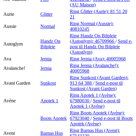
(AU Maison)
Ring Glitter (Aurie):
81 51 20
Aurie
Glitter
21
Ring Normal (Aussie):
Aussie
Normal
40810245
Ring Handz On Bilpleie
Handz On
(Autoglym):
46709966
/
Send e-
Autoglym
Bilpleie
post
til Handz On Bilpleie
(Autoglym)
Ava
Jernia
Ring Jernia (Ava):
40005968
Ring Jernia (Avalanche!):
Avalanche!
Jernia
40005968
Ring Sunkost (Avant Garden):
Avant Garden
Sunkost
913 64 388
/
Send e-post
til
Sunkost (Avant Garden)
Ring Apotek 1 (Avène):
Avène
Apotek 1
67980030
/
Send e-post
til
Apotek 1 (Avène)
Ring Boots Apotek (Avène):
Boots Apotek
67923040
/
Send e-post
til Boots
Apotek (Avène)
Ring Barnas Hus (Avent):
Avent
Barnas Hus
67543220