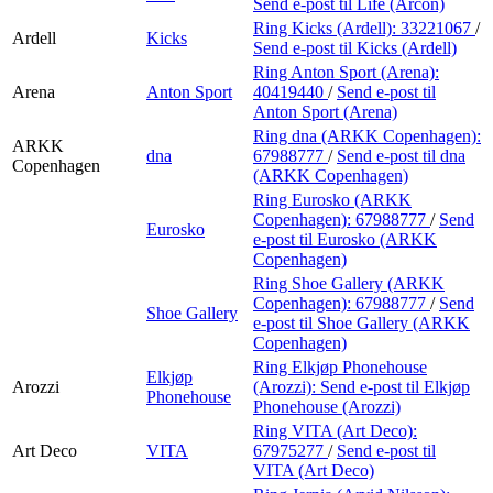
Send e-post
til Life (Arcon)
Ring Kicks (Ardell):
33221067
/
Ardell
Kicks
Send e-post
til Kicks (Ardell)
Ring Anton Sport (Arena):
Arena
Anton Sport
40419440
/
Send e-post
til
Anton Sport (Arena)
Ring dna (ARKK Copenhagen):
ARKK
dna
67988777
/
Send e-post
til dna
Copenhagen
(ARKK Copenhagen)
Ring Eurosko (ARKK
Copenhagen):
67988777
/
Send
Eurosko
e-post
til Eurosko (ARKK
Copenhagen)
Ring Shoe Gallery (ARKK
Copenhagen):
67988777
/
Send
Shoe Gallery
e-post
til Shoe Gallery (ARKK
Copenhagen)
Ring Elkjøp Phonehouse
Elkjøp
Arozzi
(Arozzi):
Send e-post
til Elkjøp
Phonehouse
Phonehouse (Arozzi)
Ring VITA (Art Deco):
Art Deco
VITA
67975277
/
Send e-post
til
VITA (Art Deco)