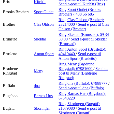
Brix
Kitch'n
Send e-post
til Kitch'n (Brix)
Ring Sport Outlet (Brooks
Brooks Brothers
Sport Outlet
Brothers):
488 56 685
Ring Clas Ohlson (Brother):
Brother
Clas Ohlson
23214000
/
Send e-post
til Clas
Ohlson (Brother)
Ring Skeidar (Brunstad):
69 34
Brunstad
Skeidar
30 00
/
Send e-post
til Skeidar
(Brunstad)
Ring Anton Sport (Brusletto):
Brusletto
Anton Sport
40419440
/
Send e-post
til
Anton Sport (Brusletto)
Ring Meny (Brødrene
Brødrene
Ringstad):
67981600
/
Send e-
Meny
Ringstad
post
til Meny (Brødrene
Ringstad)
Ring dna (Buffalo):
67988777
/
Buffalo
dna
Send e-post
til dna (Buffalo)
Ring Barnas Hus (Bugaboo):
Bugaboo
Barnas Hus
67543220
Ring Skoringen (Bugatti):
Bugatti
Skoringen
21079080
/
Send e-post
til
Skoringen (Bugatti)