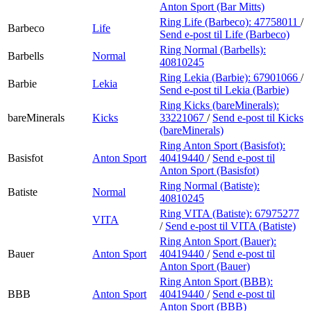
Anton Sport (Bar Mitts)
Ring Life (Barbeco):
47758011
/
Barbeco
Life
Send e-post
til Life (Barbeco)
Ring Normal (Barbells):
Barbells
Normal
40810245
Ring Lekia (Barbie):
67901066
/
Barbie
Lekia
Send e-post
til Lekia (Barbie)
Ring Kicks (bareMinerals):
bareMinerals
Kicks
33221067
/
Send e-post
til Kicks
(bareMinerals)
Ring Anton Sport (Basisfot):
Basisfot
Anton Sport
40419440
/
Send e-post
til
Anton Sport (Basisfot)
Ring Normal (Batiste):
Batiste
Normal
40810245
Ring VITA (Batiste):
67975277
VITA
/
Send e-post
til VITA (Batiste)
Ring Anton Sport (Bauer):
Bauer
Anton Sport
40419440
/
Send e-post
til
Anton Sport (Bauer)
Ring Anton Sport (BBB):
BBB
Anton Sport
40419440
/
Send e-post
til
Anton Sport (BBB)