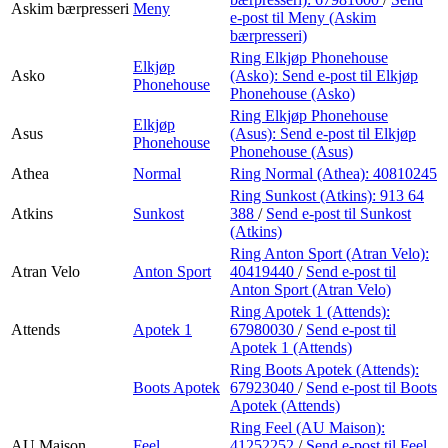
Askim bærpresseri
Meny
e-post
til Meny (Askim
bærpresseri)
Ring Elkjøp Phonehouse
Elkjøp
Asko
(Asko):
Send e-post
til Elkjøp
Phonehouse
Phonehouse (Asko)
Ring Elkjøp Phonehouse
Elkjøp
Asus
(Asus):
Send e-post
til Elkjøp
Phonehouse
Phonehouse (Asus)
Athea
Normal
Ring Normal (Athea):
40810245
Ring Sunkost (Atkins):
913 64
Atkins
Sunkost
388
/
Send e-post
til Sunkost
(Atkins)
Ring Anton Sport (Atran Velo):
Atran Velo
Anton Sport
40419440
/
Send e-post
til
Anton Sport (Atran Velo)
Ring Apotek 1 (Attends):
Attends
Apotek 1
67980030
/
Send e-post
til
Apotek 1 (Attends)
Ring Boots Apotek (Attends):
Boots Apotek
67923040
/
Send e-post
til Boots
Apotek (Attends)
Ring Feel (AU Maison):
AU Maison
Feel
41252252
/
Send e-post
til Feel