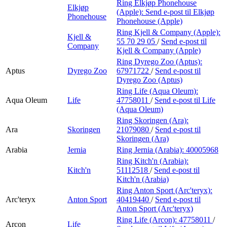
Ring Elkjøp Phonehouse
Elkjøp
(Apple):
Send e-post
til Elkjøp
Phonehouse
Phonehouse (Apple)
Ring Kjell & Company (Apple):
Kjell &
55 70 29 05
/
Send e-post
til
Company
Kjell & Company (Apple)
Ring Dyrego Zoo (Aptus):
Aptus
Dyrego Zoo
67971722
/
Send e-post
til
Dyrego Zoo (Aptus)
Ring Life (Aqua Oleum):
Aqua Oleum
Life
47758011
/
Send e-post
til Life
(Aqua Oleum)
Ring Skoringen (Ara):
Ara
Skoringen
21079080
/
Send e-post
til
Skoringen (Ara)
Arabia
Jernia
Ring Jernia (Arabia):
40005968
Ring Kitch'n (Arabia):
Kitch'n
51112518
/
Send e-post
til
Kitch'n (Arabia)
Ring Anton Sport (Arc'teryx):
Arc'teryx
Anton Sport
40419440
/
Send e-post
til
Anton Sport (Arc'teryx)
Ring Life (Arcon):
47758011
/
Arcon
Life