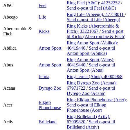
Finn frem
Ring Feel (A&C):
41252252
/
A&C
Feel
Send e-post
til Feel (A&C)
Ring Life (Abeego):
47758011
/
Abeego
Life
Send e-post
til Life (Abeego)
Ring Kicks (Abercrombie &
Abercrombie &
Kicks
Fitch):
33221067
/
Send e-post
Fitch
til Kicks (Abercrombie & Fitch)
Ring Anton Sport (Abilica):
Abilica
Anton Sport
40419440
/
Send e-post
til
Anton Sport (Abilica)
Ring Anton Sport (Abus):
Abus
Anton Sport
40419440
/
Send e-post
til
Anton Sport (Abus)
Jernia
Ring Jernia (Abus):
40005968
Ring Dyrego Zoo (Acana):
Acana
Dyrego Zoo
67971722
/
Send e-post
til
Dyrego Zoo (Acana)
Ring Elkjøp Phonehouse (Acer):
Elkjøp
Acer
Send e-post
til Elkjøp
Phonehouse
Phonehouse (Acer)
Ring Brilleland (Activ):
Activ
Brilleland
67909820
/
Send e-post
til
Brilleland (Activ)