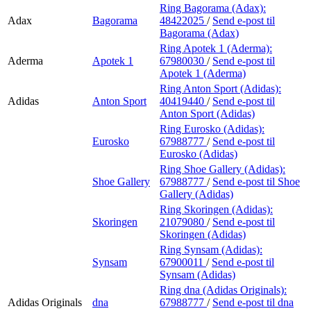
Ring Bagorama (Adax):
Adax
Bagorama
48422025
/
Send e-post
til
Bagorama (Adax)
Ring Apotek 1 (Aderma):
Aderma
Apotek 1
67980030
/
Send e-post
til
Apotek 1 (Aderma)
Ring Anton Sport (Adidas):
Adidas
Anton Sport
40419440
/
Send e-post
til
Anton Sport (Adidas)
Ring Eurosko (Adidas):
Eurosko
67988777
/
Send e-post
til
Eurosko (Adidas)
Ring Shoe Gallery (Adidas):
Shoe Gallery
67988777
/
Send e-post
til Shoe
Gallery (Adidas)
Ring Skoringen (Adidas):
Skoringen
21079080
/
Send e-post
til
Skoringen (Adidas)
Ring Synsam (Adidas):
Synsam
67900011
/
Send e-post
til
Synsam (Adidas)
Ring dna (Adidas Originals):
Adidas Originals
dna
67988777
/
Send e-post
til dna