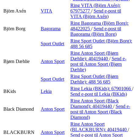
Ring VITA (Björn Axén):
Björn Axén
VITA
67975277
/
Send e-post
til
VITA (Björn Axén)
Ring Bagorama (Björn Borg):
Björn Borg
Bagorama
48422025
/
Send e-post
til
Bagorama (Björn Borg)
Ring Sport Outlet (Björn Borg):
Sport Outlet
488 56 685
Ring Anton Sport (Bjørn
Dæhlie):
40419440
/
Send e-
Bjørn Dæhlie
Anton Sport
post
til Anton Sport (Bjørn
Dæhlie)
Ring Sport Outlet (Bjørn
Sport Outlet
Dæhlie):
488 56 685
Ring Lekia (BKids):
67901066
/
BKids
Lekia
Send e-post
til Lekia (BKids)
Ring Anton Sport (Black
Diamond):
40419440
/
Send e-
Black Diamond
Anton Sport
post
til Anton Sport (Black
Diamond)
Ring Anton Sport
(BLACKBURN):
40419440
/
BLACKBURN
Anton Sport
Send e-post
til Anton Sport