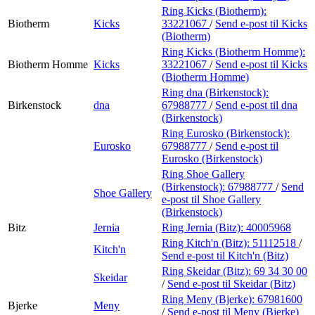
Ring Kicks (Biotherm):
Biotherm
Kicks
33221067
/
Send e-post
til Kicks
(Biotherm)
Ring Kicks (Biotherm Homme):
Biotherm Homme
Kicks
33221067
/
Send e-post
til Kicks
(Biotherm Homme)
Ring dna (Birkenstock):
Birkenstock
dna
67988777
/
Send e-post
til dna
(Birkenstock)
Ring Eurosko (Birkenstock):
Eurosko
67988777
/
Send e-post
til
Eurosko (Birkenstock)
Ring Shoe Gallery
(Birkenstock):
67988777
/
Send
Shoe Gallery
e-post
til Shoe Gallery
(Birkenstock)
Bitz
Jernia
Ring Jernia (Bitz):
40005968
Ring Kitch'n (Bitz):
51112518
/
Kitch'n
Send e-post
til Kitch'n (Bitz)
Ring Skeidar (Bitz):
69 34 30 00
Skeidar
/
Send e-post
til Skeidar (Bitz)
Ring Meny (Bjerke):
67981600
Bjerke
Meny
/
Send e-post
til Meny (Bjerke)