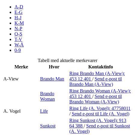
Inspirasjon
A-D
E-G
H-J
K-M
N-P
Søk
Q-S
T-V
W-Å
0-9
Åpningstider
Tabell med aktuelle merkevarer
Merke
Hvor
Kontaktinfo
Praktisk informasjon
Ring Brando Man (A-View):
A-View
Brando Man
453 12 401
/
Send e-post
til
Ledige stillinger
Brando Man (A-View)
Magasin
Ring Brando Woman (A-View):
Brando
453 12 401
/
Send e-post
til
Woman
Brando Woman (A-View)
Butikker
Ring Life (A. Vogel):
47758011
A. Vogel
Life
Gavekort
/
Send e-post
til Life (A. Vogel)
Ring Sunkost (A. Vogel):
913
Best på service
Sunkost
64 388
/
Send e-post
til Sunkost
(A. Vogel)