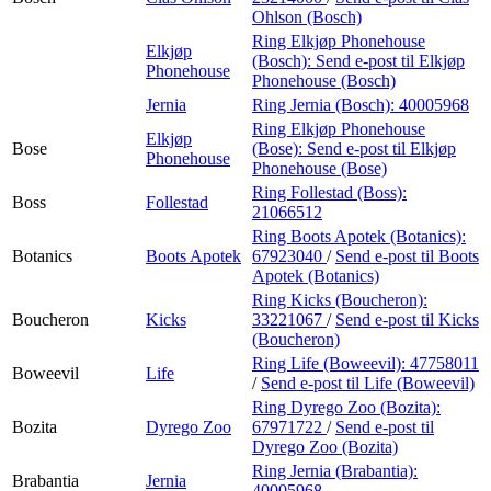
Ohlson (Bosch)
Ring Elkjøp Phonehouse
Elkjøp
(Bosch):
Send e-post
til Elkjøp
Phonehouse
Phonehouse (Bosch)
Jernia
Ring Jernia (Bosch):
40005968
Ring Elkjøp Phonehouse
Elkjøp
Bose
(Bose):
Send e-post
til Elkjøp
Phonehouse
Phonehouse (Bose)
Ring Follestad (Boss):
Boss
Follestad
21066512
Ring Boots Apotek (Botanics):
Botanics
Boots Apotek
67923040
/
Send e-post
til Boots
Apotek (Botanics)
Ring Kicks (Boucheron):
Boucheron
Kicks
33221067
/
Send e-post
til Kicks
(Boucheron)
Ring Life (Boweevil):
47758011
Boweevil
Life
/
Send e-post
til Life (Boweevil)
Ring Dyrego Zoo (Bozita):
Bozita
Dyrego Zoo
67971722
/
Send e-post
til
Dyrego Zoo (Bozita)
Ring Jernia (Brabantia):
Brabantia
Jernia
40005968