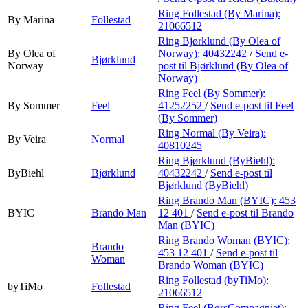
Ring Follestad (By Marina):
By Marina
Follestad
21066512
Ring Bjørklund (By Olea of
By Olea of
Norway):
40432242
/
Send e-
Bjørklund
Norway
post
til Bjørklund (By Olea of
Norway)
Ring Feel (By Sommer):
By Sommer
Feel
41252252
/
Send e-post
til Feel
(By Sommer)
Ring Normal (By Veira):
By Veira
Normal
40810245
Ring Bjørklund (ByBiehl):
ByBiehl
Bjørklund
40432242
/
Send e-post
til
Bjørklund (ByBiehl)
Ring Brando Man (BYIC):
453
BYIC
Brando Man
12 401
/
Send e-post
til Brando
Man (BYIC)
Ring Brando Woman (BYIC):
Brando
453 12 401
/
Send e-post
til
Woman
Brando Woman (BYIC)
Ring Follestad (byTiMo):
byTiMo
Follestad
21066512
Ring Feel (BørsCompagniet):