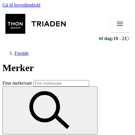
Gå til hovedinnhold
I dag:
10 - 21
Forside
Merker
Butikker
Finn merkevare
Mat og drikke
Helse
Aktiviteter
Tilbud