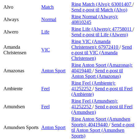
Ring Match (Alvo):
63001407
/
Alvo
Match
Send e-post
til Match (Alvo)
Ring Normal (Always):
Always
Normal
40810245
Ring Life (Alwero):
47758011
/
Alwero
Life
Send e-post
til Life (Alwero)
Ring VIC (Amanda
Amanda
Christensen):
67972410
/
Send
VIC
Christensen
e-post
til VIC (Amanda
Christensen)
Ring Anton Sport (Amazonas):
Amazonas
Anton Sport
40419440
/
Send e-post
til
Anton Sport (Amazonas)
Ring Feel (Ambiente):
Ambiente
Feel
41252252
/
Send e-post
til Feel
(Ambiente)
Ring Feel (Amundsen):
Amundsen
Feel
41252252
/
Send e-post
til Feel
(Amundsen)
Ring Anton Sport (Amundsen
Sports):
40419440
/
Send e-post
Amundsen Sports
Anton Sport
til Anton Sport (Amundsen
Sports)