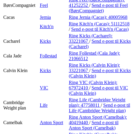
BørsCompagniet
Feel
41252252
/
Send e-post
til Feel
(BørsCompagniet)
Cacas
Jernia
Ring Jernia (Cacas):
40005968
Ring Kitch'n (Cacas):
51112518
Kitch'n
/
Send e-post
til Kitch'n (Cacas)
Ring Kicks (Cacharel):
Cacharel
Kicks
33221067
/
Send e-post
til Kicks
(Cacharel)
Ring Follestad (Cala Jade):
Cala Jade
Follestad
21066512
Ring Kicks (Calvin Klein):
Calvin Klein
Kicks
33221067
/
Send e-post
til Kicks
(Calvin Klein)
Ring VIC (Calvin Klein):
VIC
67972410
/
Send e-post
til VIC
(Calvin Klein)
Ring Life (Cambridge Weight
Cambridge
Life
plan):
47758011
/
Send e-post
til
Weight plan
Life (Cambridge Weight plan)
Ring Anton Sport (Camelbak):
Camelbak
Anton Sport
40419440
/
Send e-post
til
Anton Sport (Camelbak)