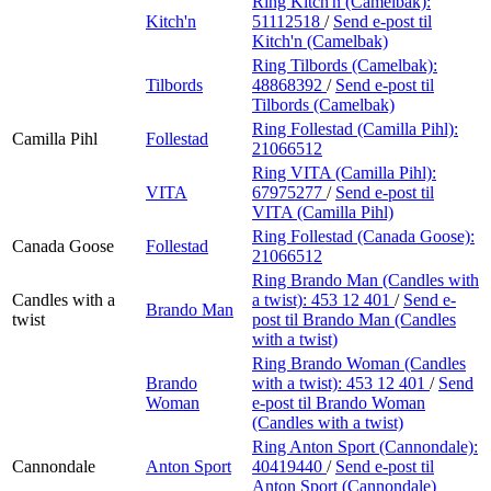
Ring Kitch'n (Camelbak):
Kitch'n
51112518
/
Send e-post
til
Kitch'n (Camelbak)
Ring Tilbords (Camelbak):
Tilbords
48868392
/
Send e-post
til
Tilbords (Camelbak)
Ring Follestad (Camilla Pihl):
Camilla Pihl
Follestad
21066512
Ring VITA (Camilla Pihl):
VITA
67975277
/
Send e-post
til
VITA (Camilla Pihl)
Ring Follestad (Canada Goose):
Canada Goose
Follestad
21066512
Ring Brando Man (Candles with
Candles with a
a twist):
453 12 401
/
Send e-
Brando Man
twist
post
til Brando Man (Candles
with a twist)
Ring Brando Woman (Candles
Brando
with a twist):
453 12 401
/
Send
Woman
e-post
til Brando Woman
(Candles with a twist)
Ring Anton Sport (Cannondale):
Cannondale
Anton Sport
40419440
/
Send e-post
til
Anton Sport (Cannondale)