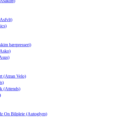
Asaklitt)
(Asfvlt)
ics)
skim bærpresseri)
(Asko)
Asus)
rt (Atran Velo)
ds)
ek (Attends)
)
dz On Bilpleie (Autoglym)