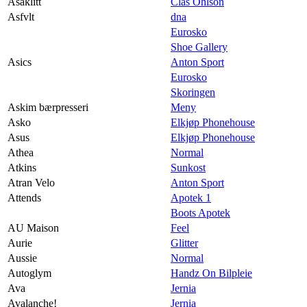
Asaklitt
Clas Ohlson
Asfvlt
dna
Eurosko
Shoe Gallery
Asics
Anton Sport
Eurosko
Skoringen
Askim bærpresseri
Meny
Asko
Elkjøp Phonehouse
Asus
Elkjøp Phonehouse
Athea
Normal
Atkins
Sunkost
Atran Velo
Anton Sport
Attends
Apotek 1
Boots Apotek
AU Maison
Feel
Aurie
Glitter
Aussie
Normal
Autoglym
Handz On Bilpleie
Ava
Jernia
Avalanche!
Jernia