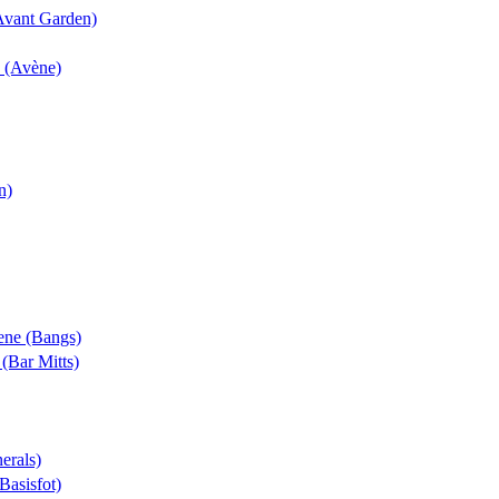
(Avant Garden)
k (Avène)
n)
rene (Bangs)
 (Bar Mitts)
erals)
(Basisfot)