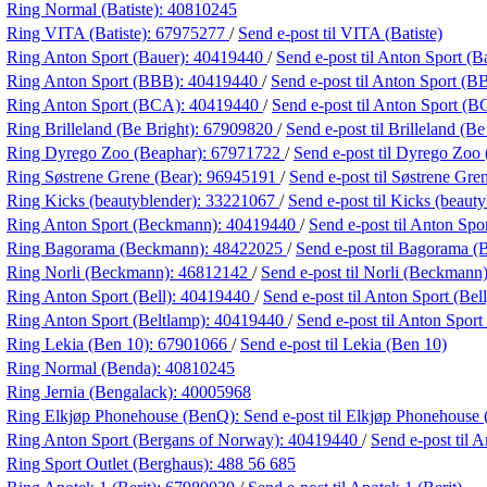
Ring Normal (Batiste):
40810245
Ring VITA (Batiste):
67975277
/
Send e-post
til VITA (Batiste)
Ring Anton Sport (Bauer):
40419440
/
Send e-post
til Anton Sport (B
Ring Anton Sport (BBB):
40419440
/
Send e-post
til Anton Sport (B
Ring Anton Sport (BCA):
40419440
/
Send e-post
til Anton Sport (
Ring Brilleland (Be Bright):
67909820
/
Send e-post
til Brilleland (Be
Ring Dyrego Zoo (Beaphar):
67971722
/
Send e-post
til Dyrego Zoo
Ring Søstrene Grene (Bear):
96945191
/
Send e-post
til Søstrene Gre
Ring Kicks (beautyblender):
33221067
/
Send e-post
til Kicks (beaut
Ring Anton Sport (Beckmann):
40419440
/
Send e-post
til Anton Sp
Ring Bagorama (Beckmann):
48422025
/
Send e-post
til Bagorama 
Ring Norli (Beckmann):
46812142
/
Send e-post
til Norli (Beckmann
Ring Anton Sport (Bell):
40419440
/
Send e-post
til Anton Sport (Bell
Ring Anton Sport (Beltlamp):
40419440
/
Send e-post
til Anton Sport
Ring Lekia (Ben 10):
67901066
/
Send e-post
til Lekia (Ben 10)
Ring Normal (Benda):
40810245
Ring Jernia (Bengalack):
40005968
Ring Elkjøp Phonehouse (BenQ):
Send e-post
til Elkjøp Phonehouse
Ring Anton Sport (Bergans of Norway):
40419440
/
Send e-post
til 
Ring Sport Outlet (Berghaus):
488 56 685