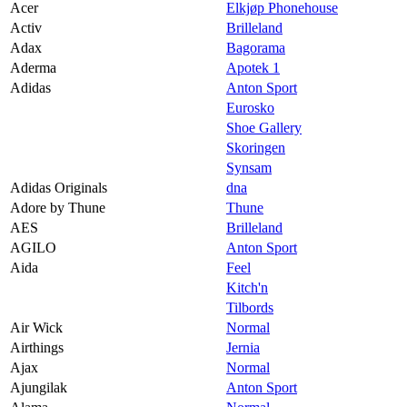
Acer
Elkjøp Phonehouse
Magasin
Activ
Brilleland
Adax
Bagorama
Butikker
Aderma
Apotek 1
Gavekort
Adidas
Anton Sport
Eurosko
Best på service
Shoe Gallery
Skoringen
Finn frem
Synsam
Adidas Originals
dna
Adore by Thune
Thune
AES
Brilleland
AGILO
Anton Sport
Aida
Feel
Kitch'n
Tilbords
Air Wick
Normal
Airthings
Jernia
Ajax
Normal
Ajungilak
Anton Sport