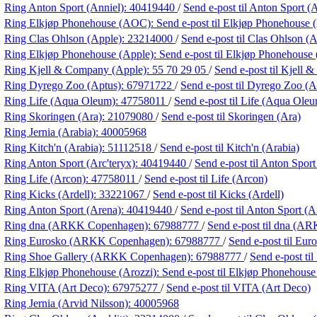
Ring Anton Sport (Anniel):
40419440
/
Send e-post
til Anton Sport (
Ring Elkjøp Phonehouse (AOC):
Send e-post
til Elkjøp Phonehouse
Ring Clas Ohlson (Apple):
23214000
/
Send e-post
til Clas Ohlson (
Ring Elkjøp Phonehouse (Apple):
Send e-post
til Elkjøp Phonehouse
Ring Kjell & Company (Apple):
55 70 29 05
/
Send e-post
til Kjell
Ring Dyrego Zoo (Aptus):
67971722
/
Send e-post
til Dyrego Zoo (A
Ring Life (Aqua Oleum):
47758011
/
Send e-post
til Life (Aqua Ole
Ring Skoringen (Ara):
21079080
/
Send e-post
til Skoringen (Ara)
Ring Jernia (Arabia):
40005968
Ring Kitch'n (Arabia):
51112518
/
Send e-post
til Kitch'n (Arabia)
Ring Anton Sport (Arc'teryx):
40419440
/
Send e-post
til Anton Sport
Ring Life (Arcon):
47758011
/
Send e-post
til Life (Arcon)
Ring Kicks (Ardell):
33221067
/
Send e-post
til Kicks (Ardell)
Ring Anton Sport (Arena):
40419440
/
Send e-post
til Anton Sport (A
Ring dna (ARKK Copenhagen):
67988777
/
Send e-post
til dna (A
Ring Eurosko (ARKK Copenhagen):
67988777
/
Send e-post
til Eu
Ring Shoe Gallery (ARKK Copenhagen):
67988777
/
Send e-post
ti
Ring Elkjøp Phonehouse (Arozzi):
Send e-post
til Elkjøp Phonehouse
Ring VITA (Art Deco):
67975277
/
Send e-post
til VITA (Art Deco)
Ring Jernia (Arvid Nilsson):
40005968