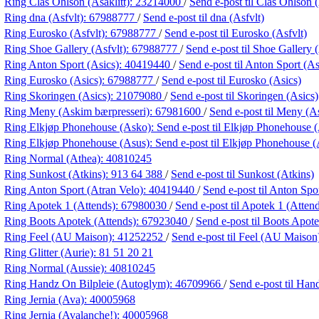
Ring Clas Ohlson (Asaklitt):
23214000
/
Send e-post
til Clas Ohlson (
Ring dna (Asfvlt):
67988777
/
Send e-post
til dna (Asfvlt)
Ring Eurosko (Asfvlt):
67988777
/
Send e-post
til Eurosko (Asfvlt)
Ring Shoe Gallery (Asfvlt):
67988777
/
Send e-post
til Shoe Gallery 
Ring Anton Sport (Asics):
40419440
/
Send e-post
til Anton Sport (As
Ring Eurosko (Asics):
67988777
/
Send e-post
til Eurosko (Asics)
Ring Skoringen (Asics):
21079080
/
Send e-post
til Skoringen (Asics)
Ring Meny (Askim bærpresseri):
67981600
/
Send e-post
til Meny (A
Ring Elkjøp Phonehouse (Asko):
Send e-post
til Elkjøp Phonehouse 
Ring Elkjøp Phonehouse (Asus):
Send e-post
til Elkjøp Phonehouse (
Ring Normal (Athea):
40810245
Ring Sunkost (Atkins):
913 64 388
/
Send e-post
til Sunkost (Atkins)
Ring Anton Sport (Atran Velo):
40419440
/
Send e-post
til Anton Spo
Ring Apotek 1 (Attends):
67980030
/
Send e-post
til Apotek 1 (Atten
Ring Boots Apotek (Attends):
67923040
/
Send e-post
til Boots Apot
Ring Feel (AU Maison):
41252252
/
Send e-post
til Feel (AU Maison
Ring Glitter (Aurie):
81 51 20 21
Ring Normal (Aussie):
40810245
Ring Handz On Bilpleie (Autoglym):
46709966
/
Send e-post
til Han
Ring Jernia (Ava):
40005968
Ring Jernia (Avalanche!):
40005968