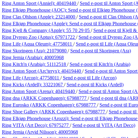
Ring Anton Sport (Anniel):
40419440
/
Send e-post
til Anton Sport (
Ring Elkjøp Phonehouse (AOC):
Send e-post
til Elkjøp Phonehouse
Ring Clas Ohlson (Apple):
23214000
/
Send e-post
til Clas Ohlson (
Ring Elkjøp Phonehouse (Apple):
Send e-post
til Elkjøp Phonehouse
Ring Kjell & Company (Apple):
55 70 29 05
/
Send e-post
til Kjell
Ring Dyrego Zoo (Aptus):
67971722
/
Send e-post
til Dyrego Zoo (A
Ring Life (Aqua Oleum):
47758011
/
Send e-post
til Life (Aqua Ole
Ring Skoringen (Ara):
21079080
/
Send e-post
til Skoringen (Ara)
Ring Jernia (Arabia):
40005968
Ring Kitch'n (Arabia):
51112518
/
Send e-post
til Kitch'n (Arabia)
Ring Anton Sport (Arc'teryx):
40419440
/
Send e-post
til Anton Sport
Ring Life (Arcon):
47758011
/
Send e-post
til Life (Arcon)
Ring Kicks (Ardell):
33221067
/
Send e-post
til Kicks (Ardell)
Ring Anton Sport (Arena):
40419440
/
Send e-post
til Anton Sport (A
Ring dna (ARKK Copenhagen):
67988777
/
Send e-post
til dna (A
Ring Eurosko (ARKK Copenhagen):
67988777
/
Send e-post
til Eu
Ring Shoe Gallery (ARKK Copenhagen):
67988777
/
Send e-post
ti
Ring Elkjøp Phonehouse (Arozzi):
Send e-post
til Elkjøp Phonehouse
Ring VITA (Art Deco):
67975277
/
Send e-post
til VITA (Art Deco)
Ring Jernia (Arvid Nilsson):
40005968