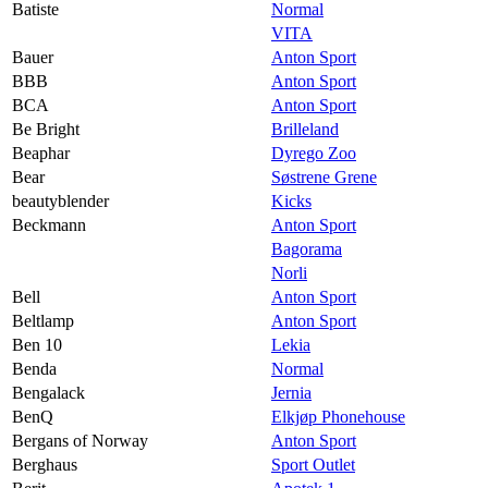
Batiste
Normal
VITA
Bauer
Anton Sport
BBB
Anton Sport
BCA
Anton Sport
Be Bright
Brilleland
Beaphar
Dyrego Zoo
Bear
Søstrene Grene
beautyblender
Kicks
Beckmann
Anton Sport
Bagorama
Norli
Bell
Anton Sport
Beltlamp
Anton Sport
Ben 10
Lekia
Benda
Normal
Bengalack
Jernia
BenQ
Elkjøp Phonehouse
Bergans of Norway
Anton Sport
Berghaus
Sport Outlet