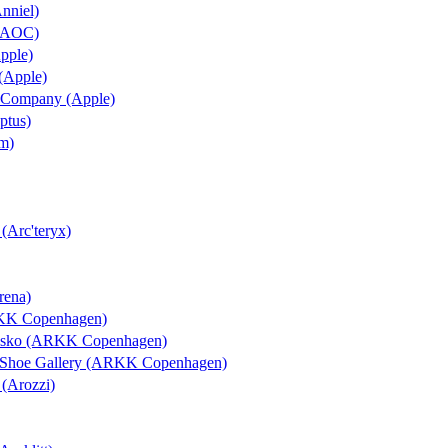
Anniel)
 (AOC)
Apple)
 (Apple)
 & Company (Apple)
ptus)
um)
 (Arc'teryx)
rena)
RKK Copenhagen)
rosko (ARKK Copenhagen)
l Shoe Gallery (ARKK Copenhagen)
 (Arozzi)