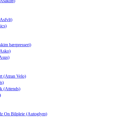
Asaklitt)
(Asfvlt)
ics)
skim bærpresseri)
(Asko)
Asus)
rt (Atran Velo)
ds)
ek (Attends)
)
dz On Bilpleie (Autoglym)