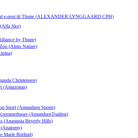
d e-post
til Thune (ALEXANDER LYNGGAARD CPH)
 (Alfa Sko)
Alliance by Thune)
 Zoo (Almo Nature)
Alpina)
manda Christensen)
rt (Amazonas)
ton Sport (Amundsen Sports)
l Kremmerhuset (AmundsenTrading)
ks (Anastasia Beverly Hills)
t (Anatomy)
ne Marie Börlind)