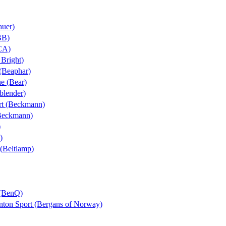
auer)
BB)
BCA)
 Bright)
 (Beaphar)
ne (Bear)
yblender)
ort (Beckmann)
(Beckmann)
)
)
 (Beltlamp)
 (BenQ)
Anton Sport (Bergans of Norway)