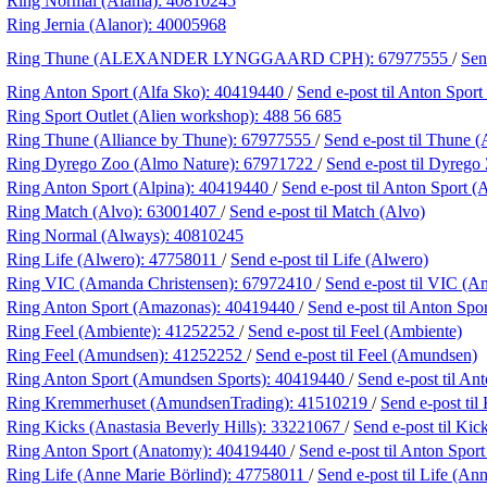
Ring Normal (Alama):
40810245
Ring Jernia (Alanor):
40005968
Ring Thune (ALEXANDER LYNGGAARD CPH):
67977555
/
Sen
Ring Anton Sport (Alfa Sko):
40419440
/
Send e-post
til Anton Sport
Ring Sport Outlet (Alien workshop):
488 56 685
Ring Thune (Alliance by Thune):
67977555
/
Send e-post
til Thune (
Ring Dyrego Zoo (Almo Nature):
67971722
/
Send e-post
til Dyrego
Ring Anton Sport (Alpina):
40419440
/
Send e-post
til Anton Sport (
Ring Match (Alvo):
63001407
/
Send e-post
til Match (Alvo)
Ring Normal (Always):
40810245
Ring Life (Alwero):
47758011
/
Send e-post
til Life (Alwero)
Ring VIC (Amanda Christensen):
67972410
/
Send e-post
til VIC (A
Ring Anton Sport (Amazonas):
40419440
/
Send e-post
til Anton Spo
Ring Feel (Ambiente):
41252252
/
Send e-post
til Feel (Ambiente)
Ring Feel (Amundsen):
41252252
/
Send e-post
til Feel (Amundsen)
Ring Anton Sport (Amundsen Sports):
40419440
/
Send e-post
til An
Ring Kremmerhuset (AmundsenTrading):
41510219
/
Send e-post
ti
Ring Kicks (Anastasia Beverly Hills):
33221067
/
Send e-post
til Kic
Ring Anton Sport (Anatomy):
40419440
/
Send e-post
til Anton Spor
Ring Life (Anne Marie Börlind):
47758011
/
Send e-post
til Life (An