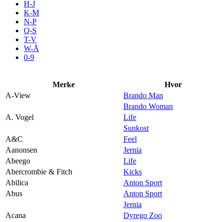
H-J
Aktiviteter
K-M
N-P
Q-S
T-V
Tilbud
W-Å
0-9
Inspirasjon
Merke
Hvor
A-View
Brando Man
Brando Woman
A. Vogel
Life
Søk
Sunkost
A&C
Feel
Aanonsen
Jernia
Abeego
Life
Abercrombie & Fitch
Kicks
Åpningstider
Abilica
Anton Sport
Abus
Anton Sport
Praktisk informasjon
Jernia
Ledige stillinger
Acana
Dyrego Zoo