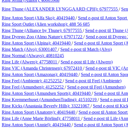
Ring Jernia (Alanor):
40005968
Ring Thune (ALEXANDER LYNGGAARD CPH):
67977555
/
Sen
Ring Anton Sport (Alfa Sko):
40419440
/
Send e-post
til Anton Sport
Ring Sport Outlet (Alien workshop):
488 56 685
Ring Thune (Alliance by Thune):
67977555
/
Send e-post
til Thune (
Ring Dyrego Zoo (Almo Nature):
67971722
/
Send e-post
til Dyrego
Ring Anton Sport (Alpina):
40419440
/
Send e-post
til Anton Sport (
Ring Match (Alvo):
63001407
/
Send e-post
til Match (Alvo)
Ring Normal (Always):
40810245
Ring Life (Alwero):
47758011
/
Send e-post
til Life (Alwero)
Ring VIC (Amanda Christensen):
67972410
/
Send e-post
til VIC (A
Ring Anton Sport (Amazonas):
40419440
/
Send e-post
til Anton Spo
Ring Feel (Ambiente):
41252252
/
Send e-post
til Feel (Ambiente)
Ring Feel (Amundsen):
41252252
/
Send e-post
til Feel (Amundsen)
Ring Anton Sport (Amundsen Sports):
40419440
/
Send e-post
til An
Ring Kremmerhuset (AmundsenTrading):
41510219
/
Send e-post
ti
Ring Kicks (Anastasia Beverly Hills):
33221067
/
Send e-post
til Kic
Ring Anton Sport (Anatomy):
40419440
/
Send e-post
til Anton Spor
Ring Life (Anne Marie Börlind):
47758011
/
Send e-post
til Life (An
Ring Anton Sport (Anniel):
40419440
/
Send e-post
til Anton Sport (