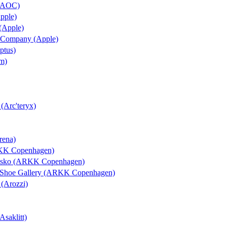
 (AOC)
Apple)
 (Apple)
 & Company (Apple)
ptus)
um)
 (Arc'teryx)
rena)
RKK Copenhagen)
rosko (ARKK Copenhagen)
l Shoe Gallery (ARKK Copenhagen)
 (Arozzi)
Asaklitt)