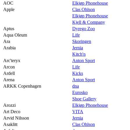
AOC
Elkjøp Phonehouse
Apple
Clas Ohlson
Elkjøp Phonehouse
Kjell & Company
Aptus
Dyrego Zoo
Aqua Oleum
Life
Ara
Skoringen
Arabia
Jernia
Kitch'n
Arc'teryx
Anton Sport
Arcon
Life
Ardell
Kicks
Arena
Anton Sport
ARKK Copenhagen
dna
Eurosko
Shoe Gallery
Arozzi
Elkjøp Phonehouse
Art Deco
VITA
Arvid Nilsson
Jernia
Asaklitt
Clas Ohlson