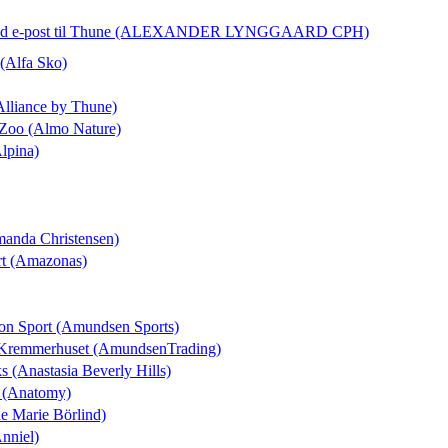
d e-post
til Thune (ALEXANDER LYNGGAARD CPH)
 (Alfa Sko)
Alliance by Thune)
 Zoo (Almo Nature)
Alpina)
manda Christensen)
rt (Amazonas)
ton Sport (Amundsen Sports)
l Kremmerhuset (AmundsenTrading)
ks (Anastasia Beverly Hills)
t (Anatomy)
ne Marie Börlind)
Anniel)