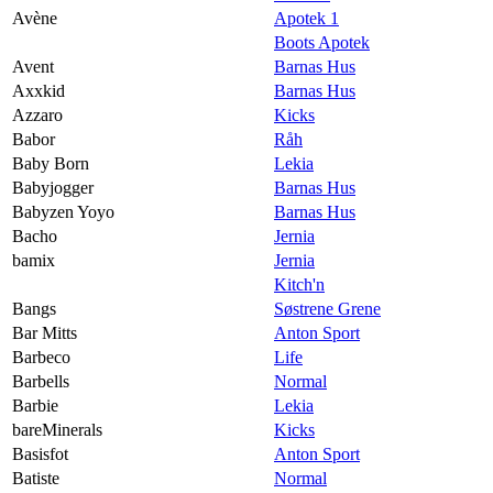
Avène
Apotek 1
Boots Apotek
Avent
Barnas Hus
Axxkid
Barnas Hus
Azzaro
Kicks
Babor
Råh
Baby Born
Lekia
Babyjogger
Barnas Hus
Babyzen Yoyo
Barnas Hus
Bacho
Jernia
bamix
Jernia
Kitch'n
Bangs
Søstrene Grene
Bar Mitts
Anton Sport
Barbeco
Life
Barbells
Normal
Barbie
Lekia
bareMinerals
Kicks
Basisfot
Anton Sport
Batiste
Normal