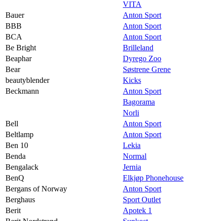
VITA
Bauer
Anton Sport
BBB
Anton Sport
BCA
Anton Sport
Be Bright
Brilleland
Beaphar
Dyrego Zoo
Bear
Søstrene Grene
beautyblender
Kicks
Beckmann
Anton Sport
Bagorama
Norli
Bell
Anton Sport
Beltlamp
Anton Sport
Ben 10
Lekia
Benda
Normal
Bengalack
Jernia
BenQ
Elkjøp Phonehouse
Bergans of Norway
Anton Sport
Berghaus
Sport Outlet
Berit
Apotek 1