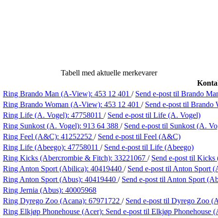
Tabell med aktuelle merkevarer
Konta
Ring Brando Man (A-View):
453 12 401
/
Send e-post
til Brando Ma
Ring Brando Woman (A-View):
453 12 401
/
Send e-post
til Brand
Ring Life (A. Vogel):
47758011
/
Send e-post
til Life (A. Vogel)
Ring Sunkost (A. Vogel):
913 64 388
/
Send e-post
til Sunkost (A. Vo
Ring Feel (A&C):
41252252
/
Send e-post
til Feel (A&C)
Ring Life (Abeego):
47758011
/
Send e-post
til Life (Abeego)
Ring Kicks (Abercrombie & Fitch):
33221067
/
Send e-post
til Kicks
Ring Anton Sport (Abilica):
40419440
/
Send e-post
til Anton Sport (
Ring Anton Sport (Abus):
40419440
/
Send e-post
til Anton Sport (A
Ring Jernia (Abus):
40005968
Ring Dyrego Zoo (Acana):
67971722
/
Send e-post
til Dyrego Zoo (
Ring Elkjøp Phonehouse (Acer):
Send e-post
til Elkjøp Phonehouse (