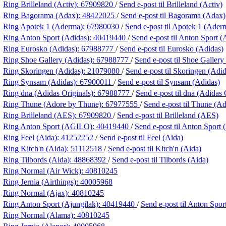
Ring Brilleland (Activ):
67909820
/
Send e-post
til Brilleland (Activ)
Ring Bagorama (Adax):
48422025
/
Send e-post
til Bagorama (Adax)
Ring Apotek 1 (Aderma):
67980030
/
Send e-post
til Apotek 1 (Ader
Ring Anton Sport (Adidas):
40419440
/
Send e-post
til Anton Sport (
Ring Eurosko (Adidas):
67988777
/
Send e-post
til Eurosko (Adidas)
Ring Shoe Gallery (Adidas):
67988777
/
Send e-post
til Shoe Gallery
Ring Skoringen (Adidas):
21079080
/
Send e-post
til Skoringen (Adid
Ring Synsam (Adidas):
67900011
/
Send e-post
til Synsam (Adidas)
Ring dna (Adidas Originals):
67988777
/
Send e-post
til dna (Adidas 
Ring Thune (Adore by Thune):
67977555
/
Send e-post
til Thune (A
Ring Brilleland (AES):
67909820
/
Send e-post
til Brilleland (AES)
Ring Anton Sport (AGILO):
40419440
/
Send e-post
til Anton Spor
Ring Feel (Aida):
41252252
/
Send e-post
til Feel (Aida)
Ring Kitch'n (Aida):
51112518
/
Send e-post
til Kitch'n (Aida)
Ring Tilbords (Aida):
48868392
/
Send e-post
til Tilbords (Aida)
Ring Normal (Air Wick):
40810245
Ring Jernia (Airthings):
40005968
Ring Normal (Ajax):
40810245
Ring Anton Sport (Ajungilak):
40419440
/
Send e-post
til Anton Spor
Ring Normal (Alama):
40810245