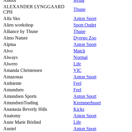
Alanor
Jernia
ALEXANDER LYNGGAARD
Thune
CPH
Alfa Sko
Anton Sport
Alien workshop
Sport Outlet
Alliance by Thune
Thune
Almo Nature
Dyrego Zoo
Alpina
Anton Sport
Alvo
Match
Always
Normal
Alwero
Life
Amanda Christensen
VIC
Amazonas
Anton Sport
Ambiente
Feel
Amundsen
Feel
Amundsen Sports
Anton Sport
AmundsenTrading
Kremmerhuset
Anastasia Beverly Hills
Kicks
Anatomy
Anton Sport
Anne Marie Börlind
Life
Anniel
Anton Sport