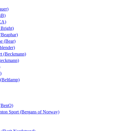
auer)
BB)
BCA)
 Bright)
 (Beaphar)
ne (Bear)
yblender)
ort (Beckmann)
(Beckmann)
)
)
 (Beltlamp)
 (BenQ)
Anton Sport (Bergans of Norway)