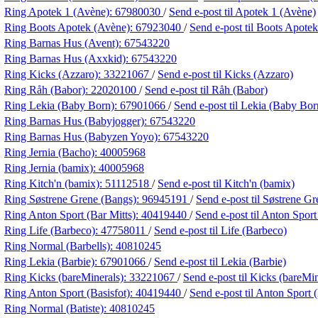
Ring Apotek 1 (Avène):
67980030
/
Send e-post
til Apotek 1 (Avène)
Ring Boots Apotek (Avène):
67923040
/
Send e-post
til Boots Apote
Ring Barnas Hus (Avent):
67543220
Ring Barnas Hus (Axxkid):
67543220
Ring Kicks (Azzaro):
33221067
/
Send e-post
til Kicks (Azzaro)
Ring Råh (Babor):
22020100
/
Send e-post
til Råh (Babor)
Ring Lekia (Baby Born):
67901066
/
Send e-post
til Lekia (Baby Bor
Ring Barnas Hus (Babyjogger):
67543220
Ring Barnas Hus (Babyzen Yoyo):
67543220
Ring Jernia (Bacho):
40005968
Ring Jernia (bamix):
40005968
Ring Kitch'n (bamix):
51112518
/
Send e-post
til Kitch'n (bamix)
Ring Søstrene Grene (Bangs):
96945191
/
Send e-post
til Søstrene G
Ring Anton Sport (Bar Mitts):
40419440
/
Send e-post
til Anton Sport
Ring Life (Barbeco):
47758011
/
Send e-post
til Life (Barbeco)
Ring Normal (Barbells):
40810245
Ring Lekia (Barbie):
67901066
/
Send e-post
til Lekia (Barbie)
Ring Kicks (bareMinerals):
33221067
/
Send e-post
til Kicks (bareMin
Ring Anton Sport (Basisfot):
40419440
/
Send e-post
til Anton Sport 
Ring Normal (Batiste):
40810245