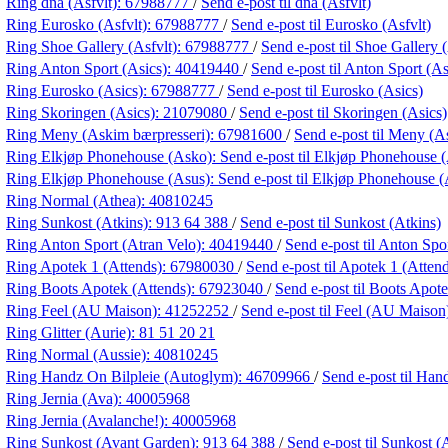
Ring dna (Asfvlt):
67988777
/
Send e-post
til dna (Asfvlt)
Ring Eurosko (Asfvlt):
67988777
/
Send e-post
til Eurosko (Asfvlt)
Ring Shoe Gallery (Asfvlt):
67988777
/
Send e-post
til Shoe Gallery 
Ring Anton Sport (Asics):
40419440
/
Send e-post
til Anton Sport (As
Ring Eurosko (Asics):
67988777
/
Send e-post
til Eurosko (Asics)
Ring Skoringen (Asics):
21079080
/
Send e-post
til Skoringen (Asics)
Ring Meny (Askim bærpresseri):
67981600
/
Send e-post
til Meny (A
Ring Elkjøp Phonehouse (Asko):
Send e-post
til Elkjøp Phonehouse 
Ring Elkjøp Phonehouse (Asus):
Send e-post
til Elkjøp Phonehouse (
Ring Normal (Athea):
40810245
Ring Sunkost (Atkins):
913 64 388
/
Send e-post
til Sunkost (Atkins)
Ring Anton Sport (Atran Velo):
40419440
/
Send e-post
til Anton Spo
Ring Apotek 1 (Attends):
67980030
/
Send e-post
til Apotek 1 (Atten
Ring Boots Apotek (Attends):
67923040
/
Send e-post
til Boots Apot
Ring Feel (AU Maison):
41252252
/
Send e-post
til Feel (AU Maison
Ring Glitter (Aurie):
81 51 20 21
Ring Normal (Aussie):
40810245
Ring Handz On Bilpleie (Autoglym):
46709966
/
Send e-post
til Han
Ring Jernia (Ava):
40005968
Ring Jernia (Avalanche!):
40005968
Ring Sunkost (Avant Garden):
913 64 388
/
Send e-post
til Sunkost 