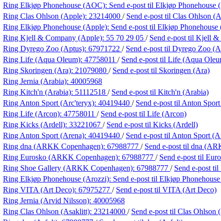
Ring Elkjøp Phonehouse (AOC):
Send e-post
til Elkjøp Phonehouse
Ring Clas Ohlson (Apple):
23214000
/
Send e-post
til Clas Ohlson (
Ring Elkjøp Phonehouse (Apple):
Send e-post
til Elkjøp Phonehouse
Ring Kjell & Company (Apple):
55 70 29 05
/
Send e-post
til Kjell
Ring Dyrego Zoo (Aptus):
67971722
/
Send e-post
til Dyrego Zoo (A
Ring Life (Aqua Oleum):
47758011
/
Send e-post
til Life (Aqua Ole
Ring Skoringen (Ara):
21079080
/
Send e-post
til Skoringen (Ara)
Ring Jernia (Arabia):
40005968
Ring Kitch'n (Arabia):
51112518
/
Send e-post
til Kitch'n (Arabia)
Ring Anton Sport (Arc'teryx):
40419440
/
Send e-post
til Anton Sport
Ring Life (Arcon):
47758011
/
Send e-post
til Life (Arcon)
Ring Kicks (Ardell):
33221067
/
Send e-post
til Kicks (Ardell)
Ring Anton Sport (Arena):
40419440
/
Send e-post
til Anton Sport (A
Ring dna (ARKK Copenhagen):
67988777
/
Send e-post
til dna (A
Ring Eurosko (ARKK Copenhagen):
67988777
/
Send e-post
til Eu
Ring Shoe Gallery (ARKK Copenhagen):
67988777
/
Send e-post
ti
Ring Elkjøp Phonehouse (Arozzi):
Send e-post
til Elkjøp Phonehouse
Ring VITA (Art Deco):
67975277
/
Send e-post
til VITA (Art Deco)
Ring Jernia (Arvid Nilsson):
40005968
Ring Clas Ohlson (Asaklitt):
23214000
/
Send e-post
til Clas Ohlson (