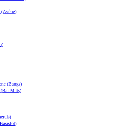
k (Avène)
n)
rene (Bangs)
 (Bar Mitts)
erals)
(Basisfot)