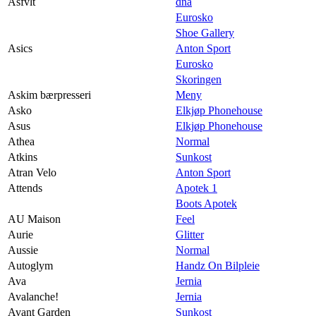
Asfvlt
dna
Eurosko
Shoe Gallery
Asics
Anton Sport
Eurosko
Skoringen
Askim bærpresseri
Meny
Asko
Elkjøp Phonehouse
Asus
Elkjøp Phonehouse
Athea
Normal
Atkins
Sunkost
Atran Velo
Anton Sport
Attends
Apotek 1
Boots Apotek
AU Maison
Feel
Aurie
Glitter
Aussie
Normal
Autoglym
Handz On Bilpleie
Ava
Jernia
Avalanche!
Jernia
Avant Garden
Sunkost