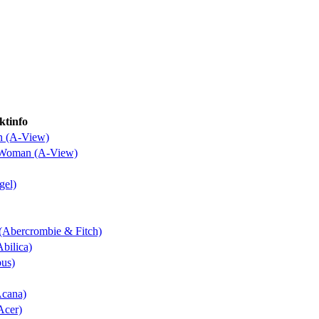
ktinfo
n (A-View)
o Woman (A-View)
gel)
 (Abercrombie & Fitch)
Abilica)
bus)
Acana)
Acer)