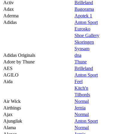
Activ
Brilleland
Magasin
Adax
Bagorama
Aderma
Apotek 1
Butikker
Adidas
Anton Sport
Gavekort
Eurosko
Shoe Gallery
Best på service
Skoringen
Synsam
Finn frem
Adidas Originals
dna
Adore by Thune
Thune
AES
Brilleland
AGILO
Anton Sport
Aida
Feel
Kitch'n
Tilbords
Air Wick
Normal
Airthings
Jernia
Ajax
Normal
Ajungilak
Anton Sport
Alama
Normal