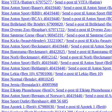
Ring VITA (Batiste):
67975277
/
Send e-post
til VITA (Batiste)
Ring Anton Sport (Bauer):
40419440
/
Send e-post
til Anton Sport (B
Ring Anton Sport (BBB):
40419440
/
Send e-post
til Anton Sport (B
Ring Anton Sport (BCA):
40419440
/
Send e-post
til Anton Sport (
Ring Brilleland (Be Bright):
67909820
/
Send e-post
til Brilleland (Be
Ring Dyrego Zoo (Beaphar):
67971722
/
Send e-post
til Dyrego Zoo
Ring Søstrene Grene (Bear):
96945191
/
Send e-post
til Søstrene Gre
Ring Kicks (beautyblender):
33221067
/
Send e-post
til Kicks (beaut
Ring Anton Sport (Beckmann):
40419440
/
Send e-post
til Anton Sp
Ring Bagorama (Beckmann):
48422025
/
Send e-post
til Bagorama 
Ring Norli (Beckmann):
46812142
/
Send e-post
til Norli (Beckmann
Ring Anton Sport (Bell):
40419440
/
Send e-post
til Anton Sport (Bell
Ring Anton Sport (Beltlamp):
40419440
/
Send e-post
til Anton Sport
Ring Lekia (Ben 10):
67901066
/
Send e-post
til Lekia (Ben 10)
Ring Normal (Benda):
40810245
Ring Jernia (Bengalack):
40005968
Ring Elkjøp Phonehouse (BenQ):
Send e-post
til Elkjøp Phonehouse
Ring Anton Sport (Bergans of Norway):
40419440
/
Send e-post
til 
Ring Sport Outlet (Berghaus):
488 56 685
Ring Apotek 1 (Berit):
67980030
/
Send e-post
til Apotek 1 (Berit)