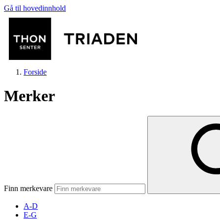
Gå til hovedinnhold
Forside
Merker
Butikker
Mat og drikke
Finn merkevare
Helse
A-D
E-G