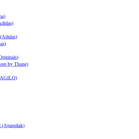
ma)
Adidas)
 (Adidas)
as)
Originals)
dore by Thune)
t (AGILO)
t (Ajungilak)