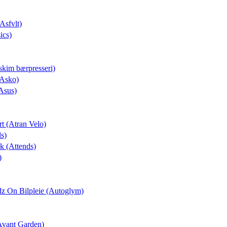
(Asfvlt)
ics)
skim bærpresseri)
(Asko)
Asus)
rt (Atran Velo)
ds)
ek (Attends)
)
dz On Bilpleie (Autoglym)
(Avant Garden)