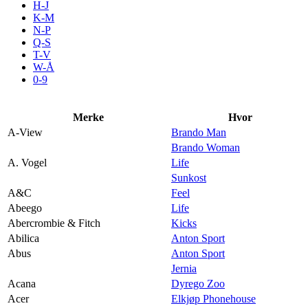
H-J
Aktiviteter
K-M
N-P
Q-S
T-V
Tilbud
W-Å
0-9
Inspirasjon
Merke
Hvor
A-View
Brando Man
Brando Woman
A. Vogel
Life
Søk
Sunkost
A&C
Feel
Abeego
Life
Abercrombie & Fitch
Kicks
Abilica
Anton Sport
Åpningstider
Abus
Anton Sport
Jernia
Praktisk informasjon
Acana
Dyrego Zoo
Ledige stillinger
Acer
Elkjøp Phonehouse