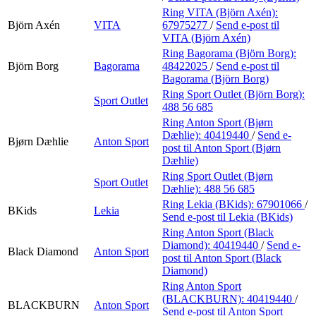
Ring VITA (Björn Axén):
Björn Axén
VITA
67975277
/
Send e-post
til
VITA (Björn Axén)
Ring Bagorama (Björn Borg):
Björn Borg
Bagorama
48422025
/
Send e-post
til
Bagorama (Björn Borg)
Ring Sport Outlet (Björn Borg):
Sport Outlet
488 56 685
Ring Anton Sport (Bjørn
Dæhlie):
40419440
/
Send e-
Bjørn Dæhlie
Anton Sport
post
til Anton Sport (Bjørn
Dæhlie)
Ring Sport Outlet (Bjørn
Sport Outlet
Dæhlie):
488 56 685
Ring Lekia (BKids):
67901066
/
BKids
Lekia
Send e-post
til Lekia (BKids)
Ring Anton Sport (Black
Diamond):
40419440
/
Send e-
Black Diamond
Anton Sport
post
til Anton Sport (Black
Diamond)
Ring Anton Sport
(BLACKBURN):
40419440
/
BLACKBURN
Anton Sport
Send e-post
til Anton Sport