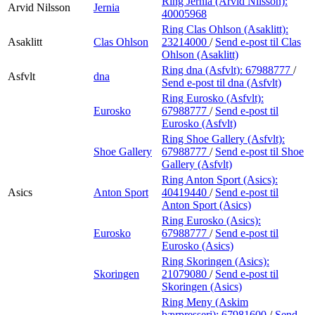
Ring Jernia (Arvid Nilsson):
Arvid Nilsson
Jernia
40005968
Ring Clas Ohlson (Asaklitt):
Asaklitt
Clas Ohlson
23214000
/
Send e-post
til Clas
Ohlson (Asaklitt)
Ring dna (Asfvlt):
67988777
/
Asfvlt
dna
Send e-post
til dna (Asfvlt)
Ring Eurosko (Asfvlt):
Eurosko
67988777
/
Send e-post
til
Eurosko (Asfvlt)
Ring Shoe Gallery (Asfvlt):
Shoe Gallery
67988777
/
Send e-post
til Shoe
Gallery (Asfvlt)
Ring Anton Sport (Asics):
Asics
Anton Sport
40419440
/
Send e-post
til
Anton Sport (Asics)
Ring Eurosko (Asics):
Eurosko
67988777
/
Send e-post
til
Eurosko (Asics)
Ring Skoringen (Asics):
Skoringen
21079080
/
Send e-post
til
Skoringen (Asics)
Ring Meny (Askim
bærpresseri):
67981600
/
Send