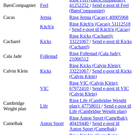
BørsCompagniet
Feel
41252252
/
Send e-post
til Feel
(BørsCompagniet)
Cacas
Jernia
Ring Jernia (Cacas):
40005968
Ring Kitch'n (Cacas):
51112518
Kitch'n
/
Send e-post
til Kitch'n (Cacas)
Ring Kicks (Cacharel):
Cacharel
Kicks
33221067
/
Send e-post
til Kicks
(Cacharel)
Ring Follestad (Cala Jade):
Cala Jade
Follestad
21066512
Ring Kicks (Calvin Klein):
Calvin Klein
Kicks
33221067
/
Send e-post
til Kicks
(Calvin Klein)
Ring VIC (Calvin Klein):
VIC
67972410
/
Send e-post
til VIC
(Calvin Klein)
Ring Life (Cambridge Weight
Cambridge
Life
plan):
47758011
/
Send e-post
til
Weight plan
Life (Cambridge Weight plan)
Ring Anton Sport (Camelbak):
Camelbak
Anton Sport
40419440
/
Send e-post
til
Anton Sport (Camelbak)