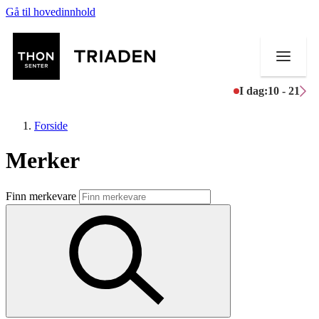
Gå til hovedinnhold
I dag:
10 - 21
Forside
Merker
Butikker
Finn merkevare
Mat og drikke
Helse
Aktiviteter
Tilbud