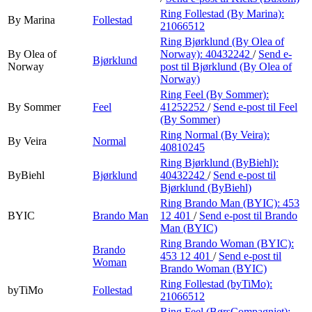
Ring Follestad (By Marina):
By Marina
Follestad
21066512
Ring Bjørklund (By Olea of
By Olea of
Norway):
40432242
/
Send e-
Bjørklund
Norway
post
til Bjørklund (By Olea of
Norway)
Ring Feel (By Sommer):
By Sommer
Feel
41252252
/
Send e-post
til Feel
(By Sommer)
Ring Normal (By Veira):
By Veira
Normal
40810245
Ring Bjørklund (ByBiehl):
ByBiehl
Bjørklund
40432242
/
Send e-post
til
Bjørklund (ByBiehl)
Ring Brando Man (BYIC):
453
BYIC
Brando Man
12 401
/
Send e-post
til Brando
Man (BYIC)
Ring Brando Woman (BYIC):
Brando
453 12 401
/
Send e-post
til
Woman
Brando Woman (BYIC)
Ring Follestad (byTiMo):
byTiMo
Follestad
21066512
Ring Feel (BørsCompagniet):