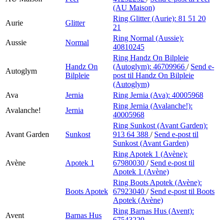
(AU Maison)
Ring Glitter (Aurie):
81 51 20
Aurie
Glitter
21
Ring Normal (Aussie):
Aussie
Normal
40810245
Ring Handz On Bilpleie
Handz On
(Autoglym):
46709966
/
Send e-
Autoglym
Bilpleie
post
til Handz On Bilpleie
(Autoglym)
Ava
Jernia
Ring Jernia (Ava):
40005968
Ring Jernia (Avalanche!):
Avalanche!
Jernia
40005968
Ring Sunkost (Avant Garden):
Avant Garden
Sunkost
913 64 388
/
Send e-post
til
Sunkost (Avant Garden)
Ring Apotek 1 (Avène):
Avène
Apotek 1
67980030
/
Send e-post
til
Apotek 1 (Avène)
Ring Boots Apotek (Avène):
Boots Apotek
67923040
/
Send e-post
til Boots
Apotek (Avène)
Ring Barnas Hus (Avent):
Avent
Barnas Hus
67543220