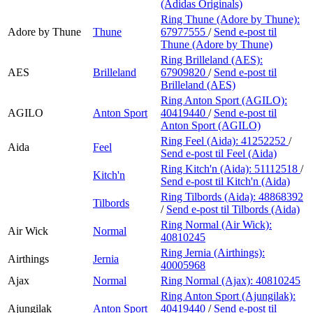
(Adidas Originals)
Ring Thune (Adore by Thune):
Adore by Thune
Thune
67977555
/
Send e-post
til
Thune (Adore by Thune)
Ring Brilleland (AES):
AES
Brilleland
67909820
/
Send e-post
til
Brilleland (AES)
Ring Anton Sport (AGILO):
AGILO
Anton Sport
40419440
/
Send e-post
til
Anton Sport (AGILO)
Ring Feel (Aida):
41252252
/
Aida
Feel
Send e-post
til Feel (Aida)
Ring Kitch'n (Aida):
51112518
/
Kitch'n
Send e-post
til Kitch'n (Aida)
Ring Tilbords (Aida):
48868392
Tilbords
/
Send e-post
til Tilbords (Aida)
Ring Normal (Air Wick):
Air Wick
Normal
40810245
Ring Jernia (Airthings):
Airthings
Jernia
40005968
Ajax
Normal
Ring Normal (Ajax):
40810245
Ring Anton Sport (Ajungilak):
Ajungilak
Anton Sport
40419440
/
Send e-post
til