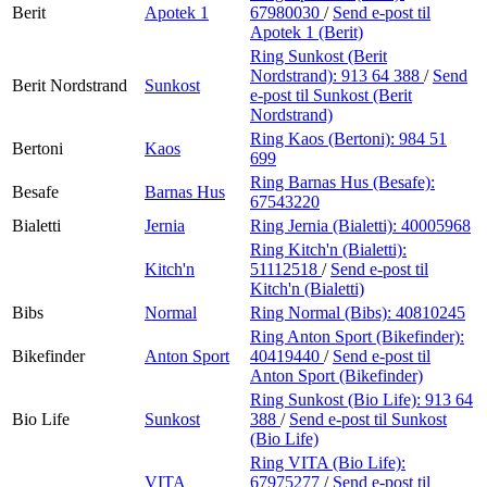
Berit
Apotek 1
67980030
/
Send e-post
til
Apotek 1 (Berit)
Ring Sunkost (Berit
Nordstrand):
913 64 388
/
Send
Berit Nordstrand
Sunkost
e-post
til Sunkost (Berit
Nordstrand)
Ring Kaos (Bertoni):
984 51
Bertoni
Kaos
699
Ring Barnas Hus (Besafe):
Besafe
Barnas Hus
67543220
Bialetti
Jernia
Ring Jernia (Bialetti):
40005968
Ring Kitch'n (Bialetti):
Kitch'n
51112518
/
Send e-post
til
Kitch'n (Bialetti)
Bibs
Normal
Ring Normal (Bibs):
40810245
Ring Anton Sport (Bikefinder):
Bikefinder
Anton Sport
40419440
/
Send e-post
til
Anton Sport (Bikefinder)
Ring Sunkost (Bio Life):
913 64
Bio Life
Sunkost
388
/
Send e-post
til Sunkost
(Bio Life)
Ring VITA (Bio Life):
VITA
67975277
/
Send e-post
til