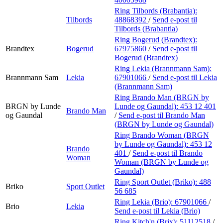
Ring Tilbords (Brabantia):
Tilbords
48868392
/
Send e-post
til
Tilbords (Brabantia)
Ring Bogerud (Brandtex):
Brandtex
Bogerud
67975860
/
Send e-post
til
Bogerud (Brandtex)
Ring Lekia (Brannmann Sam):
Brannmann Sam
Lekia
67901066
/
Send e-post
til Lekia
(Brannmann Sam)
Ring Brando Man (BRGN by
BRGN by Lunde
Lunde og Gaundal):
453 12 401
Brando Man
og Gaundal
/
Send e-post
til Brando Man
(BRGN by Lunde og Gaundal)
Ring Brando Woman (BRGN
by Lunde og Gaundal):
453 12
Brando
401
/
Send e-post
til Brando
Woman
Woman (BRGN by Lunde og
Gaundal)
Ring Sport Outlet (Briko):
488
Briko
Sport Outlet
56 685
Ring Lekia (Brio):
67901066
/
Brio
Lekia
Send e-post
til Lekia (Brio)
Ring Kitch'n (Brix):
51112518
/