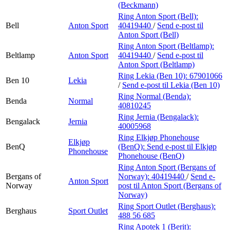
(Beckmann)
Ring Anton Sport (Bell):
Bell
Anton Sport
40419440
/
Send e-post
til
Anton Sport (Bell)
Ring Anton Sport (Beltlamp):
Beltlamp
Anton Sport
40419440
/
Send e-post
til
Anton Sport (Beltlamp)
Ring Lekia (Ben 10):
67901066
Ben 10
Lekia
/
Send e-post
til Lekia (Ben 10)
Ring Normal (Benda):
Benda
Normal
40810245
Ring Jernia (Bengalack):
Bengalack
Jernia
40005968
Ring Elkjøp Phonehouse
Elkjøp
BenQ
(BenQ):
Send e-post
til Elkjøp
Phonehouse
Phonehouse (BenQ)
Ring Anton Sport (Bergans of
Bergans of
Norway):
40419440
/
Send e-
Anton Sport
Norway
post
til Anton Sport (Bergans of
Norway)
Ring Sport Outlet (Berghaus):
Berghaus
Sport Outlet
488 56 685
Ring Apotek 1 (Berit):