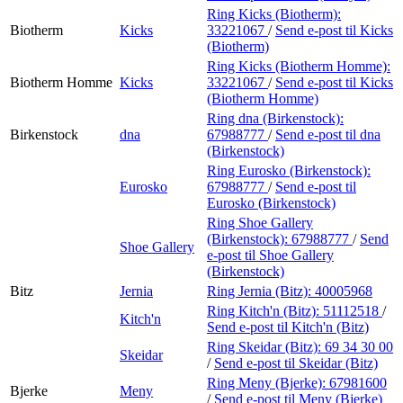
Ring Kicks (Biotherm):
Biotherm
Kicks
33221067
/
Send e-post
til Kicks
(Biotherm)
Ring Kicks (Biotherm Homme):
Biotherm Homme
Kicks
33221067
/
Send e-post
til Kicks
(Biotherm Homme)
Ring dna (Birkenstock):
Birkenstock
dna
67988777
/
Send e-post
til dna
(Birkenstock)
Ring Eurosko (Birkenstock):
Eurosko
67988777
/
Send e-post
til
Eurosko (Birkenstock)
Ring Shoe Gallery
(Birkenstock):
67988777
/
Send
Shoe Gallery
e-post
til Shoe Gallery
(Birkenstock)
Bitz
Jernia
Ring Jernia (Bitz):
40005968
Ring Kitch'n (Bitz):
51112518
/
Kitch'n
Send e-post
til Kitch'n (Bitz)
Ring Skeidar (Bitz):
69 34 30 00
Skeidar
/
Send e-post
til Skeidar (Bitz)
Ring Meny (Bjerke):
67981600
Bjerke
Meny
/
Send e-post
til Meny (Bjerke)