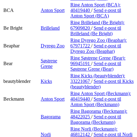
Ring Anton Sport (BCA):
BCA
Anton Sport
40419440
/
Send e-post
til
Anton Sport (BCA)
Ring Brilleland (Be Bright):
Be Bright
Brilleland
67909820
/
Send e-post
til
Brilleland (Be Bright)
Ring Dyrego Zoo (Beaphar):
Beaphar
Dyrego Zoo
67971722
/
Send e-post
til
Dyrego Zoo (Beaphar)
Ring Søstrene Grene (Bear):
Søstrene
Bear
96945191
/
Send e-post
til
Grene
Søstrene Grene (Bear)
Ring Kicks (beautyblender):
beautyblender
Kicks
33221067
/
Send e-post
til Kicks
(beautyblender)
Ring Anton Sport (Beckmann):
Beckmann
Anton Sport
40419440
/
Send e-post
til
Anton Sport (Beckmann)
Ring Bagorama (Beckmann):
Bagorama
48422025
/
Send e-post
til
Bagorama (Beckmann)
Ring Norli (Beckmann):
Norli
46812142
/
Send e-post
til Norli