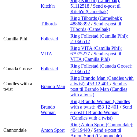
Ring Kitch'n (Camelbak):
Kitch'n
51112518
/
Send e-post
til
Kitch'n (Camelbak)
Ring Tilbords (Camelbak):
Tilbords
48868392
/
Send e-post
til
Tilbords (Camelbak)
Ring Follestad (Camilla Pihl):
Camilla Pihl
Follestad
21066512
Ring VITA (Camilla Pihl):
VITA
67975277
/
Send e-post
til
VITA (Camilla Pihl)
Ring Follestad (Canada Goose):
Canada Goose
Follestad
21066512
Ring Brando Man (Candles with
Candles with a
a twist):
453 12 401
/
Send e-
Brando Man
twist
post
til Brando Man (Candles
with a twist)
Ring Brando Woman (Candles
Brando
with a twist):
453 12 401
/
Send
Woman
e-post
til Brando Woman
(Candles with a twist)
Ring Anton Sport (Cannondale):
Cannondale
Anton Sport
40419440
/
Send e-post
til
Anton Sport (Cannondale)