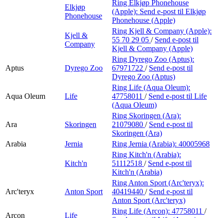
Ring Elkjøp Phonehouse
Elkjøp
(Apple):
Send e-post
til Elkjøp
Phonehouse
Phonehouse (Apple)
Ring Kjell & Company (Apple):
Kjell &
55 70 29 05
/
Send e-post
til
Company
Kjell & Company (Apple)
Ring Dyrego Zoo (Aptus):
Aptus
Dyrego Zoo
67971722
/
Send e-post
til
Dyrego Zoo (Aptus)
Ring Life (Aqua Oleum):
Aqua Oleum
Life
47758011
/
Send e-post
til Life
(Aqua Oleum)
Ring Skoringen (Ara):
Ara
Skoringen
21079080
/
Send e-post
til
Skoringen (Ara)
Arabia
Jernia
Ring Jernia (Arabia):
40005968
Ring Kitch'n (Arabia):
Kitch'n
51112518
/
Send e-post
til
Kitch'n (Arabia)
Ring Anton Sport (Arc'teryx):
Arc'teryx
Anton Sport
40419440
/
Send e-post
til
Anton Sport (Arc'teryx)
Ring Life (Arcon):
47758011
/
Arcon
Life