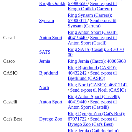
Krogh Optikk
67980650
/
Send e-post
til
Krogh Optikk (Carrera)
Ring Synsam (Carrera):
Synsam
67900011
/
Send e-post
til
Synsam (Carrera)
Ring Anton Sport (Casall):
Casall
Anton Sport
40419440
/
Send e-post
til
Anton Sport (Casall)
Ring SATS (Casall):
23 30 70
SATS
00
Casco
Jernia
Ring Jernia (Casco):
40005968
Ring Bjørklund (CASIO):
CASIO
Bjørklund
40432242
/
Send e-post
til
Bjørklund (CASIO)
Ring Norli (CASIO):
46812142
Norli
/
Send e-post
til Norli (CASIO)
Ring Anton Sport (Castelli):
Castelli
Anton Sport
40419440
/
Send e-post
til
Anton Sport (Castelli)
Ring Dyrego Zoo (Cat's Best):
Cat's Best
Dyrego Zoo
67971722
/
Send e-post
til
Dyrego Zoo (Cat's Best)
Ring Jernia (Cathrineholm):