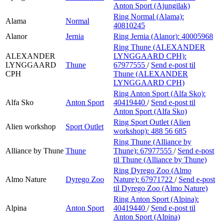
Anton Sport (Ajungilak)
Ring Normal (Alama):
Alama
Normal
40810245
Alanor
Jernia
Ring Jernia (Alanor):
40005968
Ring Thune (ALEXANDER
ALEXANDER
LYNGGAARD CPH):
LYNGGAARD
Thune
67977555
/
Send e-post
til
CPH
Thune (ALEXANDER
LYNGGAARD CPH)
Ring Anton Sport (Alfa Sko):
Alfa Sko
Anton Sport
40419440
/
Send e-post
til
Anton Sport (Alfa Sko)
Ring Sport Outlet (Alien
Alien workshop
Sport Outlet
workshop):
488 56 685
Ring Thune (Alliance by
Alliance by Thune
Thune
Thune):
67977555
/
Send e-post
til Thune (Alliance by Thune)
Ring Dyrego Zoo (Almo
Almo Nature
Dyrego Zoo
Nature):
67971722
/
Send e-post
til Dyrego Zoo (Almo Nature)
Ring Anton Sport (Alpina):
Alpina
Anton Sport
40419440
/
Send e-post
til
Anton Sport (Alpina)