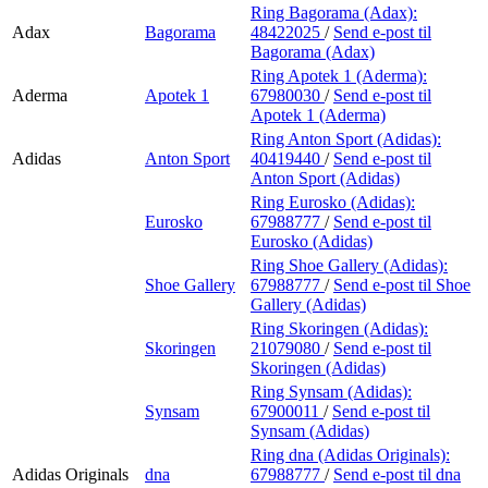
Ring Bagorama (Adax):
Adax
Bagorama
48422025
/
Send e-post
til
Bagorama (Adax)
Ring Apotek 1 (Aderma):
Aderma
Apotek 1
67980030
/
Send e-post
til
Apotek 1 (Aderma)
Ring Anton Sport (Adidas):
Adidas
Anton Sport
40419440
/
Send e-post
til
Anton Sport (Adidas)
Ring Eurosko (Adidas):
Eurosko
67988777
/
Send e-post
til
Eurosko (Adidas)
Ring Shoe Gallery (Adidas):
Shoe Gallery
67988777
/
Send e-post
til Shoe
Gallery (Adidas)
Ring Skoringen (Adidas):
Skoringen
21079080
/
Send e-post
til
Skoringen (Adidas)
Ring Synsam (Adidas):
Synsam
67900011
/
Send e-post
til
Synsam (Adidas)
Ring dna (Adidas Originals):
Adidas Originals
dna
67988777
/
Send e-post
til dna