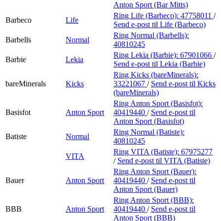
Anton Sport (Bar Mitts)
Ring Life (Barbeco):
47758011
/
Barbeco
Life
Send e-post
til Life (Barbeco)
Ring Normal (Barbells):
Barbells
Normal
40810245
Ring Lekia (Barbie):
67901066
/
Barbie
Lekia
Send e-post
til Lekia (Barbie)
Ring Kicks (bareMinerals):
bareMinerals
Kicks
33221067
/
Send e-post
til Kicks
(bareMinerals)
Ring Anton Sport (Basisfot):
Basisfot
Anton Sport
40419440
/
Send e-post
til
Anton Sport (Basisfot)
Ring Normal (Batiste):
Batiste
Normal
40810245
Ring VITA (Batiste):
67975277
VITA
/
Send e-post
til VITA (Batiste)
Ring Anton Sport (Bauer):
Bauer
Anton Sport
40419440
/
Send e-post
til
Anton Sport (Bauer)
Ring Anton Sport (BBB):
BBB
Anton Sport
40419440
/
Send e-post
til
Anton Sport (BBB)