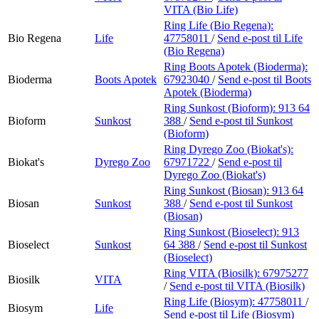
VITA (Bio Life)
Ring Life (Bio Regena):
Bio Regena
Life
47758011
/
Send e-post
til Life
(Bio Regena)
Ring Boots Apotek (Bioderma):
Bioderma
Boots Apotek
67923040
/
Send e-post
til Boots
Apotek (Bioderma)
Ring Sunkost (Bioform):
913 64
Bioform
Sunkost
388
/
Send e-post
til Sunkost
(Bioform)
Ring Dyrego Zoo (Biokat's):
Biokat's
Dyrego Zoo
67971722
/
Send e-post
til
Dyrego Zoo (Biokat's)
Ring Sunkost (Biosan):
913 64
Biosan
Sunkost
388
/
Send e-post
til Sunkost
(Biosan)
Ring Sunkost (Bioselect):
913
Bioselect
Sunkost
64 388
/
Send e-post
til Sunkost
(Bioselect)
Ring VITA (Biosilk):
67975277
Biosilk
VITA
/
Send e-post
til VITA (Biosilk)
Ring Life (Biosym):
47758011
/
Biosym
Life
Send e-post
til Life (Biosym)