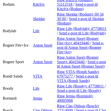
Bodum
Kitch'n
51112518
/
Send e-post
til
Kitch'n (Bodum)
Ring Skeidar (Bodum):
69 34
Skeidar
30 00
/
Send e-post
til Skeidar
(Bodum)
Ring Life (Bodylab):
47758011
Bodylab
Life
/
Send e-post
til Life (Bodylab)
Ring Anton Sport (Bogner
Fire+Ice):
40419440
/
Send e-
Bogner Fire+Ice
Anton Sport
post
til Anton Sport (Bogner
Fire+Ice)
Ring Anton Sport (Bogner
Bogner Sport
Anton Sport
Sport):
40419440
/
Send e-post
til Anton Sport (Bogner Sport)
Ring VITA (Bondi Sands):
Bondi Sands
VITA
67975277
/
Send e-post
til
VITA (Bondi Sands)
Ring Life (Boody):
47758011
/
Boody
Life
Send e-post
til Life (Boody)
Ring Jernia (Bormioli):
Bormioli
Jernia
40005968
Ring Clas Ohlson (Bosch):
Bosch
Clas Ohlson
23214000
/
Send e-post
til Clas