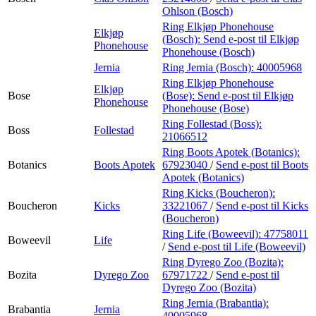
Ohlson (Bosch)
Ring Elkjøp Phonehouse
Elkjøp
(Bosch):
Send e-post
til Elkjøp
Phonehouse
Phonehouse (Bosch)
Jernia
Ring Jernia (Bosch):
40005968
Ring Elkjøp Phonehouse
Elkjøp
Bose
(Bose):
Send e-post
til Elkjøp
Phonehouse
Phonehouse (Bose)
Ring Follestad (Boss):
Boss
Follestad
21066512
Ring Boots Apotek (Botanics):
Botanics
Boots Apotek
67923040
/
Send e-post
til Boots
Apotek (Botanics)
Ring Kicks (Boucheron):
Boucheron
Kicks
33221067
/
Send e-post
til Kicks
(Boucheron)
Ring Life (Boweevil):
47758011
Boweevil
Life
/
Send e-post
til Life (Boweevil)
Ring Dyrego Zoo (Bozita):
Bozita
Dyrego Zoo
67971722
/
Send e-post
til
Dyrego Zoo (Bozita)
Ring Jernia (Brabantia):
Brabantia
Jernia
40005968