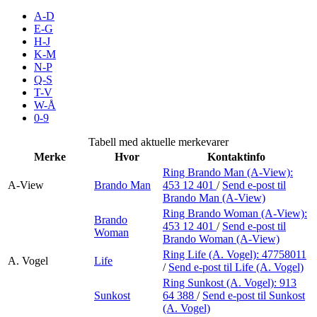
Inspirasjon
A-D
E-G
H-J
K-M
N-P
Søk
Q-S
T-V
W-Å
0-9
Åpningstider
Tabell med aktuelle merkevarer
Merke
Hvor
Kontaktinfo
Praktisk informasjon
Ring Brando Man (A-View):
A-View
Brando Man
453 12 401
/
Send e-post
til
Ledige stillinger
Brando Man (A-View)
Magasin
Ring Brando Woman (A-View):
Brando
453 12 401
/
Send e-post
til
Woman
Brando Woman (A-View)
Butikker
Ring Life (A. Vogel):
47758011
A. Vogel
Life
Gavekort
/
Send e-post
til Life (A. Vogel)
Ring Sunkost (A. Vogel):
913
Best på service
Sunkost
64 388
/
Send e-post
til Sunkost
(A. Vogel)