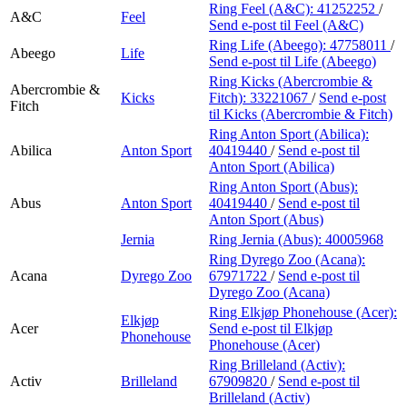
Finn frem
Ring Feel (A&C):
41252252
/
A&C
Feel
Send e-post
til Feel (A&C)
Ring Life (Abeego):
47758011
/
Abeego
Life
Send e-post
til Life (Abeego)
Ring Kicks (Abercrombie &
Abercrombie &
Kicks
Fitch):
33221067
/
Send e-post
Fitch
til Kicks (Abercrombie & Fitch)
Ring Anton Sport (Abilica):
Abilica
Anton Sport
40419440
/
Send e-post
til
Anton Sport (Abilica)
Ring Anton Sport (Abus):
Abus
Anton Sport
40419440
/
Send e-post
til
Anton Sport (Abus)
Jernia
Ring Jernia (Abus):
40005968
Ring Dyrego Zoo (Acana):
Acana
Dyrego Zoo
67971722
/
Send e-post
til
Dyrego Zoo (Acana)
Ring Elkjøp Phonehouse (Acer):
Elkjøp
Acer
Send e-post
til Elkjøp
Phonehouse
Phonehouse (Acer)
Ring Brilleland (Activ):
Activ
Brilleland
67909820
/
Send e-post
til
Brilleland (Activ)