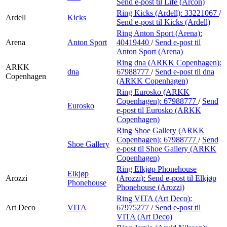
Send e-post
til Life (Arcon)
Ring Kicks (Ardell):
33221067
/
Ardell
Kicks
Send e-post
til Kicks (Ardell)
Ring Anton Sport (Arena):
Arena
Anton Sport
40419440
/
Send e-post
til
Anton Sport (Arena)
Ring dna (ARKK Copenhagen):
ARKK
dna
67988777
/
Send e-post
til dna
Copenhagen
(ARKK Copenhagen)
Ring Eurosko (ARKK
Copenhagen):
67988777
/
Send
Eurosko
e-post
til Eurosko (ARKK
Copenhagen)
Ring Shoe Gallery (ARKK
Copenhagen):
67988777
/
Send
Shoe Gallery
e-post
til Shoe Gallery (ARKK
Copenhagen)
Ring Elkjøp Phonehouse
Elkjøp
Arozzi
(Arozzi):
Send e-post
til Elkjøp
Phonehouse
Phonehouse (Arozzi)
Ring VITA (Art Deco):
Art Deco
VITA
67975277
/
Send e-post
til
VITA (Art Deco)