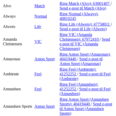
Ring Match (Alvo):
63001407
/
Alvo
Match
Send e-post
til Match (Alvo)
Ring Normal (Always):
Always
Normal
40810245
Ring Life (Alwero):
47758011
/
Alwero
Life
Send e-post
til Life (Alwero)
Ring VIC (Amanda
Amanda
Christensen):
67972410
/
Send
VIC
Christensen
e-post
til VIC (Amanda
Christensen)
Ring Anton Sport (Amazonas):
Amazonas
Anton Sport
40419440
/
Send e-post
til
Anton Sport (Amazonas)
Ring Feel (Ambiente):
Ambiente
Feel
41252252
/
Send e-post
til Feel
(Ambiente)
Ring Feel (Amundsen):
Amundsen
Feel
41252252
/
Send e-post
til Feel
(Amundsen)
Ring Anton Sport (Amundsen
Sports):
40419440
/
Send e-post
Amundsen Sports
Anton Sport
til Anton Sport (Amundsen
Sports)