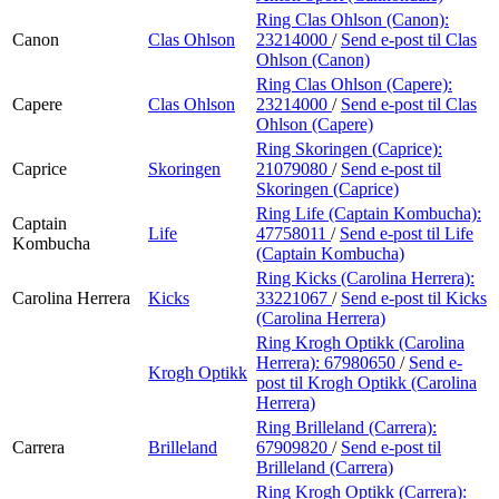
Ring Clas Ohlson (Canon):
Canon
Clas Ohlson
23214000
/
Send e-post
til Clas
Ohlson (Canon)
Ring Clas Ohlson (Capere):
Capere
Clas Ohlson
23214000
/
Send e-post
til Clas
Ohlson (Capere)
Ring Skoringen (Caprice):
Caprice
Skoringen
21079080
/
Send e-post
til
Skoringen (Caprice)
Ring Life (Captain Kombucha):
Captain
Life
47758011
/
Send e-post
til Life
Kombucha
(Captain Kombucha)
Ring Kicks (Carolina Herrera):
Carolina Herrera
Kicks
33221067
/
Send e-post
til Kicks
(Carolina Herrera)
Ring Krogh Optikk (Carolina
Herrera):
67980650
/
Send e-
Krogh Optikk
post
til Krogh Optikk (Carolina
Herrera)
Ring Brilleland (Carrera):
Carrera
Brilleland
67909820
/
Send e-post
til
Brilleland (Carrera)
Ring Krogh Optikk (Carrera):