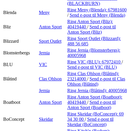
(BLACKBURN)
Ring Meny (Blenda):
67981600
Blenda
Meny
/
Send e-post
til Meny (Blenda)
Ring Anton Sport (Bliz):
Bliz
Anton Sport
40419440
/
Send e-post
til
Anton Sport (Bliz)
Ring Sport Outlet (Blizzard):
Blizzard
Sport Outlet
488 56 685
Ring Jernia (Blomsterbergs):
Blomsterbergs
Jernia
40005968
Ring VIC (BLU):
67972410
/
BLU
VIC
Send e-post
til VIC (BLU)
Ring Clas Ohlson (Blåtind):
Blåtind
Clas Ohlson
23214000
/
Send e-post
til Clas
Ohlson (Blåtind)
Jernia
Ring Jernia (Blåtind):
40005968
Ring Anton Sport (Boatboot):
Boatboot
Anton Sport
40419440
/
Send e-post
til
Anton Sport (Boatboot)
Ring Skeidar (BoConcept):
69
BoConcept
Skeidar
34 30 00
/
Send e-post
til
Skeidar (BoConcept)
Ring Kitch'n (Bodum):