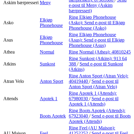
Askim bærpresseri
Meny
e-post
til Meny (Askim
bærpresseri)
Ring Elkjøp Phonehouse
Elkjøp
Asko
(Asko):
Send e-post
til Elkjøp
Phonehouse
Phonehouse (Asko)
Ring Elkjøp Phonehouse
Elkjøp
Asus
(Asus):
Send e-post
til Elkjøp
Phonehouse
Phonehouse (Asus)
Athea
Normal
Ring Normal (Athea):
40810245
Ring Sunkost (Atkins):
913 64
Atkins
Sunkost
388
/
Send e-post
til Sunkost
(Atkins)
Ring Anton Sport (Atran Velo):
Atran Velo
Anton Sport
40419440
/
Send e-post
til
Anton Sport (Atran Velo)
Ring Apotek 1 (Attends):
Attends
Apotek 1
67980030
/
Send e-post
til
Apotek 1 (Attends)
Ring Boots Apotek (Attends):
Boots Apotek
67923040
/
Send e-post
til Boots
Apotek (Attends)
Ring Feel (AU Maison):
AU Maison
Feel
41252252
/
Send e-post
til Feel