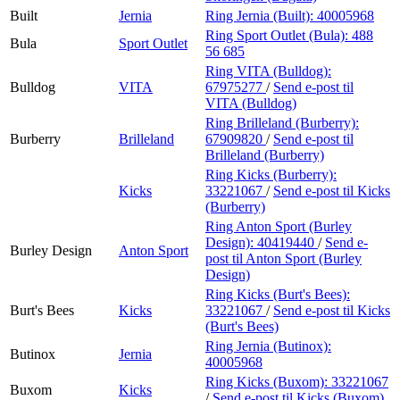
Built
Jernia
Ring Jernia (Built):
40005968
Ring Sport Outlet (Bula):
488
Bula
Sport Outlet
56 685
Ring VITA (Bulldog):
Bulldog
VITA
67975277
/
Send e-post
til
VITA (Bulldog)
Ring Brilleland (Burberry):
Burberry
Brilleland
67909820
/
Send e-post
til
Brilleland (Burberry)
Ring Kicks (Burberry):
Kicks
33221067
/
Send e-post
til Kicks
(Burberry)
Ring Anton Sport (Burley
Design):
40419440
/
Send e-
Burley Design
Anton Sport
post
til Anton Sport (Burley
Design)
Ring Kicks (Burt's Bees):
Burt's Bees
Kicks
33221067
/
Send e-post
til Kicks
(Burt's Bees)
Ring Jernia (Butinox):
Butinox
Jernia
40005968
Ring Kicks (Buxom):
33221067
Buxom
Kicks
/
Send e-post
til Kicks (Buxom)