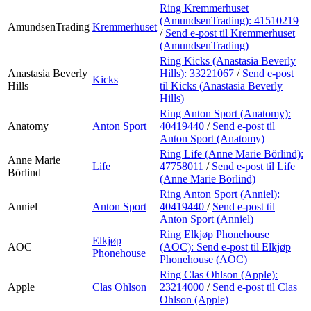
Ring Kremmerhuset
(AmundsenTrading):
41510219
AmundsenTrading
Kremmerhuset
/
Send e-post
til Kremmerhuset
(AmundsenTrading)
Ring Kicks (Anastasia Beverly
Anastasia Beverly
Hills):
33221067
/
Send e-post
Kicks
Hills
til Kicks (Anastasia Beverly
Hills)
Ring Anton Sport (Anatomy):
Anatomy
Anton Sport
40419440
/
Send e-post
til
Anton Sport (Anatomy)
Ring Life (Anne Marie Börlind):
Anne Marie
Life
47758011
/
Send e-post
til Life
Börlind
(Anne Marie Börlind)
Ring Anton Sport (Anniel):
Anniel
Anton Sport
40419440
/
Send e-post
til
Anton Sport (Anniel)
Ring Elkjøp Phonehouse
Elkjøp
AOC
(AOC):
Send e-post
til Elkjøp
Phonehouse
Phonehouse (AOC)
Ring Clas Ohlson (Apple):
Apple
Clas Ohlson
23214000
/
Send e-post
til Clas
Ohlson (Apple)