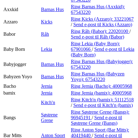
Ring Barnas Hus (Axxkid):
Axxkid
Barnas Hus
67543220
Ring Kicks (Azzaro):
33221067
Azzaro
Kicks
/
Send e-post
til Kicks (Azzaro)
Ring Råh (Babor):
22020100
/
Babor
Råh
Send e-post
til Råh (Babor)
Ring Lekia (Baby Born):
Baby Born
Lekia
67901066
/
Send e-post
til Lekia
(Baby Born)
Ring Barnas Hus (Babyjogger):
Babyjogger
Barnas Hus
67543220
Ring Barnas Hus (Babyzen
Babyzen Yoyo
Barnas Hus
Yoyo):
67543220
Bacho
Jernia
Ring Jernia (Bacho):
40005968
bamix
Jernia
Ring Jernia (bamix):
40005968
Ring Kitch'n (bamix):
51112518
Kitch'n
/
Send e-post
til Kitch'n (bamix)
Ring Søstrene Grene (Bangs):
Søstrene
Bangs
96945191
/
Send e-post
til
Grene
Søstrene Grene (Bangs)
Ring Anton Sport (Bar Mitts):
Bar Mitts
Anton Sport
40419440
/
Send e-post
til