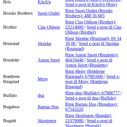
Brix
Kitch'n
Send e-post
til Kitch'n (Brix)
Ring Sport Outlet (Brooks
Brooks Brothers
Sport Outlet
Brothers):
488 56 685
Ring Clas Ohlson (Brother):
Brother
Clas Ohlson
23214000
/
Send e-post
til Clas
Ohlson (Brother)
Ring Skeidar (Brunstad):
69 34
Brunstad
Skeidar
30 00
/
Send e-post
til Skeidar
(Brunstad)
Ring Anton Sport (Brusletto):
Brusletto
Anton Sport
40419440
/
Send e-post
til
Anton Sport (Brusletto)
Ring Meny (Brødrene
Brødrene
Ringstad):
67981600
/
Send e-
Meny
Ringstad
post
til Meny (Brødrene
Ringstad)
Ring dna (Buffalo):
67988777
/
Buffalo
dna
Send e-post
til dna (Buffalo)
Ring Barnas Hus (Bugaboo):
Bugaboo
Barnas Hus
67543220
Ring Skoringen (Bugatti):
Bugatti
Skoringen
21079080
/
Send e-post
til
Skoringen (Bugatti)