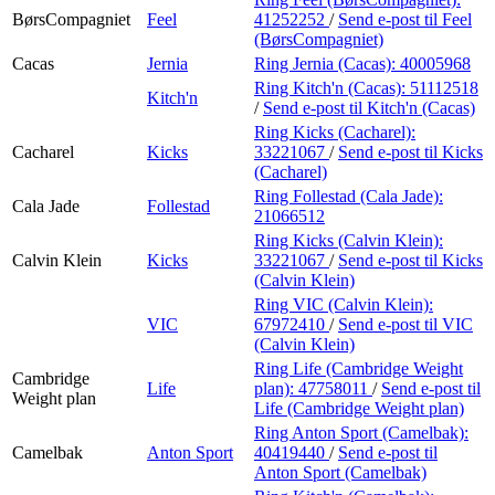
BørsCompagniet
Feel
41252252
/
Send e-post
til Feel
(BørsCompagniet)
Cacas
Jernia
Ring Jernia (Cacas):
40005968
Ring Kitch'n (Cacas):
51112518
Kitch'n
/
Send e-post
til Kitch'n (Cacas)
Ring Kicks (Cacharel):
Cacharel
Kicks
33221067
/
Send e-post
til Kicks
(Cacharel)
Ring Follestad (Cala Jade):
Cala Jade
Follestad
21066512
Ring Kicks (Calvin Klein):
Calvin Klein
Kicks
33221067
/
Send e-post
til Kicks
(Calvin Klein)
Ring VIC (Calvin Klein):
VIC
67972410
/
Send e-post
til VIC
(Calvin Klein)
Ring Life (Cambridge Weight
Cambridge
Life
plan):
47758011
/
Send e-post
til
Weight plan
Life (Cambridge Weight plan)
Ring Anton Sport (Camelbak):
Camelbak
Anton Sport
40419440
/
Send e-post
til
Anton Sport (Camelbak)