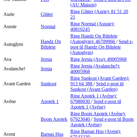
(AU Maison)
Ring Glitter (Aurie):
81 51 20
Aurie
Glitter
21
Ring Normal (Aussie):
Aussie
Normal
40810245
Ring Handz On Bilpleie
Handz On
(Autoglym):
46709966
/
Send e-
Autoglym
Bilpleie
post
til Handz On Bilpleie
(Autoglym)
Ava
Jernia
Ring Jernia (Ava):
40005968
Ring Jernia (Avalanche!):
Avalanche!
Jernia
40005968
Ring Sunkost (Avant Garden):
Avant Garden
Sunkost
913 64 388
/
Send e-post
til
Sunkost (Avant Garden)
Ring Apotek 1 (Avène):
Avène
Apotek 1
67980030
/
Send e-post
til
Apotek 1 (Avène)
Ring Boots Apotek (Avène):
Boots Apotek
67923040
/
Send e-post
til Boots
Apotek (Avène)
Ring Barnas Hus (Avent):
Avent
Barnas Hus
67543220