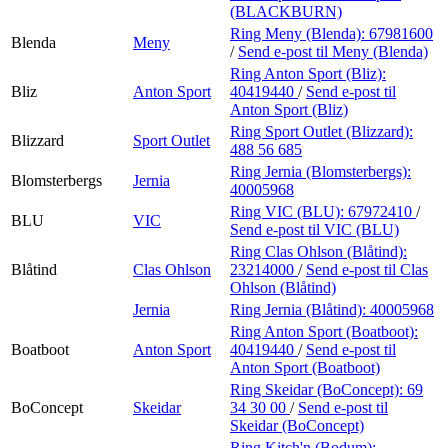
(BLACKBURN)
Ring Meny (Blenda):
67981600
Blenda
Meny
/
Send e-post
til Meny (Blenda)
Ring Anton Sport (Bliz):
Bliz
Anton Sport
40419440
/
Send e-post
til
Anton Sport (Bliz)
Ring Sport Outlet (Blizzard):
Blizzard
Sport Outlet
488 56 685
Ring Jernia (Blomsterbergs):
Blomsterbergs
Jernia
40005968
Ring VIC (BLU):
67972410
/
BLU
VIC
Send e-post
til VIC (BLU)
Ring Clas Ohlson (Blåtind):
Blåtind
Clas Ohlson
23214000
/
Send e-post
til Clas
Ohlson (Blåtind)
Jernia
Ring Jernia (Blåtind):
40005968
Ring Anton Sport (Boatboot):
Boatboot
Anton Sport
40419440
/
Send e-post
til
Anton Sport (Boatboot)
Ring Skeidar (BoConcept):
69
BoConcept
Skeidar
34 30 00
/
Send e-post
til
Skeidar (BoConcept)
Ring Kitch'n (Bodum):