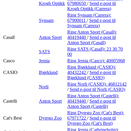
Krogh Optikk
67980650
/
Send e-post
til
Krogh Optikk (Carrera)
Ring Synsam (Carrera):
Synsam
67900011
/
Send e-post
til
Synsam (Carrera)
Ring Anton Sport (Casall):
Casall
Anton Sport
40419440
/
Send e-post
til
Anton Sport (Casall)
Ring SATS (Casall):
23 30 70
SATS
00
Casco
Jernia
Ring Jernia (Casco):
40005968
Ring Bjørklund (CASIO):
CASIO
Bjørklund
40432242
/
Send e-post
til
Bjørklund (CASIO)
Ring Norli (CASIO):
46812142
Norli
/
Send e-post
til Norli (CASIO)
Ring Anton Sport (Castelli):
Castelli
Anton Sport
40419440
/
Send e-post
til
Anton Sport (Castelli)
Ring Dyrego Zoo (Cat's Best):
Cat's Best
Dyrego Zoo
67971722
/
Send e-post
til
Dyrego Zoo (Cat's Best)
Ring Jernia (Cathrineholm):