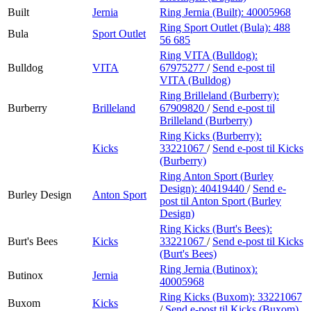
Built
Jernia
Ring Jernia (Built):
40005968
Ring Sport Outlet (Bula):
488
Bula
Sport Outlet
56 685
Ring VITA (Bulldog):
Bulldog
VITA
67975277
/
Send e-post
til
VITA (Bulldog)
Ring Brilleland (Burberry):
Burberry
Brilleland
67909820
/
Send e-post
til
Brilleland (Burberry)
Ring Kicks (Burberry):
Kicks
33221067
/
Send e-post
til Kicks
(Burberry)
Ring Anton Sport (Burley
Design):
40419440
/
Send e-
Burley Design
Anton Sport
post
til Anton Sport (Burley
Design)
Ring Kicks (Burt's Bees):
Burt's Bees
Kicks
33221067
/
Send e-post
til Kicks
(Burt's Bees)
Ring Jernia (Butinox):
Butinox
Jernia
40005968
Ring Kicks (Buxom):
33221067
Buxom
Kicks
/
Send e-post
til Kicks (Buxom)