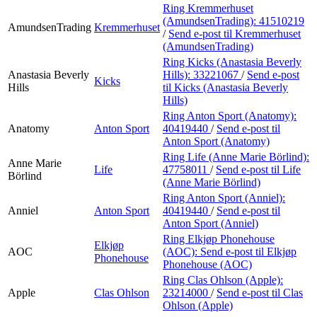
Ring Kremmerhuset
(AmundsenTrading):
41510219
AmundsenTrading
Kremmerhuset
/
Send e-post
til Kremmerhuset
(AmundsenTrading)
Ring Kicks (Anastasia Beverly
Anastasia Beverly
Hills):
33221067
/
Send e-post
Kicks
Hills
til Kicks (Anastasia Beverly
Hills)
Ring Anton Sport (Anatomy):
Anatomy
Anton Sport
40419440
/
Send e-post
til
Anton Sport (Anatomy)
Ring Life (Anne Marie Börlind):
Anne Marie
Life
47758011
/
Send e-post
til Life
Börlind
(Anne Marie Börlind)
Ring Anton Sport (Anniel):
Anniel
Anton Sport
40419440
/
Send e-post
til
Anton Sport (Anniel)
Ring Elkjøp Phonehouse
Elkjøp
AOC
(AOC):
Send e-post
til Elkjøp
Phonehouse
Phonehouse (AOC)
Ring Clas Ohlson (Apple):
Apple
Clas Ohlson
23214000
/
Send e-post
til Clas
Ohlson (Apple)