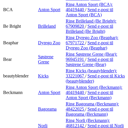
Ring Anton Sport (BCA):
BCA
Anton Sport
40419440
/
Send e-post
til
Anton Sport (BCA)
Ring Brilleland (Be Bright):
Be Bright
Brilleland
67909820
/
Send e-post
til
Brilleland (Be Bright)
Ring Dyrego Zoo (Beaphar):
Beaphar
Dyrego Zoo
67971722
/
Send e-post
til
Dyrego Zoo (Beaphar)
Ring Søstrene Grene (Bear):
Søstrene
Bear
96945191
/
Send e-post
til
Grene
Søstrene Grene (Bear)
Ring Kicks (beautyblender):
beautyblender
Kicks
33221067
/
Send e-post
til Kicks
(beautyblender)
Ring Anton Sport (Beckmann):
Beckmann
Anton Sport
40419440
/
Send e-post
til
Anton Sport (Beckmann)
Ring Bagorama (Beckmann):
Bagorama
48422025
/
Send e-post
til
Bagorama (Beckmann)
Ring Norli (Beckmann):
Norli
46812142
/
Send e-post
til Norli