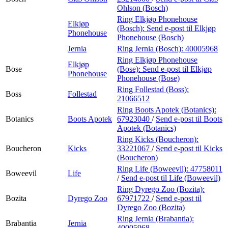
Ohlson (Bosch)
Ring Elkjøp Phonehouse
Elkjøp
(Bosch):
Send e-post
til Elkjøp
Phonehouse
Phonehouse (Bosch)
Jernia
Ring Jernia (Bosch):
40005968
Ring Elkjøp Phonehouse
Elkjøp
Bose
(Bose):
Send e-post
til Elkjøp
Phonehouse
Phonehouse (Bose)
Ring Follestad (Boss):
Boss
Follestad
21066512
Ring Boots Apotek (Botanics):
Botanics
Boots Apotek
67923040
/
Send e-post
til Boots
Apotek (Botanics)
Ring Kicks (Boucheron):
Boucheron
Kicks
33221067
/
Send e-post
til Kicks
(Boucheron)
Ring Life (Boweevil):
47758011
Boweevil
Life
/
Send e-post
til Life (Boweevil)
Ring Dyrego Zoo (Bozita):
Bozita
Dyrego Zoo
67971722
/
Send e-post
til
Dyrego Zoo (Bozita)
Ring Jernia (Brabantia):
Brabantia
Jernia
40005968