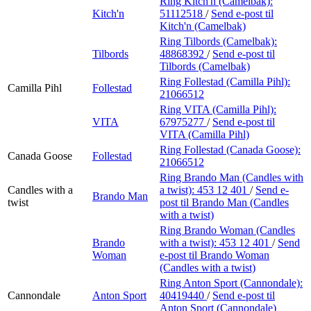
Ring Kitch'n (Camelbak):
Kitch'n
51112518
/
Send e-post
til
Kitch'n (Camelbak)
Ring Tilbords (Camelbak):
Tilbords
48868392
/
Send e-post
til
Tilbords (Camelbak)
Ring Follestad (Camilla Pihl):
Camilla Pihl
Follestad
21066512
Ring VITA (Camilla Pihl):
VITA
67975277
/
Send e-post
til
VITA (Camilla Pihl)
Ring Follestad (Canada Goose):
Canada Goose
Follestad
21066512
Ring Brando Man (Candles with
Candles with a
a twist):
453 12 401
/
Send e-
Brando Man
twist
post
til Brando Man (Candles
with a twist)
Ring Brando Woman (Candles
Brando
with a twist):
453 12 401
/
Send
Woman
e-post
til Brando Woman
(Candles with a twist)
Ring Anton Sport (Cannondale):
Cannondale
Anton Sport
40419440
/
Send e-post
til
Anton Sport (Cannondale)