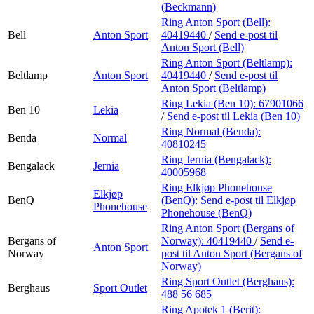
(Beckmann)
Ring Anton Sport (Bell):
Bell
Anton Sport
40419440
/
Send e-post
til
Anton Sport (Bell)
Ring Anton Sport (Beltlamp):
Beltlamp
Anton Sport
40419440
/
Send e-post
til
Anton Sport (Beltlamp)
Ring Lekia (Ben 10):
67901066
Ben 10
Lekia
/
Send e-post
til Lekia (Ben 10)
Ring Normal (Benda):
Benda
Normal
40810245
Ring Jernia (Bengalack):
Bengalack
Jernia
40005968
Ring Elkjøp Phonehouse
Elkjøp
BenQ
(BenQ):
Send e-post
til Elkjøp
Phonehouse
Phonehouse (BenQ)
Ring Anton Sport (Bergans of
Bergans of
Norway):
40419440
/
Send e-
Anton Sport
Norway
post
til Anton Sport (Bergans of
Norway)
Ring Sport Outlet (Berghaus):
Berghaus
Sport Outlet
488 56 685
Ring Apotek 1 (Berit):