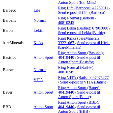
Anton Sport (Bar Mitts)
Ring Life (Barbeco):
47758011
/
Barbeco
Life
Send e-post
til Life (Barbeco)
Ring Normal (Barbells):
Barbells
Normal
40810245
Ring Lekia (Barbie):
67901066
/
Barbie
Lekia
Send e-post
til Lekia (Barbie)
Ring Kicks (bareMinerals):
bareMinerals
Kicks
33221067
/
Send e-post
til Kicks
(bareMinerals)
Ring Anton Sport (Basisfot):
Basisfot
Anton Sport
40419440
/
Send e-post
til
Anton Sport (Basisfot)
Ring Normal (Batiste):
Batiste
Normal
40810245
Ring VITA (Batiste):
67975277
VITA
/
Send e-post
til VITA (Batiste)
Ring Anton Sport (Bauer):
Bauer
Anton Sport
40419440
/
Send e-post
til
Anton Sport (Bauer)
Ring Anton Sport (BBB):
BBB
Anton Sport
40419440
/
Send e-post
til
Anton Sport (BBB)