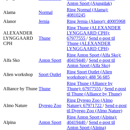
Anton Sport (Ajungilak)
Ring Normal (Alama):
Alama
Normal
40810245
Alanor
Jernia
Ring Jernia (Alanor):
40005968
Ring Thune (ALEXANDER
ALEXANDER
LYNGGAARD CPH):
LYNGGAARD
Thune
67977555
/
Send e-post
til
CPH
Thune (ALEXANDER
LYNGGAARD CPH)
Ring Anton Sport (Alfa Sko):
Alfa Sko
Anton Sport
40419440
/
Send e-post
til
Anton Sport (Alfa Sko)
Ring Sport Outlet (Alien
Alien workshop
Sport Outlet
workshop):
488 56 685
Ring Thune (Alliance by
Alliance by Thune
Thune
Thune):
67977555
/
Send e-post
til Thune (Alliance by Thune)
Ring Dyrego Zoo (Almo
Almo Nature
Dyrego Zoo
Nature):
67971722
/
Send e-post
til Dyrego Zoo (Almo Nature)
Ring Anton Sport (Alpina):
Alpina
Anton Sport
40419440
/
Send e-post
til
Anton Sport (Alpina)