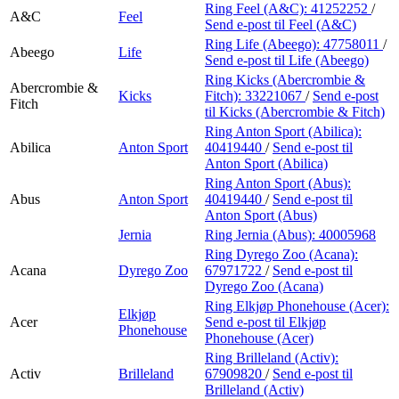
Finn frem
Ring Feel (A&C):
41252252
/
A&C
Feel
Send e-post
til Feel (A&C)
Ring Life (Abeego):
47758011
/
Abeego
Life
Send e-post
til Life (Abeego)
Ring Kicks (Abercrombie &
Abercrombie &
Kicks
Fitch):
33221067
/
Send e-post
Fitch
til Kicks (Abercrombie & Fitch)
Ring Anton Sport (Abilica):
Abilica
Anton Sport
40419440
/
Send e-post
til
Anton Sport (Abilica)
Ring Anton Sport (Abus):
Abus
Anton Sport
40419440
/
Send e-post
til
Anton Sport (Abus)
Jernia
Ring Jernia (Abus):
40005968
Ring Dyrego Zoo (Acana):
Acana
Dyrego Zoo
67971722
/
Send e-post
til
Dyrego Zoo (Acana)
Ring Elkjøp Phonehouse (Acer):
Elkjøp
Acer
Send e-post
til Elkjøp
Phonehouse
Phonehouse (Acer)
Ring Brilleland (Activ):
Activ
Brilleland
67909820
/
Send e-post
til
Brilleland (Activ)