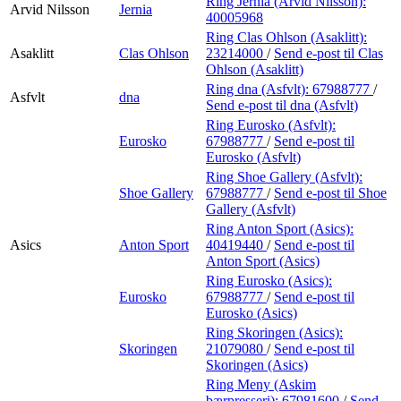
Ring Jernia (Arvid Nilsson):
Arvid Nilsson
Jernia
40005968
Ring Clas Ohlson (Asaklitt):
Asaklitt
Clas Ohlson
23214000
/
Send e-post
til Clas
Ohlson (Asaklitt)
Ring dna (Asfvlt):
67988777
/
Asfvlt
dna
Send e-post
til dna (Asfvlt)
Ring Eurosko (Asfvlt):
Eurosko
67988777
/
Send e-post
til
Eurosko (Asfvlt)
Ring Shoe Gallery (Asfvlt):
Shoe Gallery
67988777
/
Send e-post
til Shoe
Gallery (Asfvlt)
Ring Anton Sport (Asics):
Asics
Anton Sport
40419440
/
Send e-post
til
Anton Sport (Asics)
Ring Eurosko (Asics):
Eurosko
67988777
/
Send e-post
til
Eurosko (Asics)
Ring Skoringen (Asics):
Skoringen
21079080
/
Send e-post
til
Skoringen (Asics)
Ring Meny (Askim
bærpresseri):
67981600
/
Send