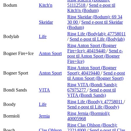
Bodum
Kitch'n
51112518
/
Send e-post
til
Kitch'n (Bodum)
Ring Skeidar (Bodum):
69 34
Skeidar
30 00
/
Send e-post
til Skeidar
(Bodum)
Ring Life (Bodylab):
47758011
Bodylab
Life
/
Send e-post
til Life (Bodylab)
Ring Anton Sport (Bogner
Fire+Ice):
40419440
/
Send e-
Bogner Fire+Ice
Anton Sport
post
til Anton Sport (Bogner
Fire+Ice)
Ring Anton Sport (Bogner
Bogner Sport
Anton Sport
Sport):
40419440
/
Send e-post
til Anton Sport (Bogner Sport)
Ring VITA (Bondi Sands):
Bondi Sands
VITA
67975277
/
Send e-post
til
VITA (Bondi Sands)
Ring Life (Boody):
47758011
/
Boody
Life
Send e-post
til Life (Boody)
Ring Jernia (Bormioli):
Bormioli
Jernia
40005968
Ring Clas Ohlson (Bosch):
Bosch
Clas Ohlson
23214000
/
Send e-post
til Clas