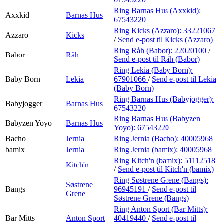
Ring Barnas Hus (Axxkid):
Axxkid
Barnas Hus
67543220
Ring Kicks (Azzaro):
33221067
Azzaro
Kicks
/
Send e-post
til Kicks (Azzaro)
Ring Råh (Babor):
22020100
/
Babor
Råh
Send e-post
til Råh (Babor)
Ring Lekia (Baby Born):
Baby Born
Lekia
67901066
/
Send e-post
til Lekia
(Baby Born)
Ring Barnas Hus (Babyjogger):
Babyjogger
Barnas Hus
67543220
Ring Barnas Hus (Babyzen
Babyzen Yoyo
Barnas Hus
Yoyo):
67543220
Bacho
Jernia
Ring Jernia (Bacho):
40005968
bamix
Jernia
Ring Jernia (bamix):
40005968
Ring Kitch'n (bamix):
51112518
Kitch'n
/
Send e-post
til Kitch'n (bamix)
Ring Søstrene Grene (Bangs):
Søstrene
Bangs
96945191
/
Send e-post
til
Grene
Søstrene Grene (Bangs)
Ring Anton Sport (Bar Mitts):
Bar Mitts
Anton Sport
40419440
/
Send e-post
til