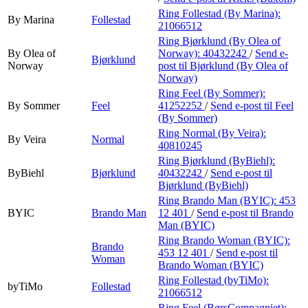
Ring Follestad (By Marina):
By Marina
Follestad
21066512
Ring Bjørklund (By Olea of
By Olea of
Norway):
40432242
/
Send e-
Bjørklund
Norway
post
til Bjørklund (By Olea of
Norway)
Ring Feel (By Sommer):
By Sommer
Feel
41252252
/
Send e-post
til Feel
(By Sommer)
Ring Normal (By Veira):
By Veira
Normal
40810245
Ring Bjørklund (ByBiehl):
ByBiehl
Bjørklund
40432242
/
Send e-post
til
Bjørklund (ByBiehl)
Ring Brando Man (BYIC):
453
BYIC
Brando Man
12 401
/
Send e-post
til Brando
Man (BYIC)
Ring Brando Woman (BYIC):
Brando
453 12 401
/
Send e-post
til
Woman
Brando Woman (BYIC)
Ring Follestad (byTiMo):
byTiMo
Follestad
21066512
Ring Feel (BørsCompagniet):