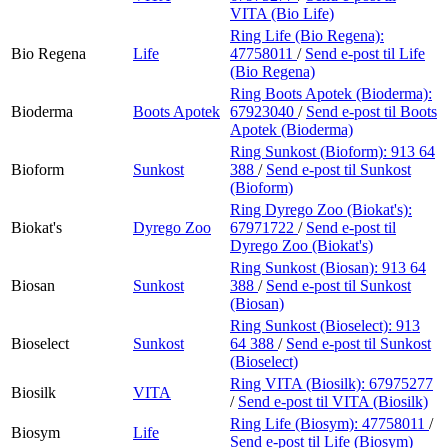
VITA (Bio Life)
Ring Life (Bio Regena):
Bio Regena
Life
47758011
/
Send e-post
til Life
(Bio Regena)
Ring Boots Apotek (Bioderma):
Bioderma
Boots Apotek
67923040
/
Send e-post
til Boots
Apotek (Bioderma)
Ring Sunkost (Bioform):
913 64
Bioform
Sunkost
388
/
Send e-post
til Sunkost
(Bioform)
Ring Dyrego Zoo (Biokat's):
Biokat's
Dyrego Zoo
67971722
/
Send e-post
til
Dyrego Zoo (Biokat's)
Ring Sunkost (Biosan):
913 64
Biosan
Sunkost
388
/
Send e-post
til Sunkost
(Biosan)
Ring Sunkost (Bioselect):
913
Bioselect
Sunkost
64 388
/
Send e-post
til Sunkost
(Bioselect)
Ring VITA (Biosilk):
67975277
Biosilk
VITA
/
Send e-post
til VITA (Biosilk)
Ring Life (Biosym):
47758011
/
Biosym
Life
Send e-post
til Life (Biosym)