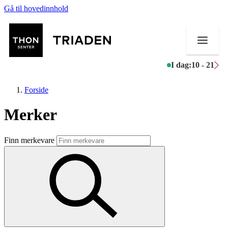
Gå til hovedinnhold
I dag:
10 - 21
Forside
Merker
Butikker
Finn merkevare
Mat og drikke
Helse
Aktiviteter
Tilbud