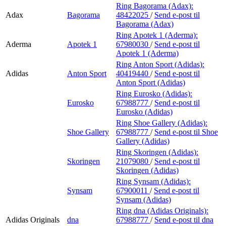
Ring Bagorama (Adax):
Adax
Bagorama
48422025
/
Send e-post
til
Bagorama (Adax)
Ring Apotek 1 (Aderma):
Aderma
Apotek 1
67980030
/
Send e-post
til
Apotek 1 (Aderma)
Ring Anton Sport (Adidas):
Adidas
Anton Sport
40419440
/
Send e-post
til
Anton Sport (Adidas)
Ring Eurosko (Adidas):
Eurosko
67988777
/
Send e-post
til
Eurosko (Adidas)
Ring Shoe Gallery (Adidas):
Shoe Gallery
67988777
/
Send e-post
til Shoe
Gallery (Adidas)
Ring Skoringen (Adidas):
Skoringen
21079080
/
Send e-post
til
Skoringen (Adidas)
Ring Synsam (Adidas):
Synsam
67900011
/
Send e-post
til
Synsam (Adidas)
Ring dna (Adidas Originals):
Adidas Originals
dna
67988777
/
Send e-post
til dna