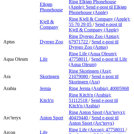
Ring Elkjøp Phonehouse
Elkjøp
(Apple):
Send e-post
til Elkjøp
Phonehouse
Phonehouse (Apple)
Ring Kjell & Company (Apple):
Kjell &
55 70 29 05
/
Send e-post
til
Company
Kjell & Company (Apple)
Ring Dyrego Zoo (Aptus):
Aptus
Dyrego Zoo
67971722
/
Send e-post
til
Dyrego Zoo (Aptus)
Ring Life (Aqua Oleum):
Aqua Oleum
Life
47758011
/
Send e-post
til Life
(Aqua Oleum)
Ring Skoringen (Ara):
Ara
Skoringen
21079080
/
Send e-post
til
Skoringen (Ara)
Arabia
Jernia
Ring Jernia (Arabia):
40005968
Ring Kitch'n (Arabia):
Kitch'n
51112518
/
Send e-post
til
Kitch'n (Arabia)
Ring Anton Sport (Arc'teryx):
Arc'teryx
Anton Sport
40419440
/
Send e-post
til
Anton Sport (Arc'teryx)
Ring Life (Arcon):
47758011
/
Arcon
Life