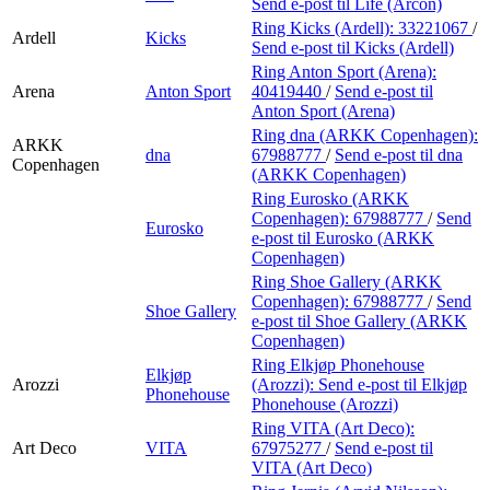
Send e-post
til Life (Arcon)
Ring Kicks (Ardell):
33221067
/
Ardell
Kicks
Send e-post
til Kicks (Ardell)
Ring Anton Sport (Arena):
Arena
Anton Sport
40419440
/
Send e-post
til
Anton Sport (Arena)
Ring dna (ARKK Copenhagen):
ARKK
dna
67988777
/
Send e-post
til dna
Copenhagen
(ARKK Copenhagen)
Ring Eurosko (ARKK
Copenhagen):
67988777
/
Send
Eurosko
e-post
til Eurosko (ARKK
Copenhagen)
Ring Shoe Gallery (ARKK
Copenhagen):
67988777
/
Send
Shoe Gallery
e-post
til Shoe Gallery (ARKK
Copenhagen)
Ring Elkjøp Phonehouse
Elkjøp
Arozzi
(Arozzi):
Send e-post
til Elkjøp
Phonehouse
Phonehouse (Arozzi)
Ring VITA (Art Deco):
Art Deco
VITA
67975277
/
Send e-post
til
VITA (Art Deco)