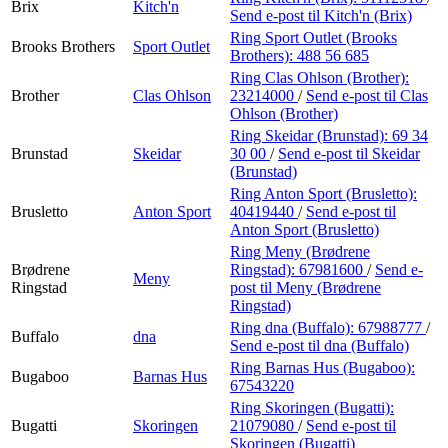
Brix
Kitch'n
Send e-post
til Kitch'n (Brix)
Ring Sport Outlet (Brooks
Brooks Brothers
Sport Outlet
Brothers):
488 56 685
Ring Clas Ohlson (Brother):
Brother
Clas Ohlson
23214000
/
Send e-post
til Clas
Ohlson (Brother)
Ring Skeidar (Brunstad):
69 34
Brunstad
Skeidar
30 00
/
Send e-post
til Skeidar
(Brunstad)
Ring Anton Sport (Brusletto):
Brusletto
Anton Sport
40419440
/
Send e-post
til
Anton Sport (Brusletto)
Ring Meny (Brødrene
Brødrene
Ringstad):
67981600
/
Send e-
Meny
Ringstad
post
til Meny (Brødrene
Ringstad)
Ring dna (Buffalo):
67988777
/
Buffalo
dna
Send e-post
til dna (Buffalo)
Ring Barnas Hus (Bugaboo):
Bugaboo
Barnas Hus
67543220
Ring Skoringen (Bugatti):
Bugatti
Skoringen
21079080
/
Send e-post
til
Skoringen (Bugatti)