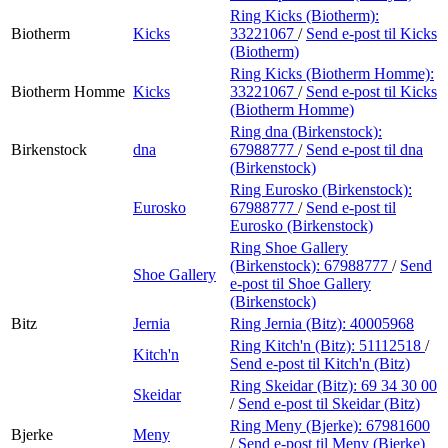
Ring Kicks (Biotherm):
Biotherm
Kicks
33221067
/
Send e-post
til Kicks
(Biotherm)
Ring Kicks (Biotherm Homme):
Biotherm Homme
Kicks
33221067
/
Send e-post
til Kicks
(Biotherm Homme)
Ring dna (Birkenstock):
Birkenstock
dna
67988777
/
Send e-post
til dna
(Birkenstock)
Ring Eurosko (Birkenstock):
Eurosko
67988777
/
Send e-post
til
Eurosko (Birkenstock)
Ring Shoe Gallery
(Birkenstock):
67988777
/
Send
Shoe Gallery
e-post
til Shoe Gallery
(Birkenstock)
Bitz
Jernia
Ring Jernia (Bitz):
40005968
Ring Kitch'n (Bitz):
51112518
/
Kitch'n
Send e-post
til Kitch'n (Bitz)
Ring Skeidar (Bitz):
69 34 30 00
Skeidar
/
Send e-post
til Skeidar (Bitz)
Ring Meny (Bjerke):
67981600
Bjerke
Meny
/
Send e-post
til Meny (Bjerke)