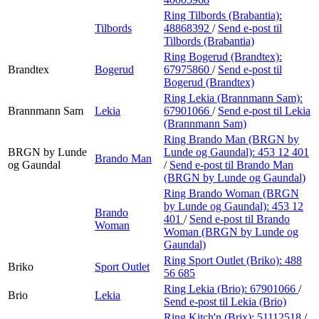
Ring Tilbords (Brabantia):
Tilbords
48868392
/
Send e-post
til
Tilbords (Brabantia)
Ring Bogerud (Brandtex):
Brandtex
Bogerud
67975860
/
Send e-post
til
Bogerud (Brandtex)
Ring Lekia (Brannmann Sam):
Brannmann Sam
Lekia
67901066
/
Send e-post
til Lekia
(Brannmann Sam)
Ring Brando Man (BRGN by
BRGN by Lunde
Lunde og Gaundal):
453 12 401
Brando Man
og Gaundal
/
Send e-post
til Brando Man
(BRGN by Lunde og Gaundal)
Ring Brando Woman (BRGN
by Lunde og Gaundal):
453 12
Brando
401
/
Send e-post
til Brando
Woman
Woman (BRGN by Lunde og
Gaundal)
Ring Sport Outlet (Briko):
488
Briko
Sport Outlet
56 685
Ring Lekia (Brio):
67901066
/
Brio
Lekia
Send e-post
til Lekia (Brio)
Ring Kitch'n (Brix):
51112518
/