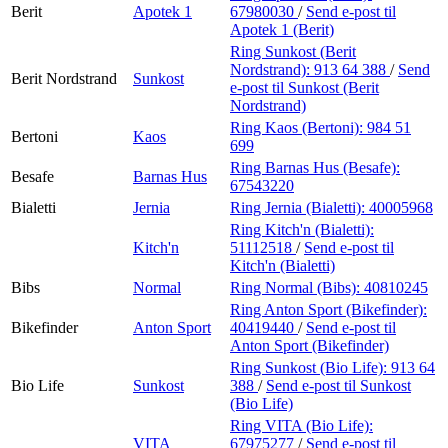
Berit
Apotek 1
67980030
/
Send e-post
til
Apotek 1 (Berit)
Ring Sunkost (Berit
Nordstrand):
913 64 388
/
Send
Berit Nordstrand
Sunkost
e-post
til Sunkost (Berit
Nordstrand)
Ring Kaos (Bertoni):
984 51
Bertoni
Kaos
699
Ring Barnas Hus (Besafe):
Besafe
Barnas Hus
67543220
Bialetti
Jernia
Ring Jernia (Bialetti):
40005968
Ring Kitch'n (Bialetti):
Kitch'n
51112518
/
Send e-post
til
Kitch'n (Bialetti)
Bibs
Normal
Ring Normal (Bibs):
40810245
Ring Anton Sport (Bikefinder):
Bikefinder
Anton Sport
40419440
/
Send e-post
til
Anton Sport (Bikefinder)
Ring Sunkost (Bio Life):
913 64
Bio Life
Sunkost
388
/
Send e-post
til Sunkost
(Bio Life)
Ring VITA (Bio Life):
VITA
67975277
/
Send e-post
til