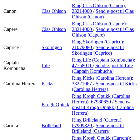
Ring Clas Ohlson (Canon):
Canon
Clas Ohlson
23214000
/
Send e-post
til Clas
Ohlson (Canon)
Ring Clas Ohlson (Capere):
Capere
Clas Ohlson
23214000
/
Send e-post
til Clas
Ohlson (Capere)
Ring Skoringen (Caprice):
Caprice
Skoringen
21079080
/
Send e-post
til
Skoringen (Caprice)
Ring Life (Captain Kombucha):
Captain
Life
47758011
/
Send e-post
til Life
Kombucha
(Captain Kombucha)
Ring Kicks (Carolina Herrera):
Carolina Herrera
Kicks
33221067
/
Send e-post
til Kicks
(Carolina Herrera)
Ring Krogh Optikk (Carolina
Herrera):
67980650
/
Send e-
Krogh Optikk
post
til Krogh Optikk (Carolina
Herrera)
Ring Brilleland (Carrera):
Carrera
Brilleland
67909820
/
Send e-post
til
Brilleland (Carrera)
Ring Krogh Optikk (Carrera):