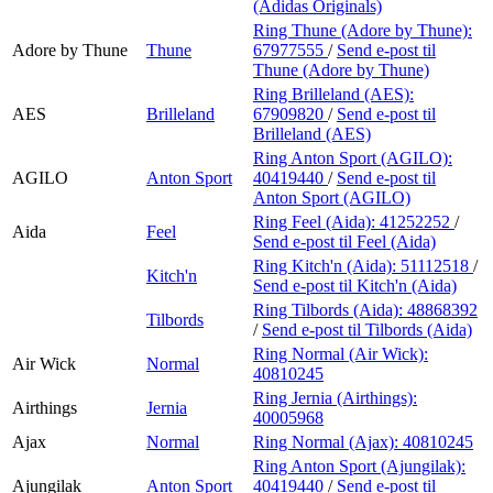
(Adidas Originals)
Ring Thune (Adore by Thune):
Adore by Thune
Thune
67977555
/
Send e-post
til
Thune (Adore by Thune)
Ring Brilleland (AES):
AES
Brilleland
67909820
/
Send e-post
til
Brilleland (AES)
Ring Anton Sport (AGILO):
AGILO
Anton Sport
40419440
/
Send e-post
til
Anton Sport (AGILO)
Ring Feel (Aida):
41252252
/
Aida
Feel
Send e-post
til Feel (Aida)
Ring Kitch'n (Aida):
51112518
/
Kitch'n
Send e-post
til Kitch'n (Aida)
Ring Tilbords (Aida):
48868392
Tilbords
/
Send e-post
til Tilbords (Aida)
Ring Normal (Air Wick):
Air Wick
Normal
40810245
Ring Jernia (Airthings):
Airthings
Jernia
40005968
Ajax
Normal
Ring Normal (Ajax):
40810245
Ring Anton Sport (Ajungilak):
Ajungilak
Anton Sport
40419440
/
Send e-post
til