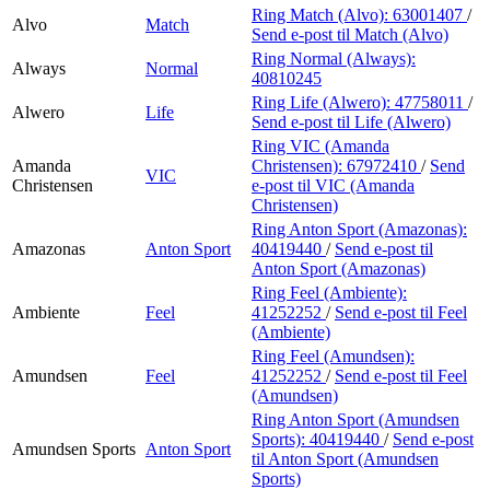
Ring Match (Alvo):
63001407
/
Alvo
Match
Send e-post
til Match (Alvo)
Ring Normal (Always):
Always
Normal
40810245
Ring Life (Alwero):
47758011
/
Alwero
Life
Send e-post
til Life (Alwero)
Ring VIC (Amanda
Amanda
Christensen):
67972410
/
Send
VIC
Christensen
e-post
til VIC (Amanda
Christensen)
Ring Anton Sport (Amazonas):
Amazonas
Anton Sport
40419440
/
Send e-post
til
Anton Sport (Amazonas)
Ring Feel (Ambiente):
Ambiente
Feel
41252252
/
Send e-post
til Feel
(Ambiente)
Ring Feel (Amundsen):
Amundsen
Feel
41252252
/
Send e-post
til Feel
(Amundsen)
Ring Anton Sport (Amundsen
Sports):
40419440
/
Send e-post
Amundsen Sports
Anton Sport
til Anton Sport (Amundsen
Sports)