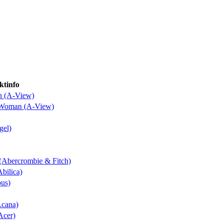
ktinfo
n (A-View)
o Woman (A-View)
gel)
 (Abercrombie & Fitch)
Abilica)
bus)
Acana)
Acer)