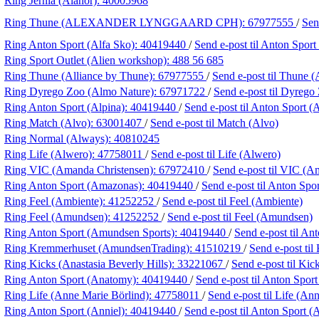
Ring Jernia (Alanor):
40005968
Ring Thune (ALEXANDER LYNGGAARD CPH):
67977555
/
Sen
Ring Anton Sport (Alfa Sko):
40419440
/
Send e-post
til Anton Sport
Ring Sport Outlet (Alien workshop):
488 56 685
Ring Thune (Alliance by Thune):
67977555
/
Send e-post
til Thune (
Ring Dyrego Zoo (Almo Nature):
67971722
/
Send e-post
til Dyrego
Ring Anton Sport (Alpina):
40419440
/
Send e-post
til Anton Sport (
Ring Match (Alvo):
63001407
/
Send e-post
til Match (Alvo)
Ring Normal (Always):
40810245
Ring Life (Alwero):
47758011
/
Send e-post
til Life (Alwero)
Ring VIC (Amanda Christensen):
67972410
/
Send e-post
til VIC (A
Ring Anton Sport (Amazonas):
40419440
/
Send e-post
til Anton Spo
Ring Feel (Ambiente):
41252252
/
Send e-post
til Feel (Ambiente)
Ring Feel (Amundsen):
41252252
/
Send e-post
til Feel (Amundsen)
Ring Anton Sport (Amundsen Sports):
40419440
/
Send e-post
til An
Ring Kremmerhuset (AmundsenTrading):
41510219
/
Send e-post
ti
Ring Kicks (Anastasia Beverly Hills):
33221067
/
Send e-post
til Kic
Ring Anton Sport (Anatomy):
40419440
/
Send e-post
til Anton Spor
Ring Life (Anne Marie Börlind):
47758011
/
Send e-post
til Life (An
Ring Anton Sport (Anniel):
40419440
/
Send e-post
til Anton Sport (