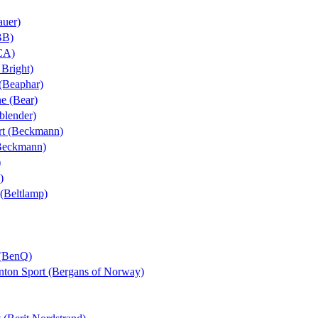
auer)
BB)
BCA)
 Bright)
 (Beaphar)
ne (Bear)
yblender)
ort (Beckmann)
(Beckmann)
)
)
 (Beltlamp)
 (BenQ)
Anton Sport (Bergans of Norway)