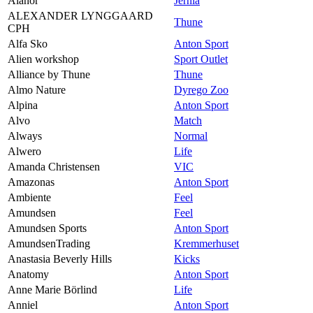
Alanor
Jernia
ALEXANDER LYNGGAARD
Thune
CPH
Alfa Sko
Anton Sport
Alien workshop
Sport Outlet
Alliance by Thune
Thune
Almo Nature
Dyrego Zoo
Alpina
Anton Sport
Alvo
Match
Always
Normal
Alwero
Life
Amanda Christensen
VIC
Amazonas
Anton Sport
Ambiente
Feel
Amundsen
Feel
Amundsen Sports
Anton Sport
AmundsenTrading
Kremmerhuset
Anastasia Beverly Hills
Kicks
Anatomy
Anton Sport
Anne Marie Börlind
Life
Anniel
Anton Sport