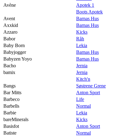
Avène
Apotek 1
Boots Apotek
Avent
Barnas Hus
Axxkid
Barnas Hus
Azzaro
Kicks
Babor
Råh
Baby Born
Lekia
Babyjogger
Barnas Hus
Babyzen Yoyo
Barnas Hus
Bacho
Jernia
bamix
Jernia
Kitch'n
Bangs
Søstrene Grene
Bar Mitts
Anton Sport
Barbeco
Life
Barbells
Normal
Barbie
Lekia
bareMinerals
Kicks
Basisfot
Anton Sport
Batiste
Normal