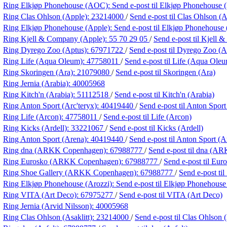
Ring Elkjøp Phonehouse (AOC):
Send e-post
til Elkjøp Phonehouse
Ring Clas Ohlson (Apple):
23214000
/
Send e-post
til Clas Ohlson (
Ring Elkjøp Phonehouse (Apple):
Send e-post
til Elkjøp Phonehouse
Ring Kjell & Company (Apple):
55 70 29 05
/
Send e-post
til Kjell
Ring Dyrego Zoo (Aptus):
67971722
/
Send e-post
til Dyrego Zoo (A
Ring Life (Aqua Oleum):
47758011
/
Send e-post
til Life (Aqua Ole
Ring Skoringen (Ara):
21079080
/
Send e-post
til Skoringen (Ara)
Ring Jernia (Arabia):
40005968
Ring Kitch'n (Arabia):
51112518
/
Send e-post
til Kitch'n (Arabia)
Ring Anton Sport (Arc'teryx):
40419440
/
Send e-post
til Anton Sport
Ring Life (Arcon):
47758011
/
Send e-post
til Life (Arcon)
Ring Kicks (Ardell):
33221067
/
Send e-post
til Kicks (Ardell)
Ring Anton Sport (Arena):
40419440
/
Send e-post
til Anton Sport (A
Ring dna (ARKK Copenhagen):
67988777
/
Send e-post
til dna (A
Ring Eurosko (ARKK Copenhagen):
67988777
/
Send e-post
til Eu
Ring Shoe Gallery (ARKK Copenhagen):
67988777
/
Send e-post
ti
Ring Elkjøp Phonehouse (Arozzi):
Send e-post
til Elkjøp Phonehouse
Ring VITA (Art Deco):
67975277
/
Send e-post
til VITA (Art Deco)
Ring Jernia (Arvid Nilsson):
40005968
Ring Clas Ohlson (Asaklitt):
23214000
/
Send e-post
til Clas Ohlson (