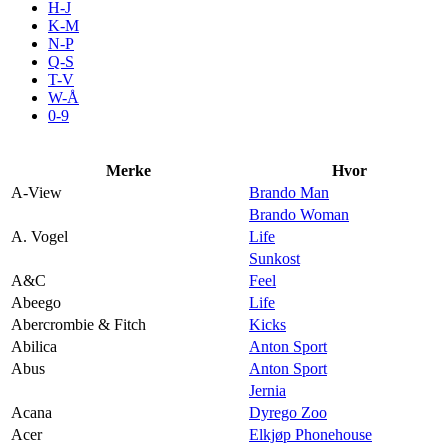
H-J
Aktiviteter
K-M
N-P
Q-S
T-V
Tilbud
W-Å
0-9
Inspirasjon
Merke
Hvor
A-View
Brando Man
Brando Woman
A. Vogel
Life
Søk
Sunkost
A&C
Feel
Abeego
Life
Abercrombie & Fitch
Kicks
Abilica
Anton Sport
Åpningstider
Abus
Anton Sport
Jernia
Praktisk informasjon
Acana
Dyrego Zoo
Ledige stillinger
Acer
Elkjøp Phonehouse