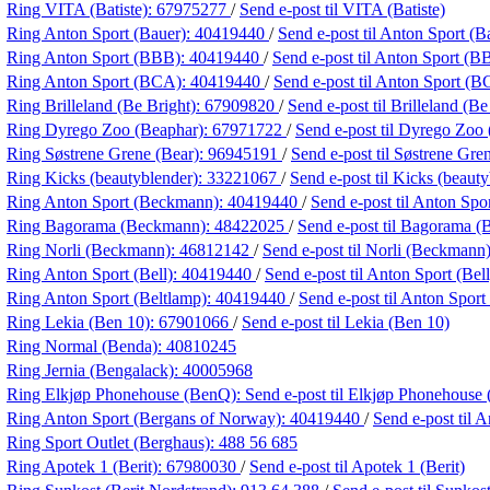
Ring VITA (Batiste):
67975277
/
Send e-post
til VITA (Batiste)
Ring Anton Sport (Bauer):
40419440
/
Send e-post
til Anton Sport (B
Ring Anton Sport (BBB):
40419440
/
Send e-post
til Anton Sport (B
Ring Anton Sport (BCA):
40419440
/
Send e-post
til Anton Sport (
Ring Brilleland (Be Bright):
67909820
/
Send e-post
til Brilleland (Be
Ring Dyrego Zoo (Beaphar):
67971722
/
Send e-post
til Dyrego Zoo
Ring Søstrene Grene (Bear):
96945191
/
Send e-post
til Søstrene Gre
Ring Kicks (beautyblender):
33221067
/
Send e-post
til Kicks (beaut
Ring Anton Sport (Beckmann):
40419440
/
Send e-post
til Anton Sp
Ring Bagorama (Beckmann):
48422025
/
Send e-post
til Bagorama 
Ring Norli (Beckmann):
46812142
/
Send e-post
til Norli (Beckmann
Ring Anton Sport (Bell):
40419440
/
Send e-post
til Anton Sport (Bell
Ring Anton Sport (Beltlamp):
40419440
/
Send e-post
til Anton Sport
Ring Lekia (Ben 10):
67901066
/
Send e-post
til Lekia (Ben 10)
Ring Normal (Benda):
40810245
Ring Jernia (Bengalack):
40005968
Ring Elkjøp Phonehouse (BenQ):
Send e-post
til Elkjøp Phonehouse
Ring Anton Sport (Bergans of Norway):
40419440
/
Send e-post
til 
Ring Sport Outlet (Berghaus):
488 56 685
Ring Apotek 1 (Berit):
67980030
/
Send e-post
til Apotek 1 (Berit)