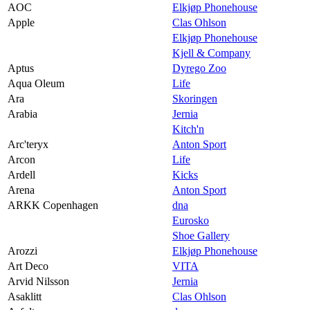
AOC
Elkjøp Phonehouse
Apple
Clas Ohlson
Elkjøp Phonehouse
Kjell & Company
Aptus
Dyrego Zoo
Aqua Oleum
Life
Ara
Skoringen
Arabia
Jernia
Kitch'n
Arc'teryx
Anton Sport
Arcon
Life
Ardell
Kicks
Arena
Anton Sport
ARKK Copenhagen
dna
Eurosko
Shoe Gallery
Arozzi
Elkjøp Phonehouse
Art Deco
VITA
Arvid Nilsson
Jernia
Asaklitt
Clas Ohlson