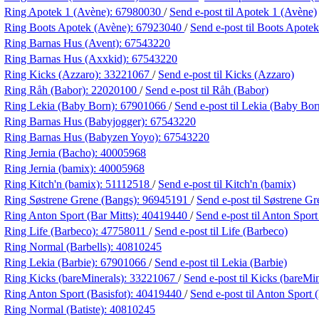
Ring Apotek 1 (Avène):
67980030
/
Send e-post
til Apotek 1 (Avène)
Ring Boots Apotek (Avène):
67923040
/
Send e-post
til Boots Apote
Ring Barnas Hus (Avent):
67543220
Ring Barnas Hus (Axxkid):
67543220
Ring Kicks (Azzaro):
33221067
/
Send e-post
til Kicks (Azzaro)
Ring Råh (Babor):
22020100
/
Send e-post
til Råh (Babor)
Ring Lekia (Baby Born):
67901066
/
Send e-post
til Lekia (Baby Bor
Ring Barnas Hus (Babyjogger):
67543220
Ring Barnas Hus (Babyzen Yoyo):
67543220
Ring Jernia (Bacho):
40005968
Ring Jernia (bamix):
40005968
Ring Kitch'n (bamix):
51112518
/
Send e-post
til Kitch'n (bamix)
Ring Søstrene Grene (Bangs):
96945191
/
Send e-post
til Søstrene G
Ring Anton Sport (Bar Mitts):
40419440
/
Send e-post
til Anton Sport
Ring Life (Barbeco):
47758011
/
Send e-post
til Life (Barbeco)
Ring Normal (Barbells):
40810245
Ring Lekia (Barbie):
67901066
/
Send e-post
til Lekia (Barbie)
Ring Kicks (bareMinerals):
33221067
/
Send e-post
til Kicks (bareMin
Ring Anton Sport (Basisfot):
40419440
/
Send e-post
til Anton Sport 
Ring Normal (Batiste):
40810245