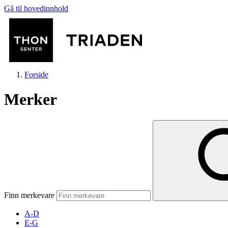
Gå til hovedinnhold
Forside
Merker
Butikker
Mat og drikke
Finn merkevare
Helse
A-D
E-G