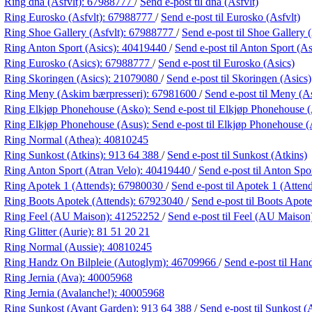
Ring dna (Asfvlt):
67988777
/
Send e-post
til dna (Asfvlt)
Ring Eurosko (Asfvlt):
67988777
/
Send e-post
til Eurosko (Asfvlt)
Ring Shoe Gallery (Asfvlt):
67988777
/
Send e-post
til Shoe Gallery 
Ring Anton Sport (Asics):
40419440
/
Send e-post
til Anton Sport (As
Ring Eurosko (Asics):
67988777
/
Send e-post
til Eurosko (Asics)
Ring Skoringen (Asics):
21079080
/
Send e-post
til Skoringen (Asics)
Ring Meny (Askim bærpresseri):
67981600
/
Send e-post
til Meny (A
Ring Elkjøp Phonehouse (Asko):
Send e-post
til Elkjøp Phonehouse 
Ring Elkjøp Phonehouse (Asus):
Send e-post
til Elkjøp Phonehouse (
Ring Normal (Athea):
40810245
Ring Sunkost (Atkins):
913 64 388
/
Send e-post
til Sunkost (Atkins)
Ring Anton Sport (Atran Velo):
40419440
/
Send e-post
til Anton Spo
Ring Apotek 1 (Attends):
67980030
/
Send e-post
til Apotek 1 (Atten
Ring Boots Apotek (Attends):
67923040
/
Send e-post
til Boots Apot
Ring Feel (AU Maison):
41252252
/
Send e-post
til Feel (AU Maison
Ring Glitter (Aurie):
81 51 20 21
Ring Normal (Aussie):
40810245
Ring Handz On Bilpleie (Autoglym):
46709966
/
Send e-post
til Han
Ring Jernia (Ava):
40005968
Ring Jernia (Avalanche!):
40005968
Ring Sunkost (Avant Garden):
913 64 388
/
Send e-post
til Sunkost 