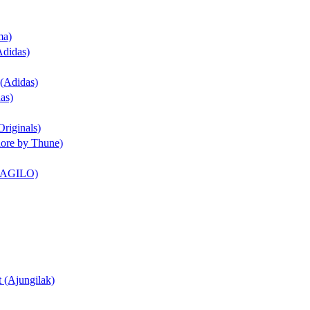
ma)
Adidas)
 (Adidas)
as)
Originals)
dore by Thune)
t (AGILO)
t (Ajungilak)