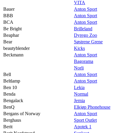
VITA
Bauer
Anton Sport
BBB
Anton Sport
BCA
Anton Sport
Be Bright
Brilleland
Beaphar
Dyrego Zoo
Bear
Søstrene Grene
beautyblender
Kicks
Beckmann
Anton Sport
Bagorama
Norli
Bell
Anton Sport
Beltlamp
Anton Sport
Ben 10
Lekia
Benda
Normal
Bengalack
Jernia
BenQ
Elkjøp Phonehouse
Bergans of Norway
Anton Sport
Berghaus
Sport Outlet
Berit
Apotek 1