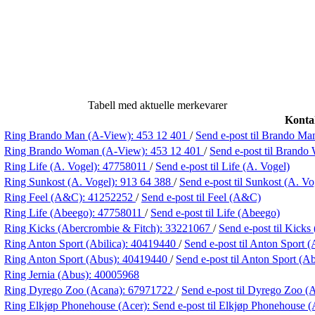
Tabell med aktuelle merkevarer
Konta
Ring Brando Man (A-View):
453 12 401
/
Send e-post
til Brando Ma
Ring Brando Woman (A-View):
453 12 401
/
Send e-post
til Brand
Ring Life (A. Vogel):
47758011
/
Send e-post
til Life (A. Vogel)
Ring Sunkost (A. Vogel):
913 64 388
/
Send e-post
til Sunkost (A. Vo
Ring Feel (A&C):
41252252
/
Send e-post
til Feel (A&C)
Ring Life (Abeego):
47758011
/
Send e-post
til Life (Abeego)
Ring Kicks (Abercrombie & Fitch):
33221067
/
Send e-post
til Kicks
Ring Anton Sport (Abilica):
40419440
/
Send e-post
til Anton Sport (
Ring Anton Sport (Abus):
40419440
/
Send e-post
til Anton Sport (A
Ring Jernia (Abus):
40005968
Ring Dyrego Zoo (Acana):
67971722
/
Send e-post
til Dyrego Zoo (
Ring Elkjøp Phonehouse (Acer):
Send e-post
til Elkjøp Phonehouse (