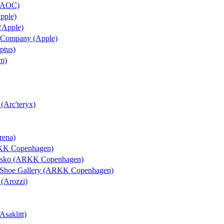
 (AOC)
Apple)
 (Apple)
 & Company (Apple)
ptus)
um)
 (Arc'teryx)
rena)
RKK Copenhagen)
rosko (ARKK Copenhagen)
l Shoe Gallery (ARKK Copenhagen)
 (Arozzi)
Asaklitt)