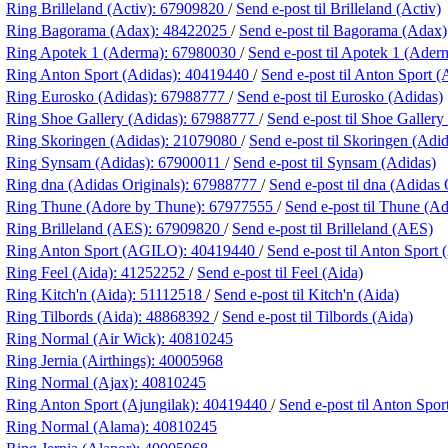
Ring Brilleland (Activ):
67909820
/
Send e-post
til Brilleland (Activ)
Ring Bagorama (Adax):
48422025
/
Send e-post
til Bagorama (Adax)
Ring Apotek 1 (Aderma):
67980030
/
Send e-post
til Apotek 1 (Ader
Ring Anton Sport (Adidas):
40419440
/
Send e-post
til Anton Sport (
Ring Eurosko (Adidas):
67988777
/
Send e-post
til Eurosko (Adidas)
Ring Shoe Gallery (Adidas):
67988777
/
Send e-post
til Shoe Gallery
Ring Skoringen (Adidas):
21079080
/
Send e-post
til Skoringen (Adid
Ring Synsam (Adidas):
67900011
/
Send e-post
til Synsam (Adidas)
Ring dna (Adidas Originals):
67988777
/
Send e-post
til dna (Adidas 
Ring Thune (Adore by Thune):
67977555
/
Send e-post
til Thune (A
Ring Brilleland (AES):
67909820
/
Send e-post
til Brilleland (AES)
Ring Anton Sport (AGILO):
40419440
/
Send e-post
til Anton Spor
Ring Feel (Aida):
41252252
/
Send e-post
til Feel (Aida)
Ring Kitch'n (Aida):
51112518
/
Send e-post
til Kitch'n (Aida)
Ring Tilbords (Aida):
48868392
/
Send e-post
til Tilbords (Aida)
Ring Normal (Air Wick):
40810245
Ring Jernia (Airthings):
40005968
Ring Normal (Ajax):
40810245
Ring Anton Sport (Ajungilak):
40419440
/
Send e-post
til Anton Spor
Ring Normal (Alama):
40810245