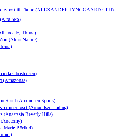
d e-post
til Thune (ALEXANDER LYNGGAARD CPH)
 (Alfa Sko)
Alliance by Thune)
 Zoo (Almo Nature)
Alpina)
manda Christensen)
rt (Amazonas)
ton Sport (Amundsen Sports)
l Kremmerhuset (AmundsenTrading)
ks (Anastasia Beverly Hills)
t (Anatomy)
ne Marie Börlind)
Anniel)