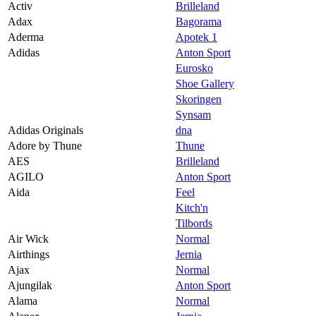
Activ
Brilleland
Magasin
Adax
Bagorama
Aderma
Apotek 1
Butikker
Adidas
Anton Sport
Gavekort
Eurosko
Shoe Gallery
Best på service
Skoringen
Synsam
Finn frem
Adidas Originals
dna
Adore by Thune
Thune
AES
Brilleland
AGILO
Anton Sport
Aida
Feel
Kitch'n
Tilbords
Air Wick
Normal
Airthings
Jernia
Ajax
Normal
Ajungilak
Anton Sport
Alama
Normal