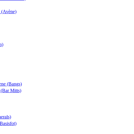
k (Avène)
n)
rene (Bangs)
 (Bar Mitts)
erals)
(Basisfot)