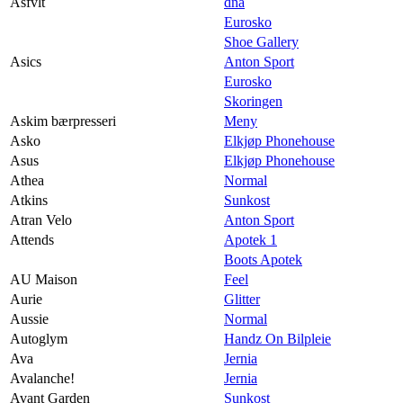
Asfvlt
dna
Eurosko
Shoe Gallery
Asics
Anton Sport
Eurosko
Skoringen
Askim bærpresseri
Meny
Asko
Elkjøp Phonehouse
Asus
Elkjøp Phonehouse
Athea
Normal
Atkins
Sunkost
Atran Velo
Anton Sport
Attends
Apotek 1
Boots Apotek
AU Maison
Feel
Aurie
Glitter
Aussie
Normal
Autoglym
Handz On Bilpleie
Ava
Jernia
Avalanche!
Jernia
Avant Garden
Sunkost