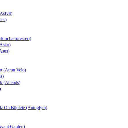
(Asfvlt)
ics)
skim bærpresseri)
(Asko)
Asus)
rt (Atran Velo)
ds)
ek (Attends)
)
dz On Bilpleie (Autoglym)
(Avant Garden)