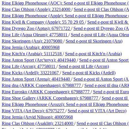
Ring Elkjøp Phonehouse (AOC):
Send e-post
til Elkjøp Phonehouse
Ring Clas Ohlson (Apple):
23214000
/
Send e-post
til Clas Ohlson (
Ring Elkjøp Phonehouse (Apple):
Send e-post
til Elkjøp Phonehouse
Ring Kjell & Company (Apple):
55 70 29 05
/
Send e-post
til Kjell
Ring Dyrego Zoo (Aptus):
67971722
/
Send e-post
til Dyrego Zoo (A
Ring Life (Aqua Oleum):
47758011
/
Send e-post
til Life (Aqua Ole
Ring Skoringen (Ara):
21079080
/
Send e-post
til Skoringen (Ara)
Ring Jernia (Arabia):
40005968
Ring Kitch'n (Arabia):
51112518
/
Send e-post
til Kitch'n (Arabia)
Ring Anton Sport (Arc'teryx):
40419440
/
Send e-post
til Anton Sport
Ring Life (Arcon):
47758011
/
Send e-post
til Life (Arcon)
Ring Kicks (Ardell):
33221067
/
Send e-post
til Kicks (Ardell)
Ring Anton Sport (Arena):
40419440
/
Send e-post
til Anton Sport (A
Ring dna (ARKK Copenhagen):
67988777
/
Send e-post
til dna (A
Ring Eurosko (ARKK Copenhagen):
67988777
/
Send e-post
til Eu
Ring Shoe Gallery (ARKK Copenhagen):
67988777
/
Send e-post
ti
Ring Elkjøp Phonehouse (Arozzi):
Send e-post
til Elkjøp Phonehouse
Ring VITA (Art Deco):
67975277
/
Send e-post
til VITA (Art Deco)
Ring Jernia (Arvid Nilsson):
40005968
Ring Clas Ohlson (Asaklitt):
23214000
/
Send e-post
til Clas Ohlson (