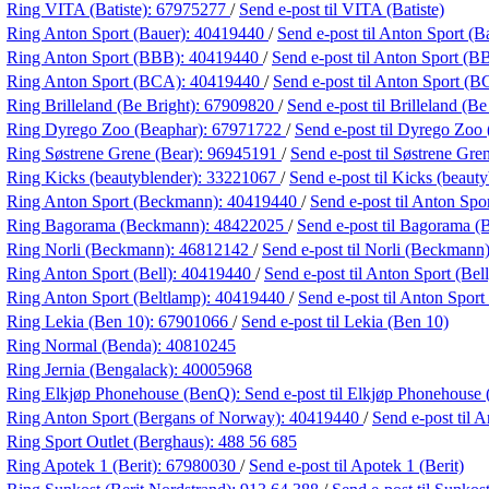
Ring VITA (Batiste):
67975277
/
Send e-post
til VITA (Batiste)
Ring Anton Sport (Bauer):
40419440
/
Send e-post
til Anton Sport (B
Ring Anton Sport (BBB):
40419440
/
Send e-post
til Anton Sport (B
Ring Anton Sport (BCA):
40419440
/
Send e-post
til Anton Sport (
Ring Brilleland (Be Bright):
67909820
/
Send e-post
til Brilleland (Be
Ring Dyrego Zoo (Beaphar):
67971722
/
Send e-post
til Dyrego Zoo
Ring Søstrene Grene (Bear):
96945191
/
Send e-post
til Søstrene Gre
Ring Kicks (beautyblender):
33221067
/
Send e-post
til Kicks (beaut
Ring Anton Sport (Beckmann):
40419440
/
Send e-post
til Anton Sp
Ring Bagorama (Beckmann):
48422025
/
Send e-post
til Bagorama 
Ring Norli (Beckmann):
46812142
/
Send e-post
til Norli (Beckmann
Ring Anton Sport (Bell):
40419440
/
Send e-post
til Anton Sport (Bell
Ring Anton Sport (Beltlamp):
40419440
/
Send e-post
til Anton Sport
Ring Lekia (Ben 10):
67901066
/
Send e-post
til Lekia (Ben 10)
Ring Normal (Benda):
40810245
Ring Jernia (Bengalack):
40005968
Ring Elkjøp Phonehouse (BenQ):
Send e-post
til Elkjøp Phonehouse
Ring Anton Sport (Bergans of Norway):
40419440
/
Send e-post
til 
Ring Sport Outlet (Berghaus):
488 56 685
Ring Apotek 1 (Berit):
67980030
/
Send e-post
til Apotek 1 (Berit)