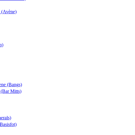
k (Avène)
n)
rene (Bangs)
 (Bar Mitts)
erals)
(Basisfot)