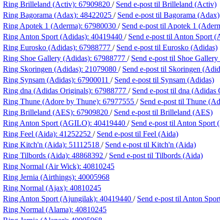
Ring Brilleland (Activ):
67909820
/
Send e-post
til Brilleland (Activ)
Ring Bagorama (Adax):
48422025
/
Send e-post
til Bagorama (Adax)
Ring Apotek 1 (Aderma):
67980030
/
Send e-post
til Apotek 1 (Ader
Ring Anton Sport (Adidas):
40419440
/
Send e-post
til Anton Sport (
Ring Eurosko (Adidas):
67988777
/
Send e-post
til Eurosko (Adidas)
Ring Shoe Gallery (Adidas):
67988777
/
Send e-post
til Shoe Gallery
Ring Skoringen (Adidas):
21079080
/
Send e-post
til Skoringen (Adid
Ring Synsam (Adidas):
67900011
/
Send e-post
til Synsam (Adidas)
Ring dna (Adidas Originals):
67988777
/
Send e-post
til dna (Adidas 
Ring Thune (Adore by Thune):
67977555
/
Send e-post
til Thune (A
Ring Brilleland (AES):
67909820
/
Send e-post
til Brilleland (AES)
Ring Anton Sport (AGILO):
40419440
/
Send e-post
til Anton Spor
Ring Feel (Aida):
41252252
/
Send e-post
til Feel (Aida)
Ring Kitch'n (Aida):
51112518
/
Send e-post
til Kitch'n (Aida)
Ring Tilbords (Aida):
48868392
/
Send e-post
til Tilbords (Aida)
Ring Normal (Air Wick):
40810245
Ring Jernia (Airthings):
40005968
Ring Normal (Ajax):
40810245
Ring Anton Sport (Ajungilak):
40419440
/
Send e-post
til Anton Spor
Ring Normal (Alama):
40810245