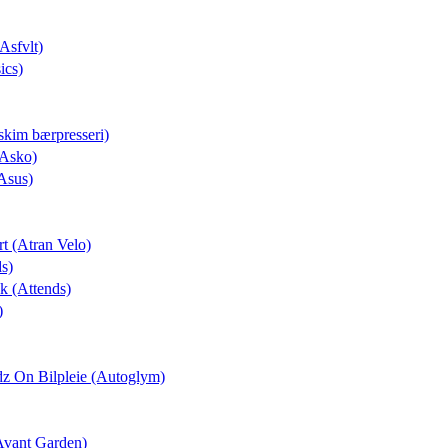
(Asfvlt)
ics)
skim bærpresseri)
(Asko)
Asus)
rt (Atran Velo)
ds)
ek (Attends)
)
dz On Bilpleie (Autoglym)
(Avant Garden)