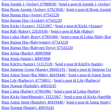
Ring Apotek 1 (Avène):
67980030
/
Send e-post
til Apotek 1 (Avène)
Ring Boots Apotek (Avène):
67923040
/
Send e-post
til Boots Apote
Ring Barnas Hus (Avent):
67543220
Ring Barnas Hus (Axxkid):
67543220
Ring Kicks (Azzaro):
33221067
/
Send e-post
til Kicks (Azzaro)
Ring Råh (Babor):
22020100
/
Send e-post
til Råh (Babor)
Ring Lekia (Baby Born):
67901066
/
Send e-post
til Lekia (Baby Bor
Ring Barnas Hus (Babyjogger):
67543220
Ring Barnas Hus (Babyzen Yoyo):
67543220
Ring Jernia (Bacho):
40005968
Ring Jernia (bamix):
40005968
Ring Kitch'n (bamix):
51112518
/
Send e-post
til Kitch'n (bamix)
Ring Søstrene Grene (Bangs):
96945191
/
Send e-post
til Søstrene G
Ring Anton Sport (Bar Mitts):
40419440
/
Send e-post
til Anton Sport
Ring Life (Barbeco):
47758011
/
Send e-post
til Life (Barbeco)
Ring Normal (Barbells):
40810245
Ring Lekia (Barbie):
67901066
/
Send e-post
til Lekia (Barbie)
Ring Kicks (bareMinerals):
33221067
/
Send e-post
til Kicks (bareMin
Ring Anton Sport (Basisfot):
40419440
/
Send e-post
til Anton Sport 
Ring Normal (Batiste):
40810245