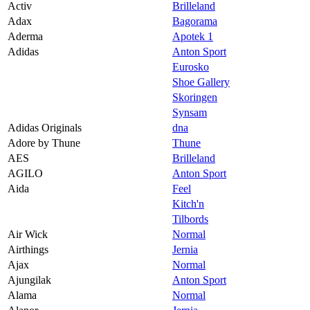
Activ
Brilleland
Magasin
Adax
Bagorama
Aderma
Apotek 1
Butikker
Adidas
Anton Sport
Gavekort
Eurosko
Shoe Gallery
Best på service
Skoringen
Synsam
Finn frem
Adidas Originals
dna
Adore by Thune
Thune
AES
Brilleland
AGILO
Anton Sport
Aida
Feel
Kitch'n
Tilbords
Air Wick
Normal
Airthings
Jernia
Ajax
Normal
Ajungilak
Anton Sport
Alama
Normal