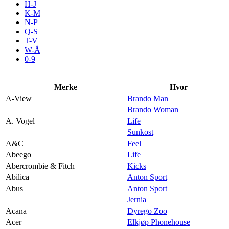
H-J
Aktiviteter
K-M
N-P
Q-S
T-V
Tilbud
W-Å
0-9
Inspirasjon
Merke
Hvor
A-View
Brando Man
Brando Woman
A. Vogel
Life
Søk
Sunkost
A&C
Feel
Abeego
Life
Abercrombie & Fitch
Kicks
Abilica
Anton Sport
Åpningstider
Abus
Anton Sport
Jernia
Praktisk informasjon
Acana
Dyrego Zoo
Ledige stillinger
Acer
Elkjøp Phonehouse