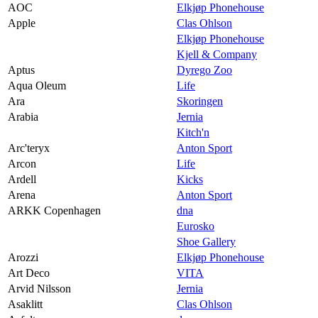
AOC
Elkjøp Phonehouse
Apple
Clas Ohlson
Elkjøp Phonehouse
Kjell & Company
Aptus
Dyrego Zoo
Aqua Oleum
Life
Ara
Skoringen
Arabia
Jernia
Kitch'n
Arc'teryx
Anton Sport
Arcon
Life
Ardell
Kicks
Arena
Anton Sport
ARKK Copenhagen
dna
Eurosko
Shoe Gallery
Arozzi
Elkjøp Phonehouse
Art Deco
VITA
Arvid Nilsson
Jernia
Asaklitt
Clas Ohlson