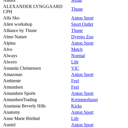
Alanor
Jernia
ALEXANDER LYNGGAARD
Thune
CPH
Alfa Sko
Anton Sport
Alien workshop
Sport Outlet
Alliance by Thune
Thune
Almo Nature
Dyrego Zoo
Alpina
Anton Sport
Alvo
Match
Always
Normal
Alwero
Life
Amanda Christensen
VIC
Amazonas
Anton Sport
Ambiente
Feel
Amundsen
Feel
Amundsen Sports
Anton Sport
AmundsenTrading
Kremmerhuset
Anastasia Beverly Hills
Kicks
Anatomy
Anton Sport
Anne Marie Börlind
Life
Anniel
Anton Sport