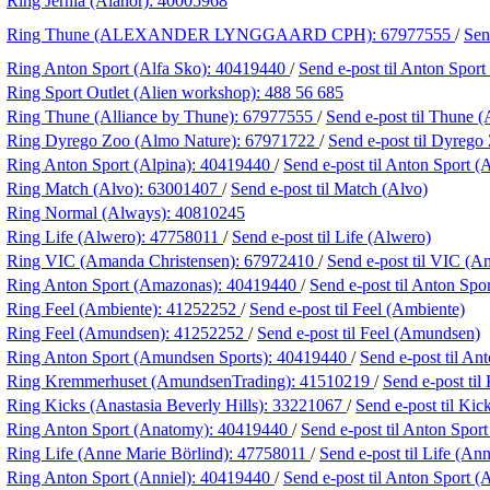
Ring Jernia (Alanor):
40005968
Ring Thune (ALEXANDER LYNGGAARD CPH):
67977555
/
Sen
Ring Anton Sport (Alfa Sko):
40419440
/
Send e-post
til Anton Sport
Ring Sport Outlet (Alien workshop):
488 56 685
Ring Thune (Alliance by Thune):
67977555
/
Send e-post
til Thune (
Ring Dyrego Zoo (Almo Nature):
67971722
/
Send e-post
til Dyrego
Ring Anton Sport (Alpina):
40419440
/
Send e-post
til Anton Sport (
Ring Match (Alvo):
63001407
/
Send e-post
til Match (Alvo)
Ring Normal (Always):
40810245
Ring Life (Alwero):
47758011
/
Send e-post
til Life (Alwero)
Ring VIC (Amanda Christensen):
67972410
/
Send e-post
til VIC (A
Ring Anton Sport (Amazonas):
40419440
/
Send e-post
til Anton Spo
Ring Feel (Ambiente):
41252252
/
Send e-post
til Feel (Ambiente)
Ring Feel (Amundsen):
41252252
/
Send e-post
til Feel (Amundsen)
Ring Anton Sport (Amundsen Sports):
40419440
/
Send e-post
til An
Ring Kremmerhuset (AmundsenTrading):
41510219
/
Send e-post
ti
Ring Kicks (Anastasia Beverly Hills):
33221067
/
Send e-post
til Kic
Ring Anton Sport (Anatomy):
40419440
/
Send e-post
til Anton Spor
Ring Life (Anne Marie Börlind):
47758011
/
Send e-post
til Life (An
Ring Anton Sport (Anniel):
40419440
/
Send e-post
til Anton Sport (