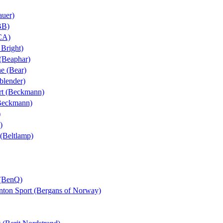
auer)
BB)
BCA)
 Bright)
 (Beaphar)
ne (Bear)
yblender)
ort (Beckmann)
(Beckmann)
)
)
 (Beltlamp)
 (BenQ)
Anton Sport (Bergans of Norway)