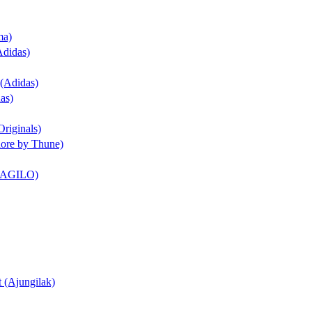
ma)
Adidas)
 (Adidas)
as)
Originals)
dore by Thune)
t (AGILO)
t (Ajungilak)