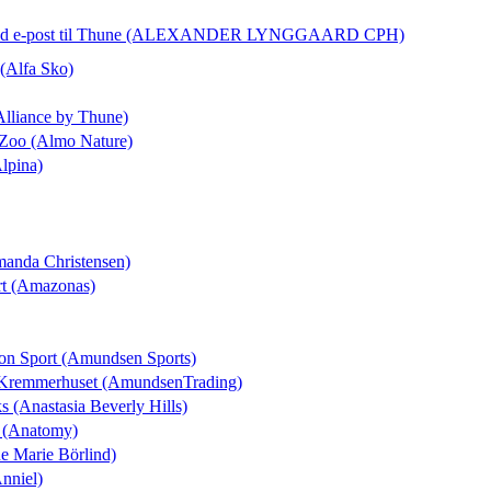
d e-post
til Thune (ALEXANDER LYNGGAARD CPH)
 (Alfa Sko)
Alliance by Thune)
 Zoo (Almo Nature)
Alpina)
manda Christensen)
rt (Amazonas)
ton Sport (Amundsen Sports)
l Kremmerhuset (AmundsenTrading)
ks (Anastasia Beverly Hills)
t (Anatomy)
ne Marie Börlind)
Anniel)