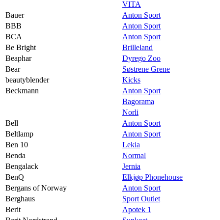
VITA
Bauer
Anton Sport
BBB
Anton Sport
BCA
Anton Sport
Be Bright
Brilleland
Beaphar
Dyrego Zoo
Bear
Søstrene Grene
beautyblender
Kicks
Beckmann
Anton Sport
Bagorama
Norli
Bell
Anton Sport
Beltlamp
Anton Sport
Ben 10
Lekia
Benda
Normal
Bengalack
Jernia
BenQ
Elkjøp Phonehouse
Bergans of Norway
Anton Sport
Berghaus
Sport Outlet
Berit
Apotek 1