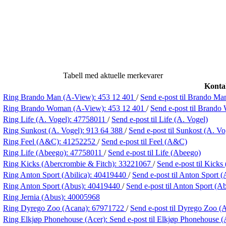
Tabell med aktuelle merkevarer
Konta
Ring Brando Man (A-View):
453 12 401
/
Send e-post
til Brando Ma
Ring Brando Woman (A-View):
453 12 401
/
Send e-post
til Brand
Ring Life (A. Vogel):
47758011
/
Send e-post
til Life (A. Vogel)
Ring Sunkost (A. Vogel):
913 64 388
/
Send e-post
til Sunkost (A. Vo
Ring Feel (A&C):
41252252
/
Send e-post
til Feel (A&C)
Ring Life (Abeego):
47758011
/
Send e-post
til Life (Abeego)
Ring Kicks (Abercrombie & Fitch):
33221067
/
Send e-post
til Kicks
Ring Anton Sport (Abilica):
40419440
/
Send e-post
til Anton Sport (
Ring Anton Sport (Abus):
40419440
/
Send e-post
til Anton Sport (A
Ring Jernia (Abus):
40005968
Ring Dyrego Zoo (Acana):
67971722
/
Send e-post
til Dyrego Zoo (
Ring Elkjøp Phonehouse (Acer):
Send e-post
til Elkjøp Phonehouse (