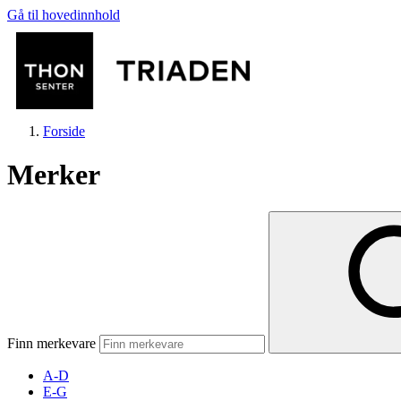
Gå til hovedinnhold
Forside
Merker
Butikker
Mat og drikke
Finn merkevare
Helse
A-D
E-G