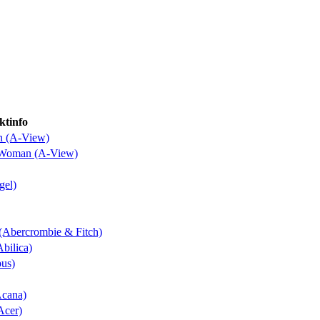
ktinfo
n (A-View)
o Woman (A-View)
gel)
 (Abercrombie & Fitch)
Abilica)
bus)
Acana)
Acer)