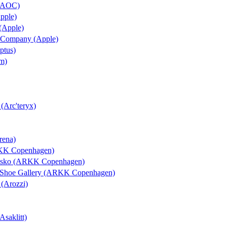
 (AOC)
Apple)
 (Apple)
 & Company (Apple)
ptus)
um)
 (Arc'teryx)
rena)
RKK Copenhagen)
rosko (ARKK Copenhagen)
l Shoe Gallery (ARKK Copenhagen)
 (Arozzi)
Asaklitt)