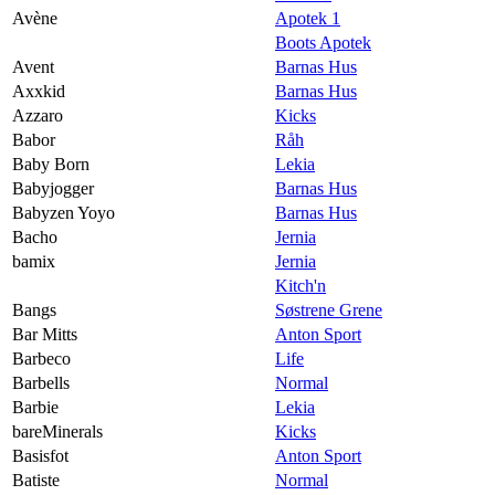
Avène
Apotek 1
Boots Apotek
Avent
Barnas Hus
Axxkid
Barnas Hus
Azzaro
Kicks
Babor
Råh
Baby Born
Lekia
Babyjogger
Barnas Hus
Babyzen Yoyo
Barnas Hus
Bacho
Jernia
bamix
Jernia
Kitch'n
Bangs
Søstrene Grene
Bar Mitts
Anton Sport
Barbeco
Life
Barbells
Normal
Barbie
Lekia
bareMinerals
Kicks
Basisfot
Anton Sport
Batiste
Normal