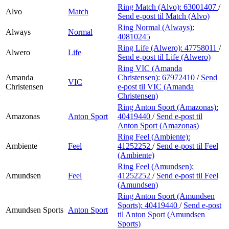
Ring Match (Alvo):
63001407
/
Alvo
Match
Send e-post
til Match (Alvo)
Ring Normal (Always):
Always
Normal
40810245
Ring Life (Alwero):
47758011
/
Alwero
Life
Send e-post
til Life (Alwero)
Ring VIC (Amanda
Amanda
Christensen):
67972410
/
Send
VIC
Christensen
e-post
til VIC (Amanda
Christensen)
Ring Anton Sport (Amazonas):
Amazonas
Anton Sport
40419440
/
Send e-post
til
Anton Sport (Amazonas)
Ring Feel (Ambiente):
Ambiente
Feel
41252252
/
Send e-post
til Feel
(Ambiente)
Ring Feel (Amundsen):
Amundsen
Feel
41252252
/
Send e-post
til Feel
(Amundsen)
Ring Anton Sport (Amundsen
Sports):
40419440
/
Send e-post
Amundsen Sports
Anton Sport
til Anton Sport (Amundsen
Sports)