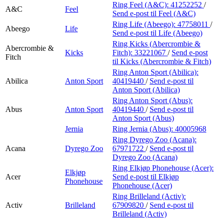
Finn frem
Ring Feel (A&C):
41252252
/
A&C
Feel
Send e-post
til Feel (A&C)
Ring Life (Abeego):
47758011
/
Abeego
Life
Send e-post
til Life (Abeego)
Ring Kicks (Abercrombie &
Abercrombie &
Kicks
Fitch):
33221067
/
Send e-post
Fitch
til Kicks (Abercrombie & Fitch)
Ring Anton Sport (Abilica):
Abilica
Anton Sport
40419440
/
Send e-post
til
Anton Sport (Abilica)
Ring Anton Sport (Abus):
Abus
Anton Sport
40419440
/
Send e-post
til
Anton Sport (Abus)
Jernia
Ring Jernia (Abus):
40005968
Ring Dyrego Zoo (Acana):
Acana
Dyrego Zoo
67971722
/
Send e-post
til
Dyrego Zoo (Acana)
Ring Elkjøp Phonehouse (Acer):
Elkjøp
Acer
Send e-post
til Elkjøp
Phonehouse
Phonehouse (Acer)
Ring Brilleland (Activ):
Activ
Brilleland
67909820
/
Send e-post
til
Brilleland (Activ)