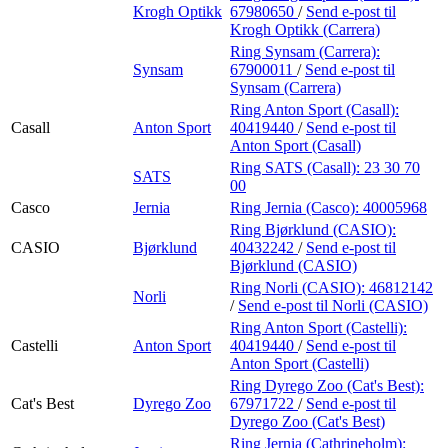
Krogh Optikk
67980650
/
Send e-post
til
Krogh Optikk (Carrera)
Ring Synsam (Carrera):
Synsam
67900011
/
Send e-post
til
Synsam (Carrera)
Ring Anton Sport (Casall):
Casall
Anton Sport
40419440
/
Send e-post
til
Anton Sport (Casall)
Ring SATS (Casall):
23 30 70
SATS
00
Casco
Jernia
Ring Jernia (Casco):
40005968
Ring Bjørklund (CASIO):
CASIO
Bjørklund
40432242
/
Send e-post
til
Bjørklund (CASIO)
Ring Norli (CASIO):
46812142
Norli
/
Send e-post
til Norli (CASIO)
Ring Anton Sport (Castelli):
Castelli
Anton Sport
40419440
/
Send e-post
til
Anton Sport (Castelli)
Ring Dyrego Zoo (Cat's Best):
Cat's Best
Dyrego Zoo
67971722
/
Send e-post
til
Dyrego Zoo (Cat's Best)
Ring Jernia (Cathrineholm):