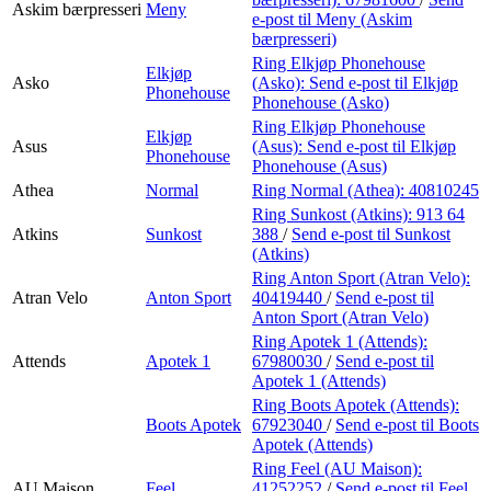
Askim bærpresseri
Meny
e-post
til Meny (Askim
bærpresseri)
Ring Elkjøp Phonehouse
Elkjøp
Asko
(Asko):
Send e-post
til Elkjøp
Phonehouse
Phonehouse (Asko)
Ring Elkjøp Phonehouse
Elkjøp
Asus
(Asus):
Send e-post
til Elkjøp
Phonehouse
Phonehouse (Asus)
Athea
Normal
Ring Normal (Athea):
40810245
Ring Sunkost (Atkins):
913 64
Atkins
Sunkost
388
/
Send e-post
til Sunkost
(Atkins)
Ring Anton Sport (Atran Velo):
Atran Velo
Anton Sport
40419440
/
Send e-post
til
Anton Sport (Atran Velo)
Ring Apotek 1 (Attends):
Attends
Apotek 1
67980030
/
Send e-post
til
Apotek 1 (Attends)
Ring Boots Apotek (Attends):
Boots Apotek
67923040
/
Send e-post
til Boots
Apotek (Attends)
Ring Feel (AU Maison):
AU Maison
Feel
41252252
/
Send e-post
til Feel