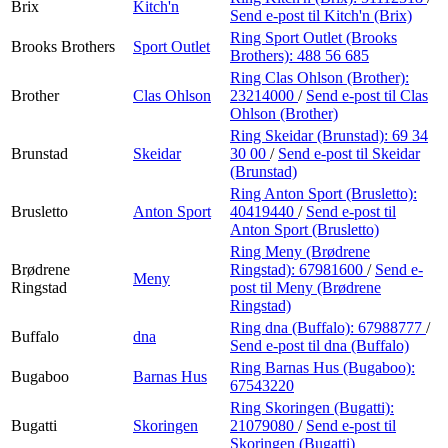
Brix
Kitch'n
Send e-post
til Kitch'n (Brix)
Ring Sport Outlet (Brooks
Brooks Brothers
Sport Outlet
Brothers):
488 56 685
Ring Clas Ohlson (Brother):
Brother
Clas Ohlson
23214000
/
Send e-post
til Clas
Ohlson (Brother)
Ring Skeidar (Brunstad):
69 34
Brunstad
Skeidar
30 00
/
Send e-post
til Skeidar
(Brunstad)
Ring Anton Sport (Brusletto):
Brusletto
Anton Sport
40419440
/
Send e-post
til
Anton Sport (Brusletto)
Ring Meny (Brødrene
Brødrene
Ringstad):
67981600
/
Send e-
Meny
Ringstad
post
til Meny (Brødrene
Ringstad)
Ring dna (Buffalo):
67988777
/
Buffalo
dna
Send e-post
til dna (Buffalo)
Ring Barnas Hus (Bugaboo):
Bugaboo
Barnas Hus
67543220
Ring Skoringen (Bugatti):
Bugatti
Skoringen
21079080
/
Send e-post
til
Skoringen (Bugatti)