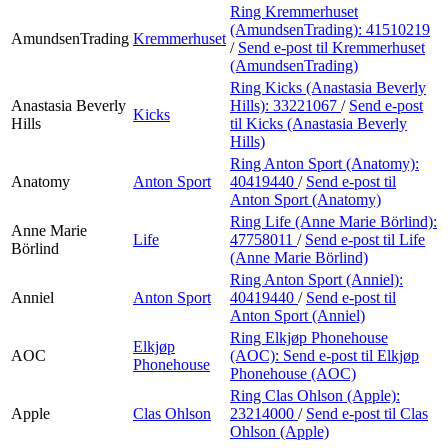
Ring Kremmerhuset
(AmundsenTrading):
41510219
AmundsenTrading
Kremmerhuset
/
Send e-post
til Kremmerhuset
(AmundsenTrading)
Ring Kicks (Anastasia Beverly
Anastasia Beverly
Hills):
33221067
/
Send e-post
Kicks
Hills
til Kicks (Anastasia Beverly
Hills)
Ring Anton Sport (Anatomy):
Anatomy
Anton Sport
40419440
/
Send e-post
til
Anton Sport (Anatomy)
Ring Life (Anne Marie Börlind):
Anne Marie
Life
47758011
/
Send e-post
til Life
Börlind
(Anne Marie Börlind)
Ring Anton Sport (Anniel):
Anniel
Anton Sport
40419440
/
Send e-post
til
Anton Sport (Anniel)
Ring Elkjøp Phonehouse
Elkjøp
AOC
(AOC):
Send e-post
til Elkjøp
Phonehouse
Phonehouse (AOC)
Ring Clas Ohlson (Apple):
Apple
Clas Ohlson
23214000
/
Send e-post
til Clas
Ohlson (Apple)