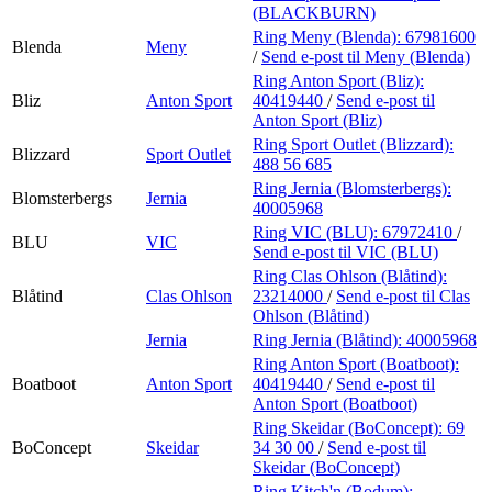
(BLACKBURN)
Ring Meny (Blenda):
67981600
Blenda
Meny
/
Send e-post
til Meny (Blenda)
Ring Anton Sport (Bliz):
Bliz
Anton Sport
40419440
/
Send e-post
til
Anton Sport (Bliz)
Ring Sport Outlet (Blizzard):
Blizzard
Sport Outlet
488 56 685
Ring Jernia (Blomsterbergs):
Blomsterbergs
Jernia
40005968
Ring VIC (BLU):
67972410
/
BLU
VIC
Send e-post
til VIC (BLU)
Ring Clas Ohlson (Blåtind):
Blåtind
Clas Ohlson
23214000
/
Send e-post
til Clas
Ohlson (Blåtind)
Jernia
Ring Jernia (Blåtind):
40005968
Ring Anton Sport (Boatboot):
Boatboot
Anton Sport
40419440
/
Send e-post
til
Anton Sport (Boatboot)
Ring Skeidar (BoConcept):
69
BoConcept
Skeidar
34 30 00
/
Send e-post
til
Skeidar (BoConcept)
Ring Kitch'n (Bodum):