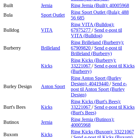
Built
Jernia
Ring Jernia (Built):
40005968
Ring Sport Outlet (Bula):
488
Bula
Sport Outlet
56 685
Ring VITA (Bulldog):
Bulldog
VITA
67975277
/
Send e-post
til
VITA (Bulldog)
Ring Brilleland (Burberry):
Burberry
Brilleland
67909820
/
Send e-post
til
Brilleland (Burberry)
Ring Kicks (Burberry):
Kicks
33221067
/
Send e-post
til Kicks
(Burberry)
Ring Anton Sport (Burley
Design):
40419440
/
Send e-
Burley Design
Anton Sport
post
til Anton Sport (Burley
Design)
Ring Kicks (Burt's Bees):
Burt's Bees
Kicks
33221067
/
Send e-post
til Kicks
(Burt's Bees)
Ring Jernia (Butinox):
Butinox
Jernia
40005968
Ring Kicks (Buxom):
33221067
Buxom
Kicks
/
Send e-post
til Kicks (Buxom)