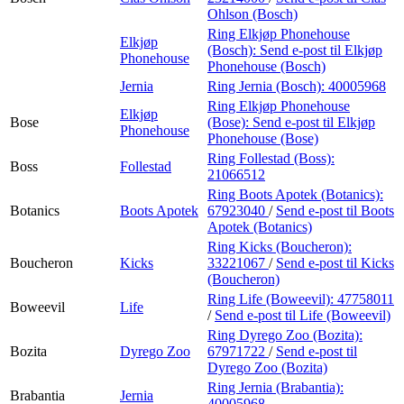
Ohlson (Bosch)
Ring Elkjøp Phonehouse
Elkjøp
(Bosch):
Send e-post
til Elkjøp
Phonehouse
Phonehouse (Bosch)
Jernia
Ring Jernia (Bosch):
40005968
Ring Elkjøp Phonehouse
Elkjøp
Bose
(Bose):
Send e-post
til Elkjøp
Phonehouse
Phonehouse (Bose)
Ring Follestad (Boss):
Boss
Follestad
21066512
Ring Boots Apotek (Botanics):
Botanics
Boots Apotek
67923040
/
Send e-post
til Boots
Apotek (Botanics)
Ring Kicks (Boucheron):
Boucheron
Kicks
33221067
/
Send e-post
til Kicks
(Boucheron)
Ring Life (Boweevil):
47758011
Boweevil
Life
/
Send e-post
til Life (Boweevil)
Ring Dyrego Zoo (Bozita):
Bozita
Dyrego Zoo
67971722
/
Send e-post
til
Dyrego Zoo (Bozita)
Ring Jernia (Brabantia):
Brabantia
Jernia
40005968