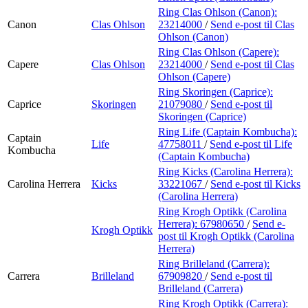
Ring Clas Ohlson (Canon):
Canon
Clas Ohlson
23214000
/
Send e-post
til Clas
Ohlson (Canon)
Ring Clas Ohlson (Capere):
Capere
Clas Ohlson
23214000
/
Send e-post
til Clas
Ohlson (Capere)
Ring Skoringen (Caprice):
Caprice
Skoringen
21079080
/
Send e-post
til
Skoringen (Caprice)
Ring Life (Captain Kombucha):
Captain
Life
47758011
/
Send e-post
til Life
Kombucha
(Captain Kombucha)
Ring Kicks (Carolina Herrera):
Carolina Herrera
Kicks
33221067
/
Send e-post
til Kicks
(Carolina Herrera)
Ring Krogh Optikk (Carolina
Herrera):
67980650
/
Send e-
Krogh Optikk
post
til Krogh Optikk (Carolina
Herrera)
Ring Brilleland (Carrera):
Carrera
Brilleland
67909820
/
Send e-post
til
Brilleland (Carrera)
Ring Krogh Optikk (Carrera):