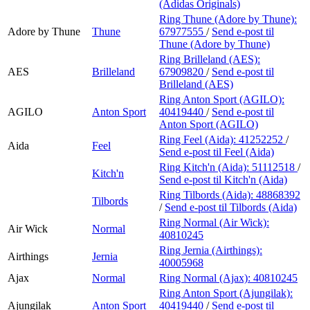
(Adidas Originals)
Ring Thune (Adore by Thune):
Adore by Thune
Thune
67977555
/
Send e-post
til
Thune (Adore by Thune)
Ring Brilleland (AES):
AES
Brilleland
67909820
/
Send e-post
til
Brilleland (AES)
Ring Anton Sport (AGILO):
AGILO
Anton Sport
40419440
/
Send e-post
til
Anton Sport (AGILO)
Ring Feel (Aida):
41252252
/
Aida
Feel
Send e-post
til Feel (Aida)
Ring Kitch'n (Aida):
51112518
/
Kitch'n
Send e-post
til Kitch'n (Aida)
Ring Tilbords (Aida):
48868392
Tilbords
/
Send e-post
til Tilbords (Aida)
Ring Normal (Air Wick):
Air Wick
Normal
40810245
Ring Jernia (Airthings):
Airthings
Jernia
40005968
Ajax
Normal
Ring Normal (Ajax):
40810245
Ring Anton Sport (Ajungilak):
Ajungilak
Anton Sport
40419440
/
Send e-post
til