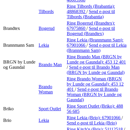
Ring Tilbords (Brabantia):
Tilbords
48868392
/
Send e-post
til
Tilbords (Brabantia)
Ring Bogerud (Brandtex):
Brandtex
Bogerud
67975860
/
Send e-post
til
Bogerud (Brandtex)
Ring Lekia (Brannmann Sam):
Brannmann Sam
Lekia
67901066
/
Send e-post
til Lekia
(Brannmann Sam)
Ring Brando Man (BRGN by
BRGN by Lunde
Lunde og Gaundal):
453 12 401
Brando Man
og Gaundal
/
Send e-post
til Brando Man
(BRGN by Lunde og Gaundal)
Ring Brando Woman (BRGN
by Lunde og Gaundal):
453 12
Brando
401
/
Send e-post
til Brando
Woman
Woman (BRGN by Lunde og
Gaundal)
Ring Sport Outlet (Briko):
488
Briko
Sport Outlet
56 685
Ring Lekia (Brio):
67901066
/
Brio
Lekia
Send e-post
til Lekia (Brio)
Ring Kitch'n (Brix):
51112518
/