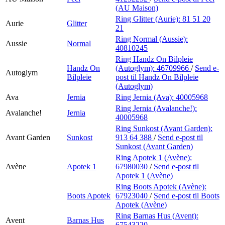
(AU Maison)
Ring Glitter (Aurie):
81 51 20
Aurie
Glitter
21
Ring Normal (Aussie):
Aussie
Normal
40810245
Ring Handz On Bilpleie
Handz On
(Autoglym):
46709966
/
Send e-
Autoglym
Bilpleie
post
til Handz On Bilpleie
(Autoglym)
Ava
Jernia
Ring Jernia (Ava):
40005968
Ring Jernia (Avalanche!):
Avalanche!
Jernia
40005968
Ring Sunkost (Avant Garden):
Avant Garden
Sunkost
913 64 388
/
Send e-post
til
Sunkost (Avant Garden)
Ring Apotek 1 (Avène):
Avène
Apotek 1
67980030
/
Send e-post
til
Apotek 1 (Avène)
Ring Boots Apotek (Avène):
Boots Apotek
67923040
/
Send e-post
til Boots
Apotek (Avène)
Ring Barnas Hus (Avent):
Avent
Barnas Hus
67543220