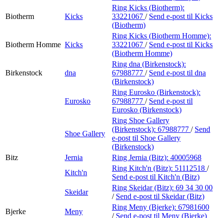
Ring Kicks (Biotherm):
Biotherm
Kicks
33221067
/
Send e-post
til Kicks
(Biotherm)
Ring Kicks (Biotherm Homme):
Biotherm Homme
Kicks
33221067
/
Send e-post
til Kicks
(Biotherm Homme)
Ring dna (Birkenstock):
Birkenstock
dna
67988777
/
Send e-post
til dna
(Birkenstock)
Ring Eurosko (Birkenstock):
Eurosko
67988777
/
Send e-post
til
Eurosko (Birkenstock)
Ring Shoe Gallery
(Birkenstock):
67988777
/
Send
Shoe Gallery
e-post
til Shoe Gallery
(Birkenstock)
Bitz
Jernia
Ring Jernia (Bitz):
40005968
Ring Kitch'n (Bitz):
51112518
/
Kitch'n
Send e-post
til Kitch'n (Bitz)
Ring Skeidar (Bitz):
69 34 30 00
Skeidar
/
Send e-post
til Skeidar (Bitz)
Ring Meny (Bjerke):
67981600
Bjerke
Meny
/
Send e-post
til Meny (Bjerke)