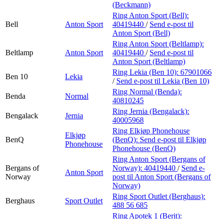
(Beckmann)
Ring Anton Sport (Bell):
Bell
Anton Sport
40419440
/
Send e-post
til
Anton Sport (Bell)
Ring Anton Sport (Beltlamp):
Beltlamp
Anton Sport
40419440
/
Send e-post
til
Anton Sport (Beltlamp)
Ring Lekia (Ben 10):
67901066
Ben 10
Lekia
/
Send e-post
til Lekia (Ben 10)
Ring Normal (Benda):
Benda
Normal
40810245
Ring Jernia (Bengalack):
Bengalack
Jernia
40005968
Ring Elkjøp Phonehouse
Elkjøp
BenQ
(BenQ):
Send e-post
til Elkjøp
Phonehouse
Phonehouse (BenQ)
Ring Anton Sport (Bergans of
Bergans of
Norway):
40419440
/
Send e-
Anton Sport
Norway
post
til Anton Sport (Bergans of
Norway)
Ring Sport Outlet (Berghaus):
Berghaus
Sport Outlet
488 56 685
Ring Apotek 1 (Berit):