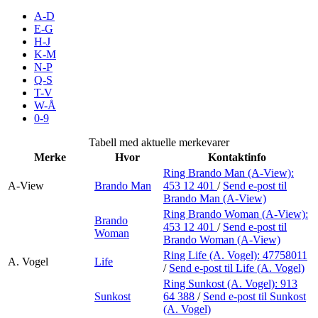
Inspirasjon
A-D
E-G
H-J
K-M
N-P
Søk
Q-S
T-V
W-Å
0-9
Åpningstider
Tabell med aktuelle merkevarer
Merke
Hvor
Kontaktinfo
Praktisk informasjon
Ring Brando Man (A-View):
A-View
Brando Man
453 12 401
/
Send e-post
til
Ledige stillinger
Brando Man (A-View)
Magasin
Ring Brando Woman (A-View):
Brando
453 12 401
/
Send e-post
til
Woman
Brando Woman (A-View)
Butikker
Ring Life (A. Vogel):
47758011
A. Vogel
Life
Gavekort
/
Send e-post
til Life (A. Vogel)
Ring Sunkost (A. Vogel):
913
Best på service
Sunkost
64 388
/
Send e-post
til Sunkost
(A. Vogel)