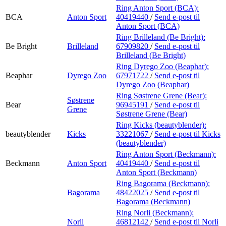
Ring Anton Sport (BCA):
BCA
Anton Sport
40419440
/
Send e-post
til
Anton Sport (BCA)
Ring Brilleland (Be Bright):
Be Bright
Brilleland
67909820
/
Send e-post
til
Brilleland (Be Bright)
Ring Dyrego Zoo (Beaphar):
Beaphar
Dyrego Zoo
67971722
/
Send e-post
til
Dyrego Zoo (Beaphar)
Ring Søstrene Grene (Bear):
Søstrene
Bear
96945191
/
Send e-post
til
Grene
Søstrene Grene (Bear)
Ring Kicks (beautyblender):
beautyblender
Kicks
33221067
/
Send e-post
til Kicks
(beautyblender)
Ring Anton Sport (Beckmann):
Beckmann
Anton Sport
40419440
/
Send e-post
til
Anton Sport (Beckmann)
Ring Bagorama (Beckmann):
Bagorama
48422025
/
Send e-post
til
Bagorama (Beckmann)
Ring Norli (Beckmann):
Norli
46812142
/
Send e-post
til Norli