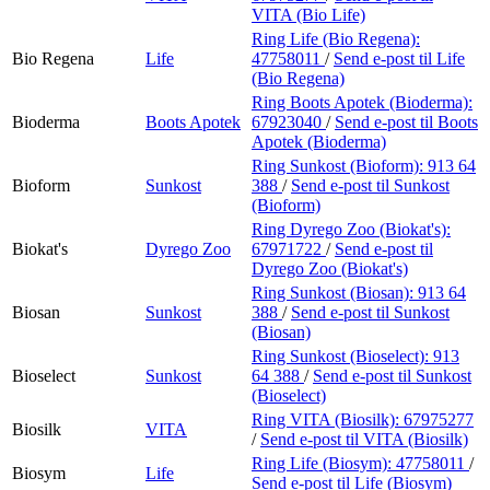
VITA (Bio Life)
Ring Life (Bio Regena):
Bio Regena
Life
47758011
/
Send e-post
til Life
(Bio Regena)
Ring Boots Apotek (Bioderma):
Bioderma
Boots Apotek
67923040
/
Send e-post
til Boots
Apotek (Bioderma)
Ring Sunkost (Bioform):
913 64
Bioform
Sunkost
388
/
Send e-post
til Sunkost
(Bioform)
Ring Dyrego Zoo (Biokat's):
Biokat's
Dyrego Zoo
67971722
/
Send e-post
til
Dyrego Zoo (Biokat's)
Ring Sunkost (Biosan):
913 64
Biosan
Sunkost
388
/
Send e-post
til Sunkost
(Biosan)
Ring Sunkost (Bioselect):
913
Bioselect
Sunkost
64 388
/
Send e-post
til Sunkost
(Bioselect)
Ring VITA (Biosilk):
67975277
Biosilk
VITA
/
Send e-post
til VITA (Biosilk)
Ring Life (Biosym):
47758011
/
Biosym
Life
Send e-post
til Life (Biosym)