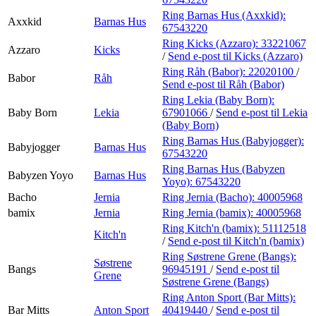
Ring Barnas Hus (Axxkid):
Axxkid
Barnas Hus
67543220
Ring Kicks (Azzaro):
33221067
Azzaro
Kicks
/
Send e-post
til Kicks (Azzaro)
Ring Råh (Babor):
22020100
/
Babor
Råh
Send e-post
til Råh (Babor)
Ring Lekia (Baby Born):
Baby Born
Lekia
67901066
/
Send e-post
til Lekia
(Baby Born)
Ring Barnas Hus (Babyjogger):
Babyjogger
Barnas Hus
67543220
Ring Barnas Hus (Babyzen
Babyzen Yoyo
Barnas Hus
Yoyo):
67543220
Bacho
Jernia
Ring Jernia (Bacho):
40005968
bamix
Jernia
Ring Jernia (bamix):
40005968
Ring Kitch'n (bamix):
51112518
Kitch'n
/
Send e-post
til Kitch'n (bamix)
Ring Søstrene Grene (Bangs):
Søstrene
Bangs
96945191
/
Send e-post
til
Grene
Søstrene Grene (Bangs)
Ring Anton Sport (Bar Mitts):
Bar Mitts
Anton Sport
40419440
/
Send e-post
til