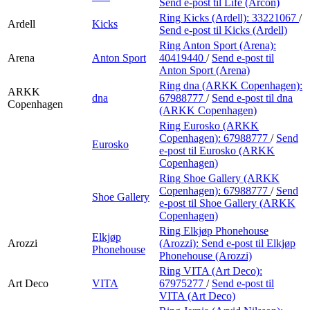
Send e-post
til Life (Arcon)
Ring Kicks (Ardell):
33221067
/
Ardell
Kicks
Send e-post
til Kicks (Ardell)
Ring Anton Sport (Arena):
Arena
Anton Sport
40419440
/
Send e-post
til
Anton Sport (Arena)
Ring dna (ARKK Copenhagen):
ARKK
dna
67988777
/
Send e-post
til dna
Copenhagen
(ARKK Copenhagen)
Ring Eurosko (ARKK
Copenhagen):
67988777
/
Send
Eurosko
e-post
til Eurosko (ARKK
Copenhagen)
Ring Shoe Gallery (ARKK
Copenhagen):
67988777
/
Send
Shoe Gallery
e-post
til Shoe Gallery (ARKK
Copenhagen)
Ring Elkjøp Phonehouse
Elkjøp
Arozzi
(Arozzi):
Send e-post
til Elkjøp
Phonehouse
Phonehouse (Arozzi)
Ring VITA (Art Deco):
Art Deco
VITA
67975277
/
Send e-post
til
VITA (Art Deco)