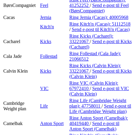
BørsCompagniet
Feel
41252252
/
Send e-post
til Feel
(BørsCompagniet)
Cacas
Jernia
Ring Jernia (Cacas):
40005968
Ring Kitch'n (Cacas):
51112518
Kitch'n
/
Send e-post
til Kitch'n (Cacas)
Ring Kicks (Cacharel):
Cacharel
Kicks
33221067
/
Send e-post
til Kicks
(Cacharel)
Ring Follestad (Cala Jade):
Cala Jade
Follestad
21066512
Ring Kicks (Calvin Klein):
Calvin Klein
Kicks
33221067
/
Send e-post
til Kicks
(Calvin Klein)
Ring VIC (Calvin Klein):
VIC
67972410
/
Send e-post
til VIC
(Calvin Klein)
Ring Life (Cambridge Weight
Cambridge
Life
plan):
47758011
/
Send e-post
til
Weight plan
Life (Cambridge Weight plan)
Ring Anton Sport (Camelbak):
Camelbak
Anton Sport
40419440
/
Send e-post
til
Anton Sport (Camelbak)