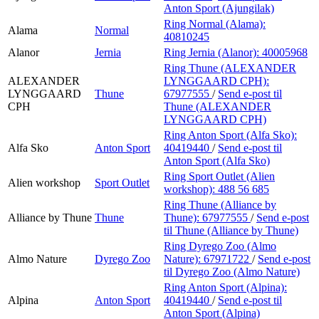
Anton Sport (Ajungilak)
Ring Normal (Alama):
Alama
Normal
40810245
Alanor
Jernia
Ring Jernia (Alanor):
40005968
Ring Thune (ALEXANDER
ALEXANDER
LYNGGAARD CPH):
LYNGGAARD
Thune
67977555
/
Send e-post
til
CPH
Thune (ALEXANDER
LYNGGAARD CPH)
Ring Anton Sport (Alfa Sko):
Alfa Sko
Anton Sport
40419440
/
Send e-post
til
Anton Sport (Alfa Sko)
Ring Sport Outlet (Alien
Alien workshop
Sport Outlet
workshop):
488 56 685
Ring Thune (Alliance by
Alliance by Thune
Thune
Thune):
67977555
/
Send e-post
til Thune (Alliance by Thune)
Ring Dyrego Zoo (Almo
Almo Nature
Dyrego Zoo
Nature):
67971722
/
Send e-post
til Dyrego Zoo (Almo Nature)
Ring Anton Sport (Alpina):
Alpina
Anton Sport
40419440
/
Send e-post
til
Anton Sport (Alpina)