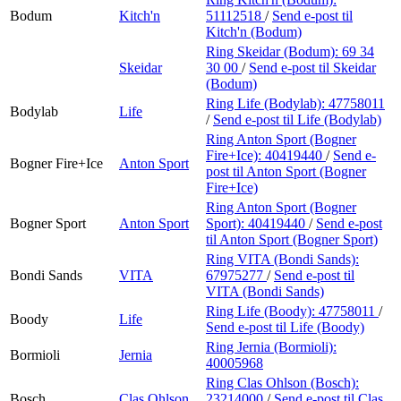
Bodum
Kitch'n
51112518
/
Send e-post
til
Kitch'n (Bodum)
Ring Skeidar (Bodum):
69 34
Skeidar
30 00
/
Send e-post
til Skeidar
(Bodum)
Ring Life (Bodylab):
47758011
Bodylab
Life
/
Send e-post
til Life (Bodylab)
Ring Anton Sport (Bogner
Fire+Ice):
40419440
/
Send e-
Bogner Fire+Ice
Anton Sport
post
til Anton Sport (Bogner
Fire+Ice)
Ring Anton Sport (Bogner
Bogner Sport
Anton Sport
Sport):
40419440
/
Send e-post
til Anton Sport (Bogner Sport)
Ring VITA (Bondi Sands):
Bondi Sands
VITA
67975277
/
Send e-post
til
VITA (Bondi Sands)
Ring Life (Boody):
47758011
/
Boody
Life
Send e-post
til Life (Boody)
Ring Jernia (Bormioli):
Bormioli
Jernia
40005968
Ring Clas Ohlson (Bosch):
Bosch
Clas Ohlson
23214000
/
Send e-post
til Clas