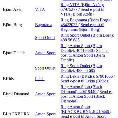
Ring VITA (Björn Axén):
Björn Axén
VITA
67975277
/
Send e-post
til
VITA (Björn Axén)
Ring Bagorama (Björn Borg):
Björn Borg
Bagorama
48422025
/
Send e-post
til
Bagorama (Björn Borg)
Ring Sport Outlet (Björn Borg):
Sport Outlet
488 56 685
Ring Anton Sport (Bjørn
Dæhlie):
40419440
/
Send e-
Bjørn Dæhlie
Anton Sport
post
til Anton Sport (Bjørn
Dæhlie)
Ring Sport Outlet (Bjørn
Sport Outlet
Dæhlie):
488 56 685
Ring Lekia (BKids):
67901066
/
BKids
Lekia
Send e-post
til Lekia (BKids)
Ring Anton Sport (Black
Diamond):
40419440
/
Send e-
Black Diamond
Anton Sport
post
til Anton Sport (Black
Diamond)
Ring Anton Sport
(BLACKBURN):
40419440
/
BLACKBURN
Anton Sport
Send e-post
til Anton Sport