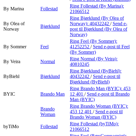
Ring Follestad (By Marina):
By Marina
Follestad
21066512
Ring Bjørklund (By Olea of
By Olea of
Norway):
40432242
/
Send e-
Bjørklund
Norway
post
til Bjørklund (By Olea of
Norway)
Ring Feel (By Sommer):
By Sommer
Feel
41252252
/
Send e-post
til Feel
(By Sommer)
Ring Normal (By Veira):
By Veira
Normal
40810245
Ring Bjørklund (ByBiehl):
ByBiehl
Bjørklund
40432242
/
Send e-post
til
Bjørklund (ByBiehl)
Ring Brando Man (BYIC):
453
BYIC
Brando Man
12 401
/
Send e-post
til Brando
Man (BYIC)
Ring Brando Woman (BYIC):
Brando
453 12 401
/
Send e-post
til
Woman
Brando Woman (BYIC)
Ring Follestad (byTiMo):
byTiMo
Follestad
21066512
Ring Feel (BørsCompagniet):