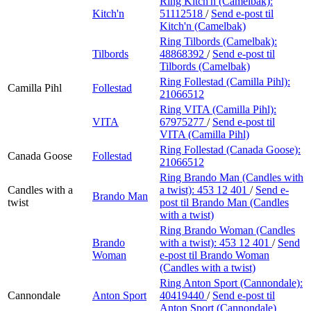
Ring Kitch'n (Camelbak):
Kitch'n
51112518
/
Send e-post
til
Kitch'n (Camelbak)
Ring Tilbords (Camelbak):
Tilbords
48868392
/
Send e-post
til
Tilbords (Camelbak)
Ring Follestad (Camilla Pihl):
Camilla Pihl
Follestad
21066512
Ring VITA (Camilla Pihl):
VITA
67975277
/
Send e-post
til
VITA (Camilla Pihl)
Ring Follestad (Canada Goose):
Canada Goose
Follestad
21066512
Ring Brando Man (Candles with
Candles with a
a twist):
453 12 401
/
Send e-
Brando Man
twist
post
til Brando Man (Candles
with a twist)
Ring Brando Woman (Candles
Brando
with a twist):
453 12 401
/
Send
Woman
e-post
til Brando Woman
(Candles with a twist)
Ring Anton Sport (Cannondale):
Cannondale
Anton Sport
40419440
/
Send e-post
til
Anton Sport (Cannondale)