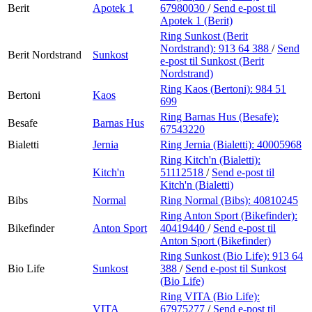
Berit
Apotek 1
67980030
/
Send e-post
til
Apotek 1 (Berit)
Ring Sunkost (Berit
Nordstrand):
913 64 388
/
Send
Berit Nordstrand
Sunkost
e-post
til Sunkost (Berit
Nordstrand)
Ring Kaos (Bertoni):
984 51
Bertoni
Kaos
699
Ring Barnas Hus (Besafe):
Besafe
Barnas Hus
67543220
Bialetti
Jernia
Ring Jernia (Bialetti):
40005968
Ring Kitch'n (Bialetti):
Kitch'n
51112518
/
Send e-post
til
Kitch'n (Bialetti)
Bibs
Normal
Ring Normal (Bibs):
40810245
Ring Anton Sport (Bikefinder):
Bikefinder
Anton Sport
40419440
/
Send e-post
til
Anton Sport (Bikefinder)
Ring Sunkost (Bio Life):
913 64
Bio Life
Sunkost
388
/
Send e-post
til Sunkost
(Bio Life)
Ring VITA (Bio Life):
VITA
67975277
/
Send e-post
til