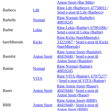
Anton Sport (Bar Mitts)
Ring Life (Barbeco):
47758011
/
Barbeco
Life
Send e-post
til Life (Barbeco)
Ring Normal (Barbells):
Barbells
Normal
40810245
Ring Lekia (Barbie):
67901066
/
Barbie
Lekia
Send e-post
til Lekia (Barbie)
Ring Kicks (bareMinerals):
bareMinerals
Kicks
33221067
/
Send e-post
til Kicks
(bareMinerals)
Ring Anton Sport (Basisfot):
Basisfot
Anton Sport
40419440
/
Send e-post
til
Anton Sport (Basisfot)
Ring Normal (Batiste):
Batiste
Normal
40810245
Ring VITA (Batiste):
67975277
VITA
/
Send e-post
til VITA (Batiste)
Ring Anton Sport (Bauer):
Bauer
Anton Sport
40419440
/
Send e-post
til
Anton Sport (Bauer)
Ring Anton Sport (BBB):
BBB
Anton Sport
40419440
/
Send e-post
til
Anton Sport (BBB)