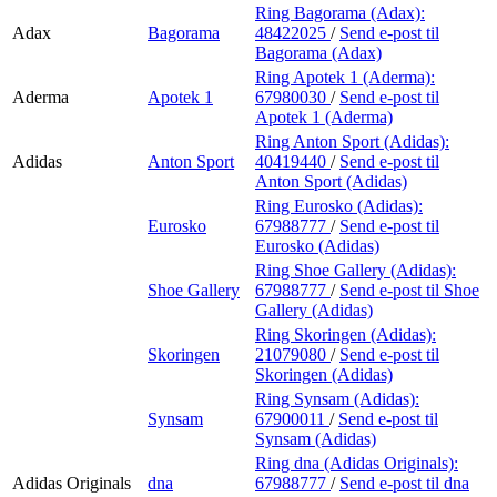
Ring Bagorama (Adax):
Adax
Bagorama
48422025
/
Send e-post
til
Bagorama (Adax)
Ring Apotek 1 (Aderma):
Aderma
Apotek 1
67980030
/
Send e-post
til
Apotek 1 (Aderma)
Ring Anton Sport (Adidas):
Adidas
Anton Sport
40419440
/
Send e-post
til
Anton Sport (Adidas)
Ring Eurosko (Adidas):
Eurosko
67988777
/
Send e-post
til
Eurosko (Adidas)
Ring Shoe Gallery (Adidas):
Shoe Gallery
67988777
/
Send e-post
til Shoe
Gallery (Adidas)
Ring Skoringen (Adidas):
Skoringen
21079080
/
Send e-post
til
Skoringen (Adidas)
Ring Synsam (Adidas):
Synsam
67900011
/
Send e-post
til
Synsam (Adidas)
Ring dna (Adidas Originals):
Adidas Originals
dna
67988777
/
Send e-post
til dna