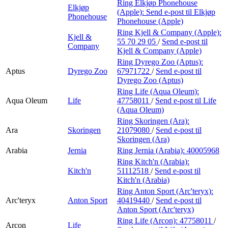
Ring Elkjøp Phonehouse
Elkjøp
(Apple):
Send e-post
til Elkjøp
Phonehouse
Phonehouse (Apple)
Ring Kjell & Company (Apple):
Kjell &
55 70 29 05
/
Send e-post
til
Company
Kjell & Company (Apple)
Ring Dyrego Zoo (Aptus):
Aptus
Dyrego Zoo
67971722
/
Send e-post
til
Dyrego Zoo (Aptus)
Ring Life (Aqua Oleum):
Aqua Oleum
Life
47758011
/
Send e-post
til Life
(Aqua Oleum)
Ring Skoringen (Ara):
Ara
Skoringen
21079080
/
Send e-post
til
Skoringen (Ara)
Arabia
Jernia
Ring Jernia (Arabia):
40005968
Ring Kitch'n (Arabia):
Kitch'n
51112518
/
Send e-post
til
Kitch'n (Arabia)
Ring Anton Sport (Arc'teryx):
Arc'teryx
Anton Sport
40419440
/
Send e-post
til
Anton Sport (Arc'teryx)
Ring Life (Arcon):
47758011
/
Arcon
Life