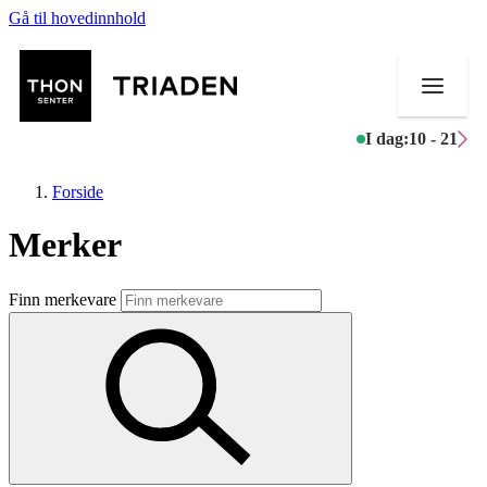
Gå til hovedinnhold
I dag:
10 - 21
Forside
Merker
Butikker
Finn merkevare
Mat og drikke
Helse
Aktiviteter
Tilbud