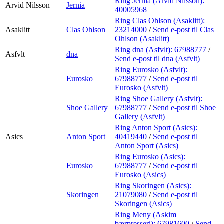
Ring Jernia (Arvid Nilsson):
Arvid Nilsson
Jernia
40005968
Ring Clas Ohlson (Asaklitt):
Asaklitt
Clas Ohlson
23214000
/
Send e-post
til Clas
Ohlson (Asaklitt)
Ring dna (Asfvlt):
67988777
/
Asfvlt
dna
Send e-post
til dna (Asfvlt)
Ring Eurosko (Asfvlt):
Eurosko
67988777
/
Send e-post
til
Eurosko (Asfvlt)
Ring Shoe Gallery (Asfvlt):
Shoe Gallery
67988777
/
Send e-post
til Shoe
Gallery (Asfvlt)
Ring Anton Sport (Asics):
Asics
Anton Sport
40419440
/
Send e-post
til
Anton Sport (Asics)
Ring Eurosko (Asics):
Eurosko
67988777
/
Send e-post
til
Eurosko (Asics)
Ring Skoringen (Asics):
Skoringen
21079080
/
Send e-post
til
Skoringen (Asics)
Ring Meny (Askim
bærpresseri):
67981600
/
Send