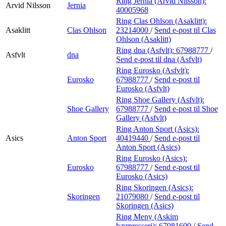
Ring Jernia (Arvid Nilsson):
Arvid Nilsson
Jernia
40005968
Ring Clas Ohlson (Asaklitt):
Asaklitt
Clas Ohlson
23214000
/
Send e-post
til Clas
Ohlson (Asaklitt)
Ring dna (Asfvlt):
67988777
/
Asfvlt
dna
Send e-post
til dna (Asfvlt)
Ring Eurosko (Asfvlt):
Eurosko
67988777
/
Send e-post
til
Eurosko (Asfvlt)
Ring Shoe Gallery (Asfvlt):
Shoe Gallery
67988777
/
Send e-post
til Shoe
Gallery (Asfvlt)
Ring Anton Sport (Asics):
Asics
Anton Sport
40419440
/
Send e-post
til
Anton Sport (Asics)
Ring Eurosko (Asics):
Eurosko
67988777
/
Send e-post
til
Eurosko (Asics)
Ring Skoringen (Asics):
Skoringen
21079080
/
Send e-post
til
Skoringen (Asics)
Ring Meny (Askim
bærpresseri):
67981600
/
Send