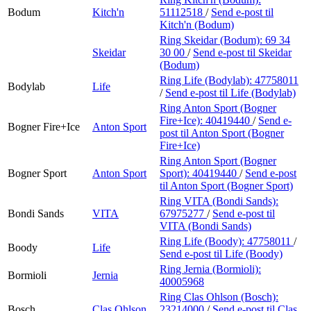
Bodum
Kitch'n
51112518
/
Send e-post
til
Kitch'n (Bodum)
Ring Skeidar (Bodum):
69 34
Skeidar
30 00
/
Send e-post
til Skeidar
(Bodum)
Ring Life (Bodylab):
47758011
Bodylab
Life
/
Send e-post
til Life (Bodylab)
Ring Anton Sport (Bogner
Fire+Ice):
40419440
/
Send e-
Bogner Fire+Ice
Anton Sport
post
til Anton Sport (Bogner
Fire+Ice)
Ring Anton Sport (Bogner
Bogner Sport
Anton Sport
Sport):
40419440
/
Send e-post
til Anton Sport (Bogner Sport)
Ring VITA (Bondi Sands):
Bondi Sands
VITA
67975277
/
Send e-post
til
VITA (Bondi Sands)
Ring Life (Boody):
47758011
/
Boody
Life
Send e-post
til Life (Boody)
Ring Jernia (Bormioli):
Bormioli
Jernia
40005968
Ring Clas Ohlson (Bosch):
Bosch
Clas Ohlson
23214000
/
Send e-post
til Clas