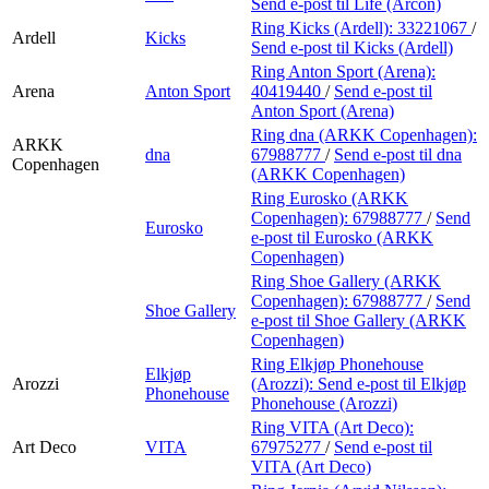
Send e-post
til Life (Arcon)
Ring Kicks (Ardell):
33221067
/
Ardell
Kicks
Send e-post
til Kicks (Ardell)
Ring Anton Sport (Arena):
Arena
Anton Sport
40419440
/
Send e-post
til
Anton Sport (Arena)
Ring dna (ARKK Copenhagen):
ARKK
dna
67988777
/
Send e-post
til dna
Copenhagen
(ARKK Copenhagen)
Ring Eurosko (ARKK
Copenhagen):
67988777
/
Send
Eurosko
e-post
til Eurosko (ARKK
Copenhagen)
Ring Shoe Gallery (ARKK
Copenhagen):
67988777
/
Send
Shoe Gallery
e-post
til Shoe Gallery (ARKK
Copenhagen)
Ring Elkjøp Phonehouse
Elkjøp
Arozzi
(Arozzi):
Send e-post
til Elkjøp
Phonehouse
Phonehouse (Arozzi)
Ring VITA (Art Deco):
Art Deco
VITA
67975277
/
Send e-post
til
VITA (Art Deco)