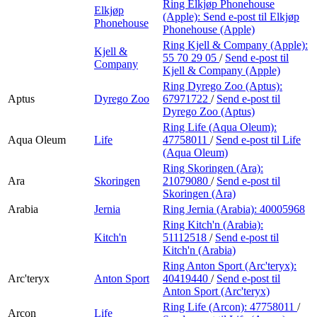
Ring Elkjøp Phonehouse
Elkjøp
(Apple):
Send e-post
til Elkjøp
Phonehouse
Phonehouse (Apple)
Ring Kjell & Company (Apple):
Kjell &
55 70 29 05
/
Send e-post
til
Company
Kjell & Company (Apple)
Ring Dyrego Zoo (Aptus):
Aptus
Dyrego Zoo
67971722
/
Send e-post
til
Dyrego Zoo (Aptus)
Ring Life (Aqua Oleum):
Aqua Oleum
Life
47758011
/
Send e-post
til Life
(Aqua Oleum)
Ring Skoringen (Ara):
Ara
Skoringen
21079080
/
Send e-post
til
Skoringen (Ara)
Arabia
Jernia
Ring Jernia (Arabia):
40005968
Ring Kitch'n (Arabia):
Kitch'n
51112518
/
Send e-post
til
Kitch'n (Arabia)
Ring Anton Sport (Arc'teryx):
Arc'teryx
Anton Sport
40419440
/
Send e-post
til
Anton Sport (Arc'teryx)
Ring Life (Arcon):
47758011
/
Arcon
Life