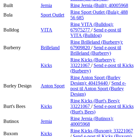
Built
Jernia
Ring Jernia (Built):
40005968
Ring Sport Outlet (Bula):
488
Bula
Sport Outlet
56 685
Ring VITA (Bulldog):
Bulldog
VITA
67975277
/
Send e-post
til
VITA (Bulldog)
Ring Brilleland (Burberry):
Burberry
Brilleland
67909820
/
Send e-post
til
Brilleland (Burberry)
Ring Kicks (Burberry):
Kicks
33221067
/
Send e-post
til Kicks
(Burberry)
Ring Anton Sport (Burley
Design):
40419440
/
Send e-
Burley Design
Anton Sport
post
til Anton Sport (Burley
Design)
Ring Kicks (Burt's Bees):
Burt's Bees
Kicks
33221067
/
Send e-post
til Kicks
(Burt's Bees)
Ring Jernia (Butinox):
Butinox
Jernia
40005968
Ring Kicks (Buxom):
33221067
Buxom
Kicks
/
Send e-post
til Kicks (Buxom)