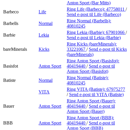
Anton Sport (Bar Mitts)
Ring Life (Barbeco):
47758011
/
Barbeco
Life
Send e-post
til Life (Barbeco)
Ring Normal (Barbells):
Barbells
Normal
40810245
Ring Lekia (Barbie):
67901066
/
Barbie
Lekia
Send e-post
til Lekia (Barbie)
Ring Kicks (bareMinerals):
bareMinerals
Kicks
33221067
/
Send e-post
til Kicks
(bareMinerals)
Ring Anton Sport (Basisfot):
Basisfot
Anton Sport
40419440
/
Send e-post
til
Anton Sport (Basisfot)
Ring Normal (Batiste):
Batiste
Normal
40810245
Ring VITA (Batiste):
67975277
VITA
/
Send e-post
til VITA (Batiste)
Ring Anton Sport (Bauer):
Bauer
Anton Sport
40419440
/
Send e-post
til
Anton Sport (Bauer)
Ring Anton Sport (BBB):
BBB
Anton Sport
40419440
/
Send e-post
til
Anton Sport (BBB)