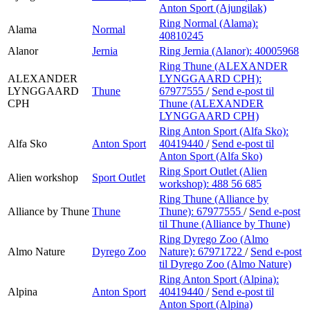
Anton Sport (Ajungilak)
Ring Normal (Alama):
Alama
Normal
40810245
Alanor
Jernia
Ring Jernia (Alanor):
40005968
Ring Thune (ALEXANDER
ALEXANDER
LYNGGAARD CPH):
LYNGGAARD
Thune
67977555
/
Send e-post
til
CPH
Thune (ALEXANDER
LYNGGAARD CPH)
Ring Anton Sport (Alfa Sko):
Alfa Sko
Anton Sport
40419440
/
Send e-post
til
Anton Sport (Alfa Sko)
Ring Sport Outlet (Alien
Alien workshop
Sport Outlet
workshop):
488 56 685
Ring Thune (Alliance by
Alliance by Thune
Thune
Thune):
67977555
/
Send e-post
til Thune (Alliance by Thune)
Ring Dyrego Zoo (Almo
Almo Nature
Dyrego Zoo
Nature):
67971722
/
Send e-post
til Dyrego Zoo (Almo Nature)
Ring Anton Sport (Alpina):
Alpina
Anton Sport
40419440
/
Send e-post
til
Anton Sport (Alpina)