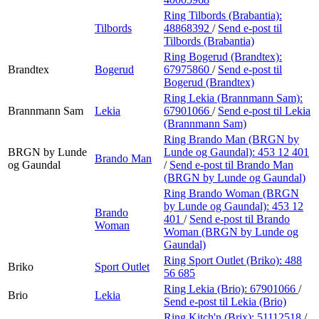
Ring Tilbords (Brabantia):
Tilbords
48868392
/
Send e-post
til
Tilbords (Brabantia)
Ring Bogerud (Brandtex):
Brandtex
Bogerud
67975860
/
Send e-post
til
Bogerud (Brandtex)
Ring Lekia (Brannmann Sam):
Brannmann Sam
Lekia
67901066
/
Send e-post
til Lekia
(Brannmann Sam)
Ring Brando Man (BRGN by
BRGN by Lunde
Lunde og Gaundal):
453 12 401
Brando Man
og Gaundal
/
Send e-post
til Brando Man
(BRGN by Lunde og Gaundal)
Ring Brando Woman (BRGN
by Lunde og Gaundal):
453 12
Brando
401
/
Send e-post
til Brando
Woman
Woman (BRGN by Lunde og
Gaundal)
Ring Sport Outlet (Briko):
488
Briko
Sport Outlet
56 685
Ring Lekia (Brio):
67901066
/
Brio
Lekia
Send e-post
til Lekia (Brio)
Ring Kitch'n (Brix):
51112518
/