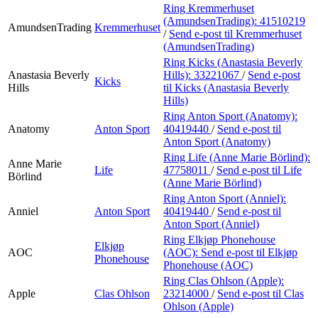
Ring Kremmerhuset
(AmundsenTrading):
41510219
AmundsenTrading
Kremmerhuset
/
Send e-post
til Kremmerhuset
(AmundsenTrading)
Ring Kicks (Anastasia Beverly
Anastasia Beverly
Hills):
33221067
/
Send e-post
Kicks
Hills
til Kicks (Anastasia Beverly
Hills)
Ring Anton Sport (Anatomy):
Anatomy
Anton Sport
40419440
/
Send e-post
til
Anton Sport (Anatomy)
Ring Life (Anne Marie Börlind):
Anne Marie
Life
47758011
/
Send e-post
til Life
Börlind
(Anne Marie Börlind)
Ring Anton Sport (Anniel):
Anniel
Anton Sport
40419440
/
Send e-post
til
Anton Sport (Anniel)
Ring Elkjøp Phonehouse
Elkjøp
AOC
(AOC):
Send e-post
til Elkjøp
Phonehouse
Phonehouse (AOC)
Ring Clas Ohlson (Apple):
Apple
Clas Ohlson
23214000
/
Send e-post
til Clas
Ohlson (Apple)