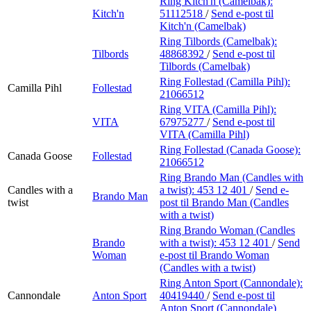
Ring Kitch'n (Camelbak):
Kitch'n
51112518
/
Send e-post
til
Kitch'n (Camelbak)
Ring Tilbords (Camelbak):
Tilbords
48868392
/
Send e-post
til
Tilbords (Camelbak)
Ring Follestad (Camilla Pihl):
Camilla Pihl
Follestad
21066512
Ring VITA (Camilla Pihl):
VITA
67975277
/
Send e-post
til
VITA (Camilla Pihl)
Ring Follestad (Canada Goose):
Canada Goose
Follestad
21066512
Ring Brando Man (Candles with
Candles with a
a twist):
453 12 401
/
Send e-
Brando Man
twist
post
til Brando Man (Candles
with a twist)
Ring Brando Woman (Candles
Brando
with a twist):
453 12 401
/
Send
Woman
e-post
til Brando Woman
(Candles with a twist)
Ring Anton Sport (Cannondale):
Cannondale
Anton Sport
40419440
/
Send e-post
til
Anton Sport (Cannondale)