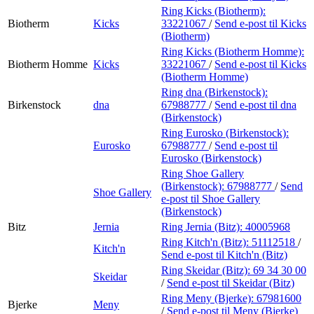
Ring Kicks (Biotherm):
Biotherm
Kicks
33221067
/
Send e-post
til Kicks
(Biotherm)
Ring Kicks (Biotherm Homme):
Biotherm Homme
Kicks
33221067
/
Send e-post
til Kicks
(Biotherm Homme)
Ring dna (Birkenstock):
Birkenstock
dna
67988777
/
Send e-post
til dna
(Birkenstock)
Ring Eurosko (Birkenstock):
Eurosko
67988777
/
Send e-post
til
Eurosko (Birkenstock)
Ring Shoe Gallery
(Birkenstock):
67988777
/
Send
Shoe Gallery
e-post
til Shoe Gallery
(Birkenstock)
Bitz
Jernia
Ring Jernia (Bitz):
40005968
Ring Kitch'n (Bitz):
51112518
/
Kitch'n
Send e-post
til Kitch'n (Bitz)
Ring Skeidar (Bitz):
69 34 30 00
Skeidar
/
Send e-post
til Skeidar (Bitz)
Ring Meny (Bjerke):
67981600
Bjerke
Meny
/
Send e-post
til Meny (Bjerke)