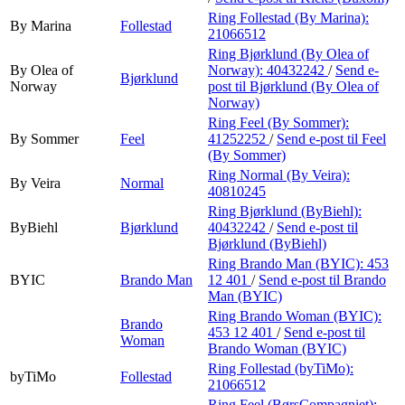
Ring Follestad (By Marina):
By Marina
Follestad
21066512
Ring Bjørklund (By Olea of
By Olea of
Norway):
40432242
/
Send e-
Bjørklund
Norway
post
til Bjørklund (By Olea of
Norway)
Ring Feel (By Sommer):
By Sommer
Feel
41252252
/
Send e-post
til Feel
(By Sommer)
Ring Normal (By Veira):
By Veira
Normal
40810245
Ring Bjørklund (ByBiehl):
ByBiehl
Bjørklund
40432242
/
Send e-post
til
Bjørklund (ByBiehl)
Ring Brando Man (BYIC):
453
BYIC
Brando Man
12 401
/
Send e-post
til Brando
Man (BYIC)
Ring Brando Woman (BYIC):
Brando
453 12 401
/
Send e-post
til
Woman
Brando Woman (BYIC)
Ring Follestad (byTiMo):
byTiMo
Follestad
21066512
Ring Feel (BørsCompagniet):