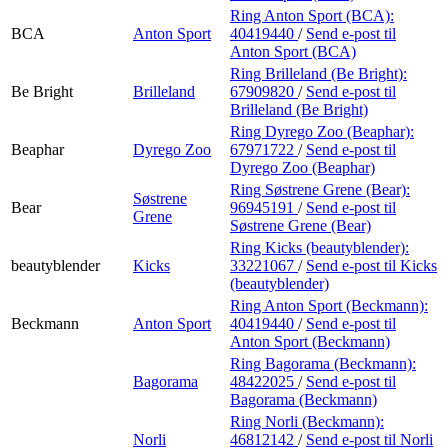
Ring Anton Sport (BCA):
BCA
Anton Sport
40419440
/
Send e-post
til
Anton Sport (BCA)
Ring Brilleland (Be Bright):
Be Bright
Brilleland
67909820
/
Send e-post
til
Brilleland (Be Bright)
Ring Dyrego Zoo (Beaphar):
Beaphar
Dyrego Zoo
67971722
/
Send e-post
til
Dyrego Zoo (Beaphar)
Ring Søstrene Grene (Bear):
Søstrene
Bear
96945191
/
Send e-post
til
Grene
Søstrene Grene (Bear)
Ring Kicks (beautyblender):
beautyblender
Kicks
33221067
/
Send e-post
til Kicks
(beautyblender)
Ring Anton Sport (Beckmann):
Beckmann
Anton Sport
40419440
/
Send e-post
til
Anton Sport (Beckmann)
Ring Bagorama (Beckmann):
Bagorama
48422025
/
Send e-post
til
Bagorama (Beckmann)
Ring Norli (Beckmann):
Norli
46812142
/
Send e-post
til Norli