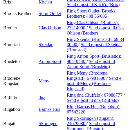
Brix
Kitch'n
Send e-post
til Kitch'n (Brix)
Ring Sport Outlet (Brooks
Brooks Brothers
Sport Outlet
Brothers):
488 56 685
Ring Clas Ohlson (Brother):
Brother
Clas Ohlson
23214000
/
Send e-post
til Clas
Ohlson (Brother)
Ring Skeidar (Brunstad):
69 34
Brunstad
Skeidar
30 00
/
Send e-post
til Skeidar
(Brunstad)
Ring Anton Sport (Brusletto):
Brusletto
Anton Sport
40419440
/
Send e-post
til
Anton Sport (Brusletto)
Ring Meny (Brødrene
Brødrene
Ringstad):
67981600
/
Send e-
Meny
Ringstad
post
til Meny (Brødrene
Ringstad)
Ring dna (Buffalo):
67988777
/
Buffalo
dna
Send e-post
til dna (Buffalo)
Ring Barnas Hus (Bugaboo):
Bugaboo
Barnas Hus
67543220
Ring Skoringen (Bugatti):
Bugatti
Skoringen
21079080
/
Send e-post
til
Skoringen (Bugatti)