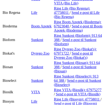
VITA (Bio Life)
Ring Life (Bio Regena):
Bio Regena
Life
47758011
/
Send e-post
til Life
(Bio Regena)
Ring Boots Apotek (Bioderma):
Bioderma
Boots Apotek
67923040
/
Send e-post
til Boots
Apotek (Bioderma)
Ring Sunkost (Bioform):
913 64
Bioform
Sunkost
388
/
Send e-post
til Sunkost
(Bioform)
Ring Dyrego Zoo (Biokat's):
Biokat's
Dyrego Zoo
67971722
/
Send e-post
til
Dyrego Zoo (Biokat's)
Ring Sunkost (Biosan):
913 64
Biosan
Sunkost
388
/
Send e-post
til Sunkost
(Biosan)
Ring Sunkost (Bioselect):
913
Bioselect
Sunkost
64 388
/
Send e-post
til Sunkost
(Bioselect)
Ring VITA (Biosilk):
67975277
Biosilk
VITA
/
Send e-post
til VITA (Biosilk)
Ring Life (Biosym):
47758011
/
Biosym
Life
Send e-post
til Life (Biosym)