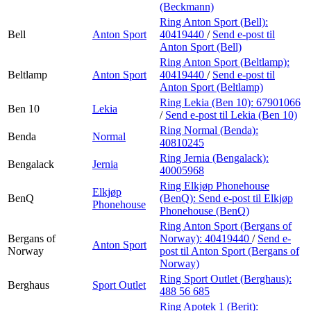
(Beckmann)
Ring Anton Sport (Bell):
Bell
Anton Sport
40419440
/
Send e-post
til
Anton Sport (Bell)
Ring Anton Sport (Beltlamp):
Beltlamp
Anton Sport
40419440
/
Send e-post
til
Anton Sport (Beltlamp)
Ring Lekia (Ben 10):
67901066
Ben 10
Lekia
/
Send e-post
til Lekia (Ben 10)
Ring Normal (Benda):
Benda
Normal
40810245
Ring Jernia (Bengalack):
Bengalack
Jernia
40005968
Ring Elkjøp Phonehouse
Elkjøp
BenQ
(BenQ):
Send e-post
til Elkjøp
Phonehouse
Phonehouse (BenQ)
Ring Anton Sport (Bergans of
Bergans of
Norway):
40419440
/
Send e-
Anton Sport
Norway
post
til Anton Sport (Bergans of
Norway)
Ring Sport Outlet (Berghaus):
Berghaus
Sport Outlet
488 56 685
Ring Apotek 1 (Berit):