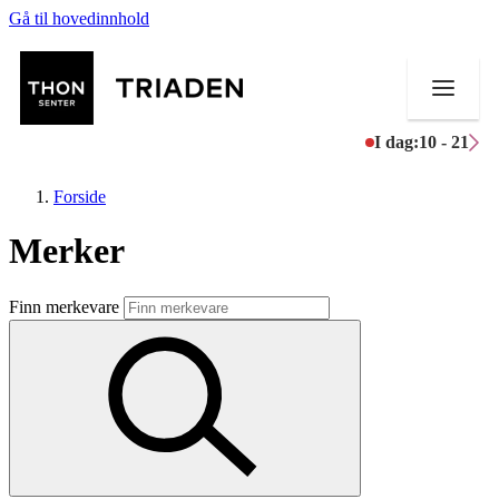
Gå til hovedinnhold
I dag:
10 - 21
Forside
Merker
Butikker
Finn merkevare
Mat og drikke
Helse
Aktiviteter
Tilbud