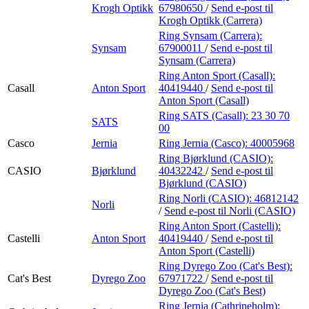
Krogh Optikk
67980650
/
Send e-post
til
Krogh Optikk (Carrera)
Ring Synsam (Carrera):
Synsam
67900011
/
Send e-post
til
Synsam (Carrera)
Ring Anton Sport (Casall):
Casall
Anton Sport
40419440
/
Send e-post
til
Anton Sport (Casall)
Ring SATS (Casall):
23 30 70
SATS
00
Casco
Jernia
Ring Jernia (Casco):
40005968
Ring Bjørklund (CASIO):
CASIO
Bjørklund
40432242
/
Send e-post
til
Bjørklund (CASIO)
Ring Norli (CASIO):
46812142
Norli
/
Send e-post
til Norli (CASIO)
Ring Anton Sport (Castelli):
Castelli
Anton Sport
40419440
/
Send e-post
til
Anton Sport (Castelli)
Ring Dyrego Zoo (Cat's Best):
Cat's Best
Dyrego Zoo
67971722
/
Send e-post
til
Dyrego Zoo (Cat's Best)
Ring Jernia (Cathrineholm):