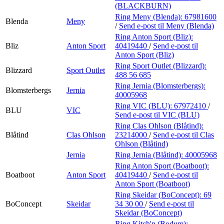
(BLACKBURN)
Ring Meny (Blenda):
67981600
Blenda
Meny
/
Send e-post
til Meny (Blenda)
Ring Anton Sport (Bliz):
Bliz
Anton Sport
40419440
/
Send e-post
til
Anton Sport (Bliz)
Ring Sport Outlet (Blizzard):
Blizzard
Sport Outlet
488 56 685
Ring Jernia (Blomsterbergs):
Blomsterbergs
Jernia
40005968
Ring VIC (BLU):
67972410
/
BLU
VIC
Send e-post
til VIC (BLU)
Ring Clas Ohlson (Blåtind):
Blåtind
Clas Ohlson
23214000
/
Send e-post
til Clas
Ohlson (Blåtind)
Jernia
Ring Jernia (Blåtind):
40005968
Ring Anton Sport (Boatboot):
Boatboot
Anton Sport
40419440
/
Send e-post
til
Anton Sport (Boatboot)
Ring Skeidar (BoConcept):
69
BoConcept
Skeidar
34 30 00
/
Send e-post
til
Skeidar (BoConcept)
Ring Kitch'n (Bodum):