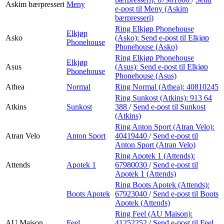
Askim bærpresseri
Meny
e-post
til Meny (Askim
bærpresseri)
Ring Elkjøp Phonehouse
Elkjøp
Asko
(Asko):
Send e-post
til Elkjøp
Phonehouse
Phonehouse (Asko)
Ring Elkjøp Phonehouse
Elkjøp
Asus
(Asus):
Send e-post
til Elkjøp
Phonehouse
Phonehouse (Asus)
Athea
Normal
Ring Normal (Athea):
40810245
Ring Sunkost (Atkins):
913 64
Atkins
Sunkost
388
/
Send e-post
til Sunkost
(Atkins)
Ring Anton Sport (Atran Velo):
Atran Velo
Anton Sport
40419440
/
Send e-post
til
Anton Sport (Atran Velo)
Ring Apotek 1 (Attends):
Attends
Apotek 1
67980030
/
Send e-post
til
Apotek 1 (Attends)
Ring Boots Apotek (Attends):
Boots Apotek
67923040
/
Send e-post
til Boots
Apotek (Attends)
Ring Feel (AU Maison):
AU Maison
Feel
41252252
/
Send e-post
til Feel