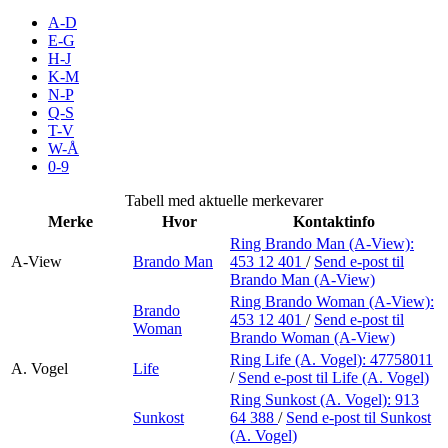
Inspirasjon
A-D
E-G
H-J
K-M
N-P
Søk
Q-S
T-V
W-Å
0-9
Åpningstider
Tabell med aktuelle merkevarer
Merke
Hvor
Kontaktinfo
Praktisk informasjon
Ring Brando Man (A-View):
A-View
Brando Man
453 12 401
/
Send e-post
til
Ledige stillinger
Brando Man (A-View)
Magasin
Ring Brando Woman (A-View):
Brando
453 12 401
/
Send e-post
til
Woman
Brando Woman (A-View)
Butikker
Ring Life (A. Vogel):
47758011
A. Vogel
Life
Gavekort
/
Send e-post
til Life (A. Vogel)
Ring Sunkost (A. Vogel):
913
Best på service
Sunkost
64 388
/
Send e-post
til Sunkost
(A. Vogel)