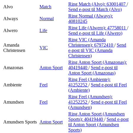
Ring Match (Alvo):
63001407
/
Alvo
Match
Send e-post
til Match (Alvo)
Ring Normal (Always):
Always
Normal
40810245
Ring Life (Alwero):
47758011
/
Alwero
Life
Send e-post
til Life (Alwero)
Ring VIC (Amanda
Amanda
Christensen):
67972410
/
Send
VIC
Christensen
e-post
til VIC (Amanda
Christensen)
Ring Anton Sport (Amazonas):
Amazonas
Anton Sport
40419440
/
Send e-post
til
Anton Sport (Amazonas)
Ring Feel (Ambiente):
Ambiente
Feel
41252252
/
Send e-post
til Feel
(Ambiente)
Ring Feel (Amundsen):
Amundsen
Feel
41252252
/
Send e-post
til Feel
(Amundsen)
Ring Anton Sport (Amundsen
Sports):
40419440
/
Send e-post
Amundsen Sports
Anton Sport
til Anton Sport (Amundsen
Sports)