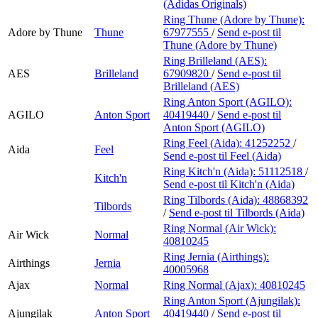
(Adidas Originals)
Ring Thune (Adore by Thune):
Adore by Thune
Thune
67977555
/
Send e-post
til
Thune (Adore by Thune)
Ring Brilleland (AES):
AES
Brilleland
67909820
/
Send e-post
til
Brilleland (AES)
Ring Anton Sport (AGILO):
AGILO
Anton Sport
40419440
/
Send e-post
til
Anton Sport (AGILO)
Ring Feel (Aida):
41252252
/
Aida
Feel
Send e-post
til Feel (Aida)
Ring Kitch'n (Aida):
51112518
/
Kitch'n
Send e-post
til Kitch'n (Aida)
Ring Tilbords (Aida):
48868392
Tilbords
/
Send e-post
til Tilbords (Aida)
Ring Normal (Air Wick):
Air Wick
Normal
40810245
Ring Jernia (Airthings):
Airthings
Jernia
40005968
Ajax
Normal
Ring Normal (Ajax):
40810245
Ring Anton Sport (Ajungilak):
Ajungilak
Anton Sport
40419440
/
Send e-post
til