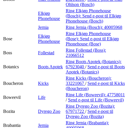
Ohlson (Bosch)
Ring Elkjøp Phonehouse
Elkjøp
(Bosch):
Send e-post
til Elkjøp
Phonehouse
Phonehouse (Bosch)
Jernia
Ring Jernia (Bosch):
40005968
Ring Elkjøp Phonehouse
Elkjøp
Bose
(Bose):
Send e-post
til Elkjøp
Phonehouse
Phonehouse (Bose)
Ring Follestad (Boss):
Boss
Follestad
21066512
Ring Boots Apotek (Botanics):
Botanics
Boots Apotek
67923040
/
Send e-post
til Boots
Apotek (Botanics)
Ring Kicks (Boucheron):
Boucheron
Kicks
33221067
/
Send e-post
til Kicks
(Boucheron)
Ring Life (Boweevil):
47758011
Boweevil
Life
/
Send e-post
til Life (Boweevil)
Ring Dyrego Zoo (Bozita):
Bozita
Dyrego Zoo
67971722
/
Send e-post
til
Dyrego Zoo (Bozita)
Ring Jernia (Brabantia):
Brabantia
Jernia
40005968