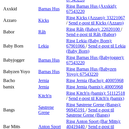
Ring Barnas Hus (Axxkid):
Axxkid
Barnas Hus
67543220
Ring Kicks (Azzaro):
33221067
Azzaro
Kicks
/
Send e-post
til Kicks (Azzaro)
Ring Råh (Babor):
22020100
/
Babor
Råh
Send e-post
til Råh (Babor)
Ring Lekia (Baby Born):
Baby Born
Lekia
67901066
/
Send e-post
til Lekia
(Baby Born)
Ring Barnas Hus (Babyjogger):
Babyjogger
Barnas Hus
67543220
Ring Barnas Hus (Babyzen
Babyzen Yoyo
Barnas Hus
Yoyo):
67543220
Bacho
Jernia
Ring Jernia (Bacho):
40005968
bamix
Jernia
Ring Jernia (bamix):
40005968
Ring Kitch'n (bamix):
51112518
Kitch'n
/
Send e-post
til Kitch'n (bamix)
Ring Søstrene Grene (Bangs):
Søstrene
Bangs
96945191
/
Send e-post
til
Grene
Søstrene Grene (Bangs)
Ring Anton Sport (Bar Mitts):
Bar Mitts
Anton Sport
40419440
/
Send e-post
til