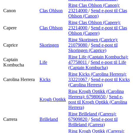
Ring Clas Ohlson (Canon):
Canon
Clas Ohlson
23214000
/
Send e-post
til Clas
Ohlson (Canon)
Ring Clas Ohlson (Capere):
Capere
Clas Ohlson
23214000
/
Send e-post
til Clas
Ohlson (Capere)
Ring Skoringen (Caprice):
Caprice
Skoringen
21079080
/
Send e-post
til
Skoringen (Caprice)
Ring Life (Captain Kombucha):
Captain
Life
47758011
/
Send e-post
til Life
Kombucha
(Captain Kombucha)
Ring Kicks (Carolina Herrera):
Carolina Herrera
Kicks
33221067
/
Send e-post
til Kicks
(Carolina Herrera)
Ring Krogh Optikk (Carolina
Herrera):
67980650
/
Send e-
Krogh Optikk
post
til Krogh Optikk (Carolina
Herrera)
Ring Brilleland (Carrera):
Carrera
Brilleland
67909820
/
Send e-post
til
Brilleland (Carrera)
Ring Krogh Optikk (Carrera):