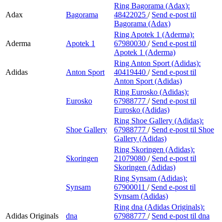
Ring Bagorama (Adax):
Adax
Bagorama
48422025
/
Send e-post
til
Bagorama (Adax)
Ring Apotek 1 (Aderma):
Aderma
Apotek 1
67980030
/
Send e-post
til
Apotek 1 (Aderma)
Ring Anton Sport (Adidas):
Adidas
Anton Sport
40419440
/
Send e-post
til
Anton Sport (Adidas)
Ring Eurosko (Adidas):
Eurosko
67988777
/
Send e-post
til
Eurosko (Adidas)
Ring Shoe Gallery (Adidas):
Shoe Gallery
67988777
/
Send e-post
til Shoe
Gallery (Adidas)
Ring Skoringen (Adidas):
Skoringen
21079080
/
Send e-post
til
Skoringen (Adidas)
Ring Synsam (Adidas):
Synsam
67900011
/
Send e-post
til
Synsam (Adidas)
Ring dna (Adidas Originals):
Adidas Originals
dna
67988777
/
Send e-post
til dna