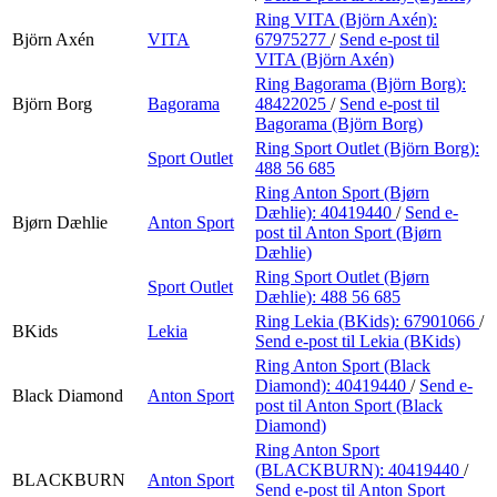
Ring VITA (Björn Axén):
Björn Axén
VITA
67975277
/
Send e-post
til
VITA (Björn Axén)
Ring Bagorama (Björn Borg):
Björn Borg
Bagorama
48422025
/
Send e-post
til
Bagorama (Björn Borg)
Ring Sport Outlet (Björn Borg):
Sport Outlet
488 56 685
Ring Anton Sport (Bjørn
Dæhlie):
40419440
/
Send e-
Bjørn Dæhlie
Anton Sport
post
til Anton Sport (Bjørn
Dæhlie)
Ring Sport Outlet (Bjørn
Sport Outlet
Dæhlie):
488 56 685
Ring Lekia (BKids):
67901066
/
BKids
Lekia
Send e-post
til Lekia (BKids)
Ring Anton Sport (Black
Diamond):
40419440
/
Send e-
Black Diamond
Anton Sport
post
til Anton Sport (Black
Diamond)
Ring Anton Sport
(BLACKBURN):
40419440
/
BLACKBURN
Anton Sport
Send e-post
til Anton Sport