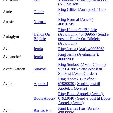
(AU Maison)
Ring Glitter (Aurie):
81 51 20
Aurie
Glitter
21
Ring Normal (Aussie):
Aussie
Normal
40810245
Ring Handz On Bilpleie
Handz On
(Autoglym):
46709966
/
Send e-
Autoglym
Bilpleie
post
til Handz On Bilpleie
(Autoglym)
Ava
Jernia
Ring Jernia (Ava):
40005968
Ring Jernia (Avalanche!):
Avalanche!
Jernia
40005968
Ring Sunkost (Avant Garden):
Avant Garden
Sunkost
913 64 388
/
Send e-post
til
Sunkost (Avant Garden)
Ring Apotek 1 (Avène):
Avène
Apotek 1
67980030
/
Send e-post
til
Apotek 1 (Avène)
Ring Boots Apotek (Avène):
Boots Apotek
67923040
/
Send e-post
til Boots
Apotek (Avène)
Ring Barnas Hus (Avent):
Avent
Barnas Hus
67543220