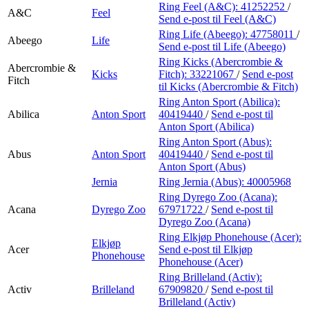
Finn frem
Ring Feel (A&C):
41252252
/
A&C
Feel
Send e-post
til Feel (A&C)
Ring Life (Abeego):
47758011
/
Abeego
Life
Send e-post
til Life (Abeego)
Ring Kicks (Abercrombie &
Abercrombie &
Kicks
Fitch):
33221067
/
Send e-post
Fitch
til Kicks (Abercrombie & Fitch)
Ring Anton Sport (Abilica):
Abilica
Anton Sport
40419440
/
Send e-post
til
Anton Sport (Abilica)
Ring Anton Sport (Abus):
Abus
Anton Sport
40419440
/
Send e-post
til
Anton Sport (Abus)
Jernia
Ring Jernia (Abus):
40005968
Ring Dyrego Zoo (Acana):
Acana
Dyrego Zoo
67971722
/
Send e-post
til
Dyrego Zoo (Acana)
Ring Elkjøp Phonehouse (Acer):
Elkjøp
Acer
Send e-post
til Elkjøp
Phonehouse
Phonehouse (Acer)
Ring Brilleland (Activ):
Activ
Brilleland
67909820
/
Send e-post
til
Brilleland (Activ)