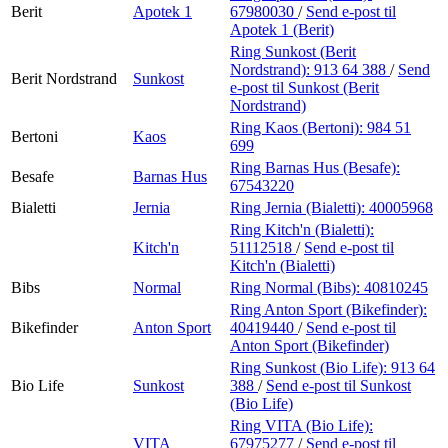
Berit
Apotek 1
67980030
/
Send e-post
til
Apotek 1 (Berit)
Ring Sunkost (Berit
Nordstrand):
913 64 388
/
Send
Berit Nordstrand
Sunkost
e-post
til Sunkost (Berit
Nordstrand)
Ring Kaos (Bertoni):
984 51
Bertoni
Kaos
699
Ring Barnas Hus (Besafe):
Besafe
Barnas Hus
67543220
Bialetti
Jernia
Ring Jernia (Bialetti):
40005968
Ring Kitch'n (Bialetti):
Kitch'n
51112518
/
Send e-post
til
Kitch'n (Bialetti)
Bibs
Normal
Ring Normal (Bibs):
40810245
Ring Anton Sport (Bikefinder):
Bikefinder
Anton Sport
40419440
/
Send e-post
til
Anton Sport (Bikefinder)
Ring Sunkost (Bio Life):
913 64
Bio Life
Sunkost
388
/
Send e-post
til Sunkost
(Bio Life)
Ring VITA (Bio Life):
VITA
67975277
/
Send e-post
til