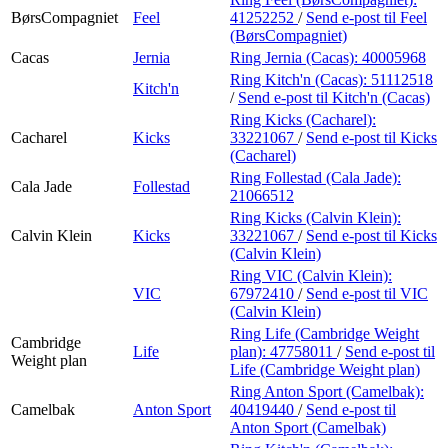
BørsCompagniet
Feel
41252252
/
Send e-post
til Feel
(BørsCompagniet)
Cacas
Jernia
Ring Jernia (Cacas):
40005968
Ring Kitch'n (Cacas):
51112518
Kitch'n
/
Send e-post
til Kitch'n (Cacas)
Ring Kicks (Cacharel):
Cacharel
Kicks
33221067
/
Send e-post
til Kicks
(Cacharel)
Ring Follestad (Cala Jade):
Cala Jade
Follestad
21066512
Ring Kicks (Calvin Klein):
Calvin Klein
Kicks
33221067
/
Send e-post
til Kicks
(Calvin Klein)
Ring VIC (Calvin Klein):
VIC
67972410
/
Send e-post
til VIC
(Calvin Klein)
Ring Life (Cambridge Weight
Cambridge
Life
plan):
47758011
/
Send e-post
til
Weight plan
Life (Cambridge Weight plan)
Ring Anton Sport (Camelbak):
Camelbak
Anton Sport
40419440
/
Send e-post
til
Anton Sport (Camelbak)