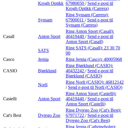
Krogh Optikk
67980650
/
Send e-post
til
Krogh Optikk (Carrera)
Ring Synsam (Carrera):
Synsam
67900011
/
Send e-post
til
Synsam (Carrera)
Ring Anton Sport (Casall):
Casall
Anton Sport
40419440
/
Send e-post
til
Anton Sport (Casall)
Ring SATS (Casall):
23 30 70
SATS
00
Casco
Jernia
Ring Jernia (Casco):
40005968
Ring Bjørklund (CASIO):
CASIO
Bjørklund
40432242
/
Send e-post
til
Bjørklund (CASIO)
Ring Norli (CASIO):
46812142
Norli
/
Send e-post
til Norli (CASIO)
Ring Anton Sport (Castelli):
Castelli
Anton Sport
40419440
/
Send e-post
til
Anton Sport (Castelli)
Ring Dyrego Zoo (Cat's Best):
Cat's Best
Dyrego Zoo
67971722
/
Send e-post
til
Dyrego Zoo (Cat's Best)
Ring Jernia (Cathrineholm):