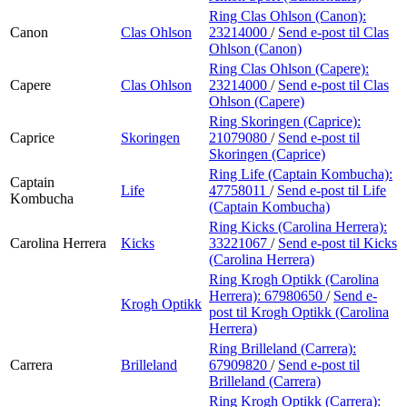
Ring Clas Ohlson (Canon):
Canon
Clas Ohlson
23214000
/
Send e-post
til Clas
Ohlson (Canon)
Ring Clas Ohlson (Capere):
Capere
Clas Ohlson
23214000
/
Send e-post
til Clas
Ohlson (Capere)
Ring Skoringen (Caprice):
Caprice
Skoringen
21079080
/
Send e-post
til
Skoringen (Caprice)
Ring Life (Captain Kombucha):
Captain
Life
47758011
/
Send e-post
til Life
Kombucha
(Captain Kombucha)
Ring Kicks (Carolina Herrera):
Carolina Herrera
Kicks
33221067
/
Send e-post
til Kicks
(Carolina Herrera)
Ring Krogh Optikk (Carolina
Herrera):
67980650
/
Send e-
Krogh Optikk
post
til Krogh Optikk (Carolina
Herrera)
Ring Brilleland (Carrera):
Carrera
Brilleland
67909820
/
Send e-post
til
Brilleland (Carrera)
Ring Krogh Optikk (Carrera):