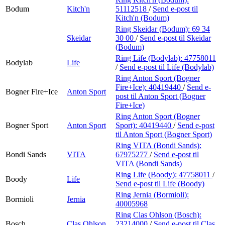
Bodum
Kitch'n
51112518
/
Send e-post
til
Kitch'n (Bodum)
Ring Skeidar (Bodum):
69 34
Skeidar
30 00
/
Send e-post
til Skeidar
(Bodum)
Ring Life (Bodylab):
47758011
Bodylab
Life
/
Send e-post
til Life (Bodylab)
Ring Anton Sport (Bogner
Fire+Ice):
40419440
/
Send e-
Bogner Fire+Ice
Anton Sport
post
til Anton Sport (Bogner
Fire+Ice)
Ring Anton Sport (Bogner
Bogner Sport
Anton Sport
Sport):
40419440
/
Send e-post
til Anton Sport (Bogner Sport)
Ring VITA (Bondi Sands):
Bondi Sands
VITA
67975277
/
Send e-post
til
VITA (Bondi Sands)
Ring Life (Boody):
47758011
/
Boody
Life
Send e-post
til Life (Boody)
Ring Jernia (Bormioli):
Bormioli
Jernia
40005968
Ring Clas Ohlson (Bosch):
Bosch
Clas Ohlson
23214000
/
Send e-post
til Clas