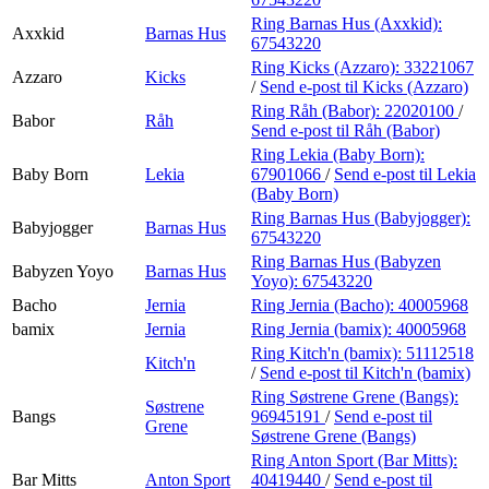
Ring Barnas Hus (Axxkid):
Axxkid
Barnas Hus
67543220
Ring Kicks (Azzaro):
33221067
Azzaro
Kicks
/
Send e-post
til Kicks (Azzaro)
Ring Råh (Babor):
22020100
/
Babor
Råh
Send e-post
til Råh (Babor)
Ring Lekia (Baby Born):
Baby Born
Lekia
67901066
/
Send e-post
til Lekia
(Baby Born)
Ring Barnas Hus (Babyjogger):
Babyjogger
Barnas Hus
67543220
Ring Barnas Hus (Babyzen
Babyzen Yoyo
Barnas Hus
Yoyo):
67543220
Bacho
Jernia
Ring Jernia (Bacho):
40005968
bamix
Jernia
Ring Jernia (bamix):
40005968
Ring Kitch'n (bamix):
51112518
Kitch'n
/
Send e-post
til Kitch'n (bamix)
Ring Søstrene Grene (Bangs):
Søstrene
Bangs
96945191
/
Send e-post
til
Grene
Søstrene Grene (Bangs)
Ring Anton Sport (Bar Mitts):
Bar Mitts
Anton Sport
40419440
/
Send e-post
til