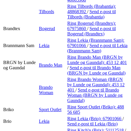
Ring Tilbords (Brabantia):
Tilbords
48868392
/
Send e-post
til
Tilbords (Brabantia)
Ring Bogerud (Brandtex):
Brandtex
Bogerud
67975860
/
Send e-post
til
Bogerud (Brandtex)
Ring Lekia (Brannmann Sam):
Brannmann Sam
Lekia
67901066
/
Send e-post
til Lekia
(Brannmann Sam)
Ring Brando Man (BRGN by
BRGN by Lunde
Lunde og Gaundal):
453 12 401
Brando Man
og Gaundal
/
Send e-post
til Brando Man
(BRGN by Lunde og Gaundal)
Ring Brando Woman (BRGN
by Lunde og Gaundal):
453 12
Brando
401
/
Send e-post
til Brando
Woman
Woman (BRGN by Lunde og
Gaundal)
Ring Sport Outlet (Briko):
488
Briko
Sport Outlet
56 685
Ring Lekia (Brio):
67901066
/
Brio
Lekia
Send e-post
til Lekia (Brio)
Ring Kitch'n (Brix):
51112518
/