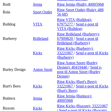
Built
Jernia
Ring Jernia (Built):
40005968
Ring Sport Outlet (Bula):
488
Bula
Sport Outlet
56 685
Ring VITA (Bulldog):
Bulldog
VITA
67975277
/
Send e-post
til
VITA (Bulldog)
Ring Brilleland (Burberry):
Burberry
Brilleland
67909820
/
Send e-post
til
Brilleland (Burberry)
Ring Kicks (Burberry):
Kicks
33221067
/
Send e-post
til Kicks
(Burberry)
Ring Anton Sport (Burley
Design):
40419440
/
Send e-
Burley Design
Anton Sport
post
til Anton Sport (Burley
Design)
Ring Kicks (Burt's Bees):
Burt's Bees
Kicks
33221067
/
Send e-post
til Kicks
(Burt's Bees)
Ring Jernia (Butinox):
Butinox
Jernia
40005968
Ring Kicks (Buxom):
33221067
Buxom
Kicks
/
Send e-post
til Kicks (Buxom)