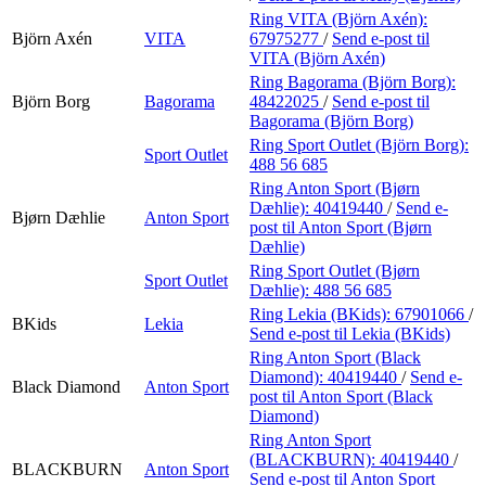
Ring VITA (Björn Axén):
Björn Axén
VITA
67975277
/
Send e-post
til
VITA (Björn Axén)
Ring Bagorama (Björn Borg):
Björn Borg
Bagorama
48422025
/
Send e-post
til
Bagorama (Björn Borg)
Ring Sport Outlet (Björn Borg):
Sport Outlet
488 56 685
Ring Anton Sport (Bjørn
Dæhlie):
40419440
/
Send e-
Bjørn Dæhlie
Anton Sport
post
til Anton Sport (Bjørn
Dæhlie)
Ring Sport Outlet (Bjørn
Sport Outlet
Dæhlie):
488 56 685
Ring Lekia (BKids):
67901066
/
BKids
Lekia
Send e-post
til Lekia (BKids)
Ring Anton Sport (Black
Diamond):
40419440
/
Send e-
Black Diamond
Anton Sport
post
til Anton Sport (Black
Diamond)
Ring Anton Sport
(BLACKBURN):
40419440
/
BLACKBURN
Anton Sport
Send e-post
til Anton Sport