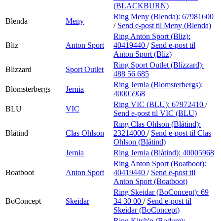
(BLACKBURN)
Ring Meny (Blenda):
67981600
Blenda
Meny
/
Send e-post
til Meny (Blenda)
Ring Anton Sport (Bliz):
Bliz
Anton Sport
40419440
/
Send e-post
til
Anton Sport (Bliz)
Ring Sport Outlet (Blizzard):
Blizzard
Sport Outlet
488 56 685
Ring Jernia (Blomsterbergs):
Blomsterbergs
Jernia
40005968
Ring VIC (BLU):
67972410
/
BLU
VIC
Send e-post
til VIC (BLU)
Ring Clas Ohlson (Blåtind):
Blåtind
Clas Ohlson
23214000
/
Send e-post
til Clas
Ohlson (Blåtind)
Jernia
Ring Jernia (Blåtind):
40005968
Ring Anton Sport (Boatboot):
Boatboot
Anton Sport
40419440
/
Send e-post
til
Anton Sport (Boatboot)
Ring Skeidar (BoConcept):
69
BoConcept
Skeidar
34 30 00
/
Send e-post
til
Skeidar (BoConcept)
Ring Kitch'n (Bodum):