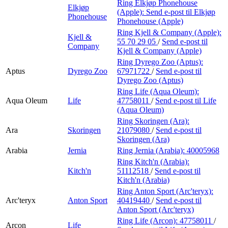
Ring Elkjøp Phonehouse
Elkjøp
(Apple):
Send e-post
til Elkjøp
Phonehouse
Phonehouse (Apple)
Ring Kjell & Company (Apple):
Kjell &
55 70 29 05
/
Send e-post
til
Company
Kjell & Company (Apple)
Ring Dyrego Zoo (Aptus):
Aptus
Dyrego Zoo
67971722
/
Send e-post
til
Dyrego Zoo (Aptus)
Ring Life (Aqua Oleum):
Aqua Oleum
Life
47758011
/
Send e-post
til Life
(Aqua Oleum)
Ring Skoringen (Ara):
Ara
Skoringen
21079080
/
Send e-post
til
Skoringen (Ara)
Arabia
Jernia
Ring Jernia (Arabia):
40005968
Ring Kitch'n (Arabia):
Kitch'n
51112518
/
Send e-post
til
Kitch'n (Arabia)
Ring Anton Sport (Arc'teryx):
Arc'teryx
Anton Sport
40419440
/
Send e-post
til
Anton Sport (Arc'teryx)
Ring Life (Arcon):
47758011
/
Arcon
Life