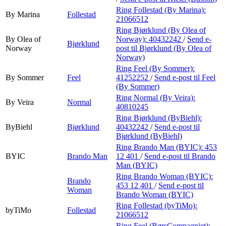
Ring Follestad (By Marina):
By Marina
Follestad
21066512
Ring Bjørklund (By Olea of
By Olea of
Norway):
40432242
/
Send e-
Bjørklund
Norway
post
til Bjørklund (By Olea of
Norway)
Ring Feel (By Sommer):
By Sommer
Feel
41252252
/
Send e-post
til Feel
(By Sommer)
Ring Normal (By Veira):
By Veira
Normal
40810245
Ring Bjørklund (ByBiehl):
ByBiehl
Bjørklund
40432242
/
Send e-post
til
Bjørklund (ByBiehl)
Ring Brando Man (BYIC):
453
BYIC
Brando Man
12 401
/
Send e-post
til Brando
Man (BYIC)
Ring Brando Woman (BYIC):
Brando
453 12 401
/
Send e-post
til
Woman
Brando Woman (BYIC)
Ring Follestad (byTiMo):
byTiMo
Follestad
21066512
Ring Feel (BørsCompagniet):