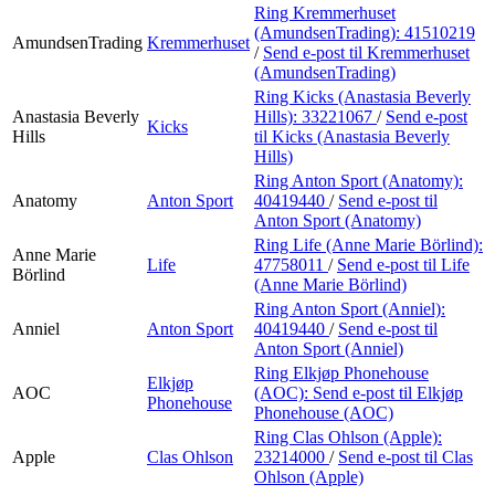
Ring Kremmerhuset
(AmundsenTrading):
41510219
AmundsenTrading
Kremmerhuset
/
Send e-post
til Kremmerhuset
(AmundsenTrading)
Ring Kicks (Anastasia Beverly
Anastasia Beverly
Hills):
33221067
/
Send e-post
Kicks
Hills
til Kicks (Anastasia Beverly
Hills)
Ring Anton Sport (Anatomy):
Anatomy
Anton Sport
40419440
/
Send e-post
til
Anton Sport (Anatomy)
Ring Life (Anne Marie Börlind):
Anne Marie
Life
47758011
/
Send e-post
til Life
Börlind
(Anne Marie Börlind)
Ring Anton Sport (Anniel):
Anniel
Anton Sport
40419440
/
Send e-post
til
Anton Sport (Anniel)
Ring Elkjøp Phonehouse
Elkjøp
AOC
(AOC):
Send e-post
til Elkjøp
Phonehouse
Phonehouse (AOC)
Ring Clas Ohlson (Apple):
Apple
Clas Ohlson
23214000
/
Send e-post
til Clas
Ohlson (Apple)