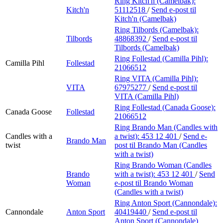
Ring Kitch'n (Camelbak):
Kitch'n
51112518
/
Send e-post
til
Kitch'n (Camelbak)
Ring Tilbords (Camelbak):
Tilbords
48868392
/
Send e-post
til
Tilbords (Camelbak)
Ring Follestad (Camilla Pihl):
Camilla Pihl
Follestad
21066512
Ring VITA (Camilla Pihl):
VITA
67975277
/
Send e-post
til
VITA (Camilla Pihl)
Ring Follestad (Canada Goose):
Canada Goose
Follestad
21066512
Ring Brando Man (Candles with
Candles with a
a twist):
453 12 401
/
Send e-
Brando Man
twist
post
til Brando Man (Candles
with a twist)
Ring Brando Woman (Candles
Brando
with a twist):
453 12 401
/
Send
Woman
e-post
til Brando Woman
(Candles with a twist)
Ring Anton Sport (Cannondale):
Cannondale
Anton Sport
40419440
/
Send e-post
til
Anton Sport (Cannondale)