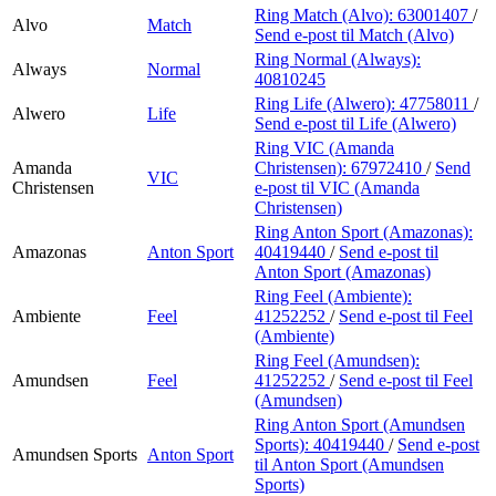
Ring Match (Alvo):
63001407
/
Alvo
Match
Send e-post
til Match (Alvo)
Ring Normal (Always):
Always
Normal
40810245
Ring Life (Alwero):
47758011
/
Alwero
Life
Send e-post
til Life (Alwero)
Ring VIC (Amanda
Amanda
Christensen):
67972410
/
Send
VIC
Christensen
e-post
til VIC (Amanda
Christensen)
Ring Anton Sport (Amazonas):
Amazonas
Anton Sport
40419440
/
Send e-post
til
Anton Sport (Amazonas)
Ring Feel (Ambiente):
Ambiente
Feel
41252252
/
Send e-post
til Feel
(Ambiente)
Ring Feel (Amundsen):
Amundsen
Feel
41252252
/
Send e-post
til Feel
(Amundsen)
Ring Anton Sport (Amundsen
Sports):
40419440
/
Send e-post
Amundsen Sports
Anton Sport
til Anton Sport (Amundsen
Sports)