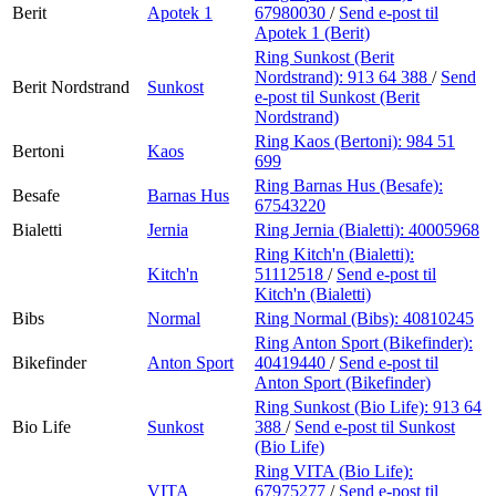
Berit
Apotek 1
67980030
/
Send e-post
til
Apotek 1 (Berit)
Ring Sunkost (Berit
Nordstrand):
913 64 388
/
Send
Berit Nordstrand
Sunkost
e-post
til Sunkost (Berit
Nordstrand)
Ring Kaos (Bertoni):
984 51
Bertoni
Kaos
699
Ring Barnas Hus (Besafe):
Besafe
Barnas Hus
67543220
Bialetti
Jernia
Ring Jernia (Bialetti):
40005968
Ring Kitch'n (Bialetti):
Kitch'n
51112518
/
Send e-post
til
Kitch'n (Bialetti)
Bibs
Normal
Ring Normal (Bibs):
40810245
Ring Anton Sport (Bikefinder):
Bikefinder
Anton Sport
40419440
/
Send e-post
til
Anton Sport (Bikefinder)
Ring Sunkost (Bio Life):
913 64
Bio Life
Sunkost
388
/
Send e-post
til Sunkost
(Bio Life)
Ring VITA (Bio Life):
VITA
67975277
/
Send e-post
til