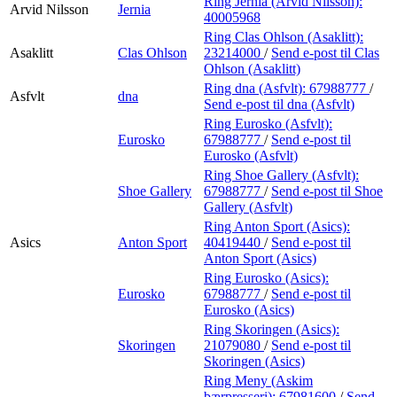
Ring Jernia (Arvid Nilsson):
Arvid Nilsson
Jernia
40005968
Ring Clas Ohlson (Asaklitt):
Asaklitt
Clas Ohlson
23214000
/
Send e-post
til Clas
Ohlson (Asaklitt)
Ring dna (Asfvlt):
67988777
/
Asfvlt
dna
Send e-post
til dna (Asfvlt)
Ring Eurosko (Asfvlt):
Eurosko
67988777
/
Send e-post
til
Eurosko (Asfvlt)
Ring Shoe Gallery (Asfvlt):
Shoe Gallery
67988777
/
Send e-post
til Shoe
Gallery (Asfvlt)
Ring Anton Sport (Asics):
Asics
Anton Sport
40419440
/
Send e-post
til
Anton Sport (Asics)
Ring Eurosko (Asics):
Eurosko
67988777
/
Send e-post
til
Eurosko (Asics)
Ring Skoringen (Asics):
Skoringen
21079080
/
Send e-post
til
Skoringen (Asics)
Ring Meny (Askim
bærpresseri):
67981600
/
Send