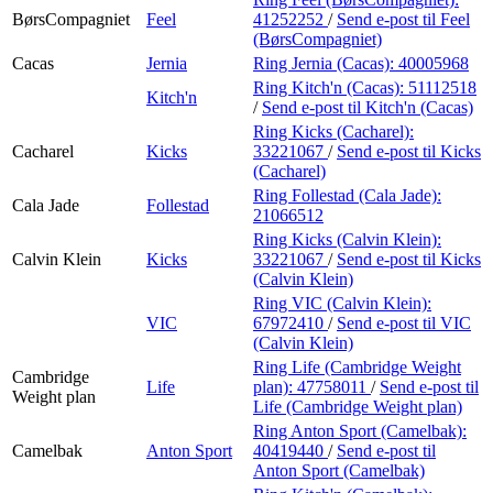
BørsCompagniet
Feel
41252252
/
Send e-post
til Feel
(BørsCompagniet)
Cacas
Jernia
Ring Jernia (Cacas):
40005968
Ring Kitch'n (Cacas):
51112518
Kitch'n
/
Send e-post
til Kitch'n (Cacas)
Ring Kicks (Cacharel):
Cacharel
Kicks
33221067
/
Send e-post
til Kicks
(Cacharel)
Ring Follestad (Cala Jade):
Cala Jade
Follestad
21066512
Ring Kicks (Calvin Klein):
Calvin Klein
Kicks
33221067
/
Send e-post
til Kicks
(Calvin Klein)
Ring VIC (Calvin Klein):
VIC
67972410
/
Send e-post
til VIC
(Calvin Klein)
Ring Life (Cambridge Weight
Cambridge
Life
plan):
47758011
/
Send e-post
til
Weight plan
Life (Cambridge Weight plan)
Ring Anton Sport (Camelbak):
Camelbak
Anton Sport
40419440
/
Send e-post
til
Anton Sport (Camelbak)