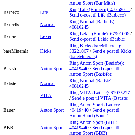
Anton Sport (Bar Mitts)
Ring Life (Barbeco):
47758011
/
Barbeco
Life
Send e-post
til Life (Barbeco)
Ring Normal (Barbells):
Barbells
Normal
40810245
Ring Lekia (Barbie):
67901066
/
Barbie
Lekia
Send e-post
til Lekia (Barbie)
Ring Kicks (bareMinerals):
bareMinerals
Kicks
33221067
/
Send e-post
til Kicks
(bareMinerals)
Ring Anton Sport (Basisfot):
Basisfot
Anton Sport
40419440
/
Send e-post
til
Anton Sport (Basisfot)
Ring Normal (Batiste):
Batiste
Normal
40810245
Ring VITA (Batiste):
67975277
VITA
/
Send e-post
til VITA (Batiste)
Ring Anton Sport (Bauer):
Bauer
Anton Sport
40419440
/
Send e-post
til
Anton Sport (Bauer)
Ring Anton Sport (BBB):
BBB
Anton Sport
40419440
/
Send e-post
til
Anton Sport (BBB)