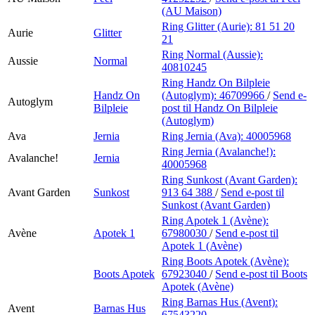
(AU Maison)
Ring Glitter (Aurie):
81 51 20
Aurie
Glitter
21
Ring Normal (Aussie):
Aussie
Normal
40810245
Ring Handz On Bilpleie
Handz On
(Autoglym):
46709966
/
Send e-
Autoglym
Bilpleie
post
til Handz On Bilpleie
(Autoglym)
Ava
Jernia
Ring Jernia (Ava):
40005968
Ring Jernia (Avalanche!):
Avalanche!
Jernia
40005968
Ring Sunkost (Avant Garden):
Avant Garden
Sunkost
913 64 388
/
Send e-post
til
Sunkost (Avant Garden)
Ring Apotek 1 (Avène):
Avène
Apotek 1
67980030
/
Send e-post
til
Apotek 1 (Avène)
Ring Boots Apotek (Avène):
Boots Apotek
67923040
/
Send e-post
til Boots
Apotek (Avène)
Ring Barnas Hus (Avent):
Avent
Barnas Hus
67543220