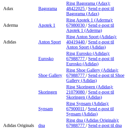
Ring Bagorama (Adax):
Adax
Bagorama
48422025
/
Send e-post
til
Bagorama (Adax)
Ring Apotek 1 (Aderma):
Aderma
Apotek 1
67980030
/
Send e-post
til
Apotek 1 (Aderma)
Ring Anton Sport (Adidas):
Adidas
Anton Sport
40419440
/
Send e-post
til
Anton Sport (Adidas)
Ring Eurosko (Adidas):
Eurosko
67988777
/
Send e-post
til
Eurosko (Adidas)
Ring Shoe Gallery (Adidas):
Shoe Gallery
67988777
/
Send e-post
til Shoe
Gallery (Adidas)
Ring Skoringen (Adidas):
Skoringen
21079080
/
Send e-post
til
Skoringen (Adidas)
Ring Synsam (Adidas):
Synsam
67900011
/
Send e-post
til
Synsam (Adidas)
Ring dna (Adidas Originals):
Adidas Originals
dna
67988777
/
Send e-post
til dna