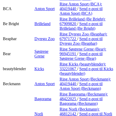
Ring Anton Sport (BCA):
BCA
Anton Sport
40419440
/
Send e-post
til
Anton Sport (BCA)
Ring Brilleland (Be Bright):
Be Bright
Brilleland
67909820
/
Send e-post
til
Brilleland (Be Bright)
Ring Dyrego Zoo (Beaphar):
Beaphar
Dyrego Zoo
67971722
/
Send e-post
til
Dyrego Zoo (Beaphar)
Ring Søstrene Grene (Bear):
Søstrene
Bear
96945191
/
Send e-post
til
Grene
Søstrene Grene (Bear)
Ring Kicks (beautyblender):
beautyblender
Kicks
33221067
/
Send e-post
til Kicks
(beautyblender)
Ring Anton Sport (Beckmann):
Beckmann
Anton Sport
40419440
/
Send e-post
til
Anton Sport (Beckmann)
Ring Bagorama (Beckmann):
Bagorama
48422025
/
Send e-post
til
Bagorama (Beckmann)
Ring Norli (Beckmann):
Norli
46812142
/
Send e-post
til Norli