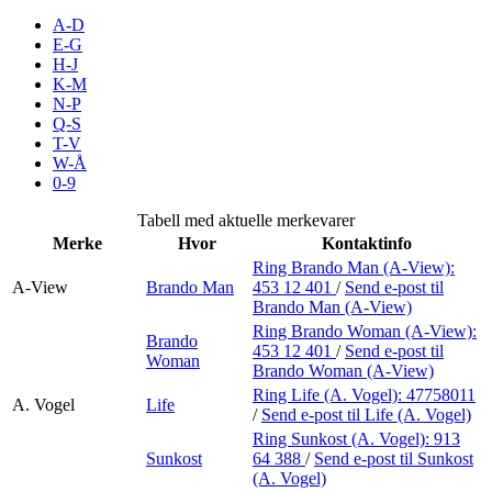
Inspirasjon
A-D
E-G
H-J
K-M
N-P
Søk
Q-S
T-V
W-Å
0-9
Åpningstider
Tabell med aktuelle merkevarer
Merke
Hvor
Kontaktinfo
Praktisk informasjon
Ring Brando Man (A-View):
A-View
Brando Man
453 12 401
/
Send e-post
til
Ledige stillinger
Brando Man (A-View)
Magasin
Ring Brando Woman (A-View):
Brando
453 12 401
/
Send e-post
til
Woman
Brando Woman (A-View)
Butikker
Ring Life (A. Vogel):
47758011
A. Vogel
Life
Gavekort
/
Send e-post
til Life (A. Vogel)
Ring Sunkost (A. Vogel):
913
Best på service
Sunkost
64 388
/
Send e-post
til Sunkost
(A. Vogel)