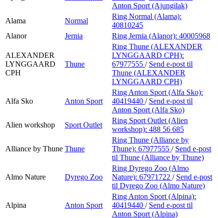
Anton Sport (Ajungilak)
Ring Normal (Alama):
Alama
Normal
40810245
Alanor
Jernia
Ring Jernia (Alanor):
40005968
Ring Thune (ALEXANDER
ALEXANDER
LYNGGAARD CPH):
LYNGGAARD
Thune
67977555
/
Send e-post
til
CPH
Thune (ALEXANDER
LYNGGAARD CPH)
Ring Anton Sport (Alfa Sko):
Alfa Sko
Anton Sport
40419440
/
Send e-post
til
Anton Sport (Alfa Sko)
Ring Sport Outlet (Alien
Alien workshop
Sport Outlet
workshop):
488 56 685
Ring Thune (Alliance by
Alliance by Thune
Thune
Thune):
67977555
/
Send e-post
til Thune (Alliance by Thune)
Ring Dyrego Zoo (Almo
Almo Nature
Dyrego Zoo
Nature):
67971722
/
Send e-post
til Dyrego Zoo (Almo Nature)
Ring Anton Sport (Alpina):
Alpina
Anton Sport
40419440
/
Send e-post
til
Anton Sport (Alpina)