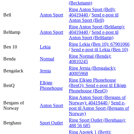
(Beckmann)
Ring Anton Sport (Bell):
Bell
Anton Sport
40419440
/
Send e-post
til
Anton Sport (Bell)
Ring Anton Sport (Beltlamp):
Beltlamp
Anton Sport
40419440
/
Send e-post
til
Anton Sport (Beltlamp)
Ring Lekia (Ben 10):
67901066
Ben 10
Lekia
/
Send e-post
til Lekia (Ben 10)
Ring Normal (Benda):
Benda
Normal
40810245
Ring Jernia (Bengalack):
Bengalack
Jernia
40005968
Ring Elkjøp Phonehouse
Elkjøp
BenQ
(BenQ):
Send e-post
til Elkjøp
Phonehouse
Phonehouse (BenQ)
Ring Anton Sport (Bergans of
Bergans of
Norway):
40419440
/
Send e-
Anton Sport
Norway
post
til Anton Sport (Bergans of
Norway)
Ring Sport Outlet (Berghaus):
Berghaus
Sport Outlet
488 56 685
Ring Apotek 1 (Berit):