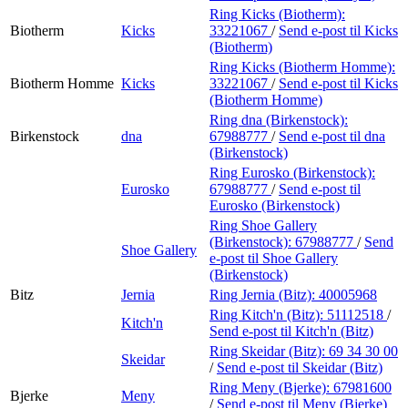
Ring Kicks (Biotherm):
Biotherm
Kicks
33221067
/
Send e-post
til Kicks
(Biotherm)
Ring Kicks (Biotherm Homme):
Biotherm Homme
Kicks
33221067
/
Send e-post
til Kicks
(Biotherm Homme)
Ring dna (Birkenstock):
Birkenstock
dna
67988777
/
Send e-post
til dna
(Birkenstock)
Ring Eurosko (Birkenstock):
Eurosko
67988777
/
Send e-post
til
Eurosko (Birkenstock)
Ring Shoe Gallery
(Birkenstock):
67988777
/
Send
Shoe Gallery
e-post
til Shoe Gallery
(Birkenstock)
Bitz
Jernia
Ring Jernia (Bitz):
40005968
Ring Kitch'n (Bitz):
51112518
/
Kitch'n
Send e-post
til Kitch'n (Bitz)
Ring Skeidar (Bitz):
69 34 30 00
Skeidar
/
Send e-post
til Skeidar (Bitz)
Ring Meny (Bjerke):
67981600
Bjerke
Meny
/
Send e-post
til Meny (Bjerke)