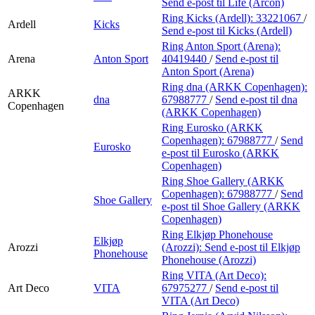
Send e-post
til Life (Arcon)
Ring Kicks (Ardell):
33221067
/
Ardell
Kicks
Send e-post
til Kicks (Ardell)
Ring Anton Sport (Arena):
Arena
Anton Sport
40419440
/
Send e-post
til
Anton Sport (Arena)
Ring dna (ARKK Copenhagen):
ARKK
dna
67988777
/
Send e-post
til dna
Copenhagen
(ARKK Copenhagen)
Ring Eurosko (ARKK
Copenhagen):
67988777
/
Send
Eurosko
e-post
til Eurosko (ARKK
Copenhagen)
Ring Shoe Gallery (ARKK
Copenhagen):
67988777
/
Send
Shoe Gallery
e-post
til Shoe Gallery (ARKK
Copenhagen)
Ring Elkjøp Phonehouse
Elkjøp
Arozzi
(Arozzi):
Send e-post
til Elkjøp
Phonehouse
Phonehouse (Arozzi)
Ring VITA (Art Deco):
Art Deco
VITA
67975277
/
Send e-post
til
VITA (Art Deco)