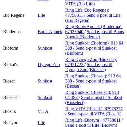
VITA (Bio Life)
Ring Life (Bio Regena):
Bio Regena
Life
47758011
/
Send e-post
til Life
(Bio Regena)
Ring Boots Apotek (Bioderma):
Bioderma
Boots Apotek
67923040
/
Send e-post
til Boots
Apotek (Bioderma)
Ring Sunkost (Bioform):
913 64
Bioform
Sunkost
388
/
Send e-post
til Sunkost
(Bioform)
Ring Dyrego Zoo (Biokat's):
Biokat's
Dyrego Zoo
67971722
/
Send e-post
til
Dyrego Zoo (Biokat's)
Ring Sunkost (Biosan):
913 64
Biosan
Sunkost
388
/
Send e-post
til Sunkost
(Biosan)
Ring Sunkost (Bioselect):
913
Bioselect
Sunkost
64 388
/
Send e-post
til Sunkost
(Bioselect)
Ring VITA (Biosilk):
67975277
Biosilk
VITA
/
Send e-post
til VITA (Biosilk)
Ring Life (Biosym):
47758011
/
Biosym
Life
Send e-post
til Life (Biosym)