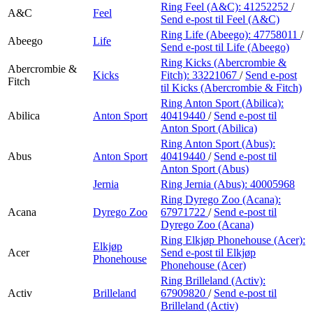
Finn frem
Ring Feel (A&C):
41252252
/
A&C
Feel
Send e-post
til Feel (A&C)
Ring Life (Abeego):
47758011
/
Abeego
Life
Send e-post
til Life (Abeego)
Ring Kicks (Abercrombie &
Abercrombie &
Kicks
Fitch):
33221067
/
Send e-post
Fitch
til Kicks (Abercrombie & Fitch)
Ring Anton Sport (Abilica):
Abilica
Anton Sport
40419440
/
Send e-post
til
Anton Sport (Abilica)
Ring Anton Sport (Abus):
Abus
Anton Sport
40419440
/
Send e-post
til
Anton Sport (Abus)
Jernia
Ring Jernia (Abus):
40005968
Ring Dyrego Zoo (Acana):
Acana
Dyrego Zoo
67971722
/
Send e-post
til
Dyrego Zoo (Acana)
Ring Elkjøp Phonehouse (Acer):
Elkjøp
Acer
Send e-post
til Elkjøp
Phonehouse
Phonehouse (Acer)
Ring Brilleland (Activ):
Activ
Brilleland
67909820
/
Send e-post
til
Brilleland (Activ)