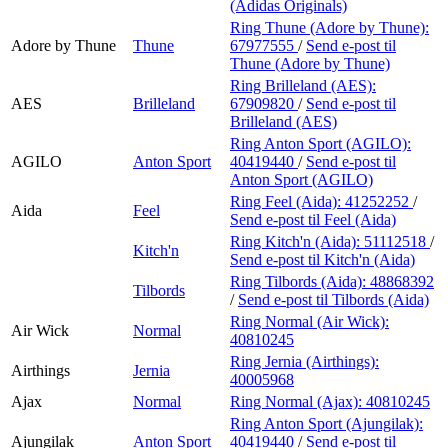
(Adidas Originals)
Ring Thune (Adore by Thune):
Adore by Thune
Thune
67977555
/
Send e-post
til
Thune (Adore by Thune)
Ring Brilleland (AES):
AES
Brilleland
67909820
/
Send e-post
til
Brilleland (AES)
Ring Anton Sport (AGILO):
AGILO
Anton Sport
40419440
/
Send e-post
til
Anton Sport (AGILO)
Ring Feel (Aida):
41252252
/
Aida
Feel
Send e-post
til Feel (Aida)
Ring Kitch'n (Aida):
51112518
/
Kitch'n
Send e-post
til Kitch'n (Aida)
Ring Tilbords (Aida):
48868392
Tilbords
/
Send e-post
til Tilbords (Aida)
Ring Normal (Air Wick):
Air Wick
Normal
40810245
Ring Jernia (Airthings):
Airthings
Jernia
40005968
Ajax
Normal
Ring Normal (Ajax):
40810245
Ring Anton Sport (Ajungilak):
Ajungilak
Anton Sport
40419440
/
Send e-post
til