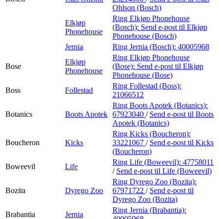
Ohlson (Bosch)
Ring Elkjøp Phonehouse
Elkjøp
(Bosch):
Send e-post
til Elkjøp
Phonehouse
Phonehouse (Bosch)
Jernia
Ring Jernia (Bosch):
40005968
Ring Elkjøp Phonehouse
Elkjøp
Bose
(Bose):
Send e-post
til Elkjøp
Phonehouse
Phonehouse (Bose)
Ring Follestad (Boss):
Boss
Follestad
21066512
Ring Boots Apotek (Botanics):
Botanics
Boots Apotek
67923040
/
Send e-post
til Boots
Apotek (Botanics)
Ring Kicks (Boucheron):
Boucheron
Kicks
33221067
/
Send e-post
til Kicks
(Boucheron)
Ring Life (Boweevil):
47758011
Boweevil
Life
/
Send e-post
til Life (Boweevil)
Ring Dyrego Zoo (Bozita):
Bozita
Dyrego Zoo
67971722
/
Send e-post
til
Dyrego Zoo (Bozita)
Ring Jernia (Brabantia):
Brabantia
Jernia
40005968