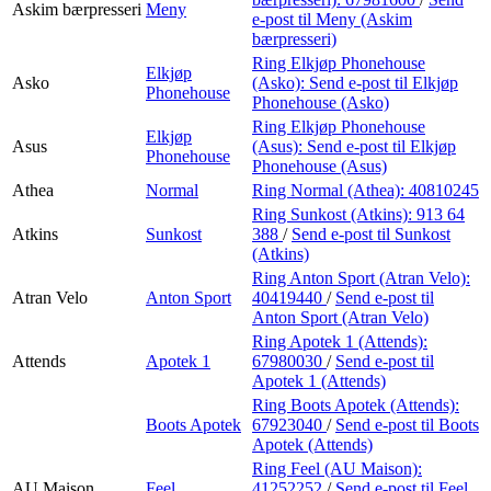
Askim bærpresseri
Meny
e-post
til Meny (Askim
bærpresseri)
Ring Elkjøp Phonehouse
Elkjøp
Asko
(Asko):
Send e-post
til Elkjøp
Phonehouse
Phonehouse (Asko)
Ring Elkjøp Phonehouse
Elkjøp
Asus
(Asus):
Send e-post
til Elkjøp
Phonehouse
Phonehouse (Asus)
Athea
Normal
Ring Normal (Athea):
40810245
Ring Sunkost (Atkins):
913 64
Atkins
Sunkost
388
/
Send e-post
til Sunkost
(Atkins)
Ring Anton Sport (Atran Velo):
Atran Velo
Anton Sport
40419440
/
Send e-post
til
Anton Sport (Atran Velo)
Ring Apotek 1 (Attends):
Attends
Apotek 1
67980030
/
Send e-post
til
Apotek 1 (Attends)
Ring Boots Apotek (Attends):
Boots Apotek
67923040
/
Send e-post
til Boots
Apotek (Attends)
Ring Feel (AU Maison):
AU Maison
Feel
41252252
/
Send e-post
til Feel