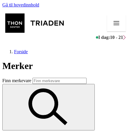
Gå til hovedinnhold
I dag:
10 - 21
Forside
Merker
Butikker
Finn merkevare
Mat og drikke
Helse
Aktiviteter
Tilbud