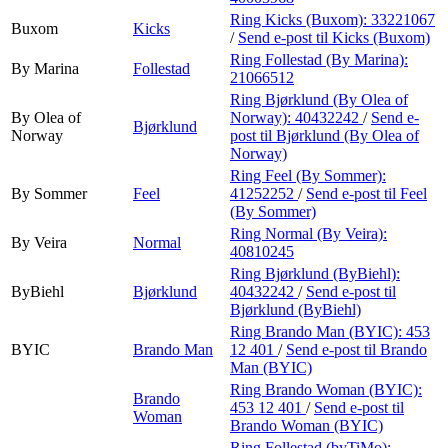
Ring Kicks (Buxom):
33221067
Buxom
Kicks
/
Send e-post
til Kicks (Buxom)
Ring Follestad (By Marina):
By Marina
Follestad
21066512
Ring Bjørklund (By Olea of
By Olea of
Norway):
40432242
/
Send e-
Bjørklund
Norway
post
til Bjørklund (By Olea of
Norway)
Ring Feel (By Sommer):
By Sommer
Feel
41252252
/
Send e-post
til Feel
(By Sommer)
Ring Normal (By Veira):
By Veira
Normal
40810245
Ring Bjørklund (ByBiehl):
ByBiehl
Bjørklund
40432242
/
Send e-post
til
Bjørklund (ByBiehl)
Ring Brando Man (BYIC):
453
BYIC
Brando Man
12 401
/
Send e-post
til Brando
Man (BYIC)
Ring Brando Woman (BYIC):
Brando
453 12 401
/
Send e-post
til
Woman
Brando Woman (BYIC)
Ring Follestad (byTiMo):