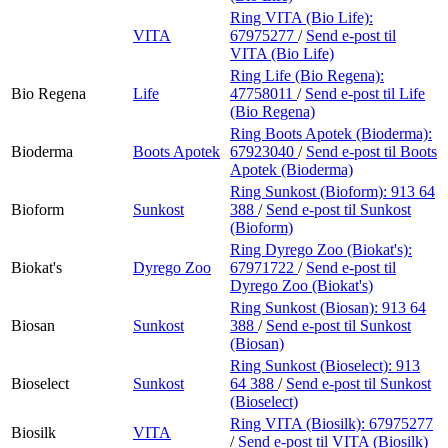
Ring VITA (Bio Life):
VITA
67975277
/
Send e-post
til
VITA (Bio Life)
Ring Life (Bio Regena):
Bio Regena
Life
47758011
/
Send e-post
til Life
(Bio Regena)
Ring Boots Apotek (Bioderma):
Bioderma
Boots Apotek
67923040
/
Send e-post
til Boots
Apotek (Bioderma)
Ring Sunkost (Bioform):
913 64
Bioform
Sunkost
388
/
Send e-post
til Sunkost
(Bioform)
Ring Dyrego Zoo (Biokat's):
Biokat's
Dyrego Zoo
67971722
/
Send e-post
til
Dyrego Zoo (Biokat's)
Ring Sunkost (Biosan):
913 64
Biosan
Sunkost
388
/
Send e-post
til Sunkost
(Biosan)
Ring Sunkost (Bioselect):
913
Bioselect
Sunkost
64 388
/
Send e-post
til Sunkost
(Bioselect)
Ring VITA (Biosilk):
67975277
Biosilk
VITA
/
Send e-post
til VITA (Biosilk)