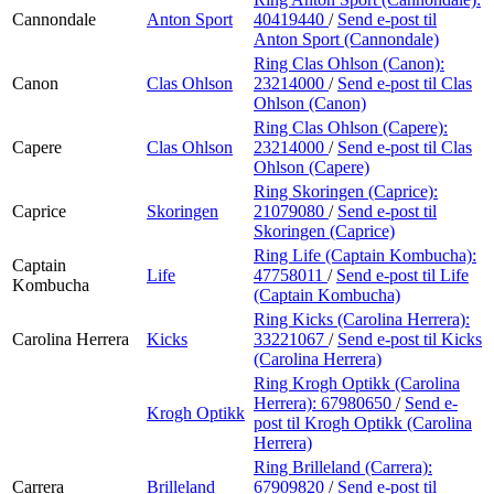
Cannondale
Anton Sport
40419440
/
Send e-post
til
Anton Sport (Cannondale)
Ring Clas Ohlson (Canon):
Canon
Clas Ohlson
23214000
/
Send e-post
til Clas
Ohlson (Canon)
Ring Clas Ohlson (Capere):
Capere
Clas Ohlson
23214000
/
Send e-post
til Clas
Ohlson (Capere)
Ring Skoringen (Caprice):
Caprice
Skoringen
21079080
/
Send e-post
til
Skoringen (Caprice)
Ring Life (Captain Kombucha):
Captain
Life
47758011
/
Send e-post
til Life
Kombucha
(Captain Kombucha)
Ring Kicks (Carolina Herrera):
Carolina Herrera
Kicks
33221067
/
Send e-post
til Kicks
(Carolina Herrera)
Ring Krogh Optikk (Carolina
Herrera):
67980650
/
Send e-
Krogh Optikk
post
til Krogh Optikk (Carolina
Herrera)
Ring Brilleland (Carrera):
Carrera
Brilleland
67909820
/
Send e-post
til