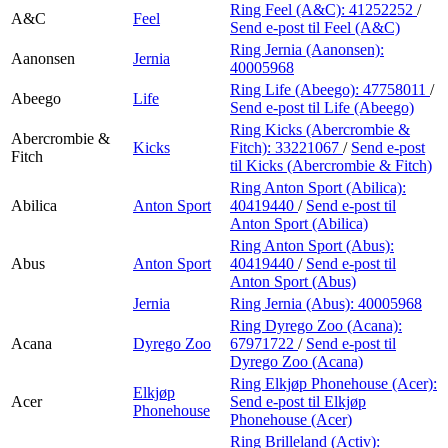
Finn frem
Ring Feel (A&C):
41252252
/
A&C
Feel
Send e-post
til Feel (A&C)
Ring Jernia (Aanonsen):
Aanonsen
Jernia
40005968
Ring Life (Abeego):
47758011
/
Abeego
Life
Send e-post
til Life (Abeego)
Ring Kicks (Abercrombie &
Abercrombie &
Kicks
Fitch):
33221067
/
Send e-post
Fitch
til Kicks (Abercrombie & Fitch)
Ring Anton Sport (Abilica):
Abilica
Anton Sport
40419440
/
Send e-post
til
Anton Sport (Abilica)
Ring Anton Sport (Abus):
Abus
Anton Sport
40419440
/
Send e-post
til
Anton Sport (Abus)
Jernia
Ring Jernia (Abus):
40005968
Ring Dyrego Zoo (Acana):
Acana
Dyrego Zoo
67971722
/
Send e-post
til
Dyrego Zoo (Acana)
Ring Elkjøp Phonehouse (Acer):
Elkjøp
Acer
Send e-post
til Elkjøp
Phonehouse
Phonehouse (Acer)
Ring Brilleland (Activ):