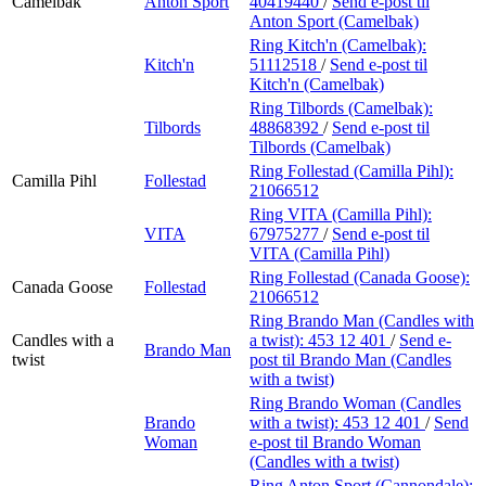
Camelbak
Anton Sport
40419440
/
Send e-post
til
Anton Sport (Camelbak)
Ring Kitch'n (Camelbak):
Kitch'n
51112518
/
Send e-post
til
Kitch'n (Camelbak)
Ring Tilbords (Camelbak):
Tilbords
48868392
/
Send e-post
til
Tilbords (Camelbak)
Ring Follestad (Camilla Pihl):
Camilla Pihl
Follestad
21066512
Ring VITA (Camilla Pihl):
VITA
67975277
/
Send e-post
til
VITA (Camilla Pihl)
Ring Follestad (Canada Goose):
Canada Goose
Follestad
21066512
Ring Brando Man (Candles with
Candles with a
a twist):
453 12 401
/
Send e-
Brando Man
twist
post
til Brando Man (Candles
with a twist)
Ring Brando Woman (Candles
Brando
with a twist):
453 12 401
/
Send
Woman
e-post
til Brando Woman
(Candles with a twist)
Ring Anton Sport (Cannondale):