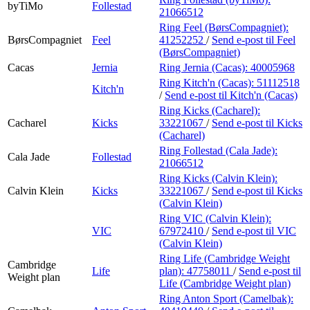
byTiMo
Follestad
21066512
Ring Feel (BørsCompagniet):
BørsCompagniet
Feel
41252252
/
Send e-post
til Feel
(BørsCompagniet)
Cacas
Jernia
Ring Jernia (Cacas):
40005968
Ring Kitch'n (Cacas):
51112518
Kitch'n
/
Send e-post
til Kitch'n (Cacas)
Ring Kicks (Cacharel):
Cacharel
Kicks
33221067
/
Send e-post
til Kicks
(Cacharel)
Ring Follestad (Cala Jade):
Cala Jade
Follestad
21066512
Ring Kicks (Calvin Klein):
Calvin Klein
Kicks
33221067
/
Send e-post
til Kicks
(Calvin Klein)
Ring VIC (Calvin Klein):
VIC
67972410
/
Send e-post
til VIC
(Calvin Klein)
Ring Life (Cambridge Weight
Cambridge
Life
plan):
47758011
/
Send e-post
til
Weight plan
Life (Cambridge Weight plan)
Ring Anton Sport (Camelbak):