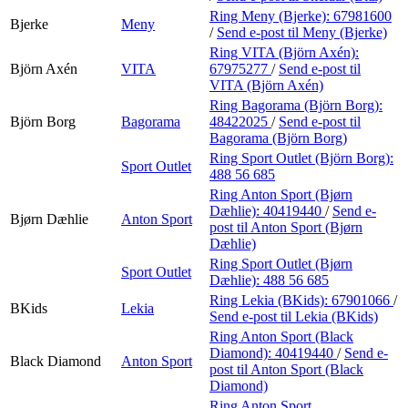
Ring Meny (Bjerke):
67981600
Bjerke
Meny
/
Send e-post
til Meny (Bjerke)
Ring VITA (Björn Axén):
Björn Axén
VITA
67975277
/
Send e-post
til
VITA (Björn Axén)
Ring Bagorama (Björn Borg):
Björn Borg
Bagorama
48422025
/
Send e-post
til
Bagorama (Björn Borg)
Ring Sport Outlet (Björn Borg):
Sport Outlet
488 56 685
Ring Anton Sport (Bjørn
Dæhlie):
40419440
/
Send e-
Bjørn Dæhlie
Anton Sport
post
til Anton Sport (Bjørn
Dæhlie)
Ring Sport Outlet (Bjørn
Sport Outlet
Dæhlie):
488 56 685
Ring Lekia (BKids):
67901066
/
BKids
Lekia
Send e-post
til Lekia (BKids)
Ring Anton Sport (Black
Diamond):
40419440
/
Send e-
Black Diamond
Anton Sport
post
til Anton Sport (Black
Diamond)
Ring Anton Sport