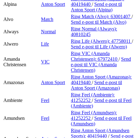
Alpina
Anton Sport
40419440
/
Send e-post
til
Anton Sport (Alpina)
Ring Match (Alvo):
63001407
/
Alvo
Match
Send e-post
til Match (Alvo)
Ring Normal (Always):
Always
Normal
40810245
Ring Life (Alwero):
47758011
/
Alwero
Life
Send e-post
til Life (Alwero)
Ring VIC (Amanda
Amanda
Christensen):
67972410
/
Send
VIC
Christensen
e-post
til VIC (Amanda
Christensen)
Ring Anton Sport (Amazonas):
Amazonas
Anton Sport
40419440
/
Send e-post
til
Anton Sport (Amazonas)
Ring Feel (Ambiente):
Ambiente
Feel
41252252
/
Send e-post
til Feel
(Ambiente)
Ring Feel (Amundsen):
Amundsen
Feel
41252252
/
Send e-post
til Feel
(Amundsen)
Ring Anton Sport (Amundsen
Sports):
40419440
/
Send e-post