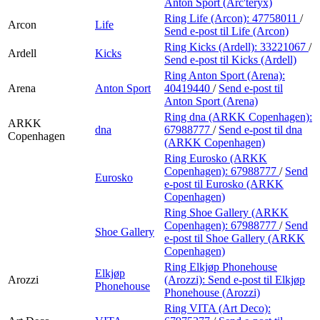
Anton Sport (Arc'teryx)
Ring Life (Arcon):
47758011
/
Arcon
Life
Send e-post
til Life (Arcon)
Ring Kicks (Ardell):
33221067
/
Ardell
Kicks
Send e-post
til Kicks (Ardell)
Ring Anton Sport (Arena):
Arena
Anton Sport
40419440
/
Send e-post
til
Anton Sport (Arena)
Ring dna (ARKK Copenhagen):
ARKK
dna
67988777
/
Send e-post
til dna
Copenhagen
(ARKK Copenhagen)
Ring Eurosko (ARKK
Copenhagen):
67988777
/
Send
Eurosko
e-post
til Eurosko (ARKK
Copenhagen)
Ring Shoe Gallery (ARKK
Copenhagen):
67988777
/
Send
Shoe Gallery
e-post
til Shoe Gallery (ARKK
Copenhagen)
Ring Elkjøp Phonehouse
Elkjøp
Arozzi
(Arozzi):
Send e-post
til Elkjøp
Phonehouse
Phonehouse (Arozzi)
Ring VITA (Art Deco):