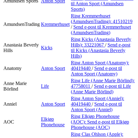
Amundsen Sports
Anton Sport
til Anton Sport (Amundsen
Sports)
Ring Kremmerhuset
(AmundsenTrading):
41510219
AmundsenTrading
Kremmerhuset
/
Send e-post
til Kremmerhuset
(AmundsenTrading)
Ring Kicks (Anastasia Beverly
Anastasia Beverly
Hills):
33221067
/
Send e-post
Kicks
Hills
til Kicks (Anastasia Beverly
Hills)
Ring Anton Sport (Anatomy):
Anatomy
Anton Sport
40419440
/
Send e-post
til
Anton Sport (Anatomy)
Ring Life (Anne Marie Börlind):
Anne Marie
Life
47758011
/
Send e-post
til Life
Börlind
(Anne Marie Börlind)
Ring Anton Sport (Anniel):
Anniel
Anton Sport
40419440
/
Send e-post
til
Anton Sport (Anniel)
Ring Elkjøp Phonehouse
Elkjøp
AOC
(AOC):
Send e-post
til Elkjøp
Phonehouse
Phonehouse (AOC)
Ring Clas Ohlson (Apple):