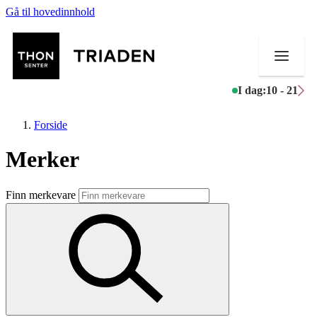
Gå til hovedinnhold
I dag:
10 - 21
Forside
Merker
Butikker
Finn merkevare
Mat og drikke
Helse
Aktiviteter
Tilbud