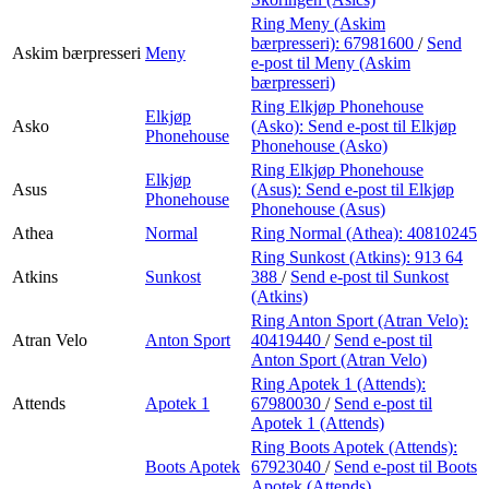
Ring Meny (Askim
bærpresseri):
67981600
/
Send
Askim bærpresseri
Meny
e-post
til Meny (Askim
bærpresseri)
Ring Elkjøp Phonehouse
Elkjøp
Asko
(Asko):
Send e-post
til Elkjøp
Phonehouse
Phonehouse (Asko)
Ring Elkjøp Phonehouse
Elkjøp
Asus
(Asus):
Send e-post
til Elkjøp
Phonehouse
Phonehouse (Asus)
Athea
Normal
Ring Normal (Athea):
40810245
Ring Sunkost (Atkins):
913 64
Atkins
Sunkost
388
/
Send e-post
til Sunkost
(Atkins)
Ring Anton Sport (Atran Velo):
Atran Velo
Anton Sport
40419440
/
Send e-post
til
Anton Sport (Atran Velo)
Ring Apotek 1 (Attends):
Attends
Apotek 1
67980030
/
Send e-post
til
Apotek 1 (Attends)
Ring Boots Apotek (Attends):
Boots Apotek
67923040
/
Send e-post
til Boots
Apotek (Attends)