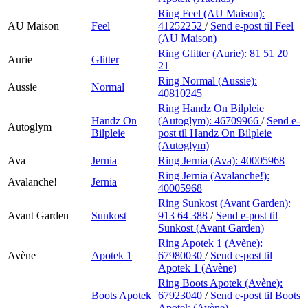
Ring Feel (AU Maison):
AU Maison
Feel
41252252
/
Send e-post
til Feel
(AU Maison)
Ring Glitter (Aurie):
81 51 20
Aurie
Glitter
21
Ring Normal (Aussie):
Aussie
Normal
40810245
Ring Handz On Bilpleie
Handz On
(Autoglym):
46709966
/
Send e-
Autoglym
Bilpleie
post
til Handz On Bilpleie
(Autoglym)
Ava
Jernia
Ring Jernia (Ava):
40005968
Ring Jernia (Avalanche!):
Avalanche!
Jernia
40005968
Ring Sunkost (Avant Garden):
Avant Garden
Sunkost
913 64 388
/
Send e-post
til
Sunkost (Avant Garden)
Ring Apotek 1 (Avène):
Avène
Apotek 1
67980030
/
Send e-post
til
Apotek 1 (Avène)
Ring Boots Apotek (Avène):
Boots Apotek
67923040
/
Send e-post
til Boots
Apotek (Avène)