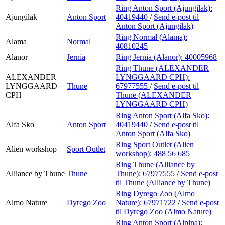
Ring Anton Sport (Ajungilak):
Ajungilak
Anton Sport
40419440
/
Send e-post
til
Anton Sport (Ajungilak)
Ring Normal (Alama):
Alama
Normal
40810245
Alanor
Jernia
Ring Jernia (Alanor):
40005968
Ring Thune (ALEXANDER
ALEXANDER
LYNGGAARD CPH):
LYNGGAARD
Thune
67977555
/
Send e-post
til
CPH
Thune (ALEXANDER
LYNGGAARD CPH)
Ring Anton Sport (Alfa Sko):
Alfa Sko
Anton Sport
40419440
/
Send e-post
til
Anton Sport (Alfa Sko)
Ring Sport Outlet (Alien
Alien workshop
Sport Outlet
workshop):
488 56 685
Ring Thune (Alliance by
Alliance by Thune
Thune
Thune):
67977555
/
Send e-post
til Thune (Alliance by Thune)
Ring Dyrego Zoo (Almo
Almo Nature
Dyrego Zoo
Nature):
67971722
/
Send e-post
til Dyrego Zoo (Almo Nature)
Ring Anton Sport (Alpina):