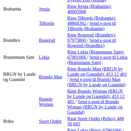
Ring Jernia (Brabantia):
Brabantia
Jernia
40005968
Ring Tilbords (Brabantia):
Tilbords
48868392
/
Send e-post
til
Tilbords (Brabantia)
Ring Bogerud (Brandtex):
Brandtex
Bogerud
67975860
/
Send e-post
til
Bogerud (Brandtex)
Ring Lekia (Brannmann Sam):
Brannmann Sam
Lekia
67901066
/
Send e-post
til Lekia
(Brannmann Sam)
Ring Brando Man (BRGN by
BRGN by Lunde
Lunde og Gaundal):
453 12 401
Brando Man
og Gaundal
/
Send e-post
til Brando Man
(BRGN by Lunde og Gaundal)
Ring Brando Woman (BRGN
by Lunde og Gaundal):
453 12
Brando
401
/
Send e-post
til Brando
Woman
Woman (BRGN by Lunde og
Gaundal)
Ring Sport Outlet (Briko):
488
Briko
Sport Outlet
56 685
Ring Lekia (Brio):
67901066
/