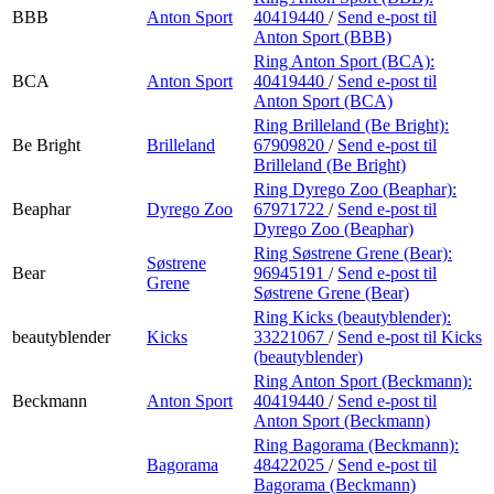
BBB
Anton Sport
40419440
/
Send e-post
til
Anton Sport (BBB)
Ring Anton Sport (BCA):
BCA
Anton Sport
40419440
/
Send e-post
til
Anton Sport (BCA)
Ring Brilleland (Be Bright):
Be Bright
Brilleland
67909820
/
Send e-post
til
Brilleland (Be Bright)
Ring Dyrego Zoo (Beaphar):
Beaphar
Dyrego Zoo
67971722
/
Send e-post
til
Dyrego Zoo (Beaphar)
Ring Søstrene Grene (Bear):
Søstrene
Bear
96945191
/
Send e-post
til
Grene
Søstrene Grene (Bear)
Ring Kicks (beautyblender):
beautyblender
Kicks
33221067
/
Send e-post
til Kicks
(beautyblender)
Ring Anton Sport (Beckmann):
Beckmann
Anton Sport
40419440
/
Send e-post
til
Anton Sport (Beckmann)
Ring Bagorama (Beckmann):
Bagorama
48422025
/
Send e-post
til
Bagorama (Beckmann)