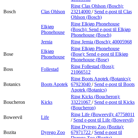
Ring Clas Ohlson (Bosch):
Bosch
Clas Ohlson
23214000
/
Send e-post
til Clas
Ohlson (Bosch)
Ring Elkjøp Phonehouse
Elkjøp
(Bosch):
Send e-post
til Elkjøp
Phonehouse
Phonehouse (Bosch)
Jernia
Ring Jernia (Bosch):
40005968
Ring Elkjøp Phonehouse
Elkjøp
Bose
(Bose):
Send e-post
til Elkjøp
Phonehouse
Phonehouse (Bose)
Ring Follestad (Boss):
Boss
Follestad
21066512
Ring Boots Apotek (Botanics):
Botanics
Boots Apotek
67923040
/
Send e-post
til Boots
Apotek (Botanics)
Ring Kicks (Boucheron):
Boucheron
Kicks
33221067
/
Send e-post
til Kicks
(Boucheron)
Ring Life (Boweevil):
47758011
Boweevil
Life
/
Send e-post
til Life (Boweevil)
Ring Dyrego Zoo (Bozita):
Bozita
Dyrego Zoo
67971722
/
Send e-post
til
Dyrego Zoo (Bozita)