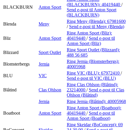
(BLACKBURN):
40419440
/
BLACKBURN
Anton Sport
Send e-post
til Anton Sport
(BLACKBURN)
Ring Meny (Blenda):
67981600
Blenda
Meny
/
Send e-post
til Meny (Blenda)
Ring Anton Sport (Bliz):
Bliz
Anton Sport
40419440
/
Send e-post
til
Anton Sport (Bliz)
Ring Sport Outlet (Blizzard):
Blizzard
Sport Outlet
488 56 685
Ring Jernia (Blomsterbergs):
Blomsterbergs
Jernia
40005968
Ring VIC (BLU):
67972410
/
BLU
VIC
Send e-post
til VIC (BLU)
Ring Clas Ohlson (Blåtind):
Blåtind
Clas Ohlson
23214000
/
Send e-post
til Clas
Ohlson (Blåtind)
Jernia
Ring Jernia (Blåtind):
40005968
Ring Anton Sport (Boatboot):
Boatboot
Anton Sport
40419440
/
Send e-post
til
Anton Sport (Boatboot)
Ring Skeidar (BoConcept):
69
BoConcept
Skeidar
34 30 00
/
Send e-post
til