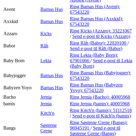
Ring Barnas Hus (Avent):
Avent
Barnas Hus
67543220
Ring Barnas Hus (Axxkid):
Axxkid
Barnas Hus
67543220
Ring Kicks (Azzaro):
33221067
Azzaro
Kicks
/
Send e-post
til Kicks (Azzaro)
Ring Råh (Babor):
22020100
/
Babor
Råh
Send e-post
til Råh (Babor)
Ring Lekia (Baby Born):
Baby Born
Lekia
67901066
/
Send e-post
til Lekia
(Baby Born)
Ring Barnas Hus (Babyjogger):
Babyjogger
Barnas Hus
67543220
Ring Barnas Hus (Babyzen
Babyzen Yoyo
Barnas Hus
Yoyo):
67543220
Bacho
Jernia
Ring Jernia (Bacho):
40005968
bamix
Jernia
Ring Jernia (bamix):
40005968
Ring Kitch'n (bamix):
51112518
Kitch'n
/
Send e-post
til Kitch'n (bamix)
Ring Søstrene Grene (Bangs):
Søstrene
Bangs
96945191
/
Send e-post
til
Grene
Søstrene Grene (Bangs)