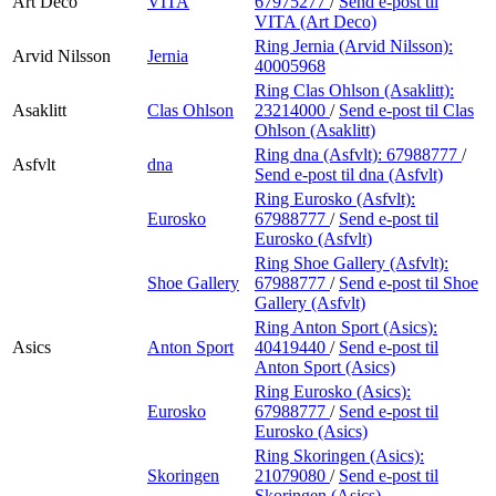
Art Deco
VITA
67975277
/
Send e-post
til
VITA (Art Deco)
Ring Jernia (Arvid Nilsson):
Arvid Nilsson
Jernia
40005968
Ring Clas Ohlson (Asaklitt):
Asaklitt
Clas Ohlson
23214000
/
Send e-post
til Clas
Ohlson (Asaklitt)
Ring dna (Asfvlt):
67988777
/
Asfvlt
dna
Send e-post
til dna (Asfvlt)
Ring Eurosko (Asfvlt):
Eurosko
67988777
/
Send e-post
til
Eurosko (Asfvlt)
Ring Shoe Gallery (Asfvlt):
Shoe Gallery
67988777
/
Send e-post
til Shoe
Gallery (Asfvlt)
Ring Anton Sport (Asics):
Asics
Anton Sport
40419440
/
Send e-post
til
Anton Sport (Asics)
Ring Eurosko (Asics):
Eurosko
67988777
/
Send e-post
til
Eurosko (Asics)
Ring Skoringen (Asics):
Skoringen
21079080
/
Send e-post
til
Skoringen (Asics)