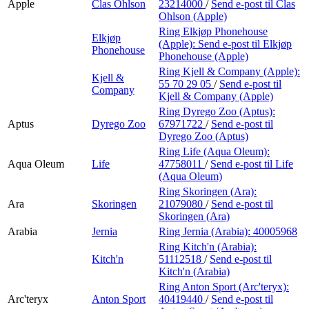
Apple
Clas Ohlson
23214000
/
Send e-post
til Clas
Ohlson (Apple)
Ring Elkjøp Phonehouse
Elkjøp
(Apple):
Send e-post
til Elkjøp
Phonehouse
Phonehouse (Apple)
Ring Kjell & Company (Apple):
Kjell &
55 70 29 05
/
Send e-post
til
Company
Kjell & Company (Apple)
Ring Dyrego Zoo (Aptus):
Aptus
Dyrego Zoo
67971722
/
Send e-post
til
Dyrego Zoo (Aptus)
Ring Life (Aqua Oleum):
Aqua Oleum
Life
47758011
/
Send e-post
til Life
(Aqua Oleum)
Ring Skoringen (Ara):
Ara
Skoringen
21079080
/
Send e-post
til
Skoringen (Ara)
Arabia
Jernia
Ring Jernia (Arabia):
40005968
Ring Kitch'n (Arabia):
Kitch'n
51112518
/
Send e-post
til
Kitch'n (Arabia)
Ring Anton Sport (Arc'teryx):
Arc'teryx
Anton Sport
40419440
/
Send e-post
til