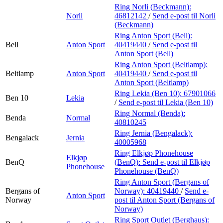
Ring Norli (Beckmann):
Norli
46812142
/
Send e-post
til Norli
(Beckmann)
Ring Anton Sport (Bell):
Bell
Anton Sport
40419440
/
Send e-post
til
Anton Sport (Bell)
Ring Anton Sport (Beltlamp):
Beltlamp
Anton Sport
40419440
/
Send e-post
til
Anton Sport (Beltlamp)
Ring Lekia (Ben 10):
67901066
Ben 10
Lekia
/
Send e-post
til Lekia (Ben 10)
Ring Normal (Benda):
Benda
Normal
40810245
Ring Jernia (Bengalack):
Bengalack
Jernia
40005968
Ring Elkjøp Phonehouse
Elkjøp
BenQ
(BenQ):
Send e-post
til Elkjøp
Phonehouse
Phonehouse (BenQ)
Ring Anton Sport (Bergans of
Bergans of
Norway):
40419440
/
Send e-
Anton Sport
Norway
post
til Anton Sport (Bergans of
Norway)
Ring Sport Outlet (Berghaus):