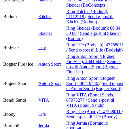
Skeidar (BoConcept)
Ring Kitch'n (Bodum):
Bodum
Kitch'n
51112518
/
Send e-post
til
Kitch'n (Bodum)
Ring Skeidar (Bodum):
69 34
Skeidar
30 00
/
Send e-post
til Skeidar
(Bodum)
Ring Life (Bodylab):
47758011
Bodylab
Life
/
Send e-post
til Life (Bodylab)
Ring Anton Sport (Bogner
Fire+Ice):
40419440
/
Send e-
Bogner Fire+Ice
Anton Sport
post
til Anton Sport (Bogner
Fire+Ice)
Ring Anton Sport (Bogner
Bogner Sport
Anton Sport
Sport):
40419440
/
Send e-post
til Anton Sport (Bogner Sport)
Ring VITA (Bondi Sands):
Bondi Sands
VITA
67975277
/
Send e-post
til
VITA (Bondi Sands)
Ring Life (Boody):
47758011
/
Boody
Life
Send e-post
til Life (Boody)
Ring Jernia (Bormioli):
Bormioli
Jernia
40005968