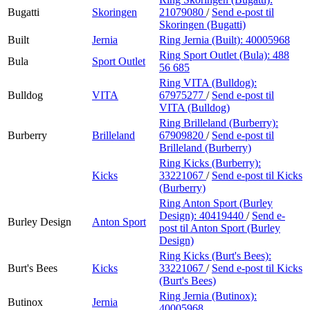
Bugatti
Skoringen
21079080
/
Send e-post
til
Skoringen (Bugatti)
Built
Jernia
Ring Jernia (Built):
40005968
Ring Sport Outlet (Bula):
488
Bula
Sport Outlet
56 685
Ring VITA (Bulldog):
Bulldog
VITA
67975277
/
Send e-post
til
VITA (Bulldog)
Ring Brilleland (Burberry):
Burberry
Brilleland
67909820
/
Send e-post
til
Brilleland (Burberry)
Ring Kicks (Burberry):
Kicks
33221067
/
Send e-post
til Kicks
(Burberry)
Ring Anton Sport (Burley
Design):
40419440
/
Send e-
Burley Design
Anton Sport
post
til Anton Sport (Burley
Design)
Ring Kicks (Burt's Bees):
Burt's Bees
Kicks
33221067
/
Send e-post
til Kicks
(Burt's Bees)
Ring Jernia (Butinox):
Butinox
Jernia
40005968