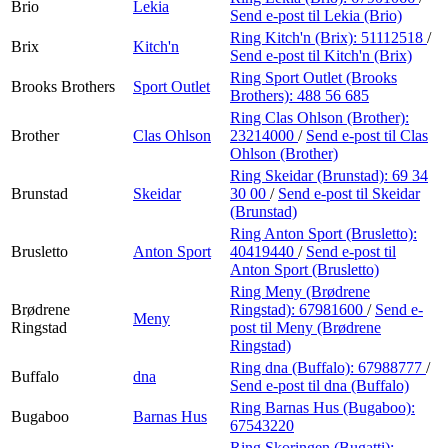
Brio
Lekia
Send e-post
til Lekia (Brio)
Ring Kitch'n (Brix):
51112518
/
Brix
Kitch'n
Send e-post
til Kitch'n (Brix)
Ring Sport Outlet (Brooks
Brooks Brothers
Sport Outlet
Brothers):
488 56 685
Ring Clas Ohlson (Brother):
Brother
Clas Ohlson
23214000
/
Send e-post
til Clas
Ohlson (Brother)
Ring Skeidar (Brunstad):
69 34
Brunstad
Skeidar
30 00
/
Send e-post
til Skeidar
(Brunstad)
Ring Anton Sport (Brusletto):
Brusletto
Anton Sport
40419440
/
Send e-post
til
Anton Sport (Brusletto)
Ring Meny (Brødrene
Brødrene
Ringstad):
67981600
/
Send e-
Meny
Ringstad
post
til Meny (Brødrene
Ringstad)
Ring dna (Buffalo):
67988777
/
Buffalo
dna
Send e-post
til dna (Buffalo)
Ring Barnas Hus (Bugaboo):
Bugaboo
Barnas Hus
67543220
Ring Skoringen (Bugatti):