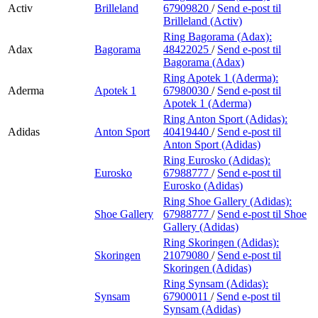
Activ
Brilleland
67909820
/
Send e-post
til
Brilleland (Activ)
Ring Bagorama (Adax):
Adax
Bagorama
48422025
/
Send e-post
til
Bagorama (Adax)
Ring Apotek 1 (Aderma):
Aderma
Apotek 1
67980030
/
Send e-post
til
Apotek 1 (Aderma)
Ring Anton Sport (Adidas):
Adidas
Anton Sport
40419440
/
Send e-post
til
Anton Sport (Adidas)
Ring Eurosko (Adidas):
Eurosko
67988777
/
Send e-post
til
Eurosko (Adidas)
Ring Shoe Gallery (Adidas):
Shoe Gallery
67988777
/
Send e-post
til Shoe
Gallery (Adidas)
Ring Skoringen (Adidas):
Skoringen
21079080
/
Send e-post
til
Skoringen (Adidas)
Ring Synsam (Adidas):
Synsam
67900011
/
Send e-post
til
Synsam (Adidas)