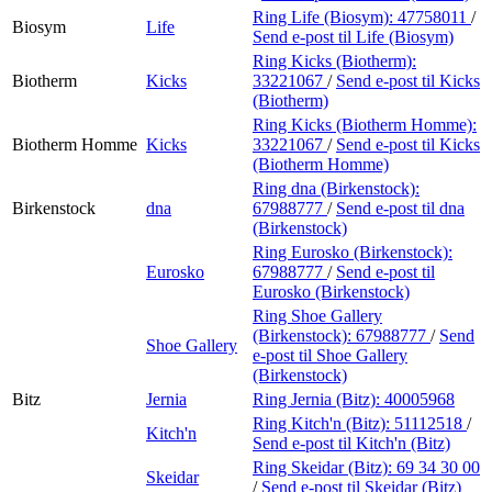
Ring Life (Biosym):
47758011
/
Biosym
Life
Send e-post
til Life (Biosym)
Ring Kicks (Biotherm):
Biotherm
Kicks
33221067
/
Send e-post
til Kicks
(Biotherm)
Ring Kicks (Biotherm Homme):
Biotherm Homme
Kicks
33221067
/
Send e-post
til Kicks
(Biotherm Homme)
Ring dna (Birkenstock):
Birkenstock
dna
67988777
/
Send e-post
til dna
(Birkenstock)
Ring Eurosko (Birkenstock):
Eurosko
67988777
/
Send e-post
til
Eurosko (Birkenstock)
Ring Shoe Gallery
(Birkenstock):
67988777
/
Send
Shoe Gallery
e-post
til Shoe Gallery
(Birkenstock)
Bitz
Jernia
Ring Jernia (Bitz):
40005968
Ring Kitch'n (Bitz):
51112518
/
Kitch'n
Send e-post
til Kitch'n (Bitz)
Ring Skeidar (Bitz):
69 34 30 00
Skeidar
/
Send e-post
til Skeidar (Bitz)