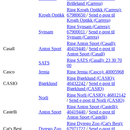
Brilleland (Carrera)
Ring Krogh Optikk (Carrera):
Krogh Optikk
67980650
/
Send e-post
til
Krogh Optikk (Carrera)
Ring Synsam (Carrera):
Synsam
67900011
/
Send e-post
til
Synsam (Carrera)
Ring Anton Sport (Casall):
Casall
Anton Sport
40419440
/
Send e-post
til
Anton Sport (Casall)
Ring SATS (Casall):
23 30 70
SATS
00
Casco
Jernia
Ring Jernia (Casco):
40005968
Ring Bjørklund (CASIO):
CASIO
Bjørklund
40432242
/
Send e-post
til
Bjørklund (CASIO)
Ring Norli (CASIO):
46812142
Norli
/
Send e-post
til Norli (CASIO)
Ring Anton Sport (Castelli):
Castelli
Anton Sport
40419440
/
Send e-post
til
Anton Sport (Castelli)
Ring Dyrego Zoo (Cat's Best):
Cat's Best
Dyrego Zoo
67971722
/
Send e-post
til