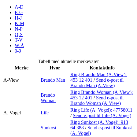
Inspirasjon
A-D
E-G
H-J
K-M
N-P
Søk
Q-S
T-V
W-Å
0-9
Åpningstider
Tabell med aktuelle merkevarer
Merke
Hvor
Kontaktinfo
Praktisk informasjon
Ring Brando Man (A-View):
A-View
Brando Man
453 12 401
/
Send e-post
til
Ledige stillinger
Brando Man (A-View)
Magasin
Ring Brando Woman (A-View):
Brando
453 12 401
/
Send e-post
til
Woman
Brando Woman (A-View)
Butikker
Ring Life (A. Vogel):
47758011
A. Vogel
Life
Gavekort
/
Send e-post
til Life (A. Vogel)
Ring Sunkost (A. Vogel):
913
Best på service
Sunkost
64 388
/
Send e-post
til Sunkost
(A. Vogel)