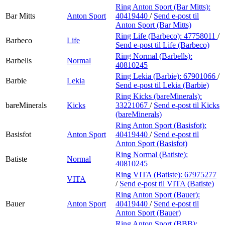
Ring Anton Sport (Bar Mitts):
Bar Mitts
Anton Sport
40419440
/
Send e-post
til
Anton Sport (Bar Mitts)
Ring Life (Barbeco):
47758011
/
Barbeco
Life
Send e-post
til Life (Barbeco)
Ring Normal (Barbells):
Barbells
Normal
40810245
Ring Lekia (Barbie):
67901066
/
Barbie
Lekia
Send e-post
til Lekia (Barbie)
Ring Kicks (bareMinerals):
bareMinerals
Kicks
33221067
/
Send e-post
til Kicks
(bareMinerals)
Ring Anton Sport (Basisfot):
Basisfot
Anton Sport
40419440
/
Send e-post
til
Anton Sport (Basisfot)
Ring Normal (Batiste):
Batiste
Normal
40810245
Ring VITA (Batiste):
67975277
VITA
/
Send e-post
til VITA (Batiste)
Ring Anton Sport (Bauer):
Bauer
Anton Sport
40419440
/
Send e-post
til
Anton Sport (Bauer)
Ring Anton Sport (BBB):