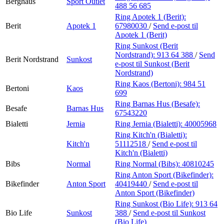
Berghaus
Sport Outlet
488 56 685
Ring Apotek 1 (Berit):
Berit
Apotek 1
67980030
/
Send e-post
til
Apotek 1 (Berit)
Ring Sunkost (Berit
Nordstrand):
913 64 388
/
Send
Berit Nordstrand
Sunkost
e-post
til Sunkost (Berit
Nordstrand)
Ring Kaos (Bertoni):
984 51
Bertoni
Kaos
699
Ring Barnas Hus (Besafe):
Besafe
Barnas Hus
67543220
Bialetti
Jernia
Ring Jernia (Bialetti):
40005968
Ring Kitch'n (Bialetti):
Kitch'n
51112518
/
Send e-post
til
Kitch'n (Bialetti)
Bibs
Normal
Ring Normal (Bibs):
40810245
Ring Anton Sport (Bikefinder):
Bikefinder
Anton Sport
40419440
/
Send e-post
til
Anton Sport (Bikefinder)
Ring Sunkost (Bio Life):
913 64
Bio Life
Sunkost
388
/
Send e-post
til Sunkost
(Bio Life)