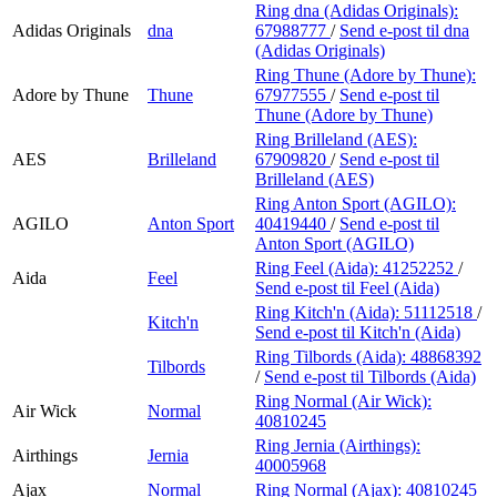
Ring dna (Adidas Originals):
Adidas Originals
dna
67988777
/
Send e-post
til dna
(Adidas Originals)
Ring Thune (Adore by Thune):
Adore by Thune
Thune
67977555
/
Send e-post
til
Thune (Adore by Thune)
Ring Brilleland (AES):
AES
Brilleland
67909820
/
Send e-post
til
Brilleland (AES)
Ring Anton Sport (AGILO):
AGILO
Anton Sport
40419440
/
Send e-post
til
Anton Sport (AGILO)
Ring Feel (Aida):
41252252
/
Aida
Feel
Send e-post
til Feel (Aida)
Ring Kitch'n (Aida):
51112518
/
Kitch'n
Send e-post
til Kitch'n (Aida)
Ring Tilbords (Aida):
48868392
Tilbords
/
Send e-post
til Tilbords (Aida)
Ring Normal (Air Wick):
Air Wick
Normal
40810245
Ring Jernia (Airthings):
Airthings
Jernia
40005968
Ajax
Normal
Ring Normal (Ajax):
40810245