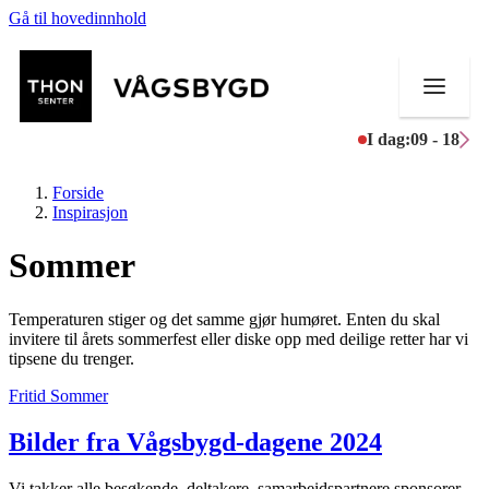
Gå til hovedinnhold
I dag:
09 - 18
Forside
Inspirasjon
Sommer
Butikker
Temperaturen stiger og det samme gjør humøret. Enten du skal
Mat og drikke
invitere til årets sommerfest eller diske opp med deilige retter har vi
tipsene du trenger.
Helse
Fritid
Sommer
Aktiviteter
Bilder fra Vågsbygd-dagene 2024
Tilbud
Vi takker alle besøkende, deltakere, samarbeidspartnere sponsorer,