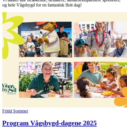
og hele Vågsbygd for en fantastisk flott dag!
Inspirasjon
Søk
Åpningstider
Praktisk informasjon
Ledige stillinger
Magasin
Gavekort
Finn frem
Fritid
Sommer
Program Vågsbygd-dagene 2025