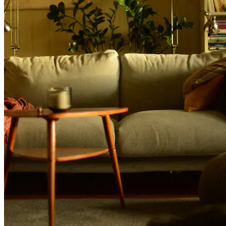
Tilbud
Merker
Inspirasjon
Søk
Åpningstider
Praktisk informasjon
Ledige stillinger