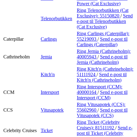
Power (Cat Exclusive)
Ring Telenorbutikken (Cat
Exclusive):
55150820
/
Send
Telenorbutikken
e-post
til Telenorbutikken
(Cat Exclusive)
Ring Carlings (Caterpillar):
Caterpillar
Carlings
55219093
/
Send e-post
til
Carlings (Caterpillar)
Ring Jernia (Cathrineholm):
Cathrineholm
Jernia
40005943
/
Send e-post
til
Jernia (Cathrineholm)
Ring Kitch'n (Cathrineholm):
Kitch'n
51111924
/
Send e-post
til
Kitch'n (Cathrineholm)
Ring Intersport (CCM):
CCM
Intersport
40000164
/
Send e-post
til
Intersport (CCM)
Ring Vitusapotek (CCS):
CCS
Vitusapotek
55602960
/
Send e-post
til
Vitusapotek (CCS)
Ring Ticket (Celebrity
Cruises):
81511192
/
Send e-
Celebrity Cruises
Ticket
post
til Ticket (Celebrity