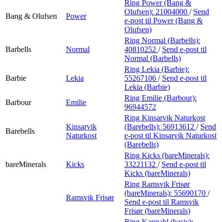
Ring Power (Bang &
Olufsen):
21004000
/
Send
Bang & Olufsen
Power
e-post
til Power (Bang &
Olufsen)
Ring Normal (Barbells):
Barbells
Normal
40810252
/
Send e-post
til
Normal (Barbells)
Ring Lekia (Barbie):
Barbie
Lekia
55267106
/
Send e-post
til
Lekia (Barbie)
Ring Emilie (Barbour):
Barbour
Emilie
96944572
Ring Kinsarvik Naturkost
Kinsarvik
(Barebells):
56913612
/
Send
Barebells
Naturkost
e-post
til Kinsarvik Naturkost
(Barebells)
Ring Kicks (bareMinerals):
bareMinerals
Kicks
33221132
/
Send e-post
til
Kicks (bareMinerals)
Ring Ramsvik Frisør
(bareMinerals):
55690170
/
Ramsvik Frisør
Send e-post
til Ramsvik
Frisør (bareMinerals)
Ring Kappahl (basic):