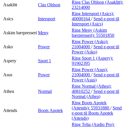
Ring Clas Ohlson (Asaklitt):
Asaklitt
Clas Ohlson
23214000
Ring Intersport (Asics):
Asics
Intersport
40000164
/
Send e-post
til
Intersport (Asics)
Ring Meny (Askim
Askim bærpresseri
Meny
bærpresseri):
55501850
Ring Power (Asko):
Asko
Power
21004000
/
Send e-post
til
Power (Asko)
Ring Sport 1 (Aspery):
Aspery
Sport 1
91902395
Ring Power (Asus):
Asus
Power
21004000
/
Send e-post
til
Power (Asus)
Ring Normal (Athea):
Athea
Normal
40810252
/
Send e-post
til
Normal (Athea)
Ring Boots Apotek
(Attends):
55931880
/
Send
Attends
Boots Apotek
e-post
til Boots Apotek
(Attends)
Ring Telia (Audio Pro):