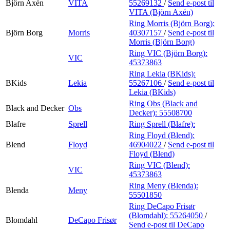
Björn Axén
VITA
55269132
/
Send e-post
til
VITA (Björn Axén)
Ring Morris (Björn Borg):
Björn Borg
Morris
40307157
/
Send e-post
til
Morris (Björn Borg)
Ring VIC (Björn Borg):
VIC
45373863
Ring Lekia (BKids):
BKids
Lekia
55267106
/
Send e-post
til
Lekia (BKids)
Ring Obs (Black and
Black and Decker
Obs
Decker):
55508700
Blafre
Sprell
Ring Sprell (Blafre):
Ring Floyd (Blend):
Blend
Floyd
46904022
/
Send e-post
til
Floyd (Blend)
Ring VIC (Blend):
VIC
45373863
Ring Meny (Blenda):
Blenda
Meny
55501850
Ring DeCapo Frisør
(Blomdahl):
55264050
/
Blomdahl
DeCapo Frisør
Send e-post
til DeCapo