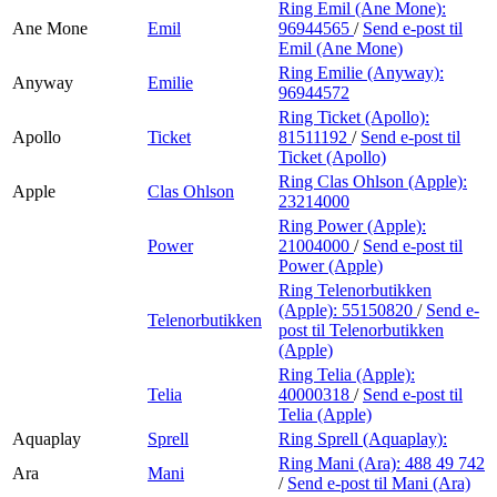
Ring Emil (Ane Mone):
Ane Mone
Emil
96944565
/
Send e-post
til
Emil (Ane Mone)
Ring Emilie (Anyway):
Anyway
Emilie
96944572
Ring Ticket (Apollo):
Apollo
Ticket
81511192
/
Send e-post
til
Ticket (Apollo)
Ring Clas Ohlson (Apple):
Apple
Clas Ohlson
23214000
Ring Power (Apple):
Power
21004000
/
Send e-post
til
Power (Apple)
Ring Telenorbutikken
(Apple):
55150820
/
Send e-
Telenorbutikken
post
til Telenorbutikken
(Apple)
Ring Telia (Apple):
Telia
40000318
/
Send e-post
til
Telia (Apple)
Aquaplay
Sprell
Ring Sprell (Aquaplay):
Ring Mani (Ara):
488 49 742
Ara
Mani
/
Send e-post
til Mani (Ara)