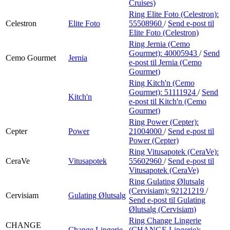
Cruises)
Ring Elite Foto (Celestron):
Celestron
Elite Foto
55508960
/
Send e-post
til
Elite Foto (Celestron)
Ring Jernia (Cemo
Gourmet):
40005943
/
Send
Cemo Gourmet
Jernia
e-post
til Jernia (Cemo
Gourmet)
Ring Kitch'n (Cemo
Gourmet):
51111924
/
Send
Kitch'n
e-post
til Kitch'n (Cemo
Gourmet)
Ring Power (Cepter):
Cepter
Power
21004000
/
Send e-post
til
Power (Cepter)
Ring Vitusapotek (CeraVe):
CeraVe
Vitusapotek
55602960
/
Send e-post
til
Vitusapotek (CeraVe)
Ring Gulating Ølutsalg
(Cervisiam):
92121219
/
Cervisiam
Gulating Ølutsalg
Send e-post
til Gulating
Ølutsalg (Cervisiam)
Ring Change Lingerie
CHANGE
Change Lingerie
(CHANGE Lingerie):