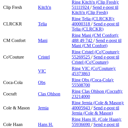
Ring Kitch'n (Clip Fresh):
Clip Fresh
Kitch'n
51111924
/
Send e-post
til
Kitch'n (Clip Fresh)
Ring Telia (CLRCKR):
CLRCKR
Telia
40000318
/
Send e-post
til
Telia (CLRCKR)
Ring Mani (CM Confort):
CM Confort
Mani
488 49 742
/
Send e-post
til
Mani (CM Confort)
Ring Cristel (Co'Couture):
Co'Couture
Cristel
55269525
/
Send e-post
til
Cristel (Co'Couture)
Ring VIC (Co'Couture):
VIC
45373863
Ring Obs (Coca-Cola):
Coca-Cola
Obs
55508700
Ring Clas Ohlson (Cocraft):
Cocraft
Clas Ohlson
23214000
Ring Jernia (Cole & Mason):
Cole & Mason
Jernia
40005943
/
Send e-post
til
Jernia (Cole & Mason)
Ring Hans H. (Cole Haan):
Cole Haan
Hans H.
55936690
/
Send e-post
til