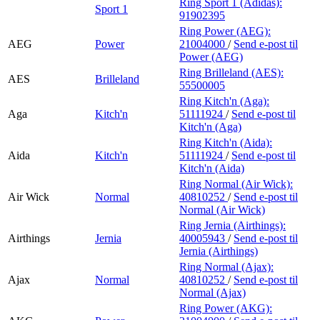
Ring Sport 1 (Adidas):
Sport 1
91902395
Ring Power (AEG):
AEG
Power
21004000
/
Send e-post
til
Power (AEG)
Ring Brilleland (AES):
AES
Brilleland
55500005
Ring Kitch'n (Aga):
Aga
Kitch'n
51111924
/
Send e-post
til
Kitch'n (Aga)
Ring Kitch'n (Aida):
Aida
Kitch'n
51111924
/
Send e-post
til
Kitch'n (Aida)
Ring Normal (Air Wick):
Air Wick
Normal
40810252
/
Send e-post
til
Normal (Air Wick)
Ring Jernia (Airthings):
Airthings
Jernia
40005943
/
Send e-post
til
Jernia (Airthings)
Ring Normal (Ajax):
Ajax
Normal
40810252
/
Send e-post
til
Normal (Ajax)
Ring Power (AKG):