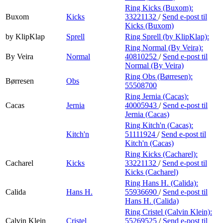
Ring Kicks (Buxom):
Buxom
Kicks
33221132
/
Send e-post
til
Kicks (Buxom)
by KlipKlap
Sprell
Ring Sprell (by KlipKlap):
Ring Normal (By Veira):
By Veira
Normal
40810252
/
Send e-post
til
Normal (By Veira)
Ring Obs (Børresen):
Børresen
Obs
55508700
Ring Jernia (Cacas):
Cacas
Jernia
40005943
/
Send e-post
til
Jernia (Cacas)
Ring Kitch'n (Cacas):
Kitch'n
51111924
/
Send e-post
til
Kitch'n (Cacas)
Ring Kicks (Cacharel):
Cacharel
Kicks
33221132
/
Send e-post
til
Kicks (Cacharel)
Ring Hans H. (Calida):
Calida
Hans H.
55936690
/
Send e-post
til
Hans H. (Calida)
Ring Cristel (Calvin Klein):
Calvin Klein
Cristel
55269525
/
Send e-post
til