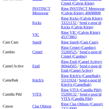
Cristel (Calvin Klein)
INSTINCT
Ring INSTINCT Menswear
Menswear
(Calvin Klein):
40698808
Ring Kicks (Calvin Klein):
Kicks
33221132
/
Send e-post
til
Kicks (Calvin Klein)
Ring VIC (Calvin Klein):
VIC
45373863
Cam Cam
Sprell
Ring Sprell (Cam Cam):
Ring Cristel (Cambio):
Cambio
Cristel
55269525
/
Send e-post
til
Cristel (Cambio)
Ring Emil (Camel Active):
Camel Active
Emil
96944565
/
Send e-post
til
Emil (Camel Active)
Ring Kitch'n (Camelbak):
Camelbak
Kitch'n
51111924
/
Send e-post
til
Kitch'n (Camelbak)
Ring VITA (Camilla Pihl):
Camilla Pihl
VITA
55269132
/
Send e-post
til
VITA (Camilla Pihl)
Ring Clas Ohlson (Canon):
Canon
Clas Ohlson
23214000