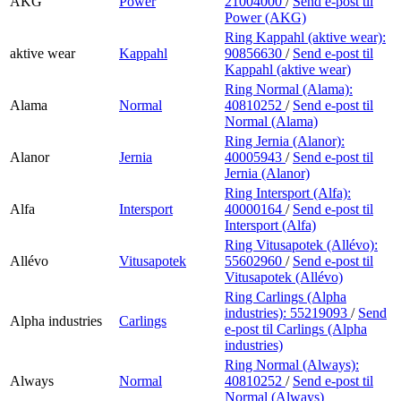
AKG
Power
21004000
/
Send e-post
til
Power (AKG)
Ring Kappahl (aktive wear):
aktive wear
Kappahl
90856630
/
Send e-post
til
Kappahl (aktive wear)
Ring Normal (Alama):
Alama
Normal
40810252
/
Send e-post
til
Normal (Alama)
Ring Jernia (Alanor):
Alanor
Jernia
40005943
/
Send e-post
til
Jernia (Alanor)
Ring Intersport (Alfa):
Alfa
Intersport
40000164
/
Send e-post
til
Intersport (Alfa)
Ring Vitusapotek (Allévo):
Allévo
Vitusapotek
55602960
/
Send e-post
til
Vitusapotek (Allévo)
Ring Carlings (Alpha
industries):
55219093
/
Send
Alpha industries
Carlings
e-post
til Carlings (Alpha
industries)
Ring Normal (Always):
Always
Normal
40810252
/
Send e-post
til
Normal (Always)