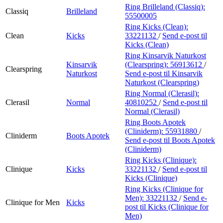
Ring Brilleland (Classiq):
Classiq
Brilleland
55500005
Ring Kicks (Clean):
Clean
Kicks
33221132
/
Send e-post
til
Kicks (Clean)
Ring Kinsarvik Naturkost
Kinsarvik
(Clearspring):
56913612
/
Clearspring
Naturkost
Send e-post
til Kinsarvik
Naturkost (Clearspring)
Ring Normal (Clerasil):
Clerasil
Normal
40810252
/
Send e-post
til
Normal (Clerasil)
Ring Boots Apotek
(Cliniderm):
55931880
/
Cliniderm
Boots Apotek
Send e-post
til Boots Apotek
(Cliniderm)
Ring Kicks (Clinique):
Clinique
Kicks
33221132
/
Send e-post
til
Kicks (Clinique)
Ring Kicks (Clinique for
Men):
33221132
/
Send e-
Clinique for Men
Kicks
post
til Kicks (Clinique for
Men)