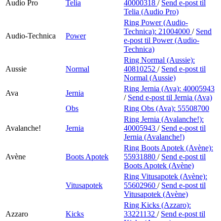
Audio Pro
Telia
40000318
/
Send e-post
til
Telia (Audio Pro)
Ring Power (Audio-
Technica):
21004000
/
Send
Audio-Technica
Power
e-post
til Power (Audio-
Technica)
Ring Normal (Aussie):
Aussie
Normal
40810252
/
Send e-post
til
Normal (Aussie)
Ring Jernia (Ava):
40005943
Ava
Jernia
/
Send e-post
til Jernia (Ava)
Obs
Ring Obs (Ava):
55508700
Ring Jernia (Avalanche!):
Avalanche!
Jernia
40005943
/
Send e-post
til
Jernia (Avalanche!)
Ring Boots Apotek (Avène):
Avène
Boots Apotek
55931880
/
Send e-post
til
Boots Apotek (Avène)
Ring Vitusapotek (Avène):
Vitusapotek
55602960
/
Send e-post
til
Vitusapotek (Avène)
Ring Kicks (Azzaro):
Azzaro
Kicks
33221132
/
Send e-post
til