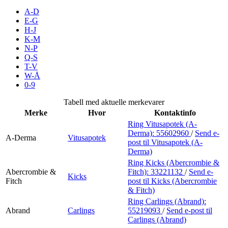
Inspirasjon
A-D
E-G
H-J
K-M
N-P
Søk
Q-S
T-V
W-Å
0-9
Åpningstider
Tabell med aktuelle merkevarer
Merke
Hvor
Kontaktinfo
Praktisk informasjon
Ring Vitusapotek (A-
Derma):
55602960
/
Send e-
Ledige stillinger
A-Derma
Vitusapotek
post
til Vitusapotek (A-
Derma)
Magasin
Ring Kicks (Abercrombie &
Abercrombie &
Fitch):
33221132
/
Send e-
Gavekort
Kicks
Fitch
post
til Kicks (Abercrombie
& Fitch)
Finn frem
Ring Carlings (Abrand):
Abrand
Carlings
55219093
/
Send e-post
til
Carlings (Abrand)