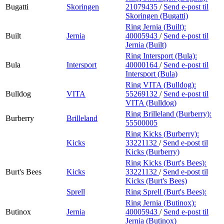
Bugatti
Skoringen
21079435
/
Send e-post
til
Skoringen (Bugatti)
Ring Jernia (Built):
Built
Jernia
40005943
/
Send e-post
til
Jernia (Built)
Ring Intersport (Bula):
Bula
Intersport
40000164
/
Send e-post
til
Intersport (Bula)
Ring VITA (Bulldog):
Bulldog
VITA
55269132
/
Send e-post
til
VITA (Bulldog)
Ring Brilleland (Burberry):
Burberry
Brilleland
55500005
Ring Kicks (Burberry):
Kicks
33221132
/
Send e-post
til
Kicks (Burberry)
Ring Kicks (Burt's Bees):
Burt's Bees
Kicks
33221132
/
Send e-post
til
Kicks (Burt's Bees)
Sprell
Ring Sprell (Burt's Bees):
Ring Jernia (Butinox):
Butinox
Jernia
40005943
/
Send e-post
til
Jernia (Butinox)