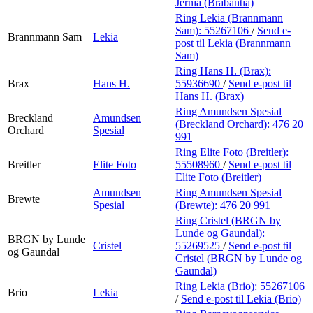
Jernia (Brabantia)
Ring Lekia (Brannmann
Sam):
55267106
/
Send e-
Brannmann Sam
Lekia
post
til Lekia (Brannmann
Sam)
Ring Hans H. (Brax):
Brax
Hans H.
55936690
/
Send e-post
til
Hans H. (Brax)
Ring Amundsen Spesial
Breckland
Amundsen
(Breckland Orchard):
476 20
Orchard
Spesial
991
Ring Elite Foto (Breitler):
Breitler
Elite Foto
55508960
/
Send e-post
til
Elite Foto (Breitler)
Amundsen
Ring Amundsen Spesial
Brewte
Spesial
(Brewte):
476 20 991
Ring Cristel (BRGN by
Lunde og Gaundal):
BRGN by Lunde
Cristel
55269525
/
Send e-post
til
og Gaundal
Cristel (BRGN by Lunde og
Gaundal)
Ring Lekia (Brio):
55267106
Brio
Lekia
/
Send e-post
til Lekia (Brio)