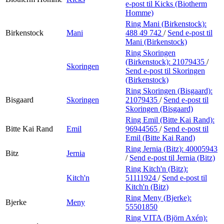
e-post
til Kicks (Biotherm
Homme)
Ring Mani (Birkenstock):
Birkenstock
Mani
488 49 742
/
Send e-post
til
Mani (Birkenstock)
Ring Skoringen
(Birkenstock):
21079435
/
Skoringen
Send e-post
til Skoringen
(Birkenstock)
Ring Skoringen (Bisgaard):
Bisgaard
Skoringen
21079435
/
Send e-post
til
Skoringen (Bisgaard)
Ring Emil (Bitte Kai Rand):
Bitte Kai Rand
Emil
96944565
/
Send e-post
til
Emil (Bitte Kai Rand)
Ring Jernia (Bitz):
40005943
Bitz
Jernia
/
Send e-post
til Jernia (Bitz)
Ring Kitch'n (Bitz):
Kitch'n
51111924
/
Send e-post
til
Kitch'n (Bitz)
Ring Meny (Bjerke):
Bjerke
Meny
55501850
Ring VITA (Björn Axén):