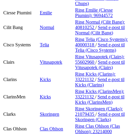
Chups)
Ring Emilie (Ciesse
Ciesse Piumini
Emilie
Piumini):
96944572
Ring Normal (Cilit Bang):
Cilit Bang
Normal
40810252
/
Send e-post
til
Normal (Cilit Bang)
Ring Telia (Cisco Systems):
Cisco Systems
Telia
40000318
/
Send e-post
til
Telia (Cisco Systems)
Ring Vitusapotek (Clairs):
Clairs
Vitusapotek
55602960
/
Send e-post
til
Vitusapotek (Clairs)
Ring Kicks (Clarins):
Clarins
Kicks
33221132
/
Send e-post
til
Kicks (Clarins)
Ring Kicks (ClarinsMen):
ClarinsMen
Kicks
33221132
/
Send e-post
til
Kicks (ClarinsMen)
Ring Skoringen (Clarks):
Clarks
Skoringen
21079435
/
Send e-post
til
Skoringen (Clarks)
Ring Clas Ohlson (Clas
Clas Ohlson
Clas Ohlson
Ohlson):
23214000