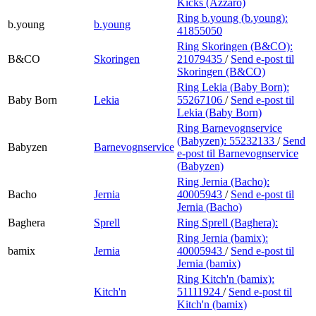
Kicks (Azzaro)
Ring b.young (b.young):
b.young
b.young
41855050
Ring Skoringen (B&CO):
B&CO
Skoringen
21079435
/
Send e-post
til
Skoringen (B&CO)
Ring Lekia (Baby Born):
Baby Born
Lekia
55267106
/
Send e-post
til
Lekia (Baby Born)
Ring Barnevognservice
(Babyzen):
55232133
/
Send
Babyzen
Barnevognservice
e-post
til Barnevognservice
(Babyzen)
Ring Jernia (Bacho):
Bacho
Jernia
40005943
/
Send e-post
til
Jernia (Bacho)
Baghera
Sprell
Ring Sprell (Baghera):
Ring Jernia (bamix):
bamix
Jernia
40005943
/
Send e-post
til
Jernia (bamix)
Ring Kitch'n (bamix):
Kitch'n
51111924
/
Send e-post
til
Kitch'n (bamix)