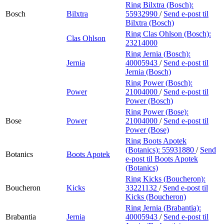
Ring Bilxtra (Bosch):
Bosch
Bilxtra
55932990
/
Send e-post
til
Bilxtra (Bosch)
Ring Clas Ohlson (Bosch):
Clas Ohlson
23214000
Ring Jernia (Bosch):
Jernia
40005943
/
Send e-post
til
Jernia (Bosch)
Ring Power (Bosch):
Power
21004000
/
Send e-post
til
Power (Bosch)
Ring Power (Bose):
Bose
Power
21004000
/
Send e-post
til
Power (Bose)
Ring Boots Apotek
(Botanics):
55931880
/
Send
Botanics
Boots Apotek
e-post
til Boots Apotek
(Botanics)
Ring Kicks (Boucheron):
Boucheron
Kicks
33221132
/
Send e-post
til
Kicks (Boucheron)
Ring Jernia (Brabantia):
Brabantia
Jernia
40005943
/
Send e-post
til