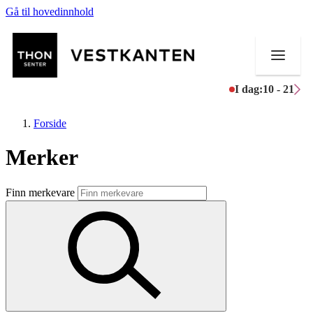
Gå til hovedinnhold
I dag:
10 - 21
Forside
Merker
Butikker
Finn merkevare
Mat og drikke
Helse
Aktiviteter
Tilbud