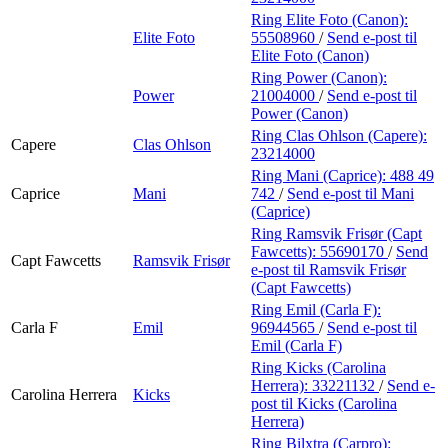
Ring Elite Foto (Canon):
Elite Foto
55508960
/
Send e-post
til
Elite Foto (Canon)
Ring Power (Canon):
Power
21004000
/
Send e-post
til
Power (Canon)
Ring Clas Ohlson (Capere):
Capere
Clas Ohlson
23214000
Ring Mani (Caprice):
488 49
Caprice
Mani
742
/
Send e-post
til Mani
(Caprice)
Ring Ramsvik Frisør (Capt
Fawcetts):
55690170
/
Send
Capt Fawcetts
Ramsvik Frisør
e-post
til Ramsvik Frisør
(Capt Fawcetts)
Ring Emil (Carla F):
Carla F
Emil
96944565
/
Send e-post
til
Emil (Carla F)
Ring Kicks (Carolina
Herrera):
33221132
/
Send e-
Carolina Herrera
Kicks
post
til Kicks (Carolina
Herrera)
Ring Bilxtra (Carpro):