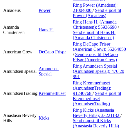
Ring Power (Amadeus):
Amadeus
Power
21004000
/
Send e-post
til
Power (Amadeus)
Ring Hans H. (Amanda
Amanda
Christensen):
55936690
/
Hans H.
Christensen
Send e-post
til Hans H.
(Amanda Christensen)
Ring DeCapo Frisør
(American Crew):
55264050
American Crew
DeCapo Frisør
/
Send e-post
til DeCapo
Frisør (American Crew)
Ring Amundsen Spesial
Amundsen
Amundsen spesial
(Amundsen spesial):
476 20
Spesial
991
Ring Kremmerhuset
(AmundsenTrading):
AmundsenTrading
Kremmerhuset
91240768
/
Send e-post
til
Kremmerhuset
(AmundsenTrading)
Ring Kicks (Anastasia
Anastasia Beverly
Beverly Hills):
33221132
/
Kicks
Hills
Send e-post
til Kicks
(Anastasia Beverly Hills)