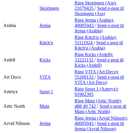
Ring Skoringen (Ara):
Skoringen
21079435
/
Send e-post
til
Skoringen (Ara)
Ring Jernia (Arabia):
Arabia
Jernia
40005943
/
Send e-post
til
Jernia (Arabia)
Ring Kitch'n (Arabia):
Kitch'n
51111924
/
Send e-post
til
Kitch'n (Arabia)
Ring Kicks (Ardell):
Ardell
Kicks
33221132
/
Send e-post
til
Kicks (Ardell)
Ring VITA (Art Deco):
Art Deco
VITA
55269132
/
Send e-post
til
VITA (Art Deco)
Ring Sport 1 (Arteryx):
Arteryx
Sport 1
91902395
Ring Mani (Artic North):
Artic North
Mani
488 49 742
/
Send e-post
til
Mani (Artic North)
Ring Jernia (Arvid Nilsson):
Arvid Nilsson
Jernia
40005943
/
Send e-post
til
Jernia (Arvid Nilsson)