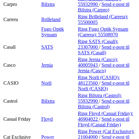
Carpro
Bilxtra
55932990
/
Send e-post
til
Bilxtra (Carpro)
Ring Brilleland (Carrera):
Carrera
Brilleland
55500005
Fugo Optik
Ring Fugo Optik Synsam
Synsam
(Carrera):
55508970
Ring SATS (Casall):
Casall
SATS
23307000
/
Send e-post
til
SATS (Casall)
Ring Jernia (Casco):
Casco
Jernia
40005943
/
Send e-post
til
Jernia (Casco)
Ring Norli (CASIO):
CASIO
Norli
48123560
/
Send e-post
til
Norli (CASIO)
Ring Bilxtra (Castrol):
Castrol
Bilxtra
55932990
/
Send e-post
til
Bilxtra (Castrol)
Ring Floyd (Casual Friday):
Casual Friday
Floyd
46904022
/
Send e-post
til
Floyd (Casual Friday)
Ring Power (Cat Exclusive):
Cat Exclusive
Power
21004000
/
Send e-post
til