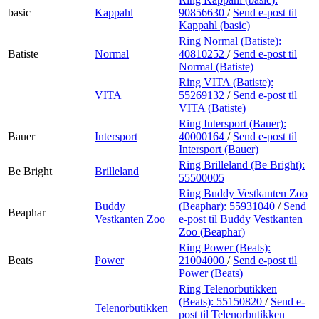
basic
Kappahl
90856630
/
Send e-post
til
Kappahl (basic)
Ring Normal (Batiste):
Batiste
Normal
40810252
/
Send e-post
til
Normal (Batiste)
Ring VITA (Batiste):
VITA
55269132
/
Send e-post
til
VITA (Batiste)
Ring Intersport (Bauer):
Bauer
Intersport
40000164
/
Send e-post
til
Intersport (Bauer)
Ring Brilleland (Be Bright):
Be Bright
Brilleland
55500005
Ring Buddy Vestkanten Zoo
Buddy
(Beaphar):
55931040
/
Send
Beaphar
Vestkanten Zoo
e-post
til Buddy Vestkanten
Zoo (Beaphar)
Ring Power (Beats):
Beats
Power
21004000
/
Send e-post
til
Power (Beats)
Ring Telenorbutikken
(Beats):
55150820
/
Send e-
Telenorbutikken
post
til Telenorbutikken