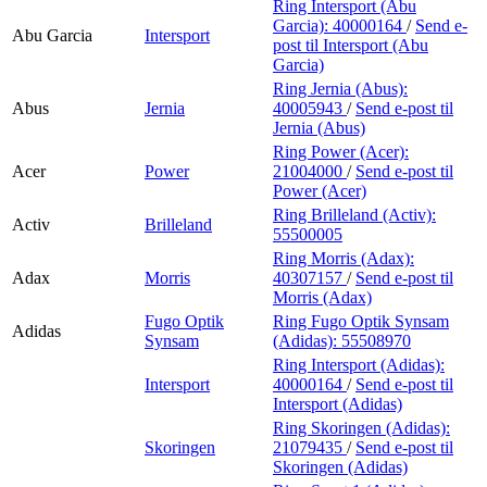
Ring Intersport (Abu
Garcia):
40000164
/
Send e-
Abu Garcia
Intersport
post
til Intersport (Abu
Garcia)
Ring Jernia (Abus):
Abus
Jernia
40005943
/
Send e-post
til
Jernia (Abus)
Ring Power (Acer):
Acer
Power
21004000
/
Send e-post
til
Power (Acer)
Ring Brilleland (Activ):
Activ
Brilleland
55500005
Ring Morris (Adax):
Adax
Morris
40307157
/
Send e-post
til
Morris (Adax)
Fugo Optik
Ring Fugo Optik Synsam
Adidas
Synsam
(Adidas):
55508970
Ring Intersport (Adidas):
Intersport
40000164
/
Send e-post
til
Intersport (Adidas)
Ring Skoringen (Adidas):
Skoringen
21079435
/
Send e-post
til
Skoringen (Adidas)