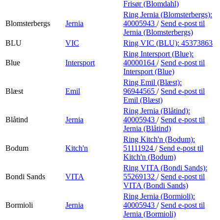
Frisør (Blomdahl)
Ring Jernia (Blomsterbergs):
Blomsterbergs
Jernia
40005943
/
Send e-post
til
Jernia (Blomsterbergs)
BLU
VIC
Ring VIC (BLU):
45373863
Ring Intersport (Blue):
Blue
Intersport
40000164
/
Send e-post
til
Intersport (Blue)
Ring Emil (Blæst):
Blæst
Emil
96944565
/
Send e-post
til
Emil (Blæst)
Ring Jernia (Blåtind):
Blåtind
Jernia
40005943
/
Send e-post
til
Jernia (Blåtind)
Ring Kitch'n (Bodum):
Bodum
Kitch'n
51111924
/
Send e-post
til
Kitch'n (Bodum)
Ring VITA (Bondi Sands):
Bondi Sands
VITA
55269132
/
Send e-post
til
VITA (Bondi Sands)
Ring Jernia (Bormioli):
Bormioli
Jernia
40005943
/
Send e-post
til
Jernia (Bormioli)