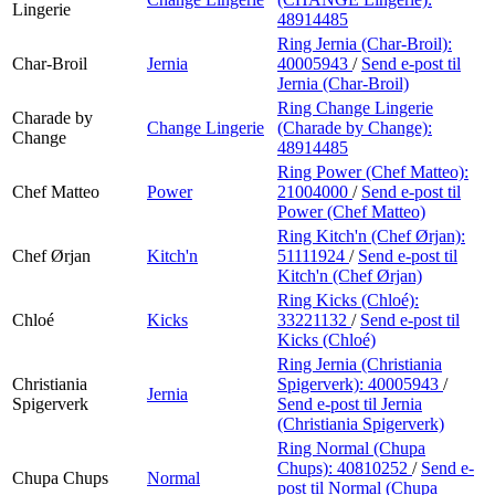
Lingerie
48914485
Ring Jernia (Char-Broil):
Char-Broil
Jernia
40005943
/
Send e-post
til
Jernia (Char-Broil)
Ring Change Lingerie
Charade by
Change Lingerie
(Charade by Change):
Change
48914485
Ring Power (Chef Matteo):
Chef Matteo
Power
21004000
/
Send e-post
til
Power (Chef Matteo)
Ring Kitch'n (Chef Ørjan):
Chef Ørjan
Kitch'n
51111924
/
Send e-post
til
Kitch'n (Chef Ørjan)
Ring Kicks (Chloé):
Chloé
Kicks
33221132
/
Send e-post
til
Kicks (Chloé)
Ring Jernia (Christiania
Christiania
Spigerverk):
40005943
/
Jernia
Spigerverk
Send e-post
til Jernia
(Christiania Spigerverk)
Ring Normal (Chupa
Chups):
40810252
/
Send e-
Chupa Chups
Normal
post
til Normal (Chupa