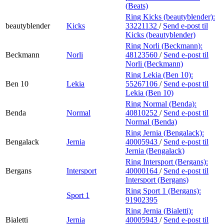
(Beats)
Ring Kicks (beautyblender):
beautyblender
Kicks
33221132
/
Send e-post
til
Kicks (beautyblender)
Ring Norli (Beckmann):
Beckmann
Norli
48123560
/
Send e-post
til
Norli (Beckmann)
Ring Lekia (Ben 10):
Ben 10
Lekia
55267106
/
Send e-post
til
Lekia (Ben 10)
Ring Normal (Benda):
Benda
Normal
40810252
/
Send e-post
til
Normal (Benda)
Ring Jernia (Bengalack):
Bengalack
Jernia
40005943
/
Send e-post
til
Jernia (Bengalack)
Ring Intersport (Bergans):
Bergans
Intersport
40000164
/
Send e-post
til
Intersport (Bergans)
Ring Sport 1 (Bergans):
Sport 1
91902395
Ring Jernia (Bialetti):
Bialetti
Jernia
40005943
/
Send e-post
til