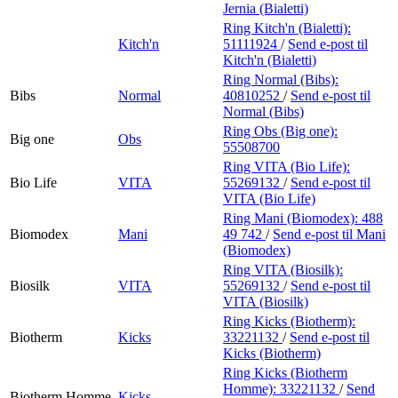
Jernia (Bialetti)
Ring Kitch'n (Bialetti):
Kitch'n
51111924
/
Send e-post
til
Kitch'n (Bialetti)
Ring Normal (Bibs):
Bibs
Normal
40810252
/
Send e-post
til
Normal (Bibs)
Ring Obs (Big one):
Big one
Obs
55508700
Ring VITA (Bio Life):
Bio Life
VITA
55269132
/
Send e-post
til
VITA (Bio Life)
Ring Mani (Biomodex):
488
Biomodex
Mani
49 742
/
Send e-post
til Mani
(Biomodex)
Ring VITA (Biosilk):
Biosilk
VITA
55269132
/
Send e-post
til
VITA (Biosilk)
Ring Kicks (Biotherm):
Biotherm
Kicks
33221132
/
Send e-post
til
Kicks (Biotherm)
Ring Kicks (Biotherm
Homme):
33221132
/
Send
Biotherm Homme
Kicks