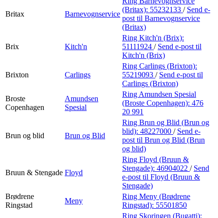
Ring Barnevognservice
(Britax):
55232133
/
Send e-
Britax
Barnevognservice
post
til Barnevognservice
(Britax)
Ring Kitch'n (Brix):
Brix
Kitch'n
51111924
/
Send e-post
til
Kitch'n (Brix)
Ring Carlings (Brixton):
Brixton
Carlings
55219093
/
Send e-post
til
Carlings (Brixton)
Ring Amundsen Spesial
Broste
Amundsen
(Broste Copenhagen):
476
Copenhagen
Spesial
20 991
Ring Brun og Blid (Brun og
blid):
48227000
/
Send e-
Brun og blid
Brun og Blid
post
til Brun og Blid (Brun
og blid)
Ring Floyd (Bruun &
Stengade):
46904022
/
Send
Bruun & Stengade
Floyd
e-post
til Floyd (Bruun &
Stengade)
Brødrene
Ring Meny (Brødrene
Meny
Ringstad
Ringstad):
55501850
Ring Skoringen (Bugatti):