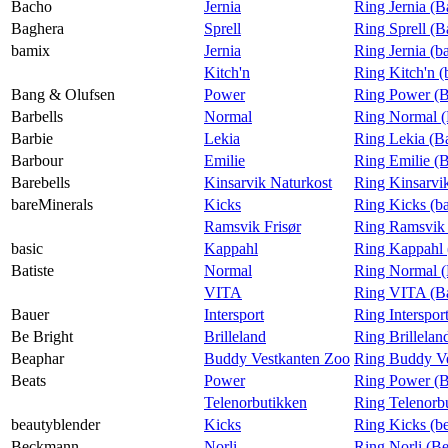
Bacho
Jernia
Ring Jernia (
Baghera
Sprell
Ring Sprell (B
bamix
Jernia
Ring Jernia (b
Kitch'n
Ring Kitch'n 
Bang & Olufsen
Power
Ring Power (B
Barbells
Normal
Ring Normal (
Barbie
Lekia
Ring Lekia (B
Barbour
Emilie
Ring Emilie (
Barebells
Kinsarvik Naturkost
Ring Kinsarvik
bareMinerals
Kicks
Ring Kicks (b
Ramsvik Frisør
Ring Ramsvik 
basic
Kappahl
Ring Kappahl 
Batiste
Normal
Ring Normal (
VITA
Ring VITA (Ba
Bauer
Intersport
Ring Interspor
Be Bright
Brilleland
Ring Brillelan
Beaphar
Buddy Vestkanten Zoo
Ring Buddy Ve
Beats
Power
Ring Power (B
Telenorbutikken
Ring Telenorb
beautyblender
Kicks
Ring Kicks (b
Beckmann
Norli
Ring Norli (B