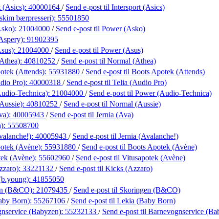
t (Asics):
40000164
/
Send e-post
til Intersport (Asics)
kim bærpresseri):
55501850
Asko):
21004000
/
Send e-post
til Power (Asko)
(Aspery):
91902395
sus):
21004000
/
Send e-post
til Power (Asus)
Athea):
40810252
/
Send e-post
til Normal (Athea)
otek (Attends):
55931880
/
Send e-post
til Boots Apotek (Attends)
dio Pro):
40000318
/
Send e-post
til Telia (Audio Pro)
udio-Technica):
21004000
/
Send e-post
til Power (Audio-Technica)
Aussie):
40810252
/
Send e-post
til Normal (Aussie)
va):
40005943
/
Send e-post
til Jernia (Ava)
a):
55508700
valanche!):
40005943
/
Send e-post
til Jernia (Avalanche!)
otek (Avène):
55931880
/
Send e-post
til Boots Apotek (Avène)
tek (Avène):
55602960
/
Send e-post
til Vitusapotek (Avène)
zzaro):
33221132
/
Send e-post
til Kicks (Azzaro)
(b.young):
41855050
en (B&CO):
21079435
/
Send e-post
til Skoringen (B&CO)
aby Born):
55267106
/
Send e-post
til Lekia (Baby Born)
nservice (Babyzen):
55232133
/
Send e-post
til Barnevognservice (Ba