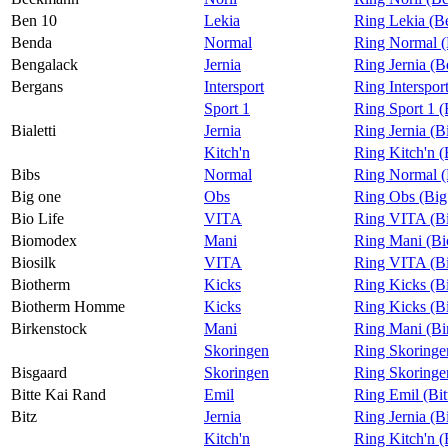
Ben 10
Lekia
Ring Lekia (B
Benda
Normal
Ring Normal 
Bengalack
Jernia
Ring Jernia (B
Bergans
Intersport
Ring Interspor
Sport 1
Ring Sport 1 
Bialetti
Jernia
Ring Jernia (Bi
Kitch'n
Ring Kitch'n (B
Bibs
Normal
Ring Normal (
Big one
Obs
Ring Obs (Big
Bio Life
VITA
Ring VITA (Bi
Biomodex
Mani
Ring Mani (B
Biosilk
VITA
Ring VITA (Bi
Biotherm
Kicks
Ring Kicks (B
Biotherm Homme
Kicks
Ring Kicks (
Birkenstock
Mani
Ring Mani (Bi
Skoringen
Ring Skoringe
Bisgaard
Skoringen
Ring Skoringe
Bitte Kai Rand
Emil
Ring Emil (Bi
Bitz
Jernia
Ring Jernia (B
Kitch'n
Ring Kitch'n (