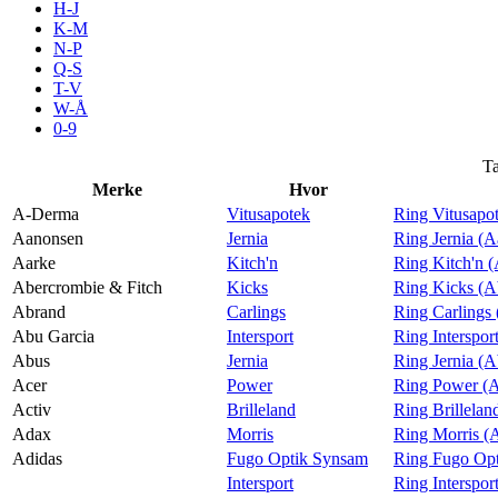
H-J
Aktiviteter
K-M
N-P
Q-S
T-V
Tilbud
W-Å
0-9
Inspirasjon
Ta
Merke
Hvor
A-Derma
Vitusapotek
Ring Vitusapo
Aanonsen
Jernia
Ring Jernia (
Aarke
Kitch'n
Ring Kitch'n 
Søk
Abercrombie & Fitch
Kicks
Ring Kicks (A
Abrand
Carlings
Ring Carlings
Abu Garcia
Intersport
Ring Interspor
Abus
Jernia
Ring Jernia (
Acer
Power
Ring Power (A
Åpningstider
Activ
Brilleland
Ring Brillelan
Adax
Morris
Ring Morris (
Praktisk informasjon
Adidas
Fugo Optik Synsam
Ring Fugo Opt
Ledige stillinger
Intersport
Ring Interspor