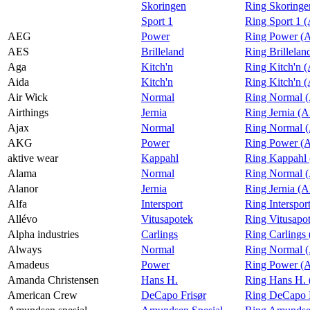
Skoringen
Ring Skoringe
Magasin
Sport 1
Ring Sport 1 
AEG
Power
Ring Power (
Gavekort
AES
Brilleland
Ring Brillela
Finn frem
Aga
Kitch'n
Ring Kitch'n 
Aida
Kitch'n
Ring Kitch'n (
Air Wick
Normal
Ring Normal (
Airthings
Jernia
Ring Jernia (A
Ajax
Normal
Ring Normal (
AKG
Power
Ring Power 
aktive wear
Kappahl
Ring Kappahl 
Alama
Normal
Ring Normal 
Alanor
Jernia
Ring Jernia (A
Alfa
Intersport
Ring Interspor
Allévo
Vitusapotek
Ring Vitusapo
Alpha industries
Carlings
Ring Carlings 
Always
Normal
Ring Normal 
Amadeus
Power
Ring Power (
Amanda Christensen
Hans H.
Ring Hans H. 
American Crew
DeCapo Frisør
Ring DeCapo F