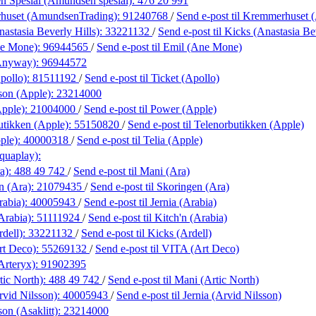
 Spesial (Amundsen spesial):
476 20 991
huset (AmundsenTrading):
91240768
/
Send e-post
til Kremmerhuset
astasia Beverly Hills):
33221132
/
Send e-post
til Kicks (Anastasia Be
ne Mone):
96944565
/
Send e-post
til Emil (Ane Mone)
(Anyway):
96944572
pollo):
81511192
/
Send e-post
til Ticket (Apollo)
son (Apple):
23214000
pple):
21004000
/
Send e-post
til Power (Apple)
utikken (Apple):
55150820
/
Send e-post
til Telenorbutikken (Apple)
ple):
40000318
/
Send e-post
til Telia (Apple)
quaplay):
a):
488 49 742
/
Send e-post
til Mani (Ara)
n (Ara):
21079435
/
Send e-post
til Skoringen (Ara)
rabia):
40005943
/
Send e-post
til Jernia (Arabia)
Arabia):
51111924
/
Send e-post
til Kitch'n (Arabia)
dell):
33221132
/
Send e-post
til Kicks (Ardell)
rt Deco):
55269132
/
Send e-post
til VITA (Art Deco)
Arteryx):
91902395
tic North):
488 49 742
/
Send e-post
til Mani (Artic North)
rvid Nilsson):
40005943
/
Send e-post
til Jernia (Arvid Nilsson)
on (Asaklitt):
23214000