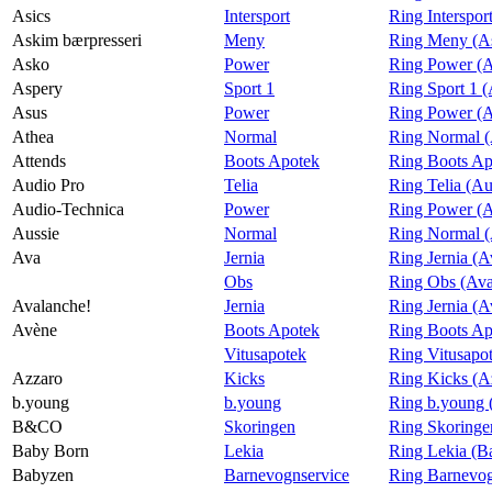
Asics
Intersport
Ring Interspor
Askim bærpresseri
Meny
Ring Meny (As
Asko
Power
Ring Power (
Aspery
Sport 1
Ring Sport 1 
Asus
Power
Ring Power (A
Athea
Normal
Ring Normal (
Attends
Boots Apotek
Ring Boots Ap
Audio Pro
Telia
Ring Telia (Au
Audio-Technica
Power
Ring Power (A
Aussie
Normal
Ring Normal (
Ava
Jernia
Ring Jernia (A
Obs
Ring Obs (Av
Avalanche!
Jernia
Ring Jernia (A
Avène
Boots Apotek
Ring Boots Ap
Vitusapotek
Ring Vitusapo
Azzaro
Kicks
Ring Kicks (A
b.young
b.young
Ring b.young 
B&CO
Skoringen
Ring Skoring
Baby Born
Lekia
Ring Lekia (B
Babyzen
Barnevognservice
Ring Barnevog