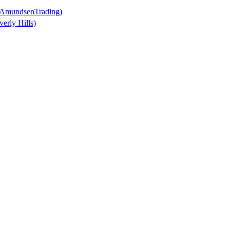
 (AmundsenTrading)
verly Hills)