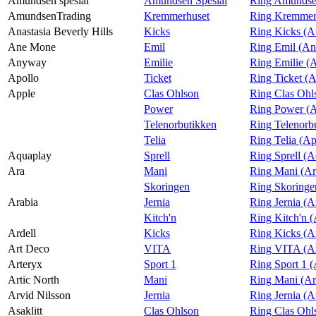
Amundsen spesial
Amundsen Spesial
Ring Amundsen
AmundsenTrading
Kremmerhuset
Ring Kremmer
Anastasia Beverly Hills
Kicks
Ring Kicks (An
Ane Mone
Emil
Ring Emil (A
Anyway
Emilie
Ring Emilie 
Apollo
Ticket
Ring Ticket (A
Apple
Clas Ohlson
Ring Clas Ohl
Power
Ring Power (A
Telenorbutikken
Ring Telenorb
Telia
Ring Telia (Ap
Aquaplay
Sprell
Ring Sprell (A
Ara
Mani
Ring Mani (Ar
Skoringen
Ring Skoringe
Arabia
Jernia
Ring Jernia (A
Kitch'n
Ring Kitch'n (
Ardell
Kicks
Ring Kicks (Ar
Art Deco
VITA
Ring VITA (A
Arteryx
Sport 1
Ring Sport 1 (
Artic North
Mani
Ring Mani (Ar
Arvid Nilsson
Jernia
Ring Jernia (A
Asaklitt
Clas Ohlson
Ring Clas Ohls