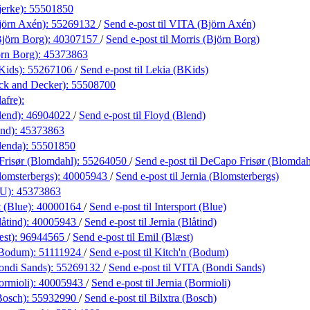
erke):
55501850
jörn Axén):
55269132
/
Send e-post
til VITA (Björn Axén)
Björn Borg):
40307157
/
Send e-post
til Morris (Björn Borg)
rn Borg):
45373863
Kids):
55267106
/
Send e-post
til Lekia (BKids)
ck and Decker):
55508700
afre):
lend):
46904022
/
Send e-post
til Floyd (Blend)
end):
45373863
lenda):
55501850
risør (Blomdahl):
55264050
/
Send e-post
til DeCapo Frisør (Blomdah
lomsterbergs):
40005943
/
Send e-post
til Jernia (Blomsterbergs)
LU):
45373863
t (Blue):
40000164
/
Send e-post
til Intersport (Blue)
låtind):
40005943
/
Send e-post
til Jernia (Blåtind)
æst):
96944565
/
Send e-post
til Emil (Blæst)
(Bodum):
51111924
/
Send e-post
til Kitch'n (Bodum)
ondi Sands):
55269132
/
Send e-post
til VITA (Bondi Sands)
ormioli):
40005943
/
Send e-post
til Jernia (Bormioli)
Bosch):
55932990
/
Send e-post
til Bilxtra (Bosch)