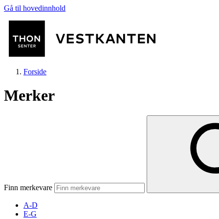
Gå til hovedinnhold
Forside
Merker
Butikker
Mat og drikke
Finn merkevare
Helse
A-D
E-G