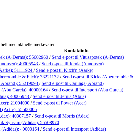
bell med aktuelle merkevarer
Kontaktinfo
tek (A-Derma):
55602960
/
Send e-post
til Vitusapotek (A-Derma)
Aanonsen):
40005943
/
Send e-post
til Jernia (Aanonsen)
(Aarke):
51111924
/
Send e-post
til Kitch'n (Aarke)
bercrombie & Fitch):
33221132
/
Send e-post
til Kicks (Abercrombie &
 (Abrand):
55219093
/
Send e-post
til Carlings (Abrand)
t (Abu Garcia):
40000164
/
Send e-post
til Intersport (Abu Garcia)
Abus):
40005943
/
Send e-post
til Jernia (Abus)
cer):
21004000
/
Send e-post
til Power (Acer)
d (Activ):
55500005
Adax):
40307157
/
Send e-post
til Morris (Adax)
ik Synsam (Adidas):
55508970
t (Adidas):
40000164
/
Send e-post
til Intersport (Adidas)