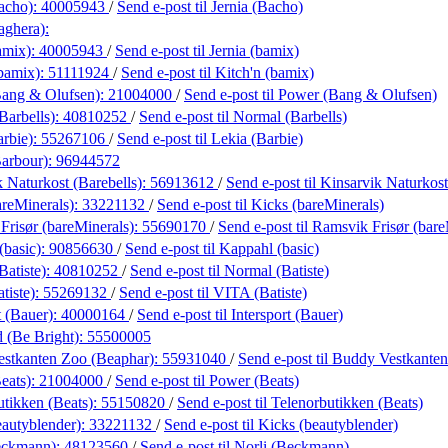
Bacho):
40005943
/
Send e-post
til Jernia (Bacho)
aghera):
amix):
40005943
/
Send e-post
til Jernia (bamix)
(bamix):
51111924
/
Send e-post
til Kitch'n (bamix)
ang & Olufsen):
21004000
/
Send e-post
til Power (Bang & Olufsen)
Barbells):
40810252
/
Send e-post
til Normal (Barbells)
arbie):
55267106
/
Send e-post
til Lekia (Barbie)
Barbour):
96944572
 Naturkost (Barebells):
56913612
/
Send e-post
til Kinsarvik Naturkost
areMinerals):
33221132
/
Send e-post
til Kicks (bareMinerals)
Frisør (bareMinerals):
55690170
/
Send e-post
til Ramsvik Frisør (bare
(basic):
90856630
/
Send e-post
til Kappahl (basic)
Batiste):
40810252
/
Send e-post
til Normal (Batiste)
tiste):
55269132
/
Send e-post
til VITA (Batiste)
t (Bauer):
40000164
/
Send e-post
til Intersport (Bauer)
d (Be Bright):
55500005
stkanten Zoo (Beaphar):
55931040
/
Send e-post
til Buddy Vestkante
eats):
21004000
/
Send e-post
til Power (Beats)
utikken (Beats):
55150820
/
Send e-post
til Telenorbutikken (Beats)
eautyblender):
33221132
/
Send e-post
til Kicks (beautyblender)
eckmann):
48123560
/
Send e-post
til Norli (Beckmann)