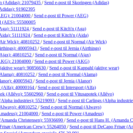
n (Adidas):
21079435
/
Send e-post
til Skoringen (Adidas)
(Adidas):
91902395
AEG):
21004000
/
Send e-post
til Power (AEG)
nd (AES):
55500005
(Aga):
51111924
/
Send e-post
til Kitch'n (Aga)
Aida):
51111924
/
Send e-post
til Kitch'n (Aida)
Air Wick):
40810252
/
Send e-post
til Normal (Air Wick)
irthings):
40005943
/
Send e-post
til Jernia (Airthings)
Ajax):
40810252
/
Send e-post
til Normal (Ajax)
(AKG):
21004000
/
Send e-post
til Power (AKG)
(aktive wear):
90856630
/
Send e-post
til Kappahl (aktive wear)
(Alama):
40810252
/
Send e-post
til Normal (Alama)
lanor):
40005943
/
Send e-post
til Jernia (Alanor)
t (Alfa):
40000164
/
Send e-post
til Intersport (Alfa)
tek (Allévo):
55602960
/
Send e-post
til Vitusapotek (Allévo)
(Alpha industries):
55219093
/
Send e-post
til Carlings (Alpha industrie
(Always):
40810252
/
Send e-post
til Normal (Always)
Amadeus):
21004000
/
Send e-post
til Power (Amadeus)
(Amanda Christensen):
55936690
/
Send e-post
til Hans H. (Amanda C
risør (American Crew):
55264050
/
Send e-post
til DeCapo Frisør (