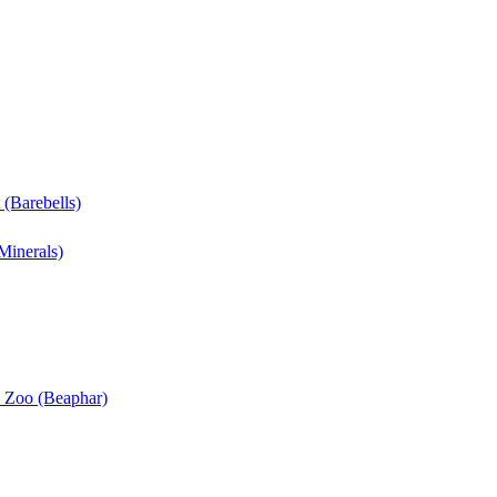
 (Barebells)
Minerals)
n Zoo (Beaphar)