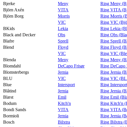
Bjerke
Meny
Ring Meny (Bj
Björn Axén
VITA
Ring VITA (B
Björn Borg
Morris
Ring Morris (
VIC
Ring VIC (Bjö
BKids
Lekia
Ring Lekia (B
Black and Decker
Obs
Ring Obs (Bla
Blafre
Sprell
Ring Sprell (Bl
Blend
Floyd
Ring Floyd (B
VIC
Ring VIC (Bl
Blenda
Meny
Ring Meny (B
Blomdahl
DeCapo Frisør
Ring DeCapo F
Blomsterbergs
Jernia
Ring Jernia (B
BLU
VIC
Ring VIC (B
Blue
Intersport
Ring Interspor
Blåtind
Jernia
Ring Jernia (B
Blæst
Emil
Ring Emil (Bl
Bodum
Kitch'n
Ring Kitch'n 
Bondi Sands
VITA
Ring VITA (B
Bormioli
Jernia
Ring Jernia (B
Bosch
Bilxtra
Ring Bilxtra (