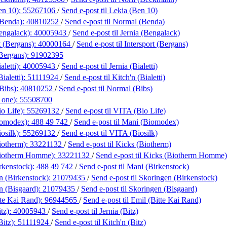
en 10):
55267106
/
Send e-post
til Lekia (Ben 10)
(Benda):
40810252
/
Send e-post
til Normal (Benda)
engalack):
40005943
/
Send e-post
til Jernia (Bengalack)
t (Bergans):
40000164
/
Send e-post
til Intersport (Bergans)
(Bergans):
91902395
aletti):
40005943
/
Send e-post
til Jernia (Bialetti)
ialetti):
51111924
/
Send e-post
til Kitch'n (Bialetti)
Bibs):
40810252
/
Send e-post
til Normal (Bibs)
 one):
55508700
o Life):
55269132
/
Send e-post
til VITA (Bio Life)
iomodex):
488 49 742
/
Send e-post
til Mani (Biomodex)
osilk):
55269132
/
Send e-post
til VITA (Biosilk)
iotherm):
33221132
/
Send e-post
til Kicks (Biotherm)
Biotherm Homme):
33221132
/
Send e-post
til Kicks (Biotherm Homme)
rkenstock):
488 49 742
/
Send e-post
til Mani (Birkenstock)
n (Birkenstock):
21079435
/
Send e-post
til Skoringen (Birkenstock)
n (Bisgaard):
21079435
/
Send e-post
til Skoringen (Bisgaard)
tte Kai Rand):
96944565
/
Send e-post
til Emil (Bitte Kai Rand)
itz):
40005943
/
Send e-post
til Jernia (Bitz)
Bitz):
51111924
/
Send e-post
til Kitch'n (Bitz)