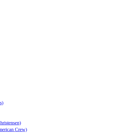
s)
hristensen)
American Crew)