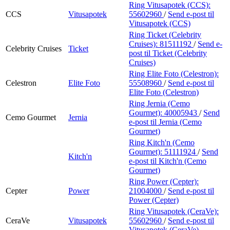
Ring Vitusapotek (CCS):
CCS
Vitusapotek
55602960
/
Send e-post
til
Vitusapotek (CCS)
Ring Ticket (Celebrity
Cruises):
81511192
/
Send e-
Celebrity Cruises
Ticket
post
til Ticket (Celebrity
Cruises)
Ring Elite Foto (Celestron):
Celestron
Elite Foto
55508960
/
Send e-post
til
Elite Foto (Celestron)
Ring Jernia (Cemo
Gourmet):
40005943
/
Send
Cemo Gourmet
Jernia
e-post
til Jernia (Cemo
Gourmet)
Ring Kitch'n (Cemo
Gourmet):
51111924
/
Send
Kitch'n
e-post
til Kitch'n (Cemo
Gourmet)
Ring Power (Cepter):
Cepter
Power
21004000
/
Send e-post
til
Power (Cepter)
Ring Vitusapotek (CeraVe):
CeraVe
Vitusapotek
55602960
/
Send e-post
til
Vitusapotek (CeraVe)