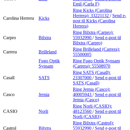
Emil (Carla F)
Ring Kicks (Carolina
Herrera):
33221132
/
Send e-
Carolina Herrera
Kicks
post
til Kicks (Carolina
Herrera)
Ring Bilxtra (Carpro):
Carpro
Bilxtra
55932990
/
Send e-post
til
Bilxtra (Carpro)
Ring Brilleland (Carrera):
Carrera
Brilleland
55500005
Fugo Optik
Ring Fugo Optik Synsam
Synsam
(Carrera):
55508970
Ring SATS (Casall):
Casall
SATS
23307000
/
Send e-post
til
SATS (Casall)
Ring Jernia (Casco):
Casco
Jernia
40005943
/
Send e-post
til
Jernia (Casco)
Ring Norli (CASIO):
CASIO
Norli
48123560
/
Send e-post
til
Norli (CASIO)
Ring Bilxtra (Castrol):
Castrol
Bilxtra
55932990
/
Send e-post
til