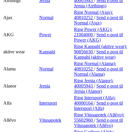
Airthings
Jernia
40005943
/
Send e-post
til
Jernia (Airthings)
Ring Normal (Ajax):
Ajax
Normal
40810252
/
Send e-post
til
Normal (Ajax)
Ring Power (AKG):
AKG
Power
21004000
/
Send e-post
til
Power (AKG)
Ring Kappahl (aktive wear):
aktive wear
Kappahl
90856630
/
Send e-post
til
Kappahl (aktive wear)
Ring Normal (Alama):
Alama
Normal
40810252
/
Send e-post
til
Normal (Alama)
Ring Jernia (Alanor):
Alanor
Jernia
40005943
/
Send e-post
til
Jernia (Alanor)
Ring Intersport (Alfa):
Alfa
Intersport
40000164
/
Send e-post
til
Intersport (Alfa)
Ring Vitusapotek (Allévo):
Allévo
Vitusapotek
55602960
/
Send e-post
til
Vitusapotek (Allévo)
Ring Carlings (Alpha