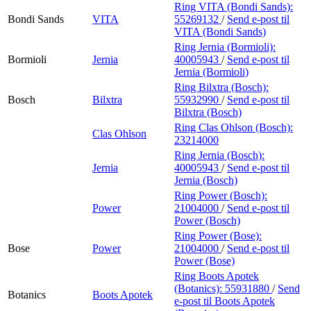
Ring VITA (Bondi Sands):
Bondi Sands
VITA
55269132
/
Send e-post
til
VITA (Bondi Sands)
Ring Jernia (Bormioli):
Bormioli
Jernia
40005943
/
Send e-post
til
Jernia (Bormioli)
Ring Bilxtra (Bosch):
Bosch
Bilxtra
55932990
/
Send e-post
til
Bilxtra (Bosch)
Ring Clas Ohlson (Bosch):
Clas Ohlson
23214000
Ring Jernia (Bosch):
Jernia
40005943
/
Send e-post
til
Jernia (Bosch)
Ring Power (Bosch):
Power
21004000
/
Send e-post
til
Power (Bosch)
Ring Power (Bose):
Bose
Power
21004000
/
Send e-post
til
Power (Bose)
Ring Boots Apotek
(Botanics):
55931880
/
Send
Botanics
Boots Apotek
e-post
til Boots Apotek