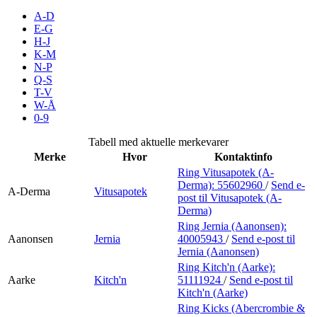
Inspirasjon
A-D
E-G
H-J
K-M
N-P
Søk
Q-S
T-V
W-Å
0-9
Åpningstider
Tabell med aktuelle merkevarer
Merke
Hvor
Kontaktinfo
Praktisk informasjon
Ring Vitusapotek (A-
Derma):
55602960
/
Send e-
Ledige stillinger
A-Derma
Vitusapotek
post
til Vitusapotek (A-
Derma)
Magasin
Ring Jernia (Aanonsen):
Aanonsen
Jernia
40005943
/
Send e-post
til
Gavekort
Jernia (Aanonsen)
Finn frem
Ring Kitch'n (Aarke):
Aarke
Kitch'n
51111924
/
Send e-post
til
Kitch'n (Aarke)
Ring Kicks (Abercrombie &