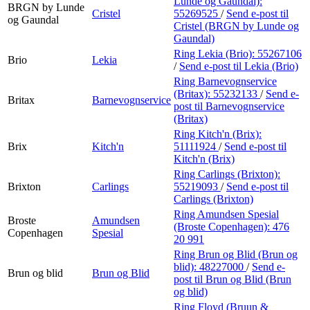
Lunde og Gaundal):
BRGN by Lunde
Cristel
55269525
/
Send e-post
til
og Gaundal
Cristel (BRGN by Lunde og
Gaundal)
Ring Lekia (Brio):
55267106
Brio
Lekia
/
Send e-post
til Lekia (Brio)
Ring Barnevognservice
(Britax):
55232133
/
Send e-
Britax
Barnevognservice
post
til Barnevognservice
(Britax)
Ring Kitch'n (Brix):
Brix
Kitch'n
51111924
/
Send e-post
til
Kitch'n (Brix)
Ring Carlings (Brixton):
Brixton
Carlings
55219093
/
Send e-post
til
Carlings (Brixton)
Ring Amundsen Spesial
Broste
Amundsen
(Broste Copenhagen):
476
Copenhagen
Spesial
20 991
Ring Brun og Blid (Brun og
blid):
48227000
/
Send e-
Brun og blid
Brun og Blid
post
til Brun og Blid (Brun
og blid)
Ring Floyd (Bruun &