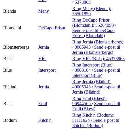
45373863
Ring Meny (Blenda):
Blenda
Meny
55501850
Ring DeCapo Frisør
(Blomdahl):
55264050
/
Blomdahl
DeCapo Frisør
Send e-post
til DeCapo
Frisør (Blomdahl)
Ring Jernia (Blomsterbergs):
Blomsterbergs
Jernia
40005943
/
Send e-post
til
Jernia (Blomsterbergs)
BLU
VIC
Ring VIC (BLU):
45373863
Ring Intersport (Blue):
Blue
Intersport
40000164
/
Send e-post
til
Intersport (Blue)
Ring Jernia (Blåtind):
Blåtind
Jernia
40005943
/
Send e-post
til
Jernia (Blåtind)
Ring Emil (Blæst):
Blæst
Emil
96944565
/
Send e-post
til
Emil (Blæst)
Ring Kitch'n (Bodum):
Bodum
Kitch'n
51111924
/
Send e-post
til
Kitch'n (Bodum)