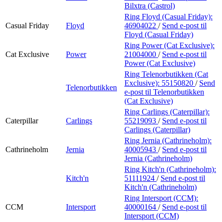
Bilxtra (Castrol)
Ring Floyd (Casual Friday):
Casual Friday
Floyd
46904022
/
Send e-post
til
Floyd (Casual Friday)
Ring Power (Cat Exclusive):
Cat Exclusive
Power
21004000
/
Send e-post
til
Power (Cat Exclusive)
Ring Telenorbutikken (Cat
Exclusive):
55150820
/
Send
Telenorbutikken
e-post
til Telenorbutikken
(Cat Exclusive)
Ring Carlings (Caterpillar):
Caterpillar
Carlings
55219093
/
Send e-post
til
Carlings (Caterpillar)
Ring Jernia (Cathrineholm):
Cathrineholm
Jernia
40005943
/
Send e-post
til
Jernia (Cathrineholm)
Ring Kitch'n (Cathrineholm):
Kitch'n
51111924
/
Send e-post
til
Kitch'n (Cathrineholm)
Ring Intersport (CCM):
CCM
Intersport
40000164
/
Send e-post
til
Intersport (CCM)