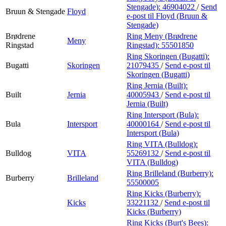
Stengade):
46904022
/
Send
Bruun & Stengade
Floyd
e-post
til Floyd (Bruun &
Stengade)
Brødrene
Ring Meny (Brødrene
Meny
Ringstad
Ringstad):
55501850
Ring Skoringen (Bugatti):
Bugatti
Skoringen
21079435
/
Send e-post
til
Skoringen (Bugatti)
Ring Jernia (Built):
Built
Jernia
40005943
/
Send e-post
til
Jernia (Built)
Ring Intersport (Bula):
Bula
Intersport
40000164
/
Send e-post
til
Intersport (Bula)
Ring VITA (Bulldog):
Bulldog
VITA
55269132
/
Send e-post
til
VITA (Bulldog)
Ring Brilleland (Burberry):
Burberry
Brilleland
55500005
Ring Kicks (Burberry):
Kicks
33221132
/
Send e-post
til
Kicks (Burberry)
Ring Kicks (Burt's Bees):