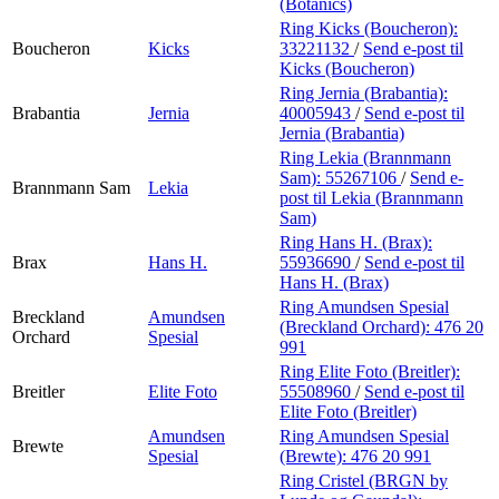
(Botanics)
Ring Kicks (Boucheron):
Boucheron
Kicks
33221132
/
Send e-post
til
Kicks (Boucheron)
Ring Jernia (Brabantia):
Brabantia
Jernia
40005943
/
Send e-post
til
Jernia (Brabantia)
Ring Lekia (Brannmann
Sam):
55267106
/
Send e-
Brannmann Sam
Lekia
post
til Lekia (Brannmann
Sam)
Ring Hans H. (Brax):
Brax
Hans H.
55936690
/
Send e-post
til
Hans H. (Brax)
Ring Amundsen Spesial
Breckland
Amundsen
(Breckland Orchard):
476 20
Orchard
Spesial
991
Ring Elite Foto (Breitler):
Breitler
Elite Foto
55508960
/
Send e-post
til
Elite Foto (Breitler)
Amundsen
Ring Amundsen Spesial
Brewte
Spesial
(Brewte):
476 20 991
Ring Cristel (BRGN by