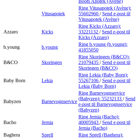
Boots Apotek (Avène)
Ring Vitusapotek (Avène):
Vitusapotek
55602960
/
Send e-post
til
Vitusapotek (Avène)
Ring Kicks (Azzaro):
Azzaro
Kicks
33221132
/
Send e-post
til
Kicks (Azzaro)
Ring b.young (b.young):
b.young
b.young
41855050
Ring Skoringen (B&CO):
B&CO
Skoringen
21079435
/
Send e-post
til
Skoringen (B&CO)
Ring Lekia (Baby Born):
Baby Born
Lekia
55267106
/
Send e-post
til
Lekia (Baby Born)
Ring Barnevognservice
(Babyzen):
55232133
/
Send
Babyzen
Barnevognservice
e-post
til Barnevognservice
(Babyzen)
Ring Jernia (Bacho):
Bacho
Jernia
40005943
/
Send e-post
til
Jernia (Bacho)
Baghera
Sprell
Ring Sprell (Baghera):