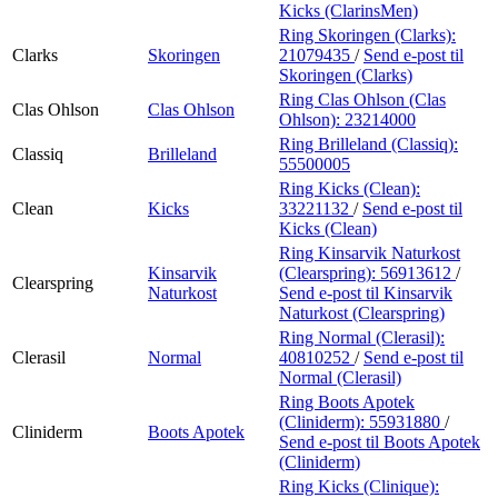
Kicks (ClarinsMen)
Ring Skoringen (Clarks):
Clarks
Skoringen
21079435
/
Send e-post
til
Skoringen (Clarks)
Ring Clas Ohlson (Clas
Clas Ohlson
Clas Ohlson
Ohlson):
23214000
Ring Brilleland (Classiq):
Classiq
Brilleland
55500005
Ring Kicks (Clean):
Clean
Kicks
33221132
/
Send e-post
til
Kicks (Clean)
Ring Kinsarvik Naturkost
Kinsarvik
(Clearspring):
56913612
/
Clearspring
Naturkost
Send e-post
til Kinsarvik
Naturkost (Clearspring)
Ring Normal (Clerasil):
Clerasil
Normal
40810252
/
Send e-post
til
Normal (Clerasil)
Ring Boots Apotek
(Cliniderm):
55931880
/
Cliniderm
Boots Apotek
Send e-post
til Boots Apotek
(Cliniderm)
Ring Kicks (Clinique):