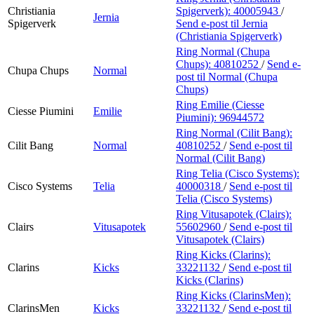
Christiania
Spigerverk):
40005943
/
Jernia
Spigerverk
Send e-post
til Jernia
(Christiania Spigerverk)
Ring Normal (Chupa
Chups):
40810252
/
Send e-
Chupa Chups
Normal
post
til Normal (Chupa
Chups)
Ring Emilie (Ciesse
Ciesse Piumini
Emilie
Piumini):
96944572
Ring Normal (Cilit Bang):
Cilit Bang
Normal
40810252
/
Send e-post
til
Normal (Cilit Bang)
Ring Telia (Cisco Systems):
Cisco Systems
Telia
40000318
/
Send e-post
til
Telia (Cisco Systems)
Ring Vitusapotek (Clairs):
Clairs
Vitusapotek
55602960
/
Send e-post
til
Vitusapotek (Clairs)
Ring Kicks (Clarins):
Clarins
Kicks
33221132
/
Send e-post
til
Kicks (Clarins)
Ring Kicks (ClarinsMen):
ClarinsMen
Kicks
33221132
/
Send e-post
til