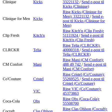
Clinique
Kicks
33221132
/
Send e-post
til
Kicks (Clinique)
Ring Kicks (Clinique for
Men):
33221132
/
Send e-
Clinique for Men
Kicks
post
til Kicks (Clinique for
Men)
Ring Kitch'n (Clip Fresh):
Clip Fresh
Kitch'n
51111924
/
Send e-post
til
Kitch'n (Clip Fresh)
Ring Telia (CLRCKR):
CLRCKR
Telia
40000318
/
Send e-post
til
Telia (CLRCKR)
Ring Mani (CM Confort):
CM Confort
Mani
488 49 742
/
Send e-post
til
Mani (CM Confort)
Ring Cristel (Co'Couture):
Co'Couture
Cristel
55269525
/
Send e-post
til
Cristel (Co'Couture)
Ring VIC (Co'Couture):
VIC
45373863
Ring Obs (Coca-Cola):
Coca-Cola
Obs
55508700
Ring Clas Ohlson (Cocraft):
Cocraft
Clas Ohlson