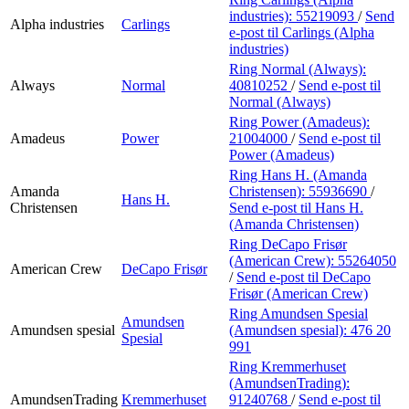
industries):
55219093
/
Send
Alpha industries
Carlings
e-post
til Carlings (Alpha
industries)
Ring Normal (Always):
Always
Normal
40810252
/
Send e-post
til
Normal (Always)
Ring Power (Amadeus):
Amadeus
Power
21004000
/
Send e-post
til
Power (Amadeus)
Ring Hans H. (Amanda
Amanda
Christensen):
55936690
/
Hans H.
Christensen
Send e-post
til Hans H.
(Amanda Christensen)
Ring DeCapo Frisør
(American Crew):
55264050
American Crew
DeCapo Frisør
/
Send e-post
til DeCapo
Frisør (American Crew)
Ring Amundsen Spesial
Amundsen
Amundsen spesial
(Amundsen spesial):
476 20
Spesial
991
Ring Kremmerhuset
(AmundsenTrading):
AmundsenTrading
Kremmerhuset
91240768
/
Send e-post
til