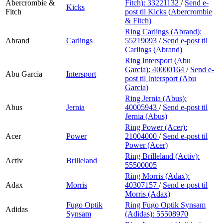
Abercrombie &
Fitch):
33221132
/
Send e-
Kicks
Fitch
post
til Kicks (Abercrombie
& Fitch)
Ring Carlings (Abrand):
Abrand
Carlings
55219093
/
Send e-post
til
Carlings (Abrand)
Ring Intersport (Abu
Garcia):
40000164
/
Send e-
Abu Garcia
Intersport
post
til Intersport (Abu
Garcia)
Ring Jernia (Abus):
Abus
Jernia
40005943
/
Send e-post
til
Jernia (Abus)
Ring Power (Acer):
Acer
Power
21004000
/
Send e-post
til
Power (Acer)
Ring Brilleland (Activ):
Activ
Brilleland
55500005
Ring Morris (Adax):
Adax
Morris
40307157
/
Send e-post
til
Morris (Adax)
Fugo Optik
Ring Fugo Optik Synsam
Adidas
Synsam
(Adidas):
55508970