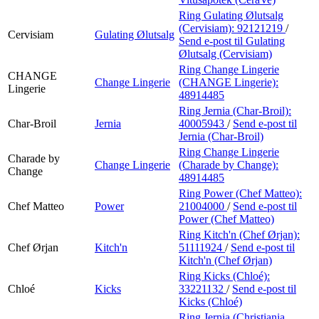
Ring Gulating Ølutsalg
(Cervisiam):
92121219
/
Cervisiam
Gulating Ølutsalg
Send e-post
til Gulating
Ølutsalg (Cervisiam)
Ring Change Lingerie
CHANGE
Change Lingerie
(CHANGE Lingerie):
Lingerie
48914485
Ring Jernia (Char-Broil):
Char-Broil
Jernia
40005943
/
Send e-post
til
Jernia (Char-Broil)
Ring Change Lingerie
Charade by
Change Lingerie
(Charade by Change):
Change
48914485
Ring Power (Chef Matteo):
Chef Matteo
Power
21004000
/
Send e-post
til
Power (Chef Matteo)
Ring Kitch'n (Chef Ørjan):
Chef Ørjan
Kitch'n
51111924
/
Send e-post
til
Kitch'n (Chef Ørjan)
Ring Kicks (Chloé):
Chloé
Kicks
33221132
/
Send e-post
til
Kicks (Chloé)
Ring Jernia (Christiania