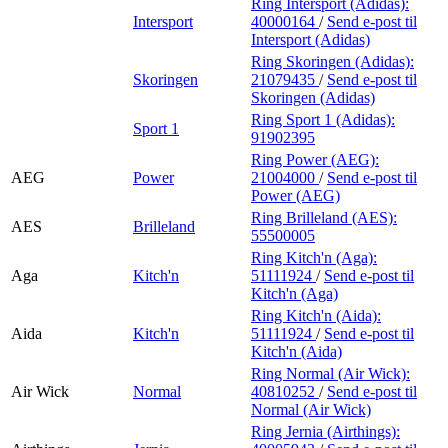
Ring Intersport (Adidas):
Intersport
40000164
/
Send e-post
til
Intersport (Adidas)
Ring Skoringen (Adidas):
Skoringen
21079435
/
Send e-post
til
Skoringen (Adidas)
Ring Sport 1 (Adidas):
Sport 1
91902395
Ring Power (AEG):
AEG
Power
21004000
/
Send e-post
til
Power (AEG)
Ring Brilleland (AES):
AES
Brilleland
55500005
Ring Kitch'n (Aga):
Aga
Kitch'n
51111924
/
Send e-post
til
Kitch'n (Aga)
Ring Kitch'n (Aida):
Aida
Kitch'n
51111924
/
Send e-post
til
Kitch'n (Aida)
Ring Normal (Air Wick):
Air Wick
Normal
40810252
/
Send e-post
til
Normal (Air Wick)
Ring Jernia (Airthings):