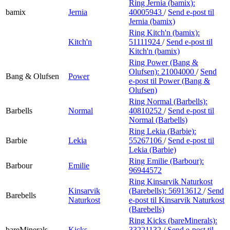
Ring Jernia (bamix):
bamix
Jernia
40005943
/
Send e-post
til
Jernia (bamix)
Ring Kitch'n (bamix):
Kitch'n
51111924
/
Send e-post
til
Kitch'n (bamix)
Ring Power (Bang &
Olufsen):
21004000
/
Send
Bang & Olufsen
Power
e-post
til Power (Bang &
Olufsen)
Ring Normal (Barbells):
Barbells
Normal
40810252
/
Send e-post
til
Normal (Barbells)
Ring Lekia (Barbie):
Barbie
Lekia
55267106
/
Send e-post
til
Lekia (Barbie)
Ring Emilie (Barbour):
Barbour
Emilie
96944572
Ring Kinsarvik Naturkost
Kinsarvik
(Barebells):
56913612
/
Send
Barebells
Naturkost
e-post
til Kinsarvik Naturkost
(Barebells)
Ring Kicks (bareMinerals):
bareMinerals
Kicks
33221132
/
Send e-post
til