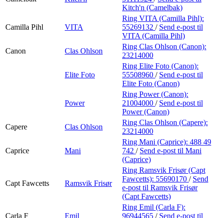
Kitch'n (Camelbak)
Ring VITA (Camilla Pihl):
Camilla Pihl
VITA
55269132
/
Send e-post
til
VITA (Camilla Pihl)
Ring Clas Ohlson (Canon):
Canon
Clas Ohlson
23214000
Ring Elite Foto (Canon):
Elite Foto
55508960
/
Send e-post
til
Elite Foto (Canon)
Ring Power (Canon):
Power
21004000
/
Send e-post
til
Power (Canon)
Ring Clas Ohlson (Capere):
Capere
Clas Ohlson
23214000
Ring Mani (Caprice):
488 49
Caprice
Mani
742
/
Send e-post
til Mani
(Caprice)
Ring Ramsvik Frisør (Capt
Fawcetts):
55690170
/
Send
Capt Fawcetts
Ramsvik Frisør
e-post
til Ramsvik Frisør
(Capt Fawcetts)
Ring Emil (Carla F):
Carla F
Emil
96944565
/
Send e-post
til