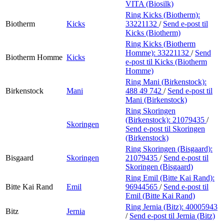
VITA (Biosilk)
Ring Kicks (Biotherm):
Biotherm
Kicks
33221132
/
Send e-post
til
Kicks (Biotherm)
Ring Kicks (Biotherm
Homme):
33221132
/
Send
Biotherm Homme
Kicks
e-post
til Kicks (Biotherm
Homme)
Ring Mani (Birkenstock):
Birkenstock
Mani
488 49 742
/
Send e-post
til
Mani (Birkenstock)
Ring Skoringen
(Birkenstock):
21079435
/
Skoringen
Send e-post
til Skoringen
(Birkenstock)
Ring Skoringen (Bisgaard):
Bisgaard
Skoringen
21079435
/
Send e-post
til
Skoringen (Bisgaard)
Ring Emil (Bitte Kai Rand):
Bitte Kai Rand
Emil
96944565
/
Send e-post
til
Emil (Bitte Kai Rand)
Ring Jernia (Bitz):
40005943
Bitz
Jernia
/
Send e-post
til Jernia (Bitz)