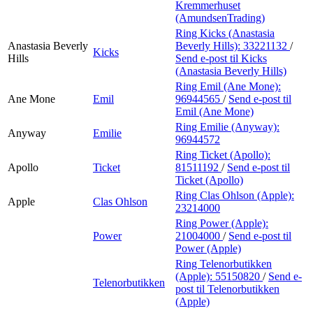
Kremmerhuset
(AmundsenTrading)
Ring Kicks (Anastasia
Anastasia Beverly
Beverly Hills):
33221132
/
Kicks
Hills
Send e-post
til Kicks
(Anastasia Beverly Hills)
Ring Emil (Ane Mone):
Ane Mone
Emil
96944565
/
Send e-post
til
Emil (Ane Mone)
Ring Emilie (Anyway):
Anyway
Emilie
96944572
Ring Ticket (Apollo):
Apollo
Ticket
81511192
/
Send e-post
til
Ticket (Apollo)
Ring Clas Ohlson (Apple):
Apple
Clas Ohlson
23214000
Ring Power (Apple):
Power
21004000
/
Send e-post
til
Power (Apple)
Ring Telenorbutikken
(Apple):
55150820
/
Send e-
Telenorbutikken
post
til Telenorbutikken
(Apple)