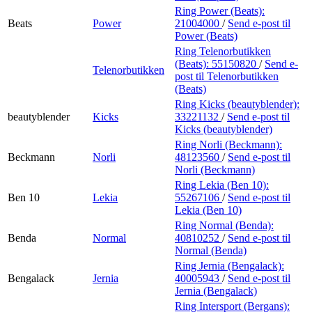
Ring Power (Beats):
Beats
Power
21004000
/
Send e-post
til
Power (Beats)
Ring Telenorbutikken
(Beats):
55150820
/
Send e-
Telenorbutikken
post
til Telenorbutikken
(Beats)
Ring Kicks (beautyblender):
beautyblender
Kicks
33221132
/
Send e-post
til
Kicks (beautyblender)
Ring Norli (Beckmann):
Beckmann
Norli
48123560
/
Send e-post
til
Norli (Beckmann)
Ring Lekia (Ben 10):
Ben 10
Lekia
55267106
/
Send e-post
til
Lekia (Ben 10)
Ring Normal (Benda):
Benda
Normal
40810252
/
Send e-post
til
Normal (Benda)
Ring Jernia (Bengalack):
Bengalack
Jernia
40005943
/
Send e-post
til
Jernia (Bengalack)
Ring Intersport (Bergans):