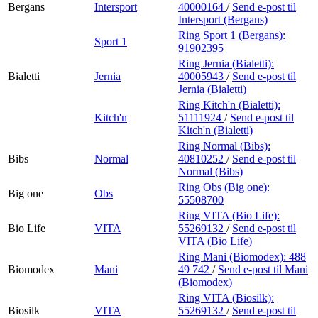
Bergans
Intersport
40000164
/
Send e-post
til
Intersport (Bergans)
Ring Sport 1 (Bergans):
Sport 1
91902395
Ring Jernia (Bialetti):
Bialetti
Jernia
40005943
/
Send e-post
til
Jernia (Bialetti)
Ring Kitch'n (Bialetti):
Kitch'n
51111924
/
Send e-post
til
Kitch'n (Bialetti)
Ring Normal (Bibs):
Bibs
Normal
40810252
/
Send e-post
til
Normal (Bibs)
Ring Obs (Big one):
Big one
Obs
55508700
Ring VITA (Bio Life):
Bio Life
VITA
55269132
/
Send e-post
til
VITA (Bio Life)
Ring Mani (Biomodex):
488
Biomodex
Mani
49 742
/
Send e-post
til Mani
(Biomodex)
Ring VITA (Biosilk):
Biosilk
VITA
55269132
/
Send e-post
til