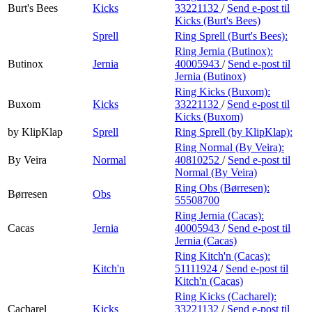
Burt's Bees
Kicks
33221132
/
Send e-post
til
Kicks (Burt's Bees)
Sprell
Ring Sprell (Burt's Bees):
Ring Jernia (Butinox):
Butinox
Jernia
40005943
/
Send e-post
til
Jernia (Butinox)
Ring Kicks (Buxom):
Buxom
Kicks
33221132
/
Send e-post
til
Kicks (Buxom)
by KlipKlap
Sprell
Ring Sprell (by KlipKlap):
Ring Normal (By Veira):
By Veira
Normal
40810252
/
Send e-post
til
Normal (By Veira)
Ring Obs (Børresen):
Børresen
Obs
55508700
Ring Jernia (Cacas):
Cacas
Jernia
40005943
/
Send e-post
til
Jernia (Cacas)
Ring Kitch'n (Cacas):
Kitch'n
51111924
/
Send e-post
til
Kitch'n (Cacas)
Ring Kicks (Cacharel):
Cacharel
Kicks
33221132
/
Send e-post
til