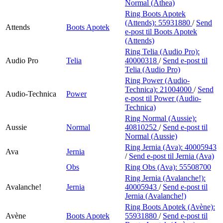
Normal (Athea)
Ring Boots Apotek
(Attends):
55931880
/
Send
Attends
Boots Apotek
e-post
til Boots Apotek
(Attends)
Ring Telia (Audio Pro):
Audio Pro
Telia
40000318
/
Send e-post
til
Telia (Audio Pro)
Ring Power (Audio-
Technica):
21004000
/
Send
Audio-Technica
Power
e-post
til Power (Audio-
Technica)
Ring Normal (Aussie):
Aussie
Normal
40810252
/
Send e-post
til
Normal (Aussie)
Ring Jernia (Ava):
40005943
Ava
Jernia
/
Send e-post
til Jernia (Ava)
Obs
Ring Obs (Ava):
55508700
Ring Jernia (Avalanche!):
Avalanche!
Jernia
40005943
/
Send e-post
til
Jernia (Avalanche!)
Ring Boots Apotek (Avène):
Avène
Boots Apotek
55931880
/
Send e-post
til