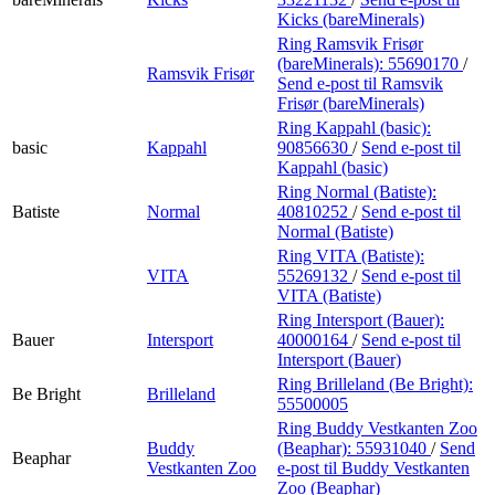
Kicks (bareMinerals)
Ring Ramsvik Frisør
(bareMinerals):
55690170
/
Ramsvik Frisør
Send e-post
til Ramsvik
Frisør (bareMinerals)
Ring Kappahl (basic):
basic
Kappahl
90856630
/
Send e-post
til
Kappahl (basic)
Ring Normal (Batiste):
Batiste
Normal
40810252
/
Send e-post
til
Normal (Batiste)
Ring VITA (Batiste):
VITA
55269132
/
Send e-post
til
VITA (Batiste)
Ring Intersport (Bauer):
Bauer
Intersport
40000164
/
Send e-post
til
Intersport (Bauer)
Ring Brilleland (Be Bright):
Be Bright
Brilleland
55500005
Ring Buddy Vestkanten Zoo
Buddy
(Beaphar):
55931040
/
Send
Beaphar
Vestkanten Zoo
e-post
til Buddy Vestkanten
Zoo (Beaphar)