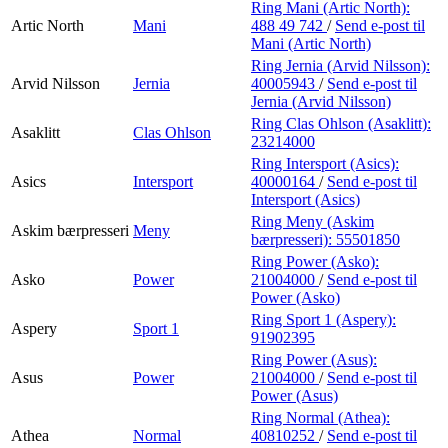
Ring Mani (Artic North):
Artic North
Mani
488 49 742
/
Send e-post
til
Mani (Artic North)
Ring Jernia (Arvid Nilsson):
Arvid Nilsson
Jernia
40005943
/
Send e-post
til
Jernia (Arvid Nilsson)
Ring Clas Ohlson (Asaklitt):
Asaklitt
Clas Ohlson
23214000
Ring Intersport (Asics):
Asics
Intersport
40000164
/
Send e-post
til
Intersport (Asics)
Ring Meny (Askim
Askim bærpresseri
Meny
bærpresseri):
55501850
Ring Power (Asko):
Asko
Power
21004000
/
Send e-post
til
Power (Asko)
Ring Sport 1 (Aspery):
Aspery
Sport 1
91902395
Ring Power (Asus):
Asus
Power
21004000
/
Send e-post
til
Power (Asus)
Ring Normal (Athea):
Athea
Normal
40810252
/
Send e-post
til