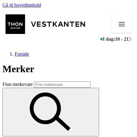
Gå til hovedinnhold
I dag:
10 - 21
Forside
Merker
Butikker
Finn merkevare
Mat og drikke
Helse
Aktiviteter
Tilbud