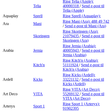
Ring Telia (Apple):
Telia
40000318
/
Send e-post
til
Telia (Apple)
Aquaplay
Sprell
Ring Sprell (Aquaplay):
Ring Mani (Ara):
488 49 742
Ara
Mani
/
Send e-post
til Mani (Ara)
Ring Skoringen (Ara):
Skoringen
21079435
/
Send e-post
til
Skoringen (Ara)
Ring Jernia (Arabia):
Arabia
Jernia
40005943
/
Send e-post
til
Jernia (Arabia)
Ring Kitch'n (Arabia):
Kitch'n
51111924
/
Send e-post
til
Kitch'n (Arabia)
Ring Kicks (Ardell):
Ardell
Kicks
33221132
/
Send e-post
til
Kicks (Ardell)
Ring VITA (Art Deco):
Art Deco
VITA
55269132
/
Send e-post
til
VITA (Art Deco)
Ring Sport 1 (Arteryx):
Arteryx
Sport 1
91902395