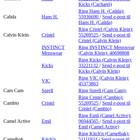
Kicks (Cacharel)
Ring Hans H. (Calida):
Calida
Hans H.
55936690
/
Send e-post
til
Hans H. (Calida)
Ring Cristel (Calvin Klein):
Calvin Klein
Cristel
55269525
/
Send e-post
til
Cristel (Calvin Klein)
INSTINCT
Ring INSTINCT Menswear
Menswear
(Calvin Klein):
40698808
Ring Kicks (Calvin Klein):
Kicks
33221132
/
Send e-post
til
Kicks (Calvin Klein)
Ring VIC (Calvin Klein):
VIC
45373863
Cam Cam
Sprell
Ring Sprell (Cam Cam):
Ring Cristel (Cambio):
Cambio
Cristel
55269525
/
Send e-post
til
Cristel (Cambio)
Ring Emil (Camel Active):
Camel Active
Emil
96944565
/
Send e-post
til
Emil (Camel Active)
Ring Kitch'n (Camelbak):
Camelbak
Kitch'n
51111924
/
Send e-post
til