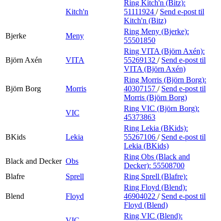
Ring Kitch'n (Bitz):
Kitch'n
51111924
/
Send e-post
til
Kitch'n (Bitz)
Ring Meny (Bjerke):
Bjerke
Meny
55501850
Ring VITA (Björn Axén):
Björn Axén
VITA
55269132
/
Send e-post
til
VITA (Björn Axén)
Ring Morris (Björn Borg):
Björn Borg
Morris
40307157
/
Send e-post
til
Morris (Björn Borg)
Ring VIC (Björn Borg):
VIC
45373863
Ring Lekia (BKids):
BKids
Lekia
55267106
/
Send e-post
til
Lekia (BKids)
Ring Obs (Black and
Black and Decker
Obs
Decker):
55508700
Blafre
Sprell
Ring Sprell (Blafre):
Ring Floyd (Blend):
Blend
Floyd
46904022
/
Send e-post
til
Floyd (Blend)
Ring VIC (Blend):
VIC