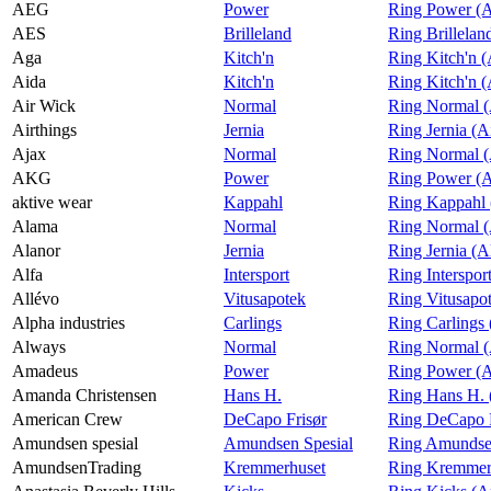
AEG
Power
Ring Power (
Magasin
AES
Brilleland
Ring Brillela
Aga
Kitch'n
Ring Kitch'n 
Gavekort
Aida
Kitch'n
Ring Kitch'n (
Finn frem
Air Wick
Normal
Ring Normal (
Airthings
Jernia
Ring Jernia (A
Ajax
Normal
Ring Normal (
AKG
Power
Ring Power 
aktive wear
Kappahl
Ring Kappahl 
Alama
Normal
Ring Normal 
Alanor
Jernia
Ring Jernia (A
Alfa
Intersport
Ring Interspor
Allévo
Vitusapotek
Ring Vitusapo
Alpha industries
Carlings
Ring Carlings 
Always
Normal
Ring Normal 
Amadeus
Power
Ring Power (
Amanda Christensen
Hans H.
Ring Hans H. 
American Crew
DeCapo Frisør
Ring DeCapo F
Amundsen spesial
Amundsen Spesial
Ring Amundsen
AmundsenTrading
Kremmerhuset
Ring Kremmer