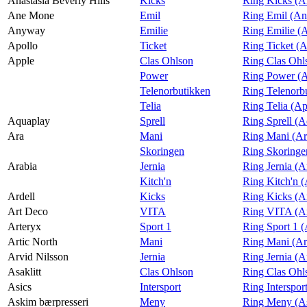
Anastasia Beverly Hills
Kicks
Ring Kicks (An
Ane Mone
Emil
Ring Emil (A
Anyway
Emilie
Ring Emilie 
Apollo
Ticket
Ring Ticket (A
Apple
Clas Ohlson
Ring Clas Ohl
Power
Ring Power (A
Telenorbutikken
Ring Telenorb
Telia
Ring Telia (Ap
Aquaplay
Sprell
Ring Sprell (A
Ara
Mani
Ring Mani (Ar
Skoringen
Ring Skoringe
Arabia
Jernia
Ring Jernia (A
Kitch'n
Ring Kitch'n (
Ardell
Kicks
Ring Kicks (Ar
Art Deco
VITA
Ring VITA (A
Arteryx
Sport 1
Ring Sport 1 (
Artic North
Mani
Ring Mani (Ar
Arvid Nilsson
Jernia
Ring Jernia (A
Asaklitt
Clas Ohlson
Ring Clas Ohls
Asics
Intersport
Ring Interspor
Askim bærpresseri
Meny
Ring Meny (As