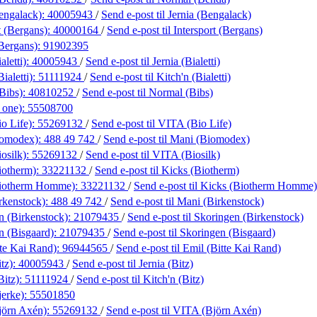
engalack):
40005943
/
Send e-post
til Jernia (Bengalack)
t (Bergans):
40000164
/
Send e-post
til Intersport (Bergans)
(Bergans):
91902395
aletti):
40005943
/
Send e-post
til Jernia (Bialetti)
ialetti):
51111924
/
Send e-post
til Kitch'n (Bialetti)
Bibs):
40810252
/
Send e-post
til Normal (Bibs)
 one):
55508700
o Life):
55269132
/
Send e-post
til VITA (Bio Life)
iomodex):
488 49 742
/
Send e-post
til Mani (Biomodex)
osilk):
55269132
/
Send e-post
til VITA (Biosilk)
iotherm):
33221132
/
Send e-post
til Kicks (Biotherm)
Biotherm Homme):
33221132
/
Send e-post
til Kicks (Biotherm Homme)
rkenstock):
488 49 742
/
Send e-post
til Mani (Birkenstock)
n (Birkenstock):
21079435
/
Send e-post
til Skoringen (Birkenstock)
n (Bisgaard):
21079435
/
Send e-post
til Skoringen (Bisgaard)
tte Kai Rand):
96944565
/
Send e-post
til Emil (Bitte Kai Rand)
itz):
40005943
/
Send e-post
til Jernia (Bitz)
Bitz):
51111924
/
Send e-post
til Kitch'n (Bitz)
erke):
55501850
jörn Axén):
55269132
/
Send e-post
til VITA (Björn Axén)