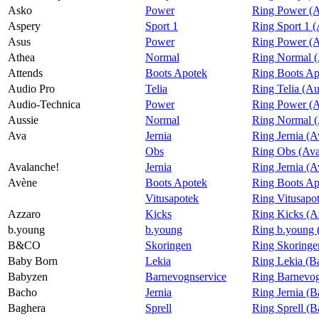
Asko
Power
Ring Power (
Aspery
Sport 1
Ring Sport 1 
Asus
Power
Ring Power (A
Athea
Normal
Ring Normal (
Attends
Boots Apotek
Ring Boots Ap
Audio Pro
Telia
Ring Telia (Au
Audio-Technica
Power
Ring Power (A
Aussie
Normal
Ring Normal (
Ava
Jernia
Ring Jernia (A
Obs
Ring Obs (Av
Avalanche!
Jernia
Ring Jernia (A
Avène
Boots Apotek
Ring Boots Ap
Vitusapotek
Ring Vitusapo
Azzaro
Kicks
Ring Kicks (A
b.young
b.young
Ring b.young 
B&CO
Skoringen
Ring Skoring
Baby Born
Lekia
Ring Lekia (B
Babyzen
Barnevognservice
Ring Barnevog
Bacho
Jernia
Ring Jernia (
Baghera
Sprell
Ring Sprell (B