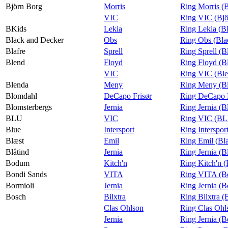
Björn Borg
Morris
Ring Morris (
VIC
Ring VIC (Bjö
BKids
Lekia
Ring Lekia (B
Black and Decker
Obs
Ring Obs (Bla
Blafre
Sprell
Ring Sprell (Bl
Blend
Floyd
Ring Floyd (B
VIC
Ring VIC (Bl
Blenda
Meny
Ring Meny (B
Blomdahl
DeCapo Frisør
Ring DeCapo F
Blomsterbergs
Jernia
Ring Jernia (B
BLU
VIC
Ring VIC (B
Blue
Intersport
Ring Interspor
Blæst
Emil
Ring Emil (Bl
Blåtind
Jernia
Ring Jernia (B
Bodum
Kitch'n
Ring Kitch'n 
Bondi Sands
VITA
Ring VITA (B
Bormioli
Jernia
Ring Jernia (B
Bosch
Bilxtra
Ring Bilxtra (
Clas Ohlson
Ring Clas Ohl
Jernia
Ring Jernia (B