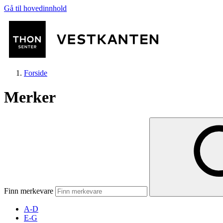
Gå til hovedinnhold
Forside
Merker
Butikker
Mat og drikke
Finn merkevare
Helse
A-D
E-G