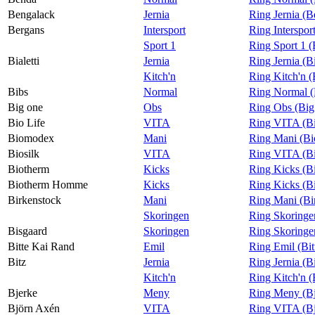
Bengalack
Jernia
Ring Jernia (B
Bergans
Intersport
Ring Interspor
Sport 1
Ring Sport 1 
Bialetti
Jernia
Ring Jernia (Bi
Kitch'n
Ring Kitch'n (B
Bibs
Normal
Ring Normal (
Big one
Obs
Ring Obs (Big
Bio Life
VITA
Ring VITA (Bi
Biomodex
Mani
Ring Mani (B
Biosilk
VITA
Ring VITA (Bi
Biotherm
Kicks
Ring Kicks (B
Biotherm Homme
Kicks
Ring Kicks (
Birkenstock
Mani
Ring Mani (Bi
Skoringen
Ring Skoringe
Bisgaard
Skoringen
Ring Skoringe
Bitte Kai Rand
Emil
Ring Emil (Bi
Bitz
Jernia
Ring Jernia (B
Kitch'n
Ring Kitch'n (
Bjerke
Meny
Ring Meny (Bj
Björn Axén
VITA
Ring VITA (B