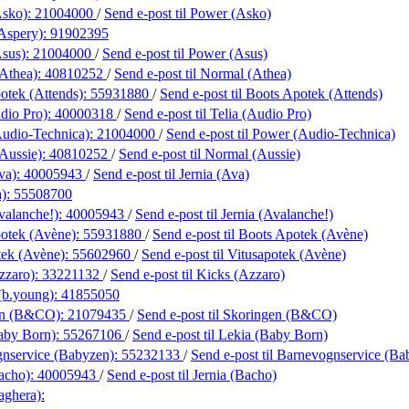
Asko):
21004000
/
Send e-post
til Power (Asko)
(Aspery):
91902395
sus):
21004000
/
Send e-post
til Power (Asus)
Athea):
40810252
/
Send e-post
til Normal (Athea)
otek (Attends):
55931880
/
Send e-post
til Boots Apotek (Attends)
dio Pro):
40000318
/
Send e-post
til Telia (Audio Pro)
udio-Technica):
21004000
/
Send e-post
til Power (Audio-Technica)
Aussie):
40810252
/
Send e-post
til Normal (Aussie)
va):
40005943
/
Send e-post
til Jernia (Ava)
a):
55508700
valanche!):
40005943
/
Send e-post
til Jernia (Avalanche!)
otek (Avène):
55931880
/
Send e-post
til Boots Apotek (Avène)
tek (Avène):
55602960
/
Send e-post
til Vitusapotek (Avène)
zzaro):
33221132
/
Send e-post
til Kicks (Azzaro)
(b.young):
41855050
en (B&CO):
21079435
/
Send e-post
til Skoringen (B&CO)
aby Born):
55267106
/
Send e-post
til Lekia (Baby Born)
nservice (Babyzen):
55232133
/
Send e-post
til Barnevognservice (Ba
Bacho):
40005943
/
Send e-post
til Jernia (Bacho)
aghera):