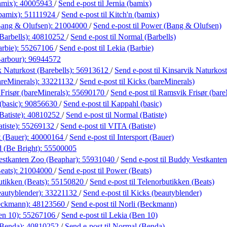
amix):
40005943
/
Send e-post
til Jernia (bamix)
(bamix):
51111924
/
Send e-post
til Kitch'n (bamix)
ang & Olufsen):
21004000
/
Send e-post
til Power (Bang & Olufsen)
Barbells):
40810252
/
Send e-post
til Normal (Barbells)
arbie):
55267106
/
Send e-post
til Lekia (Barbie)
Barbour):
96944572
 Naturkost (Barebells):
56913612
/
Send e-post
til Kinsarvik Naturkost
areMinerals):
33221132
/
Send e-post
til Kicks (bareMinerals)
Frisør (bareMinerals):
55690170
/
Send e-post
til Ramsvik Frisør (bare
(basic):
90856630
/
Send e-post
til Kappahl (basic)
Batiste):
40810252
/
Send e-post
til Normal (Batiste)
tiste):
55269132
/
Send e-post
til VITA (Batiste)
t (Bauer):
40000164
/
Send e-post
til Intersport (Bauer)
d (Be Bright):
55500005
stkanten Zoo (Beaphar):
55931040
/
Send e-post
til Buddy Vestkante
eats):
21004000
/
Send e-post
til Power (Beats)
utikken (Beats):
55150820
/
Send e-post
til Telenorbutikken (Beats)
eautyblender):
33221132
/
Send e-post
til Kicks (beautyblender)
eckmann):
48123560
/
Send e-post
til Norli (Beckmann)
en 10):
55267106
/
Send e-post
til Lekia (Ben 10)
(Benda):
40810252
/
Send e-post
til Normal (Benda)