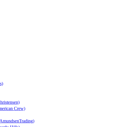
s)
hristensen)
American Crew)
 (AmundsenTrading)