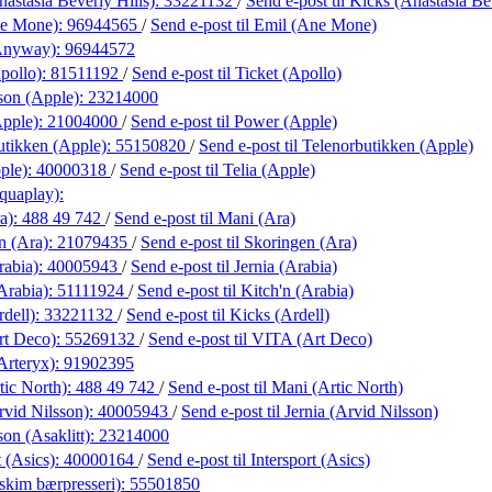
astasia Beverly Hills):
33221132
/
Send e-post
til Kicks (Anastasia Be
ne Mone):
96944565
/
Send e-post
til Emil (Ane Mone)
(Anyway):
96944572
pollo):
81511192
/
Send e-post
til Ticket (Apollo)
son (Apple):
23214000
pple):
21004000
/
Send e-post
til Power (Apple)
utikken (Apple):
55150820
/
Send e-post
til Telenorbutikken (Apple)
ple):
40000318
/
Send e-post
til Telia (Apple)
quaplay):
a):
488 49 742
/
Send e-post
til Mani (Ara)
n (Ara):
21079435
/
Send e-post
til Skoringen (Ara)
rabia):
40005943
/
Send e-post
til Jernia (Arabia)
Arabia):
51111924
/
Send e-post
til Kitch'n (Arabia)
dell):
33221132
/
Send e-post
til Kicks (Ardell)
rt Deco):
55269132
/
Send e-post
til VITA (Art Deco)
Arteryx):
91902395
tic North):
488 49 742
/
Send e-post
til Mani (Artic North)
rvid Nilsson):
40005943
/
Send e-post
til Jernia (Arvid Nilsson)
on (Asaklitt):
23214000
t (Asics):
40000164
/
Send e-post
til Intersport (Asics)
kim bærpresseri):
55501850