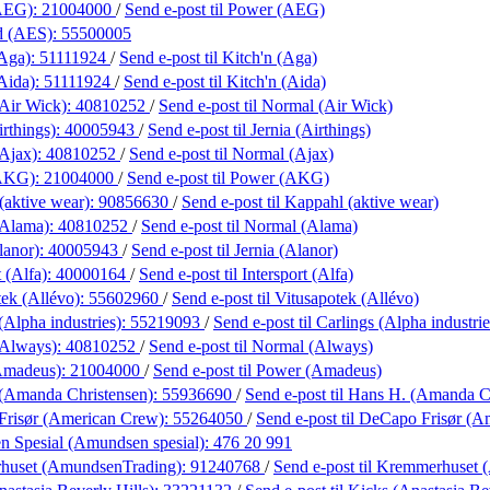
AEG):
21004000
/
Send e-post
til Power (AEG)
nd (AES):
55500005
(Aga):
51111924
/
Send e-post
til Kitch'n (Aga)
Aida):
51111924
/
Send e-post
til Kitch'n (Aida)
Air Wick):
40810252
/
Send e-post
til Normal (Air Wick)
irthings):
40005943
/
Send e-post
til Jernia (Airthings)
Ajax):
40810252
/
Send e-post
til Normal (Ajax)
(AKG):
21004000
/
Send e-post
til Power (AKG)
(aktive wear):
90856630
/
Send e-post
til Kappahl (aktive wear)
(Alama):
40810252
/
Send e-post
til Normal (Alama)
lanor):
40005943
/
Send e-post
til Jernia (Alanor)
t (Alfa):
40000164
/
Send e-post
til Intersport (Alfa)
tek (Allévo):
55602960
/
Send e-post
til Vitusapotek (Allévo)
(Alpha industries):
55219093
/
Send e-post
til Carlings (Alpha industrie
(Always):
40810252
/
Send e-post
til Normal (Always)
Amadeus):
21004000
/
Send e-post
til Power (Amadeus)
(Amanda Christensen):
55936690
/
Send e-post
til Hans H. (Amanda C
risør (American Crew):
55264050
/
Send e-post
til DeCapo Frisør (
 Spesial (Amundsen spesial):
476 20 991
huset (AmundsenTrading):
91240768
/
Send e-post
til Kremmerhuset