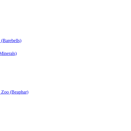
 (Barebells)
Minerals)
n Zoo (Beaphar)