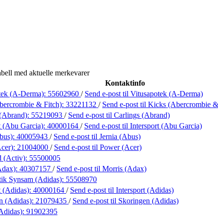
bell med aktuelle merkevarer
Kontaktinfo
tek (A-Derma):
55602960
/
Send e-post
til Vitusapotek (A-Derma)
bercrombie & Fitch):
33221132
/
Send e-post
til Kicks (Abercrombie &
 (Abrand):
55219093
/
Send e-post
til Carlings (Abrand)
t (Abu Garcia):
40000164
/
Send e-post
til Intersport (Abu Garcia)
Abus):
40005943
/
Send e-post
til Jernia (Abus)
cer):
21004000
/
Send e-post
til Power (Acer)
d (Activ):
55500005
Adax):
40307157
/
Send e-post
til Morris (Adax)
ik Synsam (Adidas):
55508970
t (Adidas):
40000164
/
Send e-post
til Intersport (Adidas)
n (Adidas):
21079435
/
Send e-post
til Skoringen (Adidas)
(Adidas):
91902395