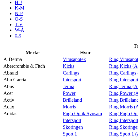
H-J
Aktiviteter
K-M
N-P
Q-S
T-V
Tilbud
W-Å
0-9
Inspirasjon
Ta
Merke
Hvor
A-Derma
Vitusapotek
Ring Vitusapo
Abercrombie & Fitch
Kicks
Ring Kicks (A
Abrand
Carlings
Ring Carlings
Søk
Abu Garcia
Intersport
Ring Interspor
Abus
Jernia
Ring Jernia (
Acer
Power
Ring Power (A
Activ
Brilleland
Ring Brillelan
Adax
Morris
Ring Morris (
Åpningstider
Adidas
Fugo Optik Synsam
Ring Fugo Opt
Intersport
Ring Interspor
Praktisk informasjon
Skoringen
Ring Skoringe
Ledige stillinger
Sport 1
Ring Sport 1 