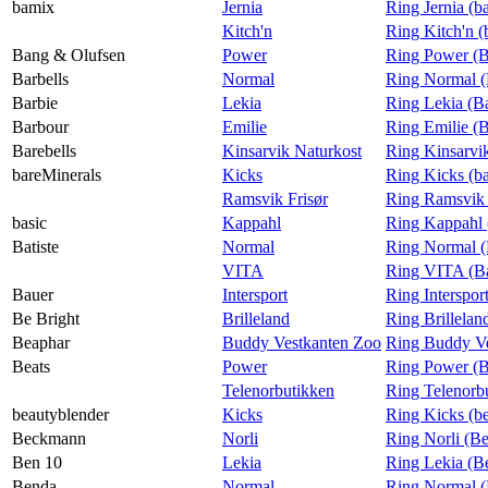
bamix
Jernia
Ring Jernia (b
Kitch'n
Ring Kitch'n 
Bang & Olufsen
Power
Ring Power (B
Barbells
Normal
Ring Normal (
Barbie
Lekia
Ring Lekia (B
Barbour
Emilie
Ring Emilie (
Barebells
Kinsarvik Naturkost
Ring Kinsarvik
bareMinerals
Kicks
Ring Kicks (b
Ramsvik Frisør
Ring Ramsvik 
basic
Kappahl
Ring Kappahl 
Batiste
Normal
Ring Normal (
VITA
Ring VITA (Ba
Bauer
Intersport
Ring Interspor
Be Bright
Brilleland
Ring Brillelan
Beaphar
Buddy Vestkanten Zoo
Ring Buddy Ve
Beats
Power
Ring Power (B
Telenorbutikken
Ring Telenorb
beautyblender
Kicks
Ring Kicks (b
Beckmann
Norli
Ring Norli (B
Ben 10
Lekia
Ring Lekia (B
Benda
Normal
Ring Normal 