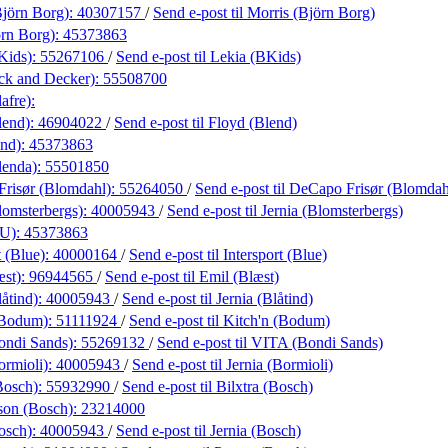
Björn Borg):
40307157
/
Send e-post
til Morris (Björn Borg)
rn Borg):
45373863
Kids):
55267106
/
Send e-post
til Lekia (BKids)
ck and Decker):
55508700
afre):
lend):
46904022
/
Send e-post
til Floyd (Blend)
end):
45373863
lenda):
55501850
risør (Blomdahl):
55264050
/
Send e-post
til DeCapo Frisør (Blomdah
lomsterbergs):
40005943
/
Send e-post
til Jernia (Blomsterbergs)
LU):
45373863
t (Blue):
40000164
/
Send e-post
til Intersport (Blue)
æst):
96944565
/
Send e-post
til Emil (Blæst)
låtind):
40005943
/
Send e-post
til Jernia (Blåtind)
(Bodum):
51111924
/
Send e-post
til Kitch'n (Bodum)
ondi Sands):
55269132
/
Send e-post
til VITA (Bondi Sands)
ormioli):
40005943
/
Send e-post
til Jernia (Bormioli)
Bosch):
55932990
/
Send e-post
til Bilxtra (Bosch)
son (Bosch):
23214000
osch):
40005943
/
Send e-post
til Jernia (Bosch)