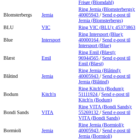
Frisør (Blomdahl)
Ring Jernia (Blomsterbergs):
Blomsterbergs
Jernia
40005943
/
Send e-post
til
Jernia (Blomsterbergs)
BLU
VIC
Ring VIC (BLU):
45373863
Ring Intersport (Blue):
Blue
Intersport
40000164
/
Send e-post
til
Intersport (Blue)
Ring Emil (Blæst):
Blæst
Emil
96944565
/
Send e-post
til
Emil (Blæst)
Ring Jernia (Blåtind):
Blåtind
Jernia
40005943
/
Send e-post
til
Jernia (Blåtind)
Ring Kitch'n (Bodum):
Bodum
Kitch'n
51111924
/
Send e-post
til
Kitch'n (Bodum)
Ring VITA (Bondi Sands):
Bondi Sands
VITA
55269132
/
Send e-post
til
VITA (Bondi Sands)
Ring Jernia (Bormioli):
Bormioli
Jernia
40005943
/
Send e-post
til
Jernia (Bormioli)