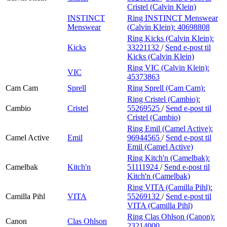
Cristel (Calvin Klein)
INSTINCT
Ring INSTINCT Menswear
Menswear
(Calvin Klein):
40698808
Ring Kicks (Calvin Klein):
Kicks
33221132
/
Send e-post
til
Kicks (Calvin Klein)
Ring VIC (Calvin Klein):
VIC
45373863
Cam Cam
Sprell
Ring Sprell (Cam Cam):
Ring Cristel (Cambio):
Cambio
Cristel
55269525
/
Send e-post
til
Cristel (Cambio)
Ring Emil (Camel Active):
Camel Active
Emil
96944565
/
Send e-post
til
Emil (Camel Active)
Ring Kitch'n (Camelbak):
Camelbak
Kitch'n
51111924
/
Send e-post
til
Kitch'n (Camelbak)
Ring VITA (Camilla Pihl):
Camilla Pihl
VITA
55269132
/
Send e-post
til
VITA (Camilla Pihl)
Ring Clas Ohlson (Canon):
Canon
Clas Ohlson
23214000