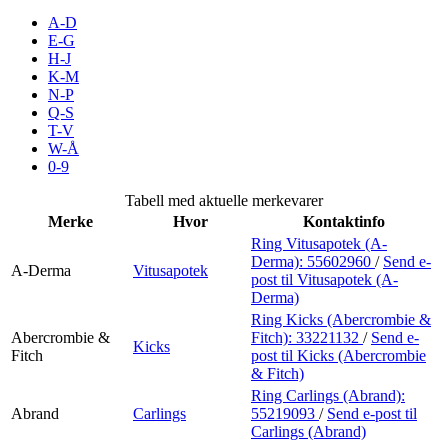
Inspirasjon
A-D
E-G
H-J
K-M
N-P
Søk
Q-S
T-V
W-Å
0-9
Åpningstider
Tabell med aktuelle merkevarer
Merke
Hvor
Kontaktinfo
Praktisk informasjon
Ring Vitusapotek (A-
Derma):
55602960
/
Send e-
Ledige stillinger
A-Derma
Vitusapotek
post
til Vitusapotek (A-
Derma)
Magasin
Ring Kicks (Abercrombie &
Abercrombie &
Fitch):
33221132
/
Send e-
Gavekort
Kicks
Fitch
post
til Kicks (Abercrombie
& Fitch)
Finn frem
Ring Carlings (Abrand):
Abrand
Carlings
55219093
/
Send e-post
til
Carlings (Abrand)