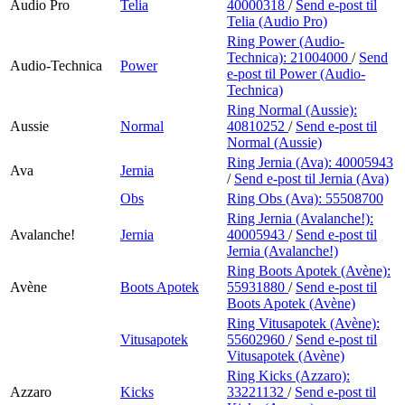
Audio Pro
Telia
40000318
/
Send e-post
til
Telia (Audio Pro)
Ring Power (Audio-
Technica):
21004000
/
Send
Audio-Technica
Power
e-post
til Power (Audio-
Technica)
Ring Normal (Aussie):
Aussie
Normal
40810252
/
Send e-post
til
Normal (Aussie)
Ring Jernia (Ava):
40005943
Ava
Jernia
/
Send e-post
til Jernia (Ava)
Obs
Ring Obs (Ava):
55508700
Ring Jernia (Avalanche!):
Avalanche!
Jernia
40005943
/
Send e-post
til
Jernia (Avalanche!)
Ring Boots Apotek (Avène):
Avène
Boots Apotek
55931880
/
Send e-post
til
Boots Apotek (Avène)
Ring Vitusapotek (Avène):
Vitusapotek
55602960
/
Send e-post
til
Vitusapotek (Avène)
Ring Kicks (Azzaro):
Azzaro
Kicks
33221132
/
Send e-post
til