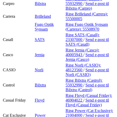
Carpro
Bilxtra
55932990
/
Send e-post
til
Bilxtra (Carpro)
Ring Brilleland (Carrera):
Carrera
Brilleland
55500005
Fugo Optik
Ring Fugo Optik Synsam
Synsam
(Carrera):
55508970
Ring SATS (Casall):
Casall
SATS
23307000
/
Send e-post
til
SATS (Casall)
Ring Jernia (Casco):
Casco
Jernia
40005943
/
Send e-post
til
Jernia (Casco)
Ring Norli (CASIO):
CASIO
Norli
48123560
/
Send e-post
til
Norli (CASIO)
Ring Bilxtra (Castrol):
Castrol
Bilxtra
55932990
/
Send e-post
til
Bilxtra (Castrol)
Ring Floyd (Casual Friday):
Casual Friday
Floyd
46904022
/
Send e-post
til
Floyd (Casual Friday)
Ring Power (Cat Exclusive):
Cat Exclusive
Power
21004000
/
Send e-post
til