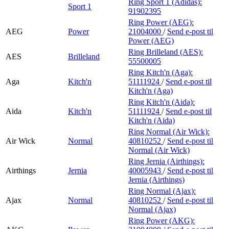
Ring Sport 1 (Adidas):
Sport 1
91902395
Ring Power (AEG):
AEG
Power
21004000
/
Send e-post
til
Power (AEG)
Ring Brilleland (AES):
AES
Brilleland
55500005
Ring Kitch'n (Aga):
Aga
Kitch'n
51111924
/
Send e-post
til
Kitch'n (Aga)
Ring Kitch'n (Aida):
Aida
Kitch'n
51111924
/
Send e-post
til
Kitch'n (Aida)
Ring Normal (Air Wick):
Air Wick
Normal
40810252
/
Send e-post
til
Normal (Air Wick)
Ring Jernia (Airthings):
Airthings
Jernia
40005943
/
Send e-post
til
Jernia (Airthings)
Ring Normal (Ajax):
Ajax
Normal
40810252
/
Send e-post
til
Normal (Ajax)
Ring Power (AKG):