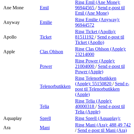
Ring Emil (Ane Mone):
Ane Mone
Emil
96944565
/
Send e-post
til
Emil (Ane Mone)
Ring Emilie (Anyway):
Anyway
Emilie
96944572
Ring Ticket (Apollo):
Apollo
Ticket
81511192
/
Send e-post
til
Ticket (Apollo)
Ring Clas Ohlson (Apple):
Apple
Clas Ohlson
23214000
Ring Power (Apple):
Power
21004000
/
Send e-post
til
Power (Apple)
Ring Telenorbutikken
(Apple):
55150820
/
Send e-
Telenorbutikken
post
til Telenorbutikken
(Apple)
Ring Telia (Apple):
Telia
40000318
/
Send e-post
til
Telia (Apple)
Aquaplay
Sprell
Ring Sprell (Aquaplay):
Ring Mani (Ara):
488 49 742
Ara
Mani
/
Send e-post
til Mani (Ara)