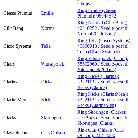
Chups)
Ring Emilie (Ciesse
Ciesse Piumini
Emilie
Piumini):
96944572
Ring Normal (Cilit Bang):
Cilit Bang
Normal
40810252
/
Send e-post
til
Normal (Cilit Bang)
Ring Telia (Cisco Systems):
Cisco Systems
Telia
40000318
/
Send e-post
til
Telia (Cisco Systems)
Ring Vitusapotek (Clairs):
Clairs
Vitusapotek
55602960
/
Send e-post
til
Vitusapotek (Clairs)
Ring Kicks (Clarins):
Clarins
Kicks
33221132
/
Send e-post
til
Kicks (Clarins)
Ring Kicks (ClarinsMen):
ClarinsMen
Kicks
33221132
/
Send e-post
til
Kicks (ClarinsMen)
Ring Skoringen (Clarks):
Clarks
Skoringen
21079435
/
Send e-post
til
Skoringen (Clarks)
Ring Clas Ohlson (Clas
Clas Ohlson
Clas Ohlson
Ohlson):
23214000