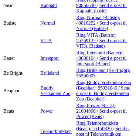
basic
Kappahl
90856630
/
Send e-post
til
Kappahl (basic)
Ring Normal (Batiste):
Batiste
Normal
40810252
/
Send e-post
til
Normal (Batiste)
Ring VITA (Batiste):
VITA
55269132
/
Send e-post
til
VITA (Batiste)
Ring Intersport (Bauer):
Bauer
Intersport
40000164
/
Send e-post
til
Intersport (Bauer)
Ring Brilleland (Be Bright):
Be Bright
Brilleland
55500005
Ring Buddy Vestkanten Zoo
Buddy
(Beaphar):
55931040
/
Send
Beaphar
Vestkanten Zoo
e-post
til Buddy Vestkanten
Zoo (Beaphar)
Ring Power (Beats):
Beats
Power
21004000
/
Send e-post
til
Power (Beats)
Ring Telenorbutikken
(Beats):
55150820
/
Send e-
Telenorbutikken
post
til Telenorbutikken