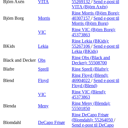
Björn Axén
VITA
55269132
/
Send e-post
til
VITA (Björn Axén)
Ring Morris (Björn Borg):
Björn Borg
Morris
40307157
/
Send e-post
til
Morris (Björn Borg)
Ring VIC (Björn Borg):
VIC
45373863
Ring Lekia (BKids):
BKids
Lekia
55267106
/
Send e-post
til
Lekia (BKids)
Ring Obs (Black and
Black and Decker
Obs
Decker):
55508700
Blafre
Sprell
Ring Sprell (Blafre):
Ring Floyd (Blend):
Blend
Floyd
46904022
/
Send e-post
til
Floyd (Blend)
Ring VIC (Blend):
VIC
45373863
Ring Meny (Blenda):
Blenda
Meny
55501850
Ring DeCapo Frisør
(Blomdahl):
55264050
/
Blomdahl
DeCapo Frisør
Send e-post
til DeCapo