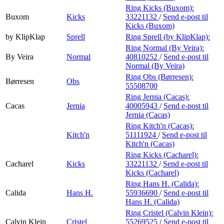
Ring Kicks (Buxom):
Buxom
Kicks
33221132
/
Send e-post
til
Kicks (Buxom)
by KlipKlap
Sprell
Ring Sprell (by KlipKlap):
Ring Normal (By Veira):
By Veira
Normal
40810252
/
Send e-post
til
Normal (By Veira)
Ring Obs (Børresen):
Børresen
Obs
55508700
Ring Jernia (Cacas):
Cacas
Jernia
40005943
/
Send e-post
til
Jernia (Cacas)
Ring Kitch'n (Cacas):
Kitch'n
51111924
/
Send e-post
til
Kitch'n (Cacas)
Ring Kicks (Cacharel):
Cacharel
Kicks
33221132
/
Send e-post
til
Kicks (Cacharel)
Ring Hans H. (Calida):
Calida
Hans H.
55936690
/
Send e-post
til
Hans H. (Calida)
Ring Cristel (Calvin Klein):
Calvin Klein
Cristel
55269525
/
Send e-post
til