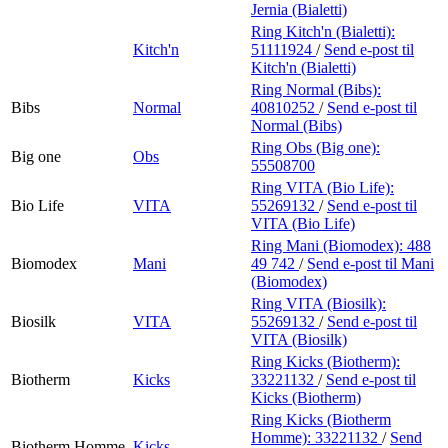
Jernia (Bialetti)
Ring Kitch'n (Bialetti):
Kitch'n
51111924
/
Send e-post
til
Kitch'n (Bialetti)
Ring Normal (Bibs):
Bibs
Normal
40810252
/
Send e-post
til
Normal (Bibs)
Ring Obs (Big one):
Big one
Obs
55508700
Ring VITA (Bio Life):
Bio Life
VITA
55269132
/
Send e-post
til
VITA (Bio Life)
Ring Mani (Biomodex):
488
Biomodex
Mani
49 742
/
Send e-post
til Mani
(Biomodex)
Ring VITA (Biosilk):
Biosilk
VITA
55269132
/
Send e-post
til
VITA (Biosilk)
Ring Kicks (Biotherm):
Biotherm
Kicks
33221132
/
Send e-post
til
Kicks (Biotherm)
Ring Kicks (Biotherm
Homme):
33221132
/
Send
Biotherm Homme
Kicks