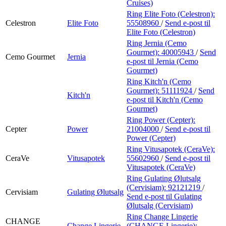
Cruises)
Ring Elite Foto (Celestron):
Celestron
Elite Foto
55508960
/
Send e-post
til
Elite Foto (Celestron)
Ring Jernia (Cemo
Gourmet):
40005943
/
Send
Cemo Gourmet
Jernia
e-post
til Jernia (Cemo
Gourmet)
Ring Kitch'n (Cemo
Gourmet):
51111924
/
Send
Kitch'n
e-post
til Kitch'n (Cemo
Gourmet)
Ring Power (Cepter):
Cepter
Power
21004000
/
Send e-post
til
Power (Cepter)
Ring Vitusapotek (CeraVe):
CeraVe
Vitusapotek
55602960
/
Send e-post
til
Vitusapotek (CeraVe)
Ring Gulating Ølutsalg
(Cervisiam):
92121219
/
Cervisiam
Gulating Ølutsalg
Send e-post
til Gulating
Ølutsalg (Cervisiam)
Ring Change Lingerie
CHANGE
Change Lingerie
(CHANGE Lingerie):