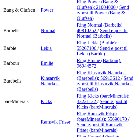
Ring Power (Bang &
Olufsen):
21004000
/
Send
Bang & Olufsen
Power
e-post
til Power (Bang &
Olufsen)
Ring Normal (Barbells):
Barbells
Normal
40810252
/
Send e-post
til
Normal (Barbells)
Ring Lekia (Barbie):
Barbie
Lekia
55267106
/
Send e-post
til
Lekia (Barbie)
Ring Emilie (Barbour):
Barbour
Emilie
96944572
Ring Kinsarvik Naturkost
Kinsarvik
(Barebells):
56913612
/
Send
Barebells
Naturkost
e-post
til Kinsarvik Naturkost
(Barebells)
Ring Kicks (bareMinerals):
bareMinerals
Kicks
33221132
/
Send e-post
til
Kicks (bareMinerals)
Ring Ramsvik Frisør
(bareMinerals):
55690170
/
Ramsvik Frisør
Send e-post
til Ramsvik
Frisør (bareMinerals)
Ring Kappahl (basic):