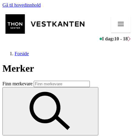
Gå til hovedinnhold
I dag:
10 - 18
Forside
Merker
Butikker
Finn merkevare
Mat og drikke
Helse
Aktiviteter
Tilbud