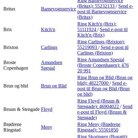
Ring Barnevognservice
(Britax):
55232133
/
Send e-
Britax
Barnevognservice
post
til Barnevognservice
(Britax)
Ring Kitch'n (Brix):
Brix
Kitch'n
51111924
/
Send e-post
til
Kitch'n (Brix)
Ring Carlings (Brixton):
Brixton
Carlings
55219093
/
Send e-post
til
Carlings (Brixton)
Ring Amundsen Spesial
Broste
Amundsen
(Broste Copenhagen):
476
Copenhagen
Spesial
20 991
Ring Brun og Blid (Brun og
blid):
48227000
/
Send e-
Brun og blid
Brun og Blid
post
til Brun og Blid (Brun
og blid)
Ring Floyd (Bruun &
Stengade):
46904022
/
Send
Bruun & Stengade
Floyd
e-post
til Floyd (Bruun &
Stengade)
Brødrene
Ring Meny (Brødrene
Meny
Ringstad
Ringstad):
55501850
Ring Skoringen (Bugatti):