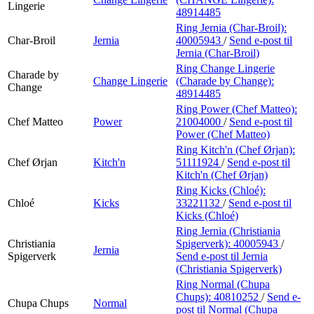
Lingerie
48914485
Ring Jernia (Char-Broil):
Char-Broil
Jernia
40005943
/
Send e-post
til
Jernia (Char-Broil)
Ring Change Lingerie
Charade by
Change Lingerie
(Charade by Change):
Change
48914485
Ring Power (Chef Matteo):
Chef Matteo
Power
21004000
/
Send e-post
til
Power (Chef Matteo)
Ring Kitch'n (Chef Ørjan):
Chef Ørjan
Kitch'n
51111924
/
Send e-post
til
Kitch'n (Chef Ørjan)
Ring Kicks (Chloé):
Chloé
Kicks
33221132
/
Send e-post
til
Kicks (Chloé)
Ring Jernia (Christiania
Christiania
Spigerverk):
40005943
/
Jernia
Spigerverk
Send e-post
til Jernia
(Christiania Spigerverk)
Ring Normal (Chupa
Chups):
40810252
/
Send e-
Chupa Chups
Normal
post
til Normal (Chupa