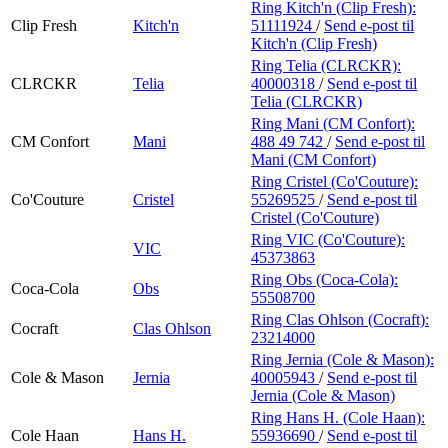
Ring Kitch'n (Clip Fresh):
Clip Fresh
Kitch'n
51111924
/
Send e-post
til
Kitch'n (Clip Fresh)
Ring Telia (CLRCKR):
CLRCKR
Telia
40000318
/
Send e-post
til
Telia (CLRCKR)
Ring Mani (CM Confort):
CM Confort
Mani
488 49 742
/
Send e-post
til
Mani (CM Confort)
Ring Cristel (Co'Couture):
Co'Couture
Cristel
55269525
/
Send e-post
til
Cristel (Co'Couture)
Ring VIC (Co'Couture):
VIC
45373863
Ring Obs (Coca-Cola):
Coca-Cola
Obs
55508700
Ring Clas Ohlson (Cocraft):
Cocraft
Clas Ohlson
23214000
Ring Jernia (Cole & Mason):
Cole & Mason
Jernia
40005943
/
Send e-post
til
Jernia (Cole & Mason)
Ring Hans H. (Cole Haan):
Cole Haan
Hans H.
55936690
/
Send e-post
til