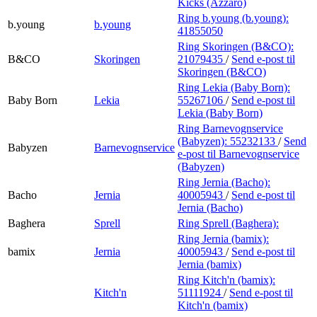
Kicks (Azzaro)
Ring b.young (b.young):
b.young
b.young
41855050
Ring Skoringen (B&CO):
B&CO
Skoringen
21079435
/
Send e-post
til
Skoringen (B&CO)
Ring Lekia (Baby Born):
Baby Born
Lekia
55267106
/
Send e-post
til
Lekia (Baby Born)
Ring Barnevognservice
(Babyzen):
55232133
/
Send
Babyzen
Barnevognservice
e-post
til Barnevognservice
(Babyzen)
Ring Jernia (Bacho):
Bacho
Jernia
40005943
/
Send e-post
til
Jernia (Bacho)
Baghera
Sprell
Ring Sprell (Baghera):
Ring Jernia (bamix):
bamix
Jernia
40005943
/
Send e-post
til
Jernia (bamix)
Ring Kitch'n (bamix):
Kitch'n
51111924
/
Send e-post
til
Kitch'n (bamix)