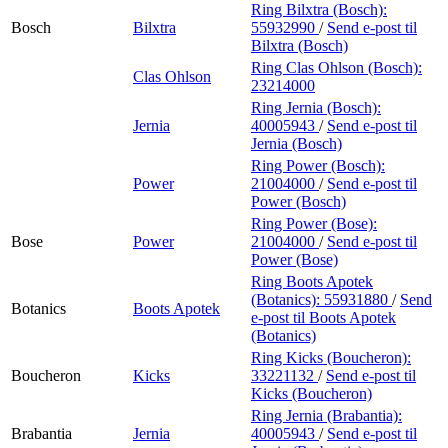
Ring Bilxtra (Bosch):
Bosch
Bilxtra
55932990
/
Send e-post
til
Bilxtra (Bosch)
Ring Clas Ohlson (Bosch):
Clas Ohlson
23214000
Ring Jernia (Bosch):
Jernia
40005943
/
Send e-post
til
Jernia (Bosch)
Ring Power (Bosch):
Power
21004000
/
Send e-post
til
Power (Bosch)
Ring Power (Bose):
Bose
Power
21004000
/
Send e-post
til
Power (Bose)
Ring Boots Apotek
(Botanics):
55931880
/
Send
Botanics
Boots Apotek
e-post
til Boots Apotek
(Botanics)
Ring Kicks (Boucheron):
Boucheron
Kicks
33221132
/
Send e-post
til
Kicks (Boucheron)
Ring Jernia (Brabantia):
Brabantia
Jernia
40005943
/
Send e-post
til