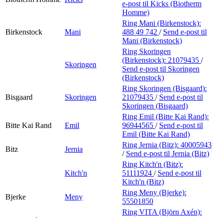
e-post
til Kicks (Biotherm
Homme)
Ring Mani (Birkenstock):
Birkenstock
Mani
488 49 742
/
Send e-post
til
Mani (Birkenstock)
Ring Skoringen
(Birkenstock):
21079435
/
Skoringen
Send e-post
til Skoringen
(Birkenstock)
Ring Skoringen (Bisgaard):
Bisgaard
Skoringen
21079435
/
Send e-post
til
Skoringen (Bisgaard)
Ring Emil (Bitte Kai Rand):
Bitte Kai Rand
Emil
96944565
/
Send e-post
til
Emil (Bitte Kai Rand)
Ring Jernia (Bitz):
40005943
Bitz
Jernia
/
Send e-post
til Jernia (Bitz)
Ring Kitch'n (Bitz):
Kitch'n
51111924
/
Send e-post
til
Kitch'n (Bitz)
Ring Meny (Bjerke):
Bjerke
Meny
55501850
Ring VITA (Björn Axén):