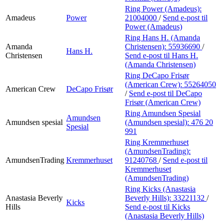
Ring Power (Amadeus):
Amadeus
Power
21004000
/
Send e-post
til
Power (Amadeus)
Ring Hans H. (Amanda
Amanda
Christensen):
55936690
/
Hans H.
Christensen
Send e-post
til Hans H.
(Amanda Christensen)
Ring DeCapo Frisør
(American Crew):
55264050
American Crew
DeCapo Frisør
/
Send e-post
til DeCapo
Frisør (American Crew)
Ring Amundsen Spesial
Amundsen
Amundsen spesial
(Amundsen spesial):
476 20
Spesial
991
Ring Kremmerhuset
(AmundsenTrading):
AmundsenTrading
Kremmerhuset
91240768
/
Send e-post
til
Kremmerhuset
(AmundsenTrading)
Ring Kicks (Anastasia
Anastasia Beverly
Beverly Hills):
33221132
/
Kicks
Hills
Send e-post
til Kicks
(Anastasia Beverly Hills)