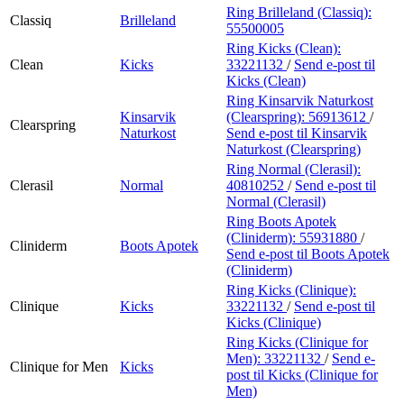
Ring Brilleland (Classiq):
Classiq
Brilleland
55500005
Ring Kicks (Clean):
Clean
Kicks
33221132
/
Send e-post
til
Kicks (Clean)
Ring Kinsarvik Naturkost
Kinsarvik
(Clearspring):
56913612
/
Clearspring
Naturkost
Send e-post
til Kinsarvik
Naturkost (Clearspring)
Ring Normal (Clerasil):
Clerasil
Normal
40810252
/
Send e-post
til
Normal (Clerasil)
Ring Boots Apotek
(Cliniderm):
55931880
/
Cliniderm
Boots Apotek
Send e-post
til Boots Apotek
(Cliniderm)
Ring Kicks (Clinique):
Clinique
Kicks
33221132
/
Send e-post
til
Kicks (Clinique)
Ring Kicks (Clinique for
Men):
33221132
/
Send e-
Clinique for Men
Kicks
post
til Kicks (Clinique for
Men)