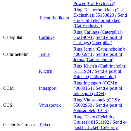
Power (Cat Exclusive)
Ring Telenorbutikken (Cat
Exclusive):
55150820
/
Send
Telenorbutikken
e-post
til Telenorbutikken
(Cat Exclusive)
Ring Carlings (Caterpillar):
Caterpillar
Carlings
55219093
/
Send e-post
til
Carlings (Caterpillar)
Ring Jernia (Cathrineholm):
Cathrineholm
Jernia
40005943
/
Send e-post
til
Jernia (Cathrineholm)
Ring Kitch'n (Cathrineholm):
Kitch'n
51111924
/
Send e-post
til
Kitch'n (Cathrineholm)
Ring Intersport (CCM):
CCM
Intersport
40000164
/
Send e-post
til
Intersport (CCM)
Ring Vitusapotek (CCS):
CCS
Vitusapotek
55602960
/
Send e-post
til
Vitusapotek (CCS)
Ring Ticket (Celebrity
Cruises):
81511192
/
Send e-
Celebrity Cruises
Ticket
post
til Ticket (Celebrity