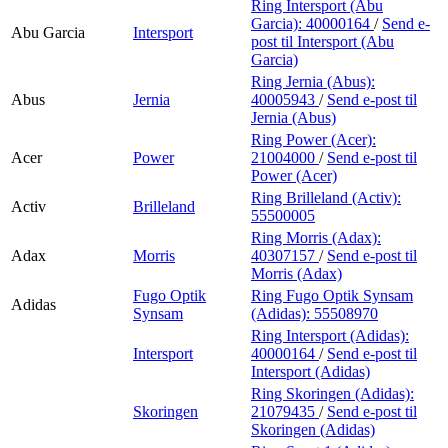
Ring Intersport (Abu
Garcia):
40000164
/
Send e-
Abu Garcia
Intersport
post
til Intersport (Abu
Garcia)
Ring Jernia (Abus):
Abus
Jernia
40005943
/
Send e-post
til
Jernia (Abus)
Ring Power (Acer):
Acer
Power
21004000
/
Send e-post
til
Power (Acer)
Ring Brilleland (Activ):
Activ
Brilleland
55500005
Ring Morris (Adax):
Adax
Morris
40307157
/
Send e-post
til
Morris (Adax)
Fugo Optik
Ring Fugo Optik Synsam
Adidas
Synsam
(Adidas):
55508970
Ring Intersport (Adidas):
Intersport
40000164
/
Send e-post
til
Intersport (Adidas)
Ring Skoringen (Adidas):
Skoringen
21079435
/
Send e-post
til
Skoringen (Adidas)