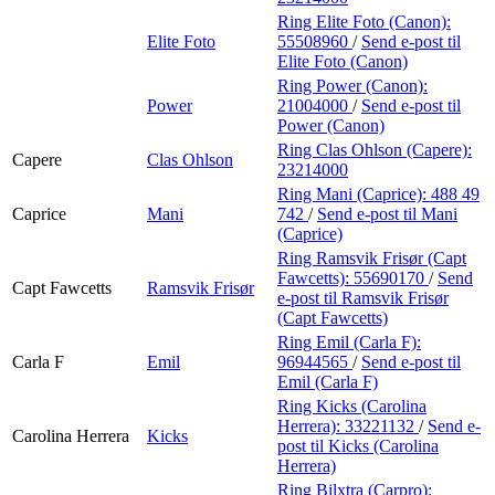
Ring Elite Foto (Canon):
Elite Foto
55508960
/
Send e-post
til
Elite Foto (Canon)
Ring Power (Canon):
Power
21004000
/
Send e-post
til
Power (Canon)
Ring Clas Ohlson (Capere):
Capere
Clas Ohlson
23214000
Ring Mani (Caprice):
488 49
Caprice
Mani
742
/
Send e-post
til Mani
(Caprice)
Ring Ramsvik Frisør (Capt
Fawcetts):
55690170
/
Send
Capt Fawcetts
Ramsvik Frisør
e-post
til Ramsvik Frisør
(Capt Fawcetts)
Ring Emil (Carla F):
Carla F
Emil
96944565
/
Send e-post
til
Emil (Carla F)
Ring Kicks (Carolina
Herrera):
33221132
/
Send e-
Carolina Herrera
Kicks
post
til Kicks (Carolina
Herrera)
Ring Bilxtra (Carpro):