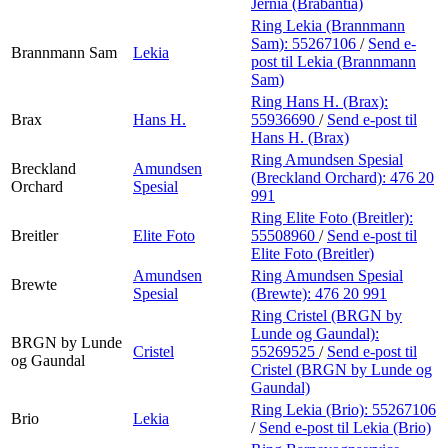
Jernia (Brabantia)
Ring Lekia (Brannmann
Sam):
55267106
/
Send e-
Brannmann Sam
Lekia
post
til Lekia (Brannmann
Sam)
Ring Hans H. (Brax):
Brax
Hans H.
55936690
/
Send e-post
til
Hans H. (Brax)
Ring Amundsen Spesial
Breckland
Amundsen
(Breckland Orchard):
476 20
Orchard
Spesial
991
Ring Elite Foto (Breitler):
Breitler
Elite Foto
55508960
/
Send e-post
til
Elite Foto (Breitler)
Amundsen
Ring Amundsen Spesial
Brewte
Spesial
(Brewte):
476 20 991
Ring Cristel (BRGN by
Lunde og Gaundal):
BRGN by Lunde
Cristel
55269525
/
Send e-post
til
og Gaundal
Cristel (BRGN by Lunde og
Gaundal)
Ring Lekia (Brio):
55267106
Brio
Lekia
/
Send e-post
til Lekia (Brio)