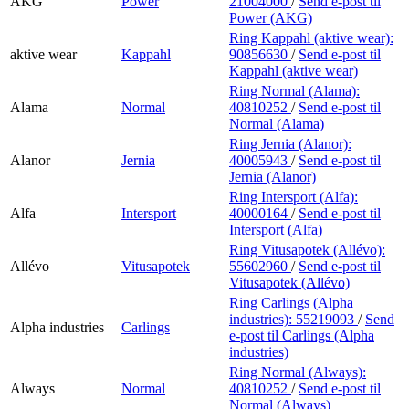
AKG
Power
21004000
/
Send e-post
til
Power (AKG)
Ring Kappahl (aktive wear):
aktive wear
Kappahl
90856630
/
Send e-post
til
Kappahl (aktive wear)
Ring Normal (Alama):
Alama
Normal
40810252
/
Send e-post
til
Normal (Alama)
Ring Jernia (Alanor):
Alanor
Jernia
40005943
/
Send e-post
til
Jernia (Alanor)
Ring Intersport (Alfa):
Alfa
Intersport
40000164
/
Send e-post
til
Intersport (Alfa)
Ring Vitusapotek (Allévo):
Allévo
Vitusapotek
55602960
/
Send e-post
til
Vitusapotek (Allévo)
Ring Carlings (Alpha
industries):
55219093
/
Send
Alpha industries
Carlings
e-post
til Carlings (Alpha
industries)
Ring Normal (Always):
Always
Normal
40810252
/
Send e-post
til
Normal (Always)