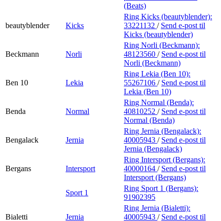
(Beats)
Ring Kicks (beautyblender):
beautyblender
Kicks
33221132
/
Send e-post
til
Kicks (beautyblender)
Ring Norli (Beckmann):
Beckmann
Norli
48123560
/
Send e-post
til
Norli (Beckmann)
Ring Lekia (Ben 10):
Ben 10
Lekia
55267106
/
Send e-post
til
Lekia (Ben 10)
Ring Normal (Benda):
Benda
Normal
40810252
/
Send e-post
til
Normal (Benda)
Ring Jernia (Bengalack):
Bengalack
Jernia
40005943
/
Send e-post
til
Jernia (Bengalack)
Ring Intersport (Bergans):
Bergans
Intersport
40000164
/
Send e-post
til
Intersport (Bergans)
Ring Sport 1 (Bergans):
Sport 1
91902395
Ring Jernia (Bialetti):
Bialetti
Jernia
40005943
/
Send e-post
til