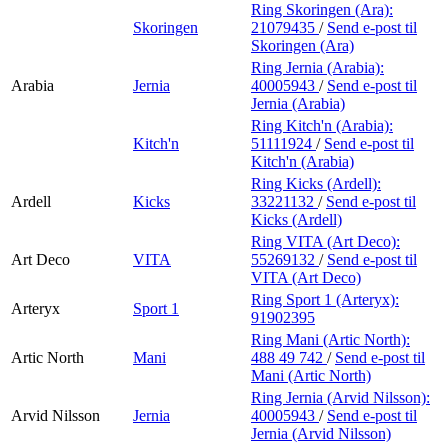
Ring Skoringen (Ara):
Skoringen
21079435
/
Send e-post
til
Skoringen (Ara)
Ring Jernia (Arabia):
Arabia
Jernia
40005943
/
Send e-post
til
Jernia (Arabia)
Ring Kitch'n (Arabia):
Kitch'n
51111924
/
Send e-post
til
Kitch'n (Arabia)
Ring Kicks (Ardell):
Ardell
Kicks
33221132
/
Send e-post
til
Kicks (Ardell)
Ring VITA (Art Deco):
Art Deco
VITA
55269132
/
Send e-post
til
VITA (Art Deco)
Ring Sport 1 (Arteryx):
Arteryx
Sport 1
91902395
Ring Mani (Artic North):
Artic North
Mani
488 49 742
/
Send e-post
til
Mani (Artic North)
Ring Jernia (Arvid Nilsson):
Arvid Nilsson
Jernia
40005943
/
Send e-post
til
Jernia (Arvid Nilsson)