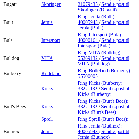
Bugatti
Skoringen
21079435
/
Send e-post
til
Skoringen (Bugatti)
Ring Jernia (Built):
Built
Jernia
40005943
/
Send e-post
til
Jernia (Built)
Ring Intersport (Bula):
Bula
Intersport
40000164
/
Send e-post
til
Intersport (Bula)
Ring VITA (Bulldog):
Bulldog
VITA
55269132
/
Send e-post
til
VITA (Bulldog)
Ring Brilleland (Burberry):
Burberry
Brilleland
55500005
Ring Kicks (Burberry):
Kicks
33221132
/
Send e-post
til
Kicks (Burberry)
Ring Kicks (Burt's Bees):
Burt's Bees
Kicks
33221132
/
Send e-post
til
Kicks (Burt's Bees)
Sprell
Ring Sprell (Burt's Bees):
Ring Jernia (Butinox):
Butinox
Jernia
40005943
/
Send e-post
til
Jernia (Butinox)