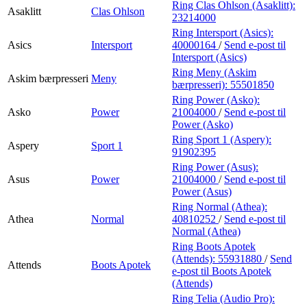
Ring Clas Ohlson (Asaklitt):
Asaklitt
Clas Ohlson
23214000
Ring Intersport (Asics):
Asics
Intersport
40000164
/
Send e-post
til
Intersport (Asics)
Ring Meny (Askim
Askim bærpresseri
Meny
bærpresseri):
55501850
Ring Power (Asko):
Asko
Power
21004000
/
Send e-post
til
Power (Asko)
Ring Sport 1 (Aspery):
Aspery
Sport 1
91902395
Ring Power (Asus):
Asus
Power
21004000
/
Send e-post
til
Power (Asus)
Ring Normal (Athea):
Athea
Normal
40810252
/
Send e-post
til
Normal (Athea)
Ring Boots Apotek
(Attends):
55931880
/
Send
Attends
Boots Apotek
e-post
til Boots Apotek
(Attends)
Ring Telia (Audio Pro):