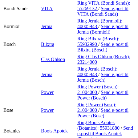
Ring VITA (Bondi Sands):
Bondi Sands
VITA
55269132
/
Send e-post
til
VITA (Bondi Sands)
Ring Jernia (Bormioli):
Bormioli
Jernia
40005943
/
Send e-post
til
Jernia (Bormioli)
Ring Bilxtra (Bosch):
Bosch
Bilxtra
55932990
/
Send e-post
til
Bilxtra (Bosch)
Ring Clas Ohlson (Bosch):
Clas Ohlson
23214000
Ring Jernia (Bosch):
Jernia
40005943
/
Send e-post
til
Jernia (Bosch)
Ring Power (Bosch):
Power
21004000
/
Send e-post
til
Power (Bosch)
Ring Power (Bose):
Bose
Power
21004000
/
Send e-post
til
Power (Bose)
Ring Boots Apotek
(Botanics):
55931880
/
Send
Botanics
Boots Apotek
e-post
til Boots Apotek