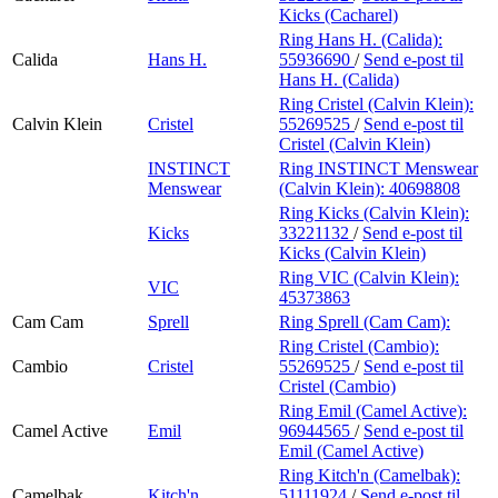
Kicks (Cacharel)
Ring Hans H. (Calida):
Calida
Hans H.
55936690
/
Send e-post
til
Hans H. (Calida)
Ring Cristel (Calvin Klein):
Calvin Klein
Cristel
55269525
/
Send e-post
til
Cristel (Calvin Klein)
INSTINCT
Ring INSTINCT Menswear
Menswear
(Calvin Klein):
40698808
Ring Kicks (Calvin Klein):
Kicks
33221132
/
Send e-post
til
Kicks (Calvin Klein)
Ring VIC (Calvin Klein):
VIC
45373863
Cam Cam
Sprell
Ring Sprell (Cam Cam):
Ring Cristel (Cambio):
Cambio
Cristel
55269525
/
Send e-post
til
Cristel (Cambio)
Ring Emil (Camel Active):
Camel Active
Emil
96944565
/
Send e-post
til
Emil (Camel Active)
Ring Kitch'n (Camelbak):
Camelbak
Kitch'n
51111924
/
Send e-post
til