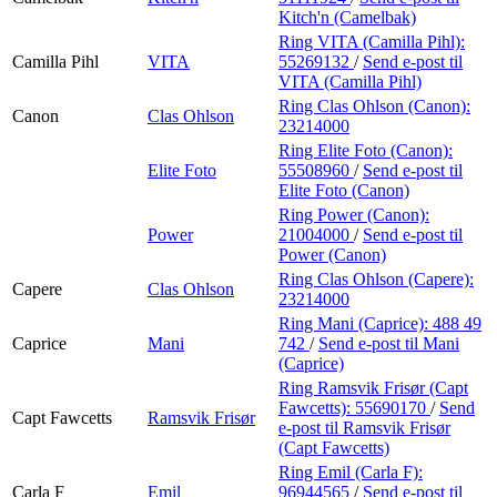
Kitch'n (Camelbak)
Ring VITA (Camilla Pihl):
Camilla Pihl
VITA
55269132
/
Send e-post
til
VITA (Camilla Pihl)
Ring Clas Ohlson (Canon):
Canon
Clas Ohlson
23214000
Ring Elite Foto (Canon):
Elite Foto
55508960
/
Send e-post
til
Elite Foto (Canon)
Ring Power (Canon):
Power
21004000
/
Send e-post
til
Power (Canon)
Ring Clas Ohlson (Capere):
Capere
Clas Ohlson
23214000
Ring Mani (Caprice):
488 49
Caprice
Mani
742
/
Send e-post
til Mani
(Caprice)
Ring Ramsvik Frisør (Capt
Fawcetts):
55690170
/
Send
Capt Fawcetts
Ramsvik Frisør
e-post
til Ramsvik Frisør
(Capt Fawcetts)
Ring Emil (Carla F):
Carla F
Emil
96944565
/
Send e-post
til