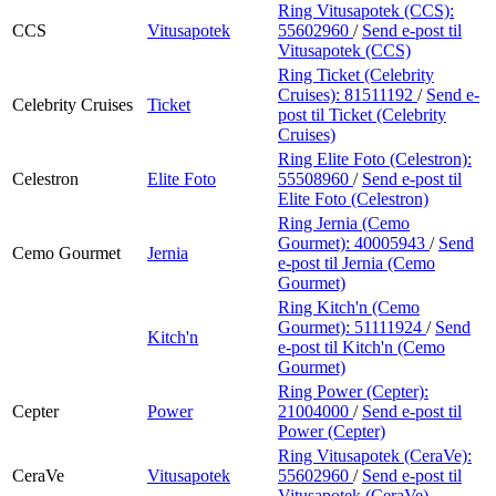
Ring Vitusapotek (CCS):
CCS
Vitusapotek
55602960
/
Send e-post
til
Vitusapotek (CCS)
Ring Ticket (Celebrity
Cruises):
81511192
/
Send e-
Celebrity Cruises
Ticket
post
til Ticket (Celebrity
Cruises)
Ring Elite Foto (Celestron):
Celestron
Elite Foto
55508960
/
Send e-post
til
Elite Foto (Celestron)
Ring Jernia (Cemo
Gourmet):
40005943
/
Send
Cemo Gourmet
Jernia
e-post
til Jernia (Cemo
Gourmet)
Ring Kitch'n (Cemo
Gourmet):
51111924
/
Send
Kitch'n
e-post
til Kitch'n (Cemo
Gourmet)
Ring Power (Cepter):
Cepter
Power
21004000
/
Send e-post
til
Power (Cepter)
Ring Vitusapotek (CeraVe):
CeraVe
Vitusapotek
55602960
/
Send e-post
til
Vitusapotek (CeraVe)