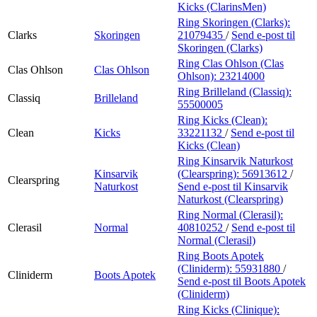
Kicks (ClarinsMen)
Ring Skoringen (Clarks):
Clarks
Skoringen
21079435
/
Send e-post
til
Skoringen (Clarks)
Ring Clas Ohlson (Clas
Clas Ohlson
Clas Ohlson
Ohlson):
23214000
Ring Brilleland (Classiq):
Classiq
Brilleland
55500005
Ring Kicks (Clean):
Clean
Kicks
33221132
/
Send e-post
til
Kicks (Clean)
Ring Kinsarvik Naturkost
Kinsarvik
(Clearspring):
56913612
/
Clearspring
Naturkost
Send e-post
til Kinsarvik
Naturkost (Clearspring)
Ring Normal (Clerasil):
Clerasil
Normal
40810252
/
Send e-post
til
Normal (Clerasil)
Ring Boots Apotek
(Cliniderm):
55931880
/
Cliniderm
Boots Apotek
Send e-post
til Boots Apotek
(Cliniderm)
Ring Kicks (Clinique):