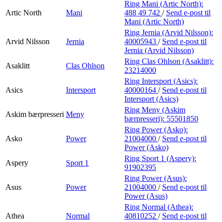
Ring Mani (Artic North):
Artic North
Mani
488 49 742
/
Send e-post
til
Mani (Artic North)
Ring Jernia (Arvid Nilsson):
Arvid Nilsson
Jernia
40005943
/
Send e-post
til
Jernia (Arvid Nilsson)
Ring Clas Ohlson (Asaklitt):
Asaklitt
Clas Ohlson
23214000
Ring Intersport (Asics):
Asics
Intersport
40000164
/
Send e-post
til
Intersport (Asics)
Ring Meny (Askim
Askim bærpresseri
Meny
bærpresseri):
55501850
Ring Power (Asko):
Asko
Power
21004000
/
Send e-post
til
Power (Asko)
Ring Sport 1 (Aspery):
Aspery
Sport 1
91902395
Ring Power (Asus):
Asus
Power
21004000
/
Send e-post
til
Power (Asus)
Ring Normal (Athea):
Athea
Normal
40810252
/
Send e-post
til