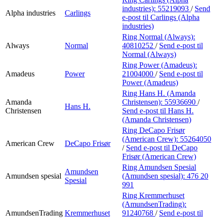
industries):
55219093
/
Send
Alpha industries
Carlings
e-post
til Carlings (Alpha
industries)
Ring Normal (Always):
Always
Normal
40810252
/
Send e-post
til
Normal (Always)
Ring Power (Amadeus):
Amadeus
Power
21004000
/
Send e-post
til
Power (Amadeus)
Ring Hans H. (Amanda
Amanda
Christensen):
55936690
/
Hans H.
Christensen
Send e-post
til Hans H.
(Amanda Christensen)
Ring DeCapo Frisør
(American Crew):
55264050
American Crew
DeCapo Frisør
/
Send e-post
til DeCapo
Frisør (American Crew)
Ring Amundsen Spesial
Amundsen
Amundsen spesial
(Amundsen spesial):
476 20
Spesial
991
Ring Kremmerhuset
(AmundsenTrading):
AmundsenTrading
Kremmerhuset
91240768
/
Send e-post
til