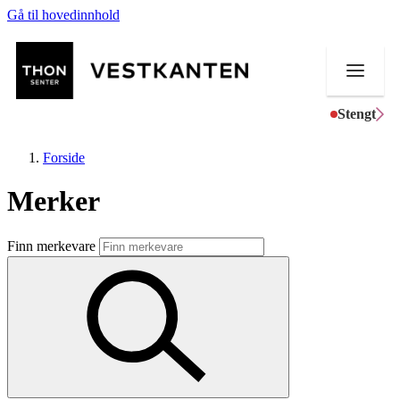
Gå til hovedinnhold
Stengt
Forside
Merker
Butikker
Finn merkevare
Mat og drikke
Helse
Aktiviteter
Tilbud