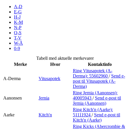
Inspirasjon
A-D
E-G
H-J
K-M
N-P
Søk
Q-S
T-V
W-Å
0-9
Åpningstider
Tabell med aktuelle merkevarer
Merke
Hvor
Kontaktinfo
Praktisk informasjon
Ring Vitusapotek (A-
Derma):
55602960
/
Send e-
Ledige stillinger
A-Derma
Vitusapotek
post
til Vitusapotek (A-
Derma)
Magasin
Ring Jernia (Aanonsen):
Aanonsen
Jernia
40005943
/
Send e-post
til
Gavekort
Jernia (Aanonsen)
Finn frem
Ring Kitch'n (Aarke):
Aarke
Kitch'n
51111924
/
Send e-post
til
Kitch'n (Aarke)
Ring Kicks (Abercrombie &