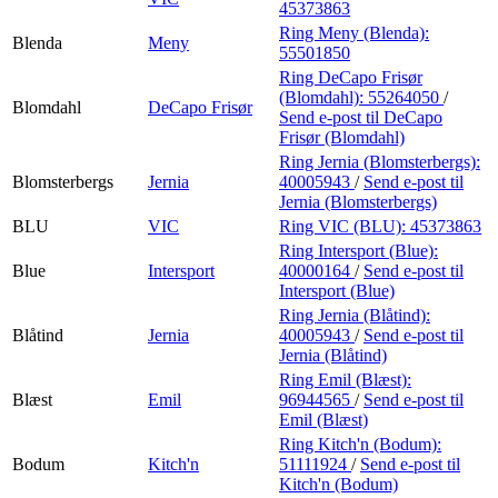
45373863
Ring Meny (Blenda):
Blenda
Meny
55501850
Ring DeCapo Frisør
(Blomdahl):
55264050
/
Blomdahl
DeCapo Frisør
Send e-post
til DeCapo
Frisør (Blomdahl)
Ring Jernia (Blomsterbergs):
Blomsterbergs
Jernia
40005943
/
Send e-post
til
Jernia (Blomsterbergs)
BLU
VIC
Ring VIC (BLU):
45373863
Ring Intersport (Blue):
Blue
Intersport
40000164
/
Send e-post
til
Intersport (Blue)
Ring Jernia (Blåtind):
Blåtind
Jernia
40005943
/
Send e-post
til
Jernia (Blåtind)
Ring Emil (Blæst):
Blæst
Emil
96944565
/
Send e-post
til
Emil (Blæst)
Ring Kitch'n (Bodum):
Bodum
Kitch'n
51111924
/
Send e-post
til
Kitch'n (Bodum)