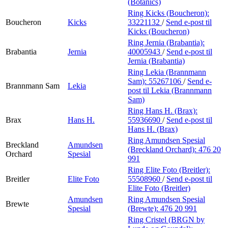
(Botanics)
Ring Kicks (Boucheron):
Boucheron
Kicks
33221132
/
Send e-post
til
Kicks (Boucheron)
Ring Jernia (Brabantia):
Brabantia
Jernia
40005943
/
Send e-post
til
Jernia (Brabantia)
Ring Lekia (Brannmann
Sam):
55267106
/
Send e-
Brannmann Sam
Lekia
post
til Lekia (Brannmann
Sam)
Ring Hans H. (Brax):
Brax
Hans H.
55936690
/
Send e-post
til
Hans H. (Brax)
Ring Amundsen Spesial
Breckland
Amundsen
(Breckland Orchard):
476 20
Orchard
Spesial
991
Ring Elite Foto (Breitler):
Breitler
Elite Foto
55508960
/
Send e-post
til
Elite Foto (Breitler)
Amundsen
Ring Amundsen Spesial
Brewte
Spesial
(Brewte):
476 20 991
Ring Cristel (BRGN by