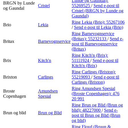
Lunde og Gaundal):
BRGN by Lunde
Cristel
55269525
/
Send e-post
til
og Gaundal
Cristel (BRGN by Lunde og
Gaundal)
Ring Lekia (Brio):
55267106
Brio
Lekia
/
Send e-post
til Lekia (Brio)
Ring Barnevognservice
(Britax):
55232133
/
Send e-
Britax
Barnevognservice
post
til Barnevognservice
(Britax)
Ring Kitch'n (Brix):
Brix
Kitch'n
51111924
/
Send e-post
til
Kitch'n (Brix)
Ring Carlings (Brixton):
Brixton
Carlings
55219093
/
Send e-post
til
Carlings (Brixton)
Ring Amundsen Spesial
Broste
Amundsen
(Broste Copenhagen):
476
Copenhagen
Spesial
20 991
Ring Brun og Blid (Brun og
blid):
48227000
/
Send e-
Brun og blid
Brun og Blid
post
til Brun og Blid (Brun
og blid)
Ring Floyd (Bruun &