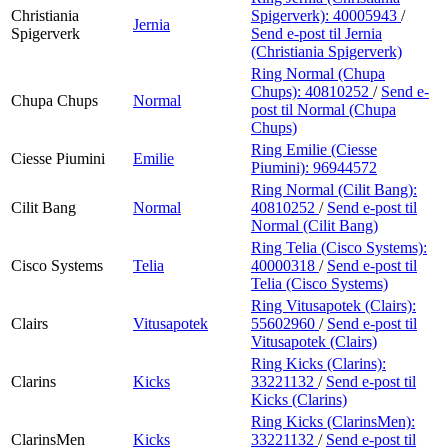
Christiania
Spigerverk):
40005943
/
Jernia
Spigerverk
Send e-post
til Jernia
(Christiania Spigerverk)
Ring Normal (Chupa
Chups):
40810252
/
Send e-
Chupa Chups
Normal
post
til Normal (Chupa
Chups)
Ring Emilie (Ciesse
Ciesse Piumini
Emilie
Piumini):
96944572
Ring Normal (Cilit Bang):
Cilit Bang
Normal
40810252
/
Send e-post
til
Normal (Cilit Bang)
Ring Telia (Cisco Systems):
Cisco Systems
Telia
40000318
/
Send e-post
til
Telia (Cisco Systems)
Ring Vitusapotek (Clairs):
Clairs
Vitusapotek
55602960
/
Send e-post
til
Vitusapotek (Clairs)
Ring Kicks (Clarins):
Clarins
Kicks
33221132
/
Send e-post
til
Kicks (Clarins)
Ring Kicks (ClarinsMen):
ClarinsMen
Kicks
33221132
/
Send e-post
til