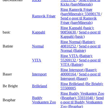
Kicks (bareMinerals)
Ring Ramsvik Frisør
(bareMinerals):
55690170
/
Ramsvik Frisør
Send e-post
til Ramsvik
Frisør (bareMinerals)
Ring Kappahl (basic):
basic
Kappahl
90856630
/
Send e-post
til
Kappahl (basic)
Ring Normal (Batiste):
Batiste
Normal
40810252
/
Send e-post
til
Normal (Batiste)
Ring VITA (Batiste):
VITA
55269132
/
Send e-post
til
VITA (Batiste)
Ring Intersport (Bauer):
Bauer
Intersport
40000164
/
Send e-post
til
Intersport (Bauer)
Ring Brilleland (Be Bright):
Be Bright
Brilleland
55500005
Ring Buddy Vestkanten Zoo
Buddy
(Beaphar):
55931040
/
Send
Beaphar
Vestkanten Zoo
e-post
til Buddy Vestkanten
Zoo (Beaphar)