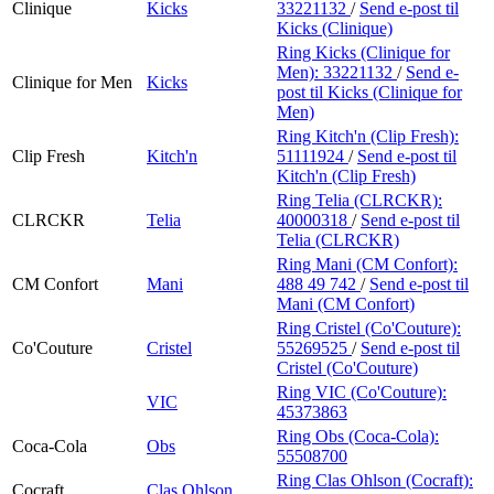
Clinique
Kicks
33221132
/
Send e-post
til
Kicks (Clinique)
Ring Kicks (Clinique for
Men):
33221132
/
Send e-
Clinique for Men
Kicks
post
til Kicks (Clinique for
Men)
Ring Kitch'n (Clip Fresh):
Clip Fresh
Kitch'n
51111924
/
Send e-post
til
Kitch'n (Clip Fresh)
Ring Telia (CLRCKR):
CLRCKR
Telia
40000318
/
Send e-post
til
Telia (CLRCKR)
Ring Mani (CM Confort):
CM Confort
Mani
488 49 742
/
Send e-post
til
Mani (CM Confort)
Ring Cristel (Co'Couture):
Co'Couture
Cristel
55269525
/
Send e-post
til
Cristel (Co'Couture)
Ring VIC (Co'Couture):
VIC
45373863
Ring Obs (Coca-Cola):
Coca-Cola
Obs
55508700
Ring Clas Ohlson (Cocraft):
Cocraft
Clas Ohlson