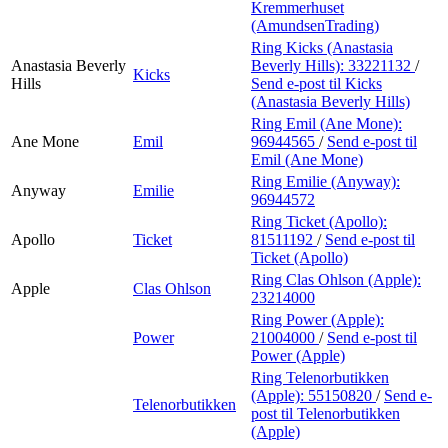
Kremmerhuset
(AmundsenTrading)
Ring Kicks (Anastasia
Anastasia Beverly
Beverly Hills):
33221132
/
Kicks
Hills
Send e-post
til Kicks
(Anastasia Beverly Hills)
Ring Emil (Ane Mone):
Ane Mone
Emil
96944565
/
Send e-post
til
Emil (Ane Mone)
Ring Emilie (Anyway):
Anyway
Emilie
96944572
Ring Ticket (Apollo):
Apollo
Ticket
81511192
/
Send e-post
til
Ticket (Apollo)
Ring Clas Ohlson (Apple):
Apple
Clas Ohlson
23214000
Ring Power (Apple):
Power
21004000
/
Send e-post
til
Power (Apple)
Ring Telenorbutikken
(Apple):
55150820
/
Send e-
Telenorbutikken
post
til Telenorbutikken
(Apple)