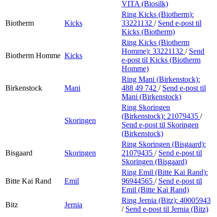
VITA (Biosilk)
Ring Kicks (Biotherm):
Biotherm
Kicks
33221132
/
Send e-post
til
Kicks (Biotherm)
Ring Kicks (Biotherm
Homme):
33221132
/
Send
Biotherm Homme
Kicks
e-post
til Kicks (Biotherm
Homme)
Ring Mani (Birkenstock):
Birkenstock
Mani
488 49 742
/
Send e-post
til
Mani (Birkenstock)
Ring Skoringen
(Birkenstock):
21079435
/
Skoringen
Send e-post
til Skoringen
(Birkenstock)
Ring Skoringen (Bisgaard):
Bisgaard
Skoringen
21079435
/
Send e-post
til
Skoringen (Bisgaard)
Ring Emil (Bitte Kai Rand):
Bitte Kai Rand
Emil
96944565
/
Send e-post
til
Emil (Bitte Kai Rand)
Ring Jernia (Bitz):
40005943
Bitz
Jernia
/
Send e-post
til Jernia (Bitz)