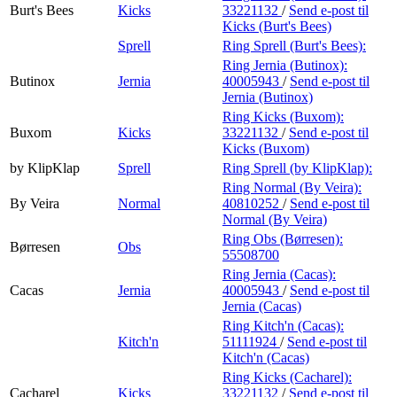
Burt's Bees
Kicks
33221132
/
Send e-post
til
Kicks (Burt's Bees)
Sprell
Ring Sprell (Burt's Bees):
Ring Jernia (Butinox):
Butinox
Jernia
40005943
/
Send e-post
til
Jernia (Butinox)
Ring Kicks (Buxom):
Buxom
Kicks
33221132
/
Send e-post
til
Kicks (Buxom)
by KlipKlap
Sprell
Ring Sprell (by KlipKlap):
Ring Normal (By Veira):
By Veira
Normal
40810252
/
Send e-post
til
Normal (By Veira)
Ring Obs (Børresen):
Børresen
Obs
55508700
Ring Jernia (Cacas):
Cacas
Jernia
40005943
/
Send e-post
til
Jernia (Cacas)
Ring Kitch'n (Cacas):
Kitch'n
51111924
/
Send e-post
til
Kitch'n (Cacas)
Ring Kicks (Cacharel):
Cacharel
Kicks
33221132
/
Send e-post
til