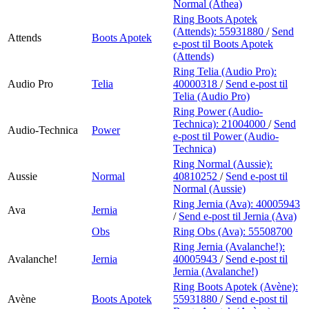
Normal (Athea)
Ring Boots Apotek
(Attends):
55931880
/
Send
Attends
Boots Apotek
e-post
til Boots Apotek
(Attends)
Ring Telia (Audio Pro):
Audio Pro
Telia
40000318
/
Send e-post
til
Telia (Audio Pro)
Ring Power (Audio-
Technica):
21004000
/
Send
Audio-Technica
Power
e-post
til Power (Audio-
Technica)
Ring Normal (Aussie):
Aussie
Normal
40810252
/
Send e-post
til
Normal (Aussie)
Ring Jernia (Ava):
40005943
Ava
Jernia
/
Send e-post
til Jernia (Ava)
Obs
Ring Obs (Ava):
55508700
Ring Jernia (Avalanche!):
Avalanche!
Jernia
40005943
/
Send e-post
til
Jernia (Avalanche!)
Ring Boots Apotek (Avène):
Avène
Boots Apotek
55931880
/
Send e-post
til