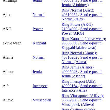
Airthings
Jernia
40005943
/
Send e-post
til
Jernia (Airthings)
Ring Normal (Ajax):
Ajax
Normal
40810252
/
Send e-post
til
Normal (Ajax)
Ring Power (AKG):
AKG
Power
21004000
/
Send e-post
til
Power (AKG)
Ring Kappahl (aktive wear):
aktive wear
Kappahl
90856630
/
Send e-post
til
Kappahl (aktive wear)
Ring Normal (Alama):
Alama
Normal
40810252
/
Send e-post
til
Normal (Alama)
Ring Jernia (Alanor):
Alanor
Jernia
40005943
/
Send e-post
til
Jernia (Alanor)
Ring Intersport (Alfa):
Alfa
Intersport
40000164
/
Send e-post
til
Intersport (Alfa)
Ring Vitusapotek (Allévo):
Allévo
Vitusapotek
55602960
/
Send e-post
til
Vitusapotek (Allévo)
Ring Carlings (Alpha