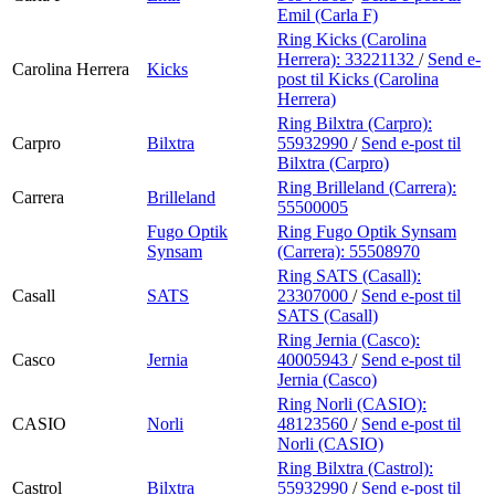
Emil (Carla F)
Ring Kicks (Carolina
Herrera):
33221132
/
Send e-
Carolina Herrera
Kicks
post
til Kicks (Carolina
Herrera)
Ring Bilxtra (Carpro):
Carpro
Bilxtra
55932990
/
Send e-post
til
Bilxtra (Carpro)
Ring Brilleland (Carrera):
Carrera
Brilleland
55500005
Fugo Optik
Ring Fugo Optik Synsam
Synsam
(Carrera):
55508970
Ring SATS (Casall):
Casall
SATS
23307000
/
Send e-post
til
SATS (Casall)
Ring Jernia (Casco):
Casco
Jernia
40005943
/
Send e-post
til
Jernia (Casco)
Ring Norli (CASIO):
CASIO
Norli
48123560
/
Send e-post
til
Norli (CASIO)
Ring Bilxtra (Castrol):
Castrol
Bilxtra
55932990
/
Send e-post
til