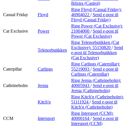
Bilxtra (Castrol)
Ring Floyd (Casual Friday):
Casual Friday
Floyd
46904022
/
Send e-post
til
Floyd (Casual Friday)
Ring Power (Cat Exclusive):
Cat Exclusive
Power
21004000
/
Send e-post
til
Power (Cat Exclusive)
Ring Telenorbutikken (Cat
Exclusive):
55150820
/
Send
Telenorbutikken
e-post
til Telenorbutikken
(Cat Exclusive)
Ring Carlings (Caterpillar):
Caterpillar
Carlings
55219093
/
Send e-post
til
Carlings (Caterpillar)
Ring Jernia (Cathrineholm):
Cathrineholm
Jernia
40005943
/
Send e-post
til
Jernia (Cathrineholm)
Ring Kitch'n (Cathrineholm):
Kitch'n
51111924
/
Send e-post
til
Kitch'n (Cathrineholm)
Ring Intersport (CCM):
CCM
Intersport
40000164
/
Send e-post
til
Intersport (CCM)