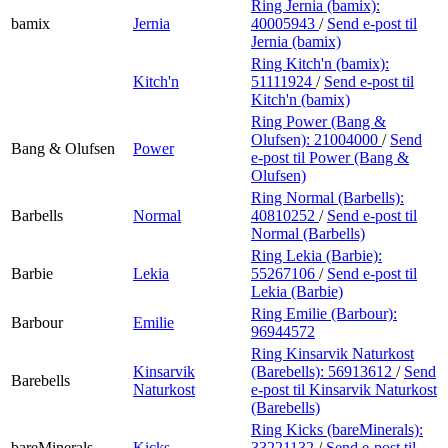
Ring Jernia (bamix):
bamix
Jernia
40005943
/
Send e-post
til
Jernia (bamix)
Ring Kitch'n (bamix):
Kitch'n
51111924
/
Send e-post
til
Kitch'n (bamix)
Ring Power (Bang &
Olufsen):
21004000
/
Send
Bang & Olufsen
Power
e-post
til Power (Bang &
Olufsen)
Ring Normal (Barbells):
Barbells
Normal
40810252
/
Send e-post
til
Normal (Barbells)
Ring Lekia (Barbie):
Barbie
Lekia
55267106
/
Send e-post
til
Lekia (Barbie)
Ring Emilie (Barbour):
Barbour
Emilie
96944572
Ring Kinsarvik Naturkost
Kinsarvik
(Barebells):
56913612
/
Send
Barebells
Naturkost
e-post
til Kinsarvik Naturkost
(Barebells)
Ring Kicks (bareMinerals):
bareMinerals
Kicks
33221132
/
Send e-post
til