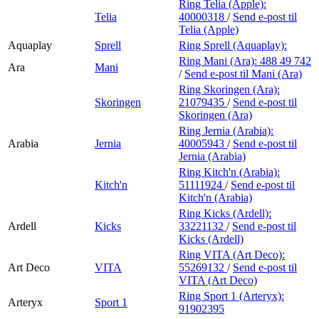
Ring Telia (Apple):
Telia
40000318
/
Send e-post
til
Telia (Apple)
Aquaplay
Sprell
Ring Sprell (Aquaplay):
Ring Mani (Ara):
488 49 742
Ara
Mani
/
Send e-post
til Mani (Ara)
Ring Skoringen (Ara):
Skoringen
21079435
/
Send e-post
til
Skoringen (Ara)
Ring Jernia (Arabia):
Arabia
Jernia
40005943
/
Send e-post
til
Jernia (Arabia)
Ring Kitch'n (Arabia):
Kitch'n
51111924
/
Send e-post
til
Kitch'n (Arabia)
Ring Kicks (Ardell):
Ardell
Kicks
33221132
/
Send e-post
til
Kicks (Ardell)
Ring VITA (Art Deco):
Art Deco
VITA
55269132
/
Send e-post
til
VITA (Art Deco)
Ring Sport 1 (Arteryx):
Arteryx
Sport 1
91902395