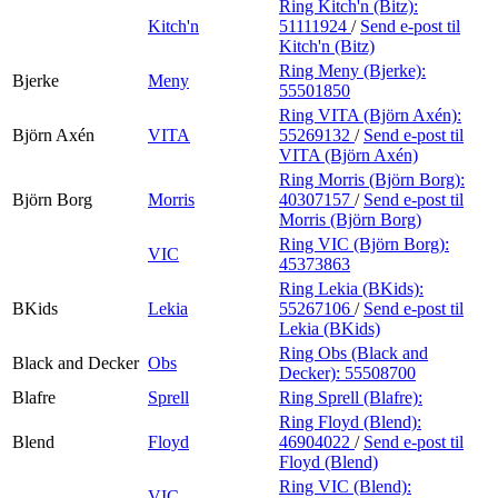
Ring Kitch'n (Bitz):
Kitch'n
51111924
/
Send e-post
til
Kitch'n (Bitz)
Ring Meny (Bjerke):
Bjerke
Meny
55501850
Ring VITA (Björn Axén):
Björn Axén
VITA
55269132
/
Send e-post
til
VITA (Björn Axén)
Ring Morris (Björn Borg):
Björn Borg
Morris
40307157
/
Send e-post
til
Morris (Björn Borg)
Ring VIC (Björn Borg):
VIC
45373863
Ring Lekia (BKids):
BKids
Lekia
55267106
/
Send e-post
til
Lekia (BKids)
Ring Obs (Black and
Black and Decker
Obs
Decker):
55508700
Blafre
Sprell
Ring Sprell (Blafre):
Ring Floyd (Blend):
Blend
Floyd
46904022
/
Send e-post
til
Floyd (Blend)
Ring VIC (Blend):
VIC