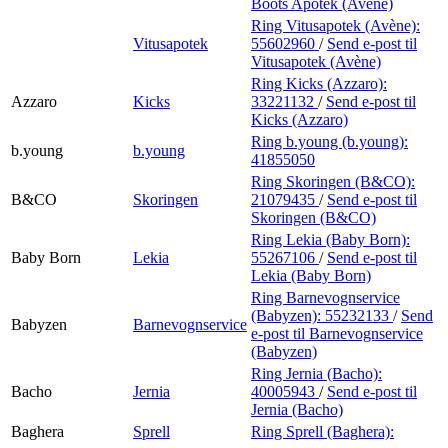
Boots Apotek (Avène)
Ring Vitusapotek (Avène):
Vitusapotek
55602960
/
Send e-post
til
Vitusapotek (Avène)
Ring Kicks (Azzaro):
Azzaro
Kicks
33221132
/
Send e-post
til
Kicks (Azzaro)
Ring b.young (b.young):
b.young
b.young
41855050
Ring Skoringen (B&CO):
B&CO
Skoringen
21079435
/
Send e-post
til
Skoringen (B&CO)
Ring Lekia (Baby Born):
Baby Born
Lekia
55267106
/
Send e-post
til
Lekia (Baby Born)
Ring Barnevognservice
(Babyzen):
55232133
/
Send
Babyzen
Barnevognservice
e-post
til Barnevognservice
(Babyzen)
Ring Jernia (Bacho):
Bacho
Jernia
40005943
/
Send e-post
til
Jernia (Bacho)
Baghera
Sprell
Ring Sprell (Baghera):