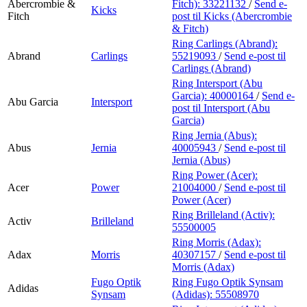
Abercrombie &
Fitch):
33221132
/
Send e-
Kicks
Fitch
post
til Kicks (Abercrombie
& Fitch)
Ring Carlings (Abrand):
Abrand
Carlings
55219093
/
Send e-post
til
Carlings (Abrand)
Ring Intersport (Abu
Garcia):
40000164
/
Send e-
Abu Garcia
Intersport
post
til Intersport (Abu
Garcia)
Ring Jernia (Abus):
Abus
Jernia
40005943
/
Send e-post
til
Jernia (Abus)
Ring Power (Acer):
Acer
Power
21004000
/
Send e-post
til
Power (Acer)
Ring Brilleland (Activ):
Activ
Brilleland
55500005
Ring Morris (Adax):
Adax
Morris
40307157
/
Send e-post
til
Morris (Adax)
Fugo Optik
Ring Fugo Optik Synsam
Adidas
Synsam
(Adidas):
55508970