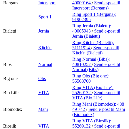
Bergans
Intersport
40000164
/
Send e-post
til
Intersport (Bergans)
Ring Sport 1 (Bergans):
Sport 1
91902395
Ring Jernia (Bialetti):
Bialetti
Jernia
40005943
/
Send e-post
til
Jernia (Bialetti)
Ring Kitch'n (Bialetti):
Kitch'n
51111924
/
Send e-post
til
Kitch'n (Bialetti)
Ring Normal (Bibs):
Bibs
Normal
40810252
/
Send e-post
til
Normal (Bibs)
Ring Obs (Big one):
Big one
Obs
55508700
Ring VITA (Bio Life):
Bio Life
VITA
55269132
/
Send e-post
til
VITA (Bio Life)
Ring Mani (Biomodex):
488
Biomodex
Mani
49 742
/
Send e-post
til Mani
(Biomodex)
Ring VITA (Biosilk):
Biosilk
VITA
55269132
/
Send e-post
til