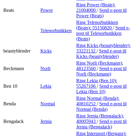
Ring Power (Beats):
Beats
Power
21004000
/
Send e-post
til
Power (Beats)
Ring Telenorbutikken
(Beats):
55150820
/
Send e-
Telenorbutikken
post
til Telenorbutikken
(Beats)
Ring Kicks (beautyblender):
beautyblender
Kicks
33221132
/
Send e-post
til
Kicks (beautyblender)
Ring Norli (Beckmann):
Beckmann
Norli
48123560
/
Send e-post
til
Norli (Beckmann)
Ring Lekia (Ben 10):
Ben 10
Lekia
55267106
/
Send e-post
til
Lekia (Ben 10)
Ring Normal (Benda):
Benda
Normal
40810252
/
Send e-post
til
Normal (Benda)
Ring Jernia (Bengalack):
Bengalack
Jernia
40005943
/
Send e-post
til
Jernia (Bengalack)
Ring Intersport (Bergans):