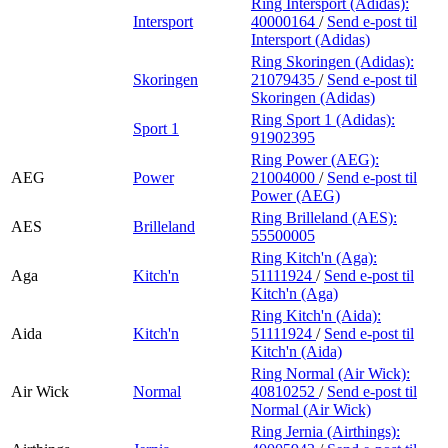
Ring Intersport (Adidas):
Intersport
40000164
/
Send e-post
til
Intersport (Adidas)
Ring Skoringen (Adidas):
Skoringen
21079435
/
Send e-post
til
Skoringen (Adidas)
Ring Sport 1 (Adidas):
Sport 1
91902395
Ring Power (AEG):
AEG
Power
21004000
/
Send e-post
til
Power (AEG)
Ring Brilleland (AES):
AES
Brilleland
55500005
Ring Kitch'n (Aga):
Aga
Kitch'n
51111924
/
Send e-post
til
Kitch'n (Aga)
Ring Kitch'n (Aida):
Aida
Kitch'n
51111924
/
Send e-post
til
Kitch'n (Aida)
Ring Normal (Air Wick):
Air Wick
Normal
40810252
/
Send e-post
til
Normal (Air Wick)
Ring Jernia (Airthings):