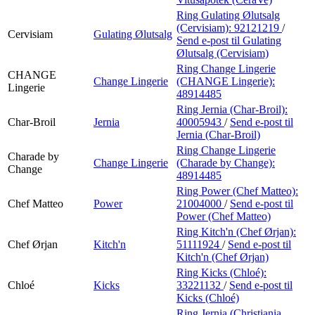
Ring Gulating Ølutsalg
(Cervisiam):
92121219
/
Cervisiam
Gulating Ølutsalg
Send e-post
til Gulating
Ølutsalg (Cervisiam)
Ring Change Lingerie
CHANGE
Change Lingerie
(CHANGE Lingerie):
Lingerie
48914485
Ring Jernia (Char-Broil):
Char-Broil
Jernia
40005943
/
Send e-post
til
Jernia (Char-Broil)
Ring Change Lingerie
Charade by
Change Lingerie
(Charade by Change):
Change
48914485
Ring Power (Chef Matteo):
Chef Matteo
Power
21004000
/
Send e-post
til
Power (Chef Matteo)
Ring Kitch'n (Chef Ørjan):
Chef Ørjan
Kitch'n
51111924
/
Send e-post
til
Kitch'n (Chef Ørjan)
Ring Kicks (Chloé):
Chloé
Kicks
33221132
/
Send e-post
til
Kicks (Chloé)
Ring Jernia (Christiania