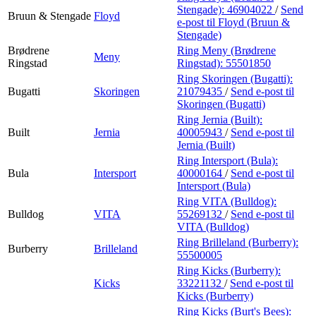
Stengade):
46904022
/
Send
Bruun & Stengade
Floyd
e-post
til Floyd (Bruun &
Stengade)
Brødrene
Ring Meny (Brødrene
Meny
Ringstad
Ringstad):
55501850
Ring Skoringen (Bugatti):
Bugatti
Skoringen
21079435
/
Send e-post
til
Skoringen (Bugatti)
Ring Jernia (Built):
Built
Jernia
40005943
/
Send e-post
til
Jernia (Built)
Ring Intersport (Bula):
Bula
Intersport
40000164
/
Send e-post
til
Intersport (Bula)
Ring VITA (Bulldog):
Bulldog
VITA
55269132
/
Send e-post
til
VITA (Bulldog)
Ring Brilleland (Burberry):
Burberry
Brilleland
55500005
Ring Kicks (Burberry):
Kicks
33221132
/
Send e-post
til
Kicks (Burberry)
Ring Kicks (Burt's Bees):