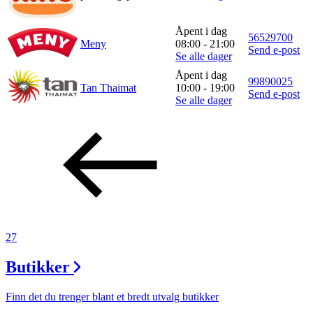
Inspirasjon
Åpent i dag
56529700
Meny
08:00 - 21:00
Send e-post
Se alle dager
Søk
Åpent i dag
99890025
Tan Thaimat
10:00 - 19:00
Send e-post
Se alle dager
Åpningstider
Praktisk informasjon
Ledige stillinger
Gavekort
Magasin
27
Finn frem
Butikker
Finn det du trenger blant et bredt utvalg butikker