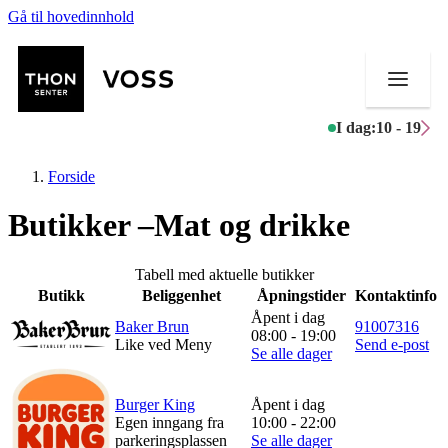
Gå til hovedinnhold
I dag:
10 - 19
Forside
Butikker –Mat og drikke
Butikker
Tabell med aktuelle butikker
Butikk
Beliggenhet
Åpningstider
Kontaktinfo
Mat og drikke
Åpent i dag
Baker Brun
91007316
08:00 - 19:00
Like ved Meny
Send e-post
Helse
Se alle dager
Aktiviteter
Burger King
Åpent i dag
Egen inngang fra
10:00 - 22:00
Tilbud
parkeringsplassen
Se alle dager