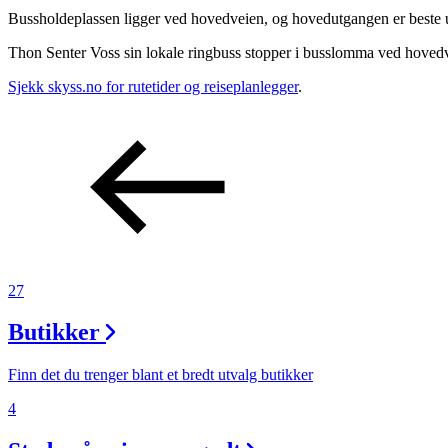
Bussholdeplassen ligger ved hovedveien, og hovedutgangen er beste 
Aktiviteter
Thon Senter Voss sin lokale ringbuss stopper i busslomma ved hovedve
Tilbud
Sjekk skyss.no for rutetider og reiseplanlegger
.
Inspirasjon
Søk
27
Butikker
Åpningstider
Finn det du trenger blant et bredt utvalg butikker
Praktisk informasjon
4
Ledige stillinger