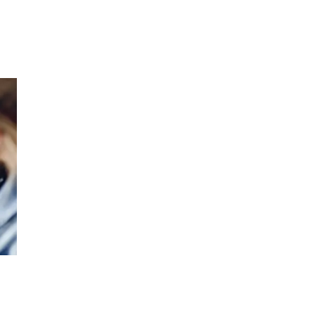
Inspirasjon
Søk
Åpningstider
Praktisk informasjon
Ledige stillinger
Gavekort
Magasin
Finn frem