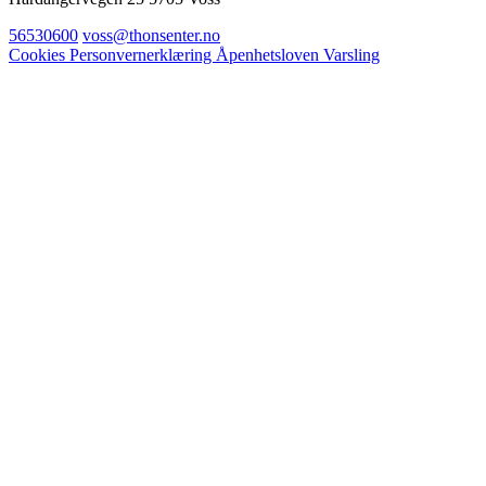
56530600
voss@thonsenter.no
Cookies
Personvernerklæring
Åpenhetsloven
Varsling