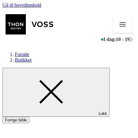
Gå til hovedinnhold
I dag:
10 - 19
Forside
Butikker
Butikker
Mat og drikke
Helse
Lukk
Aktiviteter
Forrige bilde
Tilbud