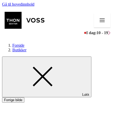
Gå til hovedinnhold
I dag:
10 - 19
Forside
Butikker
Butikker
Mat og drikke
Helse
Lukk
Aktiviteter
Forrige bilde
Tilbud