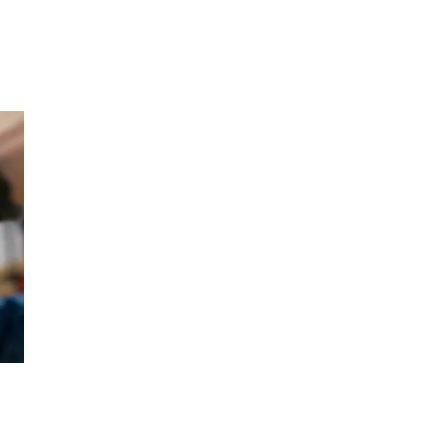
Inspirasjon
Søk
Åpningstider
Praktisk informasjon
Ledige stillinger
Gavekort
Magasin
Finn frem