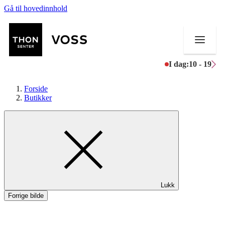
Gå til hovedinnhold
I dag:
10 - 19
Forside
Butikker
Butikker
Mat og drikke
Helse
Lukk
Aktiviteter
Forrige bilde
Tilbud