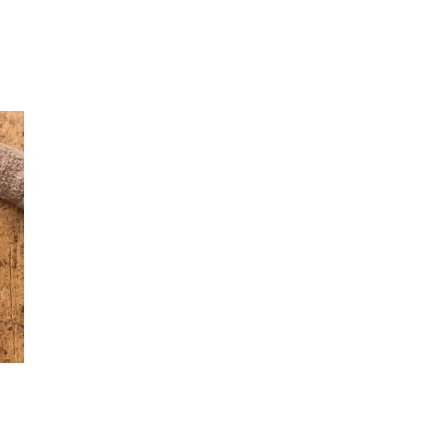
Inspirasjon
Søk
Åpningstider
Praktisk informasjon
Ledige stillinger
Gavekort
Magasin
Finn frem