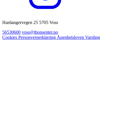
Hardangervegen 25 5705 Voss
56530600
voss@thonsenter.no
Cookies
Personvernerklæring
Åpenhetsloven
Varsling