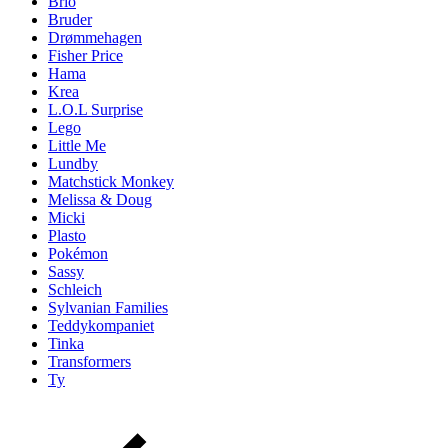
Brio
Bruder
Drømmehagen
Fisher Price
Hama
Krea
L.O.L Surprise
Lego
Little Me
Lundby
Matchstick Monkey
Melissa & Doug
Micki
Plasto
Pokémon
Sassy
Schleich
Sylvanian Families
Teddykompaniet
Tinka
Transformers
Ty