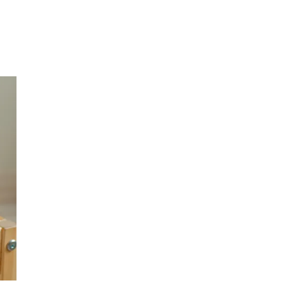
Inspirasjon
Søk
Åpningstider
Praktisk informasjon
Ledige stillinger
Gavekort
Magasin
Finn frem