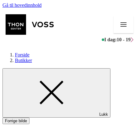
Gå til hovedinnhold
I dag:
10 - 19
Forside
Butikker
Butikker
Mat og drikke
Helse
Lukk
Aktiviteter
Forrige bilde
Tilbud