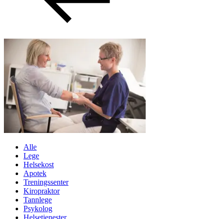
Aktiviteter
Tilbud
Kundeklubb
Inspirasjon
Alle
Søk
Lege
Helsekost
Apotek
Treningssenter
Kiropraktor
Tannlege
Åpningstider
Psykolog
Helsetjenester