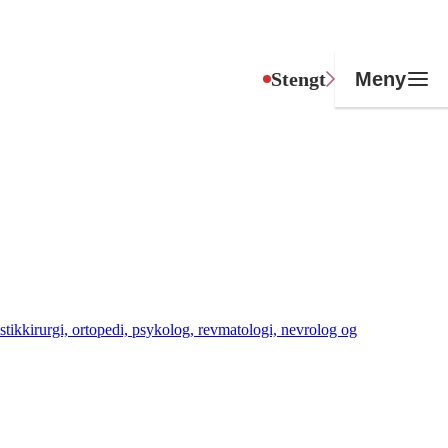
Stengt
Meny
astikkirurgi, ortopedi, psykolog, revmatologi, nevrolog og