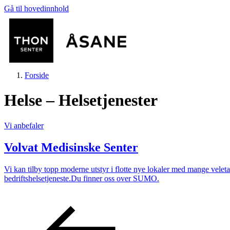
Gå til hovedinnhold
Forside
Helse – Helsetjenester
Vi anbefaler
Volvat Medisinske Senter
Butikker
Vi kan tilby topp moderne utstyr i flotte nye lokaler med mange veleta
bedriftshelsetjeneste.Du finner oss over SUMO.
Mat og drikke
Helse