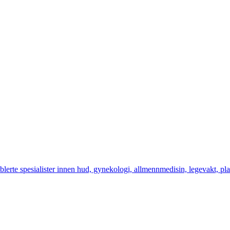
blerte spesialister innen hud, gynekologi, allmennmedisin, legevakt, pl