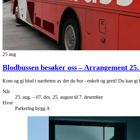
25
aug
Blodbussen besøker oss
– Arrangement 25.
Kom og gi blod i nærheten av der du bor - enkelt og greit! Du kan gi b
Når
25. aug. – 07. des.
25. august til 7. desember
Hvor
Parkering bygg A