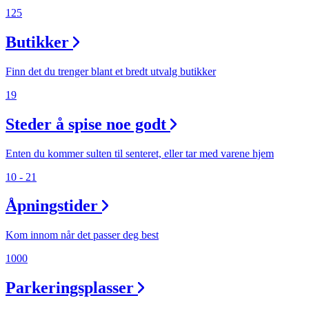
125
Aktiviteter
Butikker
Tilbud
Finn det du trenger blant et bredt utvalg butikker
19
Kundeklubb
Steder å spise noe godt
Inspirasjon
Enten du kommer sulten til senteret, eller tar med varene hjem
10 - 21
Åpningstider
Søk
Kom innom når det passer deg best
1000
Parkeringsplasser
Åpningstider