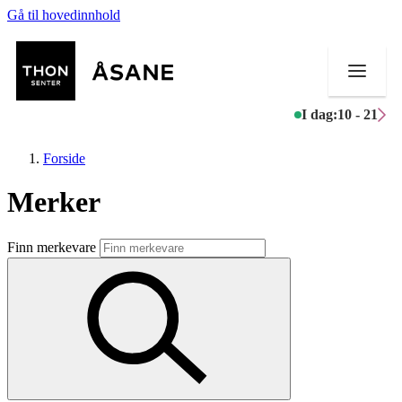
Gå til hovedinnhold
I dag:
10 - 21
Forside
Merker
Butikker
Finn merkevare
Mat og drikke
Helse
Aktiviteter
Tilbud